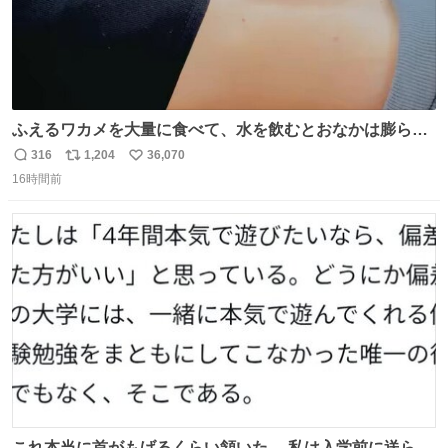
ふえるワカメを大量に食べて、水を飲むとおなかは膨ら
む・・・・！？ ⚠️よい子は絶対マネしないでね⚠️ #夏休み
316
1,204
36,070
返
リ
い
の自由研究
16時間前
信
ポ
い
数
ス
ね
ト
数
数
これ本当に首がもげるくらい頷いた。 私は入学前に送られ