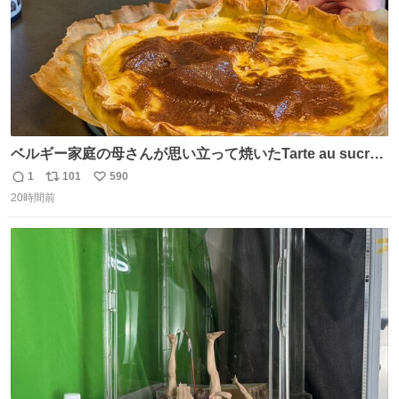
ベルギー家庭の母さんが思い立って焼いたTarte au sucre
は「砂糖のケーキ」。パイ生地に砂糖をたっぷり振りか
1
101
590
返
リ
い
け、クリームと卵の液を注いで焼くだけ。溶けた砂糖はね
20時間前
信
ポ
い
っとり甘い層になり、懐かしい味。「フランス北部とベル
数
ス
ね
ギーのだよ」というこれ、素朴な焼菓子に見えてナポレオ
ト
数
数
ン戦争の歴史があった。