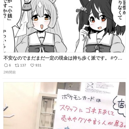
数
不安なのでまだまだ一定の現金は持ち歩く派です。 #ウマ
娘
6
137
931
返
リ
い
2時間前
信
ポ
い
数
ス
ね
ト
数
数