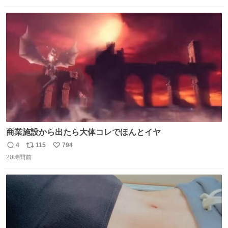
数
ス
ね
ト
数
数
商業施設から出たら大体コレでほんとイヤ
4
115
794
返
リ
い
20時間前
信
ポ
い
数
ス
ね
ト
数
数