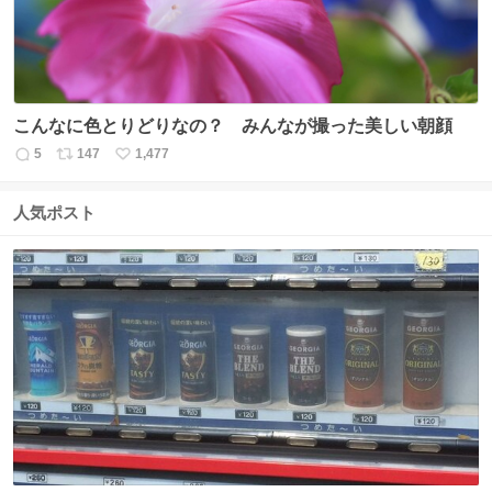
こんなに色とりどりなの？ みんなが撮った美しい朝顔
5
147
1,477
返
リ
い
信
ポ
い
数
ス
ね
人気ポスト
ト
数
数