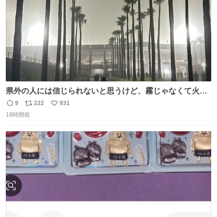
県外の人には信じられないと思うけど、霧じゃなくて火山
灰です🌋 #桜島
9
222
931
返
リ
い
18時間前
信
ポ
い
数
ス
ね
ト
数
数