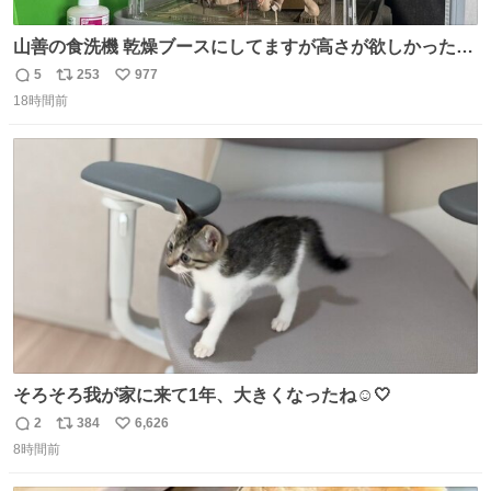
山善の食洗機 乾燥ブースにしてますが高さが欲しかったの
でコレクションケースを置くだけのツルセコ改造 扉が手前
5
253
977
返
リ
い
に開き天井の温度もしっかり上がるのでかなり使いやすく
18時間前
信
ポ
い
なりました😎
数
ス
ね
ト
数
数
そろそろ我が家に来て1年、大きくなったね☺️🤍
2
384
6,626
返
リ
い
8時間前
信
ポ
い
数
ス
ね