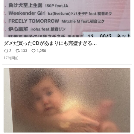
ダメだ買ったCDがあまりにも完璧すぎる…
2
133
1,256
返
リ
い
17時間前
信
ポ
い
数
ス
ね
ト
数
数