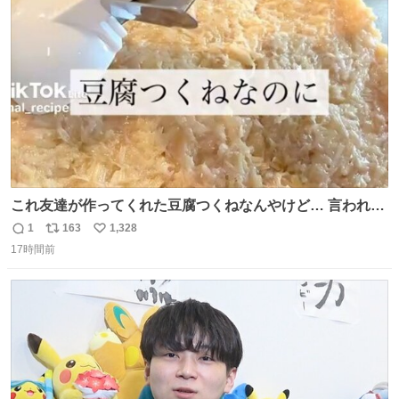
ト
数
数
これ友達が作ってくれた豆腐つくねなんやけど… 言われる
まで豆腐って気づかなかった🤣✨ふわふわで食べ応えある
1
163
1,328
返
リ
い
し普通につくねより好きかもしれん🥹🤍 ダイエット中でも
17時間前
信
ポ
い
罪悪感なく食べられるの最高👇
数
ス
ね
ト
数
数