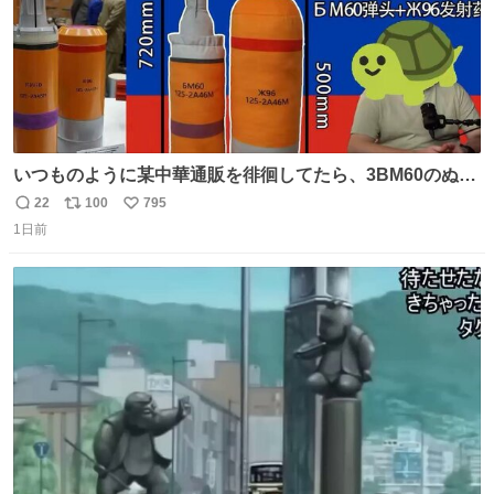
いつものように某中華通販を徘徊してたら、3BM60のぬい
ぐるみを発見してしまった…。
22
100
795
返
リ
い
1日前
信
ポ
い
数
ス
ね
ト
数
数