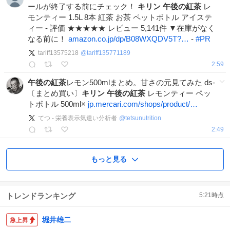
ールが終了する前にチェック！
キリン
午後の紅茶
レ
モンティー 1.5L 8本 紅茶 お茶 ペットボトル アイステ
ィー - 評価 ★★★★★ レビュー 5,141件 ▼在庫がなく
なる前に！
amazon.co.jp/dp/B08WXQDV5T?…
-
#
PR
tariff13575218
@
tariff135771189
2:59
午後の紅茶
レモン500mlまとめ。甘さの元見てみた ds-
〔まとめ買い〕
キリン
午後の紅茶
レモンティー ペッ
トボトル 500ml×
jp.mercari.com/shops/product/…
てつ - 栄養表示気遣い分析者
@
tetsunutrition
2:49
もっと見る
トレンドランキング
5:21
時点
堀井雄二