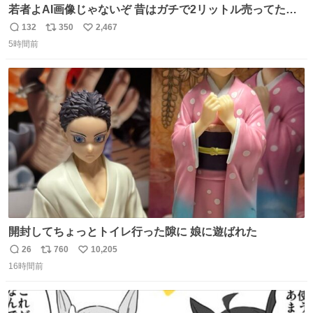
若者よAI画像じゃないぞ 昔はガチで2リットル売ってたん
やでw
132
350
2,467
返
リ
い
5時間前
信
ポ
い
数
ス
ね
ト
数
数
開封してちょっとトイレ行った隙に 娘に遊ばれた
26
760
10,205
返
リ
い
16時間前
信
ポ
い
数
ス
ね
ト
数