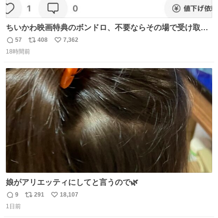
ちいかわ映画特典のボンドロ、不要ならその場で受け取り
辞退すれば良いのに白々しい
57
408
7,362
返
リ
い
18時間前
信
ポ
い
数
ス
ね
ト
数
数
娘がアリエッティにしてと言うので🌿
9
291
18,107
返
リ
い
1日前
信
ポ
い