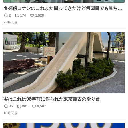
名探偵コナンのこれまた回ってきたけど何回目でも見ちゃ
う魔力あるのよな
2
174
1,928
返
リ
い
23時間前
信
ポ
い
数
ス
ね
ト
数
数
実はこれは96年前に作られた東京最古の滑り台
35
981
9,507
返
リ
い
18時間前
信
ポ
い
数
ス
ね
ト
数