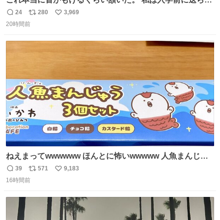
てきた、大学のサークル紹介冊子を見た時点で終わりを感
24
280
3,969
返
リ
い
じたので、女子大でもないくせに偏差値の高い大学のイン
20時間前
信
ポ
い
カレサークルに突撃して所属するという奇行で事なきを得
数
ス
ね
た。 高偏差値に行けないならせめてそれくらいした方が予
ト
数
数
後がいいです。 https://t.co/9nMHIrETkw
ねえまってwwwwww ほんとに怖いwwwww 人魚まんじゅ
う買ってきたから私も永遠のいのちを…ぐへへ…と思いな
39
571
9,183
返
リ
い
がら1つ食べたら 奥歯欠けたんだけど！！！！？？？ しか
16時間前
信
ポ
い
もガッツリ😭 まんじゅうだよ？？？？？？ ガリッて言っ
数
ス
ね
たから何？と思って口から出したら自分の歯wwwwww セ
ト
数
数
イレーンの呪いじゃん😭