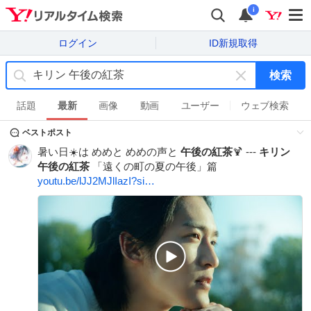
i
ログイン
ID新規取得
検索
キ
ー
話題
最新
画像
動画
ユーザー
ウェブ検索
ワ
ベストポスト
ー
ド
暑い日☀️は めめと めめの声と
午後の紅茶
🍹 ---
キリン
を
午後の紅茶
「遠くの町の夏の午後」篇
消
youtu.be/lJJ2MJlIazI?si…
す