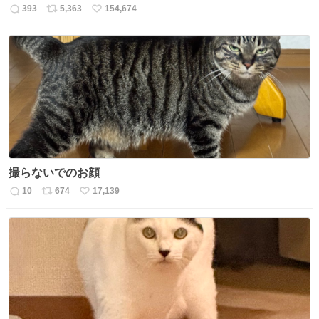
393
5,363
154,674
返
リ
い
信
ポ
い
数
ス
ね
ト
数
数
撮らないでのお顔
10
674
17,139
返
リ
い
信
ポ
い
数
ス
ね
ト
数
数