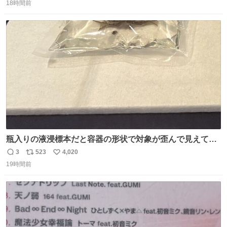
引き取り手を探しております この2つは私の祖母が当初一
18時間前
信
ポ
い
目惚れで購入したもので、祖母はc型肝炎で58歳という若
数
ス
ね
さで亡くなりましたが、この家具達をとても大切にしてお
ト
数
数
りました 続く↓
瓶入りの液浸標本だと容器の形状で対象が歪んで見えてし
まうことから、なるべく歪みがない状態で観察しやすいよ
3
523
4,020
返
リ
い
うにこのような形で保存していると前に科博の先生から教
19時間前
信
ポ
い
えてもらった #国立科学博物館
数
ス
ね
ト
数
数