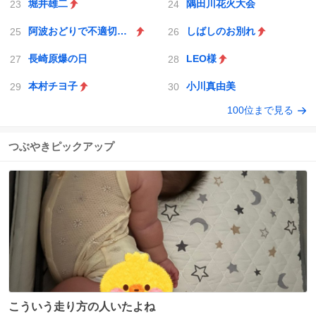
堀井雄二
隅田川花火大会
阿波おどりで不適切な動画
しばしのお別れ
長崎原爆の日
LEO様
本村チヨ子
小川真由美
100位まで見る
つぶやきピックアップ
こういう走り方の人いたよね