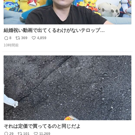
結婚祝い動画で出てくるわけがないテロップ
youtu.be/4pJ7U22AYtw
8
369
4,859
返
リ
い
10時間前
信
ポ
い
数
ス
ね
ト
数
数
それは定価で買ってるのと同じだよ
29
101
11,269