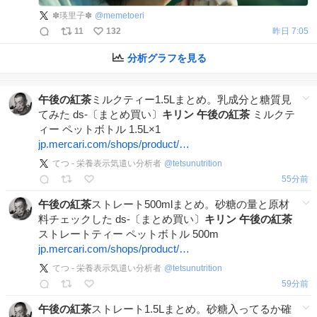
✽️瑛里子✽️
@
memetoeri
11
132
昨日 7:05
分析グラフを見る
午後の紅茶
ミルクティー1.5Lまとめ。乳成分と糖質見
てみた ds-〔まとめ買い〕
キリン
午後の紅茶
ミルクテ
ィー ペットボトル 1.5L×1
jp.mercari.com/shops/product/…
てつ - 栄養表示気遣い分析者
@
tetsunutrition
56分前
午後の紅茶
ストレート500mlまとめ。砂糖の量と原材
料チェックした ds-〔まとめ買い〕
キリン
午後の紅茶
ストレートティー ペットボトル 500m
jp.mercari.com/shops/product/…
てつ - 栄養表示気遣い分析者
@
tetsunutrition
60分前
午後の紅茶
ストレート1.5Lまとめ。砂糖入ってるか確