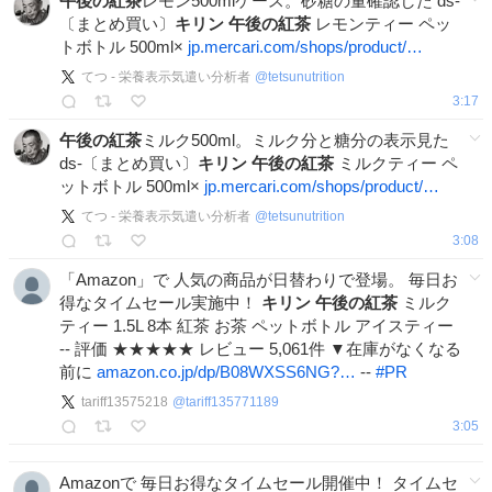
午後の紅茶
レモン500mlケース。砂糖の量確認した ds-
〔まとめ買い〕
キリン
午後の紅茶
レモンティー ペッ
トボトル 500ml×
jp.mercari.com/shops/product/…
てつ - 栄養表示気遣い分析者
@
tetsunutrition
3:17
午後の紅茶
ミルク500ml。ミルク分と糖分の表示見た
ds-〔まとめ買い〕
キリン
午後の紅茶
ミルクティー ペ
ットボトル 500ml×
jp.mercari.com/shops/product/…
てつ - 栄養表示気遣い分析者
@
tetsunutrition
3:08
「Amazon」で 人気の商品が日替わりで登場。 毎日お
得なタイムセール実施中！
キリン
午後の紅茶
ミルク
ティー 1.5L 8本 紅茶 お茶 ペットボトル アイスティー
-- 評価 ★★★★★ レビュー 5,061件 ▼在庫がなくなる
前に
amazon.co.jp/dp/B08WXSS6NG?…
--
#
PR
tariff13575218
@
tariff135771189
3:05
Amazonで 毎日お得なタイムセール開催中！ タイムセ