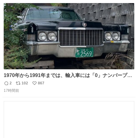
数
ス
ね
ト
数
数
1970年から1991年までは、輸入車には「0」ナンバープレ
ートが使用されていました。 その後、この制度は廃止さ
2
102
867
返
リ
い
れ、すべての「0」ナンバープレートは抹消・無効化され
17時間前
信
ポ
い
ました。 ところが最近、その「0」ナンバープレートを装
数
ス
ね
着した車両が発見されました。 今でも残っていること自体
ト
数
数
が奇跡です……。