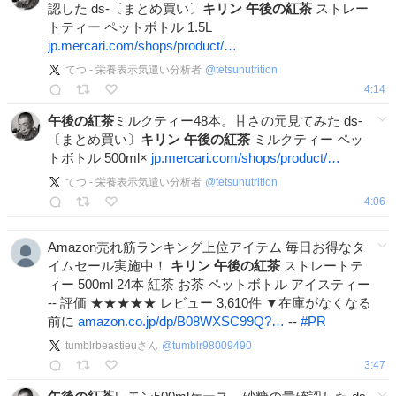
認した ds-〔まとめ買い〕
キリン
午後の紅茶
ストレー
トティー ペットボトル 1.5L
jp.mercari.com/shops/product/…
てつ - 栄養表示気遣い分析者
@
tetsunutrition
4:14
午後の紅茶
ミルクティー48本。甘さの元見てみた ds-
〔まとめ買い〕
キリン
午後の紅茶
ミルクティー ペッ
トボトル 500ml×
jp.mercari.com/shops/product/…
てつ - 栄養表示気遣い分析者
@
tetsunutrition
4:06
Amazon売れ筋ランキング上位アイテム 毎日お得なタ
イムセール実施中！
キリン
午後の紅茶
ストレートテ
ィー 500ml 24本 紅茶 お茶 ペットボトル アイスティー
-- 評価 ★★★★★ レビュー 3,610件 ▼在庫がなくなる
前に
amazon.co.jp/dp/B08WXSC99Q?…
--
#
PR
tumblrbeastieuさん
@
tumblr98009490
3:47