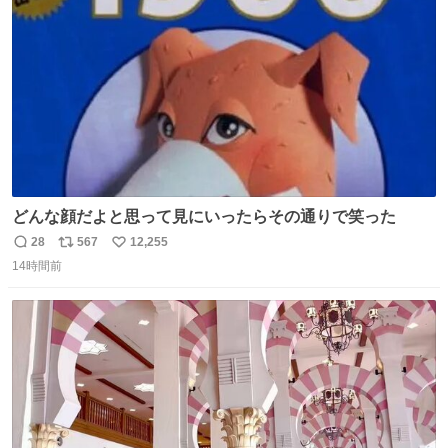
数
どんな顔だよと思って見にいったらその通りで笑った
28
567
12,255
返
リ
い
14時間前
信
ポ
い
数
ス
ね
ト
数
数