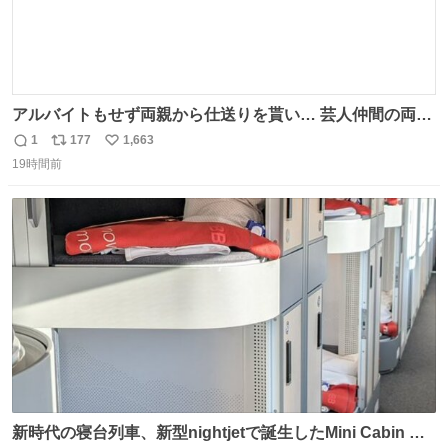
アルバイトもせず両親から仕送りを貰い… 芸人仲間の両親
のスネまでかじる!? ドンデコルテ銀次⚡️ 無料見逃し配信は
1
177
1,663
返
リ
い
こちらから ▶︎abema.go.link/gBLVb ◤しくじり先生
19時間前
信
ポ
い
ABEMAにて毎週最新話無料配信中◢ @10000nabe
数
ス
ね
@akmllube0617
ト
数
数
新時代の寝台列車、新型nightjetで誕生したMini Cabin ま