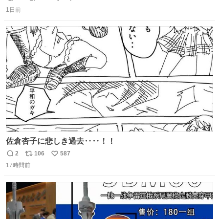
返
リ
い
1日前
信
ポ
い
数
ス
ね
ト
数
数
佐倉杏子に悲しき過去‥‥！！
2
106
587
返
リ
い
17時間前
信
ポ
い
数
ス
ね
ト
数
数