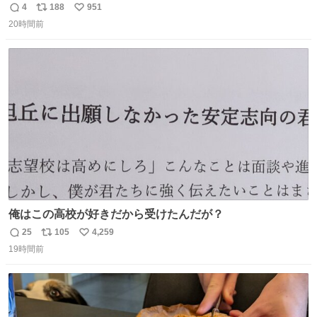
さに走るカプセルホテルといった感じで、一人旅で利用す
4
188
951
返
リ
い
るのにはちょうどいい設備。 他の人も言ってましたが、サ
20時間前
信
ポ
い
ンライズの後継に欲しい…
数
ス
ね
ト
数
数
俺はこの高校が好きだから受けたんだが？
25
105
4,259
返
リ
い
19時間前
信
ポ
い
数
ス
ね
ト
数
数