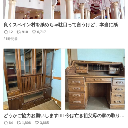
良くスペイン村を舐めちゃ駄目って言うけど、本当に舐め
ちゃ行けないのはスペィン村ホテル🏛🏨 だってロビーから
12
910
6,717
返
リ
い
中庭抜けるだけでこの有様🤩 ディズニーホテル泊まってる
21時間前
信
ポ
い
場所じゃない。 5年振りの志摩スペイン村パルケエスパー
数
ス
ね
ニャは益々素晴らしい場所になってる
ト
数
数
どうかご協力お願いします🙇‍♂️ 今は亡き祖父母の家の取り壊
しが決まり、どうしても処分して欲しくない食器棚と机の
64
1,806
3,665
返
リ
い