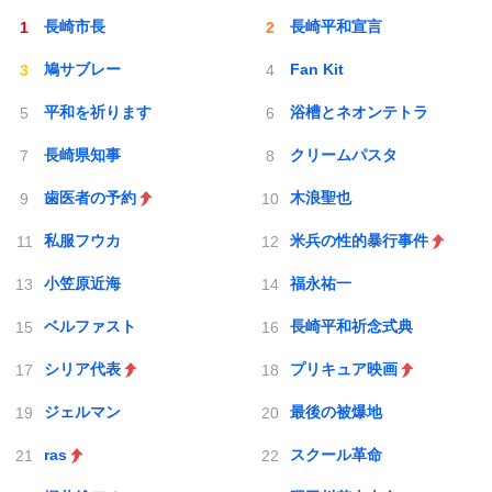
長崎市長
長崎平和宣言
鳩サブレー
Fan Kit
平和を祈ります
浴槽とネオンテトラ
長崎県知事
クリームパスタ
歯医者の予約
木浪聖也
私服フウカ
米兵の性的暴行事件
小笠原近海
福永祐一
ベルファスト
長崎平和祈念式典
シリア代表
プリキュア映画
ジェルマン
最後の被爆地
ras
スクール革命