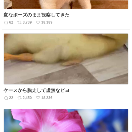
変なポーズのまま観察してきた
62
3,739
38,389
返
リ
い
信
ポ
い
数
ス
ね
ト
数
数
ケースから脱走して虚無なピヨ
22
2,450
18,236
返
リ
い
信
ポ
い
数
ス
ね
ト
数
数