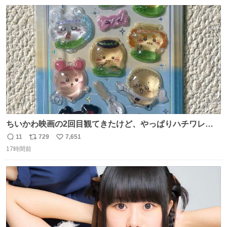
数
ス
ね
ト
数
数
ちいかわ映画の2回目観てきたけど、やっぱりハチワレの
「ハモりすごいよッ…」に対するちいかわの「エ゛ッ!?(い
11
729
7,651
返
リ
い
まそんな場合じゃねぇだろお前よぉ)」が面白すぎる。
17時間前
信
ポ
い
数
ス
ね
ト
数
数