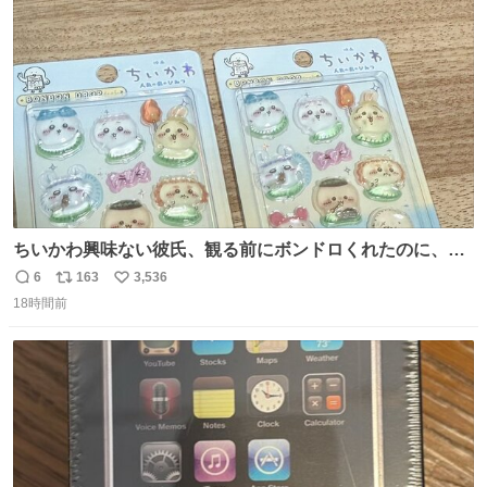
ト
数
数
ちいかわ興味ない彼氏、観る前にボンドロくれたのに、見
た後に返却求められた。くそう。
6
163
3,536
返
リ
い
18時間前
信
ポ
い
数
ス
ね
ト
数
数