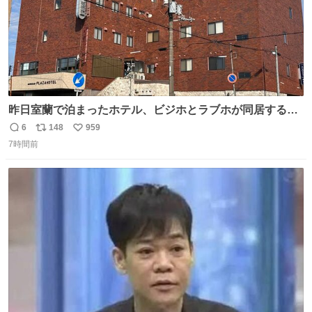
昨日室蘭で泊まったホテル、ビジホとラブホが同居する謎
形態だった。2階と3階の部屋数が異様に少ない。
6
148
959
返
リ
い
7時間前
信
ポ
い
数
ス
ね
ト
数
数