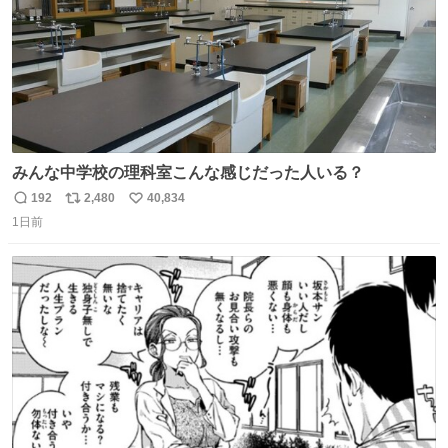
みんな中学校の理科室こんな感じだった人いる？
192
2,480
40,834
返
リ
い
1日前
信
ポ
い
数
ス
ね
ト
数
数