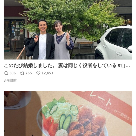
数
このたび結婚しました。 妻は同じく役者をしている #山下
ひかり です。 これからも一つひとつの作品に真摯に向き合
306
765
12,453
返
リ
い
い、役者として精進していきます。変わらず見守っていた
3時間前
信
ポ
い
だけたら嬉しいです。 写真は先日、妻の故郷へ行った時に
数
ス
ね
立ち寄った、妻のソウルフードのラーメン屋さんでの一枚
ト
数
数
🍜