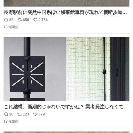
長野駅前に突然中国系ぽい領事館車両が現れて横断歩道に
停車して普通に荷物下ろし始めたけど超法規的活動だから
32
658
2,766
返
リ
い
治外法権なのすごい
18時間前
信
ポ
い
数
ス
ね
ト
数
数
これ結構、画期的じゃないですかね？ 業者発注しなくて
も、誰でも簡単に防犯カメラ設置が… 町の電気屋さんでも
16
123
879
返
リ
い
施工できそう
19時間前
信
ポ
い
数
ス
ね