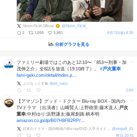
Storm FILM Official
@
Storm_FILM_
2
1,050
5,961
8月7日(金) 8:30
分析グラフを見る
ファミリー劇場ではこのあと12:10〜「853〜刑事・加
茂伸之介」全8話を放送（19:10終了）。
#
戸次重幸
fami-geki.com/detail/index.p…
ぷりなっくす🎤
@
pri_nacs
2:00
【アマゾン】グッド・ドクター Blu-ray BOX - 国内の
TVドラマ ［出演者］山﨑賢人:上野樹里:藤木直人:
戸次
重幸
:中村ゆり:浜野謙太:板尾創路:柄本明
amazon.co.jp/dp/B07H8FB2RP/…
日本のドラマ・国内映画のBlu-ray/DVD 入手ガイド 🎁
@
aeiga8_01
昨日 20:41