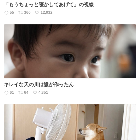
「もうちょっと寝かしてあげて」の視線
55
360
12,032
返
リ
い
信
ポ
い
数
ス
ね
ト
数
数
キレイな天の川は誰が作ったん
61
64
4,351
返
リ
い
信
ポ
い
数
ス
ね
ト
数
数