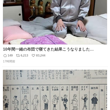
数
10年間一緒の布団で寝てきた結果こうなりました…
149
6,213
83,244
返
リ
い
17時間前
信
ポ
い
数
ス
ね
ト
数
数