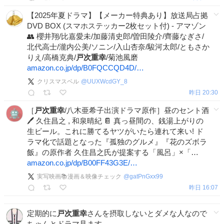
【2025年夏ドラマ】【メーカー特典あり】放送局占拠
DVD BOX (スマホステッカー2枚セット付) - アマゾン
👥 櫻井翔/比嘉愛未/加藤清史郎/曽田陵介/齊藤なぎさ/
北代高士/瀧内公美/ソニン/入山杏奈/駿河太郎/ともさか
りえ/高橋克典/
戸次重幸
/菊池風磨
amazon.co.jp/dp/B0FQCCQD4D/…
クリスマスベル
@
UUXWcdGY_8
昨日 20:30
［
戸次重幸
/八木亜希子出演ドラマ原作］昼のセント酒
🖊 久住昌之 , 和泉晴紀 📔 真っ昼間の、銭湯上がりの
生ビール。これに勝てるヤツがいたら連れて来い! ド
ラマ化で話題となった『孤独のグルメ』『花のズボラ
飯』の原作者 久住昌之氏が提案する「風呂」×「…
amazon.co.jp/dp/B00FF43G3E/…
実写映画📚漫画＆映像チェック
@
gatPnGxx99
昨日 16:07
定期的に
戸次重幸
さんを摂取しないとダメな人なので
ちゃんとドラマ見ます