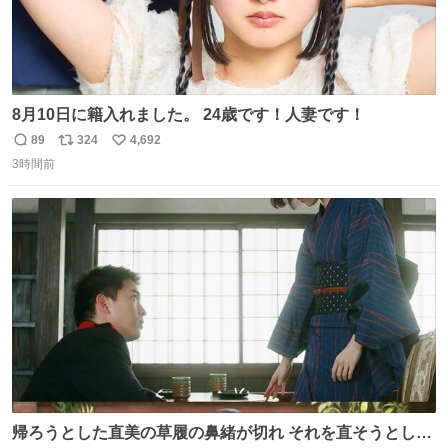
8月10日に籍入れました。 24歳です！人妻です！
89
324
4,692
返
リ
い
3時間前
信
ポ
い
数
ス
ね
ト
数
数
帰ろうとした直美の草履の鼻緒が切れ それを直そうとした