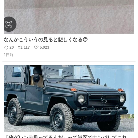
なんかこういうの見ると悲しくなる😔
20
117
5,023
返
リ
い
1日前
信
ポ
い
数
ス
ね
ト
数
数
「俺ゲレンデ乗ってるんだ」って港区でナンパしてこれで