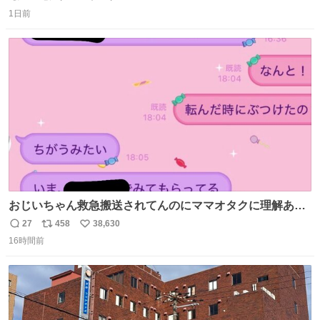
返
リ
い
1日前
信
ポ
い
数
ス
ね
ト
数
数
おじいちゃん救急搬送されてんのにママオタクに理解あっ
て不謹慎だけどウケる
27
458
38,630
返
リ
い
16時間前
信
ポ
い
数
ス
ね
ト
数
数