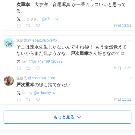
次重幸
、大泉洋、音尾琢真 が一番カッコいいと思って
る。
ことぶき。
@
o7o_ew
昨日 13:51
返信先:
@
leoaitufaloveXX
そこは速水先生じゃないんですね😂！ もう全然覚えて
ないからまた観ようかな、
戸次重幸
さん好きなので☺️
tan
@
tan749469726372
昨日 13:39
返信先:
@
YoshidaHe8ro
戸次重幸
の線も捨てがたい
hooky
@
x_hooky_x
昨日 11:12
もっと見る