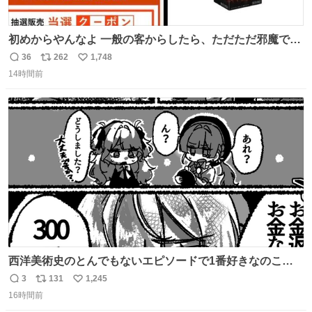
初めからやんなよ 一般の客からしたら、ただただ邪魔でし
かないのよ
36
262
1,748
返
リ
い
14時間前
信
ポ
い
数
ス
ね
ト
数
数
西洋美術史のとんでもないエピソードで1番好きなのこれ
モネのエピソード大体面白い #絵がみの美術史創作
3
131
1,245
返
リ
い
16時間前
信
ポ
い