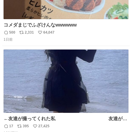
コメダまじでふざけんなwwwwww
500
2,331
64,047
返
リ
い
1日前
信
ポ
い
数
ス
ね
ト
数
数
←友達が撮ってくれた私 友達が描
いてくれた私→
17
395
27,425
返
リ
い