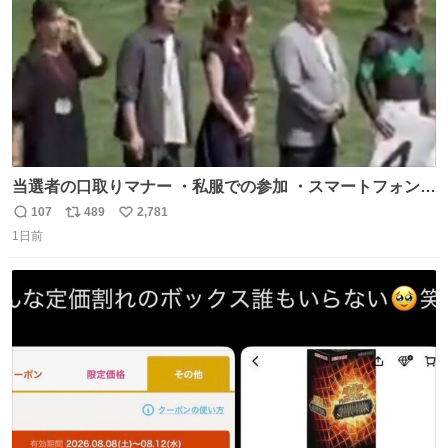
当選者の口取りマナー ・私服での参加 ・スマートフォンで
の撮影 ・調教師へ自分から握手を求める行為 ・シャツをズ
107
489
2,781
返
リ
い
ボンにインしていない服装 ・ボディーバッグの着用 私も口
1日前
信
ポ
い
ドリに参加したいので、出禁になる前に繰り返し案内して
数
ス
ね
ほしい #DMMバヌーシ
ト
数
数