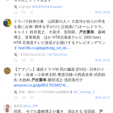
のほのほ
@
NOHONOHOayuta3
昨日 14:35
ドラバラ鈴井の巣 山田家の人々 大泉洋が自らの半生
を基に企画･脚本を手がけた正統派(？)ホームドラマ｡
キャスト 鈴井貴之、大泉洋、安田顕、
戸次重幸
、森崎
博之、音尾琢真 ほか HTB北海道テレビ 2002 hod |
HTB 北海道テレビ放送がお届けするテレビオンデマン
ド
hod.htb.co.jp/pg/ds/pg_vd_ds…
/【759215212412】/
@
75921521k
昨日 14:31
【アマゾン】連続ドラマW 死の臓器 [DVD] - 日本のド
ラマ ＜役者＞小泉孝太郎-豊原功補-小西真奈美-武田鉄
矢-大政絢-
戸次重幸
-勝部演之-浅田美代子
amazon.co.jp/dp/B017R2M574/…
邦画・国内ドラマDVD/Blu-ray情報局 🎬
@
5_zoneiga_1
昨日 14:27
返信先:
@
sss_66k
同意。 今でも森崎博之が書き、演出する 安田顕、
戸