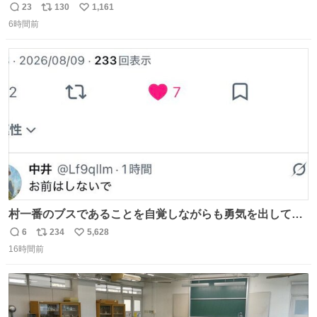
小川がさらに壊し…… 結果、直美をおんぶして送ることに
23
130
1,161
返
リ
い
なりました。 👇鼻緒はいつも恋のキューピッド？
6時間前
信
ポ
い
web.nhk/tv/an/kazekaor…［見逃し配信中］ #朝ドラ #風
数
ス
ね
薫る 上坂樹里 甲斐翔真
ト
数
数
村一番のブスであることを自覚しながらも勇気を出して村
長の息子に恋文を書いたら翌日村の共用井戸に捨てられて
6
234
5,628
返
リ
い
たときの顔になった
16時間前
信
ポ
い
数
ス
ね
ト
数
数