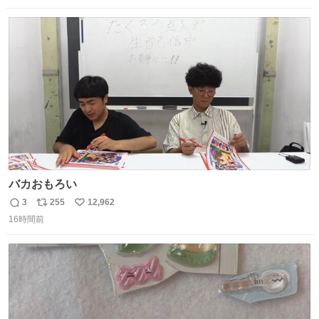
数
ス
ね
ト
数
数
バカおもろい
3
255
12,962
返
リ
い
16時間前
信
ポ
い
数
ス
ね
ト
数
数