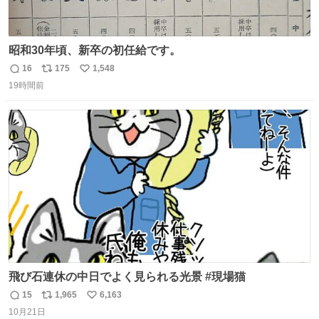
昭和30年頃、新卒の初任給です。
16
175
1,548
返
リ
い
19時間前
信
ポ
い
数
ス
ね
ト
数
数
飛び石連休の中日でよく見られる光景 #現場猫
15
1,965
6,163
返
リ
い
10月21日
信
ポ
い