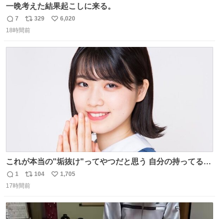
一晩考えた結果起こしに来る。
7
329
6,020
返
リ
い
18時間前
信
ポ
い
数
ス
ね
ト
数
数
これが本当の"垢抜け"ってやつだと思う 自分の持ってるポ
テンシャルを最大限活かしてるもん 私も整形とかじゃなく
1
104
1,705
返
リ
い
て、こういう垢抜け方したい
17時間前
信
ポ
い
数
ス
ね
ト
数