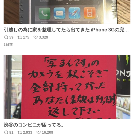
引越しの為に家を整理してたら出てきた iPhone 3Gの完全
未開封品 かなり前に楽天だかで買った多分未使用のデモ機
59
175
3,329
返
リ
い
で-が出るのだと思うんだよね ヤフオクで売れてない190万
1日前
信
ポ
い
があったけど初代じゃあるまいし流石にそこまではねぇ 日
数
ス
ね
本初のモデルではあるけど´д` ; #Apple #iPhone3G
ト
数
数
渋谷のコンビニが困ってる。
81
2,933
16,209