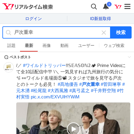
i
ログイン
ID新規取得
検索
キ
ー
話題
最新
画像
動画
ユーザー
ウェブ検索
ワ
ベストポスト
ー
ド
/／
#
ワイルドトリッパー
!!𝕊𝔼𝔸𝕊𝕆ℕ𝟚🏕️ Prime Videoに
を
て全10話配信中🎊 \＼ 一気見すれば九州旅行の気分に
消
🫧 👀ワイルド名場面⑤📽️ スタジオで旅を見守る戸次
す
とのトークも必見！
#
髙地優吾
#
戸次重幸
#
菅田琳寧
#
元木湧
#
松尾龍
#
大西風雅
#
真弓孟之
#
千井野空翔
#
竹
村実悟
pic.x.com/EXVUlHYWiM