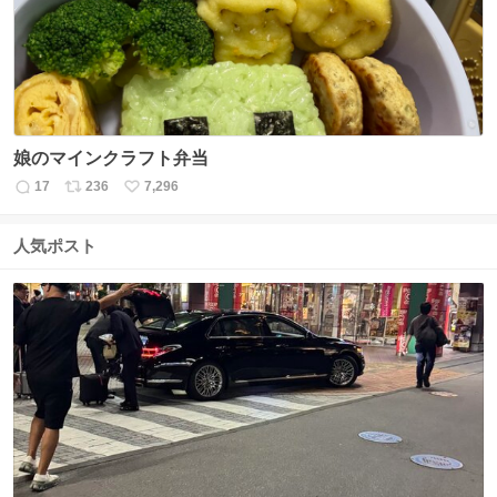
数
娘のマインクラフト弁当
17
236
7,296
返
リ
い
信
ポ
い
数
ス
ね
人気ポスト
ト
数
数