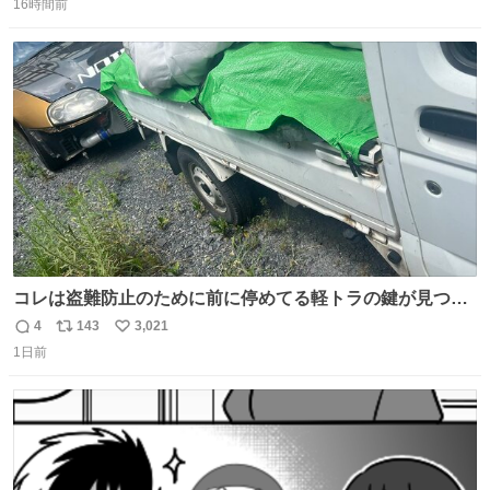
16時間前
信
ポ
い
数
ス
ね
ト
数
数
コレは盗難防止のために前に停めてる軽トラの鍵が見つか
らなくて 持ち主すら動かすことができない鉄壁のスープラ
4
143
3,021
返
リ
い
1日前
信
ポ
い
数
ス
ね
ト
数
数