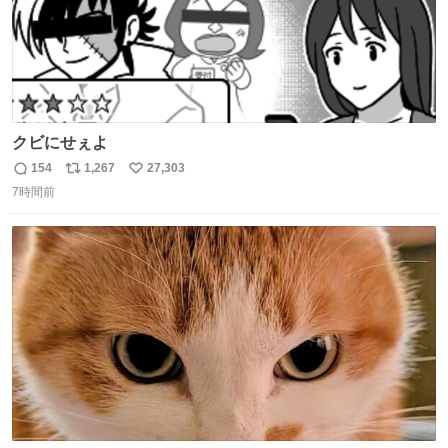
クビにせぇよ
154
1,267
27,303
返
リ
い
7時間前
信
ポ
い
数
ス
ね
ト
数
数