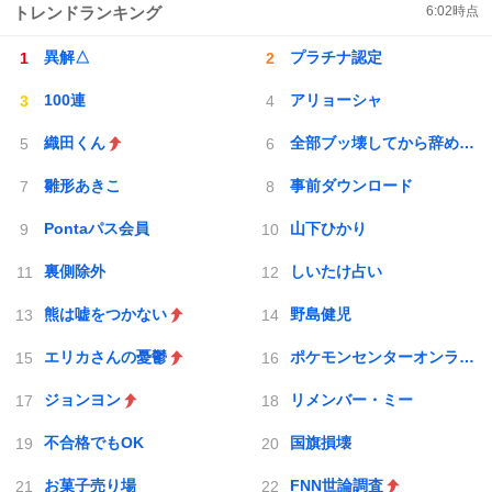
トレンドランキング
6:02
時点
異解△
プラチナ認定
100連
アリョーシャ
織田くん
全部ブッ壊してから辞めたい
雛形あきこ
事前ダウンロード
Pontaパス会員
山下ひかり
裏側除外
しいたけ占い
熊は嘘をつかない
野島健児
エリカさんの憂鬱
ポケモンセンターオンライン
ジョンヨン
リメンバー・ミー
不合格でもOK
国旗損壊
お菓子売り場
FNN世論調査