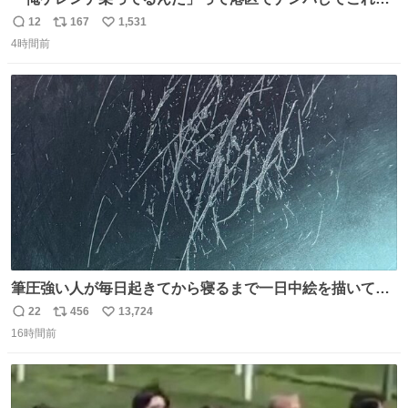
迎え行きたい
12
167
1,531
返
リ
い
4時間前
信
ポ
い
数
ス
ね
ト
数
数
筆圧強い人が毎日起きてから寝るまで一日中絵を描いてる
とこうなる。 異常事態です。
22
456
13,724
返
リ
い
16時間前
信
ポ
い
数
ス
ね
ト
数
数