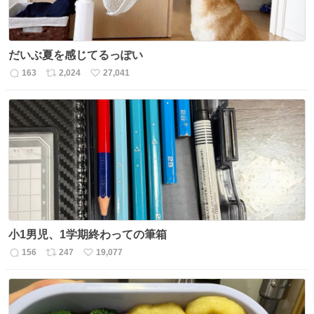
だいぶ夏を感じてるっぽい
163
2,024
27,041
返
リ
い
信
ポ
い
数
ス
ね
ト
数
数
小1男児、1学期終わっての筆箱
156
247
19,077
返
リ
い
信
ポ
い
数
ス
ね
ト
数