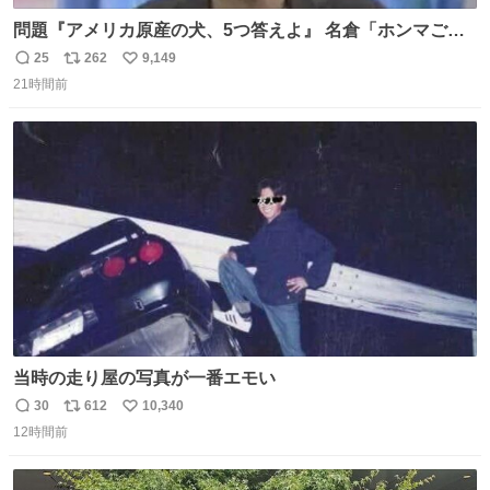
問題『アメリカ原産の犬、5つ答えよ』 名倉「ホンマごめ
ん。 日本」
25
262
9,149
返
リ
い
21時間前
信
ポ
い
数
ス
ね
ト
数
数
当時の走り屋の写真が一番エモい
30
612
10,340
返
リ
い
12時間前
信
ポ
い
数
ス
ね
ト
数