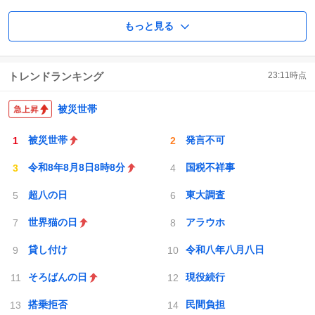
もっと見る
トレンドランキング
23:11
時点
被災世帯
被災世帯
発言不可
令和8年8月8日8時8分
国税不祥事
超八の日
東大調査
世界猫の日
アラウホ
貸し付け
令和八年八月八日
そろばんの日
現役続行
搭乗拒否
民間負担