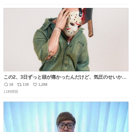
数
ス
ね
ト
数
数
この2、3日ずっと頭が痛かったんだけど、気圧のせいかし
ら…
18
130
1,288
返
リ
い
11時間前
信
ポ
い
数
ス
ね
ト
数
数