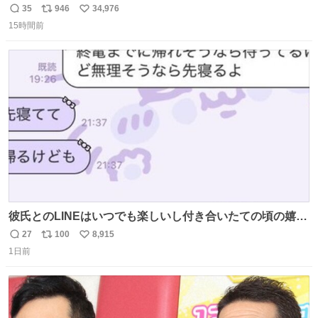
35
946
34,976
返
リ
い
15時間前
信
ポ
い
数
ス
ね
ト
数
数
彼氏とのLINEはいつでも楽しいし付き合いたての頃の嬉し
かったLINEは無限にあるけど(同棲前は1日で各50通くらい
27
100
8,915
返
リ
い
送りあってたし)最近嬉しかったのはこれ
1日前
信
ポ
い
数
ス
ね
ト
数
数