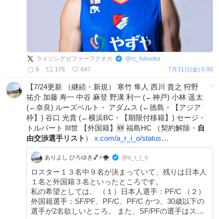
ライジングゼファーフクオカ
@
rz_fukuoka
9
176
647
7月31日(金) 6:00
【7/24更新 （継続・新規） 寒竹 隼人 西川 貴之 狩野
祐介 加藤 寿一 中谷 麻登 野溝 利一 (←神戸) 小林 遥太
(←奈良) ルーズベルト・ アダムス (←徳島・【アジア
枠】) 谷口 光貴 (←横浜BC・【期限付移籍】) セージ・
トルバート III世 【外国籍】🆕 福島HC （契約解除・
自
由交渉選手リスト
）
x.com/a_r_i_o/status…
ありよし ひろゆき🏀⚡🌪️
@a_r_i_o
ロスター１３名中９名が決まっていて、残りは日本人
１名と外国籍３名といったところです。
私の希望としては、 （１）日本人選手：PF/C （２）
外国籍選手：SF/PF、PF/C、PF/C かつ、30歳以下の
選手が2名欲しいところ。 また、SF/PFの選手はスラ