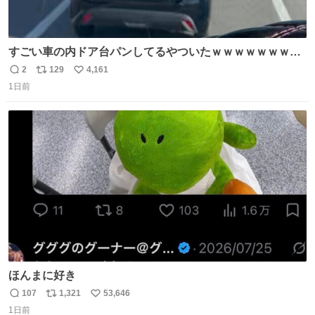
すごい車の内ドア台パンしてるやついたｗｗｗｗｗｗｗｗ
ｗｗｗｗｗｗ
2
129
4,161
返
リ
い
1日前
信
ポ
い
数
ス
ね
ト
数
数
ほんまに好き
107
1,321
53,646
返
リ
い
1日前
信
ポ
い