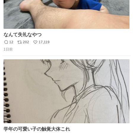
なんて失礼なやつ
12
202
17,119
返
リ
い
1日前
信
ポ
い
数
ス
ね
ト
数
数
学年の可愛い子の触覚大体これ