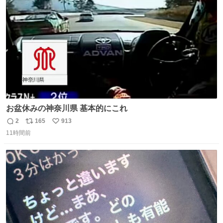
数
お盆休みの神奈川県 基本的にこれ
2
165
913
返
リ
い
11時間前
信
ポ
い
数
ス
ね
ト
数
数