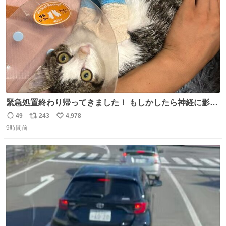
数
緊急処置終わり帰ってきました！ もしかしたら神経に影響
も出ているのかもと、、その影響で出にくいのもあるかも
49
243
4,978
返
リ
い
との事 内臓エコーもしてみると少し動きが弱いのかもなぁ
9時間前
信
ポ
い
と先生が言っておりました。 明日また病院です！ 帰ってき
数
ス
ね
て弟にぐるぐる言いながら甘えん坊してました☺️
ト
数
数