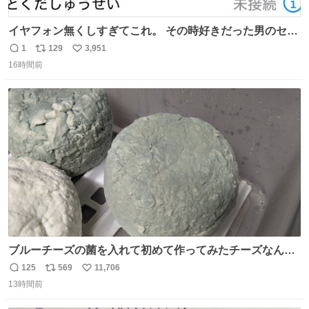
イヤフォン無くしすぎてこれ。 その時好きだった男のセコ
ムの名前にしてる
1
129
3,951
返
リ
い
16時間前
信
ポ
い
数
ス
ね
ト
数
数
ブルーチーズの菌を入れて初めて作ってみたチーズなんだ
けど 本能でちょっとヤバいと思っちゃう見た目だな
125
569
11,706
返
リ
い
13時間前
信
ポ
い
数
ス
ね