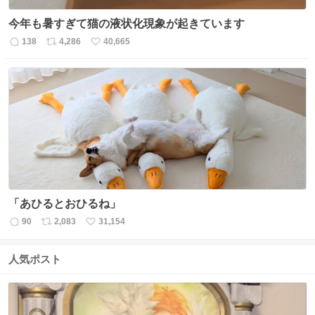
今年も暑すぎて猫の液状化現象が起きています
138
4,286
40,665
返
リ
い
信
ポ
い
数
ス
ね
ト
数
数
「あひるとおひるね」
90
2,083
31,154
返
リ
い
信
ポ
い
数
ス
ね
人気ポスト
ト
数
数