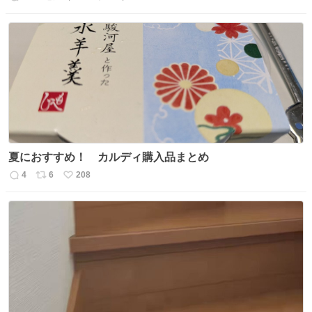
返
リ
い
信
ポ
い
数
ス
ね
ト
数
数
夏におすすめ！ カルディ購入品まとめ
4
6
208
返
リ
い
信
ポ
い
数
ス
ね
ト
数
数