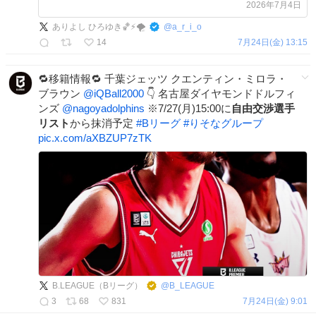
ッシャータイプ希望 x.com/a_r_i_o/status…
2026年7月4日
ありよし ひろゆき🏀⚡🌪️
@
a_r_i_o
14
7月24日(金) 13:15
🔁移籍情報🔁 千葉ジェッツ クエンティン・ミロラ・
ブラウン
@iQBall2000
👇 名古屋ダイヤモンドドルフィ
ンズ
@nagoyadolphins
※7/27(月)15:00に
自由交渉選手
リスト
から抹消予定
#
Bリーグ
#
りそなグループ
pic.x.com/aXBZUP7zTK
B.LEAGUE（Bリーグ）
@
B_LEAGUE
3
68
831
7月24日(金) 9:01