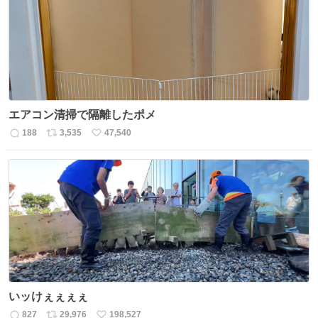
エアコン清掃で隔離したポメ
188
3,535
47,540
返
リ
い
信
ポ
い
数
ス
ね
ト
数
数
いッけぇぇぇぇ
827
29,976
198,527