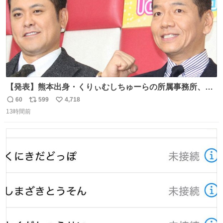
【発表】熊本出身・くりぃむしちゅーらの所属事務所、被
災地に義援金寄付 news.livedoor.com/article/detail… くり
60
599
4,718
返
リ
い
ぃむしちゅーやマツコ、有働由美子らが所属する芸能事務
13時間前
信
ポ
い
所「チャッターボックス」が7日、公式サイトを更新。熊
数
ス
ね
本地震の被災地支援のため義援金を寄付したことを公表し
ト
数
数
た。