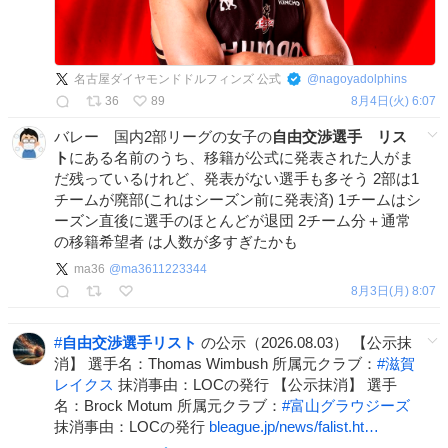
名古屋ダイヤモンドドルフィンズ 公式
@
nagoyadolphins
36
89
8月4日(火) 6:07
バレー 国内2部リーグの女子の
自由交渉選手
リス
ト
にある名前のうち、移籍が公式に発表された人がま
だ残っているけれど、発表がない選手も多そう 2部は1
チームが廃部(これはシーズン前に発表済) 1チームはシ
ーズン直後に選手のほとんどが退団 2チーム分＋通常
の移籍希望者 は人数が多すぎたかも
ma36
@
ma3611223344
8月3日(月) 8:07
#
自由交渉選手リスト
の公示（2026.08.03） 【公示抹
消】 選手名：Thomas Wimbush 所属元クラブ：
#
滋賀
レイクス
抹消事由：LOCの発行 【公示抹消】 選手
名：Brock Motum 所属元クラブ：
#
富山グラウジーズ
抹消事由：LOCの発行
bleague.jp/news/falist.ht…