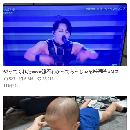
数
ス
ね
ト
数
数
やってくれたwww流石わかってらっしゃる🤣🤣🤣 #Mステ
#西川貴教
523
6,246
85,216
返
リ
い
11時間前
信
ポ
い
数
ス
ね
ト
数
数