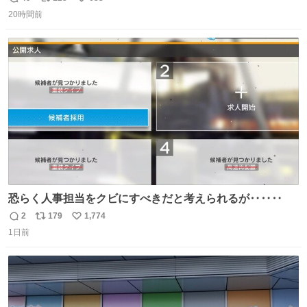
返
リ
い
ロッテ #高沢秀昭 さん
20時間前
信
ポ
い
数
ス
ね
ト
数
数
恐らく人事担当をクビにすべきだと考えられるが‥‥‥
2
179
1,774
返
リ
い
1日前
信
ポ
い
数
ス
ね
ト
数
数