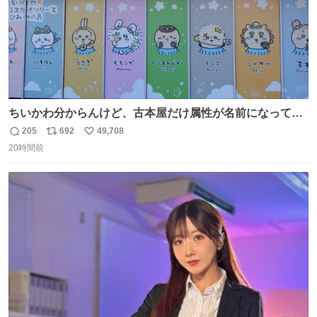
ちいかわ分からんけど、古本屋だけ属性が名前になってる
のはどういうこと？
205
692
49,708
返
リ
い
20時間前
信
ポ
い
数
ス
ね
ト
数
数