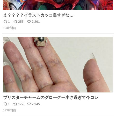
え？？？？イラストカッコ良すぎな
い？？？？？？？？？？？？
1
255
2,201
返
リ
い
13時間前
信
ポ
い
数
ス
ね
ト
数
数
ブリスターチャームのグローグー小さ過ぎて今コレ
1
172
2,945
返
リ
い
12時間前
信
ポ
い