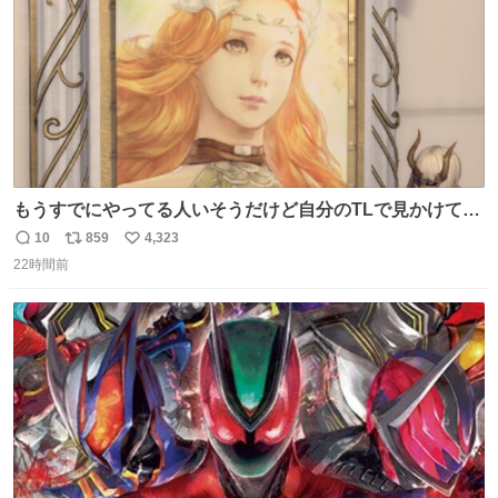
もうすでにやってる人いそうだけど自分のTLで見かけてな
い
10
859
4,323
返
リ
い
22時間前
信
ポ
い
数
ス
ね
ト
数
数