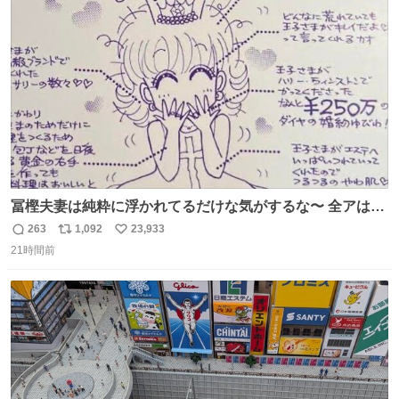
ト
数
数
冨樫夫妻は純粋に浮かれてるだけな気がするな〜 全アはこ
こに自分の市場価値的なものを上乗せするので、 すっぴん
263
1,092
23,933
返
リ
い
＆寝起きのボサボサ頭でも「今日も可愛いね」が止まらな
21時間前
信
ポ
い
い。放っておくと永遠に髪撫でてきて作業進まない()
数
ス
ね
156cm40kg、年中日焼け止めとお友達の私より綺麗な手や
ト
数
数
めてもろて とか言う