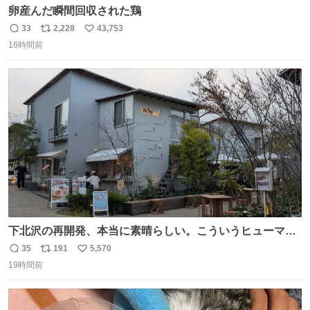
卵産んだ瞬間回収された鶏
33
2,228
43,753
返
リ
い
16時間前
信
ポ
い
数
ス
ね
ト
数
数
下北沢の再開発、本当に素晴らしい。こういうヒューマン
スケールの開発がいいんだよ。
35
191
5,570
返
リ
い
19時間前
信
ポ
い
数
ス
ね
ト
数