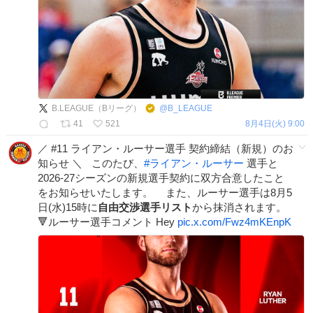
B.LEAGUE（Bリーグ）
@
B_LEAGUE
41
521
8月4日(火) 9:00
／ #11 ライアン・ルーサー選手 契約締結（新規）のお
知らせ ＼ このたび、
#
ライアン・ルーサー
選手と
2026-27シーズンの新規選手契約に双方合意したこと
をお知らせいたします。 また、ルーサー選手は8月5
日(水)15時に
自由交渉選手リスト
から抹消されます。
🔻ルーサー選手コメント Hey
pic.x.com/Fwz4mKEnpK