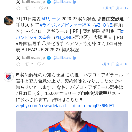
𝗯𝗮𝗹𝗹𝗯𝗲𝗮𝘁𝘀.𝗷𝗽
@
ballbeats_jp
17
41
8月3日(月) 6:17
7月31日発表
#
Bリーグ
2026-27 契約状況 🏀
自由交渉選
手リスト
🗂️
#
ライジングゼファー福岡
（
#
B_ONE
-南地
区） ●パブロ・アギラール｜PF｜契約解除 🏀引退 🗂️
#
バンビシャス奈良
（
#
B_ONE
-西地区） 大塚 勇人｜PG
●外国籍選手 ◯帰化選手 △アジア特別枠 ⏬7月31日発
表 B.LEAGUE 2026-27 契約状況
𝗯𝗮𝗹𝗹𝗯𝗲𝗮𝘁𝘀.𝗷𝗽
@
ballbeats_jp
2
4
7月31日(金) 6:16
◤契約解除のお知らせ◢ この度、パブロ・アギラール
選手と双方合意の上で、契約解除となりましたのでお
知らせいたします。 なお、パブロ・アギラール選手は
7月31日（金）15:00付でBリーグ
自由交渉選手リスト
に公示されます。 詳細はこちら▼
r-
zephyr.com/news/detail/id…
pic.x.com/ngl7z9RdRl