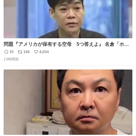
問題『アメリカが保有する空母 5つ答えよ』 名倉「ホン
マごめん、日本」
35
346
8,054
返
リ
い
13時間前
信
ポ
い
数
ス
ね
ト
数
数