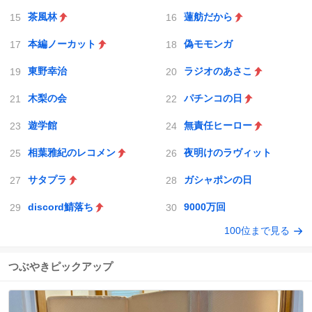
茶風林
蓮舫だから
本編ノーカット
偽モモンガ
東野幸治
ラジオのあさこ
木梨の会
パチンコの日
遊学館
無責任ヒーロー
相葉雅紀のレコメン
夜明けのラヴィット
サタプラ
ガシャポンの日
discord鯖落ち
9000万回
100位まで見る
つぶやきピックアップ