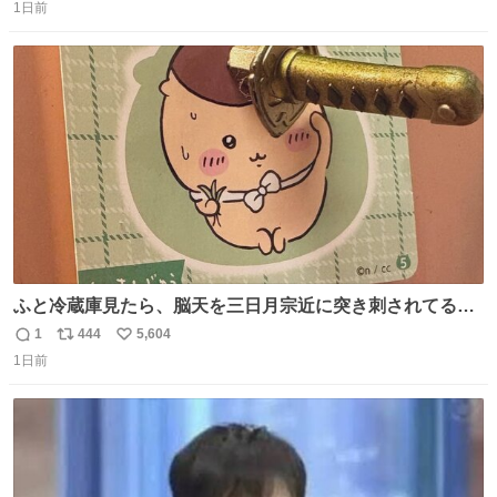
1日前
信
ポ
い
数
ス
ね
ト
数
数
ふと冷蔵庫見たら、脳天を三日月宗近に突き刺されてるく
りまんじゅうパイセンが
1
444
5,604
返
リ
い
1日前
信
ポ
い
数
ス
ね
ト
数
数