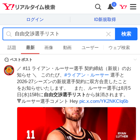
i
ログイン
ID新規取得
検索
キ
ー
話題
最新
画像
動画
ユーザー
ウェブ検索
ワ
ベストポスト
ー
ド
／ #11 ライアン・ルーサー選手 契約締結（新規）のお
を
知らせ ＼ このたび、
#
ライアン・ルーサー
選手と
消
2026-27シーズンの新規選手契約に双方合意したこと
す
をお知らせいたします。 また、ルーサー選手は8月5
日(水)15時に
自由交渉選手リスト
から抹消されます。
🔻ルーサー選手コメント Hey
pic.x.com/YK2NKCIq6b