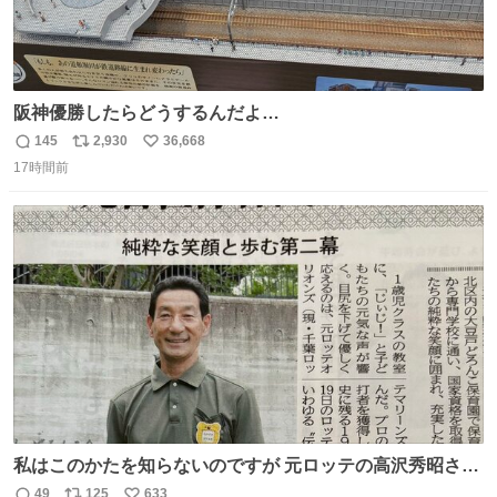
阪神優勝したらどうするんだよ…
145
2,930
36,668
返
リ
い
17時間前
信
ポ
い
数
ス
ね
ト
数
数
私はこのかたを知らないのですが 元ロッテの高沢秀昭さん
現在67才 保育士として活躍✨ 「タウンニュース」より #
49
125
633