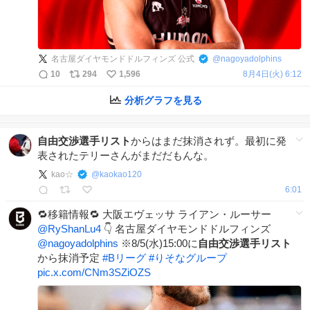
名古屋ダイヤモンドドルフィンズ 公式
@
nagoyadolphins
10
294
1,596
8月4日(火) 6:12
分析グラフを見る
自由交渉選手リスト
からはまだ抹消されず。最初に発
表されたテリーさんがまだだもんな。
kao☆
@
kaokao120
6:01
🔁移籍情報🔁 大阪エヴェッサ ライアン・ルーサー
@RyShanLu4
👇 名古屋ダイヤモンドドルフィンズ
@nagoyadolphins
※8/5(水)15:00に
自由交渉選手リスト
から抹消予定
#
Bリーグ
#
りそなグループ
pic.x.com/CNm3SZiOZS