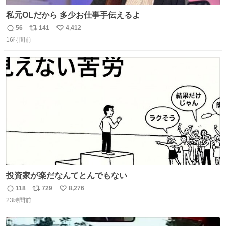
私元OLだから 多少お仕事手伝えるよ
56
141
4,412
返
リ
い
16時間前
信
ポ
い
数
ス
ね
ト
数
数
投資家が楽だなんてとんでもない
118
729
8,276
返
リ
い
23時間前
信
ポ
い
数
ス
ね
ト
数