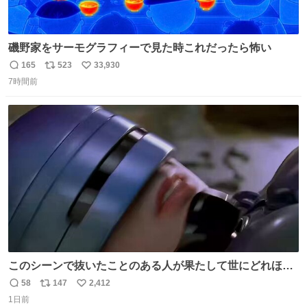
磯野家をサーモグラフィーで見た時これだったら怖い
165
523
33,930
返
リ
い
7時間前
信
ポ
い
数
ス
ね
ト
数
数
このシーンで抜いたことのある人が果たして世にどれほど
いることか このアカウントに辿り着いた皆さんとは、ロボ
58
147
2,412
返
リ
い
コップ2についてこれからもぜひ語り合っていきたい
1日前
信
ポ
い