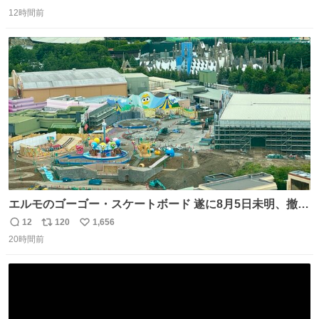
返
リ
い
12時間前
信
ポ
い
数
ス
ね
ト
数
数
エルモのゴーゴー・スケートボード 遂に8月5日未明、撤
去… ←4日朝 5日朝→ #USJファン #ワンダーランド
12
120
1,656
返
リ
い
20時間前
信
ポ
い
数
ス
ね
ト
数
数