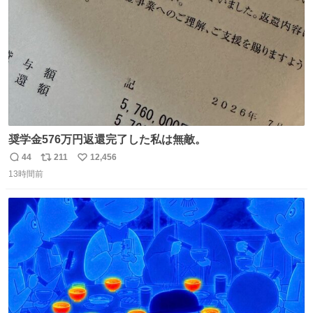
数
嬉しいやつ！！！
奨学金576万円返還完了した私は無敵。
44
211
12,456
返
リ
い
13時間前
信
ポ
い
数
ス
ね
ト
数
数