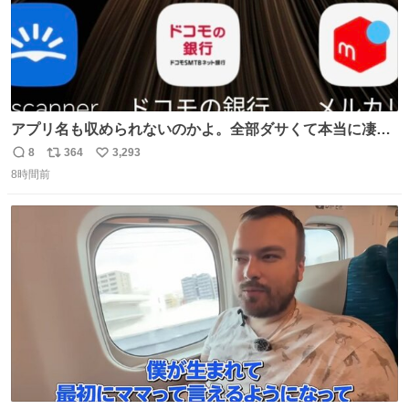
アプリ名も収められないのかよ。全部ダサくて本当に凄
い。 https://t.co/LemyLGyVkR
8
364
3,293
返
リ
い
8時間前
信
ポ
い
数
ス
ね
ト
数
数