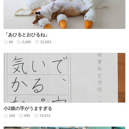
「あひるとおひるね」
89
2,080
31,083
返
リ
い
信
ポ
い
数
ス
ね
ト
数
数
小2娘の字がうますぎる
188
995
76,972
返
リ
い
信
ポ
い