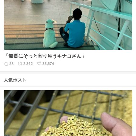
数
ス
ね
ト
数
数
「館長にそっと寄り添うキナコさん」
28
2,362
33,574
返
リ
い
信
ポ
い
数
ス
ね
人気ポスト
ト
数
数