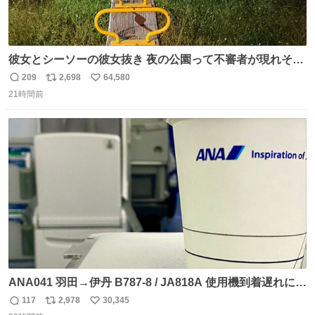
彼女とシーソーの彼女抜き 夜の公園って不審者が現れそう
で怖いんだよな
209
2,698
64,580
返
リ
い
21時間前
信
ポ
い
数
ス
ね
ト
数
数
ANA041 羽田→伊丹 B787-8 / JA818A 使用機到着遅れにつ
き 「安全に支障ない範囲で1分1秒でも遅延回復に努めてお
117
2,978
30,345
返
リ
い