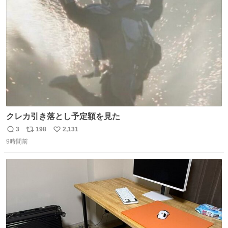
ファ化米や缶詰など、色々な非常食がありますが、うどん
ト
数
数
もいかがでしょうか？
クレカ引き落とし予定額を見た
3
198
2,131
返
リ
い
9時間前
信
ポ
い
数
ス
ね
ト
数
数