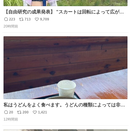
【自由研究の成果発表】 “スカートは回転によって広がる
が、岡澤恋によって270°までなら広がらずに回転が可能な
223
713
9,709
返
リ
い
ことが証明された！”
20時間前
信
ポ
い
数
ス
ね
ト
数
数
私はうどんをよく食べます。うどんの種類によっては非常
食にもなります。生うどんは消費期限が短く、冷凍うどん
20
200
1,421
返
リ
い
は長持ちする代わりに停電に弱いので、乾麺タイプのうど
12時間前
信
ポ
い
んなら水分が少なく長期保存するのにおすすめです。アル
数
ス
ね