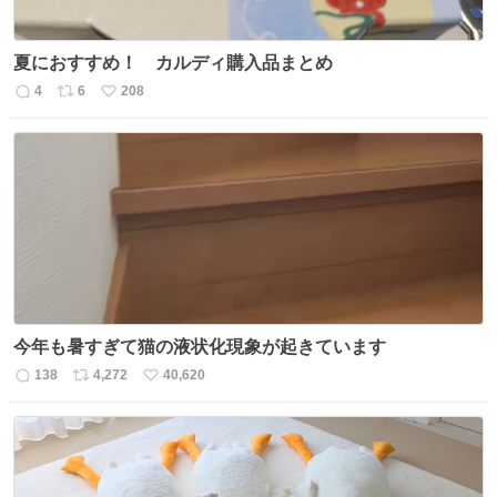
夏におすすめ！ カルディ購入品まとめ
4
6
208
返
リ
い
信
ポ
い
数
ス
ね
ト
数
数
今年も暑すぎて猫の液状化現象が起きています
138
4,272
40,620
返
リ
い
信
ポ
い
数
ス
ね
ト
数
数