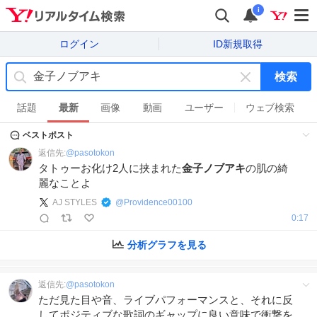
i
ログイン
ID新規取得
検索
キ
ー
話題
最新
画像
動画
ユーザー
ウェブ検索
ワ
ベストポスト
ー
ド
返信先:
@
pasotokon
を
タトゥーお化け2人に挟まれた
金子ノブアキ
の肌の綺
消
麗なことよ
す
AJ STYLES
@
Providence00100
0:17
分析グラフを見る
返信先:
@
pasotokon
ただ見た目や音、ライブパフォーマンスと、それに反
してポジティブな歌詞のギャップに良い意味で衝撃を