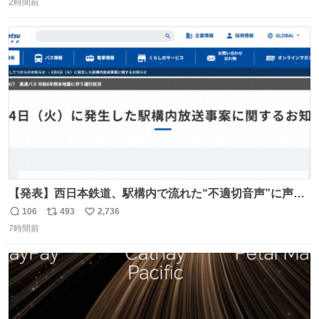
2時間前
信
ポ
い
数
ス
ね
ト
数
数
【発表】西日本鉄道、駅構内で流れた“不適切音声”に声明
「被害届も検討」 news.livedoor.com/article/detail… 4日
106
493
2,736
返
リ
い
に西鉄福岡（天神）駅および薬院駅で発生した駅構内放送
7時間前
信
ポ
い
事案について声明を公表した。「第三者によって駅構内放
数
ス
ね
送設備に外部から不正に音声が流された可能性も含めて確
ト
数
数
認を実施」と説明した。