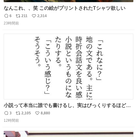
なんこれ、、笑 この絵がプリントされたTシャツ欲しい
6
211
2,314
返
リ
い
23時間前
信
ポ
い
数
ス
ね
ト
数
数
小説って本当に誰でも書けるし、実はびっくりするほど自
由だし、みんなもっと好きに文字で遊べばいいんじゃない
3
2,105
8,880
返
リ
い
かなって思うよ〜
12時間前
信
ポ
い
数
ス
ね
ト
数