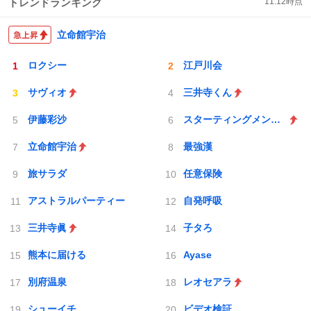
トレンドランキング
11:12
時点
立命館宇治
ロクシー
江戸川会
サヴィオ
三井寺くん
伊藤彩沙
スターティングメンバー
立命館宇治
最強漢
旅サラダ
任意保険
アストラルパーティー
自発呼吸
三井寺眞
子タろ
熊本に届ける
Ayase
別府温泉
レオセアラ
シューイチ
ビデオ検証