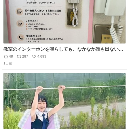
教室のインターホンを鳴らしても、なかなか誰も出ないこ
とがあります…。 もしかすると「電話の出方」に困ってい
48
287
4,093
返
リ
い
るのかもしれません。 そこで「何を話せばいいか」が見え
1日前
信
ポ
い
る手引きを用意して、安心して電話に出られるようにしま
数
ス
ね
す。 インターホンの応対も大切なコミュニケーションの学
ト
数
数
びです。