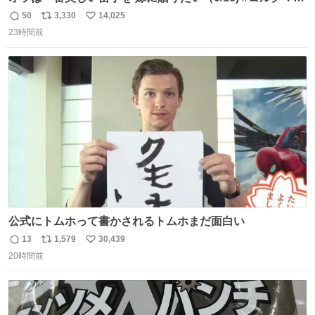
ガ専科
50
3,330
14,025
返
リ
い
23時間前
信
ポ
い
数
ス
ね
ト
数
数
公式にトムホって書かされるトムホまだ面白い
13
1,579
30,439
返
リ
い
20時間前
信
ポ
い
数
ス
ね
ト
数
数