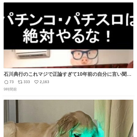
数
ス
ね
かできたらなぁと思いました。
ト
数
数
石川典行のこれマジで正論すぎて10年前の自分に言い聞か
せたい
73
333
2,163
返
リ
い
9時間前
信
ポ
い
数
ス
ね
ト
数
数