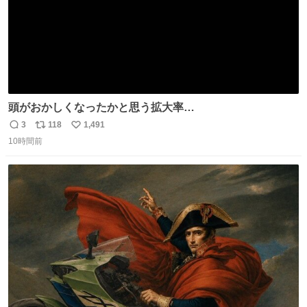
頭がおかしくなったかと思う拡大率
https://t.co/n1bPnS7x1h
3
118
1,491
返
リ
い
10時間前
信
ポ
い
数
ス
ね
ト
数
数