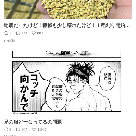
地震だったけど！機械も少し壊れたけど！！稲刈り開始
や！！！🌾 米食べてね！！！！！www たかきライスセン
2
115
861
返
リ
い
ター起動します😂
9時間前
信
ポ
い
数
ス
ね
ト
数
数
兄の服どーなってるの問題
2
104
1,300
返
リ
い