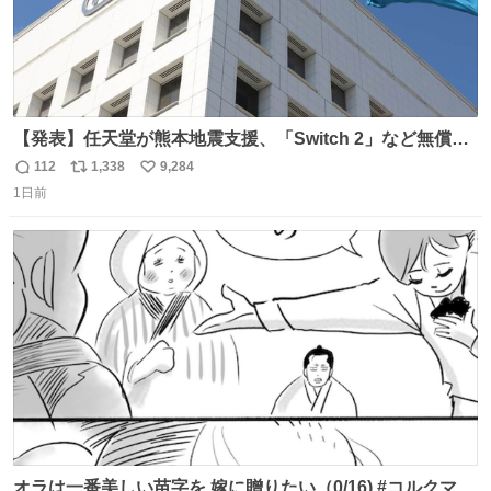
【発表】任天堂が熊本地震支援、「Switch 2」など無償修
理へ 保証切れでも対象 news.livedoor.com/article/detail…
112
1,338
9,284
返
リ
い
任天堂が令和8年熊本地震の被災者支援として、災害救助
1日前
信
ポ
い
法適用地域からの同社製品の修理について、27年2月1日ま
数
ス
ね
で無償で対応すると発表した。「Switch 2」や「Switch」
ト
数
数
「Joy-Con」などが対象。
オラは一番美しい苗字を 嫁に贈りたい（0/16) #コルクマン