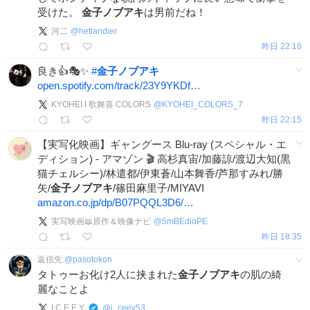
受けた。
金子ノブアキ
は男前だね！
河二
@
hetiandier
昨日 22:18
良き👍🎭✨
#
金子ノブアキ
open.spotify.com/track/23Y9YKDf…
KYOHEI.I 歌舞喜 COLORS
@
KYOHEI_COLORS_7
昨日 22:15
【実写化映画】ギャングース Blu-ray (スペシャル・エ
ディション) - アマゾン 🎬 高杉真宙/加藤諒/渡辺大知(黒
猫チェルシー)/林遣都/伊東蒼/山本舞香/芦那すみれ/勝
矢/
金子ノブアキ
/篠田麻里子/MIYAVI
amazon.co.jp/dp/B07PQQL3D6/…
実写映画📖原作＆映像ナビ
@
5mBEdioPE
昨日 18:35
返信先:
@
pasotokon
タトゥーお化け2人に挟まれた
金子ノブアキ
の肌の綺
麗なことよ
I C E E Y
@
i_ceey53