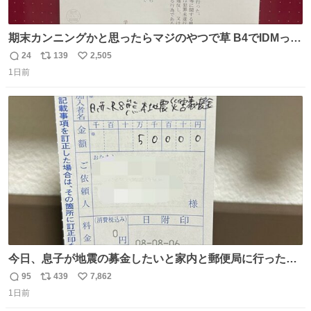
期末カンニングかと思ったらマジのやつで草 B4でIDMって
ことはおそらく就職だし、内定取り消し？ それと夏休み期
24
139
2,505
返
リ
い
間の停学って無意味じゃね？
1日前
信
ポ
い
数
ス
ね
ト
数
数
今日、息子が地震の募金したいと家内と郵便局に行ったみ
たいです。おもちゃとか買う選択肢もあったと思うけど、
95
439
7,862
返
リ
い
自分で貯めてた2万円を役に立てて欲しい、みんなも元気
1日前
信
ポ
い
になって欲しいと。家内も一緒に募金したので、自分も何