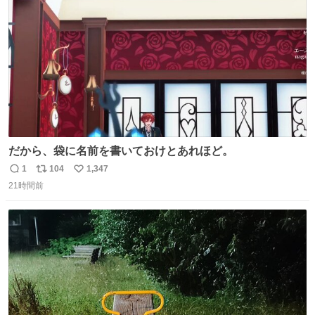
数
だから、袋に名前を書いておけとあれほど。
1
104
1,347
返
リ
い
21時間前
信
ポ
い
数
ス
ね
ト
数
数