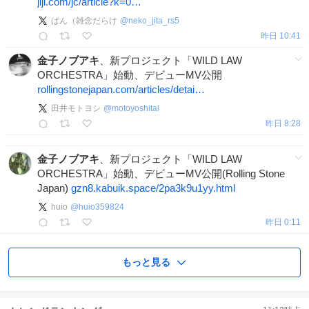
jiji.com/jc/article?k=0…
ぱん（雑念だらけ
@
neko_jita_rs5
昨日 10:41
金子ノブアキ
、新プロジェクト「WILD LAW
ORCHESTRA」始動、デビューMV公開
rollingstonejapan.com/articles/detai…
田井モトヨシ
@
motoyoshitai
昨日 8:28
金子ノブアキ
、新プロジェクト「WILD LAW
ORCHESTRA」始動、デビューMV公開(Rolling Stone
Japan)
gzn8.kabuik.space/2pa3k9u1yy.html
huio
@
huio359824
昨日 0:11
もっと見る