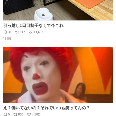
引っ越し1日目椅子なくて今これ
31
117
13,432
返
リ
い
1日前
信
ポ
い
数
ス
ね
ト
数
数
え？働いてないの？それでいつも笑ってんの？
5
830
4,502