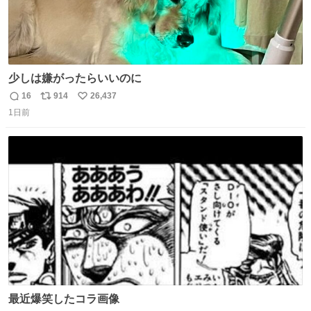
少しは嫌がったらいいのに
16
914
26,437
返
リ
い
1日前
信
ポ
い
数
ス
ね
ト
数
数
最近爆笑したコラ画像