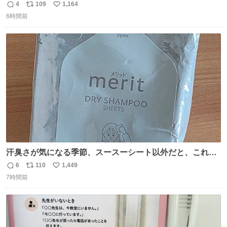
4
109
1,164
返
リ
い
6時間前
信
ポ
い
数
ス
ね
ト
数
数
汗臭さが気になる季節、スースーシート以外だと、これが
とにかくスッキリする。2年くらい前に #生活は踊る で紹
6
110
1,449
返
リ
い
介したやつ。おじさんにもおばさんにもオススメだ。ドラ
7時間前
信
ポ
い
ストに売ってるぞ。ドライシャンプーって書いてあるけど
数
ス
ね
汗拭きシートみたいなもの。耳裏襟足首筋がんがん拭いて
ト
数
数
汗臭不安を解消。