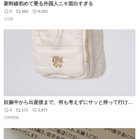
新幹線初めて乗る外国人ニキ面白すぎる
5
484
8,593
返
リ
い
1日前
信
ポ
い
数
ス
ね
ト
数
数
妊娠中から出産後まで、何も考えずにサッと持って行ける
ようなショルダーバッグが欲しいな〜と思っていたのだけ
4
172
2,877
返
リ
い
ど snidelでめちゃくちゃピッタリなものを見つけたので買
20時間前
信
ポ
い
った！✨ スマホと小物とペットボトルが入るの最高すぎる
数
ス
ね
🥹 しかもスマホ入れ独立してるしファスナーない！地味に
ト
数