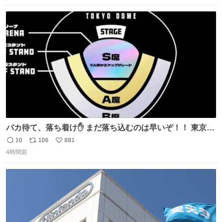
数
ス
ね
ト
数
数
バカ待て、落ち着け✋ まだ落ち込むのは早いぞ！！ 東京ド
ームの最大キャパ5.5万人に対して席数の配分はだいたい S
10
106
881
返
リ
い
席（アリーナ）：約1.4万人 A席（1階スタンド）：約2.5万
4時間前
信
ポ
い
人 B席（2階スタンド）：約1.5万人 一番席数が多いA席は
数
ス
ね
一次だけで全枠出し切るわけないし、二次からは全体の3
ト
数
数
割を占める