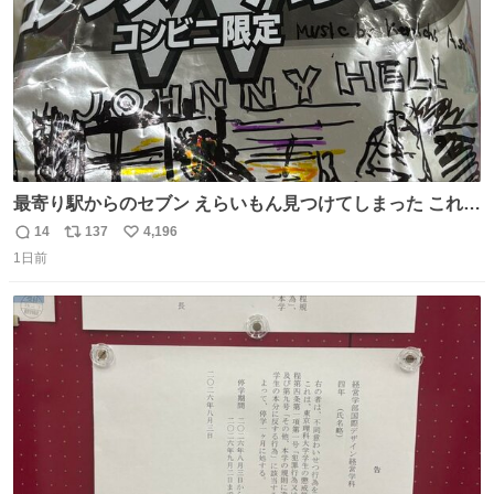
最寄り駅からのセブン えらいもん見つけてしまった これ売
ってくれへんかな… #浅井健一 #ポテチ #ロックの名盤
14
137
4,196
返
リ
い
1日前
信
ポ
い
数
ス
ね
ト
数
数