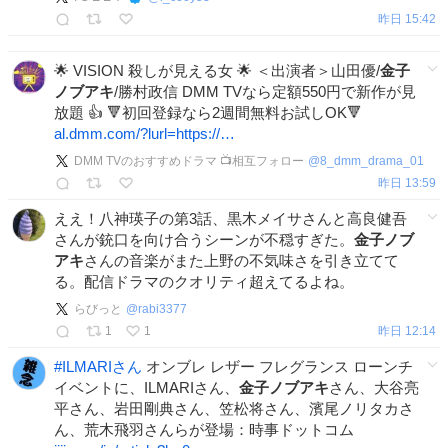
昨日 15:42
🌟 VISION 殺しが見える女 🌟 ＜出演者＞山田優/
金子
ノブアキ
/勝村政信 DMM TVなら定額550円で新作が見
放題 👍 🔻初回登録なら2週間無料お試しOK🔻
al.dmm.com/?lurl=https://…
DMM TVのおすすめドラマ 📺相互フォロー
@
8_dmm_drama_01
昨日 13:59
ええ！八神瑛子の第3話、黒木メイサさんと高良健吾
さんが銃口を向け合うシーンが不穏すぎた。
金子ノブ
アキ
さんの音楽がまた上野の不気味さを引き立てて
る。配信ドラマのクオリティ超えてるよね。
らびっと
@
rabi3377
1
1
昨日 12:14
#
ILMARIさん
オンブレ レザー フレグランス ローンチ
イベントに、ILMARIさん、
金子ノブアキ
さん、大谷亮
平さん、岩田剛典さん、笠松将さん、濱尾ノリタカさ
ん、荒木飛羽さんらが登場：時事ドットコム