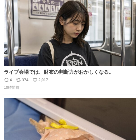
ト
数
数
ライブ会場では、財布の判断力がおかしくなる。
4
374
2,017
返
リ
い
10時間前
信
ポ
い
数
ス
ね
ト
数
数