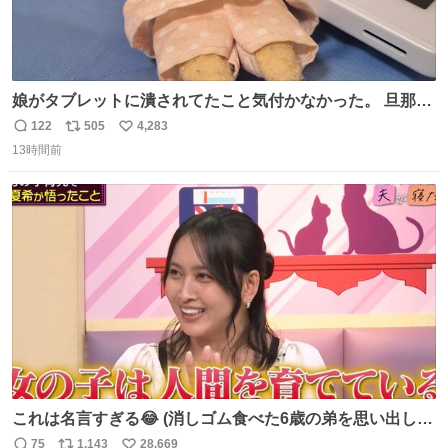
娘がタブレットに潰されてたこと気付かなかった。 旦那だ
けは娘の波長を感じ取れるから声出せずともSOSが伝わっ
122
505
4,283
返
リ
い
たらしい。 急いで旦那が救出して、泣きじゃくる娘に自分
13時間前
信
ポ
い
も謝って抱きしめようとしたら、ビンタされてしまった。
数
ス
ね
3回ほど。 小さい手だけど、地味に痛い。 その後、娘は旦
ト
数
数
那に泣きついてた。
これは名言すぎる😂 (消しゴム食べた6歳の弟を思い出しな
がら)
75
1,143
28,669