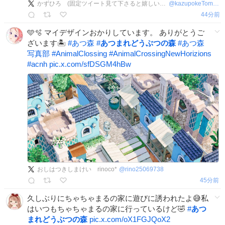
かずひろ (固定ツイート見て下さると嬉しいです)
@
kazupokeTomas8
44分前
🩵🫧 マイデザインおかりしています。 ありがとうご
ざいます🏝️
#
あつ森
#
あつまれどうぶつの森
#
あつ森
写真部
#
AnimalClossing
#
AnimalCrossingNewHorizions
#
acnh
pic.x.com/sfDSGM4hBw
おしはつきしまけい rinoco*
@
rino25069738
45分前
久しぶりにちゃちゃまるの家に遊びに誘われたよ😅私
はいつもちゃちゃまるの家に行っているけど🤣
#
あつ
まれどうぶつの森
pic.x.com/oX1FGJQoX2