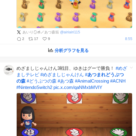
あいり🪞🥣🪄あつ森垢
@
airiairi115
2
17
9
8:55
分析グラフを見る
めざましじゃんけん3戦目、ゆきはグーで勝負！
#
めざ
ましテレビ
#
めざましじゃんけん
#
あつまれどうぶつ
の森
#
どうぶつの森
#
あつ森
#
AnimalCrossing
#
ACNH
#
NintendoSwitch2
pic.x.com/qaNMxbMVIY