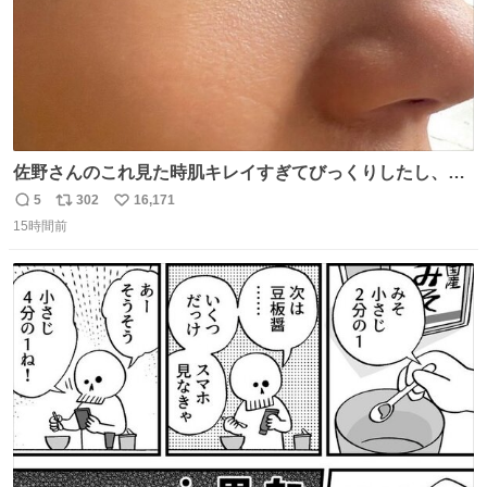
佐野さんのこれ見た時肌キレイすぎてびっくりしたし、や
はりアイドルって体型･肌管理すごすぎる
5
302
16,171
返
リ
い
15時間前
信
ポ
い
数
ス
ね
ト
数
数