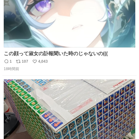
この顔って淑女の訃報聞いた時のじゃないの(((
1
107
4,043
返
リ
い
18時間前
信
ポ
い
数
ス
ね
ト
数
数