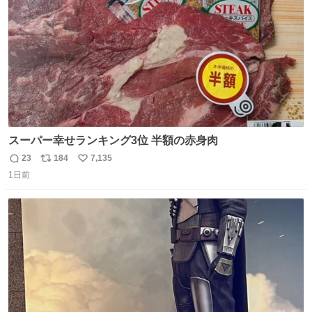
数
スーパー幸せランキング3位 半額の赤身肉
23
184
7,135
返
リ
い
1日前
信
ポ
い
数
ス
ね
ト
数
数