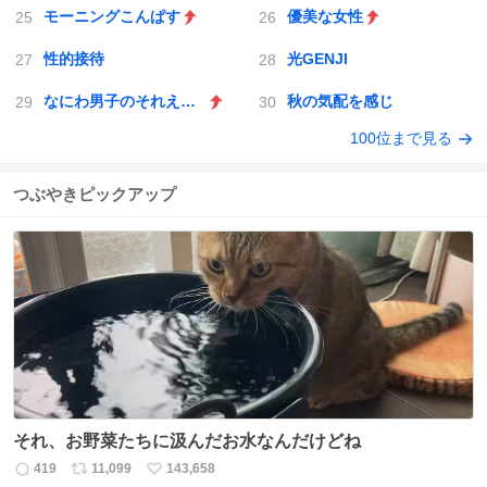
モーニングこんぱす
優美な女性
性的接待
光GENJI
なにわ男子のそれええやん
秋の気配を感じ
100位まで見る
つぶやきピックアップ
それ、お野菜たちに汲んだお水なんだけどね
419
11,099
143,658
返
リ
い