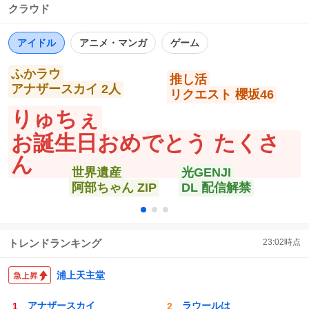
ど全10種の人気キャラクターが商品化。北海道での一部イ
クラウド
数
ス
ね
ベントは8月14日から先行販売も
ト
数
数
https://t.co/gYdhdZzqnm
アイドル
アニメ・マンガ
ゲーム
ふかラウ
推し活
アナザースカイ 2人
リクエスト 櫻坂46
りゅちぇ
お誕生日おめでとう たくさ
ん
世界遺産
光GENJI
阿部ちゃん ZIP
DL 配信解禁
トレンドランキング
23:02
時点
浦上天主堂
アナザースカイ
ラウールは