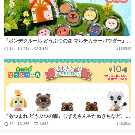
数
https://t.co/F1rAWGxbpG
『ポンデクルール どうぶつの森 マルチカラーパウダー』が
2026年9月21日に発売決定！ アイシャドウやフェイスカラ
15
718
3,446
21時間前
返
リ
い
ーとして使えるマルチカラーパウダー。全12種のラインナ
信
ポ
い
ップ https://t.co/iHEXHQzmSL (C)Nintendo
数
ス
ね
https://t.co/1bQdfZ8PMt
ト
数
数
『あつまれ どうぶつの森』しずえさんやたぬきちなど、人
気キャラクターのフロッキードールが9月に発売開始
30
255
1,068
14時間前
返
リ
い
https://t.co/W4LczBls2b 「とたけけ」「ちゃちゃまる」な
信
ポ
い