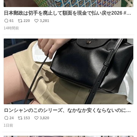
日本郵政は切手を廃止して額面を現金で払い戻せ2026 #日
本郵政 @JapanPostHD_PR
61
220
3,281
返
リ
い
14時間前
信
ポ
い
数
ス
ね
ト
数
数
ロンシャンのこのシリーズ、なかなか安くならないのにセ
ール価格になってる🖤✨レザーなのが反則級にかわいい。
24
153
3,820
返
リ
い
持ってるだけでコーデが格上げされる。
1日前
信
ポ
い
数
ス
ね