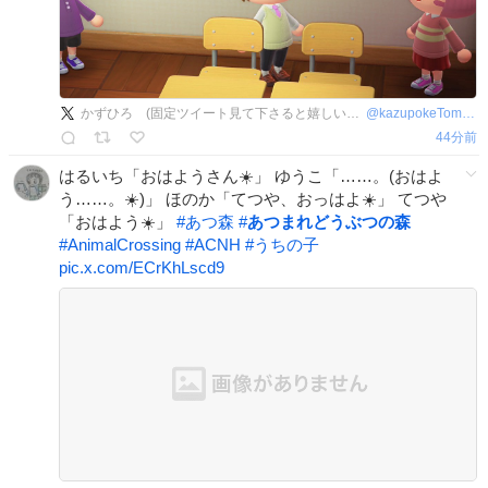
かずひろ (固定ツイート見て下さると嬉しいです)
@
kazupokeTomas8
44分前
はるいち「おはようさん☀️」 ゆうこ「……。(おはよ
う……。☀️)」 ほのか「てつや、おっはよ☀️」 てつや
「おはよう☀️」
#
あつ森
#
あつまれどうぶつの森
#
AnimalCrossing
#
ACNH
#
うちの子
pic.x.com/ECrKhLscd9