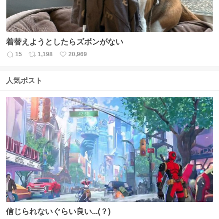
着替えようとしたらズボンがない
15
1,198
20,969
返
リ
い
信
ポ
い
数
ス
ね
人気ポスト
ト
数
数
信じられないぐらい良い...(？)