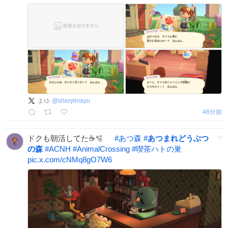
まゆ
@
sherylmayu
46分前
ドクも朝活してた☕️🫧
#
あつ森
#
あつまれどうぶつ
の森
#
ACNH
#
AnimalCrossing
#
喫茶ハトの巣
pic.x.com/cNMq8gO7W6