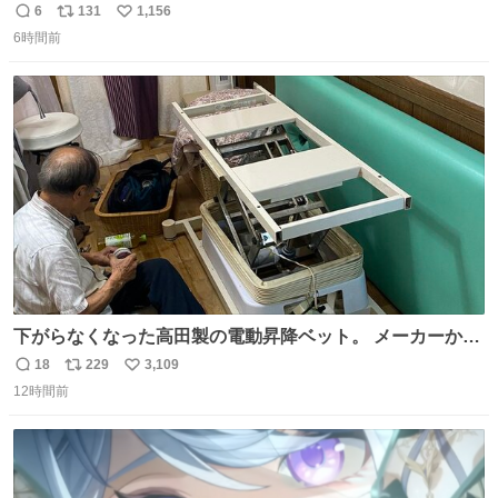
6
131
1,156
返
リ
い
6時間前
信
ポ
い
数
ス
ね
ト
数
数
下がらなくなった高田製の電動昇降ベット。 メーカーから
は、完全に見放されたんですが、 見事に85歳の父が治しま
18
229
3,109
返
リ
い
した。 うちの父は、トヨタカローラのボディをオート生産
12時間前
信
ポ
い
する、工業ロボットの製作者なんですが、 父が電動ベット
数
ス
ね
の配線をハンダで修理している横で、
ト
数
数