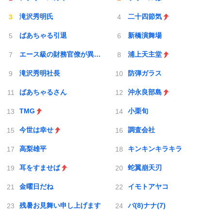
滝沢秀明氏
二十四節気
ばあちゃる引退
新橋演舞場
エース級の財務官僚が異例転出へ
浦上天主堂
滝沢秀明社長
防弾ガラス
ばあちゃるさん
沖永良部島
TMG
小栗旬
今世は幸せ
調査会社
高梨雄平
キンキンキラキラ
耳をすませば
蛇翼崩天刃
金曜日だね
イモトアヤコ
残暑お見舞い申し上げます
バ(8)ナナ(7)