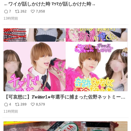
←ワイが話しかけた時 ﾏｯﾏが話しかけた時→
7
262
7,058
返
リ
い
13時間前
信
ポ
い
数
ス
ね
ト
数
数
【可哀想に】𝑻𝒘𝒊𝒕𝒕𝒆𝒓1●年選手に捕まった佐野ネットミーム
勇斗さんのコラボプリ
4
289
8,579
返
リ
い
11時間前
信
ポ
い
数
ス
ね
ト
数