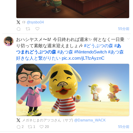
ｲﾁ
@
sysbo04
55分前
おハシヤスメ〜🥢 今日終われば週末✨️ 何となく一日乗
り切って素敵な週末迎えましょ🎶
#
どうぶつの森
#
あ
つまれどうぶつの森
#
あつ森
#
NintendoSwitch
#
あつ森
好きな人と繋がりたい
pic.x.com/jLTfzAyznC
メガネじまのアツコさん（サブ)
@
Damarna_WACK
2
1
20
55分前