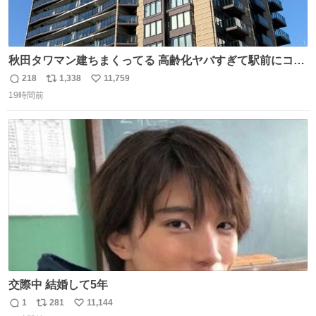
秋田タワマン建ちまくってる 高齢化ヤバすぎて駅前にコン
パクトシティつくって高齢者を住ませる考えらしい 病院も
218
1,338
11,759
返
リ
い
全部駅前にある
19時間前
信
ポ
い
数
ス
ね
ト
数
数
交際中 結婚して5年
1
281
11,144
返
リ
い