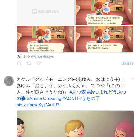
まゆ
@
sherylmayu
36分前
カケル「グッドモーニング☀️(あゆみ、おはよう☀️) 」
あゆみ「おはよう、カケルくん☀️」 てつや「(この二
人、仲が良さそうだね)」
#
あつ森
#
あつまれどうぶつ
の森
#
AnimalCrossing
#
ACNH
#
うちの子
pic.x.com/iXyj7AulU3