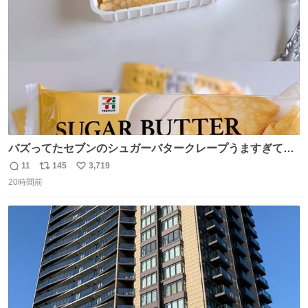
数
バズってたセブンのシュガーバタークレープうますぎて
7NOWで買い溜め🛒💭
11
145
3,719
返
リ
い
20時間前
信
ポ
い
数
ス
ね
ト
数
数