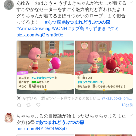
あゆみ「おはよう☀️ うずまきちゃんがわたしが着てる
すこやかなセーターをすごく魅力的だと言われたよ！
グミちゃんが着てるまほうつかいのローブ、よく似合
ってるよ！」
#
あつ森
#
あつまれどうぶつの森
#
AnimalCrossing
#
ACNH
#
サブ島
#
うずまき
#
グミ
pic.x.com/vgGrsm3q0e
かずひろ (固定ツイート見て下さると嬉しいです)
@
kazupokeTomas8
18分前
ちゃちゃまるの自慢話が始まった😅ちゃちゃまるまた
夕方ね😊
#
あつまれどうぶつの森
pic.x.com/RYD5OLW3p0