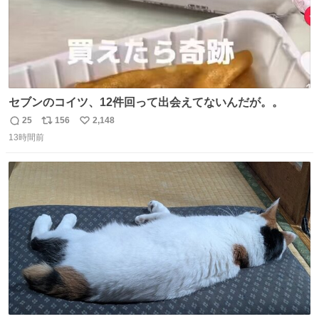
セブンのコイツ、12件回って出会えてないんだが。。
25
156
2,148
返
リ
い
13時間前
信
ポ
い
数
ス
ね
ト
数
数