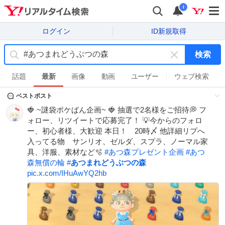
i
ログイン
ID新規取得
検索
キ
ー
話題
最新
画像
動画
ユーザー
ウェブ検索
ワ
ベストポスト
ー
ド
🍓 ~謎袋ポケぱん企画~ 🍓 抽選で2名様をご招待💭 フ
を
ォロー、リツイートで応募完了！ 💡今からのフォロ
消
ー、初心者様、大歓迎 本日！ 20時〆 他詳細リプへ
す
入ってる物 サンリオ、ゼルダ、スプラ、ノーマル家
具、洋服、素材など🫧
#
あつ森プレゼント企画
#
あつ
森無償の輪
#
あつまれどうぶつの森
pic.x.com/IHuAwYQ2hb