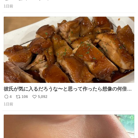
返
リ
い
1日前
信
ポ
い
数
ス
ね
ト
数
数
彼氏が気に入るだろうな〜と思って作ったら想像の何倍も
美味しい美味しい言ってくれて嬉しい
4
106
5,092
返
リ
い
1日前
信
ポ
い
数
ス
ね
ト
数
数