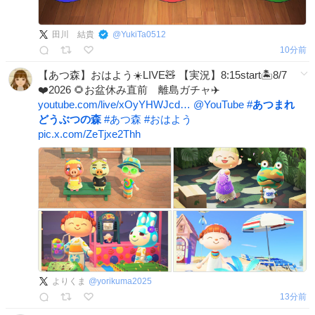
田川 結貴
@
YukiTa0512
10分前
【あつ森】おはよう☀️LIVE🧸 【実況】8:15start🏝️8/7
❤️2026 🌻お盆休み直前 離島ガチャ✈️
youtube.com/live/xOyYHWJcd…
@YouTube
#
あつまれ
どうぶつの森
#
あつ森
#
おはよう
pic.x.com/ZeTjxe2Thh
よりくま
@
yorikuma2025
13分前