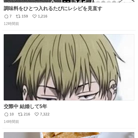
調味料をひとつ入れるたびにレシピを見直す
7
159
1,216
返
リ
い
12時間前
信
ポ
い
数
ス
ね
ト
数
数
交際中 結婚して5年
10
216
7,322
返
リ
い
14時間前
信
ポ
い
数
ス
ね
ト
数