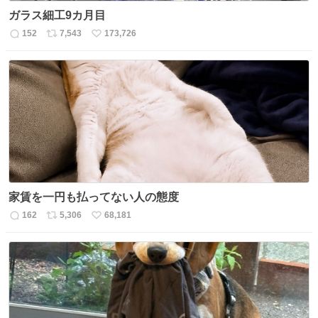
ガラス細工9カ月目
152
7,543
173,726
返
リ
い
信
ポ
い
数
ス
ね
ト
数
数
家賃を一円も払ってない人の態度
162
5,306
68,181
返
リ
い
信
ポ
い
数
ス
ね
ト
数
数