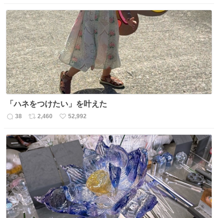
信
ポ
い
数
ス
ね
ト
数
数
「ハネをつけたい」を叶えた
38
2,460
52,992
返
リ
い
信
ポ
い
数
ス
ね
ト
数
数