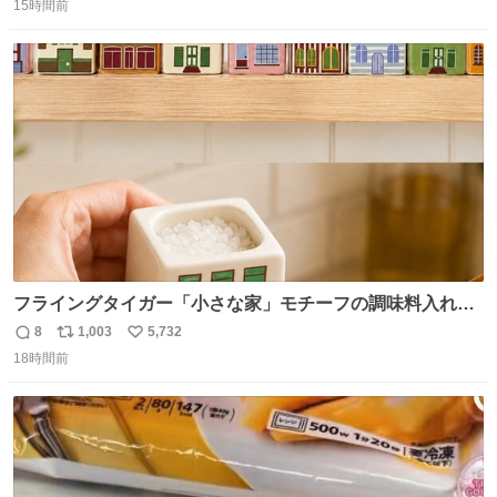
15時間前
信
ポ
い
数
ス
ね
ト
数
数
フライングタイガー「小さな家」モチーフの調味料入れ、
並べれば“デンマークの街並み”に ピンク・グリーン・テラ
8
1,003
5,732
返
リ
い
コッタの全9種 - fashion-press.net/news/149552
18時間前
信
ポ
い
数
ス
ね
ト
数
数