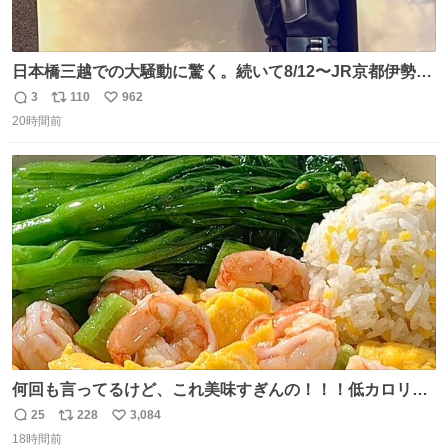
日本橋三越での大騒動に驚く。続いて8/12〜JR京都伊勢丹
でPOP UP STOREがオープンするとのこと…皆さんお怪
3
110
962
返
リ
い
我なくお買い物を🙏 写真は2026/5/21 ロードショーの前日
20時間前
信
ポ
い
。だーれも写真撮ってなかったんだけどなぁ😵‍💫
数
ス
ね
ト
数
数
何回も言ってるけど、これ美味すぎんの！！！低カロリー
で満足感エグいから一生食べてる😭
25
228
3,084
返
リ
い
18時間前
信
ポ
い