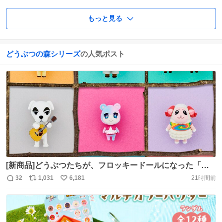
もっと見る
どうぶつの森シリーズ
の人気ポスト
[新商品]どうぶつたちが、フロッキードールになった「あ
つまれ どうぶつの森 ともだちどーる SELECTION」（発
32
1,031
6,181
21時間前
返
リ
い
売：バンダイ）。「あつまれ ほっかいどうエアポー島 ポッ
信
ポ
い
プアップイベント in 新千歳空港」とNintendo POP-UP
数
ス
ね
STORE in SAPPORO「あつまれ
ト
数