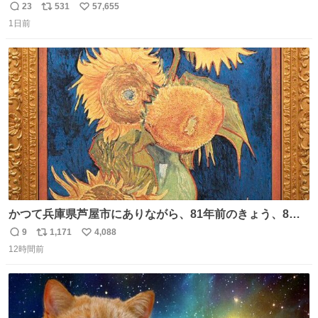
23
531
57,655
返
リ
い
1日前
信
ポ
い
数
ス
ね
ト
数
数
かつて兵庫県芦屋市にありながら、81年前のきょう、8月6
日の阪神大空襲の折に残念ながら焼失した、 #ゴッホ の幻
9
1,171
4,088
返
リ
い
の「 #ヒマワリ 」。 当館は、東京都にある武者小路実篤記
12時間前
信
ポ
い
念館にご協力いただき、当時発行されたカラー印刷画集よ
数
ス
ね
り陶板で原寸大に再現し、2014年より展示しています。 #
ト
数
数
大塚国際美術館