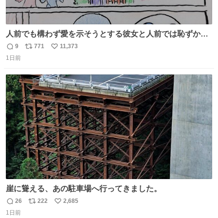
人前でも構わず愛を示そうとする彼女と人前では恥ずかし
いけど彼女を死ぬほど愛している彼氏 同士いませんか✋️
9
771
11,373
返
リ
い
1日前
信
ポ
い
数
ス
ね
ト
数
数
崖に聳える、あの駐車場へ行ってきました。
26
222
2,685
返
リ
い
1日前
信
ポ
い