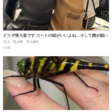
どうぞ後ろ姿です コートの紐がいいよね…そして腰が細い
2
199
3,843
返
リ
い
1日前
信
ポ
い
数
ス
ね
ト
数
数