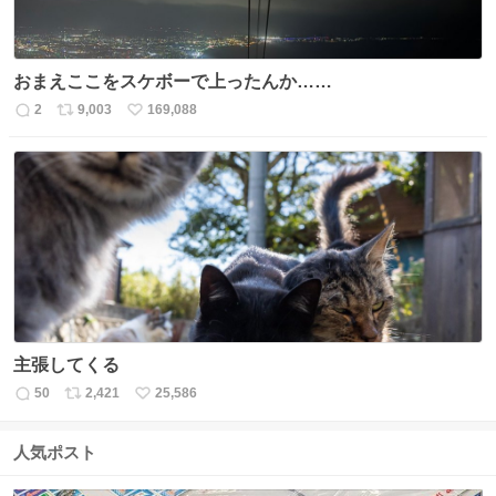
おまえここをスケボーで上ったんか……
2
9,003
169,088
返
リ
い
信
ポ
い
数
ス
ね
ト
数
数
主張してくる
50
2,421
25,586
返
リ
い
信
ポ
い
数
ス
ね
人気ポスト
ト
数