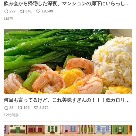
飲み会から帰宅した深夜、マンションの廊下にいらっしゃ
ったオニヤンマ様 まさかこんな都会でお会いできるなんて
297
841
19,509
返
リ
い
思っておらず大興奮しております かっこよすぎる 指を差し
1日前
信
ポ
い
伸べると乗ってきてくれたのでひとまず一緒に帰宅しまし
数
ス
ね
たが、飛ばないということは弱っていらっしゃるのでしょ
ト
数
数
うか…素敵すぎる
何回も言ってるけど、これ美味すぎんの！！！低カロリー
で満足感エグいから一生食べてる😭
25
192
2,571
返
リ
い
12時間前
信
ポ
い
数
ス
ね
ト
数