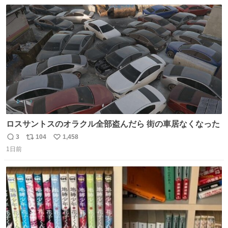
数
ス
ね
ト
数
数
ロスサントスのオラクル全部盗んだら 街の車居なくなった
3
104
1,458
返
リ
い
1日前
信
ポ
い
数
ス
ね
ト
数
数