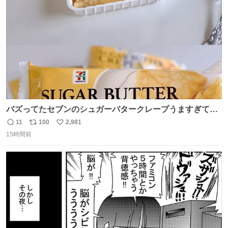
数
バズってたセブンのシュガーバタークレープうますぎて
7NOWで買い溜め🛒💭
11
100
2,981
返
リ
い
15時間前
信
ポ
い
数
ス
ね
ト
数
数