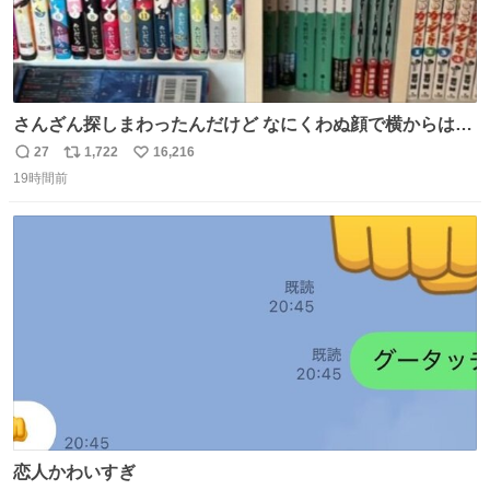
さんざん探しまわったんだけど なにくわぬ顔で横からはえ
てた
27
1,722
16,216
返
リ
い
19時間前
信
ポ
い
数
ス
ね
ト
数
数
恋人かわいすぎ