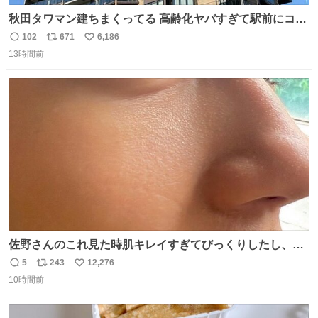
秋田タワマン建ちまくってる 高齢化ヤバすぎて駅前にコン
パクトシティつくって高齢者を住ませる考えらしい 病院も
102
671
6,186
返
リ
い
全部駅前にある
13時間前
信
ポ
い
数
ス
ね
ト
数
数
佐野さんのこれ見た時肌キレイすぎてびっくりしたし、や
はりアイドルって体型･肌管理すごすぎる
5
243
12,276
返
リ
い
10時間前
信
ポ
い
数
ス
ね
ト
数