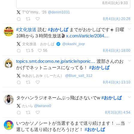
が大集合！ 『スーパーお菓子クイズ
8月4日(火) 9:33
グランプリ』をもう一度TVerでご覧く
T^O^mmy。'26
@
denim1031
ださい！ tver.jp/series/srgnxaf…
8月4日(火) 20:28
#
文化放送
読む
#
おかしば
までがおかしばです☀️ 日曜
10時から３時間生放送🎬
x.com/i/article/2084…
文化放送 おかしば
@
okashi_joqr
5
56
8月4日(火) 18:00
topics.smt.docomo.ne.jp/article/sponic…
渡部さんのお
かげでネットニュースになってる！
#
おかしば
☕あおしお☕（しーたん）
@
Blue_salt_312
8月4日(火) 13:10
タケハンラジオネームぶっ飛ばさないでw
#
おかしば
たいら
@
tairano0
8月3日(月) 4:54
いつかソノシートが当選するまで送り続けます！ …当
選しても送り続けるだろうけど！
#
おかしば