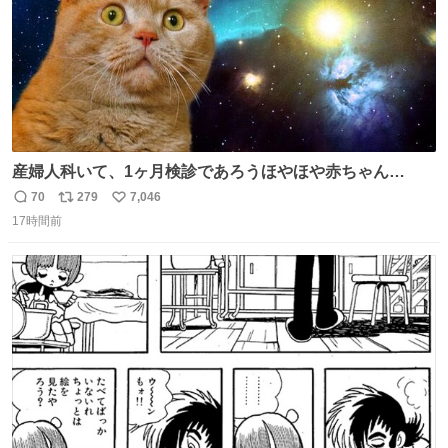
産婦人科いて、1ヶ月検診であろうほやほや赤ちゃん👩‍🍼
と推定2,3歳の女の子👧🏻をワンオペで連れてるママがいる
70
279
7,046
返
リ
い
のだけども 女の子ずっとママの側から離れない…⁉️ 手を繋
17時間前
信
ポ
い
がなくてもうろちょろしないしママが歩いたらピクミンみ
数
ス
ね
たいにﾄﾃﾄﾃついてってるし逃走しないし脱走しないし逃げ
ト
数
数
ないし走ら文字数