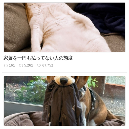
家賃を一円も払ってない人の態度
161
5,261
67,752
返
リ
い
信
ポ
い
数
ス
ね
ト
数
数