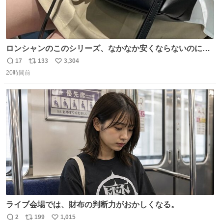
ロンシャンのこのシリーズ、なかなか安くならないのにセ
ール価格になってる🖤✨レザーなのが反則級にかわいい。
17
133
3,304
返
リ
い
持ってるだけでコーデが格上げされる。
20時間前
信
ポ
い
数
ス
ね
ト
数
数
ライブ会場では、財布の判断力がおかしくなる。
2
199
1,015