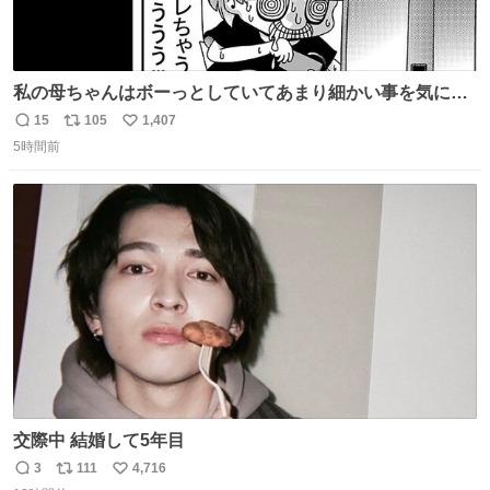
私の母ちゃんはボーっとしていてあまり細かい事を気にし
ません。優秀な人の多い現代の価値観から見ると、あまり
15
105
1,407
返
リ
い
優秀な母親ではないかもしれません。でも、だからこそ、
5時間前
信
ポ
い
私はそういう母親が大好きです。今も昔もすごくリラック
数
ス
ね
スします。「優秀」と「良い」は別なんですよね。 1/2
ト
数
数
交際中 結婚して5年目
3
111
4,716
返
リ
い