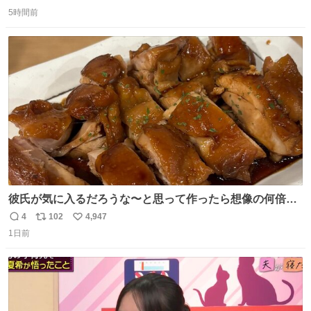
返
リ
い
5時間前
信
ポ
い
数
ス
ね
ト
数
数
彼氏が気に入るだろうな〜と思って作ったら想像の何倍も
美味しい美味しい言ってくれて嬉しい
4
102
4,947
返
リ
い
1日前
信
ポ
い
数
ス
ね
ト
数
数