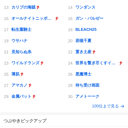
カリブの海賊
ワンダンス
オールナイトニッポンX(クロス)
ガン・バルゼー
転生重騎士
BLEACH25
ウサハナ
若槻千夏
見知らぬ糸
置き土産
ワイルドランズ
世界を繋ぎ尽くすインターネット巫女
薄肌
悪魔博士
アマカノ
待ち受け画面
金属バット
アメトーーク
100位まで見る
つぶやきピックアップ