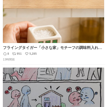
数
フライングタイガー「小さな家」モチーフの調味料入れ、
並べれば“デンマークの街並み”に ピンク・グリーン・テラ
8
951
5,285
返
リ
い
コッタの全9種 - fashion-press.net/news/149552
13時間前
信
ポ
い
数
ス
ね
ト
数
数