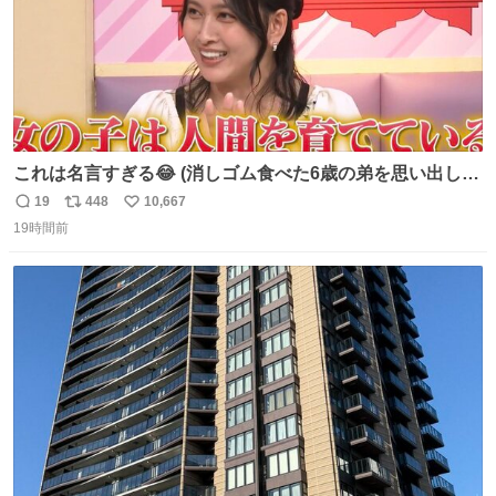
これは名言すぎる😂 (消しゴム食べた6歳の弟を思い出しな
がら)
19
448
10,667
返
リ
い
19時間前
信
ポ
い
数
ス
ね
ト
数
数