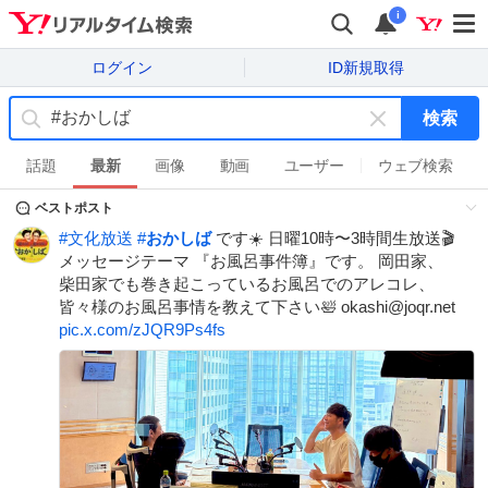
i
ログイン
ID新規取得
検索
キ
ー
話題
最新
画像
動画
ユーザー
ウェブ検索
ワ
ベストポスト
ー
ド
#
文化放送
#
おかしば
です☀️ 日曜10時〜3時間生放送🎬
を
メッセージテーマ 『お風呂事件簿』です。 岡田家、
消
柴田家でも巻き起こっているお風呂でのアレコレ、
す
皆々様のお風呂事情を教えて下さい🛀 okashi@joqr.net
pic.x.com/zJQR9Ps4fs