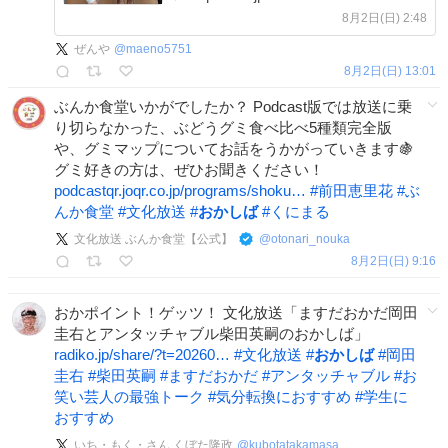
8月2日(日) 2:48
ぜんや
@
maeno5751
8月2日(日) 13:01
ぶんか食堂いかがでしたか？ Podcast版では放送に乗
り切らなかった、ぶどうグミ食べ比べ5種類完全版
や、グミマップについてお話をうかがっていきます🍇
グミ好きの方は、ぜひお聞きください！
podcastqr.joqr.co.jp/programs/shoku…
#
前田恵里花
#
ぶ
んか食堂
#
文化放送
#
おかしば
#
くにまる
文化放送 ぶんか食堂【公式】
@
otonari_nouka
8月2日(日) 9:16
おかポイント！ゲッツ！ 文化放送「ますだおかだ岡田
圭右とアンタッチャブル柴田英嗣のおかしば」
radiko.jp/share/?t=20260…
#
文化放送
#
おかしば
#
岡田
圭右
#
柴田英嗣
#
ますだおかだ
#
アンタッチャブル
#
お
笑い芸人の最強トーク
#
気分転換におすすめ
#
学生に
おすすめ
いち・もく・さん くぼた隆政
@
kubotatakamasa