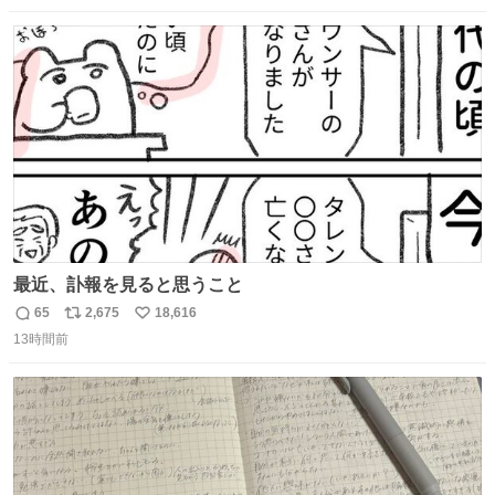
数
ス
ね
ト
数
数
最近、訃報を見ると思うこと
65
2,675
18,616
返
リ
い
13時間前
信
ポ
い
数
ス
ね
ト
数
数