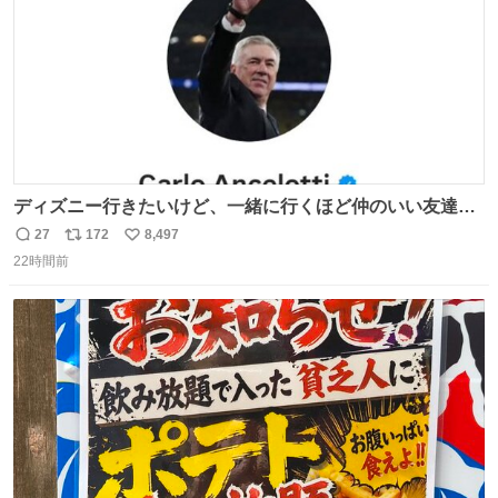
ディズニー行きたいけど、一緒に行くほど仲のいい友達が
居ない… ほんでこれ
27
172
8,497
返
リ
い
22時間前
信
ポ
い
数
ス
ね
ト
数
数