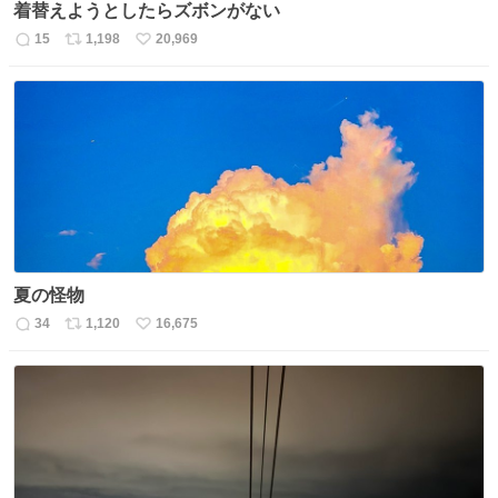
着替えようとしたらズボンがない
15
1,198
20,969
返
リ
い
信
ポ
い
数
ス
ね
ト
数
数
夏の怪物
34
1,120
16,675
返
リ
い
信
ポ
い
数
ス
ね
ト
数
数