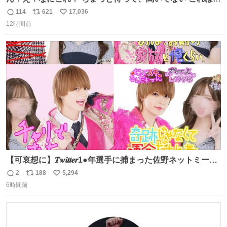
売されているのもですか？
114
621
17,036
返
リ
い
12時間前
信
ポ
い
数
ス
ね
ト
数
数
【可哀想に】𝑻𝒘𝒊𝒕𝒕𝒆𝒓1●年選手に捕まった佐野ネットミーム
勇斗さんのコラボプリ
2
188
5,294
返
リ
い
6時間前
信
ポ
い
数
ス
ね
ト
数
数