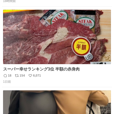
18時間前
信
ポ
い
数
ス
ね
ト
数
数
スーパー幸せランキング3位 半額の赤身肉
18
154
6,071
返
リ
い
1日前
信
ポ
い
数
ス
ね
ト
数
数