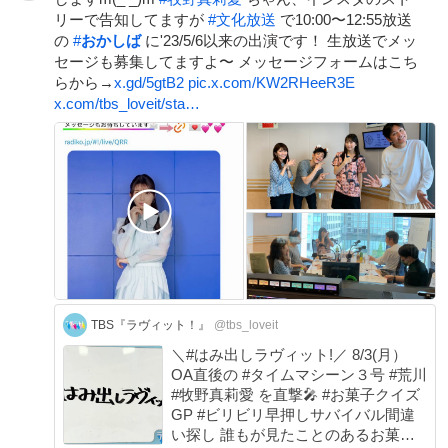
リーで告知してますが
#
文化放送
で10:00〜12:55放送
の
#
おかしば
に'23/5/6以来の出演です！ 生放送でメッ
セージも募集してますよ〜 メッセージフォームはこち
らから→
x.gd/5gtB2
pic.x.com/KW2RHeeR3E
x.com/tbs_loveit/sta…
TBS『ラヴィット！』
@tbs_loveit
＼#はみ出しラヴィット!／ 8/3(月）
OA直後の #タイムマシーン３号 #荒川
#牧野真莉愛 を直撃🎤 #お菓子クイズ
GP #ビリビリ早押しサバイバル間違
い探し 誰もが見たことのあるお菓子