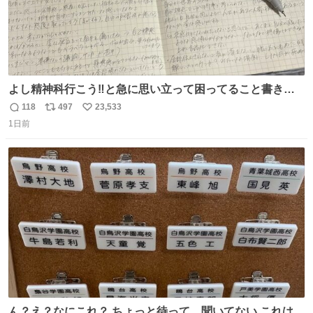
よし精神科行こう‼️と急に思い立って困ってること書き出
してたらペン止まらなくなってすごい勢いで埋まってワロ
118
497
23,533
返
リ
い
タ
1日前
信
ポ
い
数
ス
ね
ト
数
数
ん？え？なにこれ？ ちょっと待って、聞いてない これは販