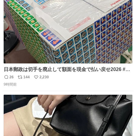
数
日本郵政は切手を廃止して額面を現金で払い戻せ2026 #日
本郵政 @JapanPostHD_PR
26
144
2,230
返
リ
い
9時間前
信
ポ
い
数
ス
ね
ト
数
数