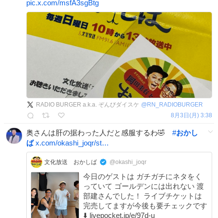
pic.x.com/msfA3sgBtg
RADIO BURGER a.k.a. ぞんびダイスケ
@
RN_RADIOBURGER
8月3日(月) 3:38
奥さんは肝の据わった人だと感服するわ🤣
#
おかし
ば
x.com/okashi_joqr/st…
文化放送 おかしば
@okashi_joqr
今日のゲストは ガチガチにネタをく
っていて ゴールデンには出れない 渡
部建さんでした！ ライブチケットは
完売してますが今後も要チェックです
⬇️ livepocket.jp/e/97d-u