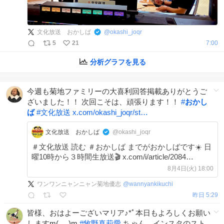
文化放送 おかしば
@
okashi_joqr
5
21
7:00
分析グラフを見る
今週も菊地ファミリーの大喜利回答掲載ありがとうご
ざいました！！ 次回こそは、頑張ります！！
#
おかし
ば
#
文化放送
x.com/okashi_joqr/st…
文化放送 おかしば
@okashi_joqr
＃文化放送 読む ＃おかしば までがおかしばです☀️ 日
曜10時から３時間生放送🎬 x.com/i/article/2084…
8月4日(火) 18:00
ワンワンニャンニャン菊地優志
@
wannyankikuchi
昨日 5:29
皆様、おはよーございマリア♪*ﾟ本日もよろしくお願い
しますm(_ _)m
#
牧野真莉愛
ちゃん、インスタのスト