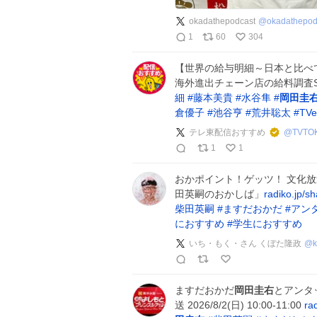
okadathepodcast
@
okadathepod
1
60
304
【世界の給与明細～日本と比べ
海外進出チェーン店の給料調査S
細
#
藤本美貴
#
水谷隼
#
岡田圭
倉優子
#
池谷亨
#
荒井聡太
#
TVe
テレ東配信おすすめ
@
TVTO
1
1
おかポイント！ゲッツ！ 文化
田英嗣のおかしば」
radiko.jp/
柴田英嗣
#
ますだおかだ
#
アン
におすすめ
#
学生におすすめ
いち・もく・さん くぼた隆政
@
ますだおかだ
岡田圭右
とアンタ
送 2026/8/2(日) 10:00-11:00
ra