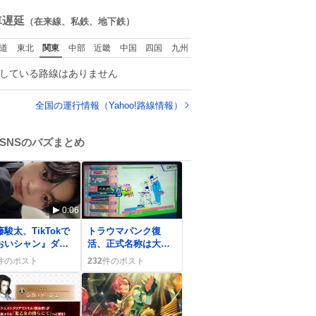
た。
ね
数
車遅延
（在来線、私鉄、地下鉄）
道
東北
関東
中部
近畿
中国
四国
九州
している路線はありません
全国の運行情報（Yahoo!路線情報）
SNSのバズまとめ
0:06
0
駿太、TikTokで
トラウマパンク復
おいシャン』ダン
活、正式名称は大釈
披露にファン歓喜
迦に統一―ファン歓
件のポスト
232
件のポスト
ありがとう駿太」
喜の声続出ポップン
ミュージック再収録
で