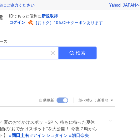
Yahoo! JAPAN
ヘ
金にご協力ください
IDでもっと便利に
新規取得
ログイン
［おトク］10％OFFクーポンあります
ース
検索
キ
ー
ワ
ー
ド
を
消
自動更新
並べ替え：
新着順
す
️ ／ 夏のおでかけスポットSP ＼ 待ちに待った夏休
関西の“おでかけスポット”を大公開！ 今夜７時から
スト】
#
岡田圭右
#
アインシュタイン
#
朝日奈央