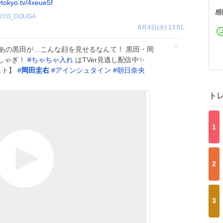
vtokyo.tv/4xeue5f
感
KYO_DOUGA
8月4日(火) 13:01
＼ あの黒田が…こんな顔を見せるなんて！ 黒田・岡
しゃぎ！
#
ちゃちゃ入れ
はTVer見逃し配信中✨
スト】
#
岡田圭右
#
アインシュタイン
#
朝日奈央
ト
1
2
3