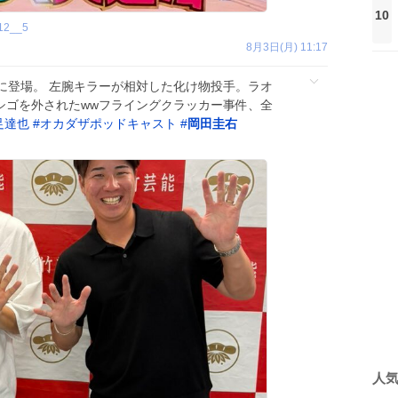
10
12__5
8月3日(月) 11:17
に登場。 左腕キラーが相対した化け物投手。ラオ
シゴを外されたwwフライングクラッカー事件、全
足達也
#
オカダザポッドキャスト
#
岡田圭右
人