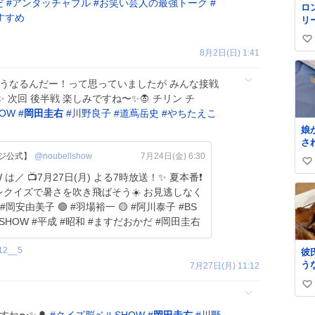
だ
#
アンタッチャブル
#
お笑い芸人の最強トーク
#
ロ
すすめ
リ
く
い
ル
8月2日(日) 1:41
✨
い
級
ね
て
どうなるんだー！って思っていましたが みんな接戦
数
格
次回 後半戦 楽しみですね〜✨🧛 チリン チ
OW
#
岡田圭右
#
川野良子
#
道蔦岳史
#
やちたえこ
娘
さ
な
フジ公式】
@noubellshow
7月24日(金) 6:30
い
は
 📺7月27日(月) よる7時放送！✨ 夏本番❗
れ
い
レクイズで暑さを吹き飛ばそう☀️ お見逃しなく
も
ね
し
数
救
SHOW #平成 #昭和 #ますだおかだ #岡田圭右
く
て
12__5
彼
た
う
7月27日(月) 11:12
し
た
小
い
味
味
て
い
娘