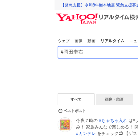
【緊急支援】令和8年熊本地震 緊急支援募
ウェブ
画像
動画
リアルタイム
ニュ
画像・動画
すべて
ベストポスト
今夜７時の
#
ちゃちゃ入れ
は‼
み！ 家族みんなで楽しめる！ 
#
カンテレ
をチェック📺️ 【ゲ