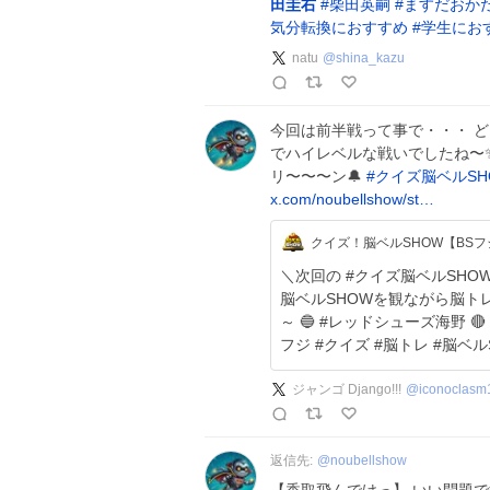
田圭右
#
柴田英嗣
#
ますだおか
気分転換におすすめ
#
学生にお
natu
@
shina_kazu
今回は前半戦って事で・・・ 
でハイレベルな戦いでしたね〜✨ 
リ〜〜〜ン🔔
#
クイズ脳ベルSH
x.com/noubellshow/st…
クイズ！脳ベルSHOW【BS
＼次回の #クイズ脳ベルSHOW は／
脳ベルSHOWを観ながら脳ト
～ 🔵 #レッドシューズ海野 🔴 #岡安由美子 🟢 #羽場裕一 🟡 #阿川泰子 #BS
フジ #クイズ #脳トレ #脳ベル
ジャンゴ Django!!!
@
iconoclasm
返信先:
@
noubellshow