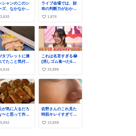
ンシャンのこのシ
ライブ会場では、財
ーズ、なかなか安
布の判断力がおかし
ならないのにセー
くなる。
3,820
1,876
い
価格になってる🖤
レザーなのが反則
い
にかわいい。持っ
ね
るだけでコーデが
数
上げされる。
がタブレットに潰
これは名言すぎる😂
れてたこと気付か
(消しゴム食べた6歳
かった。 旦那だけ
の弟を思い出しなが
4,016
25,999
い
娘の波長を感じ取
ら)
るから声出せずと
い
SOSが伝わったら
ね
い。 急いで旦那が
数
出して、泣きじゃ
る娘に自分も謝っ
抱きしめようとし
氏が気に入るだろ
佐野さんのこれ見た
ら、ビンタされて
な〜と思って作っ
時肌キレイすぎてび
まった。3回ほど。
ら想像の何倍も美
っくりしたし、やは
さい手だけど、地
5,092
15,959
い
しい美味しい言っ
りアイドルって体型･
に痛い。 その後、
くれて嬉しい
肌管理すごすぎる
い
は旦那に泣きつい