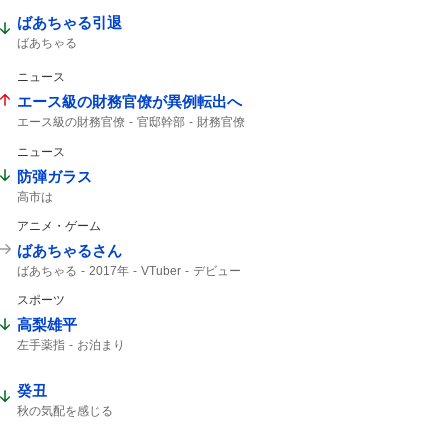
10月から
ばあちゃる引退
ばあちゃる
ニュース
エース級の財務官僚が異例転出へ
エース級の財務官僚
官邸幹部
財務官僚
ニュース
防弾ガラス
高市は
アニメ・ゲーム
ばあちゃるさん
ばあちゃる
2017年
VTuber
デビュー
スポーツ
高梨雄平
左手薬指
お泊まり
癸丑
秋の気配を感じる