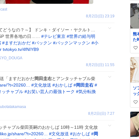
cast
8月2日(日) 23:19
てどうなの？～】 ドンキ・ダイソー・ヤクルト…
熊
P 世界各地の日……
#
テレビ東京
#
世界の給与明
た
右
#
ますだおかだ
#
パックン
#
パックンマックン
#
小
の
r
tvtokyo.tv/4fNIYB9
い
い
ぎ
い
KYO_DOUGA
x.
ね
8月2日(日) 11:55
tu
数
ne
放送「ますだおかだ
岡田圭右
とアンタッチャブル柴
we
#
share/?t=20260…
#
文化放送
#
おかしば
#
岡田圭右
#
ソ
タッチャブル
#
お笑い芸人の最強トーク
#
気分転換
ッ
い
kubotatakamasa
い
8月2日(日) 7:27
ね
数
ッチャブル柴田英嗣のおかしば 10時～11時 文化放
diko.jp/share/?t=20260…
#
文化放送
#
おかしば
#
岡