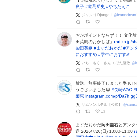
【香取飛んでけっ】 いい問題で
良子
#
道蔦岳史
#
やちたえこ
ジャンゴ Django!!!
@
iconoclasm
おかポイントならず！！ 文化
田英嗣のおかしば」
radiko.jp/
柴田英嗣
#
ますだおかだ
#
アン
におすすめ
#
学生におすすめ
いち・もく・さん くぼた隆政
@
放送、無事終了しました🌟 K
うございました😭
#
長崎WAO
#
梨恵
instagram.com/p/Da7hIg
サムソンホテル【公式】
@
samso
13
ますだおかだ
岡田圭右
とアンタ
送 2026/7/26(日) 10:00-11:00
r