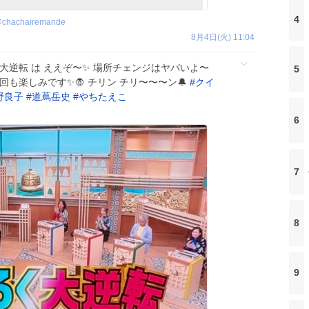
4
@
chachairemande
8月4日(火) 11:04
大逆転 は ええぞ〜✨ 場所チェンジはヤバいよ〜
5
も楽しみです✨🧛 チリン チリ〜〜〜ン🔔
#
クイ
野良子
#
道蔦岳史
#
やちたえこ
6
7
8
9