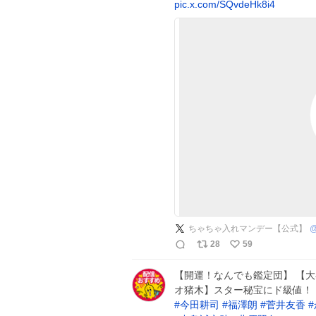
pic.x.com/SQvdeHk8i4
ちゃちゃ入れマンデー【公式】
28
59
【開運！なんでも鑑定団】 【
オ猪木】スター秘宝にド級値！
#
今田耕司
#
福澤朗
#
菅井友香
#