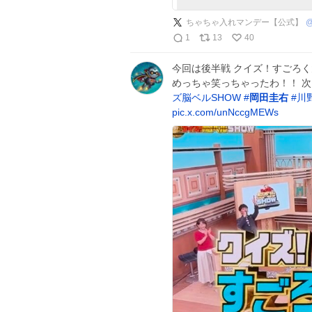
ちゃちゃ入れマンデー【公式】
1
13
40
今回は後半戦 クイズ！すごろく
めっちゃ笑っちゃったわ！！ 次回
ズ脳ベルSHOW
#
岡田圭右
#
川
pic.x.com/unNccgMEWs