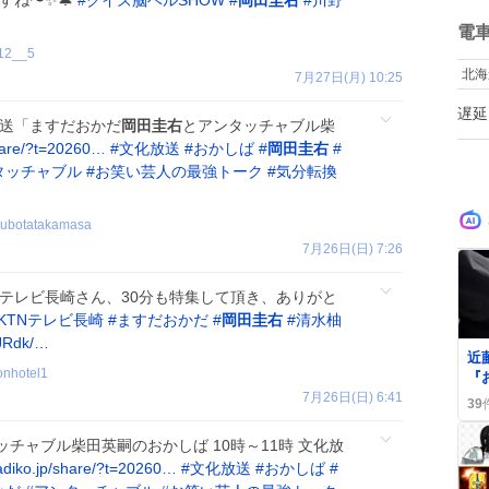
すね〜✨🔔
#
クイズ脳ベルSHOW
#
岡田圭右
#
川野
て
ね
数
電
12__5
北海
7月27日(月) 10:25
遅延
放送「ますだおかだ
岡田圭右
とアンタッチャブル柴
share/?t=20260…
#
文化放送
#
おかしば
#
岡田圭右
#
タッチャブル
#
お笑い芸人の最強トーク
#
気分転換
kubotatakamasa
7月26日(日) 7:26
TNテレビ長崎さん、30分も特集して頂き、ありがと
KTNテレビ長崎
#
ますだおかだ
#
岡田圭右
#
清水柚
gJRdk/…
近藤
nhotel1
『
ス
7月26日(日) 6:41
39
「
ッチャブル柴田英嗣のおかしば 10時～11時 文化放
adiko.jp/share/?t=20260…
#
文化放送
#
おかしば
#