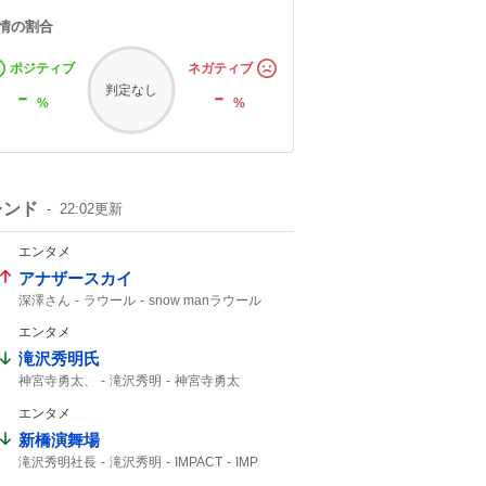
情の割合
ポジティブ
ネガティブ
-
-
判定なし
%
%
レンド
22:02
更新
エンタメ
アナザースカイ
深澤さん
ラウール
snow manラウール
ふかラウ
エンタメ
滝沢秀明氏
神宮寺勇太、
滝沢秀明
神宮寺勇太
Number_i
エンタメ
新橋演舞場
滝沢秀明社長
滝沢秀明
IMPACT
IMP
主演舞台
TOBE
IMP.
椿泰我
サンスポ