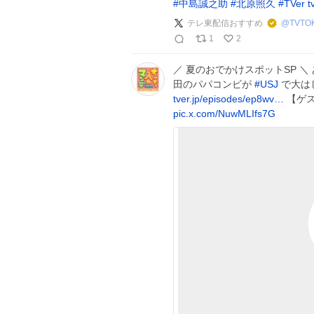
#
中島誠之助
#
北原照久
#
TVer
t
テレ東配信おすすめ
@
TVTO
1
2
／ 夏のおでかけスポットSP 
田のパパコンビが
#
USJ
で大は
tver.jp/episodes/ep8wv…
【ゲ
pic.x.com/NuwMLIfs7G