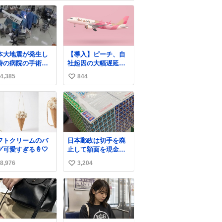
本大地震が発生し
【導入】ピーチ、自
時の病院の手術室
社起因の大幅遅延・
映像が公開されて
欠航に「補償」開始
4,385
844
い
たがとにかく怖す
へ
る
news.livedoor.com/
い
com/nhk_news/sta
article/detail… 同社
ね
…
に起因する理由によ
数
ws.web.nhk/news
って大幅遅延や欠航
b/na/na-… #熊本
が発生した場合、乗
大地震 #手術室
客が負担した宿泊費
フトクリームのバ
日本郵政は切手を廃
や交通費を、領収書
グ可愛すぎる🍦🤍
止して額面を現金で
の事後申請に基づ
払い戻せ2026 #日本
き、国内線は1人あた
8,976
3,204
い
郵政
り上限1万円、国際線
@JapanPostHD_PR
い
は上限2万円まで支払
う。
ね
数