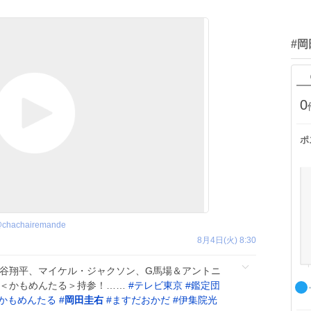
#
0
ポ
@
chachairemande
8月4日(火) 8:30
大谷翔平、マイケル・ジャクソン、G馬場＆アントニ
 ＜かもめんたる＞持参！……
#
テレビ東京
#
鑑定団
かもめんたる
#
岡田圭右
#
ますだおかだ
#
伊集院光