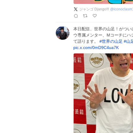
ジャンゴ Django!!!
@
iconoclasm
本日配信、世界の山足！がつい
ウ専属メンター、Mコーチにハ
て語ります。
#
世界の山足
#
山
pic.x.com/0mD9C4ua7K