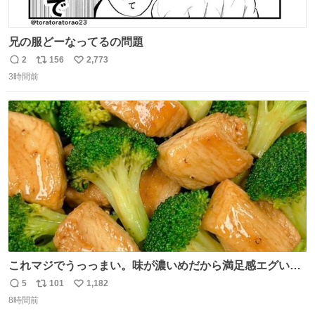
兄の服どーなってるの問題
2
156
2,773
返
リ
い
3時間前
信
ポ
い
数
ス
ね
ト
数
数
これマジでうっっまい。味が濃いめだから満足感エグいし
1週間で3キロ痩せた😭
5
101
1,182
返
リ
い
8時間前
信
ポ
い