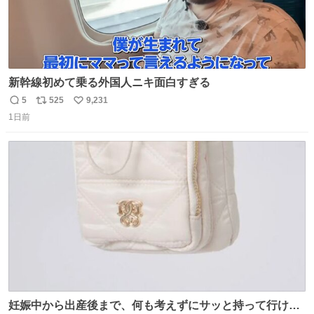
新幹線初めて乗る外国人ニキ面白すぎる
5
525
9,231
返
リ
い
1日前
信
ポ
い
数
ス
ね
ト
数
数
妊娠中から出産後まで、何も考えずにサッと持って行ける