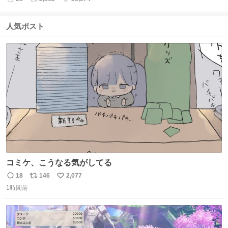
返
リ
い
信
ポ
い
数
ス
ね
人気ポスト
ト
数
数
コミケ、こうなる気がしてる
18
146
2,077
返
リ
い
1時間前
信
ポ
い
数
ス
ね
ト
数
数