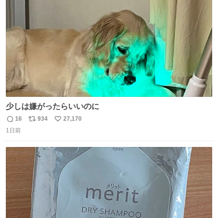
数
少しは嫌がったらいいのに
16
934
27,170
返
リ
い
1日前
信
ポ
い
数
ス
ね
ト
数
数