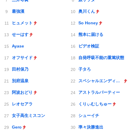
最強漢
奥川くん
ヒュメット
So Honey
せーはす
熊本に届ける
Ayase
ビデオ検証
オフサイド
自発呼吸不能の重篤状態
田村保乃
子タろ
別府温泉
スペシャルエンディング
阿波おどり
アストラルパーティー
レオセアラ
くりぃむしちゅー
女子高生ミスコン
シューイチ
Gero
準々決勝進出