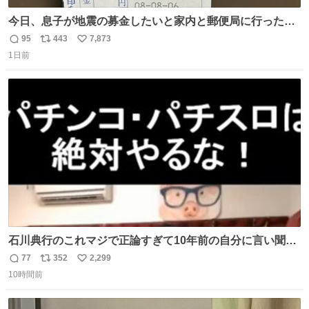
今日、息子が地震の募金したいと家内と郵便局に行ったみ
たいです。おもちゃとか買う選択肢もあったと思うけど、
95
443
7,873
返
リ
い
自分で貯めてた2万円を役に立てて欲しい、みんなも元気
1日前
信
ポ
い
になって欲しいと。家内も一緒に募金したので、自分も何
数
ス
ね
かできたらなぁと思いました。
ト
数
数
石川典行のこれマジで正論すぎて10年前の自分に言い聞か
せたい
77
352
2,299
返
リ
い
10時間前
信
ポ
い
数
ス
ね
ト
数