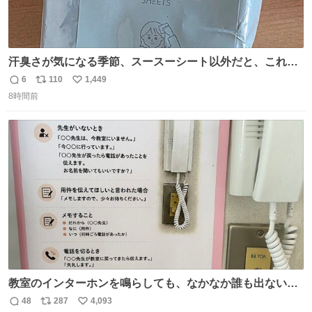
汗臭さが気になる季節、スースーシート以外だと、これが
とにかくスッキリする。2年くらい前に #生活は踊る で紹
6
110
1,449
返
リ
い
介したやつ。おじさんにもおばさんにもオススメだ。ドラ
8時間前
信
ポ
い
ストに売ってるぞ。ドライシャンプーって書いてあるけど
数
ス
ね
汗拭きシートみたいなもの。耳裏襟足首筋がんがん拭いて
ト
数
数
汗臭不安を解消。
教室のインターホンを鳴らしても、なかなか誰も出ないこ
とがあります…。 もしかすると「電話の出方」に困ってい
48
287
4,093
返
リ
い