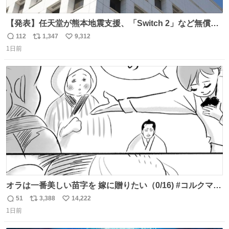
【発表】任天堂が熊本地震支援、「Switch 2」など無償修
理へ 保証切れでも対象 news.livedoor.com/article/detail…
112
1,347
9,312
返
リ
い
任天堂が令和8年熊本地震の被災者支援として、災害救助
1日前
信
ポ
い
法適用地域からの同社製品の修理について、27年2月1日ま
数
ス
ね
で無償で対応すると発表した。「Switch 2」や「Switch」
ト
数
数
「Joy-Con」などが対象。
オラは一番美しい苗字を 嫁に贈りたい（0/16) #コルクマン
ガ専科
51
3,388
14,222
返
リ
い
1日前
信
ポ
い
数
ス
ね