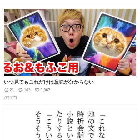
信
ポ
い
数
ス
ね
ト
数
数
いつ見てもこれだけは意味が分からない
21
103
3,367
返
リ
い
7時間前
信
ポ
い
数
ス
ね
ト
数
数