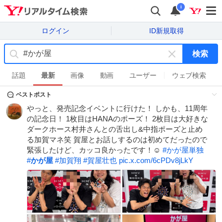
i
ログイン
ID新規取得
検索
キ
ー
話題
最新
画像
動画
ユーザー
ウェブ検索
ワ
ベストポスト
ー
ド
やっと、発売記念イベントに行けた！ しかも、11周年
を
の記念日！ 1枚目はHANAのポーズ！ 2枚目は大好きな
消
ダークホース村井さんとの舌出し&中指ポーズと止め
す
る加賀マネ笑 賀屋とお話しするのは初めてだったので
緊張したけど、カッコ良かったです！☺️
#
かが屋単独
#
かが屋
#
加賀翔
#
賀屋壮也
pic.x.com/6cPDv8jLkY