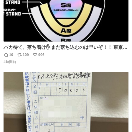
バカ待て、落ち着け✋ まだ落ち込むのは早いぞ！！ 東京ド
ームの最大キャパ5.5万人に対して席数の配分はだいたい S
10
109
906
返
リ
い
席（アリーナ）：約1.4万人 A席（1階スタンド）：約2.5万
4時間前
信
ポ
い
人 B席（2階スタンド）：約1.5万人 一番席数が多いA席は
数
ス
ね
一次だけで全枠出し切るわけないし、二次からは全体の3
ト
数
数
割を占める