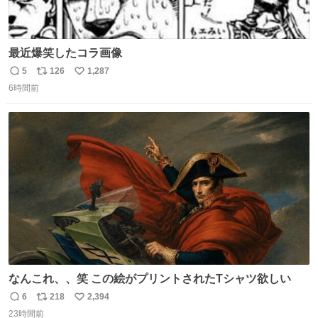
最近爆笑したコラ画像
5
126
1,287
返
リ
い
6時間前
信
ポ
い
数
ス
ね
ト
数
数
なんこれ、、笑 この絵がプリントされたTシャツ欲しい
6
218
2,394
返
リ
い
23時間前