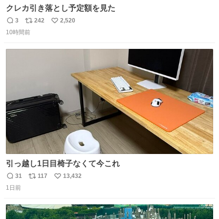
クレカ引き落とし予定額を見た
3
242
2,520
返
リ
い
10時間前
信
ポ
い
数
ス
ね
ト
数
数
引っ越し1日目椅子なくて今これ
31
117
13,432
返
リ
い
1日前
信
ポ
い
数
ス
ね
ト
数