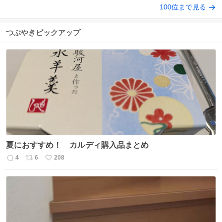
100位まで見る
つぶやきピックアップ
夏におすすめ！ カルディ購入品まとめ
4
6
208
返
リ
い
信
ポ
い
数
ス
ね
ト
数
数