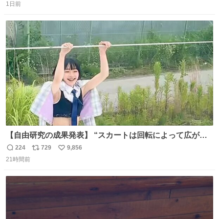
るのかもしれません。 そこで「何を話せばいいか」が見え
1日前
信
ポ
い
る手引きを用意して、安心して電話に出られるようにしま
数
ス
ね
す。 インターホンの応対も大切なコミュニケーションの学
ト
数
数
びです。
【自由研究の成果発表】 “スカートは回転によって広がる
が、岡澤恋によって270°までなら広がらずに回転が可能な
224
729
9,856
返
リ
い
ことが証明された！”
21時間前
信
ポ
い
数
ス
ね
ト
数
数