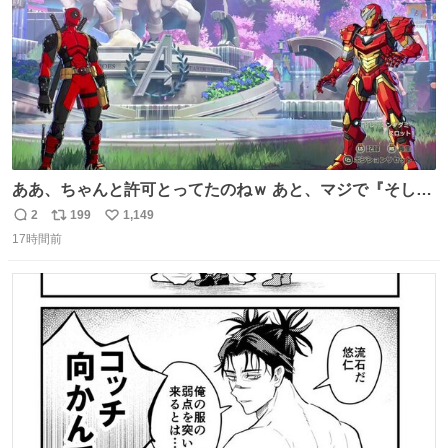
ああ、ちゃんと許可とってたのねｗ あと、マジで『そして
時は動き出す』って言ってて草オブ草
2
199
1,149
返
リ
い
17時間前
信
ポ
い
数
ス
ね
ト
数
数