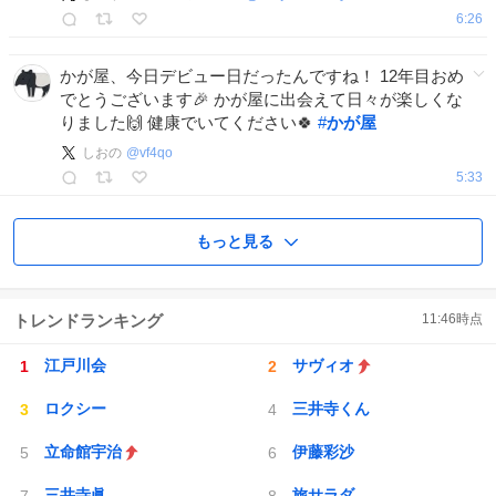
6:26
かが屋、今日デビュー日だったんですね！ 12年目おめ
でとうございます🎉 かが屋に出会えて日々が楽しくな
りました🙌 健康でいてください🍀
#
かが屋
しおの
@
vf4qo
5:33
もっと見る
トレンドランキング
11:46
時点
江戸川会
サヴィオ
ロクシー
三井寺くん
立命館宇治
伊藤彩沙
三井寺眞
旅サラダ