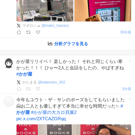
マボロシ🧢
@
mabo_hanaco
39分前
分析グラフを見る
かが屋リリイベ！ 楽しかった！ それと同じくらい寒
かった！！！ ひゃ〜2人と会話をしたの、やばすぎね
#
かが屋
かたまる
@
katamaru_002
3分前
今年もユウト・ザ・サンのポーズをしてもらいました
🤗お二人とも優しすぎて本当に幸せな時間だった✨
#
かが屋
#
かが屋の大カロ貝展2
pic.x.com/2XTCAZGRqq