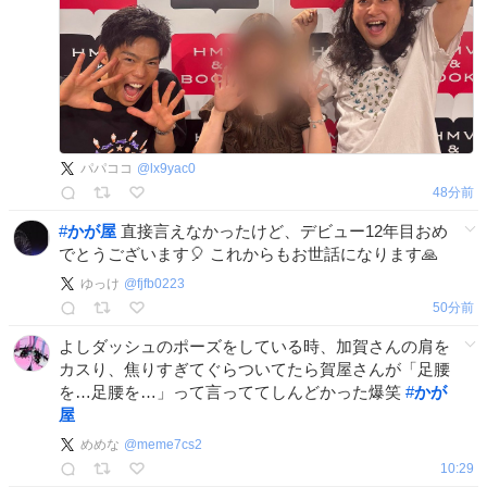
パパココ
@
lx9yac0
49分前
#
かが屋
直接言えなかったけど、デビュー12年目おめ
でとうございます🎈 これからもお世話になります🙏
ゆっけ
@
fjfb0223
50分前
よしダッシュのポーズをしている時、加賀さんの肩を
カスり、焦りすぎてぐらついてたら賀屋さんが「足腰
を…足腰を…」って言っててしんどかった爆笑
#
かが
屋
めめな
@
meme7cs2
10:29