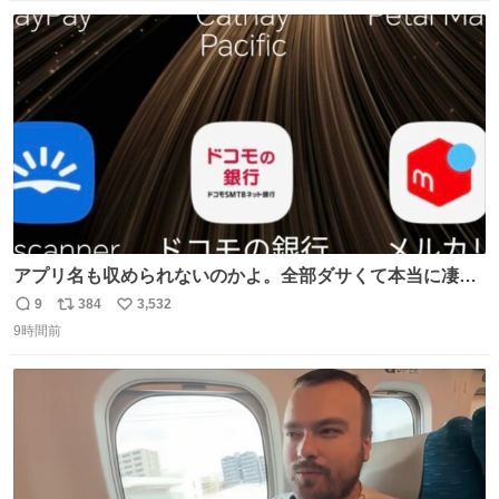
数
ス
ね
ト
数
数
アプリ名も収められないのかよ。全部ダサくて本当に凄
い。 https://t.co/LemyLGyVkR
9
384
3,532
返
リ
い
9時間前
信
ポ
い
数
ス
ね
ト
数
数