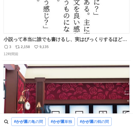
小説って本当に誰でも書けるし、実はびっくりするほど自
由だし、みんなもっと好きに文字で遊べばいいんじゃない
3
2,158
9,135
返
リ
い
かなって思うよ〜
12時間前
信
ポ
い
数
ス
ね
ト
数
数
#かが屋
の亀の間
#かが屋
単独
#かが屋
の鶴の間