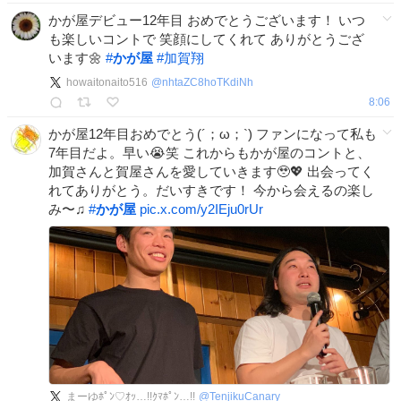
かが屋デビュー12年目 おめでとうございます！ いつ
も楽しいコントで 笑顔にしてくれて ありがとうござ
います🌼
#
かが屋
#
加賀翔
howaitonaito516
@
nhtaZC8hoTKdiNh
8:06
かが屋12年目おめでとう(´；ω；`) ファンになって私も
7年目だよ。早い😭笑 これからもかが屋のコントと、
加賀さんと賀屋さんを愛していきます🥹💖 出会ってく
れてありがとう。だいすきです！ 今から会えるの楽し
み〜♫
#
かが屋
pic.x.com/y2IEju0rUr
まーゆﾎﾟﾝ♡ｵｯ…!!ｸﾏﾎﾟﾝ…!!
@
TenjikuCanary