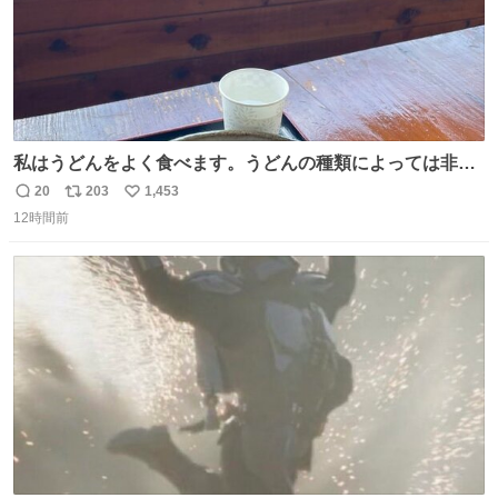
私はうどんをよく食べます。うどんの種類によっては非常
食にもなります。生うどんは消費期限が短く、冷凍うどん
20
203
1,453
返
リ
い
は長持ちする代わりに停電に弱いので、乾麺タイプのうど
12時間前
信
ポ
い
んなら水分が少なく長期保存するのにおすすめです。アル
数
ス
ね
ファ化米や缶詰など、色々な非常食がありますが、うどん
ト
数
数
もいかがでしょうか？