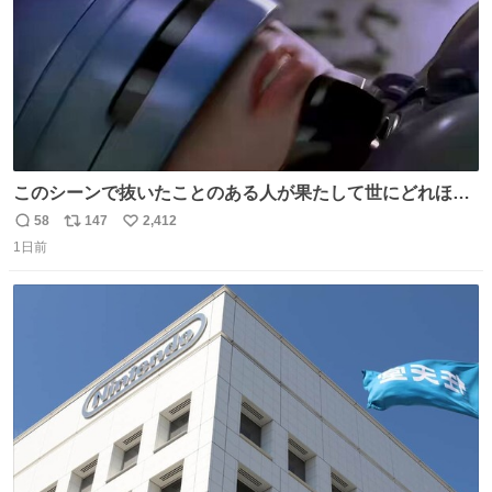
このシーンで抜いたことのある人が果たして世にどれほど
いることか このアカウントに辿り着いた皆さんとは、ロボ
58
147
2,412
返
リ
い
コップ2についてこれからもぜひ語り合っていきたい
1日前
信
ポ
い
数
ス
ね
ト
数
数