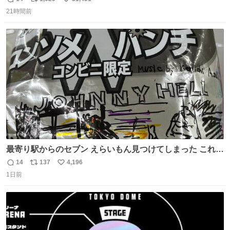
返
リ
い
21時間前
信
ポ
い
数
ス
ね
ト
数
数
最寄り駅からのセブン えらいもん見つけてしまった これ売
ってくれへんかな… #浅井健一 #ポテチ #ロックの名盤
14
137
4,196
返
リ
い
1日前
信
ポ
い
数
ス
ね
ト
数
数