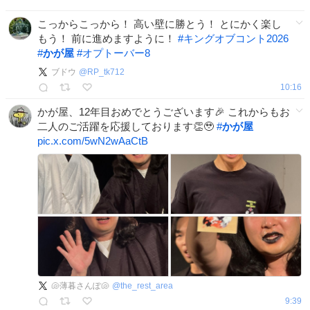
こっからこっから！ 高い壁に勝とう！ とにかく楽し
もう！ 前に進めますように！
#
キングオブコント2026
#
かが屋
#
オプトーバー8
ブドウ
@
RP_tk712
10:16
かが屋、12年目おめでとうございます🎉 これからもお
二人のご活躍を応援しております👏🥹
#
かが屋
pic.x.com/5wN2wAaCtB
🐚薄暮さんぽ🐚
@
the_rest_area
9:39