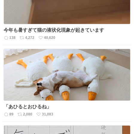
今年も暑すぎて猫の液状化現象が起きています
138
4,272
40,620
返
リ
い
信
ポ
い
数
ス
ね
ト
数
数
「あひるとおひるね」
89
2,080
31,083
返
リ
い
信
ポ
い
数
ス
ね