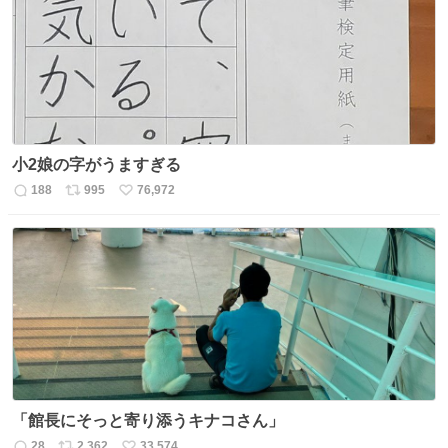
ト
数
数
小2娘の字がうますぎる
188
995
76,972
返
リ
い
信
ポ
い
数
ス
ね
ト
数
数
「館長にそっと寄り添うキナコさん」
28
2,362
33,574