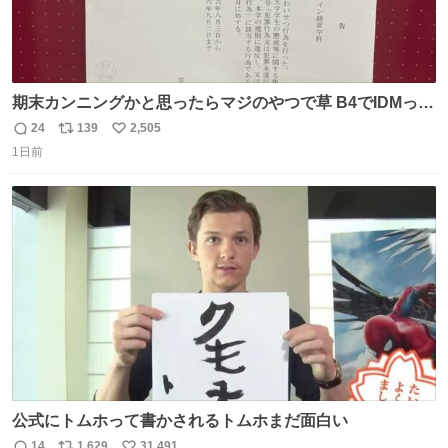
期末カンニングかと思ったらマジのやつで草 B4でIDMって
ことはおそらく就職だし、内定取り消し？ それと夏休み期
24
139
2,505
返
リ
い
間の停学って無意味じゃね？
1日前
信
ポ
い
数
ス
ね
ト
数
数
公式にトムホって書かされるトムホまだ面白い
14
1,629
31,491