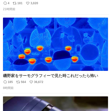
ようなショルダーバッグが欲しいな〜と思っていたのだけ
4
181
3,020
返
リ
い
ど snidelでめちゃくちゃピッタリなものを見つけたので買
21時間前
信
ポ
い
った！✨ スマホと小物とペットボトルが入るの最高すぎる
数
ス
ね
🥹 しかもスマホ入れ独立してるしファスナーない！地味に
ト
数
数
嬉しいやつ！！！
磯野家をサーモグラフィーで見た時これだったら怖い
185
564
36,672
返
リ
い
8時間前
信
ポ
い
数
ス
ね
ト
数
数