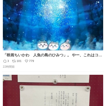
ト
数
数
「映画ちいかわ 人魚の島のひみつ」。 やー、これはコワ
イ、コワイ、映画でした。 可愛い夏休みのアニメで、「七
3
101
779
返
リ
い
人の侍」なのかと観ていたら… 相容れぬ者同士の対立と相
22時間前
信
ポ
い
克。 傍観者の罪… 罪から逃れることのできない恐怖… 復
数
ス
ね
讐の妄執… 娯楽映画、ファミリー映画と思ったら、大やけ
ト
数
数
どします。