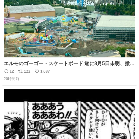
数
エルモのゴーゴー・スケートボード 遂に8月5日未明、撤
去… ←4日朝 5日朝→ #USJファン #ワンダーランド
12
122
1,687
返
リ
い
20時間前
信
ポ
い
数
ス
ね
ト
数
数