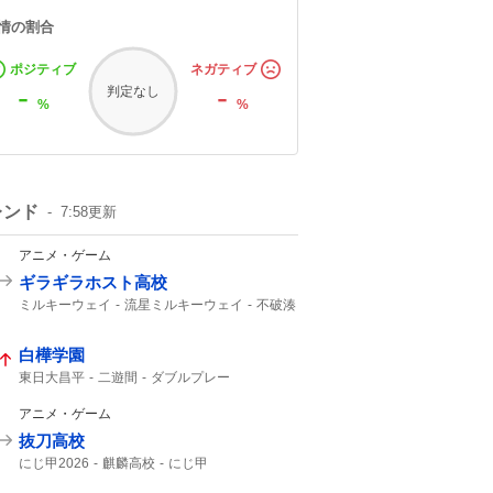
情の割合
ポジティブ
ネガティブ
-
-
判定なし
%
%
レンド
7:58
更新
アニメ・ゲーム
ギラギラホスト高校
ミルキーウェイ
流星ミルキーウェイ
不破湊
白樺学園
東日大昌平
二遊間
ダブルプレー
アニメ・ゲーム
抜刀高校
にじ甲2026
麒麟高校
にじ甲