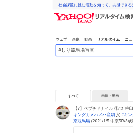
社会課題に挑む活動を知って、共感できる
ウェブ
画像
動画
リアルタイム
ニュ
画像・動画
すべて
【7】ペプチドナイル ①/２ 杵
キングカメハメハ産駒
父
#
キン
京競馬場
(2021/1/5 中京5R/3