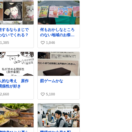
売するならまじで
何もおかしなところ
わないでくれる？
のない地域のお祭り
の屋台。あとなんか
1,385
1,046
い
割と聞き馴染みのあ
るBGMが流れてます
い
#関広見まつり #関広
ね
見まつり2026
数
人的な考え 原作
罰ゲームかな
関係性が好き
2,660
5,100
い
い
ね
数