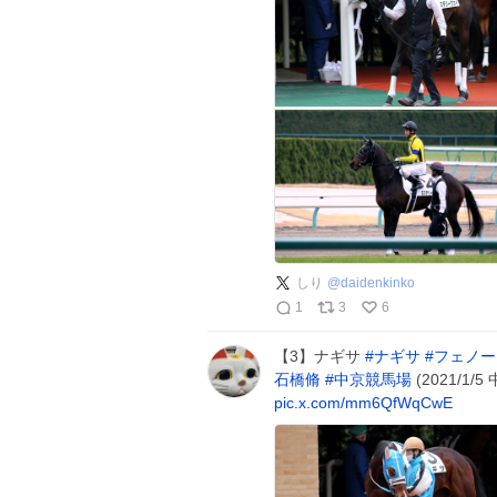
しり
@
daidenkinko
1
3
6
【3】ナギサ
#
ナギサ
#
フェノー
石橋脩
#
中京競馬場
(2021/1/
pic.x.com/mm6QfWqCwE