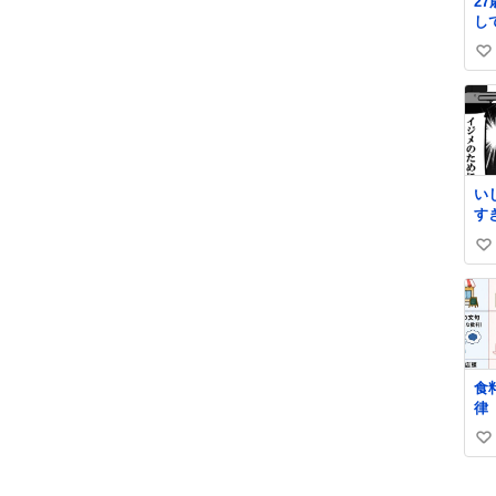
2
し
か
い
チ
き
い
o̴̶̷̥
ね
数
い
す
い
い
ね
数
食
律
比
い
し
と
い
ね