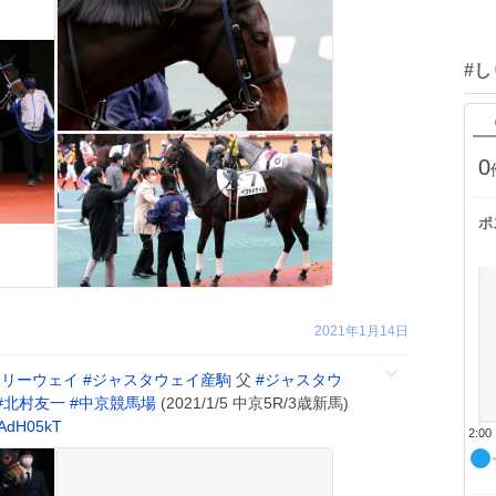
#
0
ポ
2021年1月14日
テリーウェイ
#
ジャスタウェイ産駒
父
#
ジャスタウ
#
北村友一
#
中京競馬場
(2021/1/5 中京5R/3歳新馬)
2AdH05kT
2:00