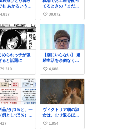
7歳独身ひとり暮ら
職場でお土産を配っ
でも あかるいうち
てるときの「まだ気
ら呑みながらキッ
づいてませんよ」的
4,837
39,072
い
ンでひとり焼肉で
な演技が毎回シンド
てしあわせだもん՞
い。
い
 ̫ o̴̶̷̥ ՞
ね
数
じめられっ子が強
【別にいらない】 避
ぎると話題に
難生活を余儀なくさ
れている子どもたち
79,310
4,688
い
のためにヒカキンボ
ックス1000個を寄付
い
させていただきまし
ね
た
数
料品だけ1％と、一
ヴィクトリア朝の淑
（例として5％）の
女は、むせ返るほど
較表を作ってみま
大量の香水を身につ
427
1,854
い
た。 参考になるか
けるものではないと
思います。
されていた。それで
い
も香水は、髪や肌の
ね