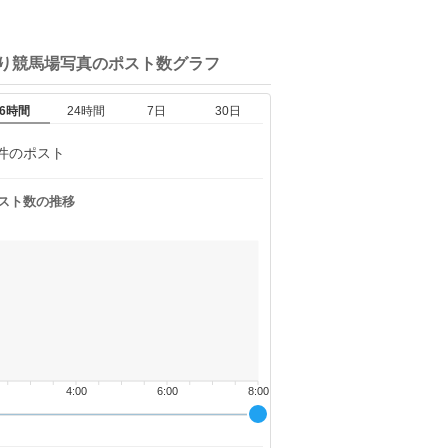
しり競馬場写真の
ポスト数グラフ
6時間
24時間
7日
30日
件のポスト
スト数の推移
4:00
6:00
8:00