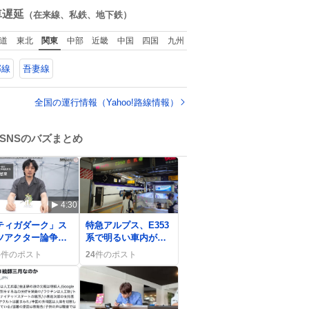
手入れと同じくら
数
車遅延
（在来線、私鉄、地下鉄）
い、ヴィクトリア朝
の女性達の美容習慣
道
東北
関東
中部
近畿
中国
四国
九州
に欠かせないものだ
った。 当時の香水
郡線
吾妻線
は、現在私たちが知
る香水よりも単純な
組成で、その大部分
全国の運行情報（Yahoo!路線情報）
は薔薇、菫、ベルガ
モット、
SNSのバズまとめ
4:30
0
ティガダーク」ス
特急アルプス、E353
ツアクター論争、
系で明るい車内が話
谷川氏と権藤氏の
題に 乗客は「快
5
件のポスト
24
件のポスト
相にファンの間で
適」や「灯りがすご
論が広がる
い」と歓喜