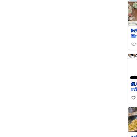
転
買
い
い
ね
数
個
の
い
い
ね
数