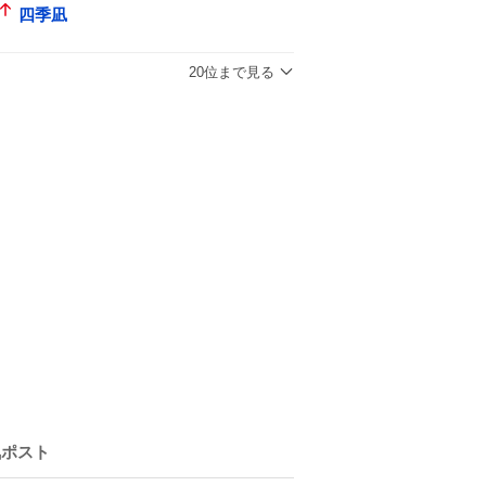
四季凪
20位まで見る
気ポスト