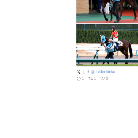
しり
@
daidenkinko
1
1
3