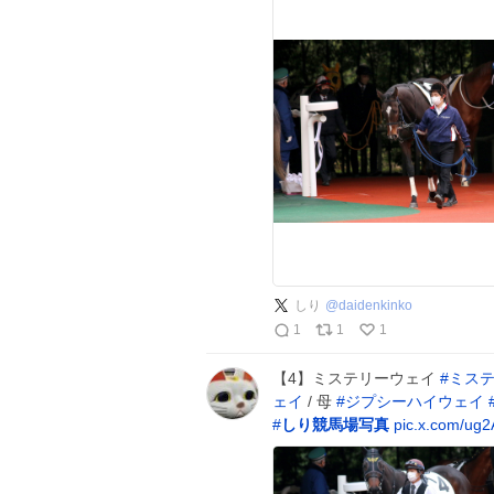
しり
@
daidenkinko
1
1
1
【4】ミステリーウェイ
#
ミス
ェイ
/ 母
#
ジプシーハイウェイ
#
しり競馬場写真
pic.x.com/ug