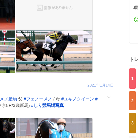
感
ト
1
2021年1月14日
メノ産駒
父
#
フェノーメノ
/ 母
#
ユキノクイーン
#
2
5 中京5R/3歳新馬)
#
しり競馬場写真
3