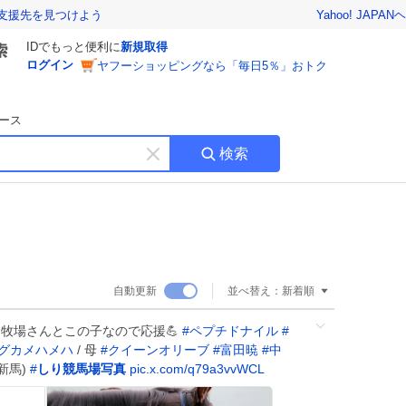
Yahoo! JAPAN
ヘ
支援先を見つけよう
IDでもっと便利に
新規取得
ログイン
ヤフーショッピングなら「毎日5％」おトク
ース
検索
キ
ー
ワ
ー
ド
を
消
自動更新
並べ替え：
新着順
す
臼牧場さんとこの子なので応援💪
#
ペプチドナイル
#
グカメハメハ
/ 母
#
クイーンオリーブ
#
富田暁
#
中
歳新馬)
#
しり競馬場写真
pic.x.com/q79a3vvWCL