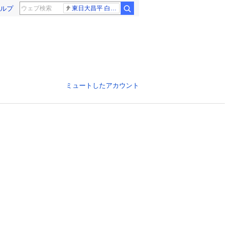
ルプ
東日大昌平 白樺学園
ミュートしたアカウント