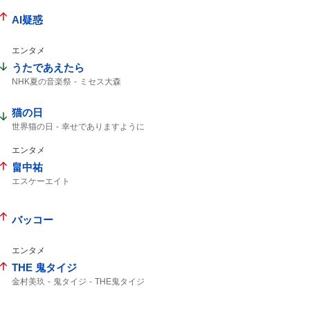
AI疑惑
エンタメ
うたであえたら
NHK夏の音楽祭
ミセス大森
猫の日
世界猫の日
幸せでありますように
エンタメ
畠中祐
エスケーエイト
ライブありがとうございました
バッコー
エンタメ
THE 鬼タイジ
金村美玖
鬼タイジ
THE鬼タイジ