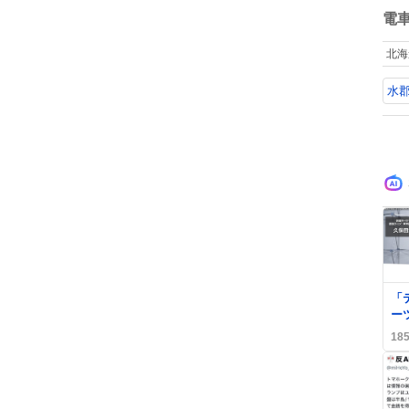
数
電
北海
水
「
ー
長
18
真
議