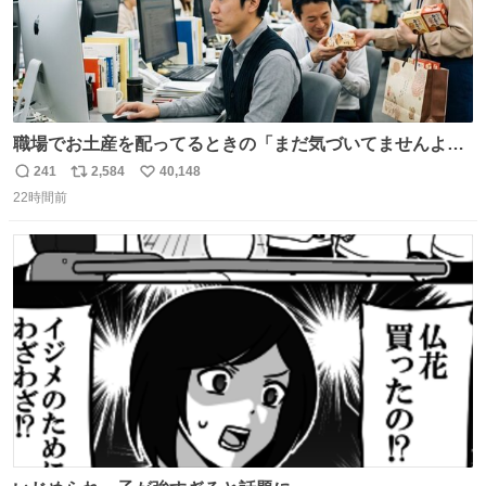
職場でお土産を配ってるときの「まだ気づいてませんよ」
的な演技が毎回シンドい。
241
2,584
40,148
返
リ
い
22時間前
信
ポ
い
数
ス
ね
ト
数
数