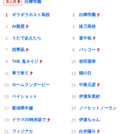
白樺学園
ギラギラホスト高校
白樺学園
AI疑惑
抜刀高校
うたであえたら
畠中祐
四季凪
バッコー
THE 鬼タイジ
岩田望来
車で来て
猫の日
ホームランダービー
中島元彦
ペイショット
伊達朱里紗
新潟県中越
ノーヒットノーラン
ドラマ25時赤坂で
伊達ちゃん
フィジアカ
白井陽斗