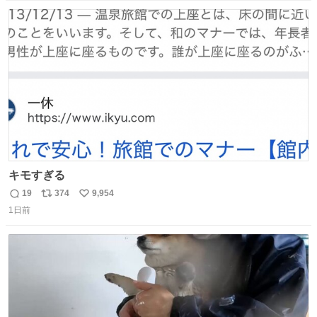
数
ス
ね
ト
数
数
キモすぎる
19
374
9,954
返
リ
い
1日前
信
ポ
い
数
ス
ね
ト
数
数