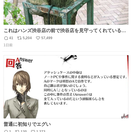
これはハンズ渋谷店の前で渋谷店を見守ってくれている
「くつろ木」。
41
5,204
57,499
返
リ
い
1日前
信
ポ
い
数
ス
ね
ト
数
数
普通に初知りでエグい
1
120
1,273