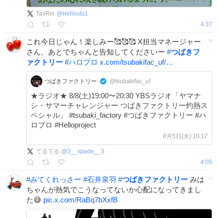
TavRin
@
Hellouta1
4:37
これ今日じゃん！楽しみー🥰🥰🥰 X担当マネージャー
さん、あとでちゃんと告知してくださいー
#
つばきフ
ァクトリー
#
ハロプロ
x.com/tsubakifac_uf/…
つばきファクトリー
@tsubakifac_uf
★ラジオ★ 8/8(土)19:00〜20:30 YBSラジオ「ヤマナ
シ・サマーチャレンジャー つばきファクトリー灼熱ス
ペシャル」 #tsubaki_factory #つばきファクトリー #ハ
ロプロ #Helloproject
8月5日(水) 10:17
てるてる
@
3__spade__3
4:05
#
みてくれっさー
#
石井泉羽
#
つばきファクトリー
みは
ちゃんが熱気でこうなってないか心配になってきまし
た😅
pic.x.com/RaBq7bXxfB