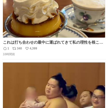
これは打ち合わせの最中に運ばれてきて私の理性を根こそ
ぎ奪い去ったプリンの写真です。
1
340
4,399
返
リ
い
16時間前
信
ポ
い
数
ス
ね
ト
数
数