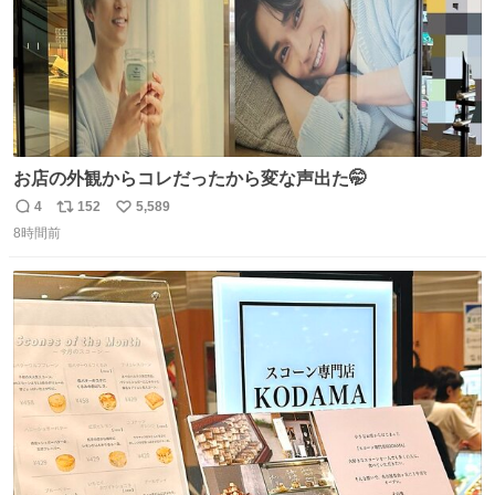
お店の外観からコレだったから変な声出た🤭
4
152
5,589
返
リ
い
8時間前
信
ポ
い
数
ス
ね
ト
数
数