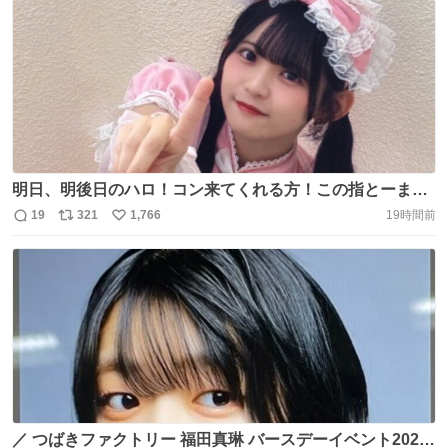
ろしくお願い致します✨️ 本日2公演目は当日券もございま
数
ス
ね
す🎫 #ハロコン #ハロプロ #つばきファクトリー
ト
数
数
https://t.co/pNWTN2KGcW
明日、明後日のハロ！コン来てくれる方！この指とーま
れ！ #ロージークロニクル #相馬優芽 #つばきファクトリー
19
321
1,766
19時間前
返
リ
い
#石井泉羽 #ハロプロ https://t.co/ka5P5GFmmu
信
ポ
い
数
ス
ね
ト
数
数
／ つばきファクトリー 福田真琳 バースデーイベント2026