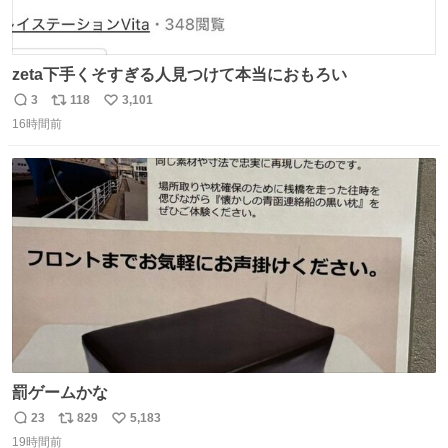
zeta下手くそすぎる人見つけて本当におもろい
3
118
3,101
返
リ
い
16時間前
信
ポ
い
数
ス
ね
ト
数
数
罰ゲームかな
23
829
5,183
返
リ
い
19時間前