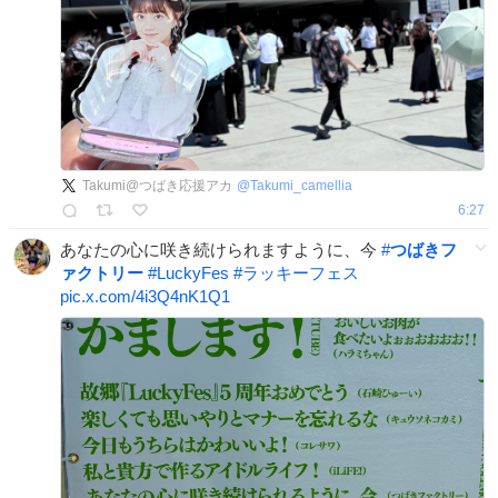
Takumi@つばき応援アカ
@
Takumi_camellia
6:27
あなたの心に咲き続けられますように、今
#
つばきフ
ァクトリー
#
LuckyFes
#
ラッキーフェス
pic.x.com/4i3Q4nK1Q1