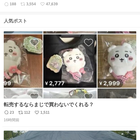
188
3,554
47,639
返
リ
い
信
ポ
い
数
ス
ね
人気ポスト
ト
数
数
転売するならまじで買わないでくれる？
23
112
1,511
返
リ
い
16時間前
信
ポ
い
数
ス
ね
ト
数