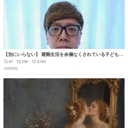
【別にいらない】 避難生活を余儀なくされている子どもた
ちのためにヒカキンボックス1000個を寄付させていただき
67
190
4,764
返
リ
い
ました
16時間前
信
ポ
い
数
ス
ね
ト
数
数