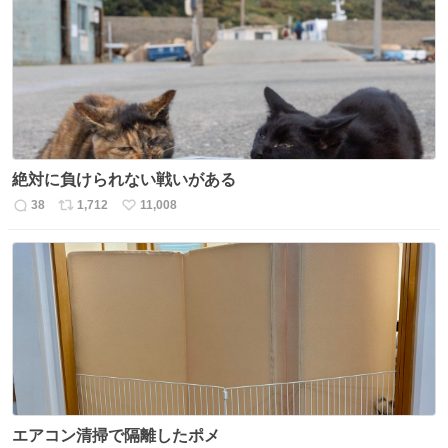
数
ス
ね
ト
数
数
絶対に負けられない戦いがある
38
1,712
11,008
返
リ
い
信
ポ
い
数
ス
ね
ト
数
数
エアコン清掃で隔離したポメ