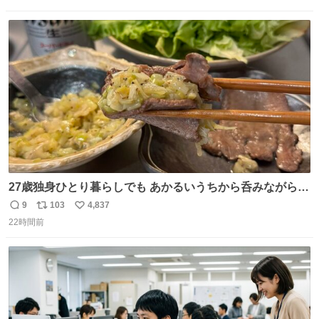
信
ポ
い
数
ス
ね
ト
数
数
27歳独身ひとり暮らしでも あかるいうちから呑みながらキ
ッチンでひとり焼肉できてしあわせだもん՞ o̴̶̷̥ ̫ o̴̶̷̥ ՞
9
103
4,837
返
リ
い
22時間前
信
ポ
い
数
ス
ね
ト
数
数