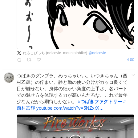
ねるこびっち (nelcovic_mountainbike)
@
nelcovic
4:00
つばきのダンプラ、めっちゃいい。いつきちゃん（西
村乙輝）の佇まい、静と動の使い分けがカッコ良くて
目が離せない。身体の細かい角度の上手さ、各パート
での魅せ方を体現する力が高いんだろな。これで最年
少なんだから期待しかない。
#
つばきファクトリー
#
西村乙輝
youtube.com/watch?v=5NZxrX…