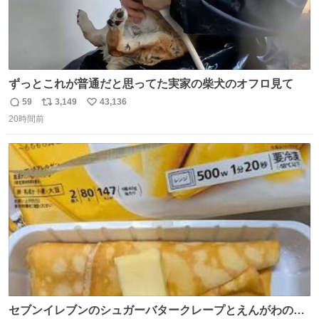
ずっとこれが普通だと思ってた実家の柴犬のオフロ見て
59
3,149
43,136
返
リ
い
20時間前
信
ポ
い
数
ス
ね
ト
数
数
セブンイレブンのシュガーバタークレープとえんがわの寿