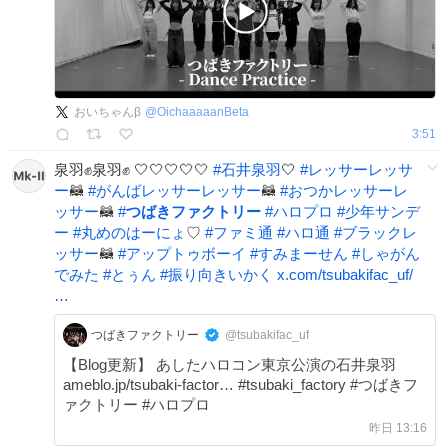
おいちゃんβ
@
OichaaaaanBeta
3:51
泉羽✊泉羽✊ 🤍🤍🤍🤍🤍
#
石井泉羽
🤍
#
レッサーレッサ
ー
🦝
#
がんばレッサーレッサー
🦝
#
おつかレッサーレ
ッサー
🦝
#
つばきファクトリー
#
ハロプロ
#
少年サンデ
ー
#
丸めのはーにょ
♡
#
ファミ通
#
ハロ通
#
ブラックレ
ッサー
🦝
#
アップトゥボーイ
#
すみまーせん
#
しゃがん
でみた
#
とぅん
#
振り向きいかく
x.com/tsubakifac_uf/
…
つばきファクトリー
@tsubakifac_uf
【Blog更新】 あしたハロコン東京公演の石井泉羽
ameblo.jp/tsubaki-factor… #tsubaki_factory #つばきフ
ァクトリー #ハロプロ
昨日 13:16