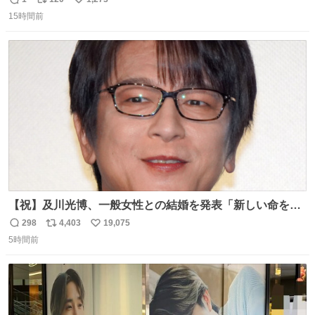
返
リ
い
15時間前
信
ポ
い
数
ス
ね
ト
数
数
【祝】及川光博、一般女性との結婚を発表「新しい命を授
かっております」 news.livedoor.com/lite/article_d…
298
4,403
19,075
返
リ
い
「私、及川光博はこの度、交際しておりました方と入籍い
5時間前
信
ポ
い
たしました。また、新しい命を授かっております」「今後
数
ス
ね
も変わらず俳優として、ミッチーとして、努力し精進して
ト
数
数
参ります」とつづった。