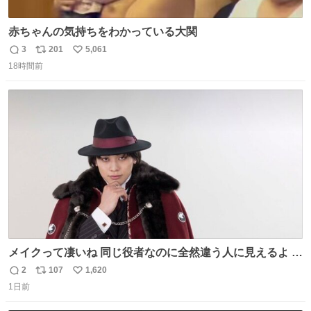
赤ちゃんの気持ちをわかっている大関
3
201
5,061
返
リ
い
18時間前
信
ポ
い
数
ス
ね
ト
数
数
メイクって凄いね 同じ役者なのに全然違う人に見えるよ #
仮面ライダーマイス #ブルーロック
2
107
1,620
返
リ
い
1日前
信
ポ
い
数
ス
ね