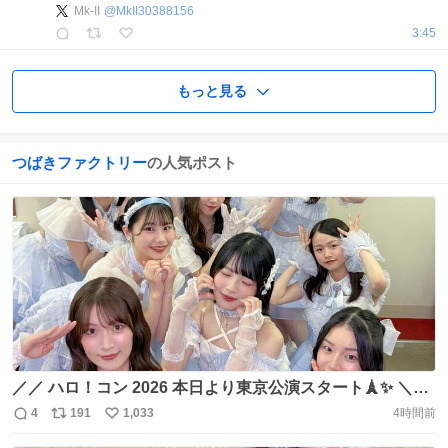
Mk-II
@
MkII30388156
3:45
もっと見る
つばきファクトリー
の人気ポスト
／／ ハロ！コン 2026 本日より東京公演スタート🗼✨️ ＼＼
本日から東京公演スタートです！ ホール公演が終了し、本
4
191
1,033
4時間前
返
リ
い
日よりアリーナ公演スタートです👒🍉 ご来場される皆様よ
信
ポ
い