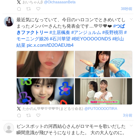
おいちゃんβ
@
OichaaaaanBeta
52秒前
最近気になっていて、今日のハロコンでときめいてし
まったメンバーさんたち発表会です…💚💛🧡❤️
#
つば
きファクトリー
#
土居楓奏
#
アンジュルム
#
長野桃羽
#
モーニング娘26
#
石川華望
#
BEYOOOOONDS
#
杉山
結菜
pic.x.com/tD2OAEUtb4
たかのん💚💙💛💜💙💚(まどるり命名)
@
PUTOOOOOTIRA
4分前
ピンスポットの河西結心さんがロマモーを歌いだした
瞬間意識が飛びそうになりました。 大の大人なのに。