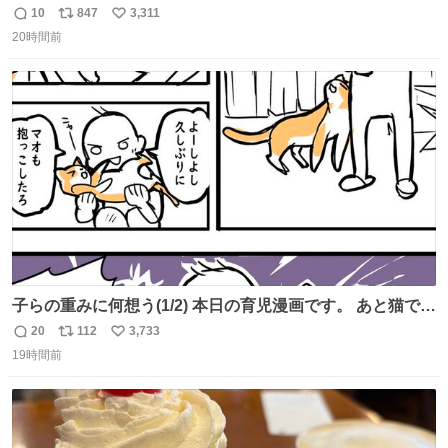
司を探している人へ！ シュガーバタークレープは目黒、品
10
847
3,311
返
リ
い
川、蒲田、渋谷、川崎、横浜、鶴見、九州の一部エリア限
20時間前
信
ポ
い
定商品で8月5日に発注が終了したため店舗に置いてあると
数
ス
ね
ころ少ないですが見つけたら即買いです🤩❣️
ト
数
数
子らの重みに何想う(1/2) 本日の育児漫画です。 あと猫で
す。
20
112
3,733
返
リ
い
19時間前
信
ポ
い
数
ス
ね
ト
数
数