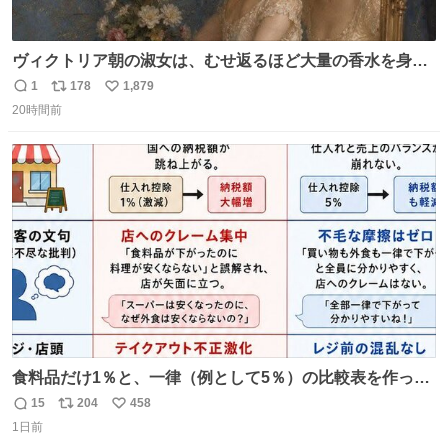
ヴィクトリア朝の淑女は、むせ返るほど大量の香水を身に
つけるものではないとされていた。それでも香水は、髪や
1
178
1,879
返
リ
い
肌の手入れと同じくらい、ヴィクトリア朝の女性達の美容
20時間前
信
ポ
い
習慣に欠かせないものだった。 当時の香水は、現在私たち
数
ス
ね
が知る香水よりも単純な組成で、その大部分は薔薇、菫、
ト
数
数
ベルガモット、
食料品だけ1％と、一律（例として5％）の比較表を作って
みました。 参考になるかと思います。
15
204
458
返
リ
い
1日前
信
ポ
い