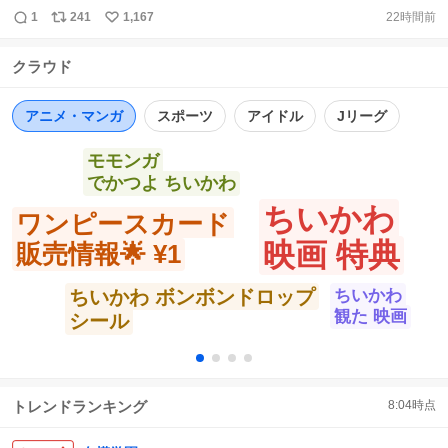
開催決定🎂💙 ＼ #福田真琳 のバースデーイベントの開催が
1
241
1,167
22時間前
返
リ
い
決定しました✨️ 📍荒川区民会館 大ホール 🗓2026年10月5日
信
ポ
い
（月） ⏰①16:50～ ②19:20～ 🎫公演詳細、申し込み詳細
クラウド
数
ス
ね
はこちら⬇️ https://t.co/yMmbJ86u7p #ハロプロ
ト
数
数
https://t.co/ddGeLOf0Ja
アニメ・マンガ
スポーツ
アイドル
Jリーグ
モモンガ
でかつよ ちいかわ
ちいかわ
ワンピースカード
映画 特典
販売情報🌟 ¥1
ちいかわ ボンボンドロップ
ちいかわ
観た 映画
シール
トレンドランキング
8:04
時点