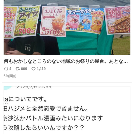
数
何もおかしなところのない地域のお祭りの屋台。あとなん
か割と聞き馴染みのあるBGMが流れてます #関広見まつり
4
609
1,119
返
リ
い
#関広見まつり2026
6時間前
信
ポ
い
数
ス
ね
ト
数
数