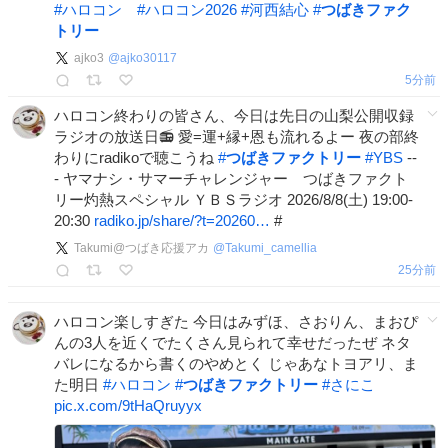
#
ハロコン
#
ハロコン2026
#
河西結心
#
つばきファク
トリー
ajko3
@
ajko30117
5分前
ハロコン終わりの皆さん、今日は先日の山梨公開収録
ラジオの放送日📻 愛=運+縁+恩も流れるよー 夜の部終
わりにradikoで聴こうね
#
つばきファクトリー
#
YBS
--
- ヤマナシ・サマーチャレンジャー つばきファクト
リー灼熱スペシャル ＹＢＳラジオ 2026/8/8(土) 19:00-
20:30
radiko.jp/share/?t=20260…
#
Takumi@つばき応援アカ
@
Takumi_camellia
25分前
ハロコン楽しすぎた 今日はみずほ、さおりん、まおぴ
んの3人を近くでたくさん見られて幸せだったぜ ネタ
バレになるから書くのやめとく じゃあなトヨアリ、ま
た明日
#
ハロコン
#
つばきファクトリー
#
さにこ
pic.x.com/9tHaQruyyx