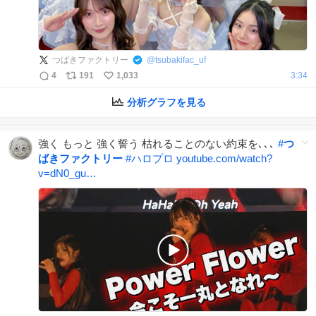
つばきファクトリー
@
tsubakifac_uf
4
191
1,033
3:34
分析グラフを見る
強く もっと 強く誓う 枯れることのない約束を､､､
#
つ
ばきファクトリー
#
ハロプロ
youtube.com/watch?
v=dN0_gu…