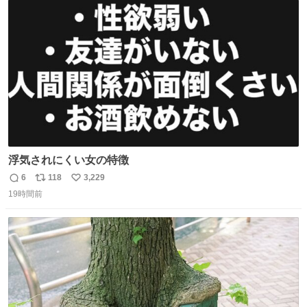
ト
数
数
浮気されにくい女の特徴
6
118
3,229
返
リ
い
19時間前
信
ポ
い
数
ス
ね
ト
数
数