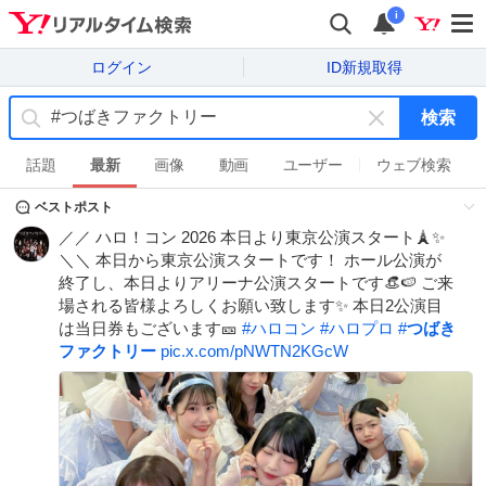
i
ログイン
ID新規取得
検索
キ
ー
話題
最新
画像
動画
ユーザー
ウェブ検索
ワ
ベストポスト
ー
ド
／／ ハロ！コン 2026 本日より東京公演スタート🗼✨️
を
＼＼ 本日から東京公演スタートです！ ホール公演が
消
終了し、本日よりアリーナ公演スタートです👒🍉 ご来
す
場される皆様よろしくお願い致します✨️ 本日2公演目
は当日券もございます🎫
#
ハロコン
#
ハロプロ
#
つばき
ファクトリー
pic.x.com/pNWTN2KGcW