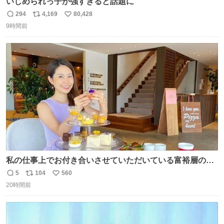
いじめられっ子が強すぎると話題に
294
4,169
80,428
返
リ
い
9時間前
信
ポ
い
数
ス
ね
ト
数
数
私の仕事上でお付き合いさせていただいている富裕層の社
長さん達は、こんな事しない。 こんな自慢は一切しない
5
104
560
返
リ
い
し、なんなら表に出てこない。 自分に自信がない半端モン
20時間前
信
ポ
い
はブランドで自分を飾りキラキラ自慢をする。 #折田楓
数
ス
ね
#merchu
ト
数
数