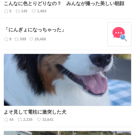
こんなに色とりどりなの？ みんなが撮った美しい朝顔
5
145
1,464
返
リ
い
信
ポ
い
数
ス
ね
「にんぎょになっちゃった」
ト
数
数
9
599
20,466
返
リ
い
信
ポ
い
数
ス
ね
ト
数
数
よそ見して電柱に激突した犬
44
2,335
32,641
返
リ
い
信
ポ
い