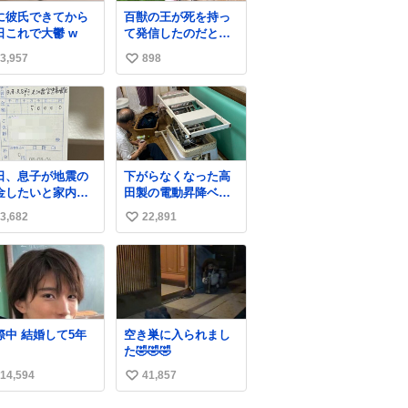
に彼氏できてから
百獣の王が死を持っ
日これで大鬱 w
て発信したのだと思
う 高温多湿が尋常で
3,957
898
い
ない日本の夏 どうか
早急に飼育の環境を
い
見直して 動物の命を
ね
護ってください…と
数
治療中のライオンが
助かりますように す
べての動物の命が護
日、息子が地震の
下がらなくなった高
られますように
金したいと家内と
田製の電動昇降ベッ
2026.7.3📷多摩動物
便局に行ったみた
ト。 メーカーから
公園にて 残念ながら
3,682
22,891
い
です。おもちゃと
は、完全に見放され
個体の識別は出来ま
買う選択肢もあっ
たんですが、 見事に
い
せん
と思うけど、自分
85歳の父が治しまし
ね
貯めてた2万円を役
た。 うちの父は、ト
数
立てて欲しい、み
ヨタカローラのボデ
なも元気になって
ィをオート生産す
しいと。家内も一
る、工業ロボットの
交際中 結婚して5年
空き巣に入られまし
に募金したので、
製作者なんですが、
た🤣🤣🤣
分も何かできたら
父が電動ベットの配
ぁと思いました。
線をハンダで修理し
14,594
41,857
い
ている横で、
い