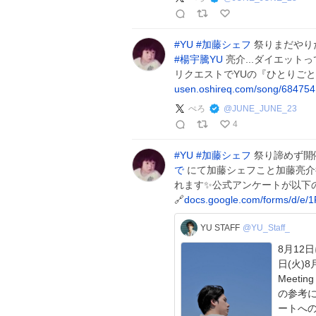
#
YU
#
加藤シェフ
祭りまだやり
#
楊宇騰YU
亮介...ダイエットっ
リクエストでYUの『ひとりご
usen.oshireq.com/song/684754
ぺろ
@
JUNE_JUNE_23
4
#
YU
#
加藤シェフ
祭り諦めず開
で
にて加藤シェフこと加藤亮介
れます✨️公式アンケートが以下の
🔗
docs.google.com/forms/d/e/
YU STAFF
@YU_Staff_
8月12
日(火)8月
Meeti
の参考
ートへの