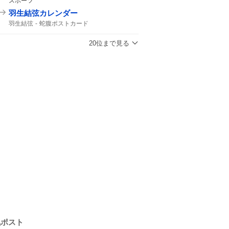
スポーツ
羽生結弦カレンダー
羽生結弦
蛇腹ポストカード
20位まで見る
気ポスト