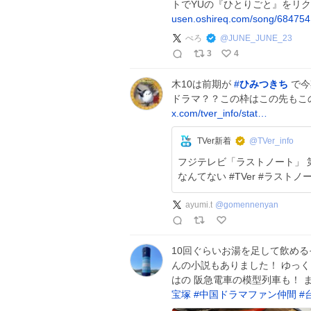
トでYUの『ひとりごと』をリ
usen.oshireq.com/song/684754
ぺろ
@
JUNE_JUNE_23
3
4
木10は前期が
#
ひみつきち
で今
ドラマ？？この枠はこの先もこ
x.com/tver_info/stat…
TVer新着
@TVer_info
フジテレビ「ラストノート」 
なんてない #TVer #ラストノ
ayumi.t
@
gomennenyan
10回ぐらいお湯を足して飲める
んの小説もありました！ ゆっく
はの 阪急電車の模型列車も！ 
宝塚
#
中国ドラマファン仲間
#