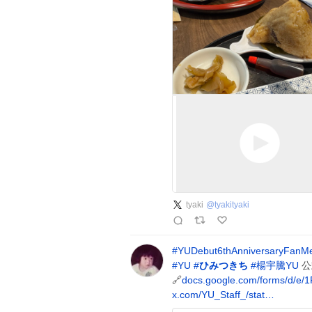
tyaki
@
tyakityaki
#
YUDebut6thAnniversaryFanMe
#
YU
#
ひみつきち
#
楊宇騰YU
公
🔗
docs.google.com/forms/d/e/
x.com/YU_Staff_/stat…