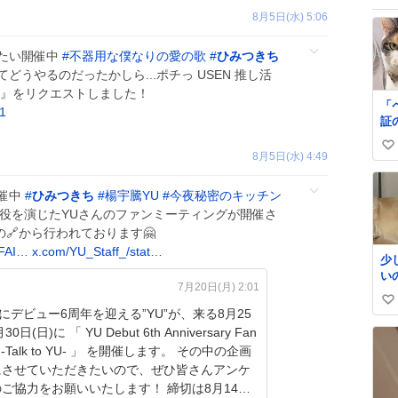
8月5日(水) 5:06
たい開催中
#
不器用な僕なりの愛の歌
#
ひみつきち
てどうやるのだったかしら...ポチっ USEN 推し活
と』をリクエストしました！
「
1
証
く
い
ゃ
8月5日(水) 4:49
を
い
ね
催中
#
ひみつきち
#
楊宇騰YU
#
今夜秘密のキッチン
数
役を演じたYUさんのファンミーティングが開催さ
🔗から行われております🤗
1FAI…
x.com/YU_Staff_/stat…
少
い
7月20日(月) 2:01
い
日にデビュー6周年を迎える”YU”が、来る8月25
い
30日(日)に 「 YU Debut 6th Anniversary Fan
ね
ng -Talk to YU- 」 を開催します。 その中の企画
数
にさせていただきたいので、ぜひ皆さんアンケ
ご協力をお願いいたします！ 締切は8月14日