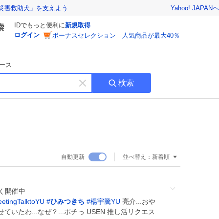
Yahoo! JAPAN
ヘ
災害救助犬」を支えよう
IDでもっと便利に
新規取得
ログイン
ボーナスセレクション 人気商品が最大40％
ース
検索
キ
ー
ワ
ー
ド
を
消
自動更新
並べ替え：
新着順
す
く開催中
etingTalktoYU
#
ひみつきち
#
楊宇騰YU
亮介...おや
たわ...なぜ？...ポチっ USEN 推し活リクエス