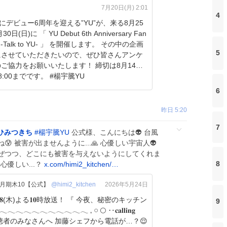
7月20日(月) 2:01
4
日にデビュー6周年を迎える”YU”が、来る8月25
30日(日)に 「 YU Debut 6th Anniversary Fan
ng -Talk to YU- 」 を開催します。 その中の企画
5
にさせていただきたいので、ぜひ皆さんアンケ
ご協力をお願いいたします！ 締切は8月14日
8:00までです。 #楊宇騰YU
6
昨日 5:20
7
ひみつきち
#
楊宇騰YU
公式様、こんにちは👽 台風
 被害が出ませんように...🙏 心優しい宇宙人👽
ぜつつ、どこにも被害を与えないようにしてくれま
8
 心優しい...？
x.com/himi2_kitchen/…
月期木10【公式】
@himi2_kitchen
2026年5月24日
/𝟐𝟖(木)よる𝟏𝟎時放送！ 『 今夜、秘密のキッチン
9
𓂃𓂃𓂃𓂃𓂃𓂃𓂃𓂃𓂃 𓈒 𓏸 🌕 ‥𝐜𝐚𝐥𝐥𝐢𝐧𝐠