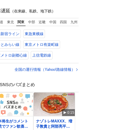
ね
数
車遅延
（在来線、私鉄、地下鉄）
道
東北
関東
中部
近畿
中国
四国
九州
南新宿ライン
東急東横線
なとみらい線
東京メトロ有楽町線
京メトロ副都心線
上信電鉄線
全国の運行情報（Yahoo!路線情報）
SNSのバズまとめ
0:15
本将生がコメント
ナゾトレMAXXX、増
読でファン歓喜、
子敦貴と阿部亮平が