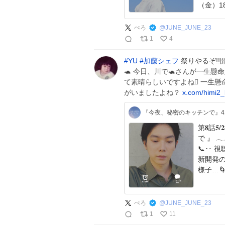
（金）1
ぺろ
@
JUNE_JUNE_23
1
4
#
YU
#
加藤シェフ
祭りやるぞ!!
🐢 今日、川で🐢さんが一生懸
て素晴らしいですよね🫪 一生懸命
がいましたよね？
x.com/himi2_
『今夜、秘密のキッチンで』4
第𝟖話
で 』 𓂃𓂃𓂃
📞‥ 視聴者のみなさんへ 加藤シェフから電話が…？😌
新開発
ぺろ
@
JUNE_JUNE_23
1
11