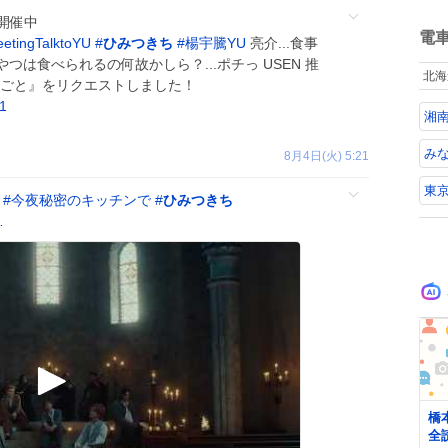
ね
開催中
数
電
etingTalktoYU
#
ひみつきち
#
楊宇騰YU
亮介...食事
は食べられるの何故かしら？...ポチっ USEN 推
北海
りごと』をリクエストしました！
1
湘
み
8月4日(火) 5:21
東
#
今夜秘密のキッチンで
#
ひみつきち
…
橋
全