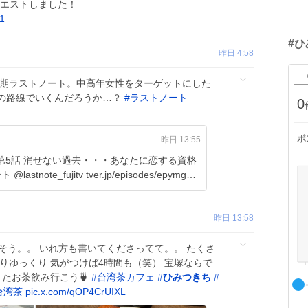
クエストしました！
1
#
昨日 4:58
期ラストノート。中高年女性をターゲットにした
の路線でいくんだろうか…？
#
ラストノート
0
ポ
昨日 13:55
第5話 消せない過去・・・あなたに恋する資格
ート @lastnote_fujitv tver.jp/episodes/epymg…
昨日 13:58
そう。。 いれ方も書いてくださってて。。 たくさ
りゆっくり 気がつけば4時間も（笑） 宝塚ならで
またお茶飲み行こう🍵
#
台湾茶カフェ
#
ひみつきち
#
台湾茶
pic.x.com/qOP4CrUIXL