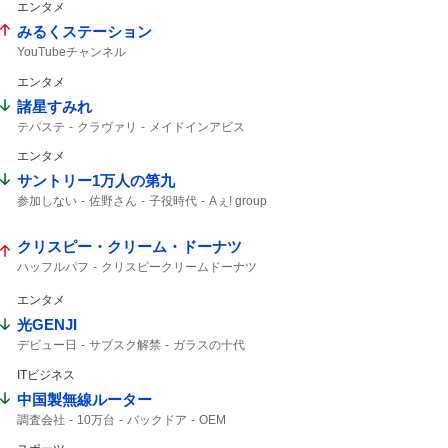
エンタメ
みるくステーション
YouTubeチャンネル
エンタメ
諸星すみれ
テパステ
クラヴァリ
メイドインアビス
予告映像
新キャスト
エンタメ
サントリー1万人の第九
参加しない
佐野さん
子役時代
Aぇ! group
佐野晶哉
晶哉
クリスピー・クリーム・ドーナツ
ハッフルパフ
クリスピークリームドーナツ
エンタメ
光GENJI
デビュー日
サブスク解禁
ガラスの十代
ラストアルバム
40周年
サブスク
ITビジネス
中国製無線ルーター
調査会社
10万台
バックドア
OEM
Zbtlink
ルーター
日本経済新聞