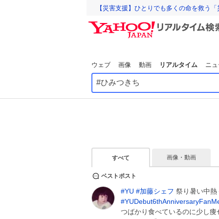
【災害支援】ひとりでも多くの命を救う「
ウェブ
画像
動画
リアルタイム
ニュ
画像・動画
すべて
ベストポスト
#
YU
#
加藤シェフ
祭り暑い中熱
#
YUDebut6thAnniversaryFanMe
つばかり食べているのに少し痩せてい