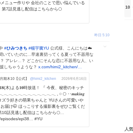
のメニュー作りや 会社のことで思い悩んでいる
10
様子…🌀 第7話見逃し配信はこちらから🌕
昨日 5:10
中
#
ひみつきち
#
楊宇騰YU
公式様、こんにちは☁️
いていたのに...早速裏切ってくる夏って不器用な
？ アレレ...？ どこかにそんな恋に不器用な人、い
応援しちゃうような？
x.com/himi2_kitchen/…
月期木10【公式】
@himi2_kitchen
2026年6月16日
/𝟏𝟖(木)よる𝟏𝟎時放送！ 『 今夜、秘密のキッチ
𓂃𓂃𓂃𓂃𓂃𓂃𓂃𓂃𓂃𓂃 𓈒 𓏸 🌕 ‥𝒎𝒂𝒌𝒊𝒏𝒈
こりする撮影裏をぜひご覧くだ
🔗tver.jp/episodes/epi38… #YU
人