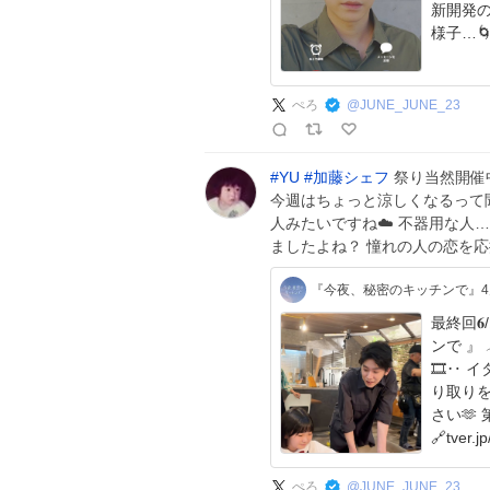
新開発
ぺろ
@
JUNE_JUNE_23
#
YU
#
加藤シェフ
祭り当然開催
今週はちょっと涼しくなるって聞
人みたいですね☁️ 不器用な人…
ましたよね？ 憧れの人の恋を
『今夜、秘密のキッチンで』4
最終回𝟔
ンで 』 𓂃𓂃
🎞️‥ イタズラ好きの萌果ちゃんと YUさんの可愛いや
り取りをお届け🤭 ほっ
さい🫶 第10話見逃し配信はこちらから🌕
ぺろ
@
JUNE_JUNE_23