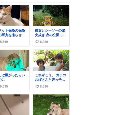
ペット保険の保険
彼女とシーソーの彼
の写真を撮らせて
女抜き 夜の公園って
れ」と頼んだらち
不審者が現れそうで
5,660
6,889
い
んと座ってポーズ
怖いんだよな
取ってくれた人
い
ね
数
しは嫌がったらい
これがこう。 ガチの
のに
おばさんと姪っ子で
す。 （身長抜かされ
9,035
8,696
い
ててしぬ笑） #ヤツ
ルギ12 #家族でヒロ
い
イン
ね
数