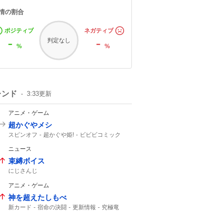
情の割合
ポジティブ
ネガティブ
-
-
判定なし
%
%
レンド
3:33
更新
アニメ・ゲーム
超かぐやメシ
スピンオフ
超かぐや姫!
ビビビコミック
何食べたい?
0話
超かぐや
Web漫画
ニュース
10年後
超かぐや姫
束縛ボイス
にじさんじ
アニメ・ゲーム
神を超えたしもべ
新カード
宿命の決闘
更新情報
究極竜