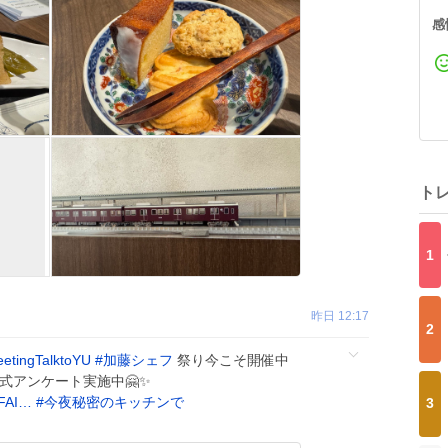
感
ト
1
昨日 12:17
2
etingTalktoYU
#
加藤シェフ
祭り今こそ開催中
式アンケート実施中🤗✨️
1FAI…
#
今夜秘密のキッチンで
3