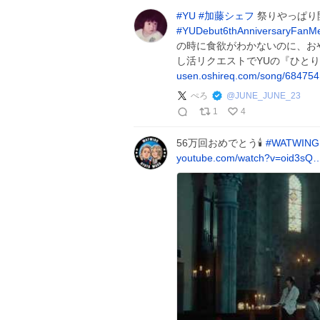
#
YU
#
加藤シェフ
祭りやっぱり
#
YUDebut6thAnniversaryFanMe
の時に食欲がわかないのに、おやつ
し活リクエストでYUの『ひと
usen.oshireq.com/song/684754
ぺろ
@
JUNE_JUNE_23
1
4
56万回おめでとう🕯️
#
WATWING
youtube.com/watch?v=oid3sQ