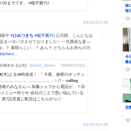
8:00までです。 #楊宇騰YU
妹
毎
い
8月4日(火) 5:48
い
ね
開催中
#
ひみつきち
#
楊宇騰YU
公式様、こんにちは
数
命足をバタバタさせておりました✨️ 一生懸命な姿っ
...？ 素晴らしい...？ あら？ どちらもお持ちの方
kitchen/…
今
募
月期木10【公式】
@himi2_kitchen
2026年5月24日
郵
い
い
/𝟐𝟖(木)よる𝟏𝟎時放送！ 『 今夜、秘密のキッチン
か
い
𓂃𓂃𓂃𓂃𓂃𓂃𓂃𓂃𓂃 𓈒 𓏸 🌕 ‥𝐜𝐚𝐥𝐥𝐢𝐧𝐠
た
ね
で
数
のメニュー作りや 会社のことで思い悩んでいる
に
ん
様子…🌀 第7話見逃し配信はこちらから🌕
欲
緒
自
な
い
8月4日(火) 5:46
い