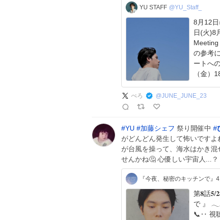
YU STAFF
@YU_Staff_
8月12
日(火)8月
Meeti
の参考
ートへの
（金）1
ぺろ
@
JUNE_JUNE_23
#
YU
#
加藤シェフ
祭り開催中
#
がどんどん発生して怖いですよね
が台風を操って、海水はかき混
せんかね🤔 心優しい宇宙人...？
『今夜、秘密のキッチンで』4
第𝟖話
で 』 𓂃𓂃𓂃
📞‥ 視聴者のみなさんへ 加藤シェフから電話が…？😌