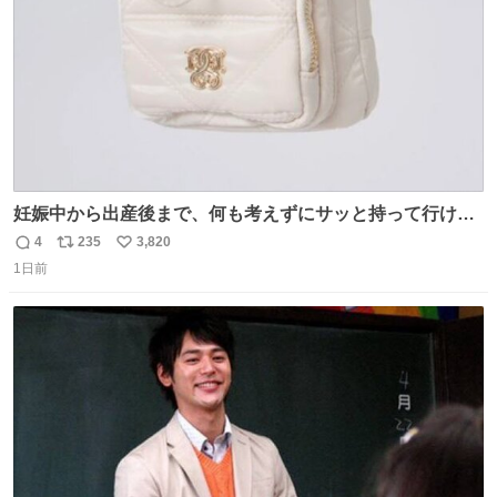
妊娠中から出産後まで、何も考えずにサッと持って行ける
ようなショルダーバッグが欲しいな〜と思っていたのだけ
4
235
3,820
返
リ
い
ど snidelでめちゃくちゃピッタリなものを見つけたので買
1日前
信
ポ
い
った！✨ スマホと小物とペットボトルが入るの最高すぎる
数
ス
ね
🥹 しかもスマホ入れ独立してるしファスナーない！地味に
ト
数
数
嬉しいやつ！！！