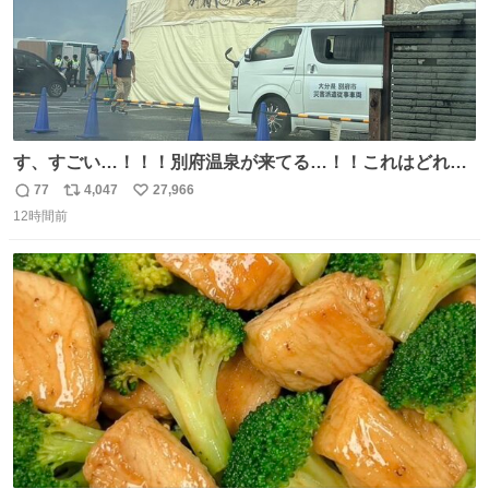
す、すごい…！！！別府温泉が来てる…！！これはどれぐ
らい待つんだろう…
77
4,047
27,966
返
リ
い
12時間前
信
ポ
い
数
ス
ね
ト
数
数