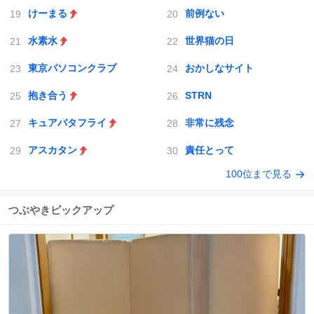
けーまる
前例ない
水素水
世界猫の日
東京パソコンクラブ
おかしなサイト
抱き合う
STRN
キュアバタフライ
非常に残念
アスカタン
責任とって
100位まで見る
つぶやきピックアップ