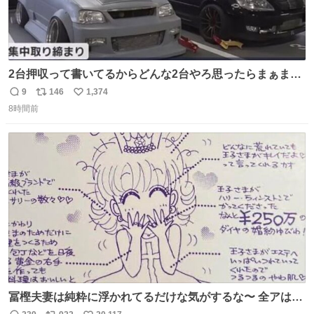
2台押収って書いてるからどんな2台やろ思ったらまぁまぁ
へんてこな1台押収してて笑い止まらん
9
146
1,374
返
リ
い
8時間前
信
ポ
い
数
ス
ね
ト
数
数
冨樫夫妻は純粋に浮かれてるだけな気がするな〜 全アはこ
こに自分の市場価値的なものを上乗せするので、 すっぴん