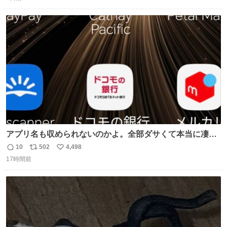
信
ポ
い
数
ス
ね
ト
数
数
アプリ名も収められないのかよ。全部ダサくて本当に凄
い。 https://t.co/LemyLGyVkR
10
502
4,498
返
リ
い
17時間前
信
ポ
い
数
ス
ね
ト
数
数