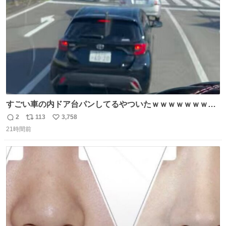
数
すごい車の内ドア台パンしてるやついたｗｗｗｗｗｗｗｗ
ｗｗｗｗｗｗ
2
113
3,758
返
リ
い
21時間前
信
ポ
い
数
ス
ね
ト
数
数