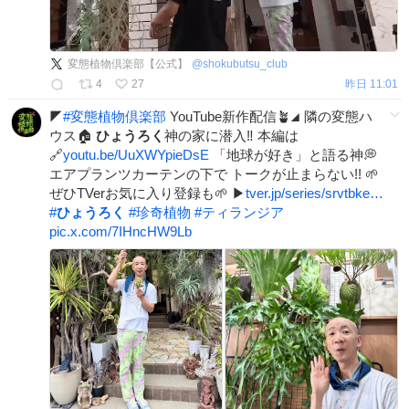
変態植物倶楽部【公式】
@
shokubutsu_club
4
27
昨日 11:01
◤
#
変態植物倶楽部
YouTube新作配信🪴◢ 隣の変態ハ
ウス🏠
ひょうろく
神の家に潜入‼ 本編は
🔗
youtu.be/UuXWYpieDsE
「地球が好き」と語る神💭
エアプランツカーテンの下で トークが止まらない!! 🌱
ぜひTVerお気に入り登録も🌱 ▶
tver.jp/series/srvtbke…
#
ひょうろく
#
珍奇植物
#
ティランジア
pic.x.com/7IHncHW9Lb