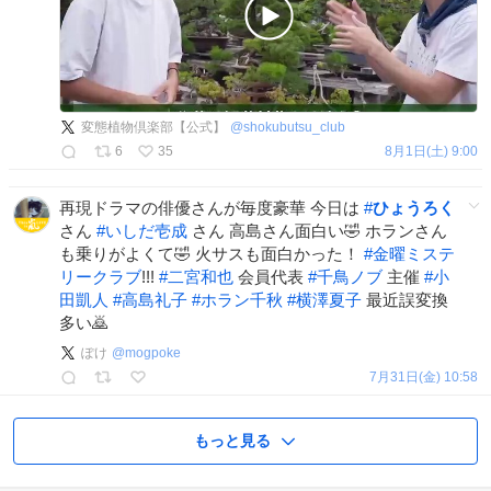
変態植物倶楽部【公式】
@
shokubutsu_club
6
35
8月1日(土) 9:00
再現ドラマの俳優さんが毎度豪華 今日は
#
ひょうろく
さん
#
いしだ壱成
さん 高島さん面白い🤣 ホランさん
も乗りがよくて🤣 火サスも面白かった！
#
金曜ミステ
リークラブ
!!!
#
二宮和也
会員代表
#
千鳥ノブ
主催
#
小
田凱人
#
高島礼子
#
ホラン千秋
#
横澤夏子
最近誤変換
多い🙇
ぽけ
@
mogpoke
7月31日(金) 10:58
もっと見る