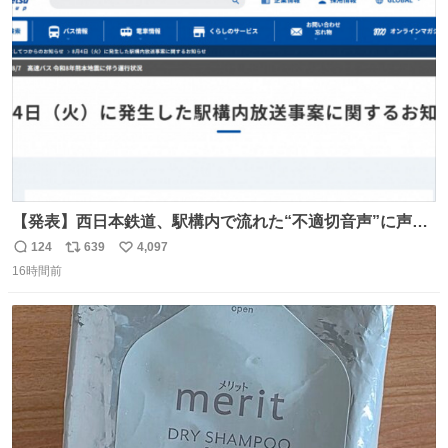
ト
数
数
【発表】西日本鉄道、駅構内で流れた“不適切音声”に声明
「被害届も検討」 news.livedoor.com/article/detail… 4日
124
639
4,097
返
リ
い
に西鉄福岡（天神）駅および薬院駅で発生した駅構内放送
16時間前
信
ポ
い
事案について声明を公表した。「第三者によって駅構内放
数
ス
ね
送設備に外部から不正に音声が流された可能性も含めて確
ト
数
数
認を実施」と説明した。