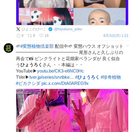
ひよこのぴーこ
@
hiyokono_piiko
9
9
19
8月3日(月) 1:21
🌱
#
変態植物倶楽部
配信中🌱 変態ハウス オフショット
━━━━━━━━━━━━━━ 尾形さんと久しぶりの
再会で📸 ピンクライトと花畑家ベランダが 良く似合
う
ひょうろく
さん ・・本編は・・
YouTube▶
youtu.be/CK3-e6NC0Hc
TVer▶
tver.jp/series/srvtbke…
#
ひょうろく
#
珍奇植物
#
ビカクシダ
pic.x.com/DtA0AREG9x