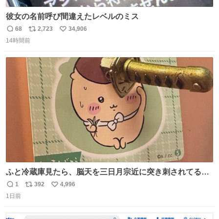
彼女の名前呼び間違えたレベルのミス
68
2,723
34,906
返
リ
い
14時間前
信
ポ
い
数
ス
ね
ト
数
数
ふと冷蔵庫見たら、脳天を三日月宗近に突き刺されてるく
りまんじゅうパイセンが
1
392
4,996
返
リ
い
1日前
信
ポ
い
数
ス
ね