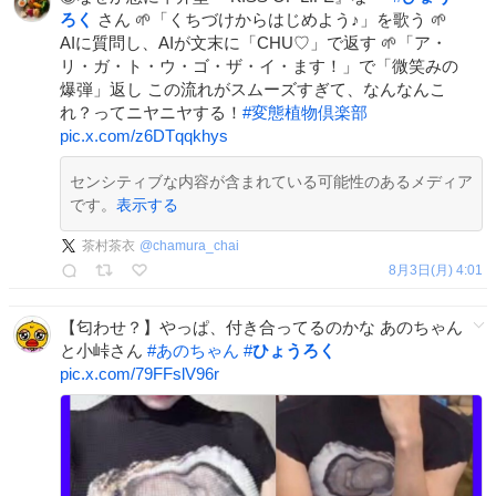
ろく
さん 🌱「くちづけからはじめよう♪」を歌う 🌱
AIに質問し、AIが文末に「CHU♡」で返す 🌱「ア・
リ・ガ・ト・ウ・ゴ・ザ・イ・ます！」で「微笑みの
爆弾」返し この流れがスムーズすぎて、なんなんこ
れ？ってニヤニヤする！
#
変態植物倶楽部
pic.x.com/z6DTqqkhys
センシティブな内容が含まれている可能性のあるメディア
です。
表示する
茶村茶衣
@
chamura_chai
8月3日(月) 4:01
【匂わせ？】やっぱ、付き合ってるのかな あのちゃん
と小峠さん
#
あのちゃん
#
ひょうろく
pic.x.com/79FFslV96r