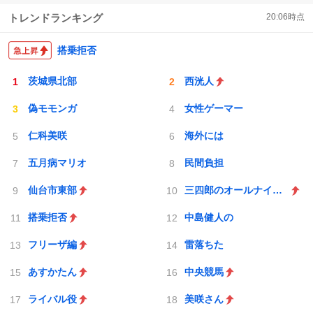
トレンドランキング
20:06
時点
搭乗拒否
茨城県北部
西洸人
偽モモンガ
女性ゲーマー
仁科美咲
海外には
五月病マリオ
民間負担
仙台市東部
三四郎のオールナイトニッポン0
搭乗拒否
中島健人の
フリーザ編
雷落ちた
あすかたん
中央競馬
ライバル役
美咲さん