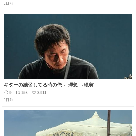
るのかもしれません。 そこで「何を話せばいいか」が見え
1日前
信
ポ
い
る手引きを用意して、安心して電話に出られるようにしま
数
ス
ね
す。 インターホンの応対も大切なコミュニケーションの学
ト
数
数
びです。
ギターの練習してる時の俺 ←理想 →現実
9
158
3,911
返
リ
い
1日前
信
ポ
い
数
ス
ね
ト
数
数