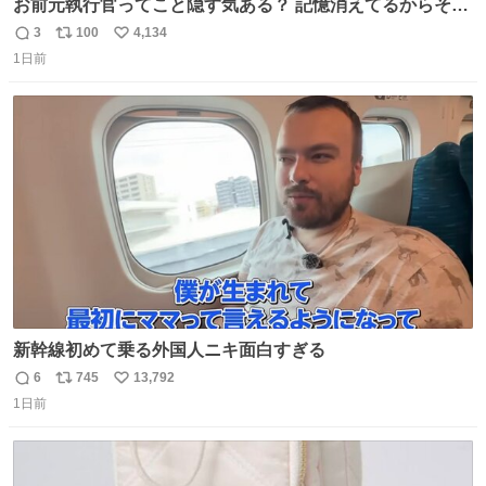
お前元執行官ってこと隠す気ある？ 記憶消えてるからそん
な考えに至らないだろうけどさ…
3
100
4,134
返
リ
い
1日前
信
ポ
い
数
ス
ね
ト
数
数
新幹線初めて乗る外国人ニキ面白すぎる
6
745
13,792
返
リ
い
1日前
信
ポ
い
数
ス
ね
ト
数
数