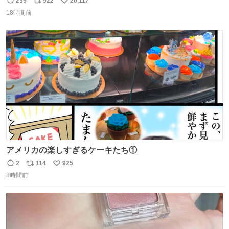
239
922
20,117
返
リ
い
＆寝起きのボサボサ頭でも「今日も可愛いね」が止まらな
18時間前
信
ポ
い
い。放っておくと永遠に髪撫でてきて作業進まない()
数
ス
ね
156cm40kg、年中日焼け止めとお友達の私より綺麗な手や
ト
数
数
めてもろて とか言う
アメリカの楽しすぎるケーキたち①
2
114
925
返
リ
い
8時間前
信
ポ
い
数
ス
ね
ト
数
数