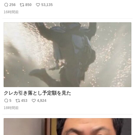
256
850
53,135
返
リ
い
16時間前
信
ポ
い
数
ス
ね
ト
数
数
クレカ引き落とし予定額を見た
5
453
4,924
返
リ
い
18時間前
信
ポ
い
数
ス
ね
ト
数
数