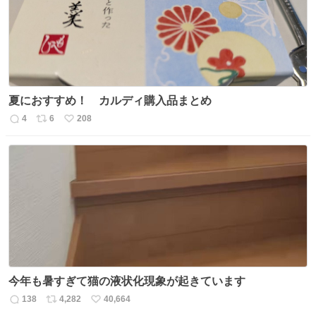
数
夏におすすめ！ カルディ購入品まとめ
4
6
208
返
リ
い
信
ポ
い
数
ス
ね
ト
数
数
今年も暑すぎて猫の液状化現象が起きています
138
4,282
40,664
返
リ
い