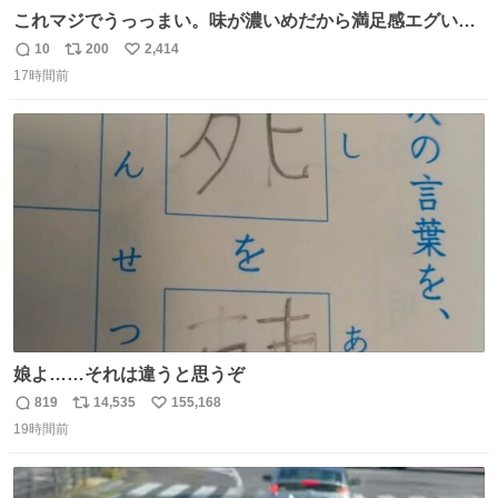
これマジでうっっまい。味が濃いめだから満足感エグいし
1週間で3キロ痩せた😭
10
200
2,414
返
リ
い
17時間前
信
ポ
い
数
ス
ね
ト
数
数
娘よ……それは違うと思うぞ
819
14,535
155,168
返
リ
い
19時間前
信
ポ
い
数
ス
ね
ト
数