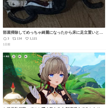
部屋掃除してめっちゃ綺麗になったから床に足立置いとい
たら家族にまだゴミ残ってるよって言われて神
3
134
1,121
返
リ
い
1日前
信
ポ
い
数
ス
ね
ト
数
数