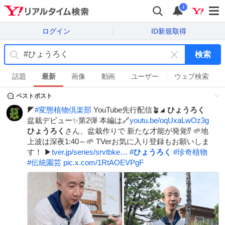
i
ログイン
ID新規取得
検索
キ
ー
話題
最新
画像
動画
ユーザー
ウェブ検索
ワ
ベストポスト
ー
ド
◤
#
変態植物倶楽部
YouTube先行配信🪴◢
ひょうろく
を
盆栽デビュー✨第2弾 本編は🔗
youtu.be/oqUxaLwOz3g
消
ひょうろく
さん、盆栽作りで 新たな才能が発覚⁉ 🌱地
す
上波は深夜1:40～🌱 TVerお気に入り登録もお願いしま
す！ ▶
tver.jp/series/srvtbke…
#
ひょうろく
#
珍奇植物
#
伝統園芸
pic.x.com/1RtAOEVPgF