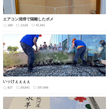
エアコン清掃で隔離したポメ
188
3,528
47,491
返
リ
い
信
ポ
い
数
ス
ね
ト
数
数
いッけぇぇぇぇ
827
29,841
197,666
返
リ
い
信
ポ
い
数
ス
ね
ト
数