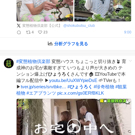
変態植物倶楽部【公式】
@
shokubutsu_club
4
23
9:00
分析グラフを見る
#
変態植物倶楽部
変態ハウス ちょこっと切り抜き🪴 育
成神のお宅が素敵すぎて いつもより声が大きめの テ
ンション爆上げ
ひょうろく
さんです🏠 🎞YouTubeで本
編フル配信中 ▶
youtu.be/UuXWYpieDsE
🌱TVerも！
▶
tver.jp/series/srvtbke…
#
ひょうろく
#
珍奇植物
#
観葉
植物
#
エアプランツ
pic.x.com/gs0ERfBKLK