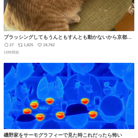
ブラッシングしてもうんともすんとも動かないから京都の
寺にある庭みたいになってる
27
1,925
19,762
返
リ
い
16時間前
信
ポ
い
数
ス
ね
ト
数
数
磯野家をサーモグラフィーで見た時これだったら怖い