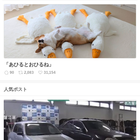
信
ポ
い
数
ス
ね
ト
数
数
「あひるとおひるね」
90
2,083
31,154
返
リ
い
信
ポ
い
数
ス
ね
人気ポスト
ト
数
数