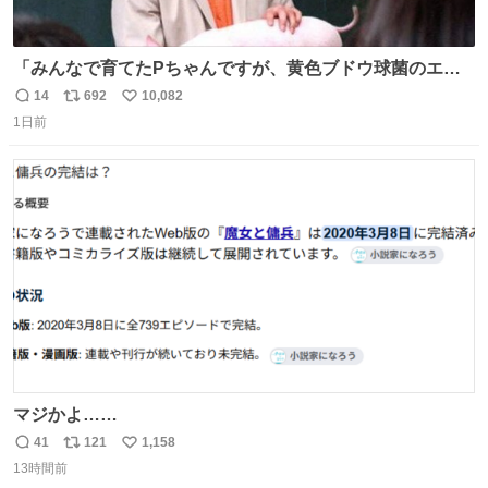
「みんなで育てたPちゃんですが、黄色ブドウ球菌のエン
テロトキシン（耐熱性毒素）が検出されたので、議論する
14
692
10,082
返
リ
い
までもなく処分が決まりました」
1日前
信
ポ
い
数
ス
ね
ト
数
数
マジかよ……
41
121
1,158
返
リ
い
13時間前
信
ポ
い