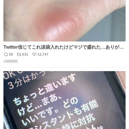
Twitter信じてこれ涙袋入れたけどマジで盛れた…ありがと
う…
58
631
12,747
返
リ
い
19時間前
信
ポ
い
数
ス
ね
ト
数
数