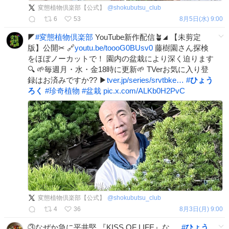
変態植物倶楽部【公式】
@
shokubutsu_club
6
53
8月5日(水) 9:00
◤
#
変態植物倶楽部
YouTube新作配信🪴◢ 【未剪定
版】公開✂ 🔗
youtu.be/toooG0BUsv0
藤樹園さん探検
をほぼノーカットで！ 園内の盆栽により深く迫ります
🔍 🌱毎週月・水・金18時に更新🌱 TVerお気に入り登
録はお済みですか?? ▶
tver.jp/series/srvtbke…
#
ひょう
ろく
#
珍奇植物
#
盆栽
pic.x.com/ALKb0H2PvC
変態植物倶楽部【公式】
@
shokubutsu_club
4
36
8月3日(月) 9:00
③なぜか急に平井堅 『KISS OF LIFE』な
#
ひょう