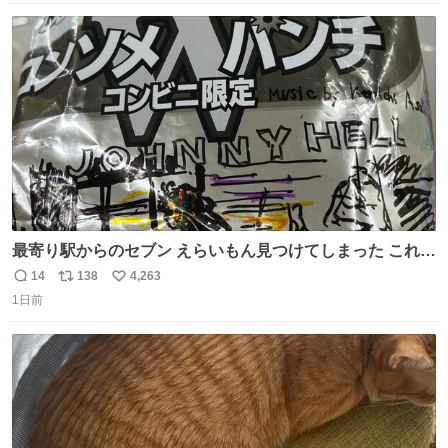
数
ス
ね
ト
数
数
最寄り駅からのセブン えらいもん見つけてしまった これ売
ってくれへんかな… #浅井健一 #ポテチ #ロックの名盤
14
138
4,263
返
リ
い
1日前
信
ポ
い
数
ス
ね
ト
数
数