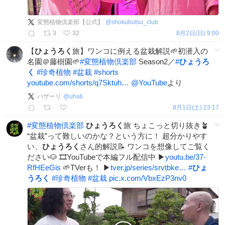
変態植物倶楽部【公式】
@
shokubutsu_club
3
32
8月2日(日) 9:00
【
ひょうろく
旅】ワンコに例える盆栽解説🌱初潜入の
名園＠藤樹園🌱
#
変態植物倶楽部
Season2／
#
ひょうろ
く
#
珍奇植物
#
盆栽
#
shorts
youtube.com/shorts/q7Sktuh…
@YouTube
より
バザーリ
@
uhati
8月1日(土) 23:17
#
変態植物倶楽部
ひょうろく
旅 ちょこっと切り抜き🪴
“盆栽”って難しいのかな？という方に！ 超分かりやす
い、
ひょうろく
さん的解説📝 ワンコを想像してご覧く
ださい🐶 🎞YouTubeで本編フル配信中 ▶
youtu.be/37-
RfHEeGis
🌱TVerも！ ▶
tver.jp/series/srvtbke…
#
ひょ
うろく
#
珍奇植物
#
盆栽
pic.x.com/VbxEzP3nv0