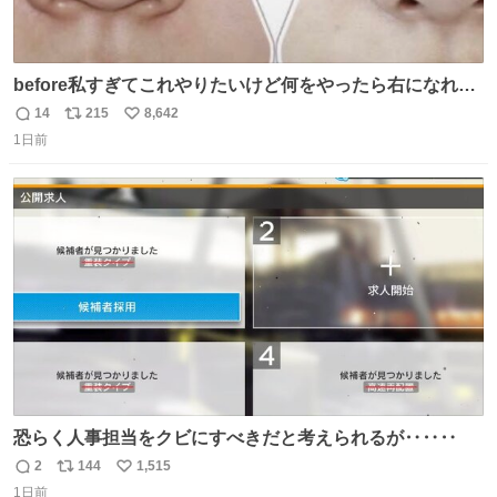
before私すぎてこれやりたいけど何をやったら右になれる
の
14
215
8,642
返
リ
い
1日前
信
ポ
い
数
ス
ね
ト
数
数
恐らく人事担当をクビにすべきだと考えられるが‥‥‥
2
144
1,515
返
リ
い
1日前