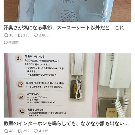
汗臭さが気になる季節、スースーシート以外だと、これが
とにかくスッキリする。2年くらい前に #生活は踊る で紹
10
135
2,065
返
リ
い
介したやつ。おじさんにもおばさんにもオススメだ。ドラ
16時間前
信
ポ
い
ストに売ってるぞ。ドライシャンプーって書いてあるけど
数
ス
ね
汗拭きシートみたいなもの。耳裏襟足首筋がんがん拭いて
ト
数
数
汗臭不安を解消。
教室のインターホンを鳴らしても、なかなか誰も出ないこ
とがあります…。 もしかすると「電話の出方」に困ってい
48
292
4,176
返
リ
い