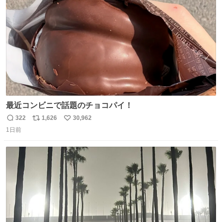
数
最近コンビニで話題のチョコパイ！
322
1,626
30,962
返
リ
い
1日前
信
ポ
い
数
ス
ね
ト
数
数