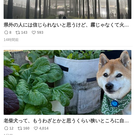
県外の人には信じられないと思うけど、霧じゃなくて火山
灰です🌋 #桜島
8
143
593
返
リ
い
14時間前
信
ポ
い
数
ス
ね
ト
数
数
老柴犬って、もうわざとかと思うくらい狭いところに自ら
はまりにいくじゃないですか？ 今朝ガーデニングしてる飼
12
160
4,014
返
リ
い