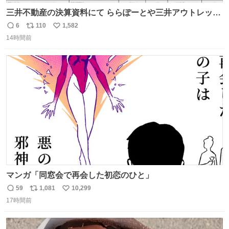
三井不動産の決算資料にて ららぽーとや三井アウトレット
パークの店舗別売上高（2025年度）が一部判明
6
110
1,582
返
リ
い
14時間前
信
ポ
い
数
ス
ね
ト
数
数
マンガ「同窓会で再会した初恋のひと」
59
1,081
10,299
返
リ
い
17時間前
信
ポ
い
数
ス
ね
ト
数