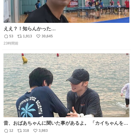
ええ？！知らんかった…
53
1,913
30,645
返
リ
い
23時間前
信
ポ
い
数
ス
ね
ト
数
数
昔、おばあちゃんに聞いた事があるよ。 「カイちゃんをい
じめると、アイツが海から上がって来るぞ。」って。
12
318
3,983