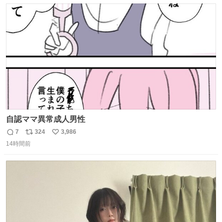
数
ス
ね
ト
数
数
自認ママ異常成人男性
7
324
3,986
返
リ
い
14時間前
信
ポ
い
数
ス
ね
ト
数
数