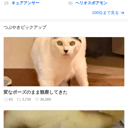
キュアアンサー
ヘリオスボアモン
100位まで見る
つぶやきピックアップ
変なポーズのまま観察してきた
62
3,739
38,389
返
リ
い
信
ポ
い
数
ス
ね
ト
数
数