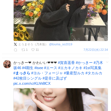
とうまそう（乃木垢）
@
touma_so2019
1
11
7月22日(水) 22:34
かっきー❤ かわいい❤❤❤
#
賀喜遥香
#
かっきー
#
乃木
坂46
#
4期生
#
isee
#
エース
#
エカキノカキ
#
1st写真集
#
まっさら
#
ヨル・フォージャ
#
量産型ルカ
#
タカルカ
#
42枚目シングル
#
是非に及ばず
pic.x.com/vzKLhh8lCX