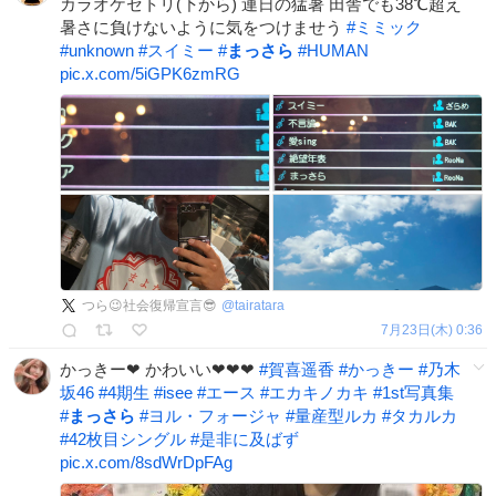
カラオケセトリ(下から) 連日の猛暑 田舎でも38℃超え
暑さに負けないように気をつけませう
#
ミミック
#
unknown
#
スイミー
#
まっさら
#
HUMAN
pic.x.com/5iGPK6zmRG
つら😉社会復帰宣言😎
@
tairatara
7月23日(木) 0:36
かっきー❤ かわいい❤❤❤
#
賀喜遥香
#
かっきー
#
乃木
坂46
#
4期生
#
isee
#
エース
#
エカキノカキ
#
1st写真集
#
まっさら
#
ヨル・フォージャ
#
量産型ルカ
#
タカルカ
#
42枚目シングル
#
是非に及ばず
pic.x.com/8sdWrDpFAg