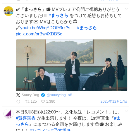
✔️「
まっさら
」📻 MVプレミア公開ご視聴ありがとう
ございました🙇‍♂️
#
まっさら
をつけて感想もお待ちして
おります✉️ MVはこちらから📺
🔗
youtu.be/WbqYDOf93rk?si…
#
まっさら
pic.x.com/orBw4XDBSc
Saucy Dog
@
saucydog_offi
125
1,380
2025年12月17日
本日6月8日(水)22:00〜、文化放送「レコメン！」に、
#
賀喜遥香
が生出演します！ 今夜は、1st写真集『
#
ま
っさら
』にまつわる企画をお届けします😊📻 お楽しみ
に！！
#
レコメン
#
乃木坂46