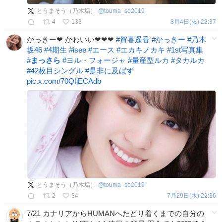
とうまそう（乃木垢）
@
touma_so2019
4
133
8月4日(火) 22:37
かっきー❤ かわいい❤❤❤
#
賀喜遥香
#
かっきー
#
乃木
坂46
#
4期生
#
isee
#
エース
#
エカキノカキ
#
1st写真集
#
まっさら
#
ヨル・フォージャ
#
量産型ルカ
#
タカルカ
#
42枚目シングル
#
是非に及ばず
pic.x.com/70QfjECAdb
とうまそう（乃木垢）
@
touma_so2019
2
34
7月29日(水) 22:36
7/21 カナリアからHUMANへたどり着くまでの自分の