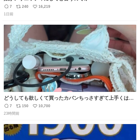
7
240
16,219
返
リ
い
1日前
信
ポ
い
数
ス
ね
ト
数
数
どうしても欲しくて買ったカバンちっさすぎて上手くはめ
ないと荷物入らん。女のカバンってなんでこんなちっさい
7
150
10,700
返
リ
い
の
23時間前
信
ポ
い
数
ス
ね
ト
数
数