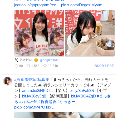
joqr.co.jp/qr/program/rec…
pic.x.com/DxgcsIMyvm
乃木坂46
@
nogizaka46
60
1,568
13,248
2022年6月8日
#
賀喜遥香1st写真集
「
まっさら
」から、先行カットを
公開しました🌊 初ランジェリーカットです🌊 【アマゾ
ン】
amzn.to/3iHPD2L
【楽天】
bit.ly/3uFa59S
【セブ
ン】
bit.ly/38eyJqB
【紀伊國屋】
bit.ly/3IO4ZgD
#
まっさ
ら
#
乃木坂46
#
賀喜遥香
#
かっきー
pic.x.com/5fP47OTsxL