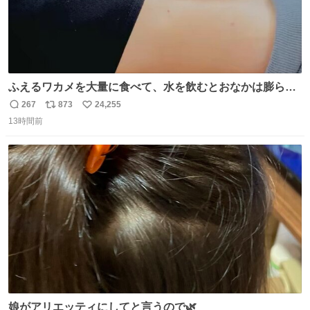
ふえるワカメを大量に食べて、水を飲むとおなかは膨ら
む・・・・！？ ⚠️よい子は絶対マネしないでね⚠️ #夏休み
267
873
24,255
返
リ
い
の自由研究
13時間前
信
ポ
い
数
ス
ね
ト
数
数
娘がアリエッティにしてと言うので🌿