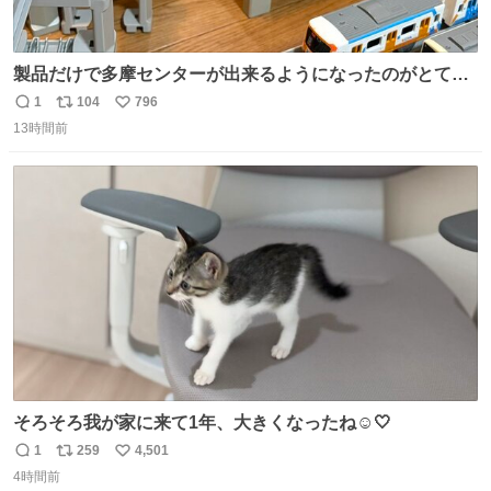
製品だけで多摩センターが出来るようになったのがとても
胸アツ
1
104
796
返
リ
い
13時間前
信
ポ
い
数
ス
ね
ト
数
数
そろそろ我が家に来て1年、大きくなったね☺️🤍
1
259
4,501
返
リ
い
4時間前
信
ポ
い