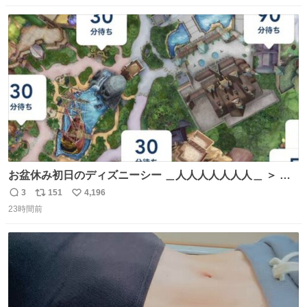
数
ス
ね
ト
数
数
お盆休み初日のディズニーシー ＿人人人人人人人＿ ＞ 空
い て る！＜ ￣^Y^Y^Y^Y^ Y￣
3
151
4,196
返
リ
い
23時間前
信
ポ
い
数
ス
ね
ト
数
数