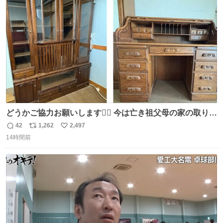
ト
数
数
どうかご協力お願いします🙇‍♂️ 今は亡き祖父母の家の取り壊
しが決まり、どうしても処分して欲しくない食器棚と机の
42
1,262
2,497
返
リ
い
引き取り手を探しております この2つは私の祖母が当初一
14時間前
信
ポ
い
目惚れで購入したもので、祖母はc型肝炎で58歳という若
数
ス
ね
さで亡くなりましたが、この家具達をとても大切にしてお
ト
数
数
りました 続く↓