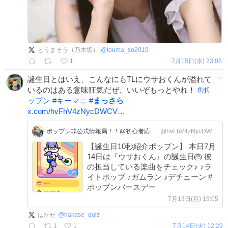
とうまそう（乃木垢）
@
touma_so2019
1
7月15日(水) 23:08
誕生日とはいえ、こんなにもTLにウサおくんが溢れて
いるのはある意味狂気だぜ、いいぞもっとやれ！
#
ポ
ップン
#
キーマニ
#
まっさら
x.com/hvFhV4zNycDWCV…
ポップン非公式情報局！！@初心者応援！！
@hvFhV4zNycDWCVc
【誕生日10秒紹介ポップン】 本日7月
14日は『ウサおくん』の誕生日🎂 彼
の担当している楽曲をチェック♪ ♪ラ
イトポップ ♪ガムラン ♪デチューン #
ポップンバースデー
7月13日(月) 15:05
はかせ
@
hakase_quiz
1
1
7月14日(火) 12:29