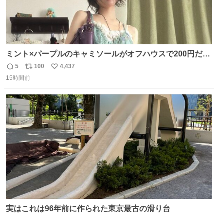
ミント×パープルのキャミソールがオフハウスで200円だっ
た♩
5
100
4,437
返
リ
い
15時間前
信
ポ
い
数
ス
ね
ト
数
数
実はこれは96年前に作られた東京最古の滑り台