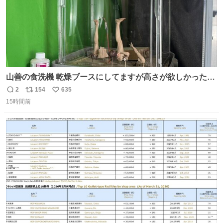
山善の食洗機 乾燥ブースにしてますが高さが欲しかったの
でコレクションケースを置くだけのツルセコ改造 扉が手前
2
154
635
返
リ
い
に開き天井の温度もしっかり上がるのでかなり使いやすく
15時間前
信
ポ
い
なりました😎
数
ス
ね
ト
数
数