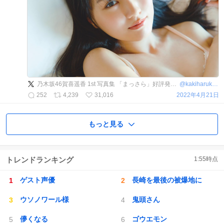
乃木坂46賀喜遥香 1st 写真集 「まっさら」好評発売中【公式】
@
kakiharuka_1st
252
4,239
31,016
2022年4月21日
もっと見る
トレンドランキング
1:55
時点
ゲスト声優
長崎を最後の被爆地に
ウソノワール様
鬼頭さん
儚くなる
ゴウエモン