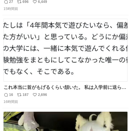
27
696
6,449
返
リ
い
15時間前
信
ポ
い
数
ス
ね
ト
数
数
これ本当に首がもげるくらい頷いた。 私は入学前に送られ
てきた、大学のサークル紹介冊子を見た時点で終わりを感
16
187
2,696
返
リ
い
じたので、女子大でもないくせに偏差値の高い大学のイン
16時間前
信
ポ
い
カレサークルに突撃して所属するという奇行で事なきを得
数
ス
ね
た。 高偏差値に行けないならせめてそれくらいした方が予
ト
数
数
後がいいです。 https://t.co/9nMHIrETkw