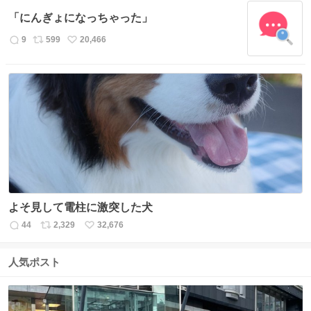
数
ス
ね
「にんぎょになっちゃった」
ト
数
数
9
599
20,466
返
リ
い
信
ポ
い
数
ス
ね
ト
数
数
よそ見して電柱に激突した犬
44
2,329
32,676
返
リ
い
信
ポ
い
数
ス
ね
人気ポスト
ト
数
数