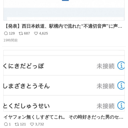
【発表】西日本鉄道、駅構内で流れた“不適切音声”に声明
「被害届も検討」 news.livedoor.com/article/detail… 4日
129
687
4,625
返
リ
い
に西鉄福岡（天神）駅および薬院駅で発生した駅構内放送
19時間前
信
ポ
い
事案について声明を公表した。「第三者によって駅構内放
数
ス
ね
送設備に外部から不正に音声が流された可能性も含めて確
ト
数
数
認を実施」と説明した。
イヤフォン無くしすぎてこれ。 その時好きだった男のセコ
ムの名前にしてる
1
121
3,732
返
リ
い