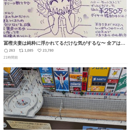
冨樫夫妻は純粋に浮かれてるだけな気がするな〜 全アはこ
こに自分の市場価値的なものを上乗せするので、 すっぴん
263
1,085
23,780
返
リ
い
＆寝起きのボサボサ頭でも「今日も可愛いね」が止まらな
21時間前
信
ポ
い
い。放っておくと永遠に髪撫でてきて作業進まない()
数
ス
ね
156cm40kg、年中日焼け止めとお友達の私より綺麗な手や
ト
数
数
めてもろて とか言う