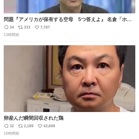
問題『アメリカが保有する空母 5つ答えよ』 名倉「ホン
マごめん、日本」
34
333
7,787
返
リ
い
13時間前
信
ポ
い
数
ス
ね
ト
数
数
卵産んだ瞬間回収された鶏
32
2,189
42,606
返
リ
い
16時間前
信
ポ
い