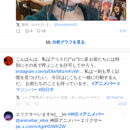
雅珠（みやびたま）
@
honebami55
4
28
9:50
分析グラフを見る
こんばんは、私はアリスだ(*'ω'*)🍊💰 お前たちには特
別にその名で呼ぶことを許可してやろう。
instagram.com/p/DbvfdhzmKvW/…
私は一刻も早く記
憶を見つけたい。 今日はにこちと一緒に行動するん
だ。 お前たちのことも待っているぞ。
#
アニメバー
#
マジンバー
#
四日市
シャア専用ガンダムバー 大佐（ガンダムバー•マジンバーZ）
@
CharColonel
14:22
エリクサーいますm(_ _)m
#
神田
#
アニメバー
@animebar_elixir
神田アニメバーエリクサー
pic.x.com/vXgnHDWRZW