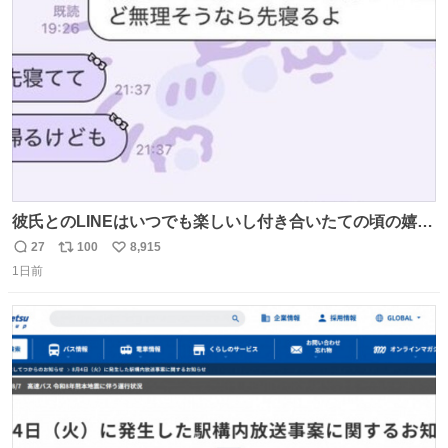
ト
数
数
彼氏とのLINEはいつでも楽しいし付き合いたての頃の嬉し
かったLINEは無限にあるけど(同棲前は1日で各50通くらい
27
100
8,915
返
リ
い
送りあってたし)最近嬉しかったのはこれ
1日前
信
ポ
い
数
ス
ね
ト
数
数