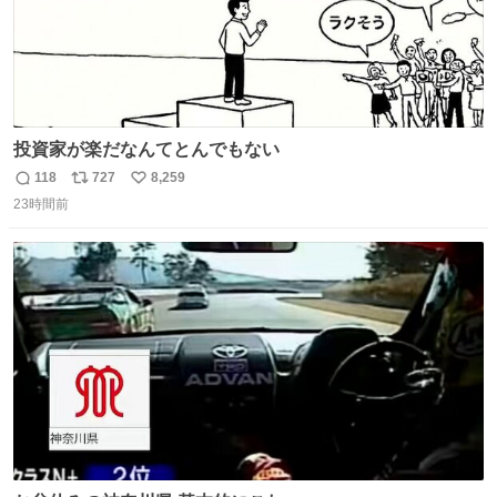
投資家が楽だなんてとんでもない
118
727
8,259
返
リ
い
23時間前
信
ポ
い
数
ス
ね
ト
数
数