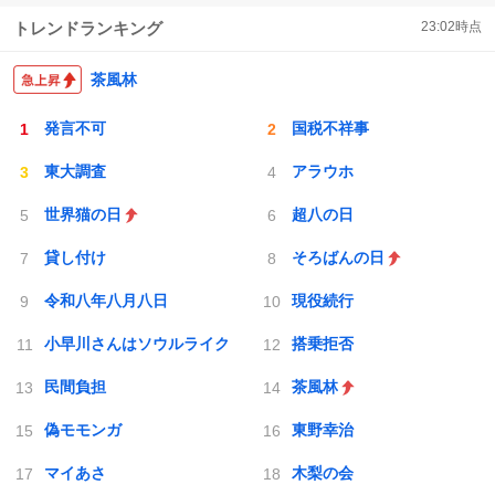
トレンドランキング
23:02
時点
茶風林
発言不可
国税不祥事
東大調査
アラウホ
世界猫の日
超八の日
貸し付け
そろばんの日
令和八年八月八日
現役続行
小早川さんはソウルライク
搭乗拒否
民間負担
茶風林
偽モモンガ
東野幸治
マイあさ
木梨の会