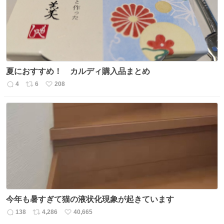
数
夏におすすめ！ カルディ購入品まとめ
4
6
208
返
リ
い
信
ポ
い
数
ス
ね
ト
数
数
今年も暑すぎて猫の液状化現象が起きています
138
4,286
40,665
返
リ
い