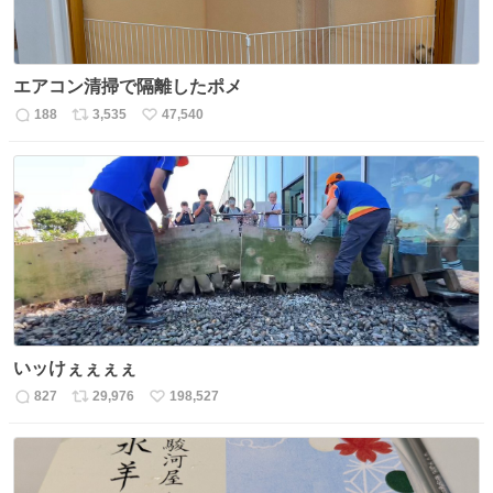
エアコン清掃で隔離したポメ
188
3,535
47,540
返
リ
い
信
ポ
い
数
ス
ね
ト
数
数
いッけぇぇぇぇ
827
29,976
198,527
返
リ
い
信
ポ
い
数
ス
ね
ト
数