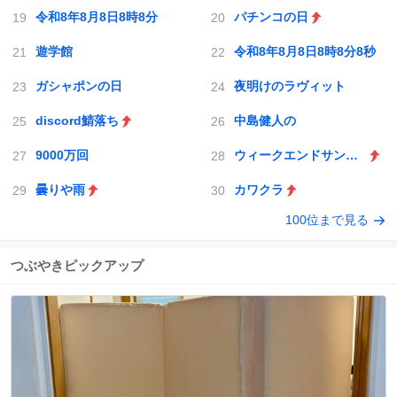
令和8年8月8日8時8分
パチンコの日
遊学館
令和8年8月8日8時8分8秒
ガシャポンの日
夜明けのラヴィット
discord鯖落ち
中島健人の
9000万回
ウィークエンドサンシャイン
曇りや雨
カワクラ
100位まで見る
つぶやきピックアップ