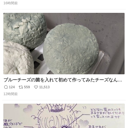
16時間前
信
ポ
い
数
ス
ね
ト
数
数
ブルーチーズの菌を入れて初めて作ってみたチーズなんだ
けど 本能でちょっとヤバいと思っちゃう見た目だな
124
559
11,513
返
リ
い
12時間前
信
ポ
い
数
ス
ね
ト
数
数