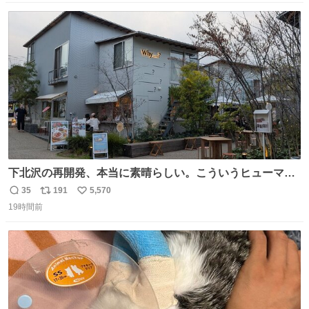
数
ス
ね
ト
数
数
下北沢の再開発、本当に素晴らしい。こういうヒューマン
スケールの開発がいいんだよ。
35
191
5,570
返
リ
い
19時間前
信
ポ
い
数
ス
ね
ト
数
数