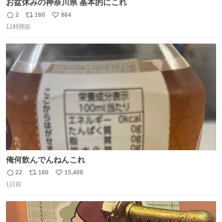
お盆休みの神奈川県 基本的にこれ
2
160
864
返
リ
い
11時間前
信
ポ
い
数
ス
ね
ト
数
数
俺何飲んでんねんこれ
22
180
15,408
返
リ
い
1日前
信
ポ
い
数
ス
ね
ト
数
数