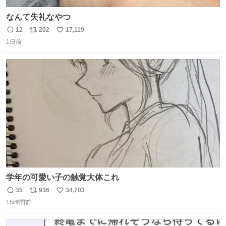
なんて失礼なやつ
12
202
17,119
返
リ
い
1日前
信
ポ
い
数
ス
ね
ト
数
数
学年の可愛い子の触覚大体これ
35
936
34,703
返
リ
い
15時間前
信
ポ
い
数
ス
ね