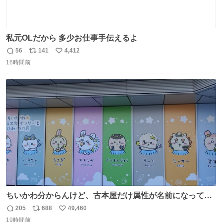
私元OLだから 多少お仕事手伝えるよ
56
141
4,412
返
リ
い
16時間前
信
ポ
い
数
ス
ね
ト
数
数
ちいかわ分からんけど、古本屋だけ属性が名前になってる
のはどういうこと？
205
688
49,460
返
リ
い
19時間前