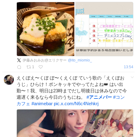
伊藤みおみお@エリクサー
@
ito_miomio_
1
13:54
えくぼえ〜くぼ ぼ〜くえくぼ ていう歌の「えくぼお
うじ」ひらけ！ポンキッキでやってたよね👑 はい出
勤〜！我、明日は23時までだし明後日は休みなので今
週遅く来るなら今日のうちにね。
#
アニメバー
#
コン
カフェ
#
animebar
pic.x.com/N6c4Nehkrj