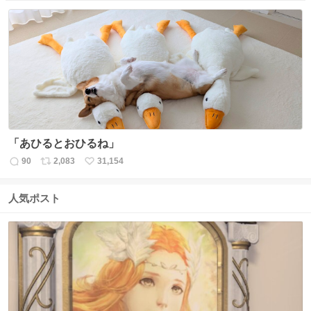
信
ポ
い
数
ス
ね
ト
数
数
「あひるとおひるね」
90
2,083
31,154
返
リ
い
信
ポ
い
数
ス
ね
人気ポスト
ト
数
数