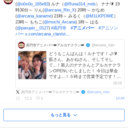
(
@o0x0o_165e83
) ルナ（
@Runa314_mds
） ナナ🔰 19
時30分～ りん(
@arcana_Rin_X
) 20時～ かなめ
(
@arcana_kaname
) 21時～ みるく（
@M1LKPOME
）
23時～ もちこ(
@mochi_Arcana
) 1時～ はる
(
@parupin__0127
)
#
高円寺
#
アニメバー
#
アニソン
バー
x.com/arcana_clan/st…
高円寺アニメバー👑アルカナクラン👑
@arcana_clan
どうもこんばんは！ルナです！🌙🔰
藍さん、あかねさん、そしてそし
て...！新人のナナさんとアルカナクラ
ンOPENいたしました！ 今日は華金
ですよ...！５時まで営業予定です！皆
さんのご来店をお待ちしています~!! #
10:10
高円寺 #アニメバー #アニソンバ
高円寺アニメバー👑アルカナクラン👑
@
arcana_clan
ー #コスプレ #コンカフェ #カラ
1
1
10:46
オケ歌い放題
もっと見る