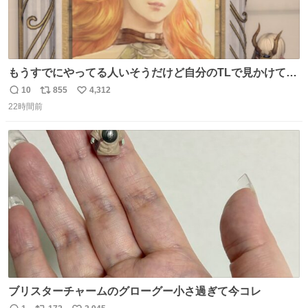
もうすでにやってる人いそうだけど自分のTLで見かけてな
い
10
855
4,312
返
リ
い
22時間前
信
ポ
い
数
ス
ね
ト
数
数
ブリスターチャームのグローグー小さ過ぎて今コレ