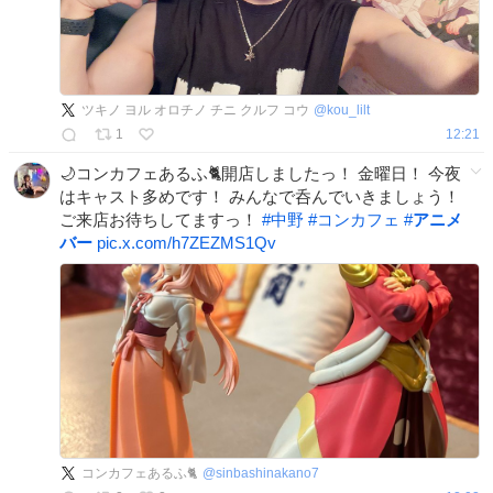
ツキノ ヨル オロチノ チニ クルフ コウ
@
kou_lilt
1
12:21
🌙コンカフェあるふ🐈開店しましたっ！ 金曜日！ 今夜
はキャスト多めです！ みんなで呑んでいきましょう！
ご来店お待ちしてますっ！
#
中野
#
コンカフェ
#
アニメ
バー
pic.x.com/h7ZEZMS1Qv
コンカフェあるふ🐈
@
sinbashinakano7