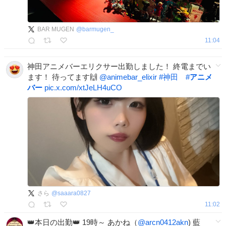
BAR MUGEN
@
barmugen_
11:04
神田アニメバーエリクサー出勤しました！ 終電までい
ます！ 待ってます🙌
@animebar_elixir
#
神田
#
アニメ
バー
pic.x.com/xtJeLH4uCO
さら
@
saaara0827
11:02
👑本日の出勤👑 19時～ あかね（
@arcn0412akn
) 藍