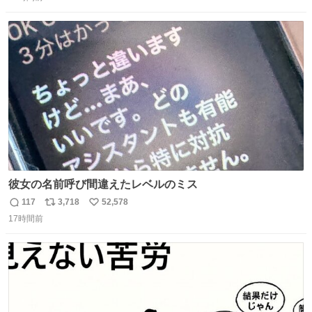
信
ポ
い
数
ス
ね
ト
数
数
彼女の名前呼び間違えたレベルのミス
117
3,718
52,578
返
リ
い
17時間前
信
ポ
い
数
ス
ね
ト
数
数