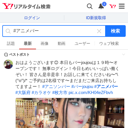
i
ログイン
ID新規取得
検索
キ
ー
話題
最新
画像
動画
ユーザー
ウェブ検索
ワ
ベストポスト
ー
ド
おはようございます😊 本日もバーjoujouは１９時〜オ
を
ープンです！ 無事ログイン！今日もめいいっぱい働く
消
ぞい！ 皆さん是非是非！お話しに来てくださいね〜*\
す
(^o^)/* ご予約は2名様です〜まだまだご来店お持ちし
てますよー！
#
アニソンバー
#
バーjoujou
#
アニメバー
#
大阪府
#
カラオケ
#
枚方市
pic.x.com/KH04eZFbvh