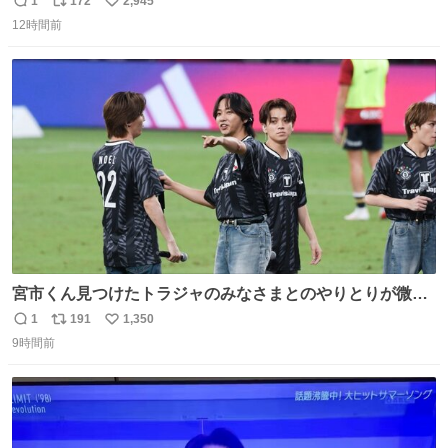
1
172
2,945
返
リ
い
12時間前
信
ポ
い
数
ス
ね
ト
数
数
宮市くん見つけたトラジャのみなさまとのやりとりが微笑
ましかった…マリノス至上主義なのでこれ見てて一気に好
1
191
1,350
返
リ
い
感度が爆上がりました…🥹
9時間前
信
ポ
い
数
ス
ね
ト
数
数