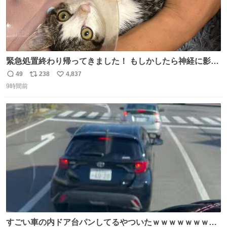
緊急処置終わり帰ってきました！ もしかしたら神経に影響
も出ているのかもと、、その影響で出にくいのもあるかも
49
238
4,837
返
リ
い
との事 内臓エコーもしてみると少し動きが弱いのかもなぁ
9時間前
信
ポ
い
と先生が言っておりました。 明日また病院です！ 帰ってき
数
ス
ね
て弟にぐるぐる言いながら甘えん坊してました☺️
ト
数
数
すごい車の内ドア台パンしてるやついたｗｗｗｗｗｗｗｗ