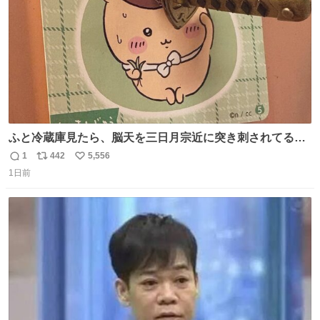
ふと冷蔵庫見たら、脳天を三日月宗近に突き刺されてるく
りまんじゅうパイセンが
1
442
5,556
返
リ
い
1日前
信
ポ
い
数
ス
ね
ト
数
数