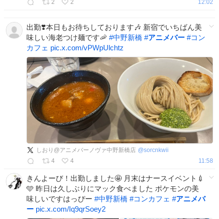
2
2
12:02
出勤❣️本日もお待ちしております🎶 新宿でいちばん美
味しい海老つけ麺です🦐
#
中野新橋
#
アニメバー
#
コン
カフェ
pic.x.com/vPWpUlchtz
しおり@アニメバーノヴァ中野新橋店
@
sorcnkwii
4
4
11:58
きんよーび！出勤しました🤩 月末はナースイベント💉
🩵 昨日は久しぶりにマック食べました ポケモンの美
味しいですはっぴー
#
中野新橋
#
コンカフェ
#
アニメバ
ー
pic.x.com/Iq9qrSoey2