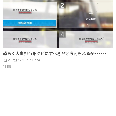
数
恐らく人事担当をクビにすべきだと考えられるが‥‥‥
2
179
1,774
返
リ
い
1日前
信
ポ
い
数
ス
ね
ト
数
数