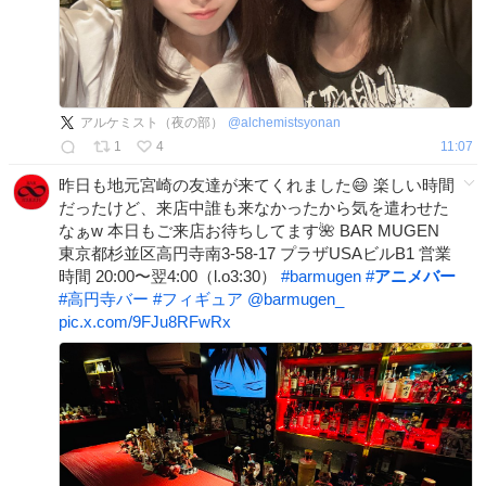
アルケミスト（夜の部）
@
alchemistsyonan
1
4
11:07
昨日も地元宮崎の友達が来てくれました😄 楽しい時間
だったけど、来店中誰も来なかったから気を遣わせた
なぁw 本日もご来店お待ちしてます🌺 BAR MUGEN
東京都杉並区高円寺南3-58-17 プラザUSAビルB1 営業
時間 20:00〜翌4:00（l.o3:30）
#
barmugen
#
アニメバー
#
高円寺バー
#
フィギュア
@barmugen_
pic.x.com/9FJu8RFwRx