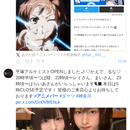
あやか@アニメバーノヴァ中野新橋店
@
Ayk__666__
3
3
11:58
平塚アルケミストOPENしました🌙 ♡かえで、るな♡
20時半頃〜つば様、22時頃〜レイさん、まいさん、23
時頃〜はらいあさんがいらっしゃいます🐈‍⬛ 本日は5
時CLOSE予定です！ 皆様のご来店心よりお待ちして
おります
#
アニメバー
#
ダーツ
#
神奈川
pic.x.com/Gn0V8rEhLk