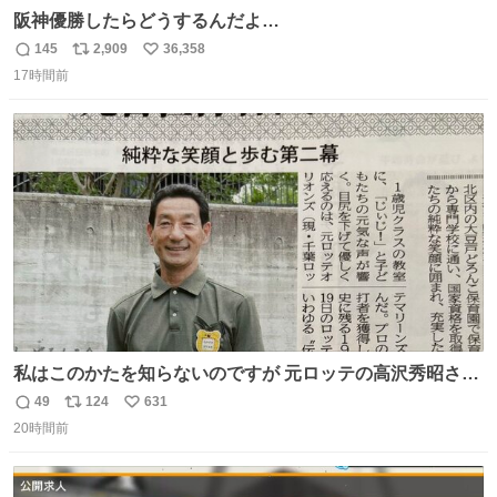
阪神優勝したらどうするんだよ…
145
2,909
36,358
返
リ
い
17時間前
信
ポ
い
数
ス
ね
ト
数
数
私はこのかたを知らないのですが 元ロッテの高沢秀昭さん
現在67才 保育士として活躍✨ 「タウンニュース」より #
49
124
631
返
リ
い
ロッテ #高沢秀昭 さん
20時間前
信
ポ
い
数
ス
ね
ト
数