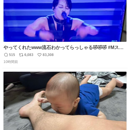
やってくれたwww流石わかってらっしゃる🤣🤣🤣 #Mステ
#西川貴教
515
6,083
83,308
返
リ
い
10時間前
信
ポ
い
数
ス
ね
ト
数
数