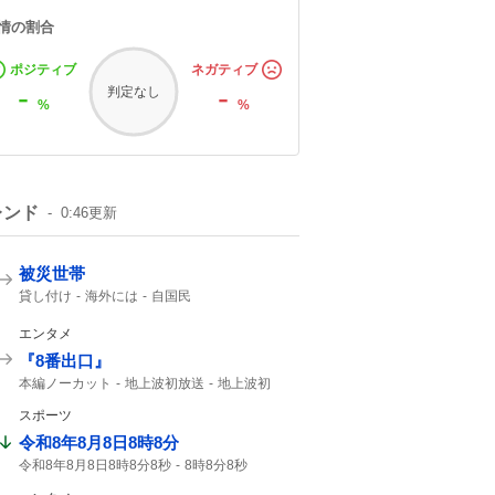
情の割合
ポジティブ
ネガティブ
-
-
判定なし
%
%
レンド
0:46
更新
被災世帯
貸し付け
海外には
自国民
エンタメ
『8番出口』
本編ノーカット
地上波初放送
地上波初
二宮和也
映画「8番出口」
朝8時
スポーツ
8番出口
映画8番出口
金ロー
令和8年8月8日8時8分
令和8年8月8日8時8分8秒
8時8分8秒
8年8月8日8時8分
8秒