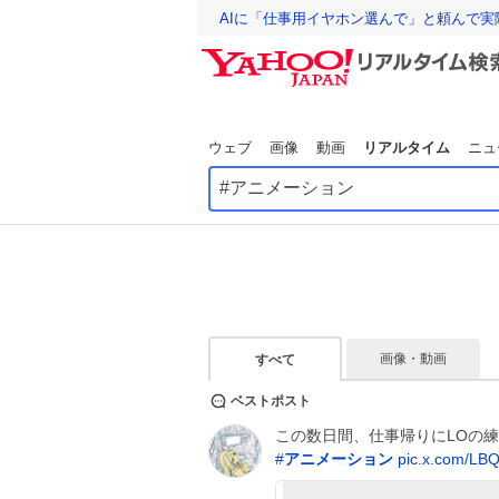
AIに「仕事用イヤホン選んで」と頼んで
ウェブ
画像
動画
リアルタイム
ニュ
画像・動画
すべて
ベストポスト
この数日間、仕事帰りにLOの
#
アニメーション
pic.x.com/LB