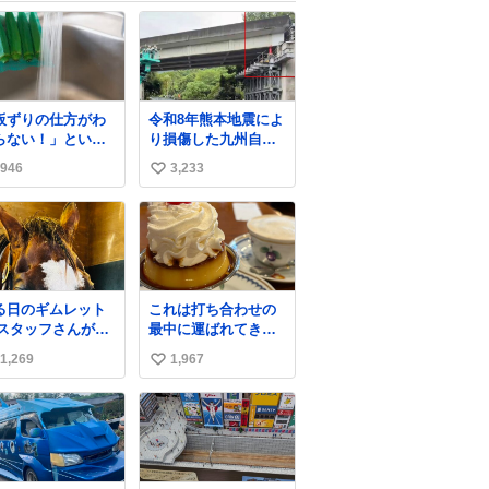
板ずりの仕方がわ
令和8年熊本地震によ
らない！」という
り損傷した九州自動
に朗報📢 実はオク
車道 片野川橋（下
946
3,233
い
の下処理は“ネット
り線）の復旧作業を
入れたままこすり
行っています。 タイ
い
いするだけ”でOK
ムラプス動画で、段
ね
差が生じた橋桁をジ
数
落ちますよ✨
ャッキアップしてい
る様子をご紹介しま
す。 引き続き、早期
る日のギムレット
これは打ち合わせの
復旧に向けて着実に
 スタッフさんが前
最中に運ばれてきて
工事を進めてまいり
を編んでラーメン
私の理性を根こそぎ
ます。 #NEXCO西日
1,269
1,967
い
ンみたいになって
奪い去ったプリンの
本 #熊本地震
笑 何か言いた
写真です。
い
に見えます🤭 #
ね
ニノギムレット
数