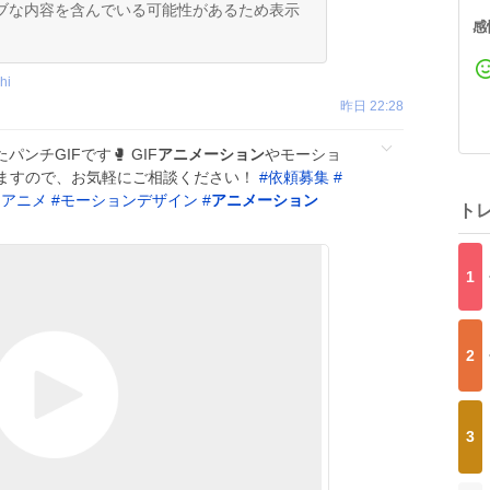
ブな内容を含んでいる可能性があるため表示
感
hi
昨日 22:28
パンチGIFです🥊 GIF
アニメーション
やモーショ
ますので、お気軽にご相談ください！
#
依頼募集
#
Fアニメ
#
モーションデザイン
#
アニメーション
ト
1
2
3