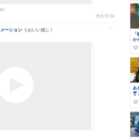
jin
昨日 15:34
ニメーション
うおいい感じ！
「
か
方
い
ラ
に
い
洗
ね
👍 簡単に産毛や汚れ
数
が
あ

髪
い
マ
ました
い
げ…
ね
タ
数