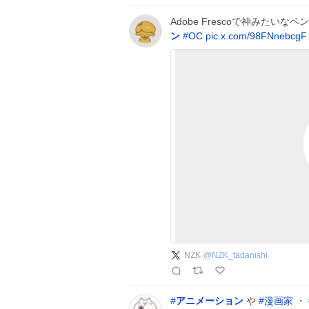
Adobe Frescoで神みたい
ン
#
OC
pic.x.com/98FNnebcgF
NZK
@
NZK_tadanishi
#
アニメーション
や
#
漫画家
・