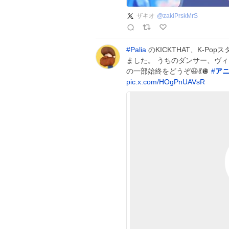
ザキオ
@
zakiPrskMrS
#
Palia
のKICKTHAT、K-Pop
ました。 うちのダンサー、ヴィクトリア
の一部始終をどうぞ😃💃🪩
#
ア
pic.x.com/HOgPnUAVsR