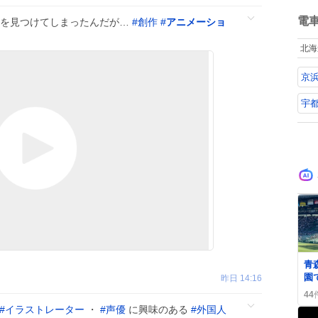
ね
数
電
なペンを見つけてしまったんだが…
#
創作
#
アニメーショ
北海
京
宇都
青
園
昨日 14:16
バ
44
発
#
イラストレーター
・
#
声優
に興味のある
#
外国人