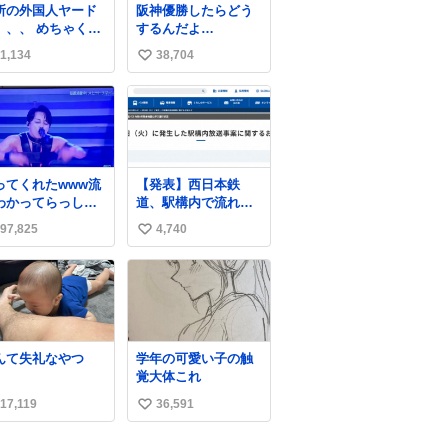
所の外国人ヤード
阪神優勝したらどう
、、、 めちゃくち
するんだよ…
有名車捨てられて
1,134
38,704
い
した😭 外装ぼろぼ
だし、、 中も何に
い
残ってないし、、
ね
哀想に😢😢 今まで
数
十年お疲れ様でし
、、 #バニング #
時 #廃車 #勿体
ってくれたwww流
【発表】西日本鉄
い
わかってらっしゃ
道、駅構内で流れ
🤣🤣 #Mステ #西
た“不適切音声”に声
97,825
4,740
い
貴教
明「被害届も検討」
news.livedoor.com/
い
article/detail… 4日に
ね
西鉄福岡（天神）駅
数
および薬院駅で発生
した駅構内放送事案
について声明を公表
んて失礼なやつ
学年の可愛い子の触
した。「第三者によ
覚大体これ
って駅構内放送設備
に外部から不正に音
17,119
36,591
い
声が流された可能性
い
も含めて確認を実