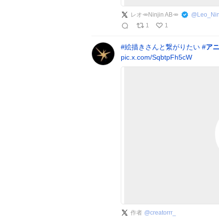
レオ🥕Ninjin AB🥕
@
Leo_Nin
1
1
#
絵描きさんと繋がりたい
#
ア
pic.x.com/SqbtpFh5cW
作者
@
creatorrr_