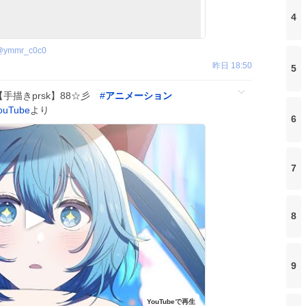
4
@
ymmr_c0c0
昨日 18:50
5
【手描きprsk】88☆彡
#
アニメーション
ouTube
より
6
7
8
9