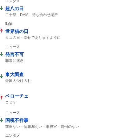
エンタメ
超八の日
二十祭
DAM
待ち合わせ場所
SUPER EIGHT
動物
世界猫の日
タコの日
幸せでありますように
今日は何の日
今日は
ニュース
発言不可
非常に残念
東大調査
外国人受け入れ
ベローチェ
コミケ
ニュース
国税不祥事
前例ない
情報漏えい
事務官
前例のない
エンタメ