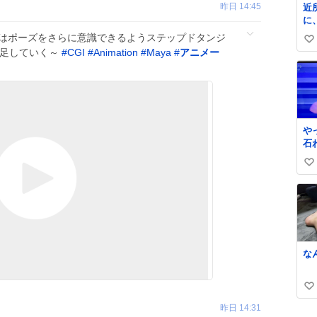
昨日 14:45
近
に
ゃ
回はポーズをさらに意識できるようステップドタンジ
い
ま
を足していく～
#
CGI
#
Animation
#
Maya
#
アニメー
ろ
い
も
ね
可
数
数
た
当
や
無
石
る
い
川
い
ね
数
な
い
い
昨日 14:31