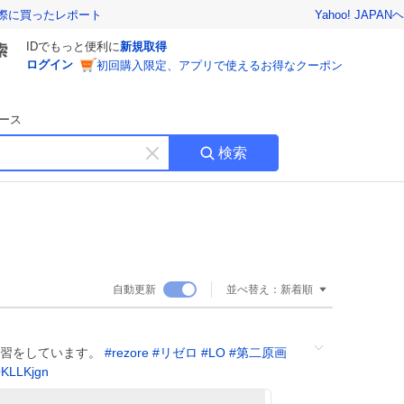
Yahoo! JAPAN
ヘ
実際に買ったレポート
IDでもっと便利に
新規取得
ログイン
初回購入限定、アプリで使えるお得なクーポン
ース
検索
キ
ー
ワ
ー
ド
を
消
自動更新
並べ替え：
新着順
す
練習をしています。
#
rezore
#
リゼロ
#
LO
#
第二原画
QKLLKjgn