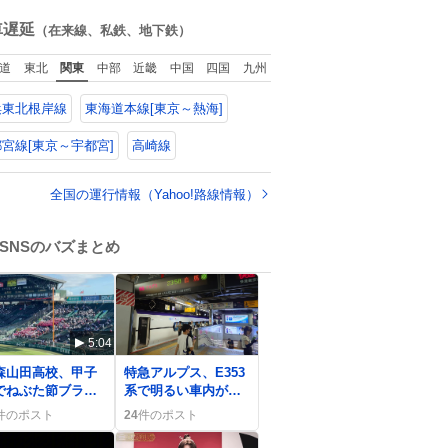
施」と説明した。
ね
数
車遅延
（在来線、私鉄、地下鉄）
道
東北
関東
中部
近畿
中国
四国
九州
浜東北根岸線
東海道本線[東京～熱海]
宮線[東京～宇都宮]
高崎線
全国の運行情報（Yahoo!路線情報）
SNSのバズまとめ
5:04
0
森山田高校、甲子
特急アルプス、E353
でねぶた節ブラス
系で明るい車内が話
ンドと共に得点連
題に 乗客は「快
件のポスト
24
件のポスト
にファン歓喜
適」や「灯りがすご
い」と歓喜