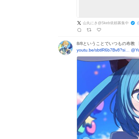
山丸にき@Skeb依頼募集中
8/8ということでいつもの布教 
youtu.be/sbtlR6b7Bv8?si…
@Y