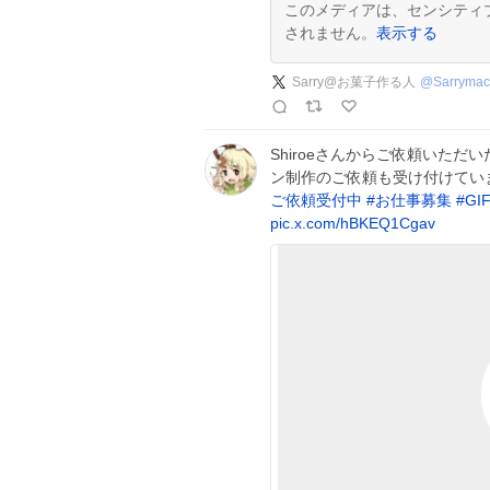
このメディアは、センシティ
されません。
表示する
Sarry@お菓子作る人
@
Sarrymac
Shiroeさんからご依頼いただいた
ン制作のご依頼も受け付けてい
ご依頼受付中
#
お仕事募集
#
GI
pic.x.com/hBKEQ1Cgav