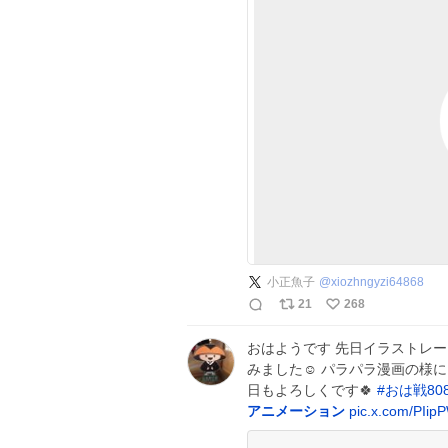
小正魚子
@
xiozhngyzi64868
21
268
おはようです 先日イラストレ
みました☺️ パラパラ漫画の様に
日もよろしくです🍀
#
おは戦808
アニメーション
pic.x.com/PIip