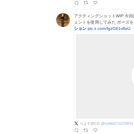
アクティングショットWIP 今
ェントを使用してみた ポーズ
ション
pic.x.com/fgzG61v8eU
りよす@CG
@
ryokkeCG220654