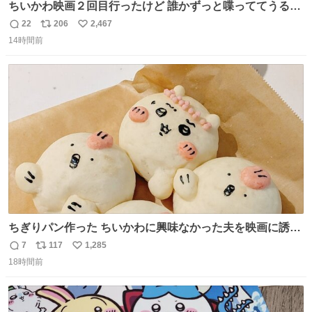
ちいかわ映画２回目行ったけど 誰かずっと喋っててうるさ
かった 許せねえ
22
206
2,467
返
リ
い
14時間前
信
ポ
い
数
ス
ね
ト
数
数
ちぎりパン作った ちいかわに興味なかった夫を映画に誘い
出すことに成功したからさァ、永遠のいのち食べさせてか
7
117
1,285
返
リ
い
ら観に行くねッ🎫
18時間前
信
ポ
い
数
ス
ね
ト
数
数