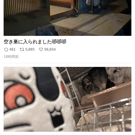
空き巣に入られました🤣🤣🤣
461
5,885
56,654
返
リ
い
18時間前
信
ポ
い
数
ス
ね
ト
数
数