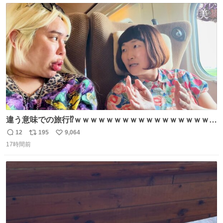
ト
数
数
違う意味での旅行⁉️ｗｗｗｗｗｗｗｗｗｗｗｗｗｗｗｗｗｗ
ｗ
12
195
9,064
返
リ
い
17時間前
信
ポ
い
数
ス
ね
ト
数
数