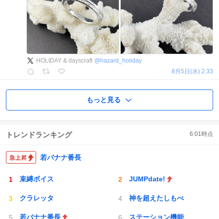
HOLIDAY & dayscraft
@
hazard_holiday
8月5日(水) 2:33
もっと見る
トレンドランキング
6:01
時点
若バナナ番長
束縛ボイス
JUMPdate!
クラレッタ
神を超えたしもべ
若バナナ番長
ステーション機能