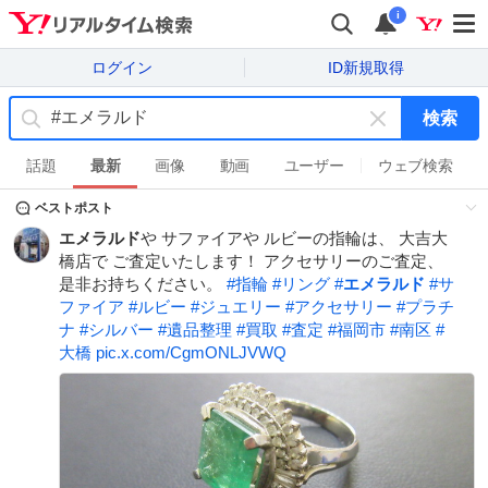
i
ログイン
ID新規取得
検索
キ
ー
話題
最新
画像
動画
ユーザー
ウェブ検索
ワ
ベストポスト
ー
ド
エメラルド
や サファイアや ルビーの指輪は、 大吉大
を
橋店で ご査定いたします！ アクセサリーのご査定、
消
是非お持ちください。
#
指輪
#
リング
#
エメラルド
#
サ
す
ファイア
#
ルビー
#
ジュエリー
#
アクセサリー
#
プラチ
ナ
#
シルバー
#
遺品整理
#
買取
#
査定
#
福岡市
#
南区
#
大橋
pic.x.com/CgmONLJVWQ