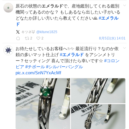
原石の状態の
エメラルド
で、産地鑑別してくれる鑑別
機関ってあるのかな？ もしあるなら出したい子がいる
どなたか詳しい方いたら教えてください🙏
#
エメラル
ド
キツネ🦊
@
kitune1825
2
2
8月5日(水) 14:01
お待たせしているお客様へ✨✨ 最近流行り？なのか依
頼の多いマット仕上げ
#
エメラルド
をアシンメトリ
ー？セッティング 喜んで頂けたら幸いです☆
#
コロン
ビア
#
チボール
#
シルバーバングル
pic.x.com/SnN7YxAcMf