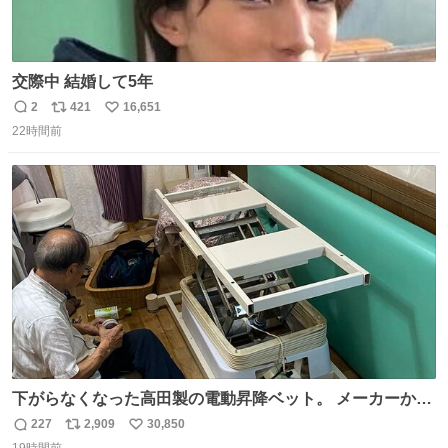
交際中 結婚して5年
2
421
16,651
返
リ
い
22時間前
信
ポ
い
数
ス
ね
ト
数
数
下がらなくなった高田製の電動昇降ベット。 メーカーから
は、完全に見放されたんですが、 見事に85歳の父が治しま
227
2,909
30,850
返
リ
い
した。 うちの父は、トヨタカローラのボディをオート生産