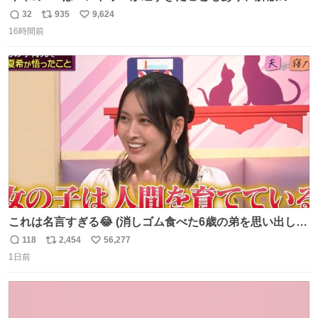
能性を作り出してからのスタート！！ 遅くなって申し訳な
32
935
9,624
返
リ
い
い🙏 エントリーナンバーは「GO!無策!」でかなり覚えやす
16時間前
信
ポ
い
い！応援をお願いすることになりそう！！
数
ス
ね
ト
数
数
これは名言すぎる😂 (消しゴム食べた6歳の弟を思い出しな
がら)
118
2,454
56,277
返
リ
い
1日前
信
ポ
い
数
ス
ね
ト
数
数