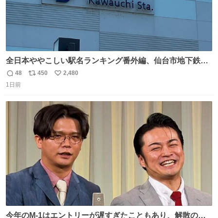
全日本ややこしい駅名ランキング番外編、仙台市地下鉄川
内駅
48
450
2,480
返
リ
い
1日前
信
ポ
い
数
ス
ね
ト
数
数
今年のM-1はエントリーが遅すぎたこともあり、解散の可