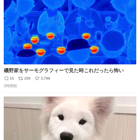
ト
数
数
磯野家をサーモグラフィーで見た時これだったら怖い
15
100
3,796
返
リ
い
2時間前
信
ポ
い
数
ス
ね
ト
数
数