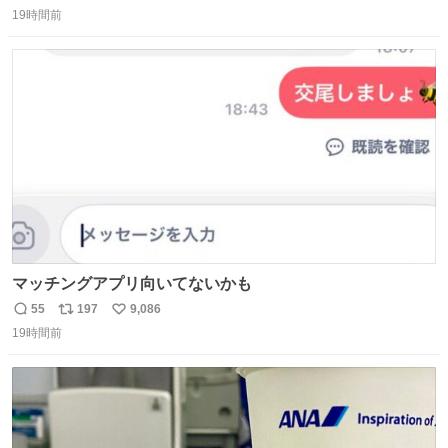
返
リ
い
自分で貯めてた2万円を役に立てて欲しい、みんなも元気
19時間前
信
ポ
い
になって欲しいと。家内も一緒に募金したので、自分も何
数
ス
ね
かできたらなぁと思いました。
ト
数
数
マッチングアプリ向いてないかも
55
197
9,086
返
リ
い
19時間前
信
ポ
い
数
ス
ね
ト
数
数