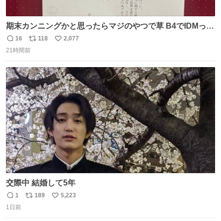
期末カンニングかと思ったらマジのやつで草 B4でIDMって
ことはおそらく就職だし、内定取り消し？ それと夏休み期
16
118
2,077
返
リ
い
間の停学って無意味じゃね？
21時間前
信
ポ
い
数
ス
ね
ト
数
数
交際中 結婚して5年
1
189
5,223
返
リ
い
1日前
信
ポ
い
数
ス
ね