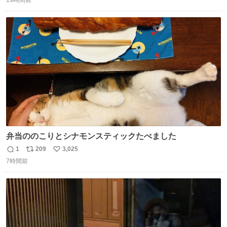
19時間前
信
ポ
い
する、工業ロボットの製作者なんですが、 父が電動ベット
数
ス
ね
の配線をハンダで修理している横で、
ト
数
数
弁当ののこりとシナモンスティックたべました
1
209
3,025
返
リ
い
7時間前
信
ポ
い
数
ス
ね
ト
数
数