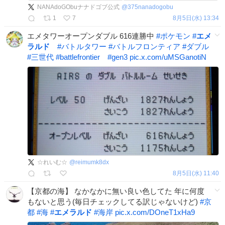
NANAdoGObuナナドゴブ公式
@
375nanadogobu
1
7
8月5日(水) 13:34
エメタワーオープンダブル 616連勝中
#
ポケモン
#
エメ
ラルド
#
バトルタワー
#
バトルフロンティア
#
ダブル
#
三世代
#
battlefrontier
#
gen3
pic.x.com/uMSGanotiN
☆れいむ☆
@
reimumk8dx
8月5日(水) 11:40
【京都の海】 なかなかに無い良い色してた 年に何度
もないと思う(毎日チェックしてる訳じゃないけど)
#
京
都
#
海
#
エメラルド
#
海岸
pic.x.com/DOneT1xHa9