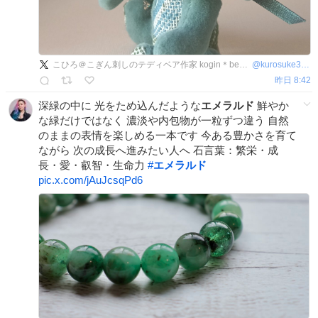
こひろ＠こぎん刺しのテディベア作家 kogin＊bear style
@
kurosuke3796
昨日 8:42
深緑の中に 光をため込んだような
エメラルド
鮮やか
な緑だけではなく 濃淡や内包物が一粒ずつ違う 自然
のままの表情を楽しめる一本です 今ある豊かさを育て
ながら 次の成長へ進みたい人へ 石言葉：繁栄・成
長・愛・叡智・生命力
#
エメラルド
pic.x.com/jAuJcsqPd6