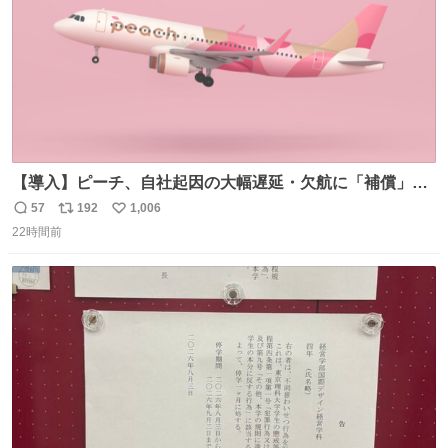
【導入】ピーチ、自社起因の大幅遅延・欠航に「補償」開
始へ news.livedoor.com/article/detail… 同社に起因する理
57
192
1,006
返
リ
い
由によって大幅遅延や欠航が発生した場合、乗客が負担し
22時間前
信
ポ
い
た宿泊費や交通費を、領収書の事後申請に基づき、国内線
数
ス
ね
は1人あたり上限1万円、国際線は上限2万円まで支払う。
ト
数
数