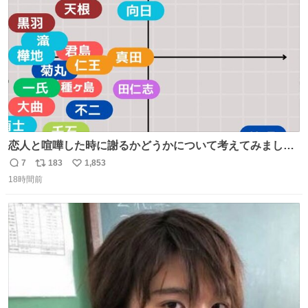
数
恋人と喧嘩した時に謝るかどうかについて考えてみました
💭 ▶︎自分から謝る or 悪くないなら謝らない ▶︎ねちねちす
7
183
1,853
返
リ
い
る or さっぱりしている 個人的見解です！色々と許してく
18時間前
信
ポ
い
ださい！
数
ス
ね
ト
数
数