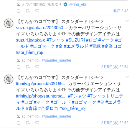
えび🍤期間限定|執着取り
@
ring_ebi
昨日 2:43
【なんかのロゴです】 スタンダードTシャツ
suzuri.jp/taka-c/2043050…
カラーバリエーション・サ
イズ いろいろあります👕 その他デザインアイテムは
suzuri.jp/taka-c
#
Tシャツ
#
SUZURI
#
ロゴ
#
マーク
#
ゴ
ールド
#
ロゴマーク
#
金
#
エメラルド
#
青緑
#
企業ロゴ
#
soi_hẻm_roji
soi hẻm roji
@
saunter_saunter
8月5日(水) 22:54
【なんかのロゴです】 スタンダードTシャツ
ttrinity.jp/product/509165…
カラーバリエーション・サ
イズ いろいろあります👕 その他デザインアイテムは
ttrinity.jp/shop/sauntersa…
#
Tシャツ
#
Tシャツトリニテ
ィ
#
ロゴ
#
マーク
#
ゴールド
#
ロゴマーク
#
金
#
エメラ
ルド
#
青緑
#
企業ロゴ
#
soi_hẻm_roji
soi hẻm roji
@
saunter_saunter
8月5日(水) 22:52