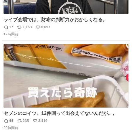
ライブ会場では、財布の判断力がおかしくなる。
17
1,153
6,697
返
リ
い
17時間前
信
ポ
い
数
ス
ね
ト
数
数
セブンのコイツ、12件回って出会えてないんだが。。
44
235
3,419
返
リ
い
20時間前
信
ポ
い