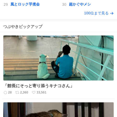
風とロック芋煮会
超かぐやメシ
100位まで見る
つぶやきピックアップ
「館長にそっと寄り添うキナコさん」
28
2,360
33,561
返
リ
い
信
ポ
い
数
ス
ね
ト
数
数