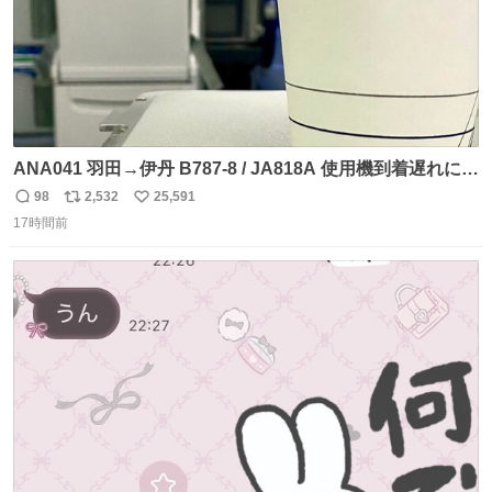
ANA041 羽田→伊丹 B787-8 / JA818A 使用機到着遅れにつ
き 「安全に支障ない範囲で1分1秒でも遅延回復に努めてお
98
2,532
25,591
返
リ
い
ります」と機長の気合い十分！ が、フライトは順調に進み
17時間前
信
ポ
い
すぎ… 「飛ばしすぎたせいか現在奈良県上空での待機を命
数
ス
ね
じられております」 でコンソメスープ吹き出しそうになり
ト
数
数
ましたw