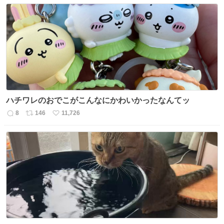
信
ポ
い
数
ス
ね
ト
数
数
ハチワレのおでこがこんなにかわいかったなんてッ
8
146
11,726
返
リ
い
信
ポ
い
数
ス
ね
ト
数
数