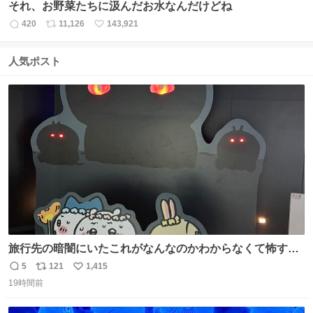
それ、お野菜たちに汲んだお水なんだけどね
420
11,126
143,921
返
リ
い
信
ポ
い
数
ス
ね
人気ポスト
ト
数
数
旅行先の暗闇にいたこれがなんなのかわからなくて怖すぎ
た 子どもたちも怖がりまくってた👻 ちいかわってこういう
5
121
1,415
返
リ
い
感じのお話なんですか…？
19時間前
信
ポ
い
数
ス
ね