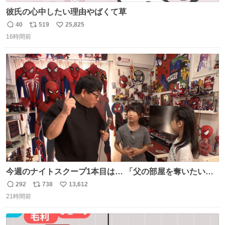
彼氏の心中したい理由やばくて草
40
519
25,825
返
リ
い
16時間前
信
ポ
い
数
ス
ね
ト
数
数
今週のナイトスクープ1本目は… 「父の部屋を奪いたい姉
妹」
292
738
13,612
返
リ
い
21時間前
信
ポ
い
数
ス
ね
ト
数