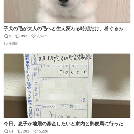
子犬の毛が大人の毛へと生え変わる時期だけ、着ぐるみを
着てるように見える良さがあります
9
992
7,577
返
リ
い
16時間前
信
ポ
い
数
ス
ね
ト
数
数
今日、息子が地震の募金したいと家内と郵便局に行ったみ
たいです。おもちゃとか買う選択肢もあったと思うけど、
61
281
5,226