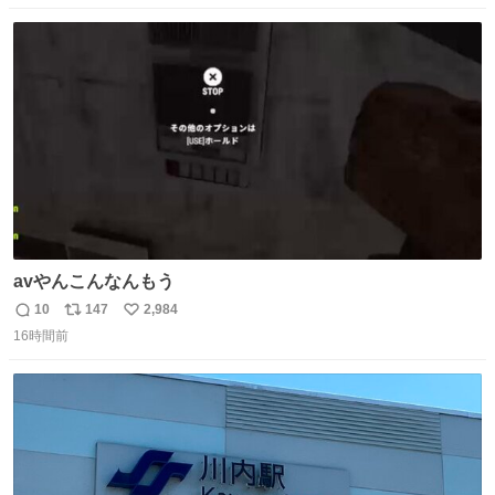
数
ス
ね
ト
数
数
avやんこんなんもう
10
147
2,984
返
リ
い
16時間前
信
ポ
い
数
ス
ね
ト
数
数