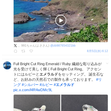
。991ちゃん(よささん)
@
zb987654321bb
8月5日(水) 6:12
Full Bright Cut Ring Emerald / Ruby 繊細な彫り込みが
光を受けて美しく輝くFull Bright Cut Ring。 アクセン
トにはルビーと
エメラルド
をセッティング。 誕生石な
ど、お好みの天然石での製作も承っております。
#
リ
ング
#
シルバー
#
ルビー
#
エメラルド
pic.x.com/l4R4wDMc9L