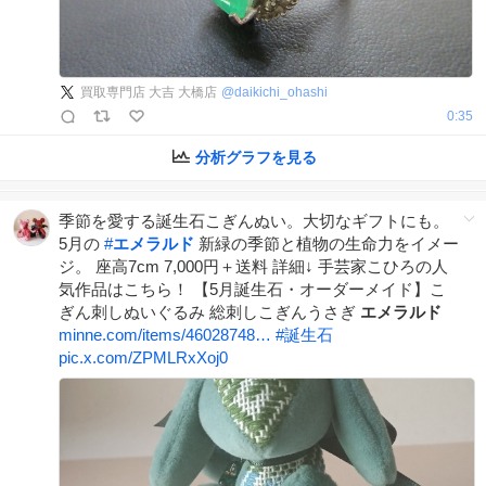
買取専門店 大吉 大橋店
@
daikichi_ohashi
0:35
分析グラフを見る
季節を愛する誕生石こぎんぬい。大切なギフトにも。
5月の
#
エメラルド
新緑の季節と植物の生命力をイメー
ジ。 座高7cm 7,000円＋送料 詳細↓ 手芸家こひろの人
気作品はこちら！ 【5月誕生石・オーダーメイド】こ
ぎん刺しぬいぐるみ 総刺しこぎんうさぎ
エメラルド
minne.com/items/46028748…
#
誕生石
pic.x.com/ZPMLRxXoj0