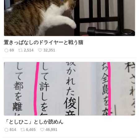
置きっぱなしのドライヤーと戦う猫
69
2,514
32,351
返
リ
い
信
ポ
い
数
ス
ね
ト
数
数
「としひこ」としか読めん
814
6,465
46,991
返
リ
い