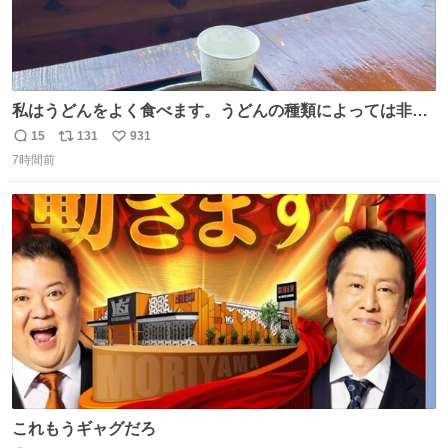
私はうどんをよく食べます。うどんの種類によっては非常
食にもなります。生うどんは消費期限が短く、冷凍うどん
15
131
931
返
リ
い
は長持ちする代わりに停電に弱いので、乾麺タイプのうど
7時間前
信
ポ
い
んなら水分が少なく長期保存するのにおすすめです。アル
数
ス
ね
ファ化米や缶詰など、色々な非常食がありますが、うどん
ト
数
数
もいかがでしょうか？
これもうギャグだろ