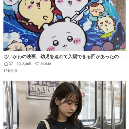
ちいかわの映画、幼児を連れて入場できる回があったので
子どもを連れて観てきたんですけど、セイレーンの登場シ
37
2,465
20,846
返
リ
い
ーンで場内のベビーが一斉に泣き出してたのがとてもよい
15時間前
信
ポ
い
映画体験でした。
数
ス
ね
ト
数
数