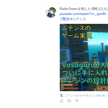
RadioTowerを制した津軽
youtube.com/watch?v=_zpniM
ブ配信
#
ニテンス
ニテンス(かがやきさん)
@
ryuki_