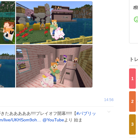
感
ト
1
14:56
2
きたあああああ!!!!プレイオフ開幕!!!!!【
#
パブリッ
om/live/UKHSom9oh…
@YouTube
より 始ま
3