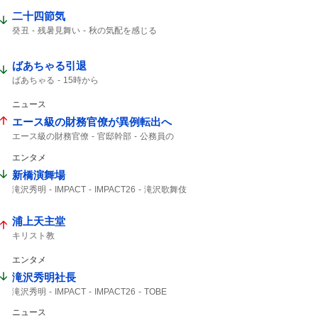
二十四節気
癸丑
残暑見舞い
秋の気配を感じる
暑中見舞い
ばあちゃる引退
ばあちゃる
15時から
ニュース
エース級の財務官僚が異例転出へ
エース級の財務官僚
官邸幹部
公務員の
財務官僚
朝日新聞
エンタメ
新橋演舞場
滝沢秀明
IMPACT
IMPACT26
滝沢歌舞伎
主演舞台
TOBE
IMP.
演舞場
椿泰我
サンスポ
10月から
浦上天主堂
キリスト教
エンタメ
滝沢秀明社長
滝沢秀明
IMPACT
IMPACT26
TOBE
滝沢社長
IMP.
5大ドームツアー
ニュース
想像できない
日程発表