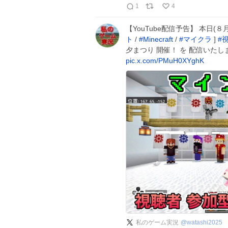
1
4
【YouTube配信予告】 本日(８
ト
/
#
Minecraft
/
#
マイクラ
]
#
夕まつり 開催！ を 配信いたします☆
pic.x.com/PMuH0XYghK
私のゲーム実況
@
watashi2025