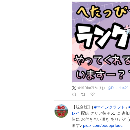
🍓🐰Dior🧸🐾りおᵕ̈
@
Dio_rio421
【統合版】[
#
マインクラフト
/
レイ
配信 クリア後＃51 に 
信に お付き合い頂き ありがと
ます♪
pic.x.com/ooupprfuuc