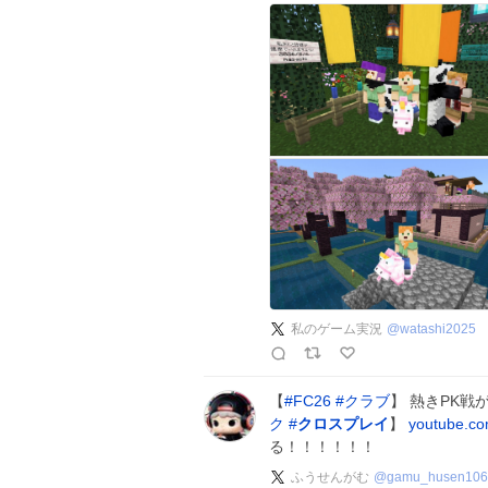
私のゲーム実況
@
watashi2025
【
#
FC26
#
クラブ
】 熱きPK戦が
ク
#
クロスプレイ
】
youtube.c
る！！！！！！
ふうせんがむ
@
gamu_husen106