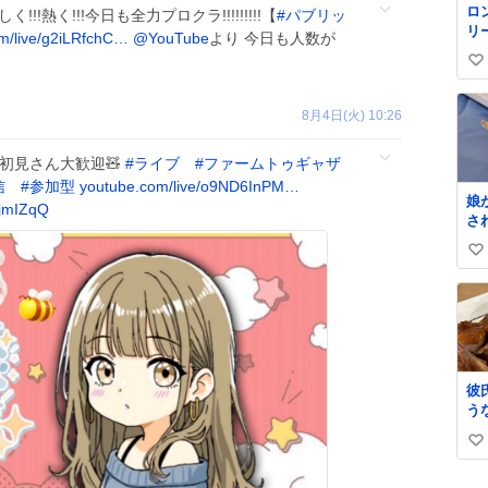
ロ
!!!熱く!!!今日も全力プロクラ!!!!!!!!!【
#
パブリッ
リ
m/live/g2iLRfchC…
@YouTube
より 今日も人数が
く
い
ル
✨
い
級
ね
8月4日(火) 10:26
て
数
格
初見さん大歓迎🧸
#
ライブ
#
ファームトゥギャザ
信
#
参加型
youtube.com/live/o9ND6InPM…
娘
PjmIZqQ
さ
な
い
は
れ
い
も
ね
し
数
救
く
て
彼
た
う
し
た
小
い
味
味
て
い
娘