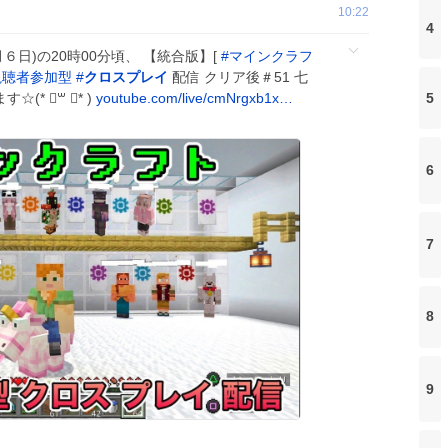
10:22
4
月６日)の20時00分頃、 【統合版】[
#
マインクラフ
視聴者参加型
#
クロスプレイ
配信 クリア後＃51 七
5
(* ॑꒳ ॑* )
youtube.com/live/cmNrgxb1x…
6
7
8
9