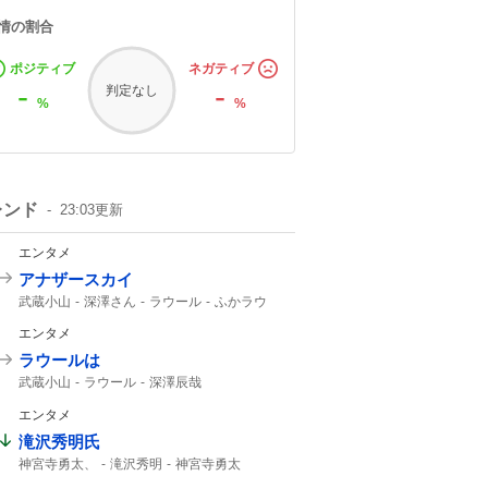
情の割合
ポジティブ
ネガティブ
-
-
判定なし
%
%
レンド
23:03
更新
エンタメ
アナザースカイ
武蔵小山
深澤さん
ラウール
ふかラウ
1時間SP
Snow Manラウール
ラウールが
エンタメ
ラウールは
武蔵小山
ラウール
深澤辰哉
Snow Manラウール
Snow Man
エンタメ
Snow Manの
Snow
滝沢秀明氏
神宮寺勇太、
滝沢秀明
神宮寺勇太
Number_i