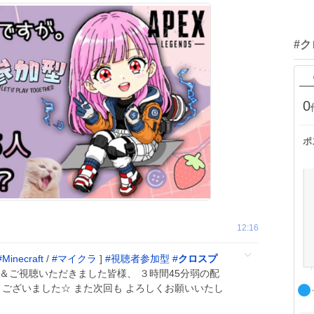
#
0
ポ
12:16
#
Minecraft
/
#
マイクラ
]
#
視聴者参加型
#
クロスプ
参加＆ご視聴いただきました皆様、 ３時間45分弱の配
うございました☆ また次回も よろしくお願いいたし