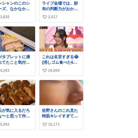
ンシャンのこのシ
ライブ会場では、財
ーズ、なかなか安
布の判断力がおかし
ならないのにセー
くなる。
3,820
2,017
い
価格になってる🖤
レザーなのが反則
い
にかわいい。持っ
ね
るだけでコーデが
数
上げされる。
がタブレットに潰
これは名言すぎる😂
れてたこと気付か
(消しゴム食べた6歳
かった。 旦那だけ
の弟を思い出しなが
4,283
28,669
い
娘の波長を感じ取
ら)
るから声出せずと
い
SOSが伝わったら
ね
い。 急いで旦那が
数
出して、泣きじゃ
る娘に自分も謝っ
抱きしめようとし
氏が気に入るだろ
佐野さんのこれ見た
ら、ビンタされて
な〜と思って作っ
時肌キレイすぎてび
まった。3回ほど。
ら想像の何倍も美
っくりしたし、やは
さい手だけど、地
5,092
16,171
い
しい美味しい言っ
りアイドルって体型･
に痛い。 その後、
くれて嬉しい
肌管理すごすぎる
い
は旦那に泣きつい