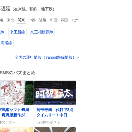
た。
ね
数
車遅延
（在来線、私鉄、地下鉄）
道
東北
関東
中部
近畿
中国
四国
九州
王線
京王新線
京王相模原線
王高尾線
全国の運行情報（Yahoo!路線情報）
SNSのバズまとめ
0
宙戦艦ヤマト49周
阿部寿樹、代打で2点
、庵野版新作が進
タイムリー！中日ド
中でファン歓喜、
ラゴンズ勝利に貢献
件のポスト
528
件のポスト
声4Kリマスターや
CGも披露