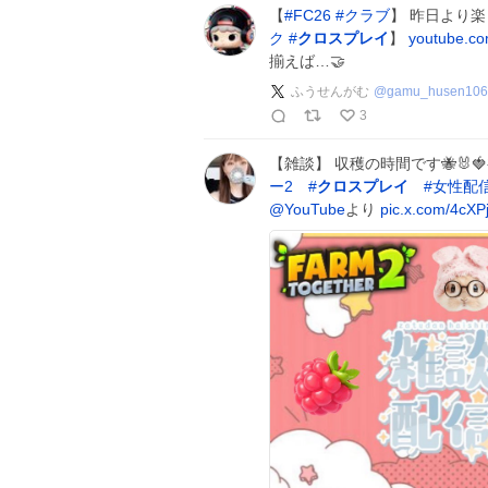
【
#
FC26
#
クラブ
】 昨日より楽しく
ク
#
クロスプレイ
】
youtube.co
揃えば…🤝
ふうせんがむ
@
gamu_husen106
3
【雑談】 収穫の時間です🐝🐰
ー2
#
クロスプレイ
#
女性配
@YouTube
より
pic.x.com/4cX