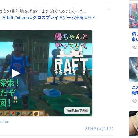
人2人は次の目的地を求めてまた旅立つのであった。
…
#
Raft
#
steam
#
クロスプレイ
#
ゲーム実況
#
ライ
信
良い
い
い
ね
数
こ
報
いの
い
い
ね
seiran
数
8月4日(火) 11:20