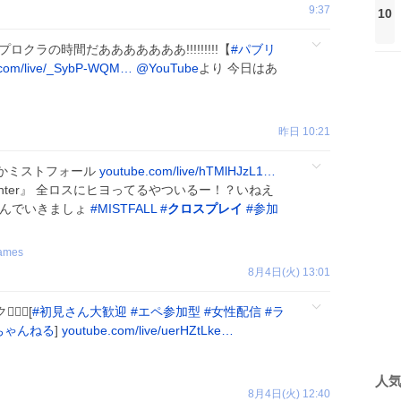
9:37
10
ロクラの時間だあああああああ!!!!!!!!!【
#
パブリ
.com/live/_SybP-WQM…
@YouTube
より 今日はあ
昨日 10:21
かミストフォール
youtube.com/live/hTMlHJzL1…
l hunter』 全ロスにヒヨってるやついるー！？いねえ
遊んでいきましょ
#
MISTFALL
#
クロスプレイ
#
参加
ames
8月4日(火) 13:01
‍♀️[
#
初見さん大歓迎
#
エペ参加型
#
女性配信
#
ラ
ちゃんねる
]
youtube.com/live/uerHZtLke…
人
8月4日(火) 12:40