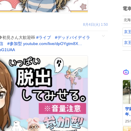
て
ね
数
電
北海
8月4日(火) 1:50
京
🍓初見さん大歓迎🧸
#
ライブ
#
デッドバイデイラ
京
信
#
参加型
youtube.com/live/dpOYgtm8X…
YbG1UAA
0
宇
年
行
25
音
新