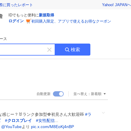
Yahoo! JAPAN
ヘ
実際に買ったレポート
IDでもっと便利に
新規取得
ログイン
初回購入限定、アプリで使えるお得なクーポン
ース
検索
キ
ー
ワ
ー
ド
を
消
自動更新
並べ替え：
新着順
す
な感じー？🐰ランク参加型🍓初見さん大歓迎🧸
#
ラ
ズ
#
クロスプレイ
#
女性配信
...
@YouTube
より
pic.x.com/M8EoKj4nBP