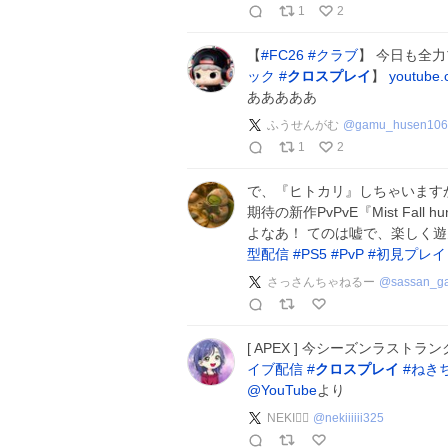
1
2
【
#
FC26
#
クラブ
】 今日も全力プ
ック
#
クロスプレイ
】
youtube
あああああ
ふうせんがむ
@
gamu_husen106
1
2
で、『ヒトカリ』しちゃいます
期待の新作PvPvE『Mist Fal
よなあ！ てのは嘘で、楽しく
型配信
#
PS5
#
PvP
#
初見プレイ
さっさんちゃねるー
@
sassan_g
[ APEX ] 今シーズンラストランク🧚
イブ配信
#
クロスプレイ
#
ねき
@YouTube
より
NEKI🧚‍♀️
@
nekiiiiii325