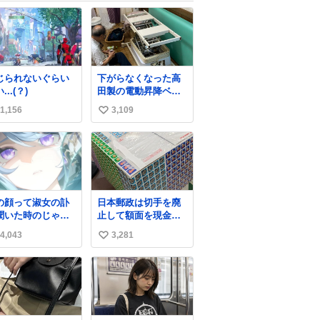
じられないぐらい
下がらなくなった高
...(？)
田製の電動昇降ベッ
ト。 メーカーから
1,156
3,109
い
は、完全に見放され
たんですが、 見事に
い
85歳の父が治しまし
ね
た。 うちの父は、ト
数
ヨタカローラのボデ
ィをオート生産す
る、工業ロボットの
の顔って淑女の訃
日本郵政は切手を廃
製作者なんですが、
聞いた時のじゃな
止して額面を現金で
父が電動ベットの配
(((
払い戻せ2026 #日本
線をハンダで修理し
4,043
3,281
い
郵政
ている横で、
@JapanPostHD_PR
い
ね
数