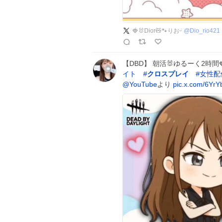
🍓🐰Dior🧸🐾りおᵕ̈
@
Dio_rio421
【DBD】 朝活🐰ゆるーく2時間
イト
#
クロスプレイ
#
女性配
@YouTube
より
pic.x.com/6Yr