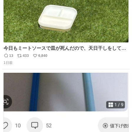
今日もミートソースで皿が死んだので、天日干しをしてい
ます🍝 ありがとう先人の知恵
13
433
6,840
返
リ
い
1日前
信
ポ
い
数
ス
ね
ト
数
数