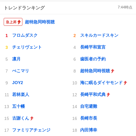
トレンドランキング
7:44
時点
超特急同時視聴
フロムダスク
スキルカードスキン
チェリヴェント
長崎平和宣言
凛月
歯医者の予約
ぺこマリ
超特急同時視聴
JOY2
海に眠るダイヤモンド
若林楽人
長崎平和式典
五十幡
自宅避難
古謝くん
長崎市長
ファミリアチェンジ
内田博幸