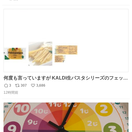
信
ポ
い
数
ス
ね
ト
数
数
何度も言っていますが KALDI生パスタシリーズのフェット
チーネは 真剣(ガチ)で美味いぞ
3
307
3,686
返
リ
い
12時間前
信
ポ
い
数
ス
ね
ト
数
数