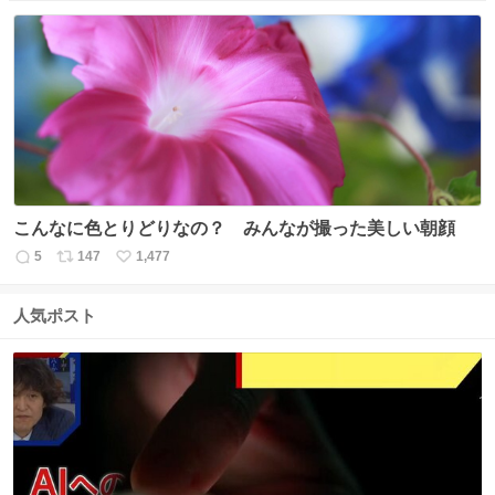
信
ポ
い
数
ス
ね
ト
数
数
こんなに色とりどりなの？ みんなが撮った美しい朝顔
5
147
1,477
返
リ
い
信
ポ
い
数
ス
ね
人気ポスト
ト
数
数