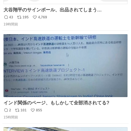
大谷翔平のサインボール、出品されてしまう…
43
195
4,769
返
リ
い
19時間前
信
ポ
い
数
ス
ね
ト
数
数
インド関係のページ、もしかして全部消されてる?
2
101
855
返
リ
い
15時間前
信
ポ
い
数
ス
ね