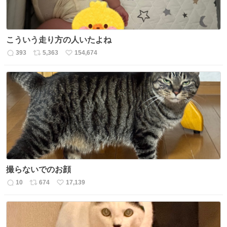
こういう走り方の人いたよね
393
5,363
154,674
返
リ
い
信
ポ
い
数
ス
ね
ト
数
数
撮らないでのお顔
10
674
17,139
返
リ
い
信
ポ
い
数
ス
ね
ト
数