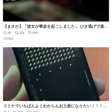
【まさか】「彼女が事故を起こしました」 ひき逃げで逃走
した男、AIの相談履歴で“ウソ発覚” 警察が男のスマホを押
40
151
836
返
リ
い
収して解析すると、出頭する前に事故の詳しい状況やどう
7時間前
信
ポ
い
対応すればいいかをAIに相談していたことがわかった。し
数
ス
ね
かし、AIの回答は「正直に警察に話すように」だった。
ト
数
数
コミケでいちばんよくわからんお土産になりたい！！！！
#C108