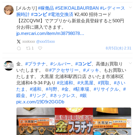
[メルカリ]
#
稼働品
#
SEIKOALBAURBAN
#
レディース
腕時計
#
コンビ
#
電池交換済
¥2,400 招待コード
【ZZCQVM】でアプリから新規会員登録すると500円
分お得に購入できます。
jp.mercari.com/item/m38798078…
xxxkxxx
@
xxx55xxx
1
8月5日(水) 2:31
金、
#
プラチナ
、
#
シルバー
、
#
コンビ
、高価お買取り
いたします。 ※
#
アクセサリー
、
#
メッキ
、もお買取い
たします。 大黒屋 北浦和駅西口店 さいたま市浦和区
北浦和4-9-34 Pあり
#
北浦和
、
#
大黒屋
、
#
買取
、
#
さい
たま
、
#
浦和
、
#
与野
、
#
金
、
#
駐車場
、
#
リサイクル
、
#
鍛金
、
#
リング
、
#
ネックレス
、
#
銀
pic.x.com/19D9r2GGDb