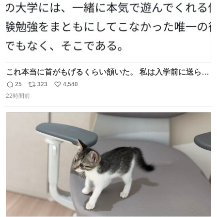
これ本当に首がもげるくらい頷いた。 私は入学前に送られ
てきた、大学のサークル紹介冊子を見た時点で終わりを感
25
323
4,540
返
リ
い
じたので、女子大でもないくせに偏差値の高い大学のイン
22時間前
信
ポ
い
カレサークルに突撃して所属するという奇行で事なきを得
数
ス
ね
た。 高偏差値に行けないならせめてそれくらいした方が予
ト
数
数
後がいいです。 https://t.co/9nMHIrETkw