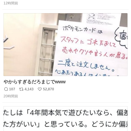
昨日は夜のショッピングモールに行った 先に寝といてよ❗
12時間前
信
ポ
い
と何度も何度も言い残して。 起きたら冷蔵庫に… ああ、こ
数
ス
ね
れ買いに行ってくれたんだ…😭
ト
数
数
やからすぎるだろまじでwww
107
4,143
52,870
返
リ
い
20時間前
信
ポ
い
数
ス
ね
ト
数
数