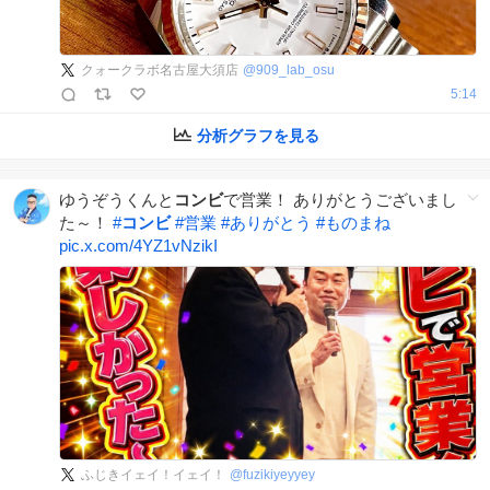
クォークラボ名古屋大須店
@
909_lab_osu
5:14
分析グラフを見る
ゆうぞうくんと
コンビ
で営業！ ありがとうございまし
た～！
#
コンビ
#
営業
#
ありがとう
#
ものまね
pic.x.com/4YZ1vNzikI
ふじきイェイ！イェイ！
@
fuzikiyeyyey