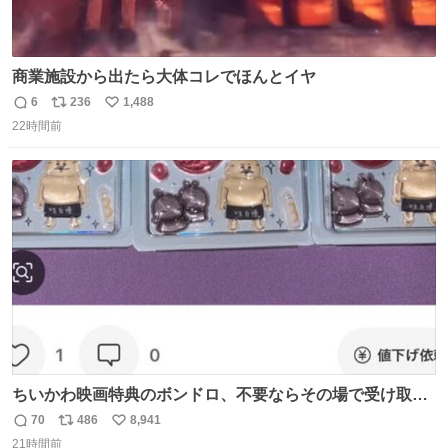
商業施設から出たら大体コレでほんとイヤ
6
236
1,488
返
リ
い
22時間前
信
ポ
い
数
ス
ね
ト
数
数
ちいかわ映画特典のボンドロ、不要ならその場で受け取り
辞退すれば良いのに白々しい
70
486
8,941
返
リ
い
21時間前