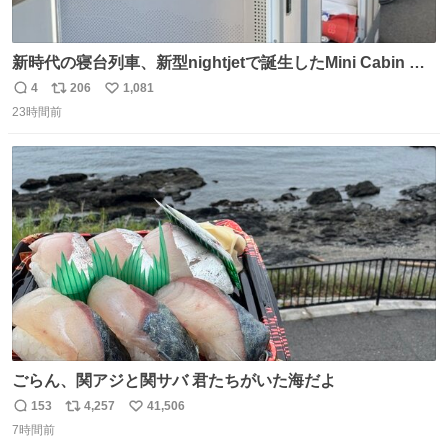
新時代の寝台列車、新型nightjetで誕生したMini Cabin ま
さに走るカプセルホテルといった感じで、一人旅で利用す
4
206
1,081
返
リ
い
るのにはちょうどいい設備。 他の人も言ってましたが、サ
23時間前
信
ポ
い
ンライズの後継に欲しい…
数
ス
ね
ト
数
数
ごらん、関アジと関サバ 君たちがいた海だよ
153
4,257
41,506
返
リ
い
7時間前
信
ポ
い