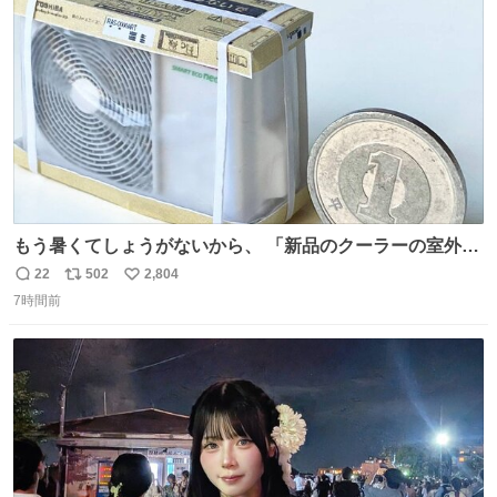
ト
数
数
もう暑くてしょうがないから、 「新品のクーラーの室外機
のミニチュア」 でも見ていってよ
22
502
2,804
返
リ
い
7時間前
信
ポ
い
数
ス
ね
ト
数
数