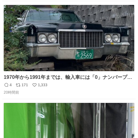
数
ス
ね
ト
数
数
1970年から1991年までは、輸入車には「0」ナンバープレ
ートが使用されていました。 その後、この制度は廃止さ
4
171
1,333
返
リ
い
れ、すべての「0」ナンバープレートは抹消・無効化され
20時間前
信
ポ
い
ました。 ところが最近、その「0」ナンバープレートを装
数
ス
ね
着した車両が発見されました。 今でも残っていること自体
ト
数
数
が奇跡です……。