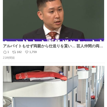
アルバイトもせず両親から仕送りを貰い… 芸人仲間の両親
のスネまでかじる!? ドンデコルテ銀次⚡️ 無料見逃し配信は
1
182
1,759
返
リ
い
こちらから ▶︎abema.go.link/gBLVb ◤しくじり先生
21時間前
信
ポ
い
ABEMAにて毎週最新話無料配信中◢ @10000nabe
数
ス
ね
@akmllube0617
ト
数
数