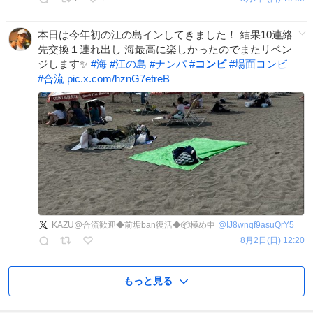
本日は今年初の江の島インしてきました！ 結果10連絡
先交換１連れ出し 海最高に楽しかったのでまたリベン
ジします✨
#
海
#
江の島
#
ナンパ
#
コンビ
#
場面コンビ
#
合流
pic.x.com/hznG7etreB
KAZU@合流歓迎◆前垢ban復活◆📦極め中
@
IJ8wnqf9asuQrY5
8月2日(日) 12:20
もっと見る