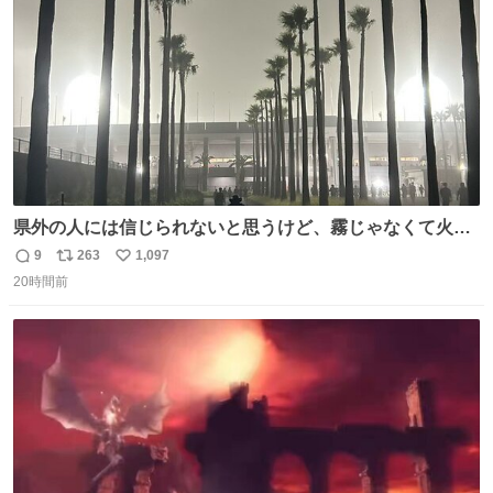
数
イレーンの呪いじゃん😭
県外の人には信じられないと思うけど、霧じゃなくて火山
灰です🌋 #桜島
9
263
1,097
返
リ
い
20時間前
信
ポ
い
数
ス
ね
ト
数
数