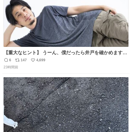
【重大なヒント】 うーん、僕だったら井戸を確かめますけ
どね
6
147
4,699
返
リ
い
23時間前
信
ポ
い
数
ス
ね
ト
数
数