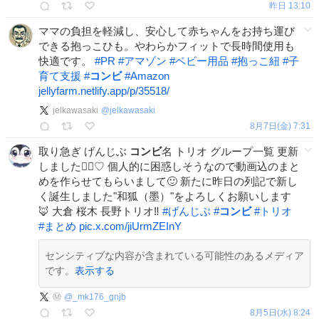
昨日 13:10
ママの負担を軽減し、安心して赤ちゃんをお持ち運び
できる抱っこひも。やわらかフィットで長時間使用も
快適です。
#
PR
#
アマゾン
#
ベビー用品
#
抱っこ紐
#
子
育て支援
#
コンビ
#
Amazon
jellyfarm.netlify.app/p/35518/
jelkawasaki
@
jelkawasaki
8月7日(金) 7:31
取り急ぎ げんじぶ
コンビ
名 トリオ グループ一覧 更新
しました🙂‍↕️♡ 個人的に困惑しそうなので動画込のまと
めを作らせてもらいまして🙂 新たに昨日の列記で新し
く誕生しました"和狐（墨）"をよろしくお願いします
🦊 大倉 桜木 長野トリオ‼️
#
げんじぶ
#
コンビ
#
トリオ
#
まとめ
pic.x.com/jiUrmZEInY
センシティブな内容が含まれている可能性のあるメディア
です。
表示する
Ⓜ️
@
_mk176_gnjb
8月5日(水) 8:24