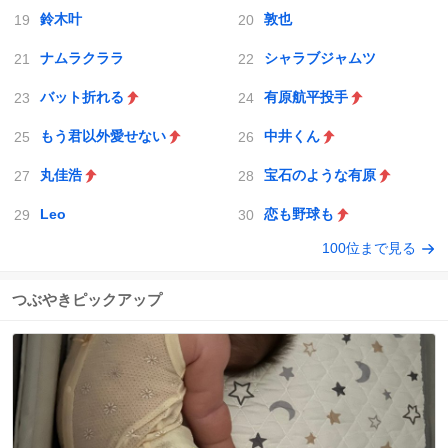
鈴木叶
敦也
ナムラクララ
シャラブジャムツ
バット折れる
有原航平投手
もう君以外愛せない
中井くん
丸佳浩
宝石のような有原
Leo
恋も野球も
100位まで見る
つぶやきピックアップ