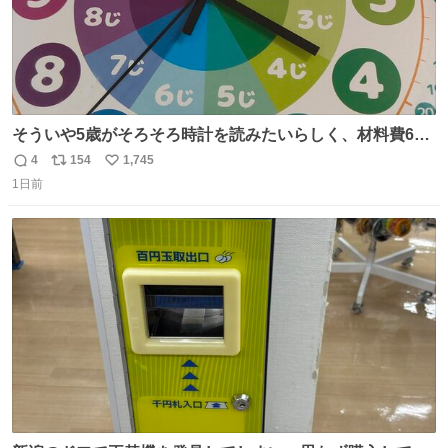
そういや5歳がそろそろ時計を読みたいらしく、材料費600
円で作れる知育時計作ってみた！ めっちゃ簡単！ ありがと
4
154
1,745
返
リ
い
う先人！
1日前
信
ポ
い
数
ス
ね
ト
数
数