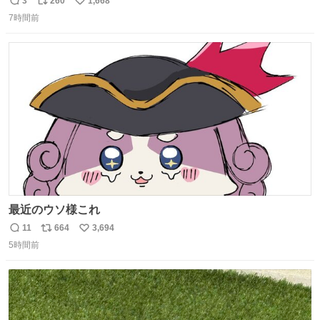
3
260
1,668
返
リ
い
7時間前
信
ポ
い
数
ス
ね
ト
数
数
最近のウソ様これ
11
664
3,694
返
リ
い
5時間前
信
ポ
い
数
ス
ね
ト
数
数