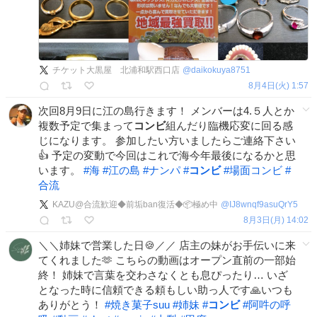
チケット大黒屋 北浦和駅西口店
@
daikokuya8751
8月4日(火) 1:57
次回8月9日に江の島行きます！ メンバーは4.５人とか
複数予定で集まって
コンビ
組んだり臨機応変に回る感
じになります。 参加したい方いましたらご連絡下さい
👍 予定の変動で今回はこれで海今年最後になるかと思
います。
#
海
#
江の島
#
ナンパ
#
コンビ
#
場面コンビ
#
合流
KAZU@合流歓迎◆前垢ban復活◆📦極め中
@
IJ8wnqf9asuQrY5
8月3日(月) 14:02
＼＼姉妹で営業した日🍪／／ 店主の妹がお手伝いに来
てくれました🫶 こちらの動画はオープン直前の一部始
終！ 姉妹で言葉を交わさなくとも息ぴったり… いざ
となった時に信頼できる頼もしい助っ人です🙏いつも
ありがとう！
#
焼き菓子suu
#
姉妹
#
コンビ
#
阿吽の呼