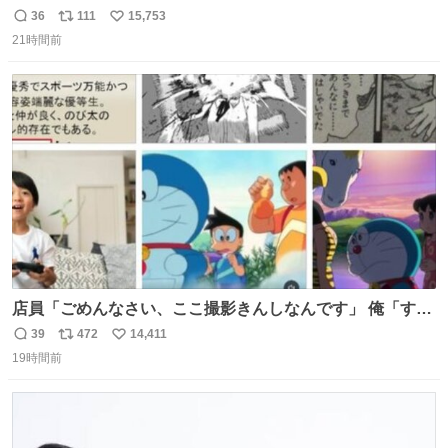
ました
36
111
15,753
返
リ
い
21時間前
信
ポ
い
数
ス
ね
ト
数
数
店員「ごめんなさい、ここ撮影きんしなんです」 俺「すみ
ません！すぐ消します」 店員「念のためフォルダから消し
39
472
14,411
返
リ
い
てるところ見せて頂けますか？」 俺「はい…」
19時間前
信
ポ
い
数
ス
ね
ト
数
数