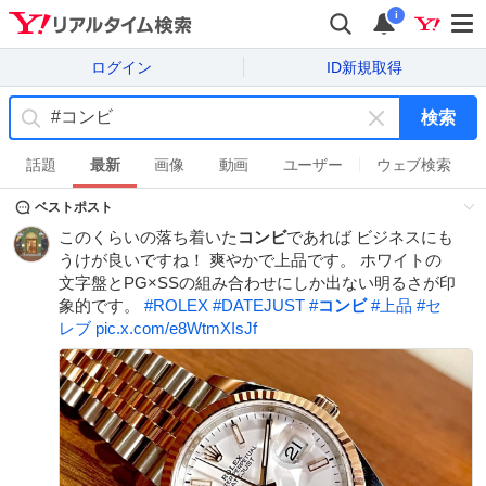
i
ログイン
ID新規取得
検索
キ
ー
話題
最新
画像
動画
ユーザー
ウェブ検索
ワ
ベストポスト
ー
ド
このくらいの落ち着いた
コンビ
であれば ビジネスにも
を
うけが良いですね！ 爽やかで上品です。 ホワイトの
消
文字盤とPG×SSの組み合わせにしか出ない明るさが印
す
象的です。
#
ROLEX
#
DATEJUST
#
コンビ
#
上品
#
セ
レブ
pic.x.com/e8WtmXIsJf