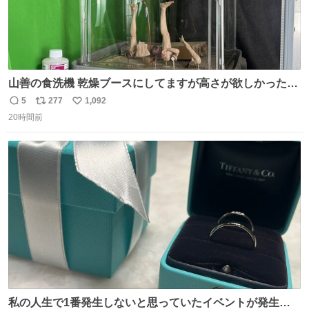
山善の食洗機 乾燥ブースにしてますが高さが欲しかったの
でコレクションケースを置くだけのツルセコ改造 扉が手前
5
277
1,092
返
リ
い
に開き天井の温度もしっかり上がるのでかなり使いやすく
20時間前
信
ポ
い
なりました😎
数
ス
ね
ト
数
数
私の人生で1番発生しないと思っていたイベントが発生し