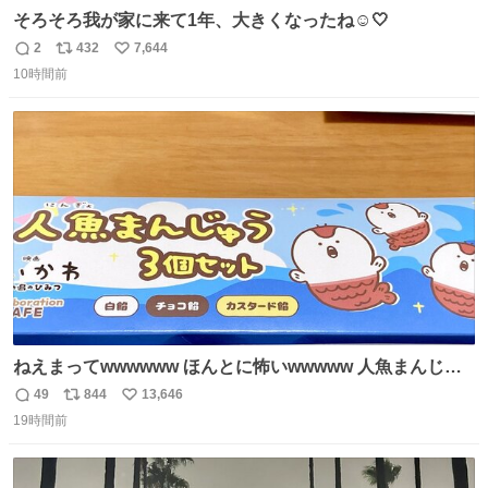
そろそろ我が家に来て1年、大きくなったね☺️🤍
2
432
7,644
返
リ
い
10時間前
信
ポ
い
数
ス
ね
ト
数
数
ねえまってwwwwww ほんとに怖いwwwww 人魚まんじゅ
う買ってきたから私も永遠のいのちを…ぐへへ…と思いな
49
844
13,646
返
リ
い
がら1つ食べたら 奥歯欠けたんだけど！！！！？？？ しか
19時間前
信
ポ
い
もガッツリ😭 まんじゅうだよ？？？？？？ ガリッて言っ
数
ス
ね
たから何？と思って口から出したら自分の歯wwwwww セ
ト
数