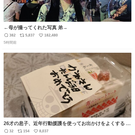
←母が撮ってくれた写真 弟→
382
5,837
182,480
返
リ
い
5時間前
信
ポ
い
数
ス
ね
ト
数
数
26才の息子、近年行動援護を使ってお出かけをよくする 親
との外出はもう嫌らしい。 中身は小学生位なのに小癪な😅
32
154
8,037
返
リ
い