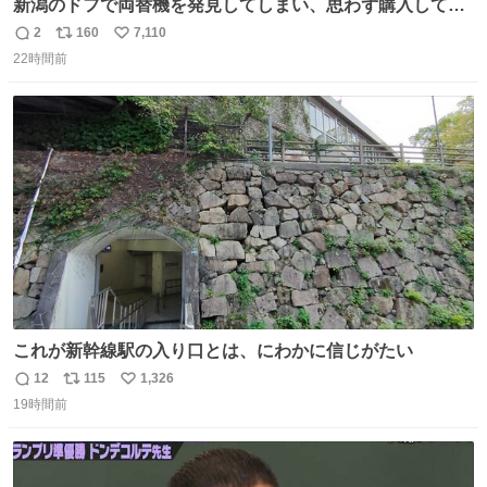
新潟のドフで両替機を発見してしまい、思わず購入してし
まい大阪に発送するイベントが発生
2
160
7,110
返
リ
い
22時間前
信
ポ
い
数
ス
ね
ト
数
数
これが新幹線駅の入り口とは、にわかに信じがたい
12
115
1,326
返
リ
い
19時間前
信
ポ
い
数
ス
ね
ト
数
数