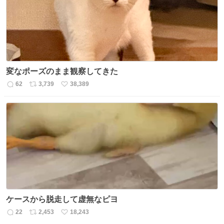
数
変なポーズのまま観察してきた
62
3,739
38,389
返
リ
い
信
ポ
い
数
ス
ね
ト
数
数
ケースから脱走して虚無なピヨ
22
2,453
18,243
返
リ
い