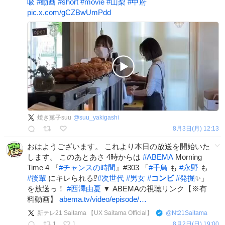
吸
#
動画
#
short
#
movie
#
山梨
#
甲府
pic.x.com/gCZBwUmPdd
焼き菓子suu
@
suu_yakigashi
8月3日(月) 12:13
おはようございます。 これより本日の放送を開始いた
します。 このあとあさ 4時からは
#
ABEMA
Morning
Time 4 『
#
チャンスの時間
』#303 「
#
千鳥
も
#
永野
も
#
後輩
にキレられる⁉️
#
次世代
#
男女
#
コンビ
#
発掘
✨」
を放送っ！
#
西澤由夏
▼ ABEMAの視聴リンク【※有
料動画】
abema.tv/video/episode/…
新テレ21 Saitama 【UX Saitama Official】
@
Nt21Saitama
1
1
8月2日(日) 19:00