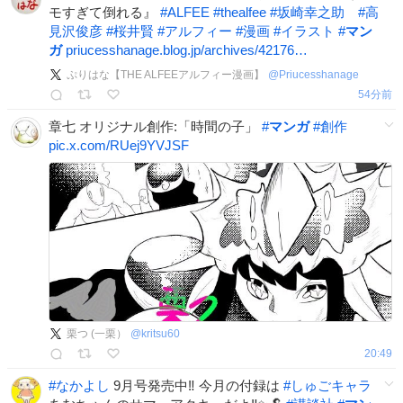
モすぎて倒れる』
#
ALFEE
#
thealfee
#
坂崎幸之助
#
高
見沢俊彦
#
桜井賢
#
アルフィー
#
漫画
#
イラスト
#
マン
ガ
priucesshanage.blog.jp/archives/42176…
ぷりはな【THE ALFEEアルフィー漫画】
@
Priucesshanage
54分前
章七 オリジナル創作:「時間の子」
#
マンガ
#
創作
pic.x.com/RUej9YVJSF
栗つ (一栗）
@
kritsu60
20:49
#
なかよし
9月号発売中‼️ 今月の付録は
#
しゅごキャラ