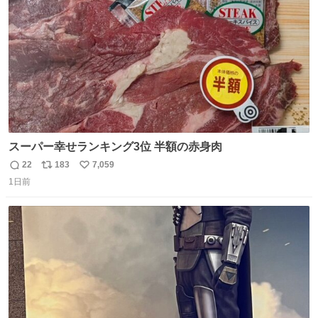
数
うか…素敵すぎる
スーパー幸せランキング3位 半額の赤身肉
22
183
7,059
返
リ
い
1日前
信
ポ
い
数
ス
ね
ト
数
数