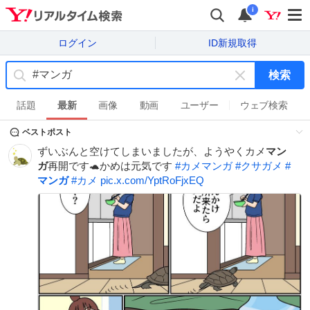
i
ログイン
ID新規取得
検索
キ
ー
話題
最新
画像
動画
ユーザー
ウェブ検索
ワ
ベストポスト
ー
ド
ずいぶんと空けてしまいましたが、ようやくカメ
マン
を
ガ
再開です🐢かめは元気です
#
カメマンガ
#
クサガメ
#
消
マンガ
#
カメ
pic.x.com/YptRoFjxEQ
す