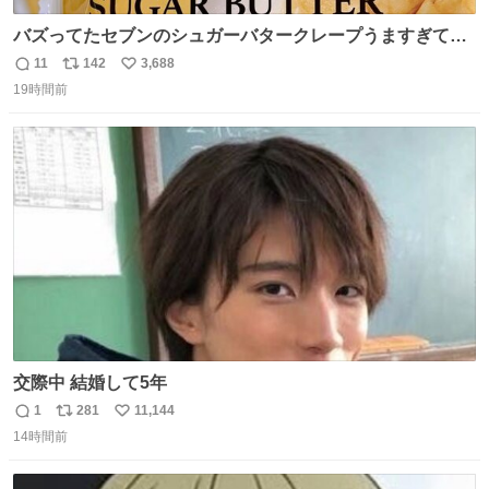
バズってたセブンのシュガーバタークレープうますぎて
7NOWで買い溜め🛒💭
11
142
3,688
返
リ
い
19時間前
信
ポ
い
数
ス
ね
ト
数
数
交際中 結婚して5年
1
281
11,144
返
リ
い
14時間前
信
ポ
い
数
ス
ね