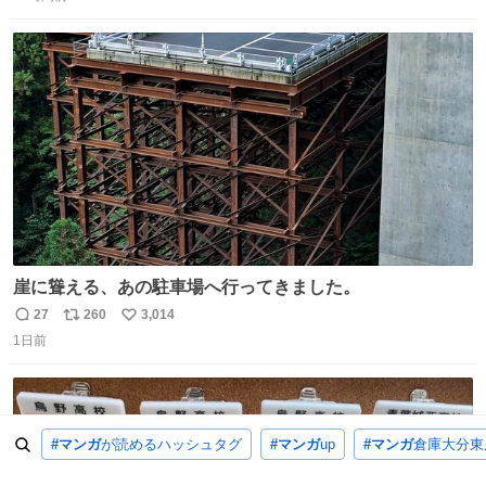
信
ポ
い
数
ス
ね
ト
数
数
崖に聳える、あの駐車場へ行ってきました。
27
260
3,014
返
リ
い
1日前
信
ポ
い
数
ス
ね
ト
数
数
#マンガ
が読めるハッシュタグ
#マンガ
up
#マンガ
倉庫大分東