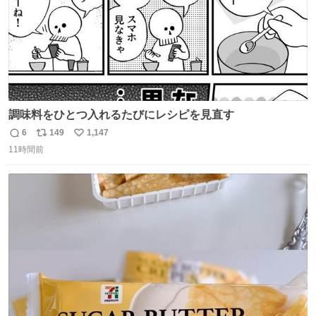
調味料をひとつ入れるたびにレシピを見直す
6
149
1,147
返
リ
い
11時間前
信
ポ
い
数
ス
ね
ト
数
数