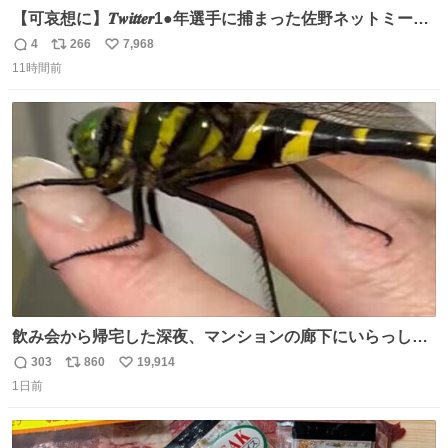
【可哀想に】𝑻𝒘𝒊𝒕𝒕𝒆𝒓1●年選手に捕まった佐野ネットミーム
勇斗さんのコラボプリ
4
266
7,968
返
リ
い
11時間前
信
ポ
い
数
ス
ね
ト
数
数
飲み会から帰宅した深夜、マンションの廊下にいらっしゃ
ったオニヤンマ様 まさかこんな都会でお会いできるなんて
303
860
19,914
返
リ
い
思っておらず大興奮しております かっこよすぎる 指を差し
1日前
信
ポ
い
伸べると乗ってきてくれたのでひとまず一緒に帰宅しまし
数
ス
ね
たが、飛ばないということは弱っていらっしゃるのでしょ
ト
数