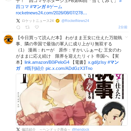
子！ 四コマサボタージュFB第60回「当ててみて」
#
四コマ
#
マンガ
#
ゲーム
rocketnews24.com/2026/08/07/278…
ロケットニュース24
@
RocketNews24
2分前
【今日買って読んだ本】 わがまま王女に仕えた万能執
事、隣の帝国で最強の軍人に成り上がり無双する
（1） 漫画：れーが 原作：すかいふぁーむ 王女のわ
がままに応え続け 限界を迎えたリィト 帝国へ 【実
本】
link.amazon/B0iPeloG4
【電書】
x.gd/jzIsy
#
マン
ガ
#
既刊紹介
pic.x.com/ADdGzX3Tno
偏読紹介 ～ヘンドック商会～
@
hendock