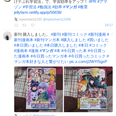
けテぶれ学習法」で、学習効率をアップ！
#
PR
#
アマ
ゾン
#
学習法
#
勉強法
#
効率
#
マンガ
#
教育
jellyfarm.netlify.app/p/56838/
nyanchan11235
@
nyanchan112358
19:17
新刊 購入しました。
#
新刊
#
新刊コミック
#
新刊漫画
#
新刊漫画本
#
新刊マンガ本
#
購入しました
#
買いました
#
本日買いました
#
本日購入しました
#
本日
#
コミック
#
漫画本
#
漫画
#
マンガ
#
本
#
今日買った本
#
今日買っ
た漫画本
#
今日買ったマンガ本
#
今日買ったコミック
#
マンガ本好きな人と繋がりたい
pic.x.com/j1fWYlSgsP
ショウゴ
@
shogosyougo