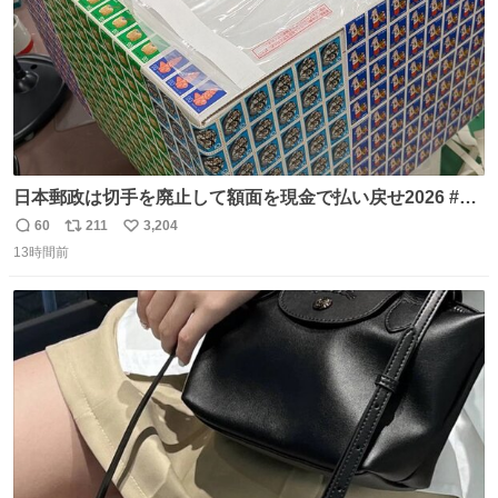
日本郵政は切手を廃止して額面を現金で払い戻せ2026 #日
本郵政 @JapanPostHD_PR
60
211
3,204
返
リ
い
13時間前
信
ポ
い
数
ス
ね
ト
数
数