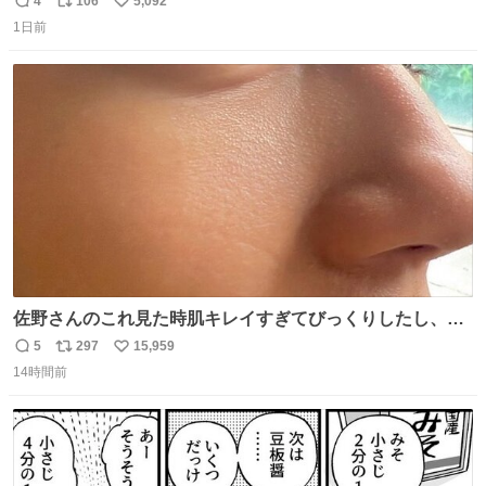
4
106
5,092
返
リ
い
1日前
信
ポ
い
数
ス
ね
ト
数
数
佐野さんのこれ見た時肌キレイすぎてびっくりしたし、や
はりアイドルって体型･肌管理すごすぎる
5
297
15,959
返
リ
い
14時間前
信
ポ
い
数
ス
ね
ト
数
数