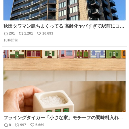
秋田タワマン建ちまくってる 高齢化ヤバすぎて駅前にコン
パクトシティつくって高齢者を住ませる考えらしい 病院も
201
1,201
10,693
返
リ
い
全部駅前にある
18時間前
信
ポ
い
数
ス
ね
ト
数
数
フライングタイガー「小さな家」モチーフの調味料入れ、
並べれば“デンマークの街並み”に ピンク・グリーン・テラ
8
997
5,669
返
リ
い