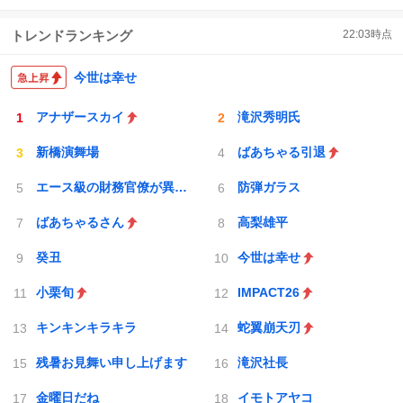
トレンドランキング
22:03
時点
今世は幸せ
アナザースカイ
滝沢秀明氏
新橋演舞場
ばあちゃる引退
エース級の財務官僚が異例転出へ
防弾ガラス
ばあちゃるさん
高梨雄平
癸丑
今世は幸せ
小栗旬
IMPACT26
キンキンキラキラ
蛇翼崩天刃
残暑お見舞い申し上げます
滝沢社長
金曜日だね
イモトアヤコ