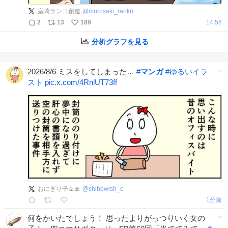
室崎ランコ創造
@
murosaki_ranko
2
13
189
14:56
分析グラフを見る
2026/8/6 ミスをしてしまった…
#
マンガ
#
ゆるいイラ
スト
pic.x.com/4RnlUT73ff
おにぎり子🍙🎀
@
shihowish_e
1分前
何をかいたでしょう！ 思ったよりがっつりいく女の