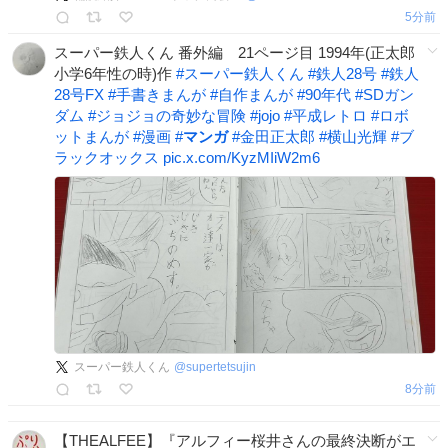
5分前
スーパー鉄人くん 番外編 21ページ目 1994年(正太郎
小学6年性の時)作
#
スーパー鉄人くん
#
鉄人28号
#
鉄人
28号FX
#
手書きまんが
#
自作まんが
#
90年代
#
SDガン
ダム
#
ジョジョの奇妙な冒険
#
jojo
#
平成レトロ
#
ロボ
ットまんが
#
漫画
#
マンガ
#
金田正太郎
#
横山光輝
#
ブ
ラックオックス
pic.x.com/KyzMIiW2m6
スーパー鉄人くん
@
supertetsujin
8分前
【THEALFEE】『アルフィー桜井さんの最終決断がエ