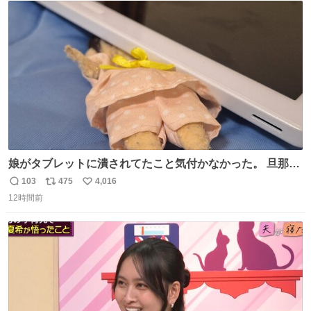
ト
数
数
娘がタブレットに潰されてたこと気付かなかった。 旦那だ
けは娘の波長を感じ取れるから声出せずともSOSが伝わっ
103
475
4,016
返
リ
い
たらしい。 急いで旦那が救出して、泣きじゃくる娘に自分
12時間前
信
ポ
い
も謝って抱きしめようとしたら、ビンタされてしまった。
数
ス
ね
3回ほど。 小さい手だけど、地味に痛い。 その後、娘は旦
ト
数
数
那に泣きついてた。