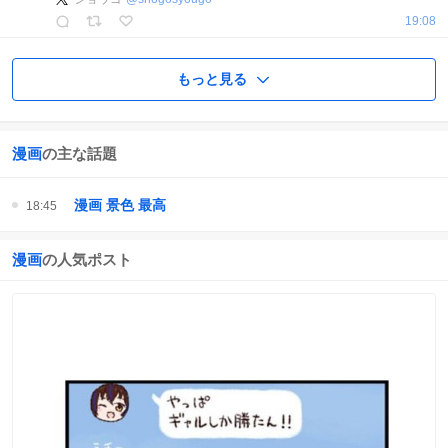
19:08
もっと見る
漫画
の主な話題
漫画 景色 最高
18:45
漫画
の人気ポスト