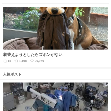
信
ポ
い
数
ス
ね
ト
数
数
着替えようとしたらズボンがない
15
1,198
20,969
返
リ
い
信
ポ
い
数
ス
ね
人気ポスト
ト
数
数