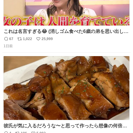
これは名言すぎる😂 (消しゴム食べた6歳の弟を思い出しな
がら)
67
1,022
25,999
返
リ
い
1日前
信
ポ
い
数
ス
ね
ト
数
数
彼氏が気に入るだろうな〜と思って作ったら想像の何倍も
美味しい美味しい言ってくれて嬉しい