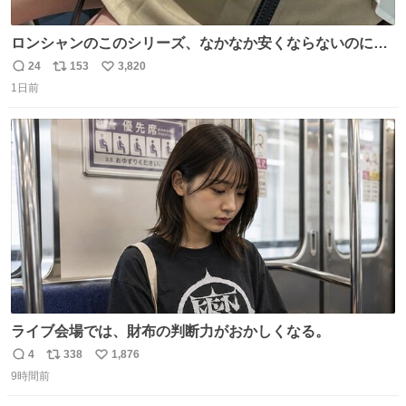
ロンシャンのこのシリーズ、なかなか安くならないのにセ
ール価格になってる🖤✨レザーなのが反則級にかわいい。
24
153
3,820
返
リ
い
持ってるだけでコーデが格上げされる。
1日前
信
ポ
い
数
ス
ね
ト
数
数
ライブ会場では、財布の判断力がおかしくなる。
4
338
1,876
返
リ
い
9時間前
信
ポ
い
数
ス
ね