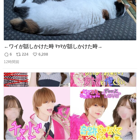
←ワイが話しかけた時 ﾏｯﾏが話しかけた時→
6
224
6,208
返
リ
い
12時間前
信
ポ
い
数
ス
ね
ト
数
数