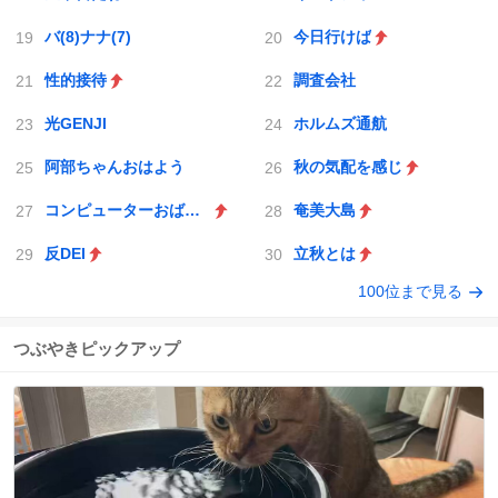
バ(8)ナナ(7)
今日行けば
性的接待
調査会社
光GENJI
ホルムズ通航
阿部ちゃんおはよう
秋の気配を感じ
コンピューターおばあちゃん
奄美大島
反DEI
立秋とは
100位まで見る
つぶやきピックアップ