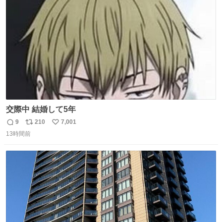
ト
数
数
交際中 結婚して5年
9
210
7,001
返
リ
い
13時間前
信
ポ
い
数
ス
ね
ト
数
数