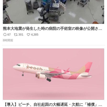
熊本大地震が発生した時の病院の手術室の映像が公開され
ていたがとにかく怖すぎる x.com/nhk_news/statu…
67
301
4,385
返
リ
い
news.web.nhk/newsweb/na/na-… #熊本 #大地震 #手術室
8時間前
信
ポ
い
数
ス
ね
ト
数
数
【導入】ピーチ、自社起因の大幅遅延・欠航に「補償」開