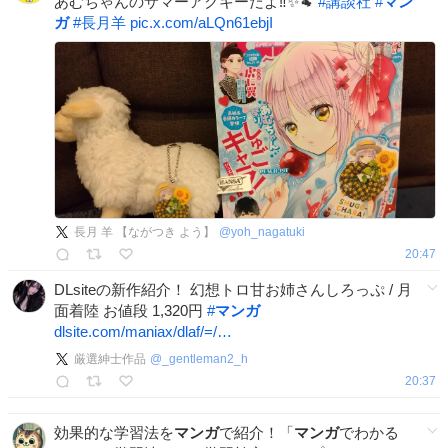
あむちゃんのサマーアクキーだよ‼️✨️🐏
#
講談社
#
マン
ガ
#
長月羊
pic.x.com/aLQn61ebjI
長月 羊 【ながつき よう】
@
yoh_nagatuki
20:47
DLsiteの新作紹介！ 幻想トロ甘お姉さんしろっぷ / 月
面着陸 お値段 1,320円
#
マンガ
dlsite.com/maniax/dlaf/=/…
厳選紳士作品
@
_gentleman2_h
20:37
効果的な学習法を
マンガ
で紹介！「
マンガ
でわかる