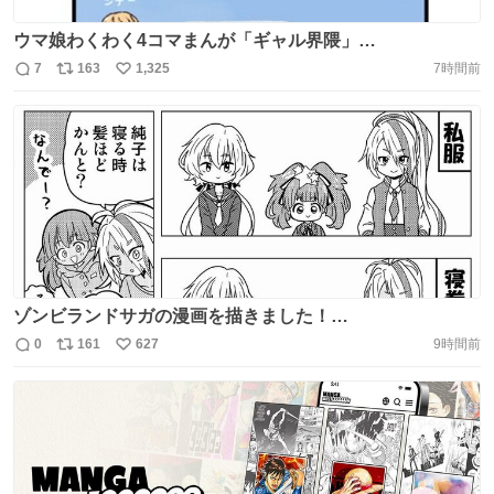
ウマ娘わくわく4コマまんが「ギャル界隈」
https://t.co/Tmz04G9hud
7
163
1,325
7時間前
返
リ
い
信
ポ
い
数
ス
ね
ト
数
数
ゾンビランドサガの漫画を描きました！
https://t.co/AG1IbzPcFO
0
161
627
9時間前
返
リ
い
信
ポ
い
数
ス
ね
ト
数
数