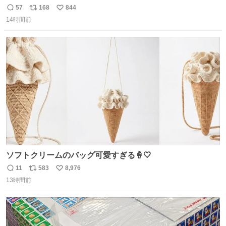
始へ news.livedoor.com/article/detail… 同社に起因する理
57
168
844
返
リ
い
由によって大幅遅延や欠航が発生した場合、乗客が負担し
14時間前
信
ポ
い
た宿泊費や交通費を、領収書の事後申請に基づき、国内線
数
ス
ね
は1人あたり上限1万円、国際線は上限2万円まで支払う。
ト
数
数
ソフトクリームのバッグ可愛すぎる🍦🤍
11
583
8,976
返
リ
い
13時間前
信
ポ
い
数
ス
ね
ト
数
数