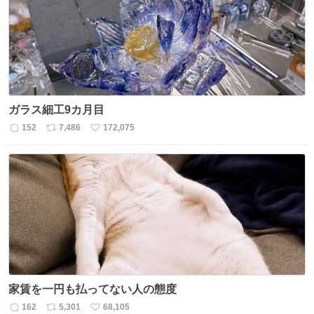
数
ガラス細工9カ月目
152
7,486
172,075
返
リ
い
信
ポ
い
数
ス
ね
ト
数
数
家賃を一円も払ってない人の態度
162
5,301
68,105
返
リ
い