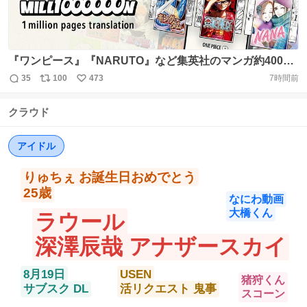
『ワンピース』『NARUTO』など集英社のマンガ約400作
品が海外向けに無料配信。新サービス「MANGA
35
100
473
7時間前
返
リ
い
MILLION」が公開 https://t.co/BxHtHTrHxl 100以上の言語
信
ポ
い
に翻訳された計100万ページを登録不要で楽しめる。2027
クラウド
数
ス
ね
年末まで配信予定で、国内では『ワンピース』“東の海
ト
数
数
編”の全107言語版などに限り閲覧可能
アイドル
https://t.co/OTk3hPEUfS
りゅちぇ お誕生日おめでとう
25歳
なにわ動画
大橋くん
ラウール
深澤辰哉 アナザースカイ
8月19日
USEN
猪狩くん
サブスク DL
活リクエスト 鬼事
スコーン