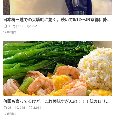
日本橋三越での大騒動に驚く。続いて8/12〜JR京都伊勢丹
でPOP UP STOREがオープンするとのこと…皆さんお怪
3
109
952
返
リ
い
我なくお買い物を🙏 写真は2026/5/21 ロードショーの前日
19時間前
信
ポ
い
。だーれも写真撮ってなかったんだけどなぁ😵‍💫
数
ス
ね
ト
数
数
何回も言ってるけど、これ美味すぎんの！！！低カロリー
で満足感エグいから一生食べてる😭
25
225
3,064
返
リ
い
17時間前