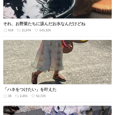
それ、お野菜たちに汲んだお水なんだけどね
418
11,076
143,320
返
リ
い
信
ポ
い
数
ス
ね
ト
数
数
「ハネをつけたい」を叶えた
38
2,451
52,725
返
リ
い
信
ポ
い
数
ス
ね
ト
数