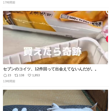
コッタの全9種 - fashion-press.net/news/149552
17時間前
信
ポ
い
数
ス
ね
ト
数
数
セブンのコイツ、12件回って出会えてないんだが。。
23
138
1,953
返
リ
い
13時間前
信
ポ
い
数
ス
ね
ト
数
数