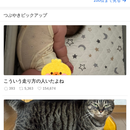
100位まで見る
つぶやきピックアップ
こういう走り方の人いたよね
393
5,363
154,674
返
リ
い
信
ポ
い
数
ス
ね
ト
数
数