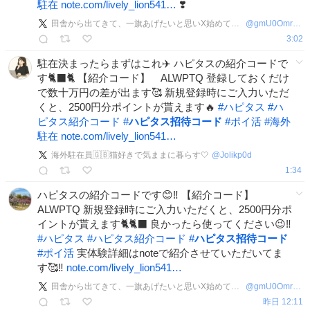
駐在
note.com/lively_lion541…
❣️
田舎から出てきて、一旗あげたいと思いX始めてみました！フォロバ100！
@
gmU0OmrPxf74652
3:02
駐在決まったらまずはこれ✈️ ハピタスの紹介コードで
す🐈‍⬛🐈 【紹介コード】 ALWPTQ 登録しておくだけ
で数十万円の差が出ます🥰 新規登録時にご入力いただ
くと、2500円分ポイントが貰えます🔥
#
ハピタス
#
ハ
ピタス紹介コード
#
ハピタス招待コード
#
ポイ活
#
海外
駐在
note.com/lively_lion541…
海外駐在員🇬🇧猫好きで気ままに暮らす🤍
@
Jolikp0d
1:34
ハピタスの紹介コードです😊‼️ 【紹介コード】
ALWPTQ 新規登録時にご入力いただくと、2500円分ポ
イントが貰えます🐈🐈‍⬛ 良かったら使ってください😉‼️
#
ハピタス
#
ハピタス紹介コード
#
ハピタス招待コード
#
ポイ活
実体験詳細はnoteで紹介させていただいてま
す🥰‼️
note.com/lively_lion541…
田舎から出てきて、一旗あげたいと思いX始めてみました！フォロバ100！
@
gmU0OmrPxf74652
昨日 12:11