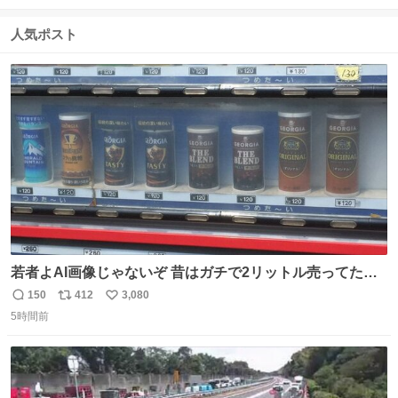
信
ポ
い
数
ス
ね
人気ポスト
ト
数
数
若者よAI画像じゃないぞ 昔はガチで2リットル売ってたん
やでw
150
412
3,080
返
リ
い
5時間前
信
ポ
い
数
ス
ね
ト
数
数