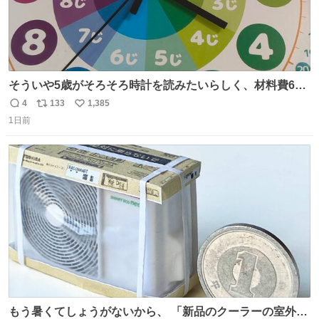
そういや5歳がそろそろ時計を読みたいらしく、材料費600
円で作れる知育時計作ってみた！ めっちゃ簡単！ ありがと
4
133
1,385
返
リ
い
う先人！
1日前
信
ポ
い
数
ス
ね
ト
数
数
もう暑くてしょうがないから、 「新品のクーラーの室外機