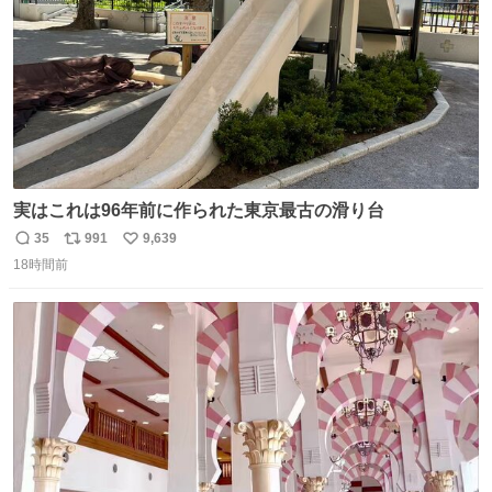
実はこれは96年前に作られた東京最古の滑り台
35
991
9,639
返
リ
い
18時間前
信
ポ
い
数
ス
ね
ト
数
数