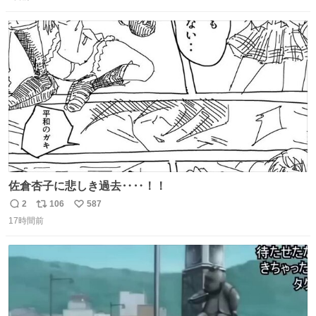
信
ポ
い
数
ス
ね
ト
数
数
佐倉杏子に悲しき過去‥‥！！
2
106
587
返
リ
い
17時間前
信
ポ
い
数
ス
ね
ト
数
数