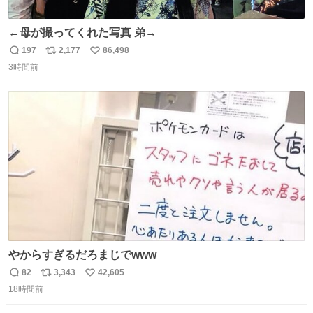
←母が撮ってくれた写真 弟→
197
2,177
86,498
返
リ
い
3時間前
信
ポ
い
数
ス
ね
ト
数
数
やからすぎるだろまじでwww
82
3,343
42,605
返
リ
い
18時間前
信
ポ
い
数
ス
ね