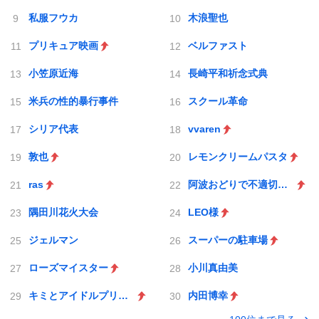
私服フウカ
木浪聖也
プリキュア映画
ベルファスト
小笠原近海
長崎平和祈念式典
米兵の性的暴行事件
スクール革命
シリア代表
vvaren
敦也
レモンクリームパスタ
ras
阿波おどりで不適切な動画
隅田川花火大会
LEO様
ジェルマン
スーパーの駐車場
ローズマイスター
小川真由美
キミとアイドルプリキュア♪
内田博幸