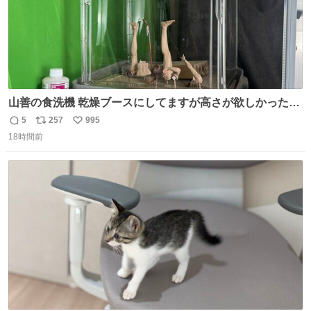
山善の食洗機 乾燥ブースにしてますが高さが欲しかったの
でコレクションケースを置くだけのツルセコ改造 扉が手前
5
257
995
返
リ
い
に開き天井の温度もしっかり上がるのでかなり使いやすく
18時間前
信
ポ
い
なりました😎
数
ス
ね
ト
数
数