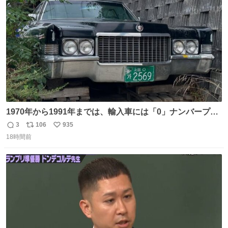
数
1970年から1991年までは、輸入車には「0」ナンバープレ
ートが使用されていました。 その後、この制度は廃止さ
3
106
935
返
リ
い
れ、すべての「0」ナンバープレートは抹消・無効化され
18時間前
信
ポ
い
ました。 ところが最近、その「0」ナンバープレートを装
数
ス
ね
着した車両が発見されました。 今でも残っていること自体
ト
数
数
が奇跡です……。