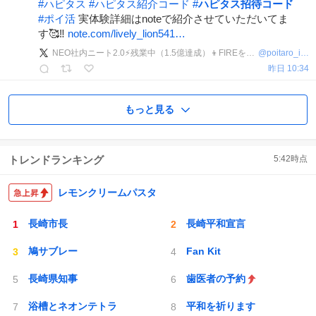
#
ハピタス
#
ハピタス紹介コード
#
ハピタス招待コード
#
ポイ活
実体験詳細はnoteで紹介させていただいてま
す🥰‼️
note.com/lively_lion541…
NEO社内ニート2.0⚡️残業中（1.5億達成）👦FIREを夢見る社畜投資家！
@
poitaro_inv
昨日 10:34
もっと見る
トレンドランキング
5:42
時点
レモンクリームパスタ
長崎市長
長崎平和宣言
鳩サブレー
Fan Kit
長崎県知事
歯医者の予約
浴槽とネオンテトラ
平和を祈ります