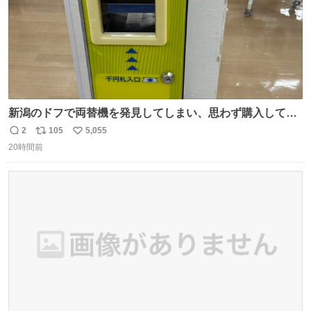
新潟のドフで両替機を発見してしまい、思わず購入してし
まい大阪に発送するイベントが発生
2
105
5,055
返
リ
い
20時間前
信
ポ
い
数
ス
ね
ト
数
数