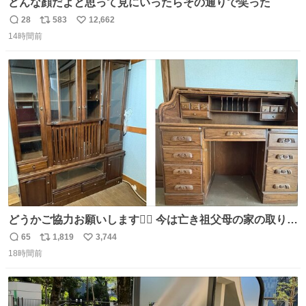
どんな顔だよと思って見にいったらその通りで笑った
28
583
12,662
返
リ
い
14時間前
信
ポ
い
数
ス
ね
ト
数
数
どうかご協力お願いします🙇‍♂️ 今は亡き祖父母の家の取り壊
しが決まり、どうしても処分して欲しくない食器棚と机の
65
1,819
3,744
返
リ
い
引き取り手を探しております この2つは私の祖母が当初一
18時間前
信
ポ
い
目惚れで購入したもので、祖母はc型肝炎で58歳という若
数
ス
ね
さで亡くなりましたが、この家具達をとても大切にしてお
ト
数
数
りました 続く↓