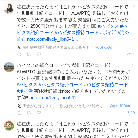
駐在決まったらまずはこれ✈️ ハピタスの紹介コードで
す🐈‍⬛🐈 【紹介コード】 ALWPTQ 登録しておくだけ
で数十万円の差が出ます🥰 新規登録時にご入力いただ
くと、2500円分ポイントが貰えます❤️‍🔥
#
ハピタス
#
ハ
ピタス紹介コード
#
ハピタス招待コード
#
ポイ活
#
海外
駐在
note.com/lively_lion541…
海外駐在員🇬🇧猫好きで気ままに暮らす🤍
@
Jolikp0d
4:22
ハピタスの紹介コードです😊‼️ 【紹介コード】
ALWPTQ 新規登録時にご入力いただくと、2500円分ポ
イントが貰えます🐈🐈‍⬛ 良かったら使ってください😉‼️
#
ハピタス
#
ハピタス紹介コード
#
ハピタス招待コード
#
ポイ活
実体験詳細はnoteで紹介させていただいてま
す🥰‼️
note.com/lively_lion541…
田舎から出てきて、一旗あげたいと思いX始めてみました！フォロバ100！
@
gmU0OmrPxf74652
3:29
駐在決まったらまずはこれ✈️ ハピタスの紹介コードで
す🐈‍⬛🐈 【紹介コード】 ALWPTQ 登録しておくだけ
で数十万円の差が出ます🥰 新規登録時にご入力いただ