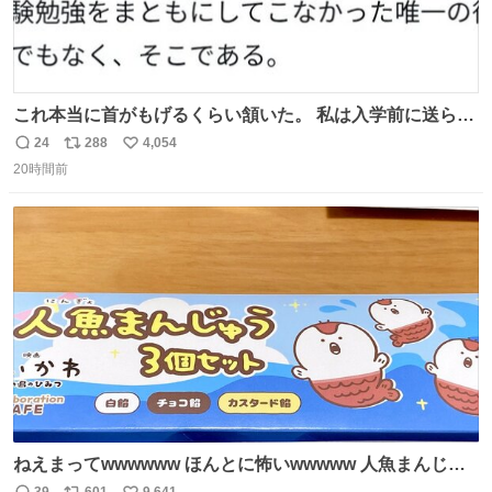
これ本当に首がもげるくらい頷いた。 私は入学前に送られ
てきた、大学のサークル紹介冊子を見た時点で終わりを感
24
288
4,054
返
リ
い
じたので、女子大でもないくせに偏差値の高い大学のイン
20時間前
信
ポ
い
カレサークルに突撃して所属するという奇行で事なきを得
数
ス
ね
た。 高偏差値に行けないならせめてそれくらいした方が予
ト
数
数
後がいいです。 https://t.co/9nMHIrETkw
ねえまってwwwwww ほんとに怖いwwwww 人魚まんじゅ
う買ってきたから私も永遠のいのちを…ぐへへ…と思いな
39
601
9,641