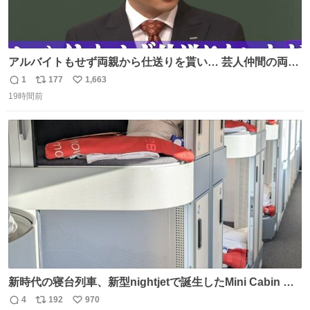
アルバイトもせず両親から仕送りを貰い… 芸人仲間の両親
のスネまでかじる!? ドンデコルテ銀次⚡️ 無料見逃し配信は
1
177
1,663
返
リ
い
こちらから ▶︎abema.go.link/gBLVb ◤しくじり先生
19時間前
信
ポ
い
ABEMAにて毎週最新話無料配信中◢ @10000nabe
数
ス
ね
@akmllube0617
ト
数
数
新時代の寝台列車、新型nightjetで誕生したMini Cabin ま
さに走るカプセルホテルといった感じで、一人旅で利用す
4
192
970
返
リ
い