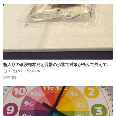
っとり甘い層になり、懐かしい味。「フランス北部とベル
数
ス
ね
ギーのだよ」というこれ、素朴な焼菓子に見えてナポレオ
ト
数
数
ン戦争の歴史があった。
瓶入りの液浸標本だと容器の形状で対象が歪んで見えてし
まうことから、なるべく歪みがない状態で観察しやすいよ
3
533
4,076
返
リ
い
うにこのような形で保存していると前に科博の先生から教
19時間前
信
ポ
い
えてもらった #国立科学博物館
数
ス
ね
ト
数
数