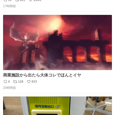
返
リ
い
がら1つ食べたら 奥歯欠けたんだけど！！！！？？？ しか
17時間前
信
ポ
い
もガッツリ😭 まんじゅうだよ？？？？？？ ガリッて言っ
数
ス
ね
たから何？と思って口から出したら自分の歯wwwwww セ
ト
数
数
イレーンの呪いじゃん😭
商業施設から出たら大体コレでほんとイヤ
4
128
833
返
リ
い
20時間前
信
ポ
い
数
ス
ね
ト
数
数