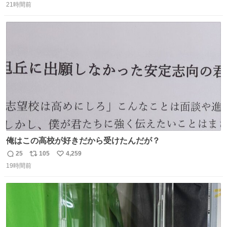
るのにはちょうどいい設備。 他の人も言ってましたが、サ
21時間前
信
ポ
い
ンライズの後継に欲しい…
数
ス
ね
ト
数
数
俺はこの高校が好きだから受けたんだが？
25
105
4,259
返
リ
い
19時間前
信
ポ
い
数
ス
ね
ト
数
数