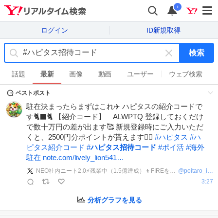
i
ログイン
ID新規取得
検索
キ
ー
話題
最新
画像
動画
ユーザー
ウェブ検索
ワ
ベストポスト
ー
ド
駐在決まったらまずはこれ✈️ ハピタスの紹介コードで
を
す🐈‍⬛🐈 【紹介コード】 ALWPTQ 登録しておくだけ
消
で数十万円の差が出ます🥰 新規登録時にご入力いただ
す
くと、2500円分ポイントが貰えます❤️‍🔥
#
ハピタス
#
ハ
ピタス紹介コード
#
ハピタス招待コード
#
ポイ活
#
海外
駐在
note.com/lively_lion541…
NEO社内ニート2.0⚡️残業中（1.5億達成）👦FIREを夢見る社畜投資家！
@
poitaro_inv
3:27
分析グラフを見る