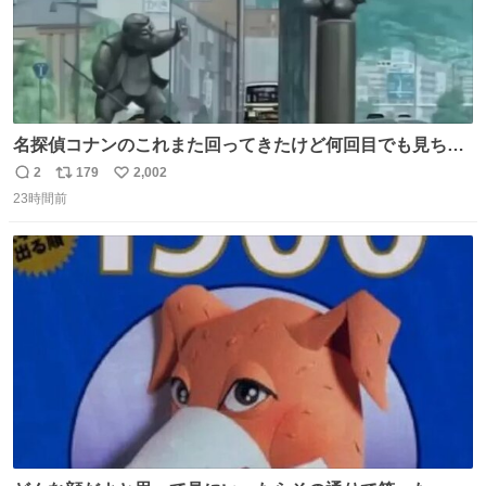
名探偵コナンのこれまた回ってきたけど何回目でも見ちゃ
う魔力あるのよな
2
179
2,002
返
リ
い
23時間前
信
ポ
い
数
ス
ね
ト
数
数