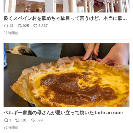
良くスペイン村を舐めちゃ駄目って言うけど、本当に舐め
ちゃ行けないのはスペィン村ホテル🏛🏨 だってロビーから
13
925
6,867
返
リ
い
中庭抜けるだけでこの有様🤩 ディズニーホテル泊まってる
21時間前
信
ポ
い
場所じゃない。 5年振りの志摩スペイン村パルケエスパー
数
ス
ね
ニャは益々素晴らしい場所になってる
ト
数
数
ベルギー家庭の母さんが思い立って焼いたTarte au sucre
は「砂糖のケーキ」。パイ生地に砂糖をたっぷり振りか
1
101
599
返
リ
い
け、クリームと卵の液を注いで焼くだけ。溶けた砂糖はね
21時間前
信
ポ
い