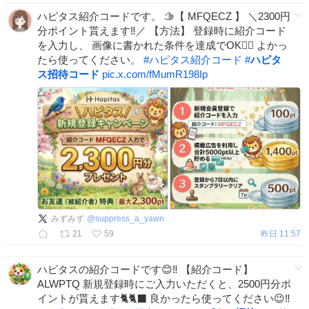
ハピタス紹介コードです。 🫱【 MFQECZ 】 ＼2300円
分ポイント貰えます‼️／ 【方法】 登録時に紹介コード
を入力し、 画像に書かれた条件を達成でOK🙆‍♀️ よかっ
たら使ってください。
#
ハピタス紹介コード
#
ハピタ
ス招待コード
pic.x.com/fMumR198Ip
みずみず
@
suppress_a_yawn
21
59
昨日 11:57
ハピタスの紹介コードです😊‼️ 【紹介コード】
ALWPTQ 新規登録時にご入力いただくと、2500円分ポ
イントが貰えます🐈🐈‍⬛ 良かったら使ってください😉‼️