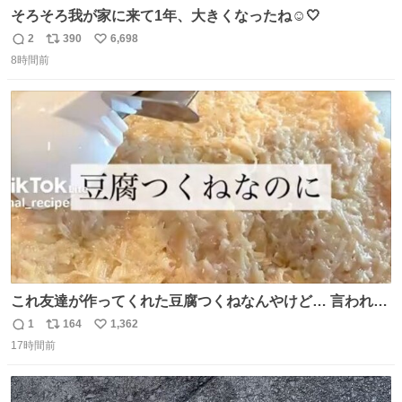
そろそろ我が家に来て1年、大きくなったね☺️🤍
2
390
6,698
返
リ
い
8時間前
信
ポ
い
数
ス
ね
ト
数
数
これ友達が作ってくれた豆腐つくねなんやけど… 言われる
まで豆腐って気づかなかった🤣✨ふわふわで食べ応えある
1
164
1,362
返
リ
い
し普通につくねより好きかもしれん🥹🤍 ダイエット中でも
17時間前
信
ポ
い
罪悪感なく食べられるの最高👇
数
ス
ね
ト
数