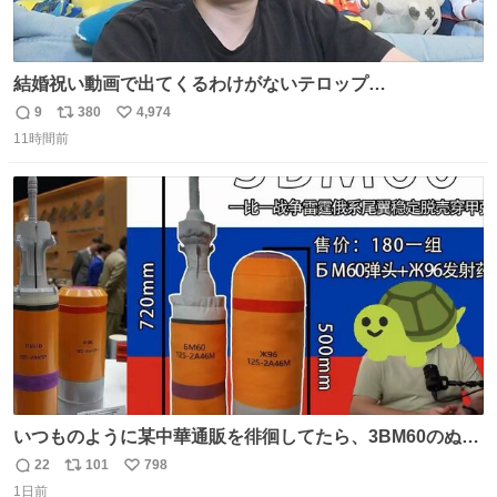
結婚祝い動画で出てくるわけがないテロップ
youtu.be/4pJ7U22AYtw
9
380
4,974
返
リ
い
11時間前
信
ポ
い
数
ス
ね
ト
数
数
いつものように某中華通販を徘徊してたら、3BM60のぬい
ぐるみを発見してしまった…。
22
101
798
返
リ
い
1日前