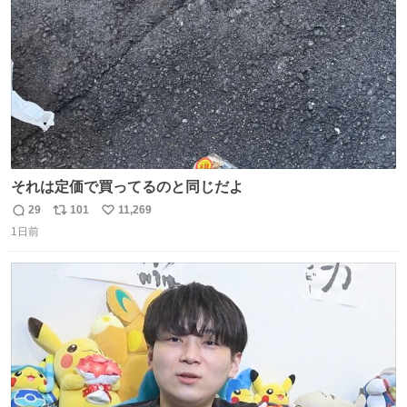
数
それは定価で買ってるのと同じだよ
29
101
11,269
返
リ
い
1日前
信
ポ
い
数
ス
ね
ト
数
数