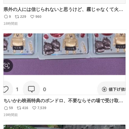
県外の人には信じられないと思うけど、霧じゃなくて火山
灰です🌋 #桜島
9
229
960
返
リ
い
18時間前
信
ポ
い
数
ス
ね
ト
数
数
ちいかわ映画特典のボンドロ、不要ならその場で受け取り
辞退すれば良いのに白々しい
59
416
7,539
返
リ
い
19時間前
信
ポ
い
数
ス
ね
ト
数