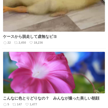
数
ケースから脱走して虚無なピヨ
22
2,450
18,236
返
リ
い
信
ポ
い
数
ス
ね
ト
数
数
こんなに色とりどりなの？ みんなが撮った美しい朝顔
5
147
1,477
返
リ
い