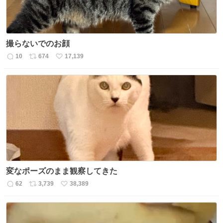
撮らないでのお顔
10
674
17,139
返
リ
い
信
ポ
い
数
ス
ね
ト
数
数
変なポーズのまま観察してきた
62
3,739
38,389
返
リ
い
信
ポ
い
数
ス
ね
ト
数