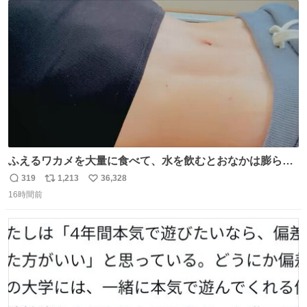
ト
数
数
ふえるワカメを大量に食べて、水を飲むとおなかは膨ら
む・・・・！？ ⚠️よい子は絶対マネしないでね⚠️ #夏休み
319
1,213
36,328
返
リ
い
の自由研究
16時間前
信
ポ
い
数
ス
ね
ト
数
数