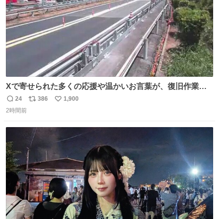
Xで寄せられた多くの応援や温かいお言葉が、復旧作業に
携わる社員の大きな励みとなっております。ありがとうご
24
386
1,900
返
リ
い
ざいます。 九州道
2時間前
信
ポ
い
数
ス
ね
ト
数
数