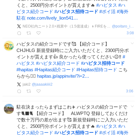
くと、2500円分ポイントが貰えます🔥
#
ハピタス
#
ハ
ピタス紹介コード
#
ハピタス招待コード
#
ポイ活
#
海外
駐在
note.com/lively_lion541…
NEO社内ニート2.0⚡️残業中（1.5億達成）👦FIREを夢見る社畜投資家！
@
poitaro_inv
3:08
ハピタスの紹介コードです🥰 【紹介コード】
CHJHLG 新規登録時にご入力いただくと、2300円分ポ
イントが貰えます👍 良かったら使ってください😉‼️
#
ハピタス
#
ハピタス紹介コード
#
ハピタス招待コード
#
hapitas
#
Hapitas紹介コード
#
Hapitas招待コード
こち
らから💁‍♀️
hapitas.jp/appinvite/?i=2…
jaki2
@
jaaaakiiii2
3:06
駐在決まったらまずはこれ✈️ ハピタスの紹介コードで
す🐈‍⬛🐈 【紹介コード】 ALWPTQ 登録しておくだけ
で数十万円の差が出ます🥰 新規登録時にご入力いただ
くと、2500円分ポイントが貰えます🔥
#
ハピタス
#
ハ
ピタス紹介コード
#
ハピタス招待コード
#
ポイ活
#
海外