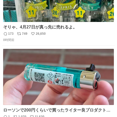
そりゃ、4月27日が真っ先に売れるよ。
173
749
26,650
返
リ
い
8時間前
信
ポ
い
数
ス
ね
ト
数
数
ローソンで200円くらいで買ったライター良プロダクトだ
これ 質感めっちゃ良い ガス充填とフリント交換もできてマ
1
1,070
11,620