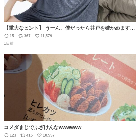
【重大なヒント】 うーん、僕だったら井戸を確かめますけ
どね
15
367
11,579
返
リ
い
1日前
信
ポ
い
数
ス
ね
ト
数
数
コメダまじでふざけんなwwwwww
123
415
10,557
返
リ
い