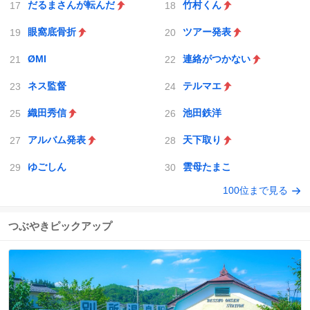
だるまさんが転んだ
竹村くん
眼窩底骨折
ツアー発表
ØMI
連絡がつかない
ネス監督
テルマエ
織田秀信
池田鉄洋
アルバム発表
天下取り
ゆごしん
雲母たまこ
100位まで見る
つぶやきピックアップ