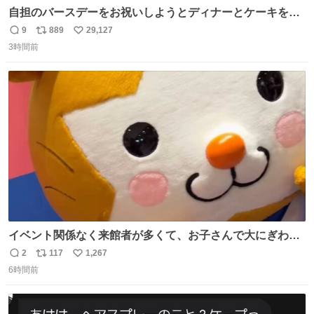
自担のバースデーをお祝いしようとディナーとケーキを予
約していたにも関わらず、当の本人がご結婚なさったので
9
889
29,127
返
リ
い
泣く泣くキャンセルした可哀想な重岡担を見かけたら私で
3時間前
信
ポ
い
す
数
ス
ね
ト
数
数
イベント関係なく来館者が多くて、お子さんで大にぎわ
い。 🐹を知らない子が「ねこ🐱」「ねこかな？」とつぶや
2
117
1,267
返
リ
い
いたら音速で反応していた
6時間前
信
ポ
い
数
ス
ね
ト
数