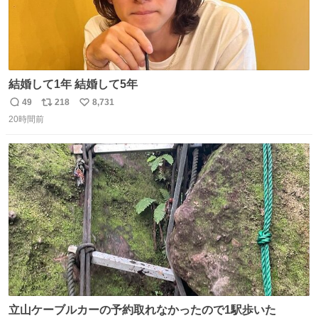
結婚して1年 結婚して5年
49
218
8,731
返
リ
い
20時間前
信
ポ
い
数
ス
ね
ト
数
数
立山ケーブルカーの予約取れなかったので1駅歩いた