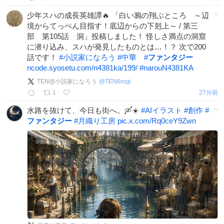
少年スハの成長英雄譚🔥 「白い鴉の翔ぶところ ～辺
境からてっぺん目指す！底辺からの下剋上～ / 第三
部 第105話 洞」投稿しました！ 怪しさ満点の洞窟
に潜り込み、スハが発見したものとは…！？ 次で200
話です！
#
小説家になろう
#
中華
#
ファンタジー
ncode.syosetu.com/n4381ka/199/
#
narouN4381KA
TEN@小説家になろう
@
TEN6rogi
1
27分前
水路を抜けて、今日も街へ。🛶☀️
#
AIイラスト
#
創作
#
ファンタジー
#
月織り工房
pic.x.com/Rq0ceY9Zwn