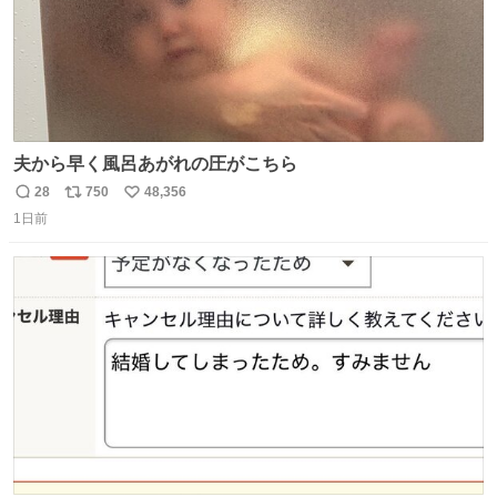
夫から早く風呂あがれの圧がこちら
28
750
48,356
返
リ
い
1日前
信
ポ
い
数
ス
ね
ト
数
数