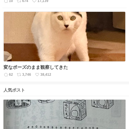
10
674
17,139
返
リ
い
信
ポ
い
数
ス
ね
ト
数
数
変なポーズのまま観察してきた
62
3,746
38,412
返
リ
い
信
ポ
い
数
ス
ね
人気ポスト
ト
数
数