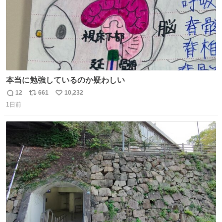
本当に勉強しているのか疑わしい
12
661
10,232
返
リ
い
1日前
信
ポ
い
数
ス
ね
ト
数
数