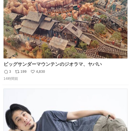
数
ビッグサンダーマウンテンのジオラマ、ヤバい
3
199
4,830
返
リ
い
14時間前
信
ポ
い
数
ス
ね
ト
数
数