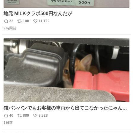
地元 M!LKクラボ500円なんだが
22
108
11,122
返
リ
い
9時間前
信
ポ
い
数
ス
ね
ト
数
数
猫バンバンでもお客様の車両から出てこなかったにゃんこ
🐈 救出しようとした工場長が腕を引っ掻かれ、ぱんぱんに
40
889
8,328
返
リ
い
膨れ上がり、傷だらけ血だらけになりながらも何とか救出
1日前
信
ポ
い
したこの子はその後、工場長の家の子になりました😌💕
数
ス
ね