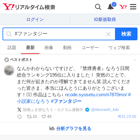
i
ログイン
ID新規取得
検索
キ
ー
話題
最新
画像
動画
ユーザー
ウェブ検索
ワ
ベストポスト
ー
ド
なんかわからないですけど、『禁煙勇者』なろう日間
を
総合ランキング195位に入りました！ 突然のことで、
消
まだ何が起きたのか理解できてません笑 読んでくださ
す
った皆さま、本当にほんとうにありがとうございま
す！🙇‍♂️ 作品はこちら↓
ncode.syosetu.com/n7870mn/
#
小説家になろう
#
ファンタジー
陸無ふき@なろう・カクヨム連載中
@
rikunashi_fuki
21
45
昨日 23:50
分析グラフを見る