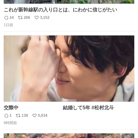
これが新幹線駅の入り口とは、にわかに信じがたい
24
266
3,152
返
リ
い
1日前
信
ポ
い
数
ス
ね
ト
数
数
交際中 結婚して5年 #松村北斗
1
138
5,034
返
リ
い
8時間前
信
ポ
い
数
ス
ね
ト
数