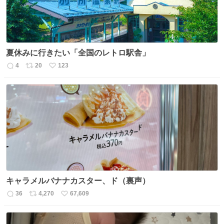
夏休みに行きたい「全国のレトロ駅舎」
4
20
123
返
リ
い
信
ポ
い
数
ス
ね
ト
数
数
キャラメルバナナカスター、ド（裏声）
36
4,270
67,609
返
リ
い
信
ポ
い
数
ス
ね