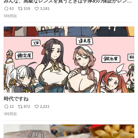
みんな、高級なレンズを買うときは手厚めの保証かレンズ
保護フィルターをちゃんと付けておくんだぞ、お兄さんと
63
519
3,181
返
リ
い
の約束だぞ…😭 涙で画面が見えない…
5時間前
信
ポ
い
数
ス
ね
ト
数
数
時代ですね
12
872
2,221
返
リ
い
3時間前
信
ポ
い
数
ス
ね
ト
数
数