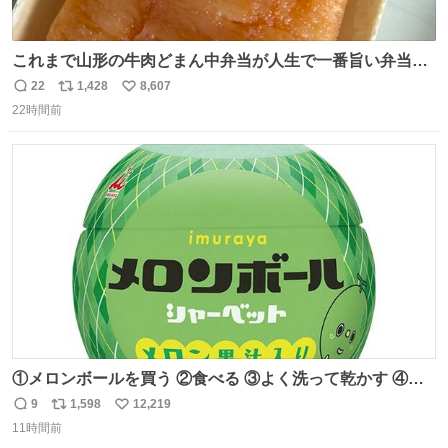
これまで山形の牛肉どまん中弁当が人生で一番旨い弁当だ
ったのだが、それを遥かに超える弁当発見。 個人的に駅弁
22
1,428
8,607
返
リ
い
＆空弁ランキングぶっち切りで首位を独走しているお弁当
22時間前
信
ポ
い
です🥹 福岡空港＆博多駅で購入可🍱 博多駅界隈にステイさ
数
ス
ね
れてるクルーの方は駅での購入が断然オススメです👍 #え
ト
数
数
んがわ明太寿司
①メロンボールを買う ②食べる ③よく洗って乾かす ④か
わいい
9
1,598
12,219
返
リ
い
11時間前
信
ポ
い