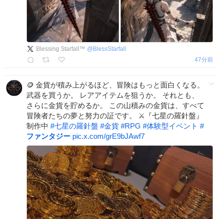
Blessing Starfall™
@
BlessStarfall
47分前
🪙 金貨が積み上がるほど、冒険はもっと面白くなる。
武器を買うか。 レアアイテムを狙うか。 それとも、
さらに金貨を貯めるか。 この山積みの金貨は、すべて
冒険者たちの夢と努力の証です。 ⚔️『七星の羅針盤』
制作中
#
七星の羅針盤
#
金貨
#
RPG
#
体験型イベント
#
ファンタジー
pic.x.com/grE9bJAwf7