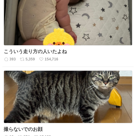
ト
数
数
こういう走り方の人いたよね
393
5,359
154,716
返
リ
い
信
ポ
い
数
ス
ね
ト
数
数
撮らないでのお顔