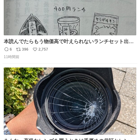
本読んでたらもう物価高で叶えられないランチセット出て
きた
6
396
2,757
返
リ
い
11時間前
信
ポ
い
数
ス
ね
ト
数
数