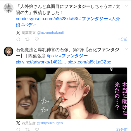
「人外娘さんと真面目に
ファンタジー
しちゃう本 / 太
陽の力」投稿しました！
ncode.syosetu.com/n9528kk/63/
#
ファンタジー
#
人外
娘
#
バディ
葛葉龍玄
@
kuzunohakouiti
3分前
石化魔法と爆乳神官の石像、第2弾【石化
ファンタジ
ー
】 | 四葉弘彦
#
pixiv
#
ファンタジー
pixiv.net/artworks/14821…
pic.x.com/af9cLaGZbc
四葉弘彦
@
shiyoukougen
23分前