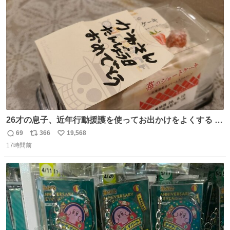
ト
数
数
26才の息子、近年行動援護を使ってお出かけをよくする 親
との外出はもう嫌らしい。 中身は小学生位なのに小癪な😅
69
366
19,568
返
リ
い
昨日は夜のショッピングモールに行った 先に寝といてよ❗
17時間前
信
ポ
い
と何度も何度も言い残して。 起きたら冷蔵庫に… ああ、こ
数
ス
ね
れ買いに行ってくれたんだ…😭
ト
数
数