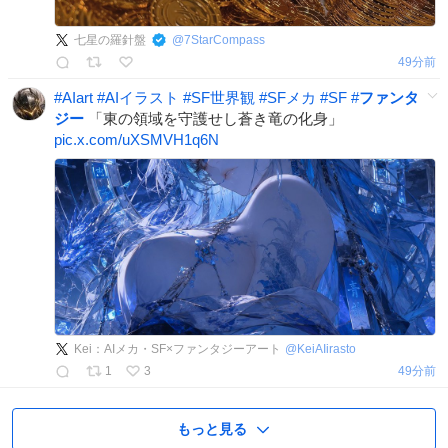
七星の羅針盤
@
7StarCompass
49分前
#
AIart
#
AIイラスト
#
SF世界観
#
SFメカ
#
SF
#
ファンタ
ジー
「東の領域を守護せし蒼き竜の化身」
pic.x.com/uXSMVH1q6N
Kei：AIメカ・SF×ファンタジーアート
@
KeiAIirasto
1
3
49分前
もっと見る