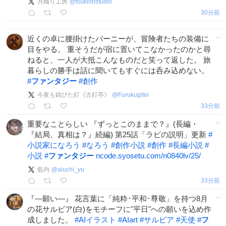
月織り工房
@
tsukioristudio
30分前
近くの卓に腰掛けたバーニーが、冒険者たちの装備に
目をやる。 重そうだが宿に置いてこなかったのかと尋
ねると、一人が大抵こんなものだと笑って返した。 旅
暮らしの勝手は話に聞いてもすぐには呑み込めない。
#
ファンタジー
#
創作
今夜も錆びた釘《古釘亭》
@
Furukugitei
33分前
重要なことらしい 『ずっとこのままで？』(長編・
『結局、真相は？』続編) 第25話「ラビの説明」更新
#
小説家になろう
#
なろう
#
創作小説
#
創作
#
長編小説
#
小説
#
ファンタジー
ncode.syosetu.com/n0840lv/25/
藍内
@
aiuchi_yu
33分前
『―願い―』 花言葉に「純粋･平和･尊敬」を持つ8月
の花サルビア(白)をモチーフに"平日"への願いを込め作
成しました。
#
AIイラスト
#
AIart
#
サルビア
#
天使
#
フ