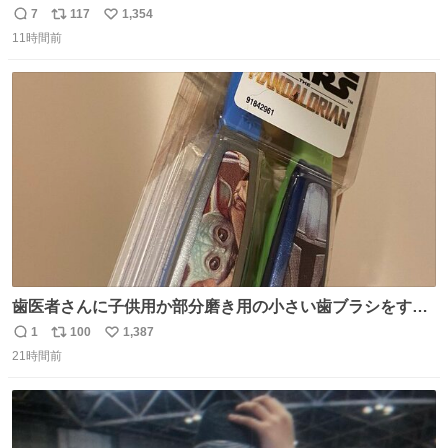
7
117
1,354
返
リ
い
11時間前
信
ポ
い
数
ス
ね
ト
数
数
歯医者さんに子供用か部分磨き用の小さい歯ブラシをすす
められたので今日から私の歯ブラシこれ
1
100
1,387
返
リ
い
21時間前
信
ポ
い
数
ス
ね
ト
数
数