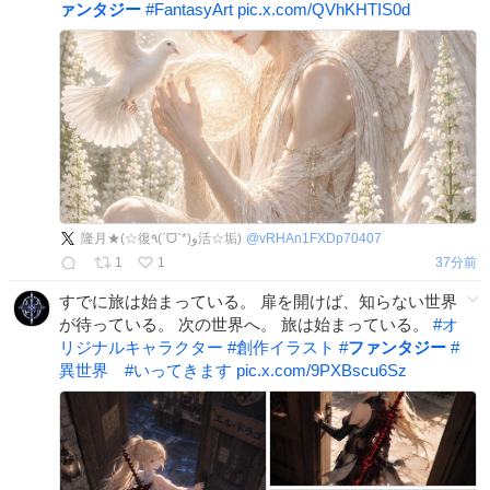
ァンタジー
#
FantasyArt
pic.x.com/QVhKHTIS0d
隆月★(☆復٩(ˊᗜˋ*)و活☆垢)
@
vRHAn1FXDp70407
1
1
37分前
すでに旅は始まっている。 扉を開けば、知らない世界
が待っている。 次の世界へ。 旅は始まっている。
#
オ
リジナルキャラクター
#
創作イラスト
#
ファンタジー
#
異世界
#
いってきます
pic.x.com/9PXBscu6Sz