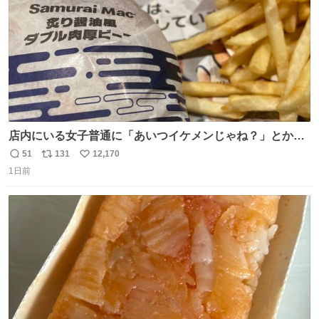
店内にいる女子普通に「あいつイケメンじゃね？」とか
「スマホの持ち方きもw」とか大声で騒いでて怖い
51
131
12,170
返
リ
い
1日前
信
ポ
い
数
ス
ね
ト
数
数