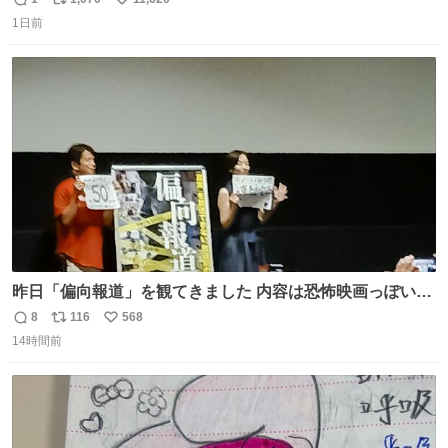
返
リ
い
ジでこういうのでいいんだよ案件
1日前
信
ポ
い
数
ス
ね
ト
数
数
昨日「偏向報道」を観てきました 内容は恐怖映画っぽいの
かと思ってましたが きちんとエンタメ映画でした。 伏線回
8
116
568
返
リ
い
収もあり、小さい笑いもあり、爽快感もある満足 びっくり
14時間前
信
ポ
い
したのが客層高年齢層だった、この映画ってテレビとか新
数
ス
ね
聞で取り上げてないのにこれだけネットを駆使してる方多
ト
数
数
い 変わるぞ日本