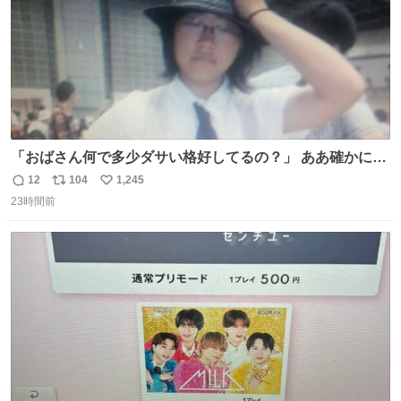
「おばさん何で多少ダサい格好してるの？」 ああ確かに多
少ダサいな。君達が大人になる時にはこんな格好しなくて
12
104
1,245
返
リ
い
済むと良いな
23時間前
信
ポ
い
数
ス
ね
ト
数
数