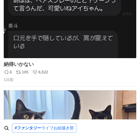
数
納得いかない
6
105
6,522
返
リ
い
1日前
信
ポ
い
数
ス
ね
ト
数
数
#ファンタジー
ライフお絵描き部