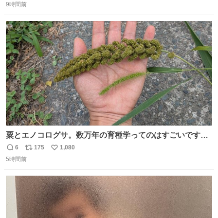
9時間前
信
ポ
い
数
ス
ね
ト
数
数
粟とエノコログサ。数万年の育種学ってのはすごいです
な。
6
175
1,080
返
リ
い
5時間前
信
ポ
い
数
ス
ね
ト
数
数