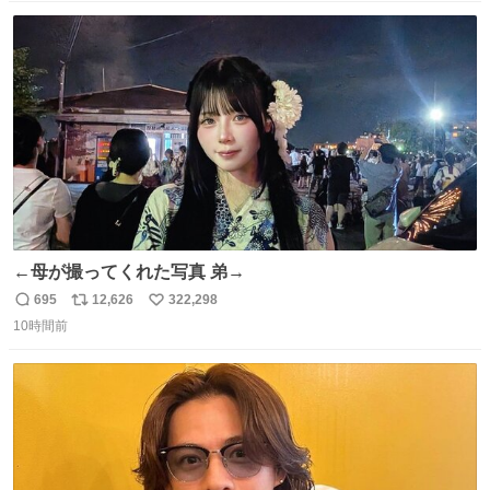
数
ス
ね
ト
数
数
←母が撮ってくれた写真 弟→
695
12,626
322,298
返
リ
い
10時間前
信
ポ
い
数
ス
ね
ト
数
数