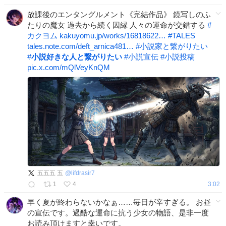
放課後のエンタングルメント《完結作品》 鏡写しのふ
たりの魔女 過去から続く因縁 人々の運命が交錯する
#
カクヨム
kakuyomu.jp/works/16818622…
#
TALES
tales.note.com/deft_arnica481…
#
小説家と繋がりたい
#
小説好きな人と繋がりたい
#
小説宣伝
#
小説投稿
pic.x.com/mQlVeyKnQM
五五五 五
@
lifdrasir7
1
4
3:02
早く夏が終わらないかなぁ……毎日が辛すぎる。 お昼
の宣伝です。過酷な運命に抗う少女の物語、是非一度
お読み頂けますと幸いです。