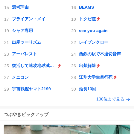
選考理由
BEAMS
ブライアン・メイ
トクだ値
シャア専用
see you again
出産ツーリズム
レイブンクロー
アーバレスト
西鉄の駅で不適切音声
復活して速攻地球滅亡の危機であります
出禁解除
メニコン
江別大学生暴行死
宇宙戦艦ヤマト2199
延長13回
100位まで見る
つぶやきピックアップ