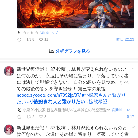
五五五 五
@
lifdrasir7
8
11
昨日 22:23
分析グラフを見る
新世界復活戦！ 37 投稿し 林月が変えられないものと
は何なのか。 永遠にその場に留まり、堕落していく者
には決して理解できない。 自分の想いを見つめ、すべ
ての最後の答えを導き出せ！ 第三章の最後……
ncode.syosetu.com/n7992jp/37/
#
小説家さんと繋がり
たい
#
小説好きな人と繋がりたい
#
拡散希望
小泉 X 小説家 新世界復活戦💦/世界滅亡の時空恋愛💔
@
jfhhhguv
2
3
5:17
新世界復活戦！ 37 投稿し 林月が変えられないものと
は何なのか。 永遠にその場に留まり、堕落していく者