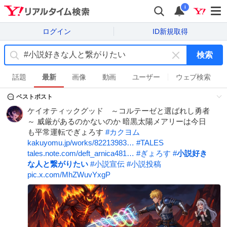
i
ログイン
ID新規取得
検索
キ
ー
話題
最新
画像
動画
ユーザー
ウェブ検索
ワ
ベストポスト
ー
ド
ケイオティックグッド ～コルテーゼと選ばれし勇者
を
～ 威厳があるのかないのか 暗黒太陽メアリーは今日
消
も平常運転でぎょろす
#
カクヨム
す
kakuyomu.jp/works/82213983…
#
TALES
tales.note.com/deft_arnica481…
#
ぎょろす
#
小説好き
な人と繋がりたい
#
小説宣伝
#
小説投稿
pic.x.com/MhZWuvYxgP