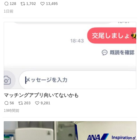
る姿に感動した！！ 愛は種族を超える！
128
1,702
13,495
返
リ
い
1日前
信
ポ
い
数
ス
ね
ト
数
数
マッチングアプリ向いてないかも
56
203
9,281
返
リ
い
19時間前
信
ポ
い
数
ス
ね
ト
数
数