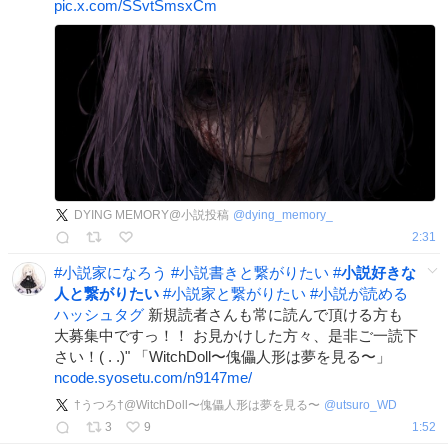
pic.x.com/SSvtSmsxCm
DYING MEMORY@小説投稿
@
dying_memory_
2:31
#
小説家になろう
#
小説書きと繋がりたい
#
小説好きな
人と繋がりたい
#
小説家と繋がりたい
#
小説が読める
ハッシュタグ
新規読者さんも常に読んで頂ける方も
大募集中ですっ！！ お見かけした方々、是非ご一読下
さい！( . .)" 「WitchDoll〜傀儡人形は夢を見る〜」
ncode.syosetu.com/n9147me/
†うつろ†@WitchDoll〜傀儡人形は夢を見る〜
@
utsuro_WD
3
9
1:52