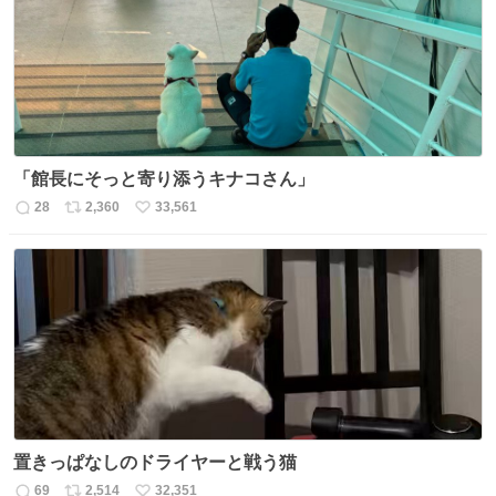
「館長にそっと寄り添うキナコさん」
28
2,360
33,561
返
リ
い
信
ポ
い
数
ス
ね
ト
数
数
置きっぱなしのドライヤーと戦う猫
69
2,514
32,351