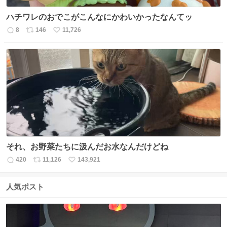
ハチワレのおでこがこんなにかわいかったなんてッ
8
146
11,726
返
リ
い
信
ポ
い
数
ス
ね
ト
数
数
それ、お野菜たちに汲んだお水なんだけどね
420
11,126
143,921
返
リ
い
信
ポ
い
数
ス
ね
人気ポスト
ト
数
数