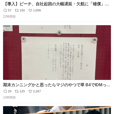
【導入】ピーチ、自社起因の大幅遅延・欠航に「補償」開
始へ news.livedoor.com/article/detail… 同社に起因する理
57
192
1,006
返
リ
い
由によって大幅遅延や欠航が発生した場合、乗客が負担し
22時間前
信
ポ
い
た宿泊費や交通費を、領収書の事後申請に基づき、国内線
数
ス
ね
は1人あたり上限1万円、国際線は上限2万円まで支払う。
ト
数
数
期末カンニングかと思ったらマジのやつで草 B4でIDMって
ことはおそらく就職だし、内定取り消し？ それと夏休み期
20
125
2,267
返
リ
い
間の停学って無意味じゃね？
22時間前
信
ポ
い
数
ス
ね
ト
数