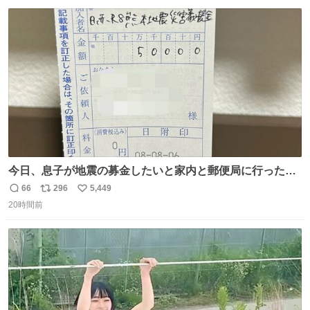
数
ス
ね
ト
数
数
今日、息子が地震の募金したいと家内と郵便局に行ったみ
たいです。おもちゃとか買う選択肢もあったと思うけど、
66
296
5,449
返
リ
い
自分で貯めてた2万円を役に立てて欲しい、みんなも元気
20時間前
信
ポ
い
になって欲しいと。家内も一緒に募金したので、自分も何
数
ス
ね
かできたらなぁと思いました。
ト
数
数