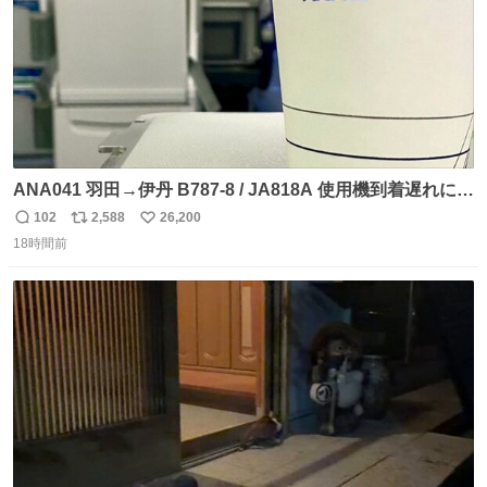
ANA041 羽田→伊丹 B787-8 / JA818A 使用機到着遅れにつ
き 「安全に支障ない範囲で1分1秒でも遅延回復に努めてお
102
2,588
26,200
返
リ
い
ります」と機長の気合い十分！ が、フライトは順調に進み
18時間前
信
ポ
い
すぎ… 「飛ばしすぎたせいか現在奈良県上空での待機を命
数
ス
ね
じられております」 でコンソメスープ吹き出しそうになり
ト
数
数
ましたw