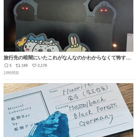
旅行先の暗闇にいたこれがなんなのかわからなくて怖すぎ
た 子どもたちも怖がりまくってた👻 ちいかわってこういう
5
186
2,176
返
リ
い
感じのお話なんですか…？
19時間前
信
ポ
い
数
ス
ね
ト
数
数