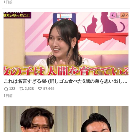
1日前
信
ポ
い
数
ス
ね
ト
数
数
これは名言すぎる😂 (消しゴム食べた6歳の弟を思い出しな
がら)
122
2,528
57,665
返
リ
い
1日前
信
ポ
い
数
ス
ね
ト
数
数