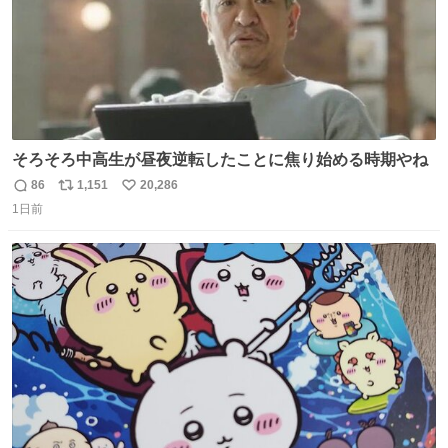
そろそろ中高生が昼夜逆転したことに焦り始める時期やね
86
1,151
20,286
返
リ
い
1日前
信
ポ
い
数
ス
ね
ト
数
数