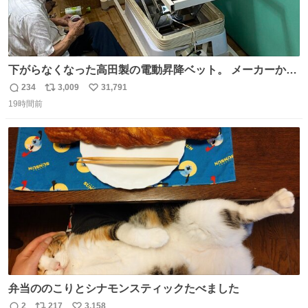
下がらなくなった高田製の電動昇降ベット。 メーカーから
は、完全に見放されたんですが、 見事に85歳の父が治しま
234
3,009
31,791
返
リ
い
した。 うちの父は、トヨタカローラのボディをオート生産
19時間前
信
ポ
い
する、工業ロボットの製作者なんですが、 父が電動ベット
数
ス
ね
の配線をハンダで修理している横で、
ト
数
数
弁当ののこりとシナモンスティックたべました
2
217
3,158