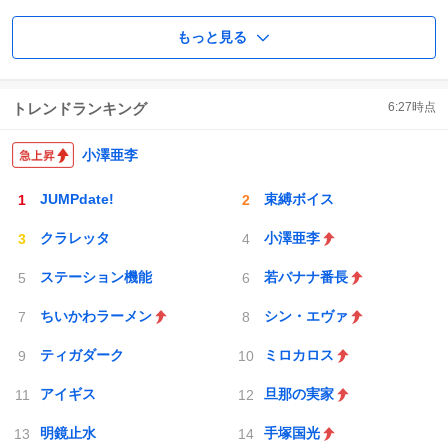
もっと見る
トレンドランキング
6:27
時点
小澤亜李
JUMPdate!
束縛ボイス
クラレッタ
小澤亜李
ステーション機能
若バナナ番長
ちいかわラーメン
シン・エヴァ
ティガダーク
ミロカロス
アイギス
旦那の実家
明鏡止水
手塚国光