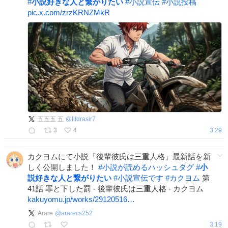
#
小説好きな人と繋がりたい
#
小説宣伝
#
小説投稿
pic.x.com/zrzKRNZMkR
五五五 五
@
lifdrasir7
3
4
3:29
カクヨムにて小説「後輩彼氏は三重人格」最新話を新
しく公開しました！
#
小説が読めるハッシュタグ
#
小
説好きな人と繋がりたい
#
小説宣伝です
#
カクヨム
第
41話 罪と下した罰 - 後輩彼氏は三重人格 - カクヨム
kakuyomu.jp/works/29120516…
Arare
@
ararecs252
3:19