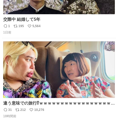
交際中 結婚して5年
1
195
5,564
返
リ
い
1日前
信
ポ
い
数
ス
ね
ト
数
数
違う意味での旅行⁉️ｗｗｗｗｗｗｗｗｗｗｗｗｗｗｗｗｗｗ
ｗ
31
212
10,276
返
リ
い
18時間前
信
ポ
い