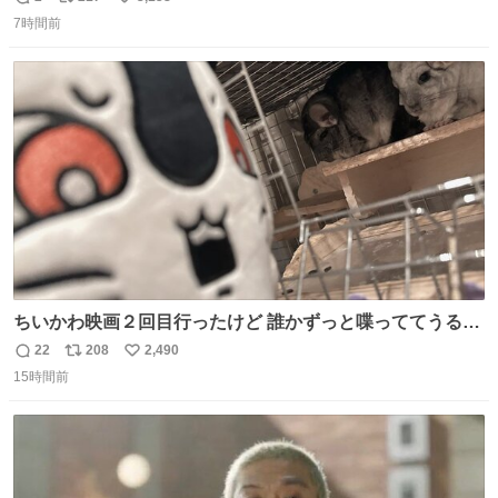
返
リ
い
7時間前
信
ポ
い
数
ス
ね
ト
数
数
ちいかわ映画２回目行ったけど 誰かずっと喋っててうるさ
かった 許せねえ
22
208
2,490
返
リ
い
15時間前
信
ポ
い
数
ス
ね
ト
数
数