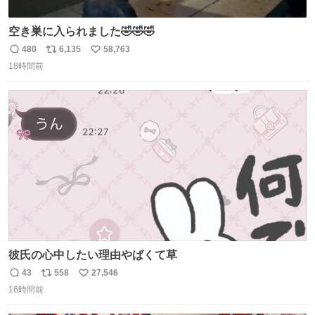
空き巣に入られました🤣🤣🤣
480
6,135
58,763
返
リ
い
18時間前
信
ポ
い
数
ス
ね
ト
数
数
彼氏の心中したい理由やばくて草
43
558
27,546
返
リ
い
16時間前
信
ポ
い
数
ス
ね