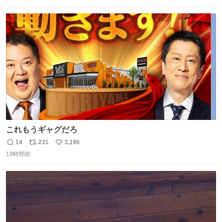
数
ス
ね
ト
数
数
これもうギャグだろ
14
231
3,196
返
リ
い
19時間前
信
ポ
い
数
ス
ね
ト
数
数