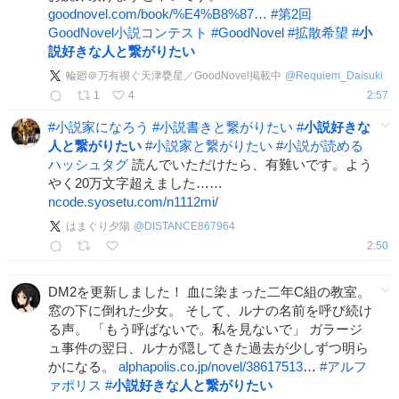
goodnovel.com/book/%E4%B8%87…
#
第2回
GoodNovel小説コンテスト
#
GoodNovel
#
拡散希望
#
小
説好きな人と繋がりたい
輪廻＠万有禊ぐ天津甕星／GoodNovel掲載中
@
Requiem_Daisuki
1
4
2:57
#
小説家になろう
#
小説書きと繋がりたい
#
小説好きな
人と繋がりたい
#
小説家と繋がりたい
#
小説が読める
ハッシュタグ
読んでいただけたら、有難いです。よう
やく20万文字超えました……
ncode.syosetu.com/n1112mi/
はまぐり夕陽
@
DISTANCE867964
2:50
DM2を更新しました！ 血に染まった二年C組の教室。
窓の下に倒れた少女。 そして、ルナの名前を呼び続け
る声。 「もう呼ばないで。私を見ないで」 ガラージ
ュ事件の翌日、ルナが隠してきた過去が少しずつ明ら
かになる。
alphapolis.co.jp/novel/38617513
…
#
アルフ
ァポリス
#
小説好きな人と繋がりたい