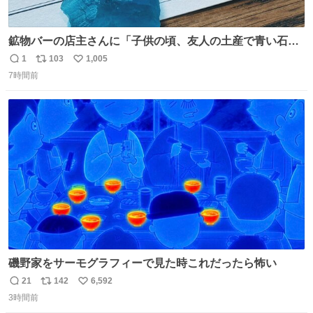
鉱物バーの店主さんに「子供の頃、友人の土産で青い石を
貰って、それがすごく気に入ってたのに、いつかの引越し
1
103
1,005
返
リ
い
で無くしてしまった」という話をしたら、 「お土産で買っ
7時間前
信
ポ
い
てきたくらいの価格感なら、ドイツの黒い森のフローライ
数
ス
ね
トかな…」と当たりつけてもらった。確かにこんな感じだ
ト
数
数
った気がする 凄い
磯野家をサーモグラフィーで見た時これだったら怖い
21
142
6,592
返
リ
い
3時間前
信
ポ
い