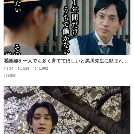
数
看護婦を一人でも多く育ててほしいと黒川先生に頼まれ、
１年間だけ黒川病院で働くことにしたりん。 直美はその１
34
158
1,902
返
リ
い
年間で恵風看護婦会を立て直すと話しました。 👇このシー
7時間前
信
ポ
い
ンをぜひ本編で web.nhk/tv/an/kazekaor… #朝ドラ #風薫
数
ス
ね
る 見上愛 上坂樹里 平埜生成
ト
数
数