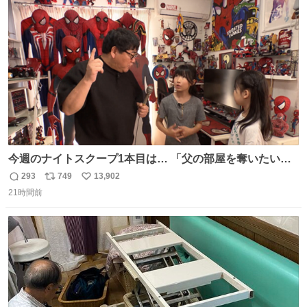
ト
数
数
今週のナイトスクープ1本目は… 「父の部屋を奪いたい姉
妹」
293
749
13,902
返
リ
い
21時間前
信
ポ
い
数
ス
ね
ト
数
数