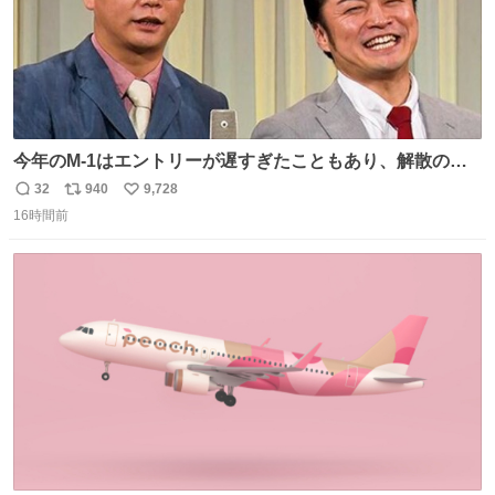
今年のM-1はエントリーが遅すぎたこともあり、解散の可
能性を作り出してからのスタート！！ 遅くなって申し訳な
32
940
9,728
返
リ
い
い🙏 エントリーナンバーは「GO!無策!」でかなり覚えやす
16時間前
信
ポ
い
い！応援をお願いすることになりそう！！
数
ス
ね
ト
数
数