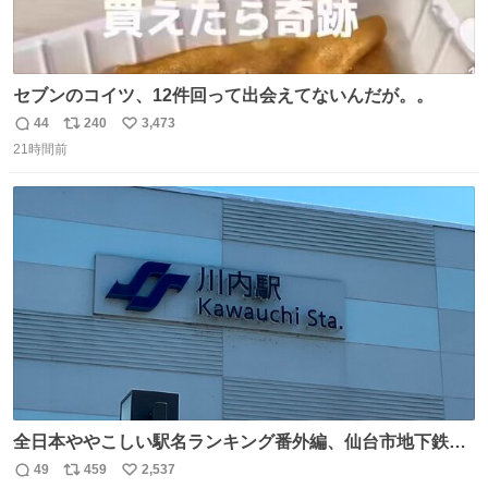
セブンのコイツ、12件回って出会えてないんだが。。
44
240
3,473
返
リ
い
21時間前
信
ポ
い
数
ス
ね
ト
数
数
全日本ややこしい駅名ランキング番外編、仙台市地下鉄川
内駅
49
459
2,537
返
リ
い