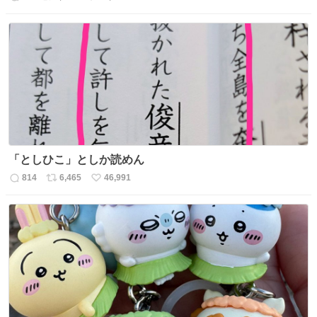
返
リ
い
信
ポ
い
数
ス
ね
ト
数
数
「としひこ」としか読めん
814
6,465
46,991
返
リ
い
信
ポ
い
数
ス
ね
ト
数
数