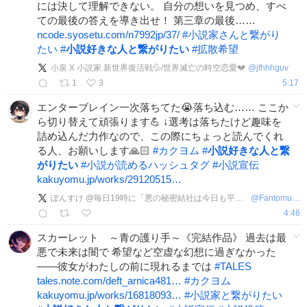
には決して理解できない。 自分の想いを見つめ、すべ
ての最後の答えを導き出せ！ 第三章の最後……
ncode.syosetu.com/n7992jp/37/
#
小説家さんと繋がり
たい
#
小説好きな人と繋がりたい
#
拡散希望
小泉 X 小説家 新世界復活戦💦/世界滅亡の時空恋愛💔
@
jfhhhguv
1
3
5:17
エンターブレイン一次落ちてた😭落ち込む…… ここか
ら切り替えて頑張ります💪 ↓選考は落ちたけど趣味を
詰め込んだ力作なので、この際にちょっと読んでくれ
る人、お願いします🙏🏻
#
カクヨム
#
小説好きな人と繋
がりたい
#
小説が読めるハッシュタグ
#
小説宣伝
kakuyomu.jp/works/29120515…
ぽんすけ @毎日19時に「悪の秘密結社は今日も平和です！」投稿中
@
Fantomu008
4:46
スカーレット ～青の護り手～《完結作品》 過去は最
悪で未来は闇で 希望など空虚な幻想に過ぎなかった
――彼女がわたしの前に現れるまでは
#
TALES
tales.note.com/deft_arnica481…
#
カクヨム
kakuyomu.jp/works/16818093…
#
小説家と繋がりたい