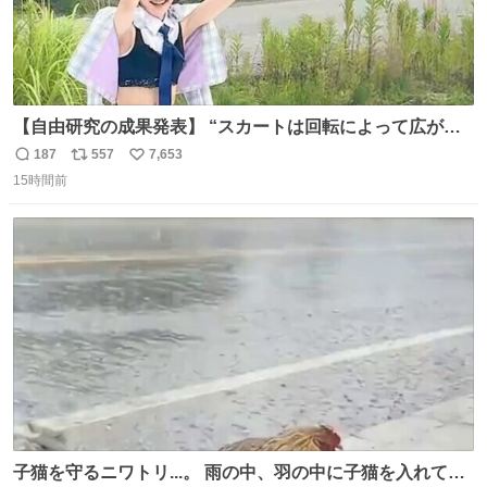
【自由研究の成果発表】 “スカートは回転によって広がる
が、岡澤恋によって270°までなら広がらずに回転が可能な
187
557
7,653
返
リ
い
ことが証明された！”
15時間前
信
ポ
い
数
ス
ね
ト
数
数
子猫を守るニワトリ...。 雨の中、羽の中に子猫を入れて守