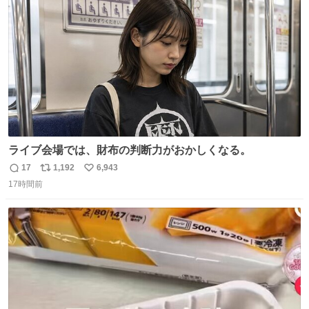
数
ライブ会場では、財布の判断力がおかしくなる。
17
1,192
6,943
返
リ
い
17時間前
信
ポ
い
数
ス
ね
ト
数
数