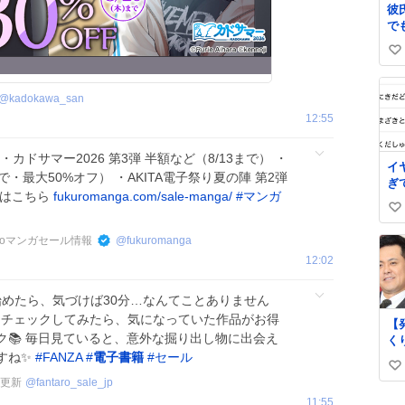
彼
で
い
い
っ
る
い
で
ね
@
kadokawa_san
あ
数
12:55
か
カドサマー2026 第3弾 半額など（8/13まで） ・
イ
まで・最大50%オフ） ・AKITA電子祭り夏の陣 第2弾
ぎ
覧はこちら
fukuromanga.com/sale-manga/
#
マンガ
き
い
の
い
oboマンガセール情報
@
fukuromanga
ね
12:02
数
見始めたら、気づけば30分…なんてことありません
心にチェックしてみたら、気になっていた作品がお得
【
📚 毎日見ていると、意外な掘り出し物に出会え
く
すね✨
#
FANZA
#
電子書籍
#
セール
の
い
地
日更新
@
fantaro_sale_jp
ne
い
11:55