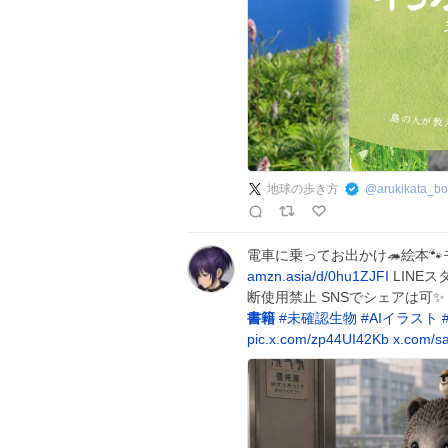
地球の歩き方
@
arukikata_b
電車に乗ってお出かけ🦔絵本🐾モグ
amzn.asia/d/0hu1ZJFI
LINE
断使用禁止 SNSでシェアは可✨ ©sa
書籍
#
未確認生物
#
AIイラスト
pic.x.com/zp44UI42Kb
x.com/s