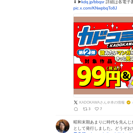
⬇ ▶️
kdq.jp/bbqsr
詳細は各電子
pic.x.com/KNwpbqTo8J
KADOKAWAさん＠本の情報
3
7
昭和末期あまりに時代を先んじ
として発行しました。どうぞお