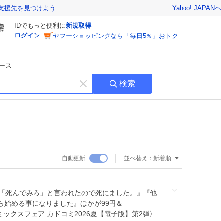
Yahoo! JAPAN
ヘ
支援先を見つけよう
IDでもっと便利に
新規取得
ログイン
ヤフーショッピングなら「毎日5％」おトク
ース
検索
キ
ー
ワ
ー
ド
を
消
自動更新
並べ替え：
新着順
す
『「死んでみろ」と言われたので死にました。』『他
ら始める事になりました』ほかが99円＆
のコミックスフェア カドコミ2026夏【電子版】第2弾〉