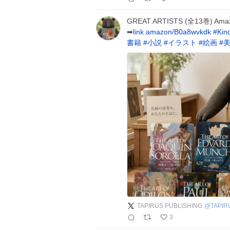
GREAT ARTISTS (全13巻) Am
➡︎
link.amazon/B0a8wvkdk
#
Kin
書籍
#
小説
#
イラスト
#
絵画
#
TAPIRUS PUBLISHING
@
TAPIR
3