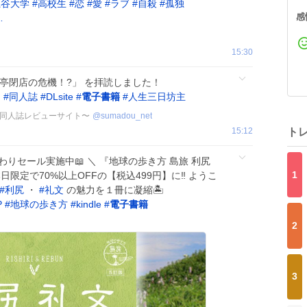
龍谷大学
#
高校生
#
恋
#
愛
#
ラブ
#
自殺
#
孤独
感
…
15:30
亭閉店の危機！?」 を拝読しました！
…
#
同人誌
#
DLsite
#
電子書籍
#
人生三日坊主
同人誌レビューサイト〜
@
sumadou_net
15:12
ト
le 日替わりセール実施中📖 ＼ 『地球の歩き方 島旅 利尻
1
日限定で70%以上OFFの【税込499円】に‼️ ようこ
#
利尻
・
#
礼文
の魅力を１冊に凝縮🏝
P
#
地球の歩き方
#
kindle
#
電子書籍
2
3