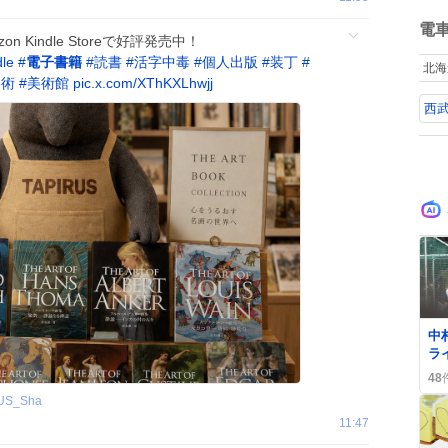
art
ね
ぃ
数
電
コ
azon Kindle Storeで好評発売中！
所
dle
#
電子書籍
#
読書
#
活字中毒
#
個人出版
#
装丁
#
北海
「
美術
#
美術館
pic.x.com/XThKXLhwjj
ス
西
ト
の
義
と
0
中
ラ
格
48
た
US_Sha
11:47