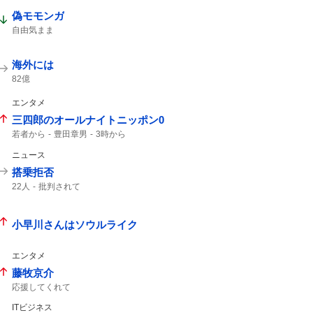
偽モモンガ
自由気まま
海外には
82億
エンタメ
三四郎のオールナイトニッポン0
若者から
豊田章男
3時から
ニュース
搭乗拒否
22人
批判されて
小早川さんはソウルライク
エンタメ
藤牧京介
応援してくれて
ITビジネス