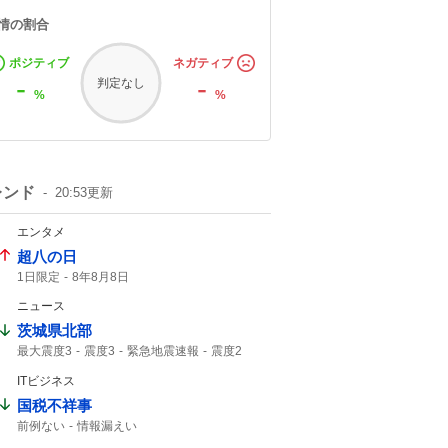
情の割合
ポジティブ
ネガティブ
-
-
判定なし
%
%
レンド
20:53
更新
エンタメ
超八の日
1日限定
8年8月8日
ニュース
茨城県北部
最大震度3
震度3
緊急地震速報
震度2
45km
M3.
津波の心配なし
地震情報
ITビジネス
国税不祥事
前例ない
情報漏えい