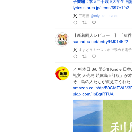
子書籍
#
本
#
二十歳
#
大学生
#
lyrics.stores.jp/items/697e1fa2
三宅惺
@
miyake__satoru
【新着同人レビュー！】 「鯨呑
sumadou.net/entry/RJ014522
すまどう！〜スマホで読める電子
／ 📢本日 8/8 限定‼️ Kind
礼文 天売島 焼尻島 5訂版』が本
そ！島の人たちが教えてくれた
amazon.co.jp/dp/B0GMFWLV3
pic.x.com/lIpBqtRTUA