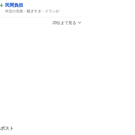
民間負担
外交の失敗
騒ぎすぎ
イランが
ホルムズ海峡
ホルムズ
20位まで見る
気ポスト