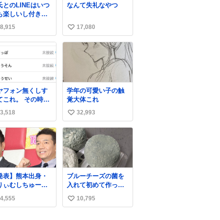
氏とのLINEはいつ
なんて失礼なやつ
も楽しいし付き合
たての頃の嬉しか
8,915
17,080
い
たLINEは無限にあ
けど(同棲前は1日
い
各50通くらい送り
ね
ってたし)最近嬉し
数
ったのはこれ
ヤフォン無くしす
学年の可愛い子の触
てこれ。 その時好
覚大体これ
だった男のセコム
3,518
32,993
い
名前にしてる
い
ね
数
発表】熊本出身・
ブルーチーズの菌を
りぃむしちゅーら
入れて初めて作って
所属事務所、被災
みたチーズなんだけ
4,555
10,795
い
に義援金寄付
ど 本能でちょっとヤ
ws.livedoor.com/
バいと思っちゃう見
い