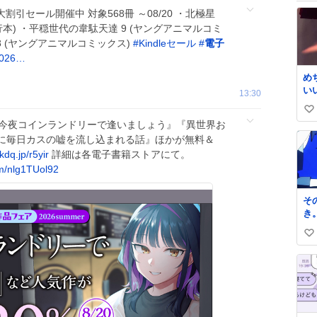
の大割引セール開催中 対象568冊 ～08/20 ・北極星
本) ・平穏世代の韋駄天達 9 (ヤングアニマルコミ
8 (ヤングアニマルコミックス)
#
Kindleセール
#
電子
2026…
め
い
13:30
ん
い
の
『今夜コインランドリーで逢いましょう』『異世界お
る
い
に毎日カスの嘘を流し込まれる話』ほかが無料＆
き
ね
神
kdq.jp/r5yir
詳細は各電子書籍ストアにて。
数
om/nlg1TUol92
そ
き
い
い
ね
数