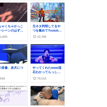
ちゃくちゃかっこ
元ネタ判明してるや
いシーンのはずな
つを集めてYoutube
だけど、表情が猫
に上げときました。
1,850
22,788
い
威嚇みたいに見え
youtube.com/watch
。あと首の血管浮
?v=rCsM9A…
い
出てるのガチで
#MarvelTokon #マー
ね
。
ベル闘魂
数
の音像、炎天につ
やってくれたwww流
。
石わかってらっしゃ
る🤣🤣🤣 #Mステ #西
540
70,510
い
川貴教
い
ね
数