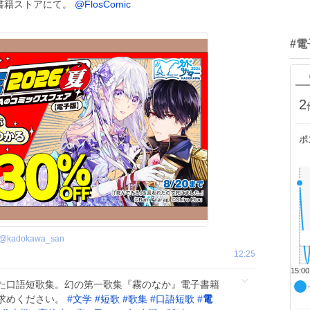
書籍ストアにて。
@FlosComic
#
2
ポ
@
kadokawa_san
12:25
15:00
た口語短歌集。幻の第一歌集『霧のなか』電子書籍
求めください。
#
文学
#
短歌
#
歌集
#
口語短歌
#
電