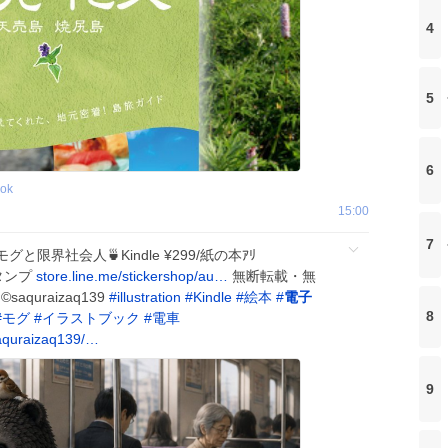
4
5
6
ook
15:00
7
と限界社会人🍵Kindle ¥299/紙の本ｱﾘ
スタンプ
store.line.me/stickershop/au…
無断転載・無
quraizaq139
#
illustration
#
Kindle
#
絵本
#
電子
8
#
モグ
#
イラストブック
#
電車
aquraizaq139/…
9