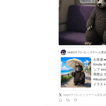
お友達
Kindle 
ンプ sto
用禁止 SNSでシェアは可✨ ©saquraizaq139
#illus
イラスト
x.com/s
saqu)サク)へたくそゲーム実況.絵