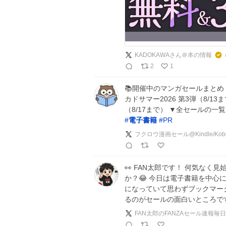
KADOKAWAさん＠本の情報
2
1
📚開催中のマンガセールまとめ ・
カドサマー2026 第3弾（8/13
（8/17まで） ▼全セールの一
#
電子書籍
#
PR
フクロウ漫画セール@Kindle/K
👀 FAN太郎です！ 何気なく
か？😂 今日は電子書籍を中
になっていて思わずブックマーク
るのがセールの面白いところで
FAN太郎のFANZAセール速報毎