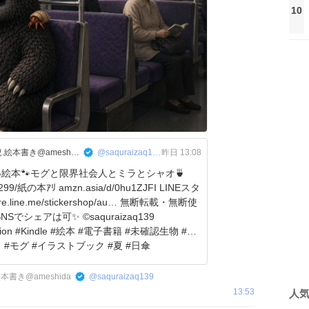
10
saqu)サク)へたくそゲーム実況.絵本書き@ameshida
@saquraizaq139
昨日 13:08
絵本🐾モグと限界社会人とミラとシャオ🍵
¥299/紙の本ｱﾘ amzn.asia/d/0hu1ZJFI LINEスタ
re.line.me/stickershop/au… 無断転載・無断使
tration #Kindle #絵本 #電子書籍 #未確認生物 #AI
 #モグ #イラストブック #夏 #日傘
aquraizaq139/…
本書き@ameshida
@
saquraizaq139
13:53
人