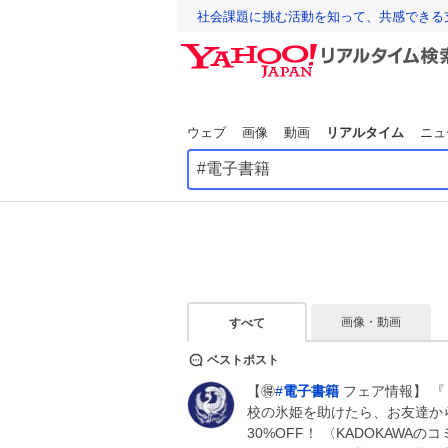
社会課題に挑む活動を知って、共感できる
ウェブ
画像
動画
リアルタイム
ニュ
画像・動画
すべて
ベストポスト
【🉐
#
電子書籍
フェア情報】 
校の氷姫を助けたら、お友達か
30%OFF！ 〈KADOKAWA