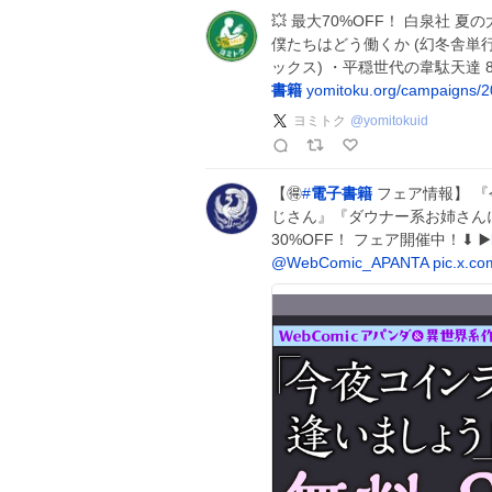
💥 最大70%OFF！ 白泉社 夏
僕たちはどう働くか (幻冬舎単行
ックス) ・平穏世代の韋駄天達 
書籍
yomitoku.org/campaigns/
ヨミトク
@
yomitokuid
【🉐
#
電子書籍
フェア情報】 
じさん』『ダウナー系お姉さん
30%OFF！ フェア開催中！⬇ ▶️
@WebComic_APANTA
pic.x.c