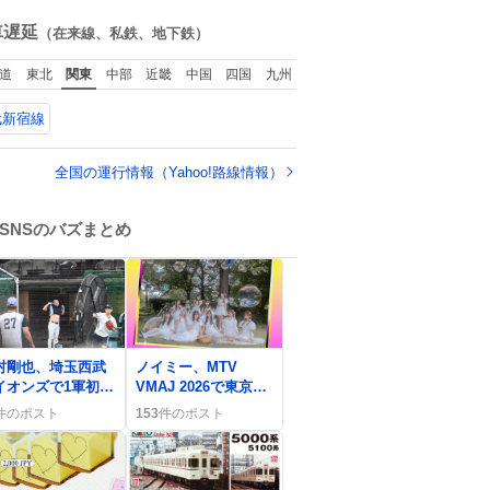
icle/detail… くり
た目だな
ね
むしちゅーやマツ
数
車遅延
（在来線、私鉄、地下鉄）
、有働由美子らが
属する芸能事務所
道
東北
関東
中部
近畿
中国
四国
九州
チャッターボック
」が7日、公式サイ
武新宿線
を更新。熊本地震
被災地支援のため
援金を寄付したこ
全国の運行情報（Yahoo!路線情報）
を公表した。
SNSのバズまとめ
0
村剛也、埼玉西武
ノイミー、MTV
イオンズで1軍初昇
VMAJ 2026で東京ド
 ファンは「やっ
ーム出演決定！ファ
件のポスト
153
件のポスト
！」と歓喜
ン歓喜の声が止まら
ない