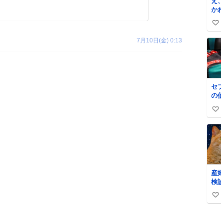
え
か
ン
い
う
い
7月10日(金) 0:13
ね
数
セ
の
今
い
い
ね
数
産
検
や赤
い
定2
を
い
る
ね