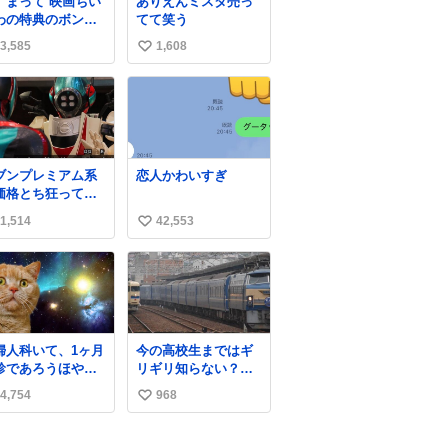
、まって 映画ちい
ありえんミスタ売っ
わの特典のボンボ
てて笑う
ドロップシール も
3,585
1,608
い
メルカリにでてる
やん #ちいかわ
い
ね
数
ブンプレミアム系
恋人かわいすぎ
価格とち狂ってて
これ
1,514
42,553
い
い
ね
数
婦人科いて、1ヶ月
今の高校生まではギ
診であろうほやほ
リギリ知らない？
ちゃん👩‍🍼と推
2009年3月まで九州に
4,754
968
い
,3歳の女の子👧🏻
寝台特急が走ってい
ワンオペで連れて
たことを
い
ママがいるのだけ
ね