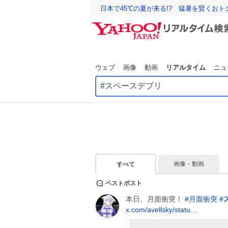
日本で45℃の夏が来る!? 猛暑を賢くお
ウェブ
画像
動画
リアルタイム
ニュ
画像・動画
すべて
ベストポスト
本日、月面衝突！
#
月面衝突
#
x.com/avellsky/statu…