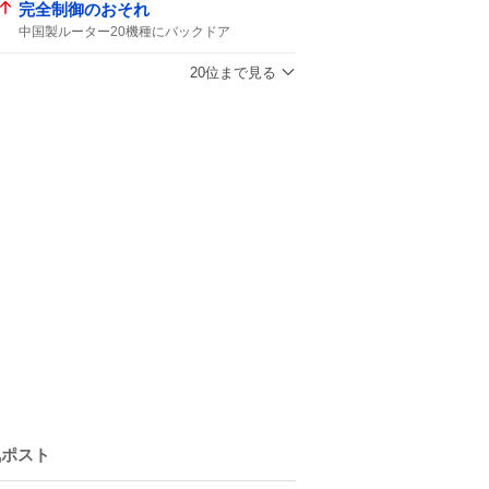
完全制御のおそれ
中国製ルーター20機種にバックドア
中国製ルーター20機種
バックドア
外部から
中国製ルーター
ルーター
20位まで見る
気ポスト