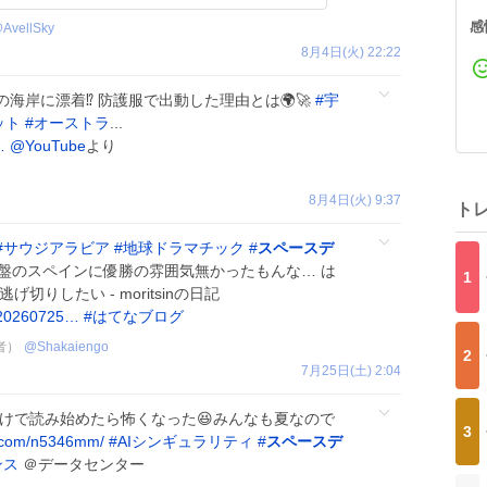
感
@
AvellSky
8月4日(火) 22:22
海岸に漂着⁉️ 防護服で出動した理由とは🌍🚀
#
宇
ット
#
オーストラ
...
…
@YouTube
より
8月4日(火) 9:37
ト
#
サウジアラビア
#
地球ドラマチック
#
スペースデ
盤のスペインに優勝の雰囲気無かったもんな… は
1
切りしたい - moritsinの日記
y/20260725…
#
はてなブログ
者）
@
Shakaiengo
2
7月25日(土) 2:04
けで読み始めたら怖くなった😆みんなも夏なので
3
.com/n5346mm/
#
AIシンギュラリティ
#
スペースデ
ンス
＠データセンター