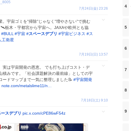
n_8005
4
7月24日(金) 23:26
。宇宙ゴミを"掃除"じゃなく"増やさない"で挑む
5
」🛰栃木・宇都宮から宇宙へ。JAXAや欧州とも協
#
BULL
#
宇宙
#
スペースデブリ
#
宇宙ビジネス
#
ス
人工衛星
6
7月19日(日) 13:57
、実は宇宙開発の恩恵。 でも打ち上げコスト・デ
7
山積みです。「社会課題解決の最前線」としての宇
ロードマップまで一気に整理しました📝
#
宇宙開発
リ
note.com/metalslime11/n…
8
7月18日(土) 9:10
9
ペースデブリ
pic.x.com/cPE86wF54z