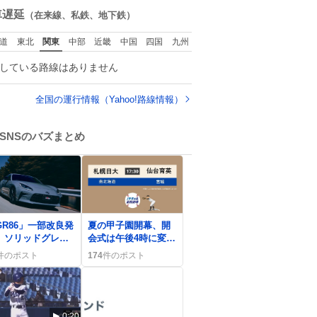
ずっとマ
数
車遅延
（在来線、私鉄、地下鉄）
の側から離れな
手を繋がなく
道
東北
関東
中部
近畿
中国
四国
九州
もうろちょろしな
しママが歩いたら
している路線はありません
クミンみたいにﾄﾃﾄ
ついてってるし逃走
ないし脱走しない
全国の運行情報（Yahoo!路線情報）
逃げないし走ら文
数
SNSのバズまとめ
0
GR86」一部改良発
夏の甲子園開幕、開
、ソリッドグレー
会式は午後4時に変
活と3眼アイサイト
更、仙台育英本塁打
件のポスト
174
件のポスト
ファン歓喜
で盛り上がり、ナイ
ター増加で観戦快適
に楽しめる
0:20