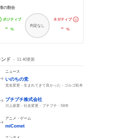
情の割合
ポジティブ
ネガティブ
-
-
判定なし
%
%
レンド
11:40
更新
ニュース
いのちの党
党名変更
生まれてきて良かった
ゴルゴ松本
れいわ新選組
いのち
れいわ
プチプチ株式会社
川上産業
社名変更
プチプチ
58年
アニメ・ゲーム
miComet
エンタメ