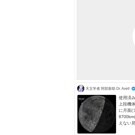
天文学者 阿部新助 Dr. Avell
使用済
上段機体が
に月面(
8700km(
えない見