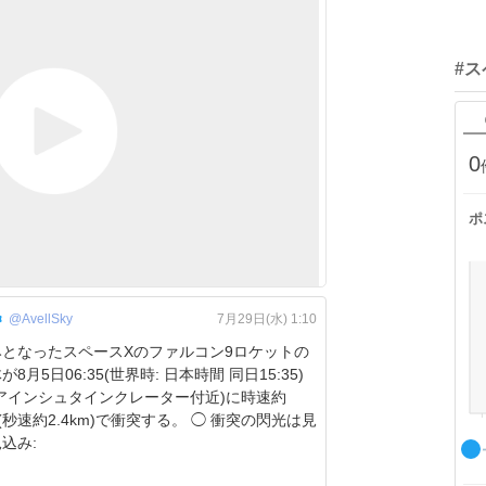
#
0
ポ
@AvellSky
7月29日(水) 1:10
みとなったスペースXのファルコン9ロケットの
8月5日06:35(世界時: 日本時間 同日15:35)
アインシュタインクレーター付近)に時速約
秒速約2.4km)で衝突する。 ◯ 衝突の閃光は見
込み: