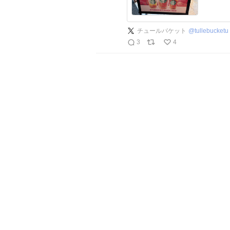
チュールバケット
@
tullebucketu
3
4