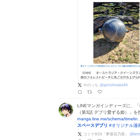
やのっち
@
genshinaka94
LINEマンガインディーズに、
（第3話 デブリ愛ずる姫）」
manga.line.me/schema/timelin
スペースデブリ
#
オリジナル漫
コミケ8/16「夢屋花乃屋」
@
ten