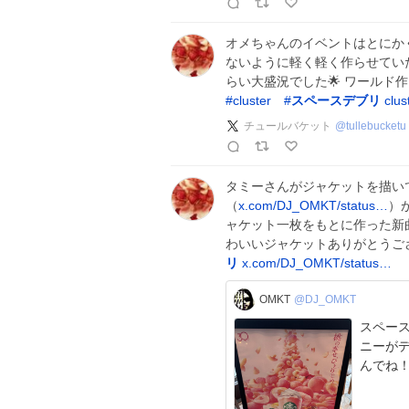
オメちゃんのイベントはとにか
ないように軽く軽く作らせていた
らい大盛況でした🌟 ワールド
#
cluster
#
スペースデブリ
clu
チュールバケット
@
tullebucketu
タミーさんがジャケットを描いて
（
x.com/DJ_OMKT/status…
）
ャケット一枚をもとに作った新
わいいジャケットありがとうござ
リ
x.com/DJ_OMKT/status…
OMKT
@DJ_OMKT
スペー
ニーが
んでね