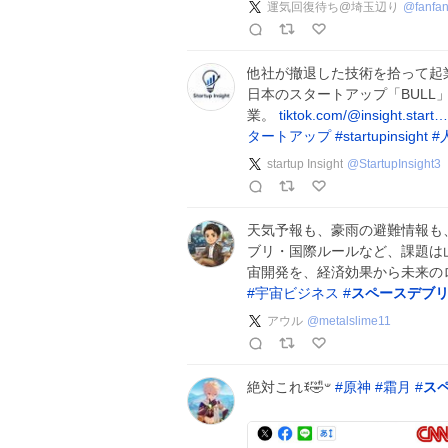
運気回復待ち@埼玉辺り
@
fanfa
他社が撤退した技術を拾って起業
日本のスタートアップ「BULL
業。
tiktok.com/@insight.start…
タートアップ
#
startupinsight
#
startup Insight
@
StartupInsight3
天気予報も、豪雨の避難情報も
ブリ・国際ルールなど、課題は
宙開発を、経済効果から未来の
#
宇宙ビジネス
#
スペースデブ
アウル
@
metalslime11
絶対これꉂ🤣𐤔
#
原神
#
霜月
#
ス