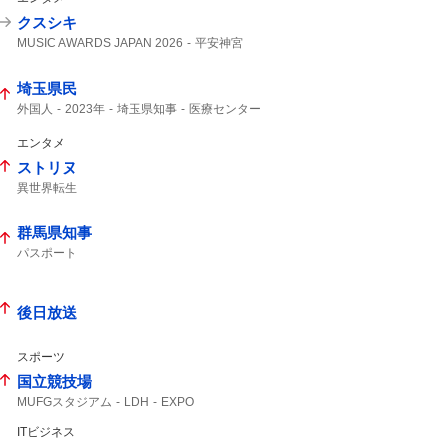
クスシキ
MUSIC AWARDS JAPAN 2026
平安神宮
最大規模の
Mrs. GREEN APPLE
埼玉県民
外国人
2023年
埼玉県知事
医療センター
エンタメ
ストリヌ
異世界転生
群馬県知事
パスポート
後日放送
スポーツ
国立競技場
MUFGスタジアム
LDH
EXPO
鹿島アントラーズ
Exile
松田元太
元太
ITビジネス