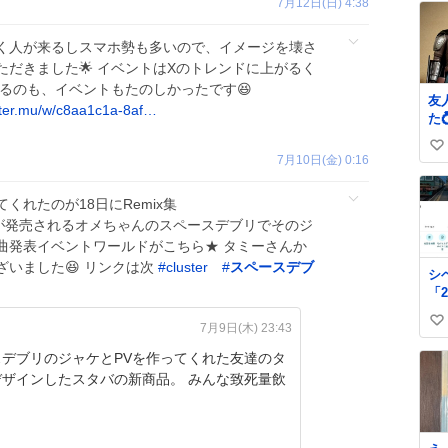
7月12日(日) 4:38
く人が来るしスマホ勢も多いので、イメージを壊さ
だきました🌟 イベントはXのトレンドに上がるく
作るのも、イベントもたのしかったです😆
友
ster.mu/w/c8aa1c1a-8af…
た
し
い
③
7月10日(金) 0:16
まし
い
のﾃ
ね
くれたのが18日にRemix集
を
数
が発売されるオメちゃんのスペースデブリでそのジ
ま
曲発表イベントワールドがこちら★ タミーさんか
いました😆 リンクは次
#
cluster
#
スペースデブ
シ
「2
「
7月9日(木) 23:43
い
に
距
い
スデブリのジャケとPVを作ってくれた友達のタ
名
ね
デザインしたスタバの新商品。 みんな致死量飲
数
！