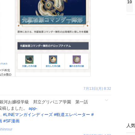
10
7月13日(月) 8:32
「銀河お嬢様学級 邦立グリパニア学園 第一話
を投稿しました。
app-
…
#
LINEマンガインディーズ
#
軌道エレベーター
#
画
#
SF漫画
人
shinrour