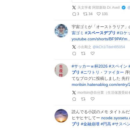
天文学者 阿部新助 Dr. Avell
3
34
131
宇宙ゴミが「オーストラリア」の
宙ゴミ
#
スペースデブリ
#
ロケ
youtube.com/shorts/BF9PAYm
小出剛之
@
ikCh1iTdeH85054
#
サッカーｗ杯2026
#
スペイン
ブリ
#
ニワトリ・ファイター
序
てなブログに投稿しました 先行逃げ
moritsin.hatenablog.com/entr
moritsin@自分業（生活保護受給
読んでる小説のメモ タイトルだ
ヒヤヒヤしてー
ncode.syosetu
ブリ
#
金融崩壊
#
円高
#
サスペ