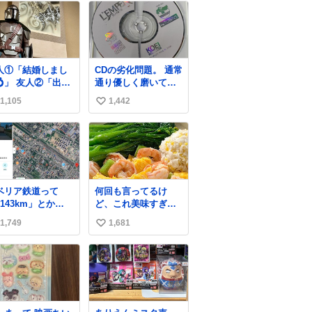
人①「結婚しまし
CDの劣化問題。 通常
💍」 友人②「出産
通り優しく磨いてい
ました👼🏻」 友人
たのですが、 薄い氷
1,105
1,442
い
「マイホーム建て
のようにバリッと割
た🏡」 私「ｺｽﾄｺ
れてしまいまし
い
ﾞｨﾝ・ｼﾞｬﾘﾝさん
た。。 中々高価なソ
ね
床の間に飾ってみ
フトなので辛いです
数
した」
😭 数十年後にはCD
ゲームソフト、 みな
こうなってしまうの
ベリア鉄道って
何回も言ってるけ
でしょうか。。
143km」とか
ど、これ美味すぎん
2145km」みたい
の！！！低カロリー
1,749
1,681
い
、モスクワからの
で満足感エグいから
離名そのままの駅
一生食べてる😭
い
があるんですね。
ね
数