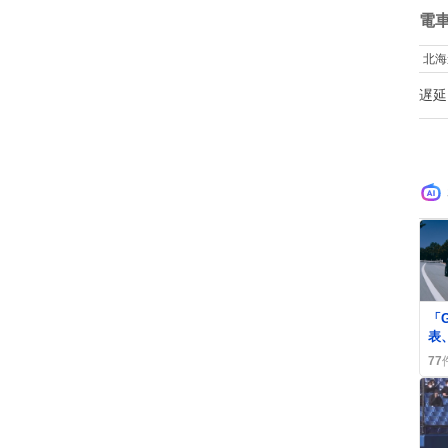
ども 女の子
数
電
マ
い…⁉️ 
北海
て
い
遅延
ピ
ﾃ
し
し
字
0
「
表
復
77
に