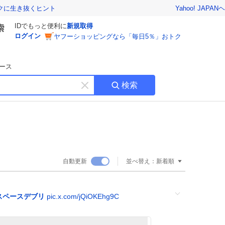
Yahoo! JAPAN
ヘ
トクに生き抜くヒント
IDでもっと便利に
新規取得
ログイン
ヤフーショッピングなら「毎日5％」おトク
ース
検索
キ
ー
ワ
ー
ド
を
消
自動更新
並べ替え：
新着順
す
スペースデブリ
pic.x.com/jQiOKEhg9C