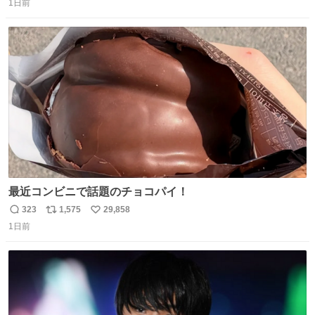
1日前
信
ポ
い
数
ス
ね
ト
数
数
最近コンビニで話題のチョコパイ！
323
1,575
29,858
返
リ
い
1日前
信
ポ
い
数
ス
ね
ト
数
数