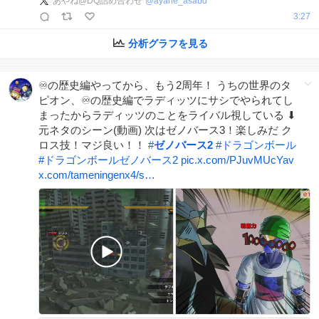
あやね@DQ詰め合わせ
@
ayane_asabd
3:27
分析グラフを見る
♾️の歴史編やってから、もう2周年！ うちの世界のタ
ピオン、♾️の歴史編でラディッツにサシでやられてし
まったからラディッツのことをライバル視している ⬇︎
元ネタのシーン(動画) 次はゼノバース3！楽しみだ ク
ロス技！マジ良い！！
#
ゼノバース2
#
ドラゴンボール
#
ドラゴンボールゼノバース2
pic.x.com/PJuvMUcYav
x.com/tameningenx4/s…