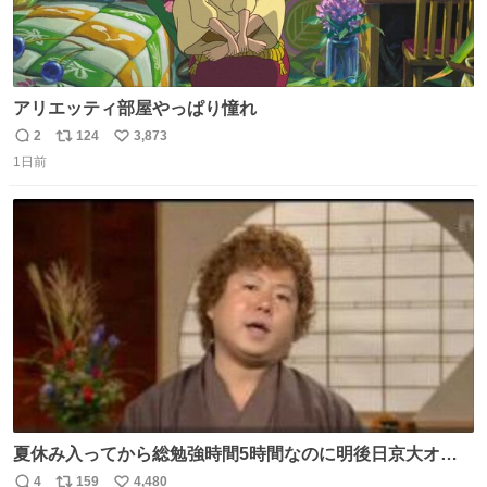
アリエッティ部屋やっぱり憧れ
2
124
3,873
返
リ
い
1日前
信
ポ
い
数
ス
ね
ト
数
数
夏休み入ってから総勉強時間5時間なのに明後日京大オー
プンで今これ
4
159
4,480