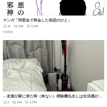
マンガ「同窓会で再会した初恋のひと」
31
506
3,703
返
リ
い
5時間前
信
ポ
い
数
ス
ね
ト
数
数
←友達が家に来た時（来ない）掃除機丸出しは生活感が出
てかっこ悪いなぁ →せや
2
164
2,354
返
リ
い