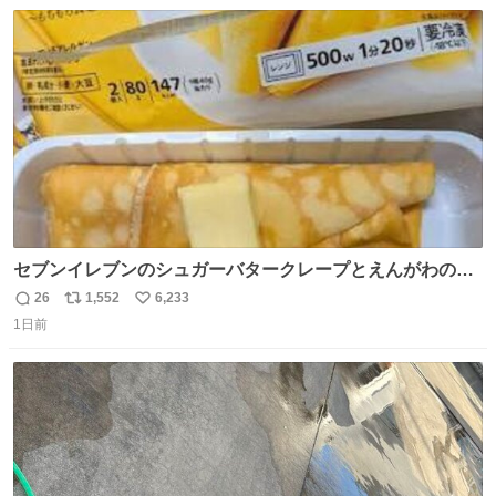
数
ス
ね
ト
数
数
セブンイレブンのシュガーバタークレープとえんがわの寿
司を探している人へ！ シュガーバタークレープは目黒、品
26
1,552
6,233
返
リ
い
川、蒲田、渋谷、川崎、横浜、鶴見、九州の一部エリア限
1日前
信
ポ
い
定商品で8月5日に発注が終了したため店舗に置いてあると
数
ス
ね
ころ少ないですが見つけたら即買いです🤩❣️
ト
数
数