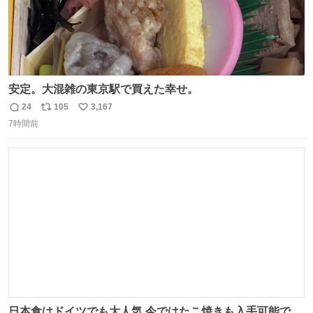
安定。大混雑の東京駅で買えた幸せ。
24
105
3,167
返
リ
い
7時間前
信
ポ
い
数
ス
ね
ト
数
数
日本食はドイツでも大人気 今ではたこ焼きも入手可能です