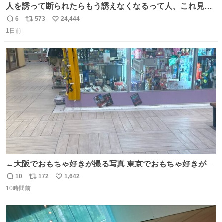
人を誘って断られたらもう誘えなくなるって人、これ見て
元気出してほしい
6
573
24,444
返
リ
い
1日前
信
ポ
い
数
ス
ね
ト
数
数
←大阪でおもちゃ好きが撮る写真 東京でおもちゃ好きが撮
る写真→
10
172
1,642
返
リ
い
10時間前
信
ポ
い
数
ス
ね
ト
数