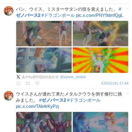
パン、ウイス、ミスターサタンの技を覚えました。
#
ゼノバース2
#
ドラゴンボール
pic.x.com/PNY9dmfQgL
あやね@DQ詰め合わせ
@
ayane_asabd
8月6日(木) 17:46
ウイスさんが連れて来たメタルクウラを倒す修行に挑
みました。
#
ゼノバース2
#
ドラゴンボール
pic.x.com/TAb4rKyPzj