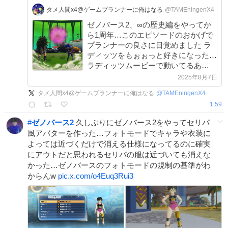
タメ人間x4@ゲームプランナーに俺はなる
@TAMEningenX4
ゼノバース2、∞の歴史編をやってか
ら1周年…このエピソードのおかげで
プランナーの良さに目覚めました ラ
ディッツをもぉぉっと好きになった…
ラディッツムービーで動いてるあ
ー！！！ 衣装おそろで草 X技放ちま
2025年8月7日
くってたなー タピオンを推したのも
タメ人間x4@ゲームプランナーに俺はなる
@
TAMEningenX4
この時期だったな #ゼノバース2 #ド
1:59
ラゴンボール
#
ゼノバース2
久しぶりにゼノバース2をやってセリパ
風アバターを作った…フォトモードでキャラや衣装に
よっては近づくだけで消える仕様になってるのに確実
にアウトだと思われるセリパの服は近づいても消えな
かった…ゼノバースのフォトモードの規制の基準がわ
からんw
pic.x.com/o4Euq3Rui3