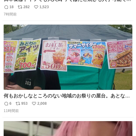
が、🥑や🌽、ウィンナーや枝豆などが入っているオリジナ
18
282
1,523
返
リ
い
ルたこ焼きへと進化 大使館の広報課長ハインリッヒは、日
7時間前
信
ポ
い
本でたこ焼きに心奪われ、ベルリンにいたときには出店で
数
ス
ね
焼いてました👏（ええ笑顔や） #たこ焼きの日
ト
数
数
何もおかしなところのない地域のお祭りの屋台。あとなん
か割と聞き馴染みのあるBGMが流れてます #関広見まつり
6
953
2,008
返
リ
い
#関広見まつり2026
11時間前
信
ポ
い
数
ス
ね
ト
数
数