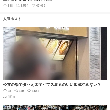
188
3,554
47,639
返
リ
い
信
ポ
い
数
ス
ね
人気ポスト
ト
数
数
公共の場でダセえ太字ビブス着るのいい加減やめない？
28
110
3,653
返
リ
い
15時間前
信
ポ
い
数
ス
ね
ト
数