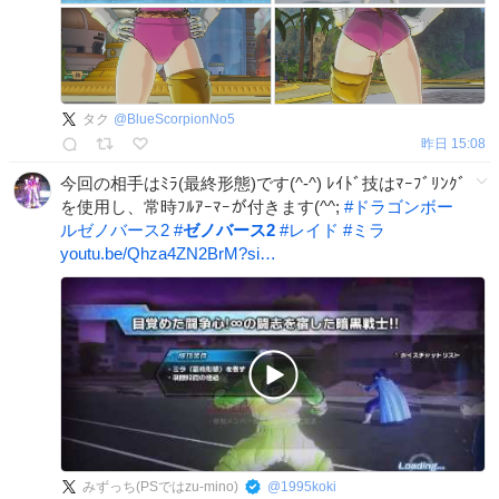
タク
@
BlueScorpionNo5
昨日 15:08
今回の相手はﾐﾗ(最終形態)です(^-^) ﾚｲﾄﾞ技はﾏｰﾌﾞﾘﾝｸﾞ
を使用し、常時ﾌﾙｱｰﾏｰが付きます(^^;
#
ドラゴンボー
ルゼノバース2
#
ゼノバース2
#
レイド
#
ミラ
youtu.be/Qhza4ZN2BrM?si…
みずっち(PSではzu-mino)
@
1995koki