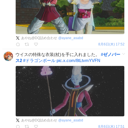
あやね@DQ詰め合わせ
@
ayane_asabd
8月6日(木) 17:52
ウイスの特殊な衣装(杖)を手に入れました。
#
ゼノバー
ス2
#
ドラゴンボール
pic.x.com/8tLtvmYVFN
あやね@DQ詰め合わせ
@
ayane_asabd
8月6日(木) 17:51