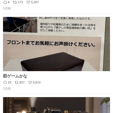
6
173
5,307
返
リ
い
1日前
信
ポ
い
数
ス
ね
ト
数
数
罰ゲームかな
25
957
6,014
返
リ
い
1日前
信
ポ
い
数
ス
ね
ト
数
数