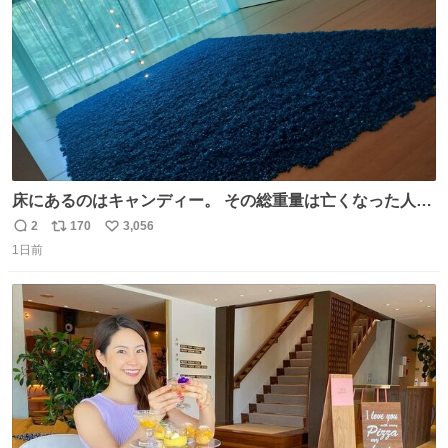
数
床にあるのはキャンディー。 その総重量は亡くなった人と
同等の重さだそうです。 鑑賞者は一つ持ち帰れますが、亡
2
170
3,056
返
リ
い
くなった人の一部を持ち帰っているような感覚になりまし
1日前
信
ポ
い
た。 勇気を出して口に入れたら、ハッカ味😳✨ #ポーラ美
数
ス
ね
術館
ト
数
数