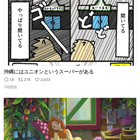
ト
数
数
沖縄にはユニオンというスーパーがある
18
276
2,633
返
リ
い
7時間前
信
ポ
い
数
ス
ね
ト
数
数