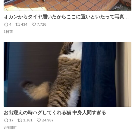
オカンからタイヤ届いたからここに置いといたって写真送
られてきたけど明らかに猫が邪魔くさそうな顔してて草
4
434
7,726
返
リ
い
1日前
信
ポ
い
数
ス
ね
ト
数
数
お出迎えの時ハグしてくれる猫 中身人間すぎる
17
1,361
24,987
返
リ
い
8時間前
信
ポ
い