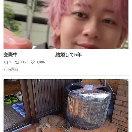
交際中 結婚して5年
1
117
3,886
返
リ
い
23時間前
信
ポ
い
数
ス
ね
ト
数
数