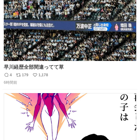
数
早川経歴全部間違ってて草
4
179
1,178
返
リ
い
6時間前
信
ポ
い
数
ス
ね
ト
数
数