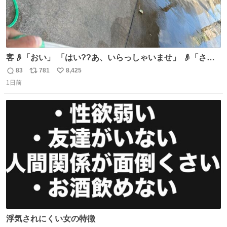
客👴「おい」 「はい??あ、いらっしゃいませ」 👴「さっ
きからずっと水出しっぱなしでもったいないだろ」 「静電
83
781
8,425
返
リ
い
気を逃がし、熱くなった地面の温度を下げ、引火事故の防
1日前
信
ポ
い
止の為必要な作業です」 👴「水不足の昨今にもったいない
数
ス
ね
ことをするな!!」 それでは歌います、聞いてください 「井
ト
数
数
戸水」
浮気されにくい女の特徴