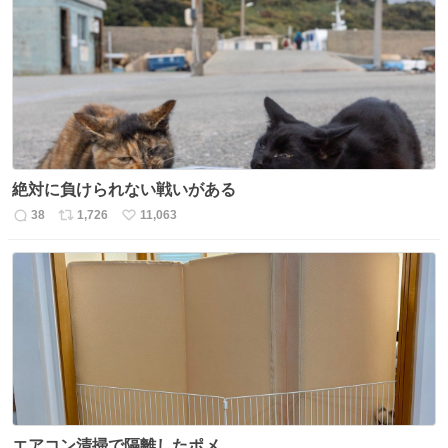
数
ス
ね
ト
数
数
絶対に負けられない戦いがある
38
1,726
11,063
返
リ
い
信
ポ
い
数
ス
ね
ト
数
数
エアコン清掃で隔離したポメ