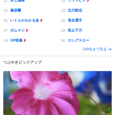
井上瑞稀
ヴァンピィ
篠原響
北川航也
いくらかわかる金
長友選手
ボムマジ
笑止千万
OP映像
ロングスロー
100位まで見る
つぶやきピックアップ