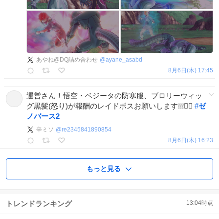
あやね@DQ詰め合わせ
@
ayane_asabd
8月6日(木) 17:45
運営さん！悟空・ベジータの防寒服、ブロリーウィッ
グ黒髪(怒り)が報酬のレイドボスお願いします❕❕❕🙇‍♂️
#
ゼ
ノバース2
辛ミソ
@
re2345841890854
8月6日(木) 16:23
もっと見る
トレンドランキング
13:04
時点