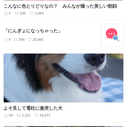
こんなに色とりどりなの？ みんなが撮った美しい朝顔
5
145
1,464
返
リ
い
信
ポ
い
数
ス
ね
「にんぎょになっちゃった」
ト
数
数
9
599
20,466
返
リ
い
信
ポ
い
数
ス
ね
ト
数
数
よそ見して電柱に激突した犬
44
2,331
32,671
返
リ
い
信
ポ
い