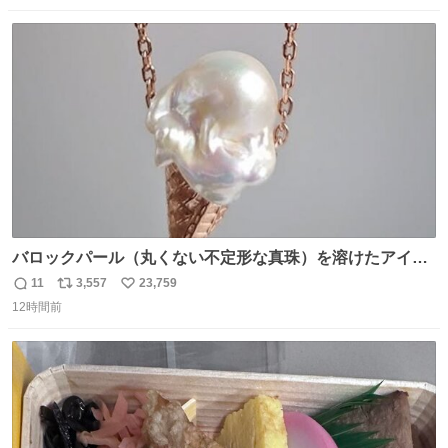
数
ス
ね
ト
数
数
バロックパール（丸くない不定形な真珠）を溶けたアイス
や飴玉、雲、アヒルに見立ててジュエリーデザイナー、
11
3,557
23,759
返
リ
い
Ben Choi 蔡俊文さんの作品。
12時間前
信
ポ
い
instagram.com/bcjoaillerie/
数
ス
ね
ト
数
数