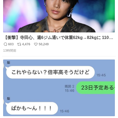
【衝撃】寺田心、週6ジム通いで体重62kg→82kgに 110kg
のベンチプレス持ち上げる姿披露
603
4,476
50,249
返
リ
い
news.livedoor.com/article/detail… 元々自重のみだった
13時間前
信
ポ
い
が、更に筋肉を大きくするためジム通いを開始。筋肉増量
数
ス
ね
のためおにぎり10個、ゼリー飲料3～4本、パスタと毎日4
ト
数
数
千kcalオーバーの食事を摂取し、増量したという。