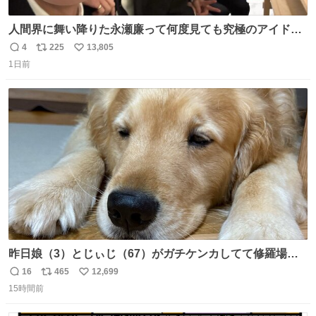
人間界に舞い降りた永瀬廉って何度見ても究極のアイドル
過ぎてずっと味する。美味い。
4
225
13,805
返
リ
い
1日前
信
ポ
い
数
ス
ね
ト
数
数
昨日娘（3）とじぃじ（67）がガチケンカしてて修羅場だ
ったんだけど、ふぉるては可能な限り平たくなってまし
16
465
12,699
返
リ
い
た。犬が1番空気読める。
15時間前
信
ポ
い
数
ス
ね