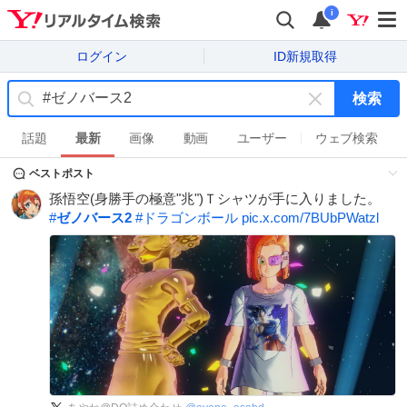
i
ログイン
ID新規取得
検索
キ
ー
話題
最新
画像
動画
ユーザー
ウェブ検索
ワ
ベストポスト
ー
ド
孫悟空(身勝手の極意"兆")Ｔシャツが手に入りました。
を
#
ゼノバース2
#
ドラゴンボール
pic.x.com/7BUbPWatzl
消
す