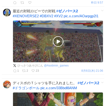
昨日 9:57
最近の対戦ロビーでの対戦
#
ゼノバース2
#
XENOVERSE2
#
DBXV2
#
XV2
pic.x.com/AOarpgp2I1
ひっさつあそびにん
@
Asobinin_games
1
2
23
8月6日(木) 21:06
ディスポのＴシャツを手に入れました。
#
ゼノバース2
#
ドラゴンボール
pic.x.com/33Bbdl8ANM