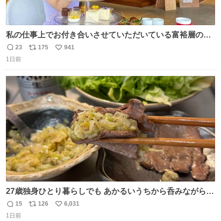
私の仕事上でお付き合いさせていただいている富裕層の社
長さん達は、こんな事しない。 こんな自慢は一切しない
23
175
941
返
リ
い
し、なんなら表に出てこない。 自分に自信がない半端モン
1日前
信
ポ
い
はブランドで自分を飾りキラキラ自慢をする。 #折田楓
数
ス
ね
#merchu
ト
数
数
27歳独身ひとり暮らしでも あかるいうちから呑みながらキ
ッチンでひとり焼肉できてしあわせだもん՞ o̴̶̷̥ ̫ o̴̶̷̥ ՞
15
126
6,031
返
リ
い
1日前
信
ポ
い