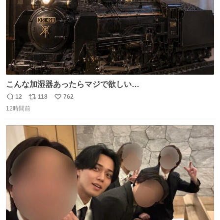
こんな加湿器あったらマジで欲しい…
12
118
762
返
リ
い
12時間前
信
ポ
い
数
ス
ね
ト
数
数