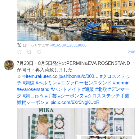
ぼーっとすごす
@
SASUKE26319060
2:06
7月29日・8月5日発注のPERMIN&EVA ROSENSTAND
が同日・再入荷致しました
☆⇒
item.rakuten.co.jp/shibonnu/c/000…
#
クロスステッ
チ
#
刺繍
#
ペルミン
#
エヴァローゼンスタンド
#
permin
#
evarosenstand
#
ハンドメイド
#
通販
#
北欧
#
デンマー
ク
#
刺しゅう
#
手芸
#
シーボンヌ
#
クロスステッチ手芸
雑貨シーボンヌ
pic.x.com/6Xr9NgKUoR