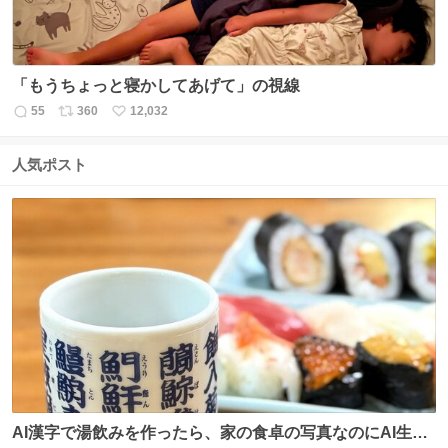
「もうちょっと寝かしてあげて」の視線
55
360
12,032
返
リ
い
信
ポ
い
数
ス
ね
人気ポスト
ト
数
数
AI漢字で湯飲みを作ったら、家の食卓の写真なのにAI生成