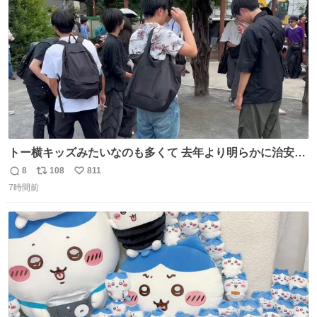
数
10/4（日）スタート🎬
トー横キッズみたいなのも多くて 去年より明らかに治安悪
い
8
108
811
返
リ
い
7時間前
信
ポ
い
数
ス
ね
ト
数
数