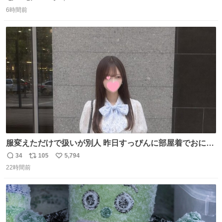
返
リ
い
6時間前
信
ポ
い
数
ス
ね
ト
数
数
服変えただけで扱いが別人 昨日すっぴんに部屋着でおにぎ
り買いに行ったコンビニに今日はこの格好で行ったの。レ
34
105
5,794
返
リ
い
ジは昨日と同じ店員さんだったんだけど、わたしの顔を見
22時間前
信
ポ
い
た瞬間の反応が昨日とまるで違ってさ
数
ス
ね
ト
数
数