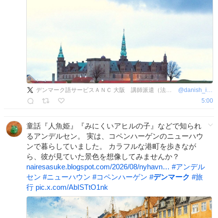
デンマーク語サービスＡＮＣ 大阪 講師派遣（法人向け語学研修）、翻訳、通訳、オンラインレッスンなど
@
danish_info
5:00
童話『人魚姫』『みにくいアヒルの子』などで知られ
るアンデルセン。 実は、コペンハーゲンのニューハウ
ンで暮らしていました。 カラフルな港町を歩きなが
ら、彼が見ていた景色を想像してみませんか？
nairesasuke.blogspot.com/2026/08/nyhavn…
#
アンデル
セン
#
ニューハウン
#
コペンハーゲン
#
デンマーク
#
旅
行
pic.x.com/AbISTtO1nk