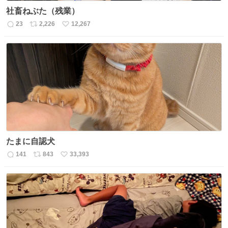
社畜ねぶた（残業）
23
2,226
12,267
返
リ
い
信
ポ
い
数
ス
ね
ト
数
数
たまに自認犬
141
843
33,393
返
リ
い
信
ポ
い
数
ス
ね
ト
数
数