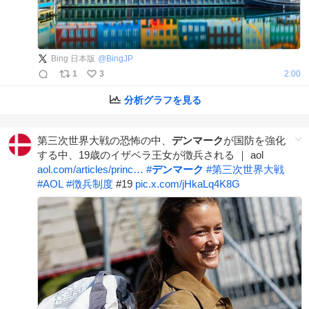
Bing 日本版
@
BingJP
1
3
2:00
分析グラフを見る
第三次世界大戦の恐怖の中、
デンマーク
が国防を強化
する中、19歳のイザベラ王女が徴兵される ｜ aol
aol.com/articles/princ…
#
デンマーク
#
第三次世界大戦
#
AOL
#
徴兵制度
#19
pic.x.com/jHkaLq4K8G