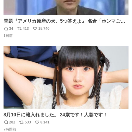
問題『アメリカ原産の犬、5つ答えよ』 名倉「ホンマごめ
ん。 日本」
34
413
15,740
返
リ
い
1日前
信
ポ
い
数
ス
ね
ト
数
数
8月10日に籍入れました。 24歳です！人妻です！
202
533
8,141
返
リ
い
7時間前
信
ポ
い