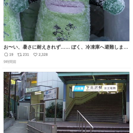
お〜い、暑さに耐えきれず…… ぼく、冷凍庫へ避難しまし
た🧊 ここなら安心…… と思ったら、カチコチになっちゃっ
19
231
2,328
返
リ
い
た😳
9時間前
信
ポ
い
数
ス
ね
ト
数
数