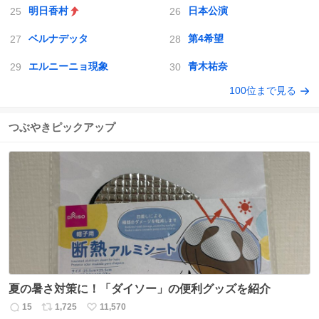
明日香村
日本公演
ベルナデッタ
第4希望
エルニーニョ現象
青木祐奈
100位まで見る
つぶやきピックアップ
夏の暑さ対策に！「ダイソー」の便利グッズを紹介
15
1,725
11,570
返
リ
い