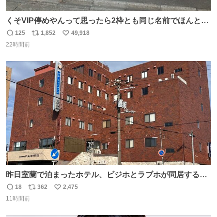
くそVIP停めやんって思ったら2枠とも同じ名前でほんとの
VIP停めだった 好きですこの心意気
125
1,852
49,918
返
リ
い
22時間前
信
ポ
い
数
ス
ね
ト
数
数
昨日室蘭で泊まったホテル、ビジホとラブホが同居する謎
形態だった。2階と3階の部屋数が異様に少ない。
18
362
2,475
返
リ
い
11時間前
信
ポ
い
数
ス
ね