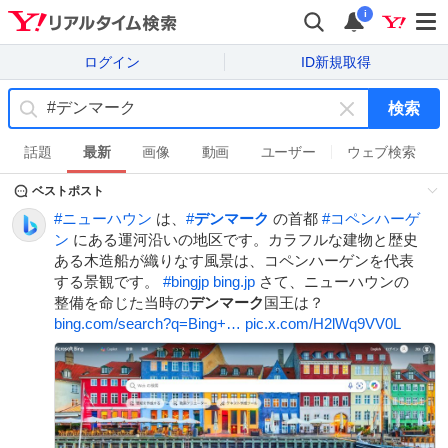
i
ログイン
ID新規取得
検索
キ
ー
話題
最新
画像
動画
ユーザー
ウェブ検索
ワ
ベストポスト
ー
ド
#
ニューハウン
は、
#
デンマーク
の首都
#
コペンハーゲ
を
ン
にある運河沿いの地区です。カラフルな建物と歴史
消
ある木造船が織りなす風景は、コペンハーゲンを代表
す
する景観です。
#
bingjp
bing.jp
さて、ニューハウンの
整備を命じた当時の
デンマーク
国王は？
bing.com/search?q=Bing+…
pic.x.com/H2lWq9VV0L