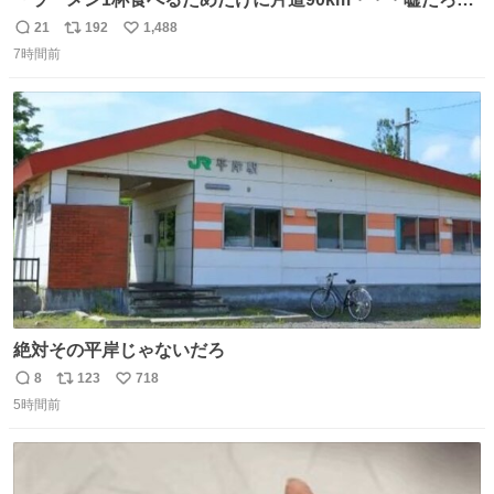
正気か？」 BRZで行ってみなよ！って言いたい 幹線道
21
192
1,488
返
リ
い
路〜専用道路〜適度なワインディング〜有料区間〜市街
7時間前
信
ポ
い
地〜峠〜 BRZを全力で楽しめる最高なルート、待ってるの
数
ス
ね
は美味しいラーメン 「スバルがあるから」毎日が楽しい ↑
ト
数
数
絶対その平岸じゃないだろ
8
123
718
返
リ
い
5時間前
信
ポ
い
数
ス
ね
ト
数
数