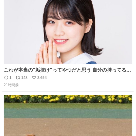
ト
数
数
これが本当の"垢抜け"ってやつだと思う 自分の持ってるポ
テンシャルを最大限活かしてるもん 私も整形とかじゃなく
1
148
2,654
返
リ
い
て、こういう垢抜け方したい
21時間前
信
ポ
い
数
ス
ね
ト
数
数