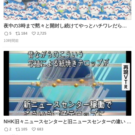
夜中の3時まで黙々と開封し続けてやっとハチワレだらけ
くじ110ワレくらい開封おわった❣️ 自引きできなかったB賞
5
184
2,725
返
リ
い
はお譲りいただけることになってA賞は......そのうちメルカ
10時間前
信
ポ
い
リする...... 労働いってきまーす🥱
数
ス
ね
ト
数
数
NHK旧々ニュースセンターと旧ニュースセンターの違い や
っぱりテロップ電子化は先進性を感じさせる
2
105
683
返
リ
い