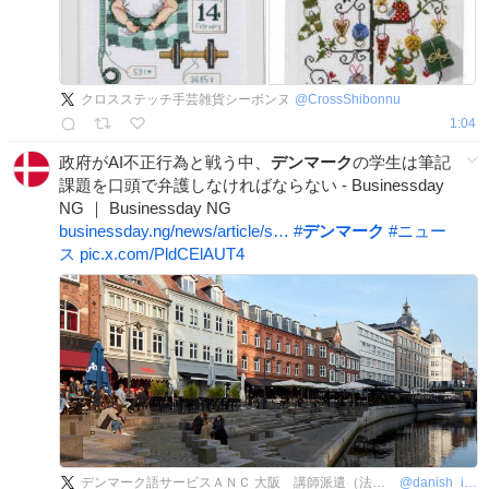
クロスステッチ手芸雑貨シーボンヌ
@
CrossShibonnu
1:04
政府がAI不正行為と戦う中、
デンマーク
の学生は筆記
課題を口頭で弁護しなければならない - Businessday
NG ｜ Businessday NG
businessday.ng/news/article/s…
#
デンマーク
#
ニュー
ス
pic.x.com/PldCElAUT4
デンマーク語サービスＡＮＣ 大阪 講師派遣（法人向け語学研修）、翻訳、通訳、オンラインレッスンなど
@
danish_info