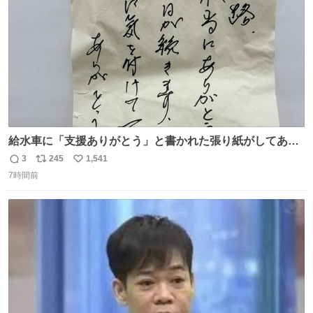
数
給水車に「支援ありがとう」と書かれた張り紙がしてあっ
たのだ。現地で活動する職員の疲れも少し吹き飛んだの
3
245
1,541
返
リ
い
だ。温かいお気持ち、本当にありがとうございますなのだ
7時間前
信
ポ
い
😊一日も早く日常が戻るよう、これからも心を込めて支援
数
ス
ね
を続けていくのだ💪＃米子市上下水道局 ＃給水支援
ト
数
数