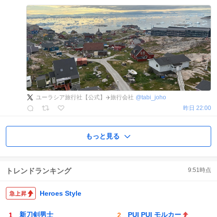
ユーラシア旅行社【公式】✈️旅行会社
@
tabi_joho
昨日 22:00
もっと見る
トレンドランキング
9:51
時点
Heroes Style
新刀剣男士
PUI PUI モルカー