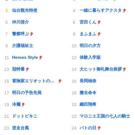
仙台観光特使
一緒に暮らすアクスタ
仲川啓介
宮田くん
警察呼ぶ
まふまふ
介護福祉士
明日の夕方
Heroes Style
体験入学版
冠特番
大ヒット御礼舞台挨拶
冒険家エリオットの千年物語
長岡柚奈
明日の予告先発
撤去命令
冷麺
織田翔希
ドットビキニ
マロニエ王国の七人の騎士
逆走台風
パトの日