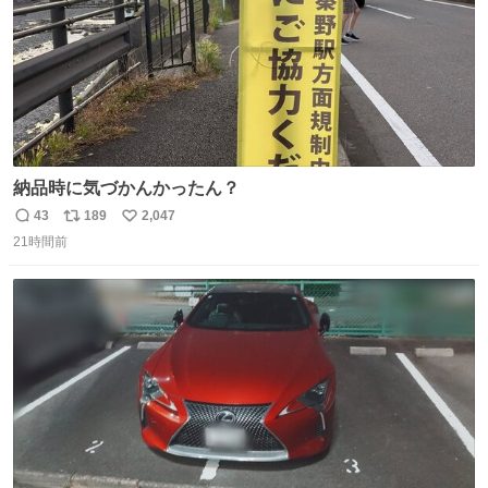
納品時に気づかんかったん？
43
189
2,047
返
リ
い
21時間前
信
ポ
い
数
ス
ね
ト
数
数