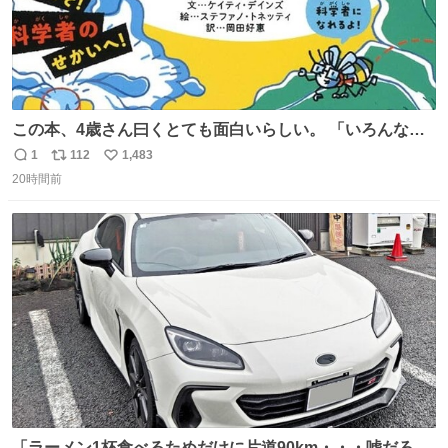
この本、4歳さん曰くとても面白いらしい。 「いろんなこ
とがたくさんわかって楽しい」とのことだった。 -- ・7歳
1
112
1,483
返
リ
い
までに知っておきたい科学えほん ・7歳までに知っておき
20時間前
信
ポ
い
たいちきゅうえほん (学研) #娘ちゃんの本棚
数
ス
ね
ト
数
数
「ラーメン1杯食べるためだけに片道90km・・・嘘だろ？