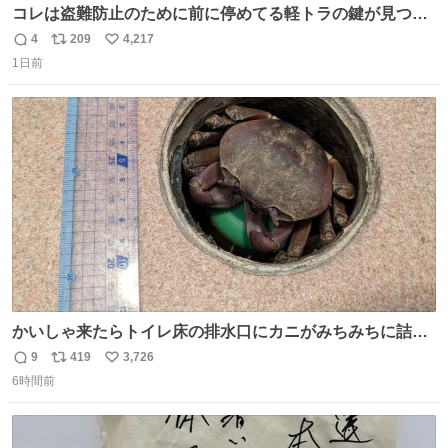
コレは盗難防止のために前に停めてる軽トラの鍵が見つか
らなくて 持ち主すら動かすことができない鉄壁のスープラ
4
209
4,217
返
リ
い
1日前
信
ポ
い
数
ス
ね
ト
数
数
かいしゃ来たらトイレ床の排水口にカニがみちみちに詰ま
ってて横転
9
419
3,726
返
リ
い
6時間前
信
ポ
い
数
ス
ね
ト
数