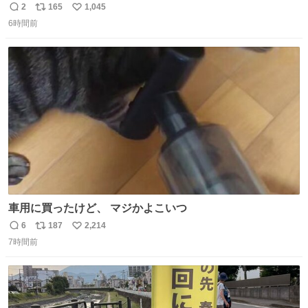
に見える
2
165
1,045
返
リ
い
6時間前
信
ポ
い
数
ス
ね
ト
数
数
車用に買ったけど、 マジかよこいつ
6
187
2,214
返
リ
い
7時間前
信
ポ
い
数
ス
ね
ト
数
数