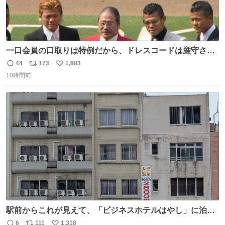
一口会員の口取りは特例だから、ドレスコードは厳守させ
るべき。
44
173
1,883
返
リ
い
10時間前
信
ポ
い
数
ス
ね
ト
数
数
駅前からこれが見えて、「ビジネスホテルはやし」に泊ま
らなかったことを激しく後悔している
6
111
1,318