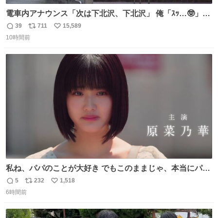
電車内アナウンス「次は下北沢、下北沢」 俺「ｽｯ…🤓」
(立ち上がる) 周りの乗客「(やっぱりな……)」
39
711
15,589
返
リ
い
10時間前
信
ポ
い
数
ス
ね
ト
数
数
私ね、パパのことが大好き でもこのままじゃ、本当にパパ
を嫌いになっちゃう だから・・・ ドラマ #もうパパ ！😠
5
232
1,518
返
リ
い
本編映像初公開📺 親子の愛ゆえのすれ違いを描くティザー
6時間前
信
ポ
い
映像を解禁！ TVerでお気に入り登録💖
数
ス
ね
tver.jp/series/sr504n7… #日10 #ABCテレビ #新ドラマ
ト
数