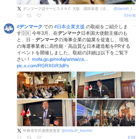
デンマーク語サービスＡＮＣ 大阪 講師派遣（法人向け語学研修）、翻訳、通訳、オンラインレッスンなど
@
danish_info
53分前
#
デンマーク
での
#
日本企業支援
の取組をご紹介しま
す🇩🇰 今年3月、在
デンマーク
日本国大使館主催のも
と、日・
デンマーク
の海事企業の協業を促進し、現地
の海運事業者に高性能・高品質な日本建造船をPRする
イベントを開催しました。取組の詳細は以下をご覧下
さい！
mofa.go.jp/mofaj/annai/za…
pic.x.com/RGRXGR3dPs
外務省官民連携推進室
@
mofaJP_kanmin
8:39