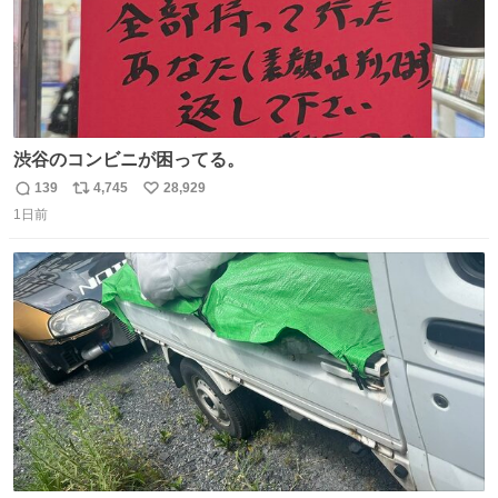
渋谷のコンビニが困ってる。
139
4,745
28,929
返
リ
い
1日前
信
ポ
い
数
ス
ね
ト
数
数