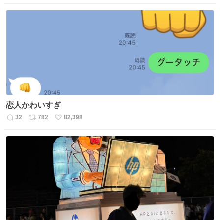
信
ポ
い
数
ス
ね
ト
数
数
恋人かわいすぎ
32
782
82,398
返
リ
い
信
ポ
い
数
ス
ね
ト
数
数