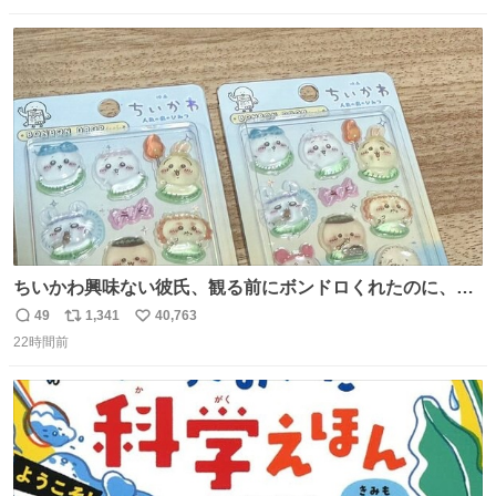
数
ス
ね
ト
数
数
ちいかわ興味ない彼氏、観る前にボンドロくれたのに、見
た後に返却求められた。くそう。
49
1,341
40,763
返
リ
い
22時間前
信
ポ
い
数
ス
ね
ト
数
数