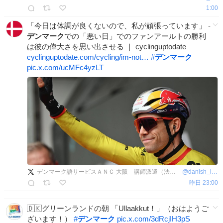
1:00
「今日は体調が良くないので、私が頑張っています」 -
デンマーク
での「悪い日」でのファンアールトの勝利
は彼の偉大さを思い出させる ｜ cyclinguptodate
cyclinguptodate.com/cycling/im-not…
#
デンマーク
pic.x.com/ucMFc4yzLT
デンマーク語サービスＡＮＣ 大阪 講師派遣（法人向け語学研修）、翻訳、通訳、オンラインレッスンなど
@
danish_info
昨日 23:00
🇩🇰グリーンランドの朝 「Ullaakkut！」（おはようご
ざいます！）
#
デンマーク
pic.x.com/3dRcjIH3pS