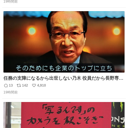
19時間前
信
ポ
い
数
ス
ね
ト
数
数
任務の支障になるから出世しない乃木 役員だから長野専務
は別班じゃない説あったけど 老いには勝てないから そうな
13
142
4,910
返
リ
い
ったら 別班の機密情報を用いて出世し 企業のトップに立ち
19時間前
信
ポ
い
国の為に貢献するっていうやり方だったとは まさか疑問に
数
ス
ね
思ってた事答えてくれるとは #VIVANT #VIVANTep13
ト
数
数