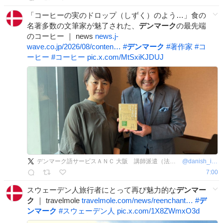
「コーヒーの実のドロップ（しずく）のよう…」食の
名著多数の文筆家が魅了された、
デンマーク
の最先端
のコーヒー ｜ news
news.j-
wave.co.jp/2026/08/conten…
#
デンマーク
#
著作家
#
コ
ーヒー
#
コーヒー
pic.x.com/MtSxiKJDUJ
デンマーク語サービスＡＮＣ 大阪 講師派遣（法人向け語学研修）、翻訳、通訳、オンラインレッスンなど
@
danish_info
7:00
スウェーデン人旅行者にとって再び魅力的な
デンマー
ク
｜ travelmole
travelmole.com/news/reenchant…
#
デ
ンマーク
#
スウェーデン人
pic.x.com/1X8ZWmxO3d