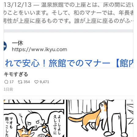
数
ス
ね
が知る香水よりも単純な組成で、その大部分は薔薇、菫、
ト
数
数
ベルガモット、
キモすぎる
17
354
9,471
返
リ
い
1日前
信
ポ
い
数
ス
ね
ト
数
数