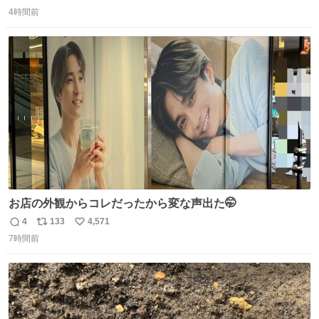
返
リ
い
「私、及川光博はこの度、交際しておりました方と入籍い
4時間前
信
ポ
い
たしました。また、新しい命を授かっております」「今後
数
ス
ね
も変わらず俳優として、ミッチーとして、努力し精進して
ト
数
数
参ります」とつづった。
お店の外観からコレだったから変な声出た🤭
4
133
4,571
返
リ
い
7時間前
信
ポ
い
数
ス
ね
ト
数
数