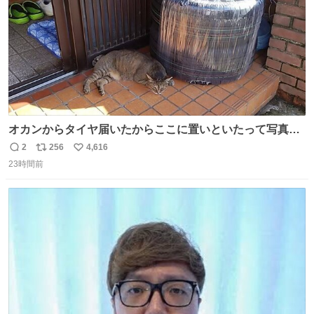
オカンからタイヤ届いたからここに置いといたって写真送
られてきたけど明らかに猫が邪魔くさそうな顔してて草
2
256
4,616
返
リ
い
23時間前
信
ポ
い
数
ス
ね
ト
数
数