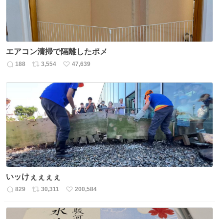
エアコン清掃で隔離したポメ
188
3,554
47,639
返
リ
い
信
ポ
い
数
ス
ね
ト
数
数
いッけぇぇぇぇ
829
30,311
200,584
返
リ
い
信
ポ
い
数
ス
ね