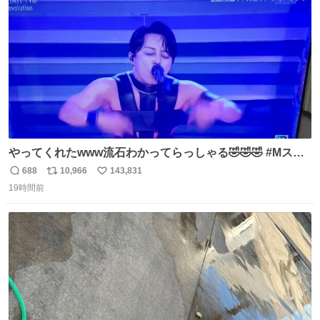
数
やってくれたwww流石わかってらっしゃる🤣🤣🤣 #Mステ
#西川貴教
688
10,966
143,831
返
リ
い
19時間前
信
ポ
い
数
ス
ね
ト
数
数