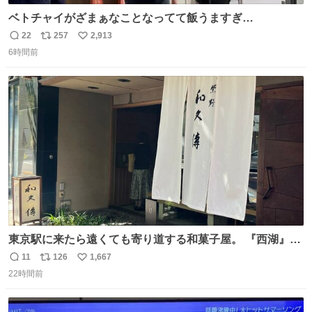
ベトチャイがざまぁなことなってて飯うますぎ
る〜〜〜！！！！！！！！ 店員さんの神対応によって先頭
22
257
2,913
返
リ
い
並んでたのに列からハブられてたwwwwwwwwwwww
6時間前
信
ポ
い
数
ス
ね
ト
数
数
東京駅に来たら遠くても寄り道する和菓子屋。 『西湖』と
いう笹に包まれ、蓮根の粉で出来た生菓子がたまらなく美
11
126
1,667
返
リ
い
味しい。 笹の香りと和三盆の風味、蓮粉のもちもちと特徴
22時間前
信
ポ
い
ある食感は唯一無二。
数
ス
ね
ト
数