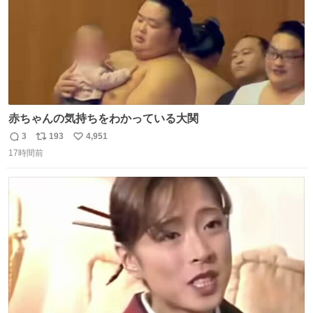
赤ちゃんの気持ちをわかっている大関
3
193
4,951
返
リ
い
17時間前
信
ポ
い
数
ス
ね
ト
数
数