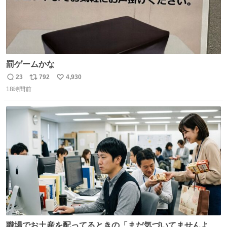
罰ゲームかな
23
792
4,930
返
リ
い
18時間前
信
ポ
い
数
ス
ね
ト
数
数
職場でお土産を配ってるときの「まだ気づいてませんよ」