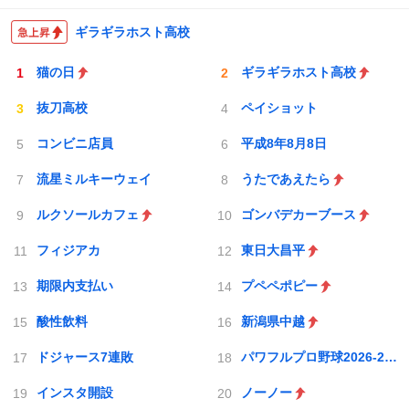
ギラギラホスト高校
猫の日
ギラギラホスト高校
抜刀高校
ペイショット
コンビニ店員
平成8年8月8日
流星ミルキーウェイ
うたであえたら
ルクソールカフェ
ゴンバデカーブース
フィジアカ
東日大昌平
期限内支払い
プペペポピー
酸性飲料
新潟県中越
ドジャース7連敗
パワフルプロ野球2026-2027
インスタ開設
ノーノー