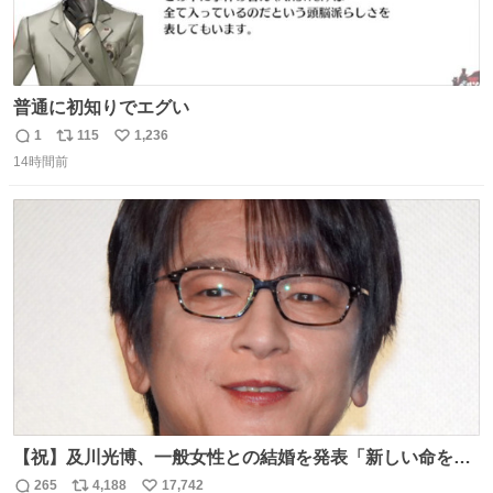
普通に初知りでエグい
1
115
1,236
返
リ
い
14時間前
信
ポ
い
数
ス
ね
ト
数
数
【祝】及川光博、一般女性との結婚を発表「新しい命を授
かっております」 news.livedoor.com/lite/article_d…
265
4,188
17,742