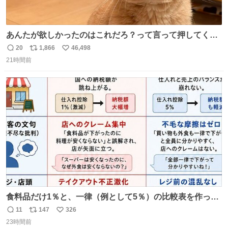
あんたが欲しかったのはこれだろ？って言って押してくれ
た手形がコチラ
20
1,866
46,498
返
リ
い
21時間前
信
ポ
い
数
ス
ね
ト
数
数
食料品だけ1％と、一律（例として5％）の比較表を作って
みました。 参考になるかと思います。
11
147
326
返
リ
い
23時間前
信
ポ
い