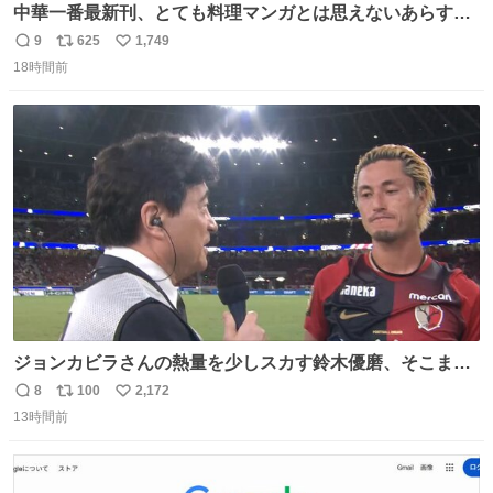
中華一番最新刊、とても料理マンガとは思えないあらすじ
の書き出ししてて最高
9
625
1,749
返
リ
い
18時間前
信
ポ
い
数
ス
ね
ト
数
数
ジョンカビラさんの熱量を少しスカす鈴木優磨、そこまで
小笠原満男リスペクトしなくていいよw （早くシャワー浴
8
100
2,172
返
リ
い
びたそう）
13時間前
信
ポ
い
数
ス
ね
ト
数