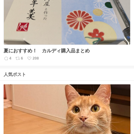
ト
数
数
夏におすすめ！ カルディ購入品まとめ
4
6
208
返
リ
い
信
ポ
い
数
ス
ね
人気ポスト
ト
数
数