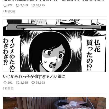
的な演技が毎回シンドい。
222
2,359
36,225
返
リ
い
21時間前
信
ポ
い
数
ス
ね
ト
数
数
いじめられっ子が強すぎると話題に
291
3,955
75,993
返
リ
い
8時間前
信
ポ
い
数
ス
ね
ト
数
数