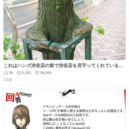
ト
数
数
これはハンズ渋谷店の前で渋谷店を見守ってくれている
「くつろ木」。
39
5,102
56,259
返
リ
い
1日前
信
ポ
い
数
ス
ね
ト
数
数