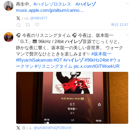
再生中。
#
ハイレゾロスレス
#
ハイレゾ
music.apple.com/jp/album/canno…
ハル
@
HM1977
昨日 12:47
🎧 今夜のリスニングタイム 🎧 今夜は、坂本龍一
「G.T.」🎹 96kHz / 24bit
ハイレゾ
音源でじっくりと。
静かな夜に響く、坂本龍一の美しい音世界。 ウォーク
マンで贅沢なひとときを楽しみます✨
#
坂本龍一
#
RyuichiSakamoto
#
GT
#
ハイレゾ
#
96kHz24bit
#
ウォ
ークマン
#
リスニングタイム
pic.x.com/tGlTWoekUR
茂くん
@
qA0k5WFdQFDBUn9