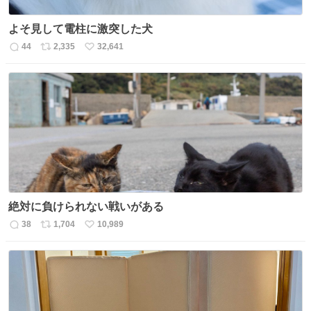
よそ見して電柱に激突した犬
44
2,335
32,641
返
リ
い
信
ポ
い
数
ス
ね
ト
数
数
絶対に負けられない戦いがある
38
1,704
10,989
返
リ
い
信
ポ
い
数
ス
ね
ト
数
数