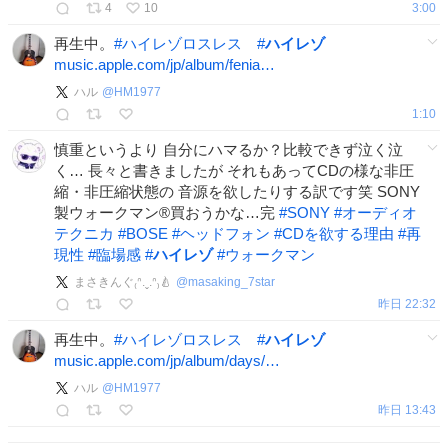
4
10
3:00
再生中。
#
ハイレゾロスレス
#
ハイレゾ
music.apple.com/jp/album/fenia…
ハル
@
HM1977
1:10
慎重というより 自分にハマるか？比較できず泣く泣
く… 長々と書きましたが それもあってCDの様な非圧
縮・非圧縮状態の 音源を欲したりする訳です笑 SONY
製ウォークマン®️買おうかな…完
#
SONY
#
オーディオ
テクニカ
#
BOSE
#
ヘッドフォン
#
CDを欲する理由
#
再
現性
#
臨場感
#
ハイレゾ
#
ウォークマン
まさきんぐ₍ᐢ.ˬ.ᐢ₎🍐
@
masaking_7star
昨日 22:32
再生中。
#
ハイレゾロスレス
#
ハイレゾ
music.apple.com/jp/album/days/…
ハル
@
HM1977
昨日 13:43