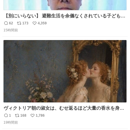
【別にいらない】 避難生活を余儀なくされている子どもた
ちのためにヒカキンボックス1000個を寄付させていただき
62
173
4,359
返
リ
い
ました
15時間前
信
ポ
い
数
ス
ね
ト
数
数
ヴィクトリア朝の淑女は、むせ返るほど大量の香水を身に
つけるものではないとされていた。それでも香水は、髪や
1
168
1,786
返
リ
い
肌の手入れと同じくらい、ヴィクトリア朝の女性達の美容
19時間前
信
ポ
い
習慣に欠かせないものだった。 当時の香水は、現在私たち