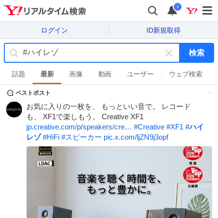
i
ログイン
ID新規取得
検索
キ
ー
話題
最新
画像
動画
ユーザー
ウェブ検索
ワ
ベストポスト
ー
ド
お気に入りの一枚を、 もっといい音で。 レコード
を
も、 XF1で楽しもう。 Creative XF1
消
jp.creative.com/p/speakers/cre…
#
Creative
#
XF1
#
ハイ
す
レゾ
#
HiFi
#
スピーカー
pic.x.com/ljZN9j3opf