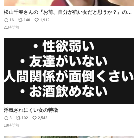
松山千春さんの『お前、自分が強い女だと思うか？』の一
言で… 中森明菜さんが思わず本音をこぼす瞬間😭
16
140
1,912
返
リ
い
21時間前
信
ポ
い
数
ス
ね
ト
数
数
浮気されにくい女の特徴
3
102
2,542
返
リ
い
18時間前
信
ポ
い
数
ス
ね