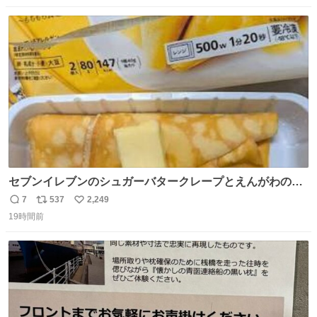
数
ス
ね
ト
数
数
セブンイレブンのシュガーバタークレープとえんがわの寿
司を探している人へ！ シュガーバタークレープは目黒、品
7
537
2,249
返
リ
い
川、蒲田、渋谷、川崎、横浜、鶴見、九州の一部エリア限
19時間前
信
ポ
い
定商品で8月5日に発注が終了したため店舗に置いてあると
数
ス
ね
ころ少ないですが見つけたら即買いです🤩❣️
ト
数
数