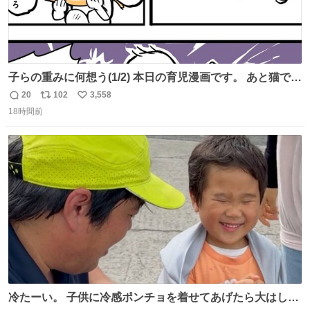
子らの重みに何想う(1/2) 本日の育児漫画です。 あと猫で
す。
20
102
3,558
返
リ
い
18時間前
信
ポ
い
数
ス
ね
ト
数
数
冷たーい。 子供に冷感ポンチョを着せてあげたら大はしゃ