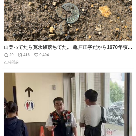
山登ってたら寛永銭落ちてた。 亀戸正字だから1670年頃に
鋳造されたもの。
29
416
9,404
返
リ
い
21時間前
信
ポ
い
数
ス
ね
ト
数
数