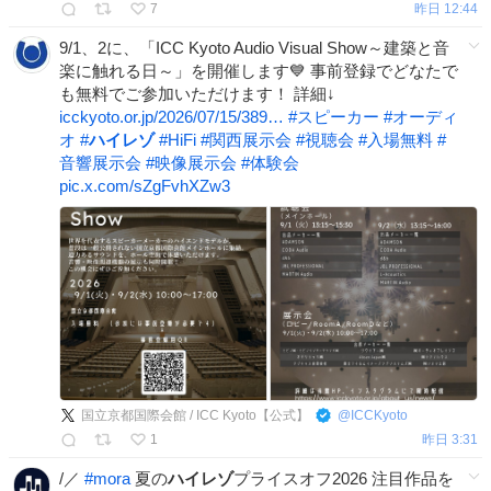
7
昨日 12:44
9/1、2に、「ICC Kyoto Audio Visual Show～建築と音
楽に触れる日～」を開催します💙 事前登録でどなたで
も無料でご参加いただけます！ 詳細↓
icckyoto.or.jp/2026/07/15/389…
#
スピーカー
#
オーディ
オ
#
ハイレゾ
#
HiFi
#
関西展示会
#
視聴会
#
入場無料
#
音響展示会
#
映像展示会
#
体験会
pic.x.com/sZgFvhXZw3
国立京都国際会館 / ICC Kyoto【公式】
@
ICCKyoto
1
昨日 3:31
/／
#
mora
夏の
ハイレゾ
プライスオフ2026 注目作品を