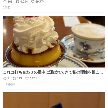
ぎで喜んでくれました。 こんな素敵な代物を提供してくれ
368
4,034
59,774
返
リ
い
た山口県の恩師に感謝。
1日前
信
ポ
い
数
ス
ね
ト
数
数
これは打ち合わせの最中に運ばれてきて私の理性を根こそ
ぎ奪い去ったプリンの写真です。
1
313
4,245
返
リ
い
15時間前
信
ポ
い
数
ス
ね
ト
数
数