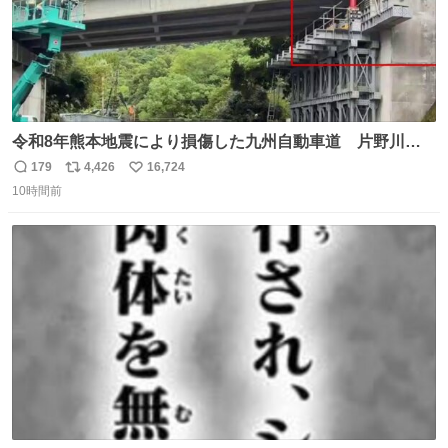
令和8年熊本地震により損傷した九州自動車道 片野川橋
（下り線）の復旧作業を行っています。 タイムラプス動画
179
4,426
16,724
返
リ
い
で、段差が生じた橋桁をジャッキアップしている様子をご
10時間前
信
ポ
い
紹介します。 引き続き、早期復旧に向けて着実に工事を進
数
ス
ね
めてまいります。 #NEXCO西日本 #熊本地震
ト
数
数