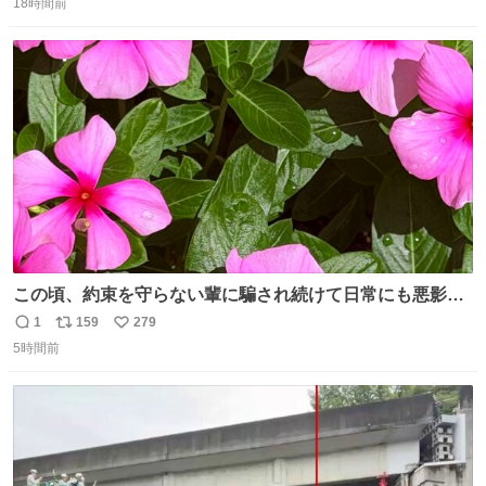
18時間前
信
ポ
い
数
ス
ね
ト
数
数
この頃、約束を守らない輩に騙され続けて日常にも悪影響
が出てきて仕事も出来ずでストレスマックス。 解決には断
1
159
279
返
リ
い
ち切るのみ。 そんな時に美しい光景は救いの刻です。 人様
5時間前
信
ポ
い
に迷惑をかける人間の神経には理解が出来ないし理解する
数
ス
ね
気もない。 実直に生きる！ 今日も嘘に負けずに頑張りま
ト
数
数
す。 #LUNE #約束