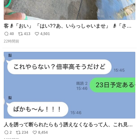
客👴「おい」 「はい??あ、いらっしゃいませ」 👴「さっ
きからずっと水出しっぱなしでもったいないだろ」 「静電
40
413
4,501
返
リ
い
気を逃がし、熱くなった地面の温度を下げ、引火事故の防
22時間前
信
ポ
い
止の為必要な作業です」 👴「水不足の昨今にもったいない
数
ス
ね
ことをするな!!」 それでは歌います、聞いてください 「井
ト
数
数
戸水」
人を誘って断られたらもう誘えなくなるって人、これ見て
元気出してほしい
2
234
8,454
返
リ
い