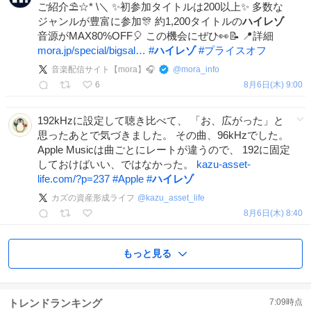
ご紹介⛱☆* \＼ ✨初参加タイトルは200以上✨ 多数な
ジャンルが豊富に参加🎊 約1,200タイトルの
ハイレゾ
音源がMAX80%OFF🎈 この機会にぜひ👀📝 📍詳細
mora.jp/special/bigsal…
#
ハイレゾ
#
プライスオフ
音楽配信サイト【mora】🎧
@
mora_info
6
8月6日(木) 9:00
192kHzに設定して聴き比べて、 「お、広がった」と
思ったあとで気づきました。 その曲、96kHzでした。
Apple Musicは曲ごとにレートが違うので、 192に固定
しておけばいい、ではなかった。
kazu-asset-
life.com/?p=237
#
Apple
#
ハイレゾ
カズの資産形成ライフ
@
kazu_asset_life
8月6日(木) 8:40
もっと見る
トレンドランキング
7:09
時点