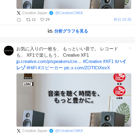
Creative Japan
@
CreativeCMKK
12
29
昨日 10:30
分析グラフを見る
お気に入りの一枚を、 もっといい音で。 レコード
も、 XF1で楽しもう。 Creative XF1
jp.creative.com/p/speakers/cre…
#
Creative
#
XF1
#
ハイ
レゾ
#
HiFi
#
スピーカー
pic.x.com/ZOTlCtXexX
Creative Japan
@
CreativeCMKK