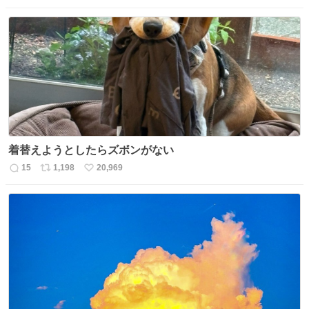
信
ポ
い
数
ス
ね
ト
数
数
着替えようとしたらズボンがない
15
1,198
20,969
返
リ
い
信
ポ
い
数
ス
ね
ト
数
数