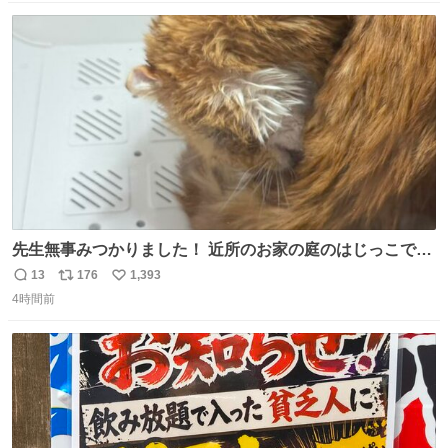
数
ス
ね
ト
数
数
先生無事みつかりました！ 近所のお家の庭のはじっこでう
ずくまってました💦 拡散してくれたり探してくれたみなさ
13
176
1,393
返
リ
い
ん本当にありがとございます！ 飛び出し防止柵を増やして
4時間前
信
ポ
い
先生とちょびが怖い思いをしないでいいようにしようと思
数
ス
ね
う！
ト
数
数