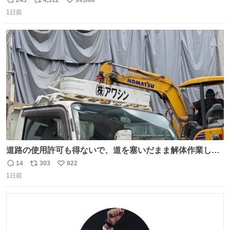
返
リ
い
1日前
信
ポ
い
数
ス
ね
ト
数
数
道路の使用許可も得ないで、道を塞いだまま解体作業して
る。 写真を撮ろうとしたら「勝手に写真撮るな馬鹿野郎」
14
303
922
返
リ
い
と罵倒されるなど。
1日前
信
ポ
い
数
ス
ね
ト
数
数