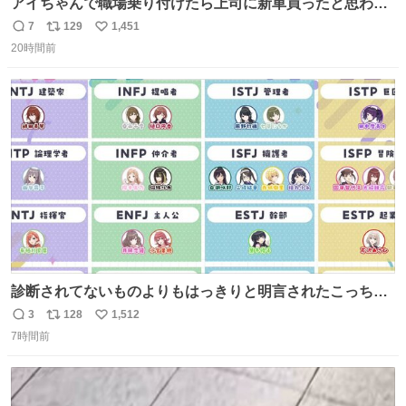
アイちゃんで職場乗り付けたら上司に新車買ったと思われ
たの嬉しすぎる。 20年落ちの車もやりようによっては新車
7
129
1,451
返
リ
い
っぽく見えるってことよ。 令和の車の横に並べても違和感
20時間前
信
ポ
い
ない平成18年式です。
数
ス
ね
ト
数
数
診断されてないものよりもはっきりと明言されたこっちで
話しませんかというお気持ち
3
128
1,512
返
リ
い
7時間前
信
ポ
い
数
ス
ね
ト
数
数