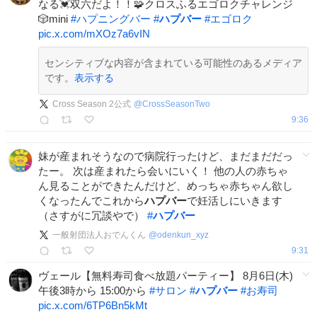
なる💓双六だよ！！🧩クロスふるエゴロクチャレンジ
🎲mini
#
ハプニングバー
#
ハプバー
#
エゴロク
pic.x.com/mXOz7a6vIN
センシティブな内容が含まれている可能性のあるメディア
です。
表示する
Cross Season 2公式
@
CrossSeasonTwo
9:36
妹が産まれそうなので病院行ったけど、まだまだだっ
たー。 次は産まれたら会いにいく！ 他の人の赤ちゃ
ん見ることができたんだけど、めっちゃ赤ちゃん欲し
くなったんでこれから
ハプバー
で妊活しにいきます
（さすがに冗談やで）
#
ハプバー
一般射団法人おでんくん
@
odenkun_xyz
9:31
ヴェール【無料寿司食べ放題パーティー】 8月6日(木)
午後3時から 15:00から
#
サロン
#
ハプバー
#
お寿司
pic.x.com/6TP6Bn5kMt