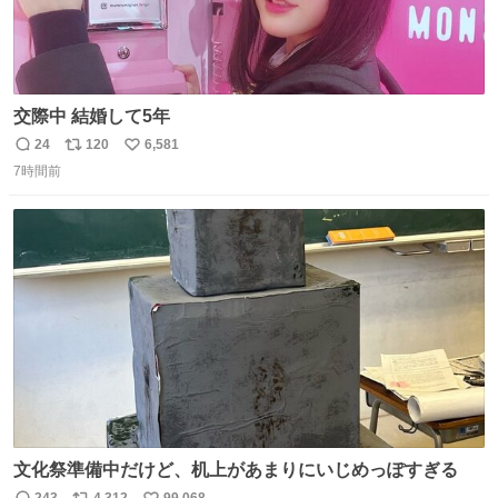
交際中 結婚して5年
24
120
6,581
返
リ
い
7時間前
信
ポ
い
数
ス
ね
ト
数
数
文化祭準備中だけど、机上があまりにいじめっぽすぎる
243
4,312
99,068