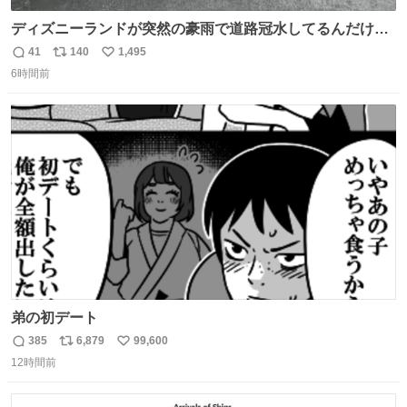
ディズニーランドが突然の豪雨で道路冠水してるんだけど
☔️ この雨で今年初のミッションクールダウン中止。幾ら何
41
140
1,495
返
リ
い
でもやばすぎだろ...
6時間前
信
ポ
い
数
ス
ね
ト
数
数
弟の初デート
385
6,879
99,600
返
リ
い
12時間前
信
ポ
い
数
ス
ね
ト
数