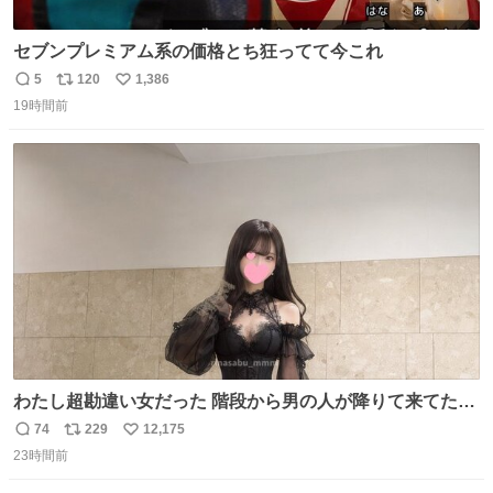
セブンプレミアム系の価格とち狂ってて今これ
5
120
1,386
返
リ
い
19時間前
信
ポ
い
数
ス
ね
ト
数
数
わたし超勘違い女だった 階段から男の人が降りて来てたん
だけど この格好の女が立ってたら一回は足が止まるでし
74
229
12,175
返
リ
い
ょ？普通。降りてきたのは仕事帰りっぽい男の人で、足取
23時間前
信
ポ
い
り重そうに歩いてて見るからに異変を感じたんだけど
数
ス
ね