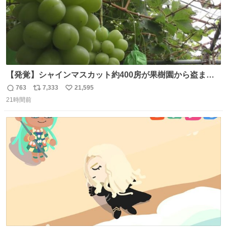
【発覚】シャインマスカット約400房が果樹園から盗まれ
る 栃木・佐野市 news.livedoor.com/article/detail… 被害
763
7,333
21,595
返
リ
い
に遭った果樹園には防犯カメラなどはなく、シャインマス
21時間前
信
ポ
い
カットが盗まれた木には刃物などで切られた跡が。市内で
数
ス
ね
今年に入って同様の被害は確認されておらず、警察はパト
ト
数
数
ロールを強化する。