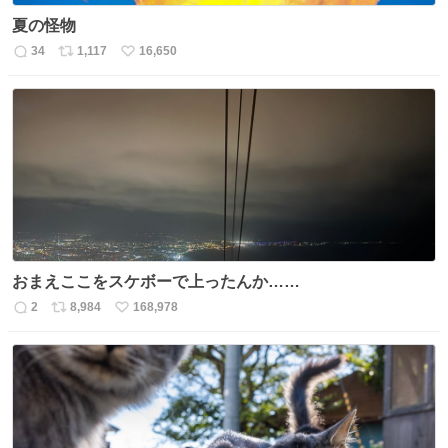
夏の怪物
34
1,117
16,650
返
リ
い
信
ポ
い
数
ス
ね
ト
数
数
おまえここをスケボーで上ったんか……
2
8,984
168,978
返
リ
い
信
ポ
い
数
ス
ね
ト
数
数