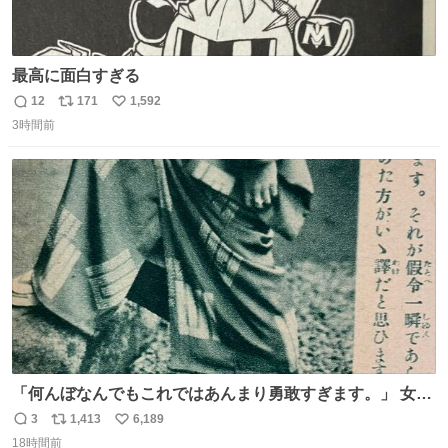
最高に面白すぎる
12
171
1,592
返
リ
い
3時間前
信
ポ
い
数
ス
ね
ト
数
数
「何んぼなんでもこれではあんまり勇敢すぎます。」 女性
の立ち振る舞い指南コーナーで、大股を「下品」や「はし
3
1,413
6,189
返
リ
い
たない」という言葉を使わず「勇敢すぎます」と洒落っ気
18時間前