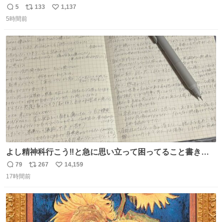
入れて渡された)はウランガラスのような綺麗な発色なの
5
133
1,137
返
リ
い
で、子供たちの宝物入れとして二次利用されていましたと
5時間前
信
ポ
い
さ。
数
ス
ね
ト
数
数
よし精神科行こう‼️と急に思い立って困ってること書き出
してたらペン止まらなくなってすごい勢いで埋まってワロ
79
267
14,159
返
リ
い
タ
17時間前
信
ポ
い
数
ス
ね
ト
数
数