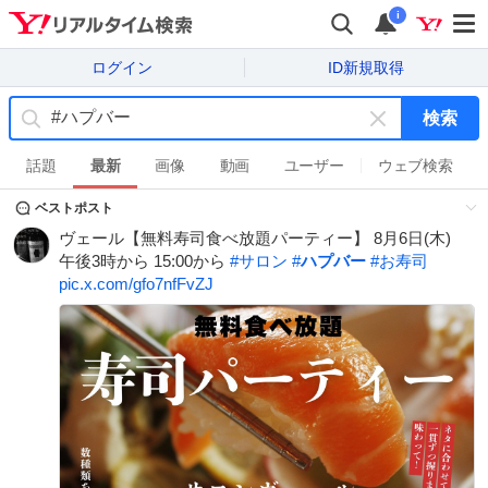
i
ログイン
ID新規取得
検索
キ
ー
話題
最新
画像
動画
ユーザー
ウェブ検索
ワ
ベストポスト
ー
ド
ヴェール【無料寿司食べ放題パーティー】 8月6日(木)
を
午後3時から 15:00から
#
サロン
#
ハプバー
#
お寿司
消
pic.x.com/gfo7nfFvZJ
す