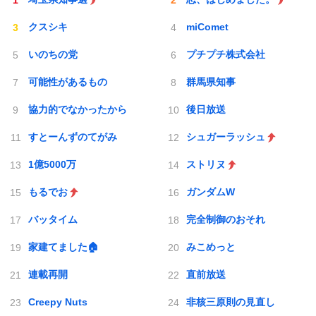
クスシキ
miComet
いのちの党
プチプチ株式会社
可能性があるもの
群馬県知事
協力的でなかったから
後日放送
すとーんずのてがみ
シュガーラッシュ
1億5000万
ストリヌ
もるでお
ガンダムW
バッタイム
完全制御のおそれ
家建てました🏠
みこめっと
連載再開
直前放送
Creepy Nuts
非核三原則の見直し