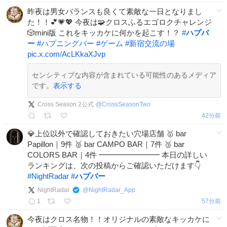
昨夜は男女バランスも良くて素敵な一日となりまし
た！！💕💗💖 今夜は🧩クロスふるエゴロクチャレンジ
🎲mini版 これをキッカケに何かを起こす！？
#
ハプバ
ー
#
ハプニングバー
#
ゲーム
#
新宿交流の場
pic.x.com/AcLKkaXJvp
センシティブな内容が含まれている可能性のあるメディア
です。
表示する
Cross Season 2公式
@
CrossSeasonTwo
42分前
💎上位以外で確認しておきたい穴場店舗 🥇 bar
Papillon｜9件 🥈 bar CAMPO BAR｜7件 🥉 bar
COLORS BAR｜4件 ━━━━━━━━ 本日の詳しい
ランキングは、次の投稿からご確認いただけます👇
#
NightRadar
#
ハプバー
NightRadar
@
NightRadar_App
1
58分前
今夜はクロス名物！！オリジナルの素敵なキッカケに