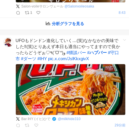
Salon-voileサロンヴェール
@
Salonvoileosaka
1
8:43
分析グラフを見る
UFOもドンドン進化していく…(笑)なかなかの美味で
した‼️(笑)とりあえず本日も適当にやってますので良か
ったらどうぞぉ♡٩(ˊᗜˋ*)و
#
猥談バー
#
ハプバー
#
守口
市
#
ダーツ
#
IHY
pic.x.com/JslKkxgivX
Bar IHY (イヒ)ひで
@
milkhide310
29分前