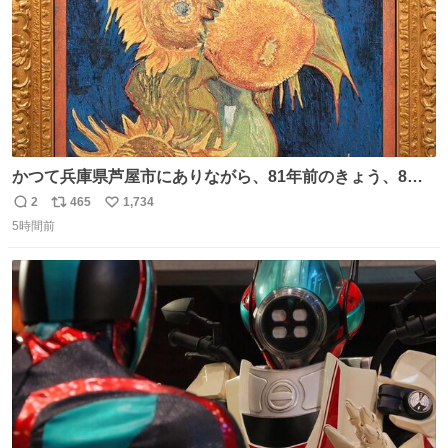
かつて兵庫県芦屋市にありながら、81年前のきょう、8月6
日の阪神大空襲の折に残念ながら焼失した、 #ゴッホ の幻
2
465
1,734
返
リ
い
の「 #ヒマワリ 」。 当館は、東京都にある武者小路実篤記
5時間前
信
ポ
い
念館にご協力いただき、当時発行されたカラー印刷画集よ
数
ス
ね
り陶板で原寸大に再現し、2014年より展示しています。 #
ト
数
数
大塚国際美術館