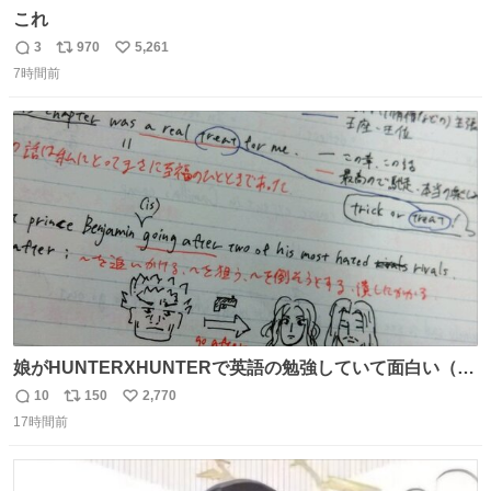
これ
3
970
5,261
返
リ
い
7時間前
信
ポ
い
数
ス
ね
ト
数
数
娘がHUNTERXHUNTERで英語の勉強していて面白い（娘
の許可済み）
10
150
2,770
返
リ
い
17時間前
信
ポ
い
数
ス
ね
ト
数