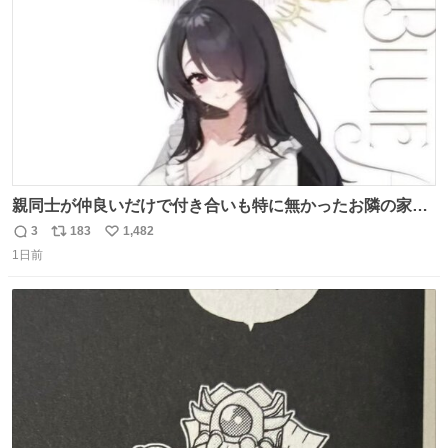
数
親同士が仲良いだけで付き合いも特に無かったお隣の家に
自分とこの親が外せない用事があるからと半ば強制的に預
3
183
1,482
返
リ
い
けられて空き部屋が無いからたまに見かけるけどロクに会
1日前
信
ポ
い
話したことも無い一人娘と同じ部屋で寝るように言われ恐
数
ス
ね
る恐る部屋の扉を開けた先にこの光景が待ってた時の少年
ト
数
数
の反応を答えよ