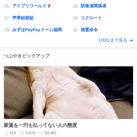
アイプリワールド
防衛省関係者
声帯結節組
リクルート
みずほPayPayドーム福岡
措置命令
100位まで見る
つぶやきピックアップ
家賃を一円も払ってない人の態度
154
5,079
65,465
返
リ
い