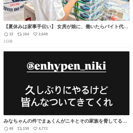
【夏休みは家事手伝い】 女房が娘に、働いたらバイト代も
らえば？と言ったら、娘は、いらない、と言って黙々と働
32
164
2,649
返
リ
い
いてくれました。 あとでソフトクリーム買ってやろうと思
1日前
信
ポ
い
いました。
数
ス
ね
ト
数
数
みなちゃんの件でまぁくんがニキとその家族を脅してるけ
ど絶対間違えてる。 悪いのは誹謗中傷した人達でしょ。こ
48
159
4,772
返
リ
い