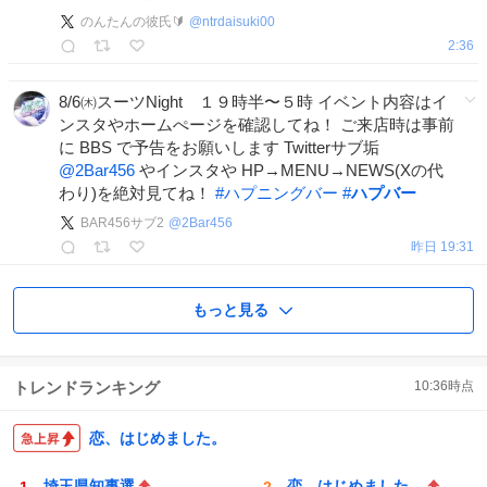
のんたんの彼氏🔰
@
ntrdaisuki00
2:36
8/6㈭スーツNight １９時半〜５時 イベント内容はイ
ンスタやホームぺージを確認してね！ ご来店時は事前
に BBS で予告をお願いします Twitterサブ垢
@2Bar456
やインスタや HP→MENU→NEWS(Xの代
わり)を絶対見てね！
#
ハプニングバー
#
ハプバー
BAR456サブ2
@
2Bar456
昨日 19:31
もっと見る
トレンドランキング
10:36
時点
恋、はじめました。
埼玉県知事選
恋、はじめました。