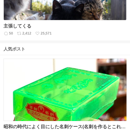
主張してくる
50
2,412
25,571
返
リ
い
信
ポ
い
数
ス
ね
人気ポスト
ト
数
数
昭和の時代によく目にした名刺ケース(名刺を作るとこれに