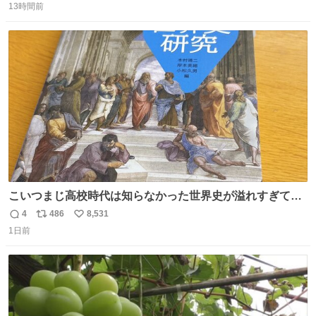
んなのみなちゃん望んでないし曲がった正義すぎる
13時間前
信
ポ
い
数
ス
ね
ト
数
数
こいつまじ高校時代は知らなかった世界史が溢れすぎてて
𝑩𝑰𝑮 𝑳𝑶𝑽𝑬＿＿
4
486
8,531
返
リ
い
1日前
信
ポ
い
数
ス
ね
ト
数
数