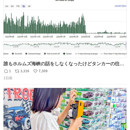
数
誰もホルムズ海峡の話をしなくなったけどタンカーの往来
は消滅したままですねと
1
3,316
7,309
返
リ
い
1日前
信
ポ
い
数
ス
ね
ト
数
数