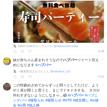
Salon-voileサロンヴェール
@
Salonvoileosaka
8:39
妹が赤ちゃん産まれそうなので
ハプバー
ツイート控え
めになります
#
ハプバー
一般射団法人おでんくん
@
odenkun_xyz
6:31
この性癖めざめてからずっと悶々としてたけど、よう
やく扉が開くと思うと、まじでドキドキする。 タガが
外れすぎないようにしなきゃ…😱
#
ハプバー
#
ハプニ
ングバー
#
寝取られ
#
寝取らせ
#
NTR
#
彼女晒し
#
m彼
女
#
m男
#
他人棒