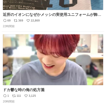
近所のイオンになぜかメッシの実使用ユニフォームが飾っ
てあっておもろい
69
369
22,869
返
リ
い
22時間前
信
ポ
い
数
ス
ね
ト
数
数
ドカ鬱な時の俺の処方箋
1
111
3,125
返
リ
い
20時間前
信
ポ
い