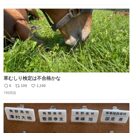
信
ポ
い
たっぷりにたしなめる当時の言葉選びよ 勇敢すぎます、使
数
ス
ね
っていきたい… （昭和4年婦人倶楽部新年号より）
ト
数
数
草むしり検定は不合格かな
6
109
1,190
返
リ
い
7時間前
信
ポ
い
数
ス
ね
ト
数
数