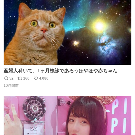
ト
数
数
産婦人科いて、1ヶ月検診であろうほやほや赤ちゃん👩‍🍼
と推定2,3歳の女の子👧🏻をワンオペで連れてるママがいる
52
160
4,080
返
リ
い
のだけども 女の子ずっとママの側から離れない…⁉️ 手を繋
10時間前
信
ポ
い
がなくてもうろちょろしないしママが歩いたらピクミンみ
数
ス
ね
たいにﾄﾃﾄﾃついてってるし逃走しないし脱走しないし逃げ
ト
数
数
ないし走ら文字数