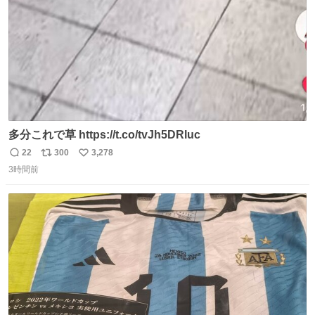
多分これで草 https://t.co/tvJh5DRluc
22
300
3,278
返
リ
い
3時間前
信
ポ
い
数
ス
ね
ト
数
数