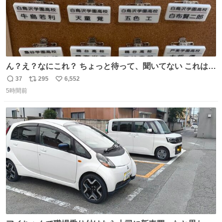
ん？え？なにこれ？ ちょっと待って、聞いてない これは販
売されているのもですか？
37
295
6,552
返
リ
い
5時間前
信
ポ
い
数
ス
ね
ト
数
数