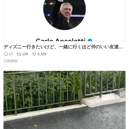
ディズニー行きたいけど、一緒に行くほど仲のいい友達が
居ない… ほんでこれ
17
106
5,329
返
リ
い
15時間前
信
ポ
い
数
ス
ね
ト
数
数