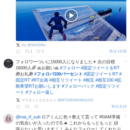
cry
@
Vol10Abc
1
2
昨日 14:58
フォロワーついに15000人になりました✴️ 次の目標
16000人🌈 🙏お願い🙏
#
フォロー
#
固定ツイートをRT
🎁お礼🎁
#
フォロバ100パーセント
#
固定ツイートRT
#
固定RT
#
RT企画
#
相互リツイート
#
相互
#
相互100
#
拡
散希望RTお願いします
#
フォローバック
#
固定リツイ
ート
#
フォロー返し
マリオットとヒルトン
@
W7039V0nHfexUXX
昨日 8:16
@roa_rf_sub
ロアくんに色々教えて貰って IRIAM準備
の気合いが入ったので💪🔥 これからもっともっと 頑
張りたいと思います！！ みんなフォローしてくれたり