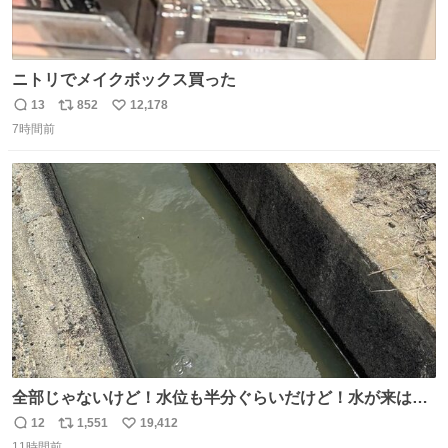
ニトリでメイクボックス買った
13
852
12,178
返
リ
い
7時間前
信
ポ
い
数
ス
ね
ト
数
数
全部じゃないけど！水位も半分ぐらいだけど！水が来はじ
めたよ！！！ 作業してくれた方々ありがとーーー
12
1,551
19,412
返
リ
い
ー！！！！！！！！！！！！！！！！！！！！！！！！！
11時間前