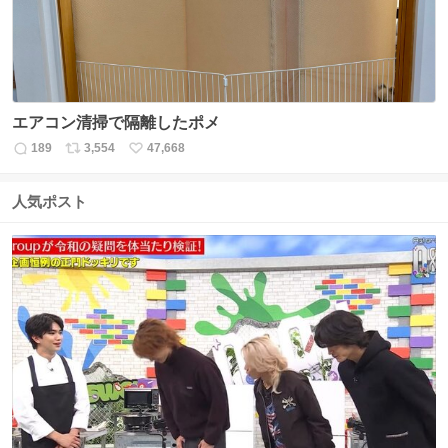
エアコン清掃で隔離したポメ
189
3,554
47,668
返
リ
い
信
ポ
い
数
ス
ね
人気ポスト
ト
数
数