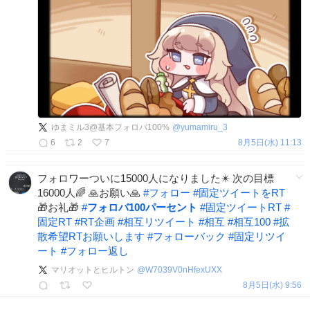
ゆまミル3@基本フォロバ100%
@
yumamiru_3
6
2
7
8月5日(水) 11:13
フォロワーついに15000人になりました✴️ 次の目標
16000人🌈 🙏お願い🙏
#
フォロー
#
固定ツイートをRT
🎁お礼🎁
#
フォロバ100パーセント
#
固定ツイートRT
#
固定RT
#
RT企画
#
相互リツイート
#
相互
#
相互100
#
拡
散希望RTお願いします
#
フォローバック
#
固定リツイ
ート
#
フォロー返し
マリオットとヒルトン
@
W7039V0nHfexUXX
8月5日(水) 9:56