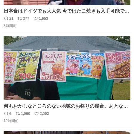
日本食はドイツでも大人気 今ではたこ焼きも入手可能です
が、🥑や🌽、ウィンナーや枝豆などが入っているオリジナ
21
377
1,953
返
リ
い
ルたこ焼きへと進化 大使館の広報課長ハインリッヒは、日
8時間前
信
ポ
い
本でたこ焼きに心奪われ、ベルリンにいたときには出店で
数
ス
ね
焼いてました👏（ええ笑顔や） #たこ焼きの日
ト
数
数
何もおかしなところのない地域のお祭りの屋台。あとなん
か割と聞き馴染みのあるBGMが流れてます #関広見まつり
6
1,000
2,092
返
リ
い
#関広見まつり2026
12時間前
信
ポ
い
数
ス
ね