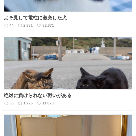
よそ見して電柱に激突した犬
44
2,331
32,671
返
リ
い
信
ポ
い
数
ス
ね
ト
数
数
絶対に負けられない戦いがある
38
1,726
11,073
返
リ
い
信
ポ
い
数
ス
ね
ト
数
数