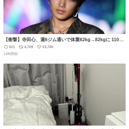
【衝撃】寺田心、週6ジム通いで体重62kg→82kgに 110kg
のベンチプレス持ち上げる姿披露
621
4,709
53,700
返
リ
い
news.livedoor.com/article/detail… 元々自重のみだった
14時間前
信
ポ
い
が、更に筋肉を大きくするためジム通いを開始。筋肉増量
数
ス
ね
のためおにぎり10個、ゼリー飲料3～4本、パスタと毎日4
ト
数
数
千kcalオーバーの食事を摂取し、増量したという。