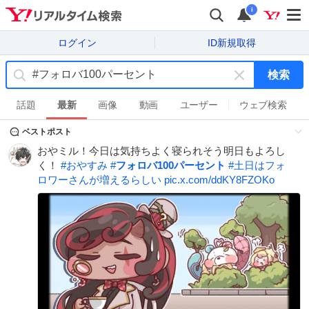
i
ログイン
ID新規取得
検索
キ
ー
話題
最新
画像
動画
ユーザー
ウェブ検索
ワ
ベストポスト
ー
ド
おやミル！今日は気持ちよく寝られそう明日もよろし
を
く！
#
おやすみ
#
フォロバ100パーセント
#
土日はフォ
消
ロワーさんが増えるらしい
pic.x.com/ddKY8FZOKo
す