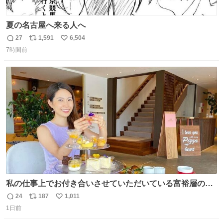
夏の名古屋へ来る人へ
27
1,591
6,504
返
リ
い
7時間前
信
ポ
い
数
ス
ね
ト
数
数
私の仕事上でお付き合いさせていただいている富裕層の社
長さん達は、こんな事しない。 こんな自慢は一切しない
24
187
1,011
返
リ
い
し、なんなら表に出てこない。 自分に自信がない半端モン
1日前
信
ポ
い
はブランドで自分を飾りキラキラ自慢をする。 #折田楓
数
ス
ね