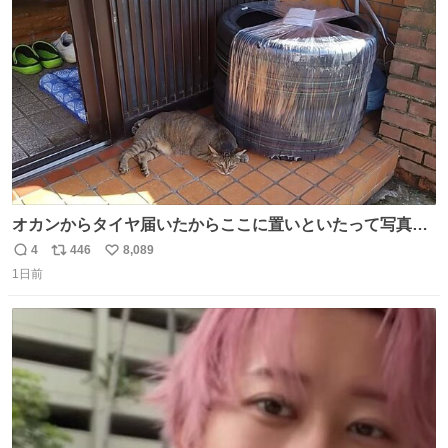
ト
数
数
オカンからタイヤ届いたからここに置いといたって写真送
られてきたけど明らかに猫が邪魔くさそうな顔してて草
4
446
8,089
返
リ
い
1日前
信
ポ
い
数
ス
ね
ト
数
数