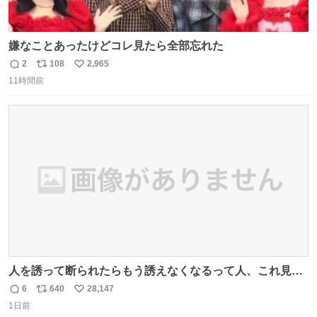
嫌なことあったけどコレ見たら全部忘れた
2
108
2,965
返
リ
い
11時間前
信
ポ
い
数
ス
ね
ト
数
数
人を誘って断られたらもう誘えなくなるって人、これ見て
元気出してほしい
6
640
28,147
返
リ
い
1日前
信
ポ
い