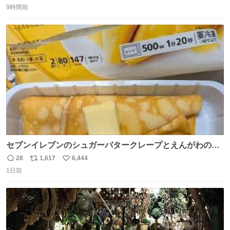
9時間前
信
ポ
い
数
ス
ね
ト
数
数
セブンイレブンのシュガーバタークレープとえんがわの寿
司を探している人へ！ シュガーバタークレープは目黒、品
28
1,617
6,444
返
リ
い
川、蒲田、渋谷、川崎、横浜、鶴見、九州の一部エリア限
1日前
信
ポ
い
定商品で8月5日に発注が終了したため店舗に置いてあると
数
ス
ね
ころ少ないですが見つけたら即買いです🤩❣️
ト
数
数