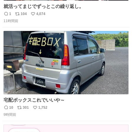
就活ってまじでずっとこの繰り返し。
1
104
4,074
返
リ
い
11時間前
信
ポ
い
数
ス
ね
ト
数
数
宅配ボックスこれでいいや～
10
301
1,752
返
リ
い
9時間前
信
ポ
い
数
ス
ね
ト
数