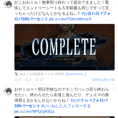
がこおわミル！無事回り終わって提出できました！緊
張してエントリーシートも入学願書も同じですって言
っちゃったけどなんとかなるよね...？
#
お疲れ様
#
フォ
ロバ100パーセント
pic.x.com/7Uecw6moz4
ゆまミル3@基本フォロバ100%
@
yumamiru_3
5
2
17
8月6日(木) 0:48
おやミルー！明日学校なのでそこでハンコ回り終わら
せたい。終わらせたら友達と遊んだり、デュエマの新
弾買えるかもしれないからね！
#
おやすみ
#
フォロバ
100パーセント
#
いいねした人フォローする
pic.x.com/9tPQzpK81a