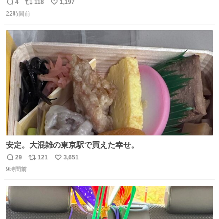
（日向坂46）はマリサポだったのですね。 カメラ目線でに
4
118
1,197
返
リ
い
っこりしていただいたので撮影したものの、全然誰だか知
22時間前
信
ポ
い
りませんでした。 マリサポらしいのでこれからは名前覚え
数
ス
ね
ます！！
ト
数
数
安定。大混雑の東京駅で買えた幸せ。
29
121
3,651
返
リ
い
9時間前
信
ポ
い
数
ス
ね
ト
数
数