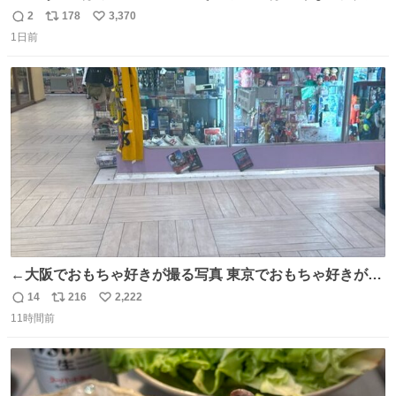
同等の重さだそうです。 鑑賞者は一つ持ち帰れますが、亡
2
178
3,370
返
リ
い
くなった人の一部を持ち帰っているような感覚になりまし
1日前
信
ポ
い
た。 勇気を出して口に入れたら、ハッカ味😳✨ #ポーラ美
数
ス
ね
術館
ト
数
数
←大阪でおもちゃ好きが撮る写真 東京でおもちゃ好きが撮
る写真→
14
216
2,222
返
リ
い
11時間前
信
ポ
い
数
ス
ね
ト
数
数