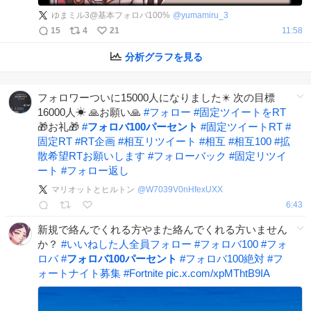
ゆまミル3@基本フォロバ100%
@
yumamiru_3
15
4
21
11:58
分析グラフを見る
フォロワーついに15000人になりました✴️ 次の目標
16000人☀ 🙏お願い🙏
#
フォロー
#
固定ツイートをRT
🎁お礼🎁
#
フォロバ100パーセント
#
固定ツイートRT
#
固定RT
#
RT企画
#
相互リツイート
#
相互
#
相互100
#
拡
散希望RTお願いします
#
フォローバック
#
固定リツイ
ート
#
フォロー返し
マリオットとヒルトン
@
W7039V0nHfexUXX
6:43
新規で絡んでくれる方やまた絡んでくれる方いません
か？
#
いいねした人全員フォロー
#
フォロバ100
#
フォ
ロバ
#
フォロバ100パーセント
#
フォロバ100絶対
#
フ
ォートナイト募集
#
Fortnite
pic.x.com/xpMThtB9IA