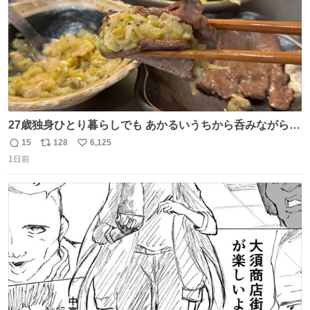
27歳独身ひとり暮らしでも あかるいうちから呑みながらキ
ッチンでひとり焼肉できてしあわせだもん՞ o̴̶̷̥ ̫ o̴̶̷̥ ՞
15
128
6,125
返
リ
い
1日前
信
ポ
い
数
ス
ね
ト
数
数