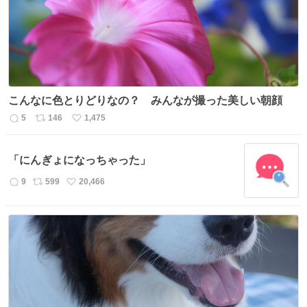
こんなに色とりどりなの？ みんなが撮った美しい朝顔
5
146
1,475
返
リ
い
信
ポ
い
数
ス
ね
「にんぎょになっちゃった」
ト
数
数
9
599
20,466
返
リ
い
信
ポ
い
数
ス
ね
ト
数
数