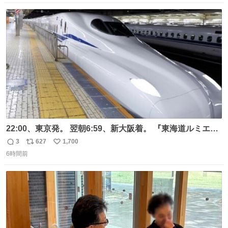
数
ス
ね
ト
数
数
22:00、東京発。 翌朝6:59、新大阪着。 『東海道ルミエー
ルエクスプレス』が今夜、初運行！ 岐阜羽島駅で夜を越す
3
627
1,700
返
リ
い
東海道新幹線。寝台列車じゃないのに、朝まで新幹線とい
6時間前
信
ポ
い
う、なんだか特別体験😉 #TRAINTRIP #東海道ルミエール
数
ス
ね
エクスプレス
ト
数
数