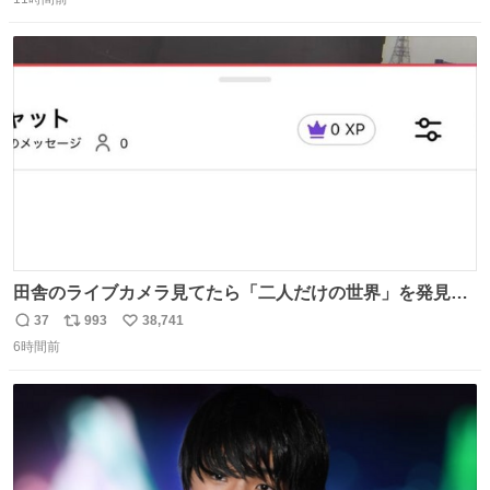
信
ポ
い
！
数
ス
ね
ト
数
数
田舎のライブカメラ見てたら「二人だけの世界」を発見し
た
37
993
38,741
返
リ
い
6時間前
信
ポ
い
数
ス
ね
ト
数
数