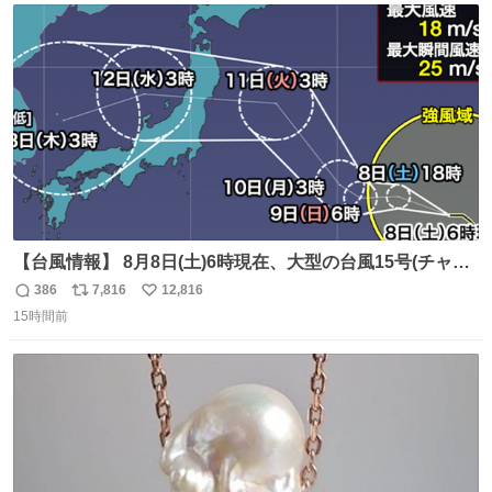
#merchu
ト
数
数
【台風情報】 8月8日(土)6時現在、大型の台風15号(チャン
ホン)は日本のはるか東を西寄りに進んでいます。 今後の
386
7,816
12,816
返
リ
い
進路にはまだ不確実性がありますが、来週前半には本州の
15時間前
信
ポ
い
東の海上を北西へ進み、11日(火)から12日(水)頃にかけて東
数
ス
ね
北地方に接近・上陸する可能性があります。
ト
数
数
weathernews.jp/news/202608/08…