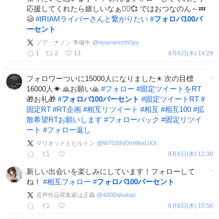
応援してくれたら嬉しいなぁ🙂‍↕️💞 ではおつなのん～💤
😪
#
IRIAMライバーさんと繋がりたい
#
フォロバ100パ
ーセント
ノア・ナノン 準備中
@
noananonh0py
1
2
13
8月6日(木) 14:29
フォロワーついに15000人になりました✴️ 次の目標
16000人☀ 🙏お願い🙏
#
フォロー
#
固定ツイートをRT
🎁お礼🎁
#
フォロバ100パーセント
#
固定ツイートRT
#
固定RT
#
RT企画
#
相互リツイート
#
相互
#
相互100
#
拡
散希望RTお願いします
#
フォローバック
#
固定リツイ
ート
#
フォロー返し
マリオットとヒルトン
@
W7039V0nHfexUXX
8月6日(木) 12:30
新しい出会いを楽しみにしています！フォローして
ね！
#
相互フォロー
#
フォロバ100パーセント
音声作品収集家は正義
@
4000shukan
8月6日(木) 10:56