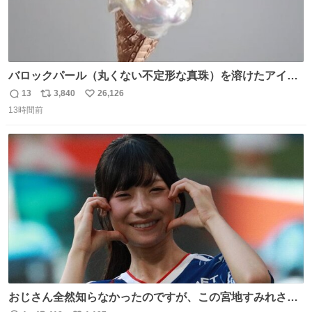
バロックパール（丸くない不定形な真珠）を溶けたアイス
や飴玉、雲、アヒルに見立ててジュエリーデザイナー、
13
3,840
26,126
返
リ
い
Ben Choi 蔡俊文さんの作品。
13時間前
信
ポ
い
instagram.com/bcjoaillerie/
数
ス
ね
ト
数
数
おじさん全然知らなかったのですが、この宮地すみれさん