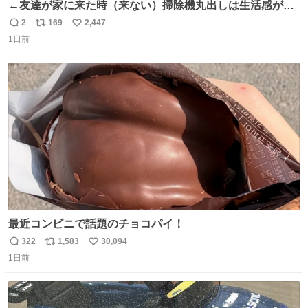
←友達が家に来た時（来ない）掃除機丸出しは生活感が出
てかっこ悪いなぁ →せや
2
169
2,447
返
リ
い
1日前
信
ポ
い
数
ス
ね
ト
数
数
最近コンビニで話題のチョコパイ！
322
1,583
30,094
返
リ
い
1日前
信
ポ
い
数
ス
ね
ト
数
数