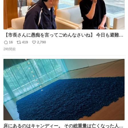
【市長さんに愚痴を言ってごめんなさいね】 今日も避難所
を回り、皆さんのお話を伺いました。 少し辛そうな表情を
16
419
2,790
返
リ
い
されていた高齢の女性に、「どうぞ遠慮なく、何でも話し
2時間前
信
ポ
い
てください」と声をかけました。
数
ス
ね
ト
数
数
床にあるのはキャンディー。 その総重量は亡くなった人と