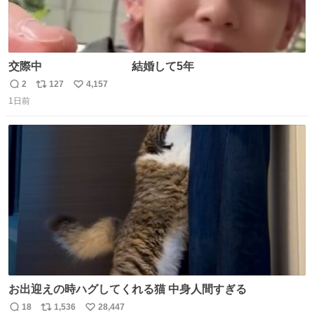
交際中 結婚して5年
2
127
4,157
返
リ
い
1日前
信
ポ
い
数
ス
ね
ト
数
数
お出迎えの時ハグしてくれる猫 中身人間すぎる
18
1,536
28,447
返
リ
い