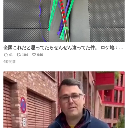
全国これだと思ってたらぜんぜん違ってた件。 ロケ地：広
島
41
104
940
返
リ
い
6時間前
信
ポ
い
数
ス
ね
ト
数
数