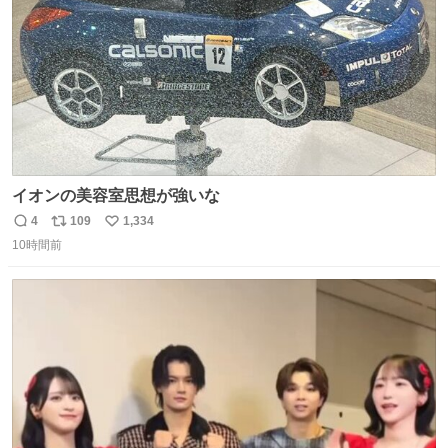
イオンの美容室思想が強いな
4
109
1,334
返
リ
い
10時間前
信
ポ
い
数
ス
ね
ト
数
数