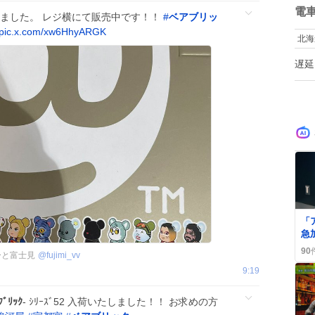
ン
数
電
荷致しました。 レジ横にて販売中です！！
#
ベアブリッ
鮮
た
pic.x.com/xw6HhyARGK
北海
か
ま
遅延
て
重
習
0
「
急
が
90
ーと富士見
@
fujimi_vv
き
9:19
ﾌﾞﾘｯｸ
- ｼﾘｰｽﾞ52 入荷いたしました！！ お求めの方