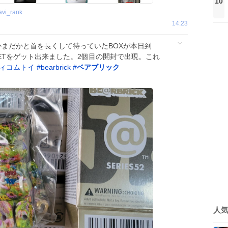
10
avi_rank
14:23
2 まだかまだかと首を長くして待っていたBOXが本日到
SECRETをゲット出来ました。2個目の開封で出現。これ
ィコムトイ
#
bearbrick
#
ベアブリック
人