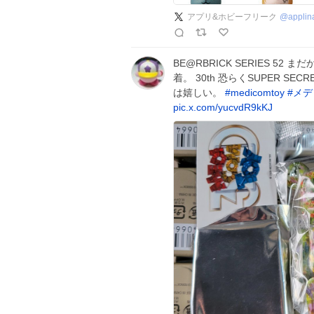
アプリ&ホビーフリーク
@
applin
BE@RBRICK SERIES 5
着。 30th 恐らくSUPER 
は嬉しい。
#
medicomtoy
#
メデ
pic.x.com/yucvdR9kKJ