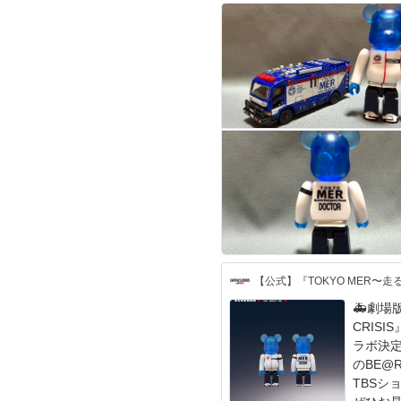
🚑劇場
CRISI
ラボ決定！ MERユニフォームをまと
のBE@RBRICKが
TBSシ