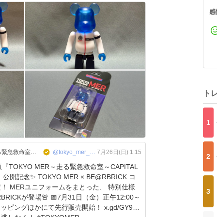
感
ト
1
【公式】『TOKYO MER〜走る緊急救命室〜』
@tokyo_mer_tbs
7月26日(日) 1:15
2
版『TOKYO MER～走る緊急救命室～CAPITAL
S』公開記念✨ TOKYO MER × BE@RBRICK コ
った、 特別仕様
3
登場🚨 📅7月31日（金）正午12:00～
ョッピングほかにて先行販売開始！ x.gd/GY9q7