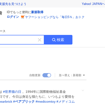
Yahoo! JAPAN
ヘ
支援先を見つけよう
IDでもっと便利に
新規取得
ログイン
ヤフーショッピングなら「毎日5％」おトク
ース
検索
キ
ー
ワ
ー
ド
を
消
自動更新
並べ替え：
新着順
す
日は
#
世界猫の日
。1994年に国際動物福祉基金
記念日です。今日は身近な猫たちに、いつもより愛情を
earbrick
#
ベアブリック
#
medicomtoy
#
メディコム