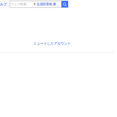
ルプ
志茂田景樹 要介護5
ミュートしたアカウント