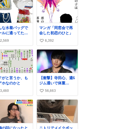
んな水着バッグで
マンガ「同窓会で再
ールに通ってたア
会した初恋のひと」
タ、完全なる同世
2,569
6,392
い
（笑） #70年代
80年代 #昭和レト
い
ね
数
すがと言うか、も
【衝撃】寺田心、週6
アホなのかと
ジム通いで体重
62kg→82kgに 110kg
3,460
56,663
い
のベンチプレス持ち
上げる姿披露
い
news.livedoor.com/
ね
article/detail… 元々
数
自重のみだったが、
更に筋肉を大きくす
るためジム通いを開
婚の話になったと
ニトリでメイクボッ