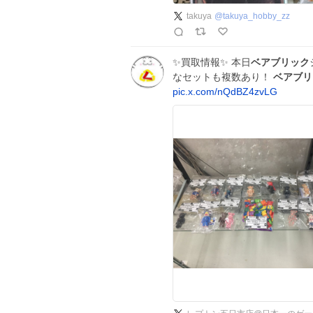
takuya
@
takuya_hobby_zz
✨買取情報✨ 本日
ベアブリック
なセットも複数あり！
ベアブリ
pic.x.com/nQdBZ4zvLG