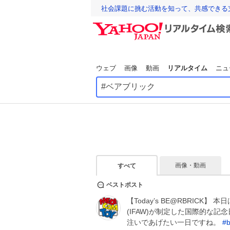
社会課題に挑む活動を知って、共感できる
ウェブ
画像
動画
リアルタイム
ニュ
画像・動画
すべて
ベストポスト
【Today’s BE@RBRICK】 本
(IFAW)が制定した国際的な
注いであげたい一日ですね。
#
b