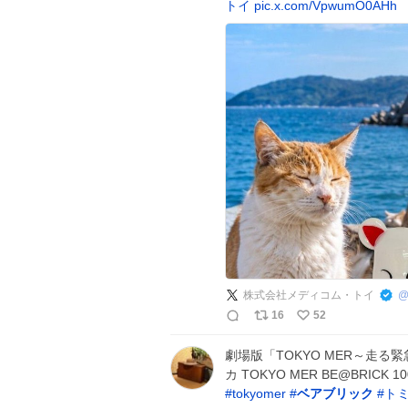
トイ
pic.x.com/VpwumO0AHh
株式会社メディコム・トイ
16
52
劇場版「TOKYO MER～走る緊急救
カ TOKYO MER BE@BRICK 1
#
tokyomer
#
ベアブリック
#
ト