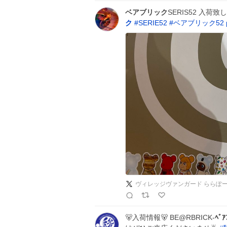
ベアブリック
SERIS52 入
ク
#
SERIE52
#
ベアブリック52
ヴィレッジヴァンガード ららぽ
🐻入荷情報🐻 BE@RBRICK-
ﾍﾞｱ