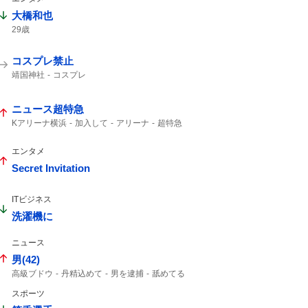
大橋和也
29歳
コスプレ禁止
靖国神社
コスプレ
ニュース超特急
Kアリーナ横浜
加入して
アリーナ
超特急
Kアリーナ
エンタメ
Secret Invitation
ITビジネス
洗濯機に
ニュース
男(42)
高級ブドウ
丹精込めて
男を逮捕
舐めてる
自宅から
2024年10月
スポーツ