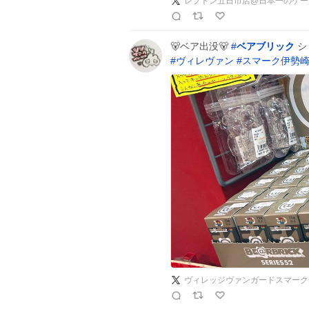
レプトン五日市店@日本一のゲーム
🐻ベア出没🐻
#
ベアブリック
シ
#
ヴィレヴァン
#
スマーク伊勢
ヴィレッジヴァンガードスマーク