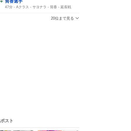
筒香選手
47分
Aクラス
サヨナラ
筒香
延長戦
20位まで見る
気ポスト