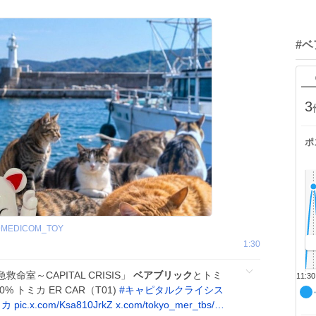
#
3
ポ
@
MEDICOM_TOY
1:30
命室～CAPITAL CRISIS」
ベアブリック
とトミ
11:30
00% トミカ ER CAR（T01)
#
キャピタルクライシス
ミカ
pic.x.com/Ksa810JrkZ
x.com/tokyo_mer_tbs/…