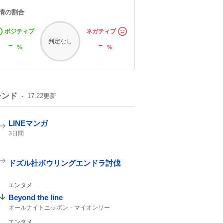
情の割合
ポジティブ
ネガティブ
-
-
判定なし
%
%
レンド
17:22
更新
LINEマンガ
3日間
ドズル社ボウリングエンドラ討伐
エンタメ
Beyond the line
オールナイトニッポン
マイオンリー
カップリング曲
エンタメ