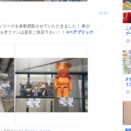
11:51
シリーズを多数買取させていただきました！ 希少
こ
ック
ファンは是非ご来店下さい！！
#
ベアブリック
プ
ナ
い
代
#
い
ロ
ね
数
さ
う
い
い
ね
数
結