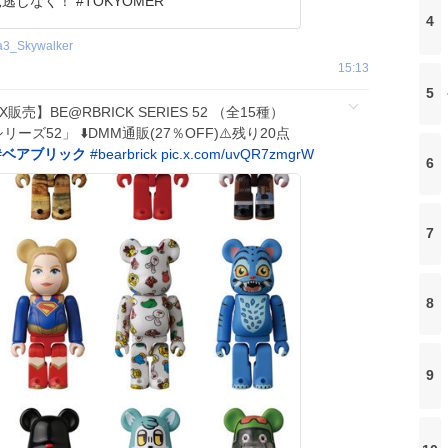
ぜひお見逃しなく！ #TOKYOMER
4
a3_Skywalker
15:13
5
売】BE@RBRICK SERIES 52 （全15種）
リーズ52」 ⬇️DMM通販(27％OFF)⚠️残り20点
#
ベアブリック
#
bearbrick
pic.x.com/uvQR7zmgrW
6
7
8
9