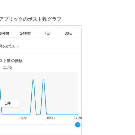
ベアブリックの
ポスト数グラフ
6時間
24時間
7日
30日
件のポスト
スト数の推移
11:45
1
件
13:30
15:30
17:30