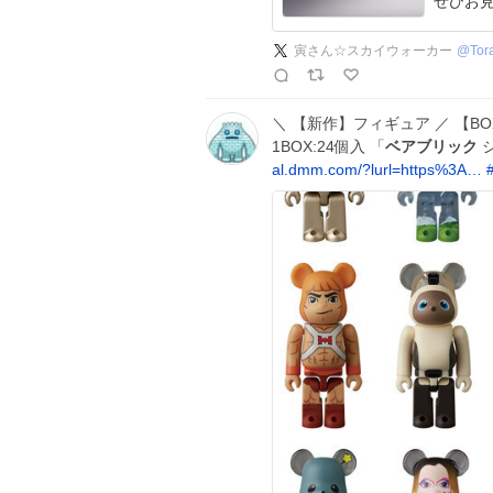
寅さん☆スカイウォーカー
@
Tor
＼ 【新作】フィギュア ／ 【BOX販
1BOX:24個入 「
ベアブリック
シ
al.dmm.com/?lurl=https%3A…