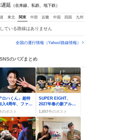
スであることに新
数
車遅延
（在来線、私鉄、地下鉄）
に驚く。3人のあげ
足の向きや角度と
道
東北
関東
中部
近畿
中国
四国
九州
本当に細かな部分
できっちりと揃っ
している路線はありません
いてそこから積み
ねてきた努力や練
量が見て取れる…
全国の運行情報（Yahoo!路線情報）
SNSのバズまとめ
0
アロハくん」超特
SUPER EIGHT、
加入4周年、ファン
2027年春の新アルバ
「最高」や「大好
ムとアリーナツアー
件のポスト
1,057
件のポスト
」熱狂的に祝福
発表にファン歓喜
「やったー」