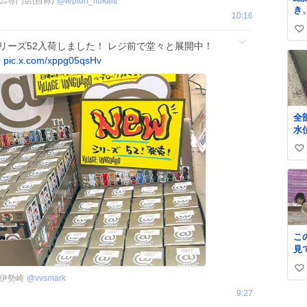
専門店(自称)
@
lepton_itukaiti
き
10:16
か
い
に
リーズ52入荷しました！ レジ前で堂々と展開中！
「
い
嫌
崎
pic.x.com/xppg05qsHv
ね
は
数
も
婚
か
全
め
水
と
け
葉
い
た
収
く
い
と
ー
ね
ー
数
！
！
この
見
っ
い
決
伊勢崎
@
vvsmark
ぎ
い
9:27
か
ね