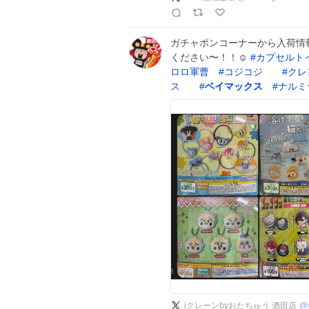
ガチャポンコーナーから入荷情報
ください〜！！☺️
#
カプセルト
ロロ軍曹
#
コジコジ
#
クレ
ス
#
ベイマックス
#
ナルミ
iクレーンbyおたちゅう 酒田店
@