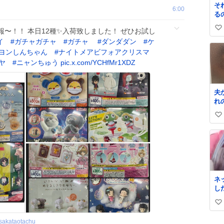
そ
6:00
る
〜！！ 本日12種✨入荷致しました！ ぜひお試し
い
イ
#
ガチャガチャ
#
ガチャ
#
ダンダダン
#
ケ
い
ヨンしんちゃん
#
ナイトメアビフォアクリスマ
ね
ヤ
#
ニャンちゅう
pic.x.com/YCHfMr1XDZ
数
夫
れ
い
い
ね
数
ネ
し
来
い
い
sakataotachu