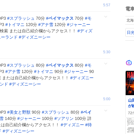
ね
5:57
数
電
OP3
#
スプラッシュ
70分
#
ベイマックス
70分
#
モ
北海
P3
#
トイマニ
120分
#
アナ雪
120分
#
ジャーニー
ght』で検索 または自己紹介欄からアクセス！！
#
ディズ
日
ニーランド
#
ディズニーシー
5:30
OP3
#
スプラッシュ
80分
#
ベイマックス
80分
#
モ
P3
#
アナ雪
120分
#
トイマニ
90分
#
ジャーニー
90
』で検索 または自己紹介欄からアクセス！！
#
ディズニー
ンド
#
ディズニーシー
0
5:00
山
が
っ
OP3
#
美女と野獣
90分
#
スプラッシュ
80分
#
ベイ
72
狂
雪
140分
#
ジャーニー
100分
#
ソアリン
100分 詳
索 または自己紹介欄からアクセス！！
#
ディズニー
#
待
ド
#
ディズニーシー