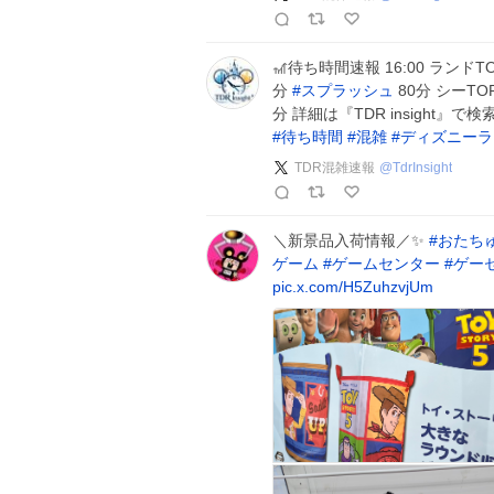
🎢待ち時間速報 16:00 ランドT
分
#
スプラッシュ
80分 シーTO
分 詳細は『TDR insight
#
待ち時間
#
混雑
#
ディズニーラ
TDR混雑速報
@
TdrInsight
＼新景品入荷情報／✨
#
おたち
ゲーム
#
ゲームセンター
#
ゲー
pic.x.com/H5ZuhzvjUm