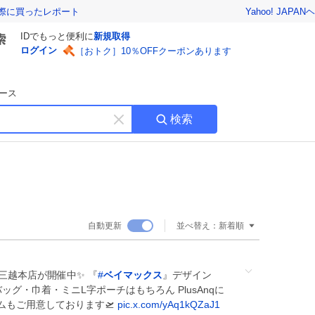
Yahoo! JAPAN
ヘ
実際に買ったレポート
IDでもっと便利に
新規取得
ログイン
［おトク］10％OFFクーポンあります
ース
検索
キ
ー
ワ
ー
ド
を
消
自動更新
並べ替え：
新着順
す
 日本橋三越本店が開催中✨ 『
#
ベイマックス
』デザイン
グ・巾着・ミニL字ポーチはもちろん PlusAnqに
ムもご用意しております🛫
pic.x.com/yAq1kQZaJ1