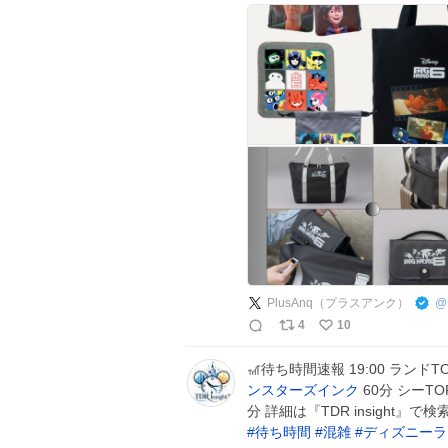
PlusAnq（プラスアンク）
@
4
10
🎢待ち時間速報 19:00 ランドT
ンスターズインク
60分 シーTO
分 詳細は『TDR insight
#
待ち時間
#
混雑
#
ディズニーラ