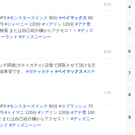
8:30
4
OP3
#
モンスターズインク
90分
#
ベイマックス
80
P3
#
ジャーニー
120分
#
ソアリン
120分
#
アナ雪
5
ght』で検索 または自己紹介欄からアクセス！！
#
ディズ
ニーランド
#
ディズニーシー
6
8:00
ッチ関連(ガチャガチャ) 定価で買取させて頂ける方
郵送希望です。
#
ガチャガチャ
#
ベイマックス
#
ステ
7
7:45
8
OP3
#
モンスターズインク
80分
#
スプラッシュ
70
P3
#
トイマニ
120分
#
ソアリン
120分
#
アナ雪
100
9
』で検索 または自己紹介欄からアクセス！！
#
ディズニー
ンド
#
ディズニーシー