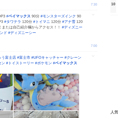
10
7:30
OP3
#
ベイマックス
90分
#
モンスターズインク
90
P3
#
タワテラ
120分
#
トイマニ
120分
#
アナ雪
120
』で検索 または自己紹介欄からアクセス！！
#
ディズニー
ンド
#
ディズニーシー
7:00
ゅう富士店
#
富士市
#
UFOキャッチャー
#
クレーン
セン
#
トイストーリー
#
ポケモン
#
ベイマックス
人