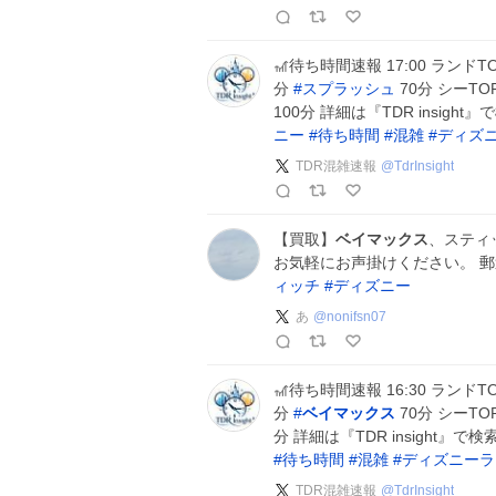
🎢待ち時間速報 17:00 ランドT
分
#
スプラッシュ
70分 シーTO
100分 詳細は『TDR insi
ニー
#
待ち時間
#
混雑
#
ディズ
TDR混雑速報
@
TdrInsight
【買取】
ベイマックス
、スティ
お気軽にお声掛けください。 
ィッチ
#
ディズニー
あ
@
nonifsn07
🎢待ち時間速報 16:30 ランドT
分
#
ベイマックス
70分 シーTO
分 詳細は『TDR insight
#
待ち時間
#
混雑
#
ディズニーラ
TDR混雑速報
@
TdrInsight