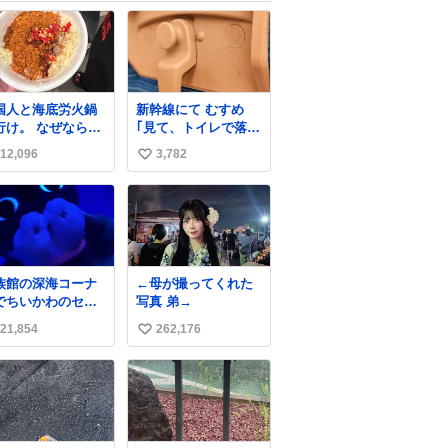
国人と海底労火鍋
新幹線にて むすめ
行け。 なぜならえ
｢見て、トイレで落ち
い調合して美味し
込んでる人｣ それに
12,096
3,782
い
ぎる ソースを作っ
しか見えなくなった
くれるから。
どうしてくれるんだ
い
ね
数
族館の深海コーナ
←母が撮ってくれた
でちいかわのセイ
写真 弟→
ーンぬい取り出し
21,854
262,176
い
ら目光っててビビ
ました #ちいかわ
い
ね
数