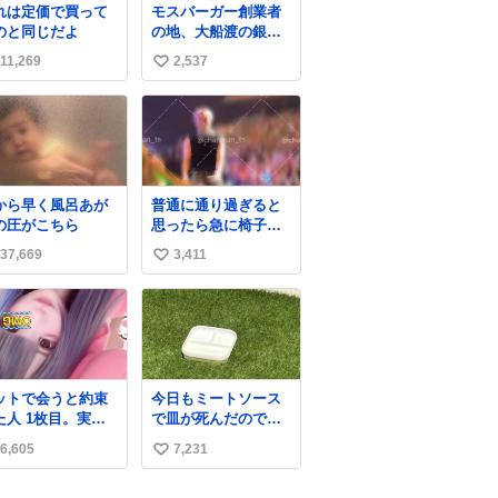
れは定価で買って
モスバーガー創業者
のと同じだよ
の地、大船渡の銀の
モスバーガーに一
11,269
2,537
い
礼。
い
ね
数
から早く風呂あが
普通に通り過ぎると
の圧がこちら
思ったら急に椅子ガ
ッって来てビビっ
37,669
3,411
い
た。そんでまじいい
匂い。← #超特急
い
_ESCORT
ね
数
ットで会うと約束
今日もミートソース
た人 1枚目。実際
で皿が死んだので、
た人2枚目
天日干しをしていま
6,605
7,231
い
す🍝 ありがとう先人
の知恵
い