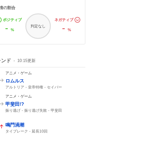
情の割合
ポジティブ
ネガティブ
-
-
判定なし
%
%
レンド
10:15
更新
アニメ・ゲーム
ロムルス
アルトリア
皇帝特権
セイバー
強化クエスト
アニメ・ゲーム
甲斐田!?
振り逃げ
振り逃げ失敗
甲斐田
鳴門渦潮
タイブレーク
延長10回