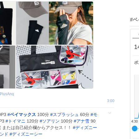
#
1
ポ
PlusAnq
3:00
OP3
#
ベイマックス
100分
#
スプラッシュ
60分
#
モ
P3
#
トイマニ
120分
#
ソアリン
100分
#
アナ雪
90
4:30
』で検索 または自己紹介欄からアクセス！！
#
ディズニー
ンド
#
ディズニーシー