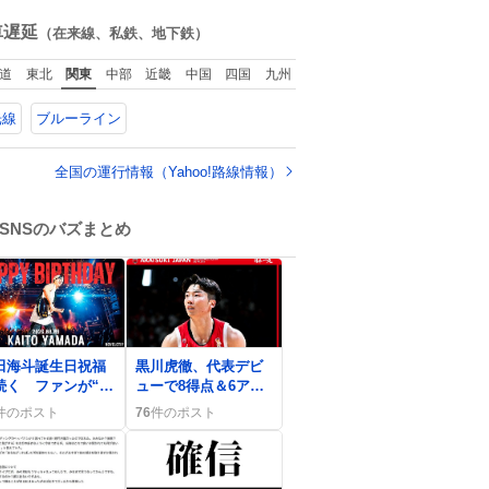
ね
数
車遅延
（在来線、私鉄、地下鉄）
道
東北
関東
中部
近畿
中国
四国
九州
光線
ブルーライン
全国の運行情報（Yahoo!路線情報）
SNSのバズまとめ
0
田海斗誕生日祝福
黒川虎徹、代表デビ
続く ファンが“か
ューで8得点＆6アシ
こいいギター”に熱
スト ファン歓喜の
件のポスト
76
件のポスト
瞬間