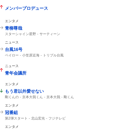
メンバープロデュース
エンタメ
青柳尊哉
スターシャイン星野
サーティーン
仮面ライダーゼッツ
ニュース
コードナンバーサーティーン
仮面ライダー
台風16号
ペイロー
小笠原近海
トリプル台風
影響はない
16号
熱帯低気圧
午後3時
台風14号
14号
台風15号
15号
ニュース
青年会議所
エンタメ
もう君以外愛せない
剛くんの
京本大我くん
京本大我
剛くん
帝劇コン
光一くん
京本さん
エンタメ
僕こそミュージック
DOMOTO
市村正親
帝コン
冠番組
第2弾スタート
北山宏光
フジテレビ
エンタメ