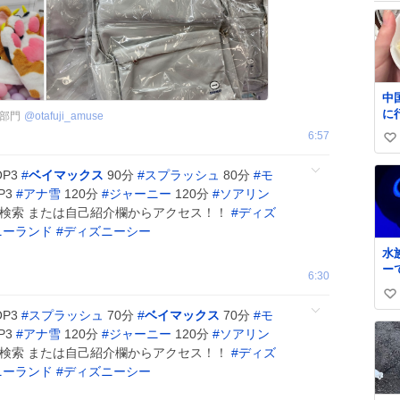
中
に
部門
@
otafuji_amuse
ぐ
6:57
い
す
て
い
OP3
#
ベイマックス
90分
#
スプラッシュ
80分
#
モ
ね
P3
#
アナ雪
120分
#
ジャーニー
120分
#
ソアリン
数
ght』で検索 または自己紹介欄からアクセス！！
#
ディズ
ニーランド
#
ディズニーシー
水
ー
6:30
レ
い
た
OP3
#
スプラッシュ
70分
#
ベイマックス
70分
#
モ
り
い
P3
#
アナ雪
120分
#
ジャーニー
120分
#
ソアリン
ね
ght』で検索 または自己紹介欄からアクセス！！
#
ディズ
数
ニーランド
#
ディズニーシー