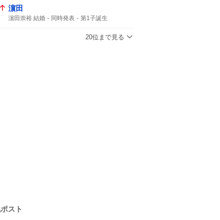
濵田
濵田崇裕 結婚
同時発表
第1子誕生
重岡大毅 結婚
重岡大毅
濵田崇裕
重岡
午後6時
結婚した
第1子
結婚した?
20位まで見る
気ポスト