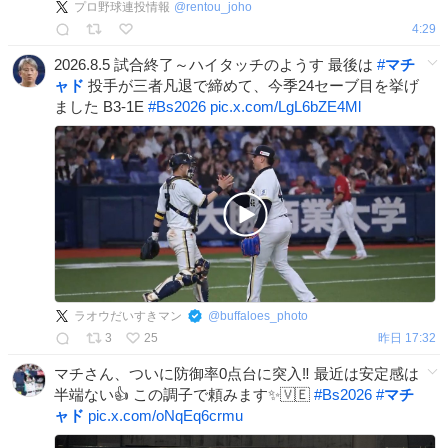
プロ野球連投情報
@
rentou_joho
4:29
2026.8.5 試合終了～ハイタッチのようす 最後は
#
マチ
ャド
投手が三者凡退で締めて、今季24セーブ目を挙げ
ました B3-1E
#
Bs2026
pic.x.com/LgL6bZE4Ml
ラオウだいすきマン
@
buffaloes_photo
3
25
昨日 17:32
マチさん、ついに防御率0点台に突入‼️ 最近は安定感は
半端ない👍 この調子で頼みます✨🇻🇪
#
Bs2026
#
マチ
ャド
pic.x.com/oNqEq6crmu