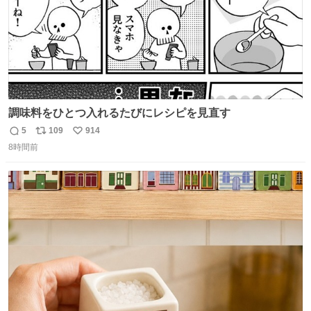
調味料をひとつ入れるたびにレシピを見直す
5
109
914
返
リ
い
8時間前
信
ポ
い
数
ス
ね
ト
数
数