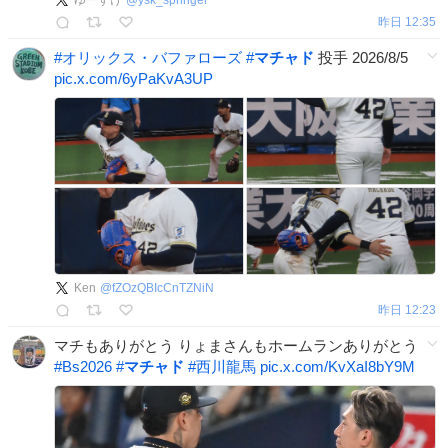
ゆーすけ
@
ysk_springer
昨日 12:35
#
オリックス・バファローズ
#
マチャド
投手 2026/8/5
pic.x.com/6yPaKvA3UP
Ken
@
fZOzQBIcCnTZNiN
昨日 12:23
マチもありがとう りょまさんもホームランありがとう
#
Bs2026
#
マチャド
#
西川龍馬
pic.x.com/KvXaI8bY9M