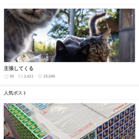
信
ポ
い
数
ス
ね
ト
数
数
主張してくる
50
2,421
25,586
返
リ
い
信
ポ
い
数
ス
ね
人気ポスト
ト
数
数