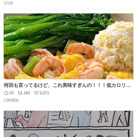
思っておらず大興奮しております かっこよすぎる 指を差し
1日前
信
ポ
い
伸べると乗ってきてくれたのでひとまず一緒に帰宅しまし
数
ス
ね
たが、飛ばないということは弱っていらっしゃるのでしょ
ト
数
数
うか…素敵すぎる
何回も言ってるけど、これ美味すぎんの！！！低カロリー
で満足感エグいから一生食べてる😭
25
192
2,571
返
リ
い
13時間前
信
ポ
い
数
ス
ね
ト
数
数