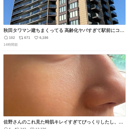
秋田タワマン建ちまくってる 高齢化ヤバすぎて駅前にコン
パクトシティつくって高齢者を住ませる考えらしい 病院も
102
671
6,186
返
リ
い
全部駅前にある
14時間前
信
ポ
い
数
ス
ね
ト
数
数
佐野さんのこれ見た時肌キレイすぎてびっくりしたし、や
はりアイドルって体型･肌管理すごすぎる