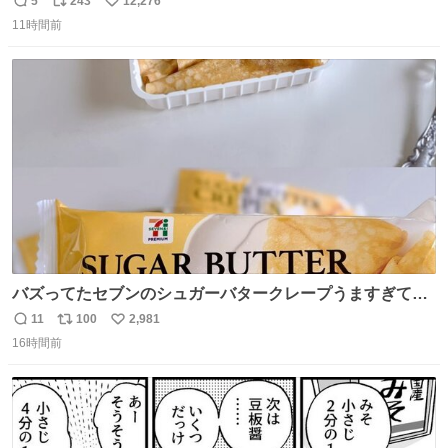
5
243
12,276
返
リ
い
11時間前
信
ポ
い
数
ス
ね
ト
数
数
バズってたセブンのシュガーバタークレープうますぎて
7NOWで買い溜め🛒💭
11
100
2,981
返
リ
い
16時間前
信
ポ
い
数
ス
ね
ト
数
数