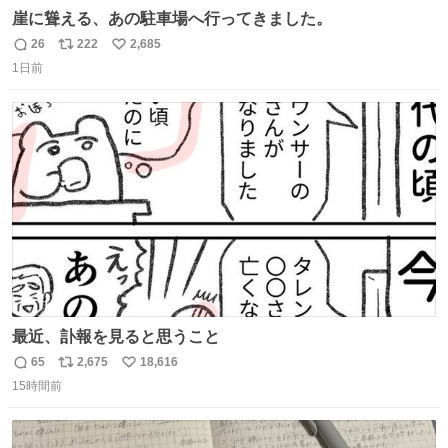
崖に聳える、あの駐車場へ行ってきました。
26
222
2,685
返
リ
い
1日前
信
ポ
い
数
ス
ね
ト
数
数
最近、訃報を見ると思うこと
65
2,675
18,616
返
リ
い
15時間前
信
ポ
い
数
ス
ね
ト
数