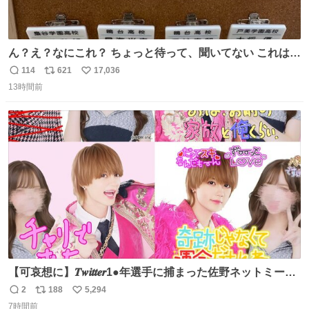
ん？え？なにこれ？ ちょっと待って、聞いてない これは販
売されているのもですか？
114
621
17,036
返
リ
い
13時間前
信
ポ
い
数
ス
ね
ト
数
数
【可哀想に】𝑻𝒘𝒊𝒕𝒕𝒆𝒓1●年選手に捕まった佐野ネットミーム
勇斗さんのコラボプリ
2
188
5,294
返
リ
い
7時間前