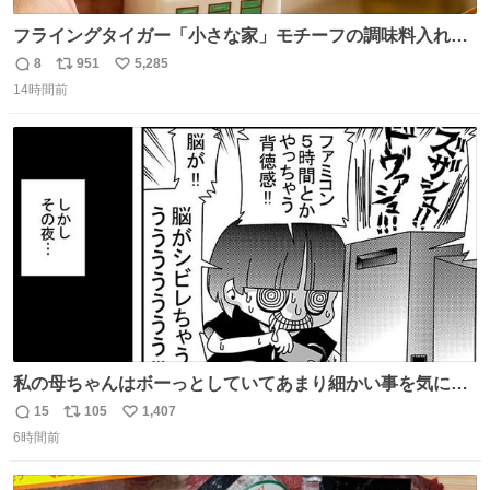
フライングタイガー「小さな家」モチーフの調味料入れ、
並べれば“デンマークの街並み”に ピンク・グリーン・テラ
8
951
5,285
返
リ
い
コッタの全9種 - fashion-press.net/news/149552
14時間前
信
ポ
い
数
ス
ね
ト
数
数
私の母ちゃんはボーっとしていてあまり細かい事を気にし
ません。優秀な人の多い現代の価値観から見ると、あまり
15
105
1,407
返
リ
い
優秀な母親ではないかもしれません。でも、だからこそ、
6時間前
信
ポ
い
私はそういう母親が大好きです。今も昔もすごくリラック
数
ス
ね
スします。「優秀」と「良い」は別なんですよね。 1/2