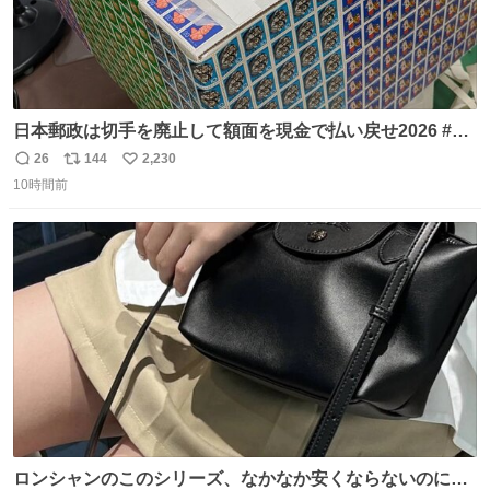
日本郵政は切手を廃止して額面を現金で払い戻せ2026 #日
本郵政 @JapanPostHD_PR
26
144
2,230
返
リ
い
10時間前
信
ポ
い
数
ス
ね
ト
数
数
ロンシャンのこのシリーズ、なかなか安くならないのにセ