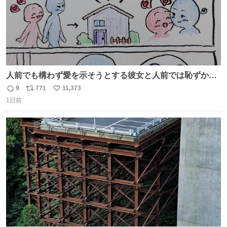
人前でも構わず愛を示そうとする彼女と人前では恥ずかし
いけど彼女を死ぬほど愛している彼氏 同士いませんか✋️
9
771
11,373
返
リ
い
1日前
信
ポ
い
数
ス
ね
ト
数
数