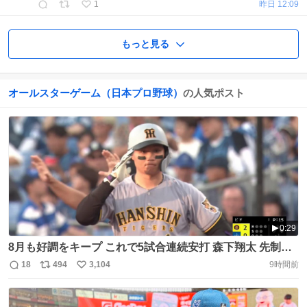
1
昨日 12:09
もっと見る
オールスターゲーム（日本プロ野球）
の人気ポスト
0:29
8月も好調をキープ これで5試合連続安打 森下翔太 先制タ
イムリーヒット ⚾️DeNA×阪神 #阪神タイガース #だったら
18
494
3,104
9時間前
返
リ
い
DAZN https://t.co/7lUIu8z5Nh
信
ポ
い
数
ス
ね