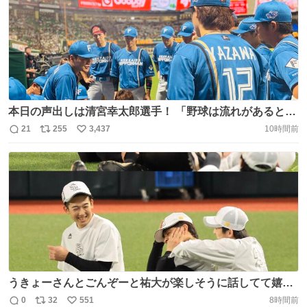
ト
数
数
本日の声出しは清宮幸太郎選手！ 「野球は流れがあると思
います。きょうで流れをつかんで、勝って帰りましょ
21
255
3,437
10時間前
返
リ
い
う！」 #ドミれ #lovefighters https://t.co/ULHGsnG8ji
信
ポ
い
数
ス
ね
ト
数
数
うきょーさんとごんぞーと祐大が楽しそうに話してて嬉し
い☺️ #sbhawks #周東佑京 #山本祐大 #谷川原健太
0
32
551
8時間前
返
リ
い