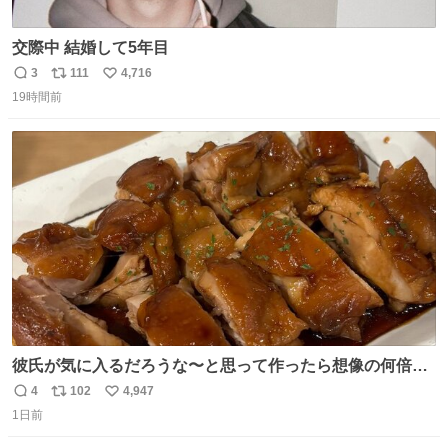
交際中 結婚して5年目
3
111
4,716
返
リ
い
19時間前
信
ポ
い
数
ス
ね
ト
数
数
彼氏が気に入るだろうな〜と思って作ったら想像の何倍も
美味しい美味しい言ってくれて嬉しい
4
102
4,947
返
リ
い
1日前
信
ポ
い
数
ス
ね