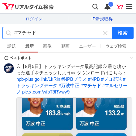
i
ログイン
ID新規取得
検索
キ
ー
話題
最新
画像
動画
ユーザー
ウェブ検索
ワ
ベストポスト
ー
ド
⚾【8月5日】トラッキングデータ最高記録⚾ 最も凄か
を
った選手をチェックしよう👀 ダウンロードはこちら：
消
npb-plus.go.link/1kRln
#
NPBプラス
#
NPB
#
プロ野球
#
す
トラッキングデータ
#
万波中正
#
マチャド
#
マルセリー
ノ
pic.x.com/wfbT8RVwy9