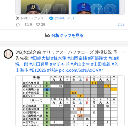
NPB+（プラス）
@
NPB_Plus
6
26
2:58
分析グラフを見る
8/6(木)試合前 オリックス・バファローズ 連投状況 予
告先発:
#
田嶋大樹
#
椋木蓮
#
山岡泰輔
#
阿部翔太
#
山﨑
颯一郎
#
吉田輝星
#
マチャド
#
片山楽生
#
山田修義
#
入
山海斗
#
Bs2026
#
熱決
pic.x.com/6oNiAxGVXr