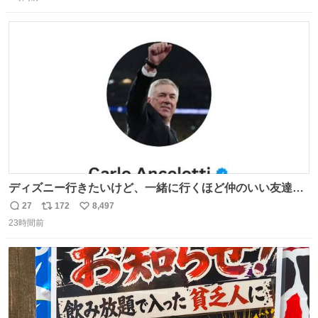
信
ポ
い
数
ス
ね
ト
数
数
ディズニー行きたいけど、一緒に行くほど仲のいい友達が
居ない… ほんでこれ
27
172
8,497
返
リ
い
23時間前
信
ポ
い
数
ス
ね
ト
数
数