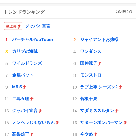
https://t.co/5YdPJuYWZi
信
ポ
い
トレンドランキング
18:49
時点
数
ス
ね
ト
数
数
グッバイ宣言
バーチャルYouTuber
ジャイアントお嬢様
カリブの海賊
ワンダンス
ワイルドランズ
国仲涼子
金属バット
モンストロ
M5.5
ラブ上等 シーズン2
二耳五聴
若槻千夏
グッバイ宣言
マダミススルタン
メンヘラじゃないもん
サターンボンバーマン
高梨雄平
今やめ