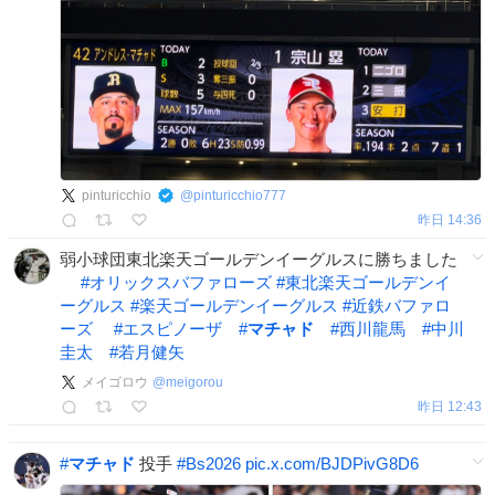
pinturicchio
@
pinturicchio777
昨日 14:36
弱小球団東北楽天ゴールデンイーグルスに勝ちました
#
オリックスバファローズ
#
東北楽天ゴールデンイ
ーグルス
#
楽天ゴールデンイーグルス
#
近鉄バファロ
ーズ
#
エスピノーザ
#
マチャド
#
西川龍馬
#
中川
圭太
#
若月健矢
メイゴロウ
@
meigorou
昨日 12:43
#
マチャド
投手
#
Bs2026
pic.x.com/BJDPivG8D6