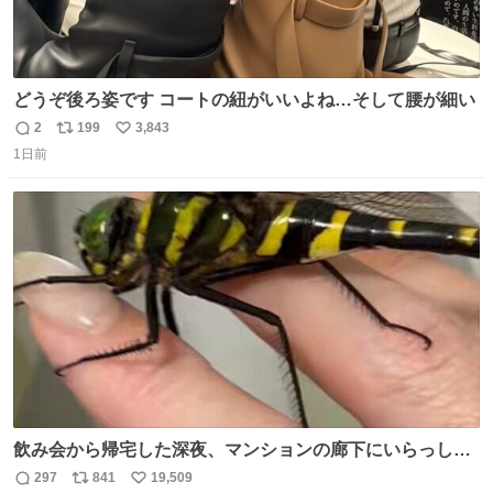
どうぞ後ろ姿です コートの紐がいいよね…そして腰が細い
2
199
3,843
返
リ
い
1日前
信
ポ
い
数
ス
ね
ト
数
数
飲み会から帰宅した深夜、マンションの廊下にいらっしゃ
ったオニヤンマ様 まさかこんな都会でお会いできるなんて
297
841
19,509
返
リ
い