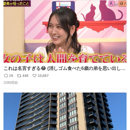
ト
数
数
これは名言すぎる😂 (消しゴム食べた6歳の弟を思い出しな
がら)
19
448
10,667
返
リ
い
20時間前
信
ポ
い
数
ス
ね
ト
数
数