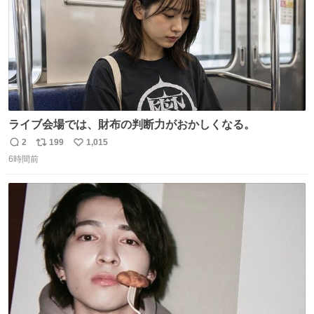
ライブ会場では、財布の判断力がおかしくなる。
2
199
1,015
返
リ
い
6時間前
信
ポ
い
数
ス
ね
ト
数
数