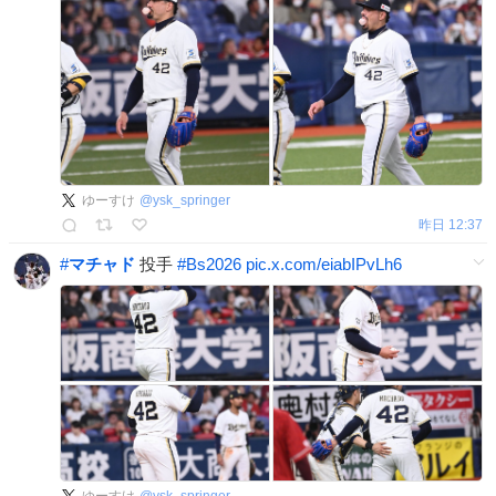
ゆーすけ
@
ysk_springer
昨日 12:37
#
マチャド
投手
#
Bs2026
pic.x.com/eiabIPvLh6