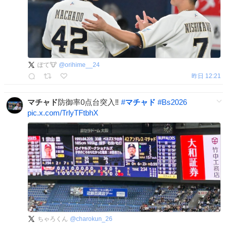
ぽて🐮
@
orihime__24
昨日 12:21
マチャド
防御率0点台突入‼️
#
マチャド
#
Bs2026
pic.x.com/TrlyTFtbhX
ちゃろくん
@
charokun_26