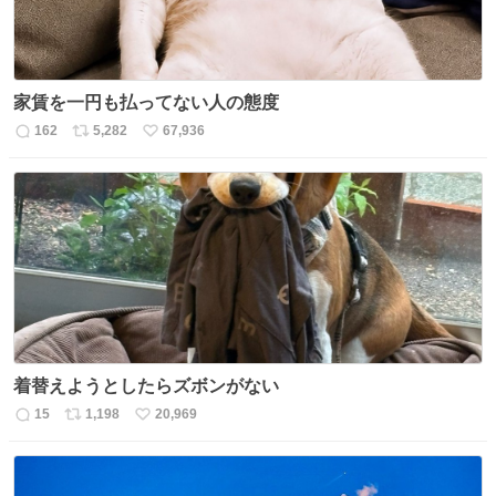
家賃を一円も払ってない人の態度
162
5,282
67,936
返
リ
い
信
ポ
い
数
ス
ね
ト
数
数
着替えようとしたらズボンがない
15
1,198
20,969
返
リ
い
信
ポ
い
数
ス
ね
ト
数