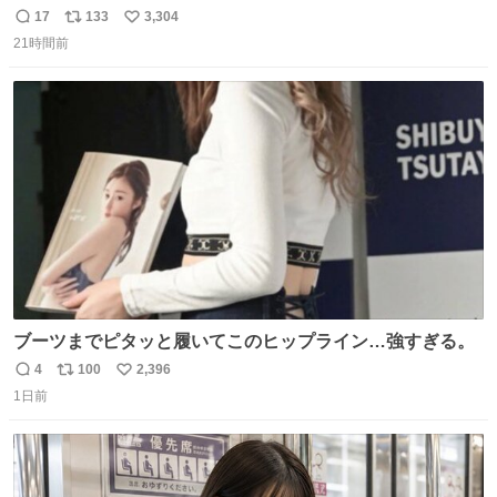
ール価格になってる🖤✨レザーなのが反則級にかわいい。
17
133
3,304
返
リ
い
持ってるだけでコーデが格上げされる。
21時間前
信
ポ
い
数
ス
ね
ト
数
数
ブーツまでピタッと履いてこのヒップライン…強すぎる。
4
100
2,396
返
リ
い
1日前
信
ポ
い
数
ス
ね
ト
数
数