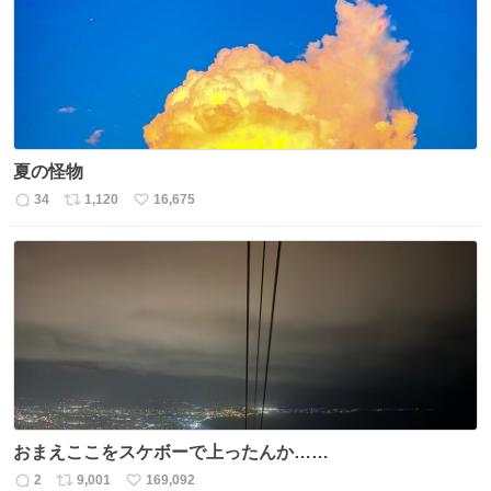
数
夏の怪物
34
1,120
16,675
返
リ
い
信
ポ
い
数
ス
ね
ト
数
数
おまえここをスケボーで上ったんか……
2
9,001
169,092
返
リ
い