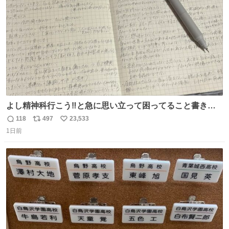
数
よし精神科行こう‼️と急に思い立って困ってること書き出
してたらペン止まらなくなってすごい勢いで埋まってワロ
118
497
23,533
返
リ
い
タ
1日前
信
ポ
い
数
ス
ね
ト
数
数