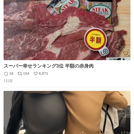
ト
数
数
スーパー幸せランキング3位 半額の赤身肉
18
154
6,071
返
リ
い
1日前
信
ポ
い
数
ス
ね
ト
数
数