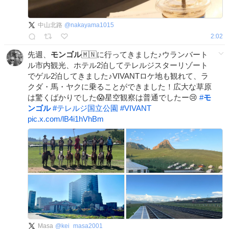
中山北路
@
nakayama1015
2:02
先週、
モンゴル
🇲🇳に行ってきました♪ウランバート
ル市内観光、ホテル2泊してテレルジスターリゾート
でゲル2泊してきました♪VIVANTロケ地も観れて、ラ
クダ・馬・ヤクに乗ることができました！広大な草原
は驚くばかりでした😱星空観察は普通でしたー😢
#
モ
ンゴル
#
テレルジ国立公園
#
VIVANT
pic.x.com/lB4i1hVhBm
Masa
@
kei_masa2001