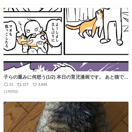
数
ス
ね
ト
数
数
子らの重みに何想う(1/2) 本日の育児漫画です。 あと猫で
す。
21
117
3,945
返
リ
い
21時間前
信
ポ
い
数
ス
ね
ト
数
数