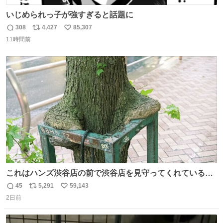
いじめられっ子が強すぎると話題に
308
4,427
85,307
返
リ
い
11時間前
信
ポ
い
数
ス
ね
ト
数
数
これはハンズ渋谷店の前で渋谷店を見守ってくれている
「くつろ木」。
45
5,291
59,143
返
リ
い
2日前
信
ポ
い
数
ス
ね
ト
数