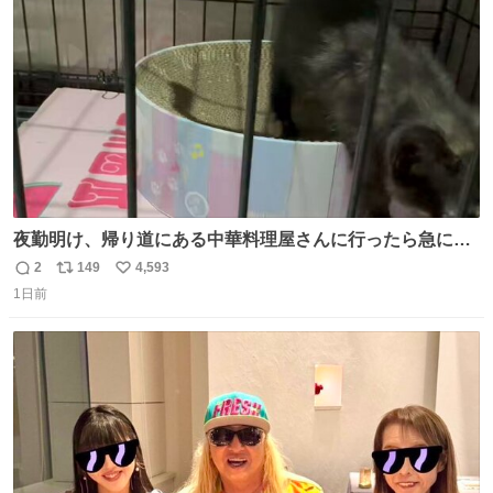
数
夜勤明け、帰り道にある中華料理屋さんに行ったら急に
「トイレニネコチャンイルヨ！ドウブツスキデショ！」と
2
149
4,593
返
リ
い
言われ(好きだけどさ……)とトイレ行ったらまじで可愛い
1日前
信
ポ
い
猫ちゃんがいた最大級のありがとうありがとうありがとう
数
ス
ね
ね〜〜〜！
ト
数
数