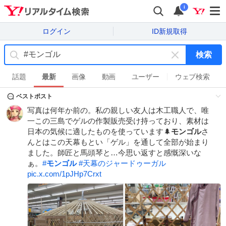
i
ログイン
ID新規取得
検索
キ
ー
話題
最新
画像
動画
ユーザー
ウェブ検索
ワ
ベストポスト
ー
ド
写真は何年か前の。私の親しい友人は木工職人で、唯
を
一この三島でゲルの作製販売受け持っており、素材は
消
日本の気候に適したものを使っています🌲
モンゴル
さ
す
んとはこの天幕もとい「ゲル」を通して全部が始まり
ました。師匠と馬頭琴と…今思い返すと感慨深いな
ぁ。
#
モンゴル
#
天幕のジャードゥーガル
pic.x.com/1pJHp7Crxt