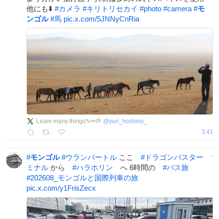
他にも⬇️
#
カメラ
#
キリトリセカイ
#
photo
#
camera
#
モ
ンゴル
#
馬
pic.x.com/5JNNyCnRia
Learn many things✎⚯💭
@
yuri_hoshino_
3:41
#
モンゴル
#
ウランバートル
ここ
#
ドラゴンバスター
ミナル
から
#
ハラホリン
へ 6時間の
#
バス旅
#
202608_モンゴルと国際列車の旅
pic.x.com/y1FrisZecx