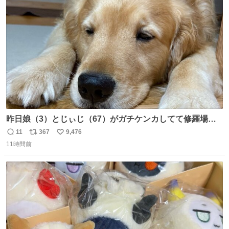
ト
数
数
昨日娘（3）とじぃじ（67）がガチケンカしてて修羅場だ
ったんだけど、ふぉるては可能な限り平たくなってまし
11
367
9,476
返
リ
い
た。犬が1番空気読める。
11時間前
信
ポ
い
数
ス
ね
ト
数
数