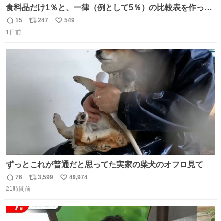
食料品だけ1％と、一律（例として5％）の比較表を作って
みました。 参考になるかと思います。
15
247
549
返
リ
い
1日前
信
ポ
い
数
ス
ね
ト
数
数
ずっとこれが普通だと思ってた実家の柴犬のオフロ見て
76
3,599
49,974
返
リ
い
21時間前
信
ポ
い
数
ス
ね
ト
数