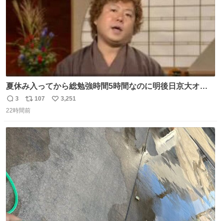
夏休み入ってから総勉強時間5時間なのに明後日京大オー
プンで今これ
3
107
3,251
返
リ
い
22時間前
信
ポ
い
数
ス
ね
ト
数
数