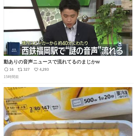
数
動ありの音声ニュースで流れてるのまじかw
16
327
4,293
返
リ
い
15時間前
信
ポ
い
数
ス
ね
ト
数
数