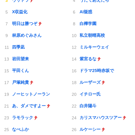
ヴリトラ
うたであえたら
X収益化
AI疑惑
明日は勝つぞ
白樺学園
林原めぐみさん
私立朝晴高校
四季凪
ミルキーウェイ
岩田望来
紫宮るな
平田くん
ドラマ25時赤坂で
戸塚純貴
ルーザーズ
ノーヒットノーラン
イチロー氏
あ、ダメですよー
白井陽斗
ラモラック
カリスマハウスツアー
なべふか
ルケーシー