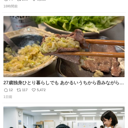
返
リ
い
ました
18時間前
信
ポ
い
数
ス
ね
ト
数
数
27歳独身ひとり暮らしでも あかるいうちから呑みながらキ
ッチンでひとり焼肉できてしあわせだもん՞ o̴̶̷̥ ̫ o̴̶̷̥ ՞
12
117
5,472
返
リ
い
1日前
信
ポ
い
数
ス
ね
ト
数
数