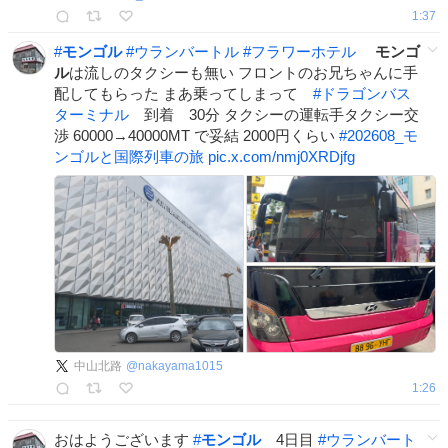
1:37
#
モンゴル
#
ウランバートル
#
フラワーホテル
モンゴ
ル
は流しのタクシーも無い フロントのお兄ちゃんに手
配してもらった まあ乗ってしまって
#
ドラゴンバス
ターミナル
到着 30分 タクシーの運転手タクシー交
渉 60000→40000MT で妥結 2000円くらい
#
202608_モ
ンゴルと国際列車の旅
pic.x.com/nmj0XRDjfg
中山北路
@
nakayama1015
1:26
おはようございます
#
モンゴル
4日目
#
ウランバート