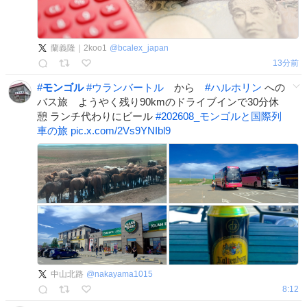
蘭義隆｜2koo1
@
bcalex_japan
13分前
#
モンゴル
#
ウランバートル
から
#
ハルホリン
への
バス旅 ようやく残り90kmのドライブインで30分休
憩 ランチ代わりにビール
#
202608_モンゴルと国際列
車の旅
pic.x.com/2Vs9YNIbl9
中山北路
@
nakayama1015
8:12