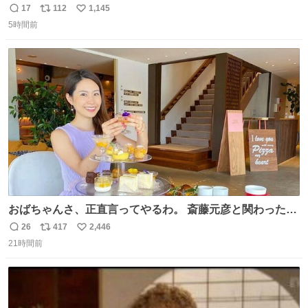
ンプアップハゲ
17
112
1,145
返
リ
い
5時間前
信
ポ
い
数
ス
ね
ト
数
数
おばちゃんさ、正直言ってやるわ。 斎藤元彦と関わった事
でアンタはこれか先キラキラ輝けないんよ、残念ながら。
26
417
2,446
返
リ
い
#折田楓 #merchu
21時間前
信
ポ
い
数
ス
ね
ト
数
数