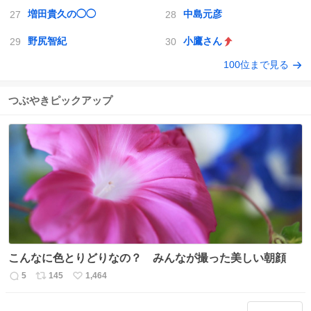
増田貴久の◯◯
中島元彦
野尻智紀
小鷹さん
100位まで見る
つぶやきピックアップ
こんなに色とりどりなの？ みんなが撮った美しい朝顔
5
145
1,464
返
リ
い
信
ポ
い