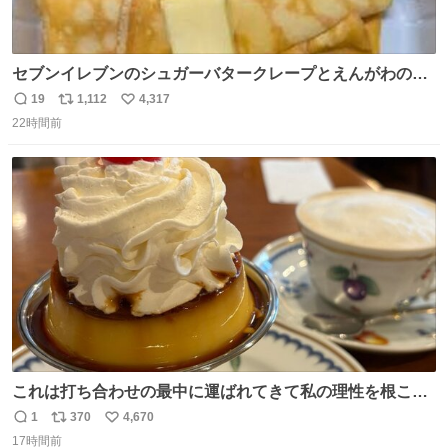
セブンイレブンのシュガーバタークレープとえんがわの寿
司を探している人へ！ シュガーバタークレープは目黒、品
19
1,112
4,317
返
リ
い
川、蒲田、渋谷、川崎、横浜、鶴見、九州の一部エリア限
22時間前
信
ポ
い
定商品で8月5日に発注が終了したため店舗に置いてあると
数
ス
ね
ころ少ないですが見つけたら即買いです🤩❣️
ト
数
数
これは打ち合わせの最中に運ばれてきて私の理性を根こそ
ぎ奪い去ったプリンの写真です。
1
370
4,670
返
リ
い
17時間前
信
ポ
い