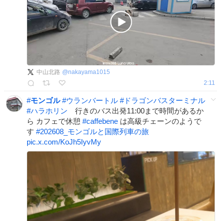
中山北路
@
nakayama1015
2:11
#
モンゴル
#
ウランバートル
#
ドラゴンバスターミナル
#
ハラホリン
行きのバス出発11:00まで時間があるか
ら カフェで休憩
#
caffebene
は高級チェーンのようで
す
#
202608_モンゴルと国際列車の旅
pic.x.com/KoJh5IyvMy