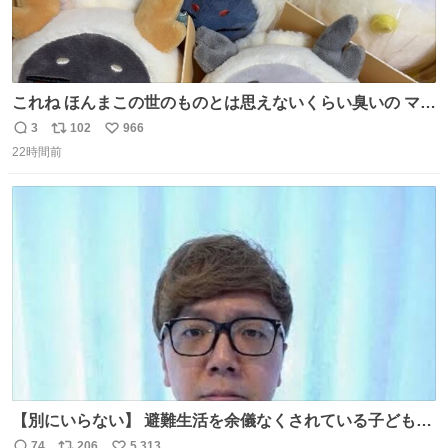
これね ほんまこの世のものとは思えないくらい臭いの マジ
で、死ぬほど、臭い 中に入ってる謎スクイーズのせいなん
3
102
966
返
リ
い
だけど
22時間前
信
ポ
い
数
ス
ね
ト
数
数
【別にいらない】 避難生活を余儀なくされている子どもた
ちのためにヒカキンボックス1000個を寄付させていただき
74
206
5,313