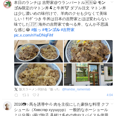
本日のランチは 吉野家@ウランバートル🇲🇳😁
モン
ゴル
限定のマトン丼🐏と牛丼🐮 ダブル注文 マトン丼
は少し濃いめの味付けで、羊肉のクセも少なくて美味
しい！ｻﾗﾀﾞつき 牛丼は日本の吉野家とほぼ変わらない
味でした🇯🇵 海外の吉野家で食べる丼、なんか不思議
な感じ😂
#
飯っ
#
モンゴル
#
吉野家
pic.x.com/nYwDNqFihf
阪大ラーメン同好会『飯っ!!』
@
handai_ramenlab
1
2
4:04
2016📷✨馬を誘導中🐴 肉を主役にした豪快な料理 クフ
シュール（Хөвсгөр хуушуур） 一般的なホーショール
より分厚い揚げ餃子 具材は多めの肉やスパイスを使用