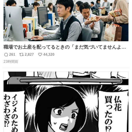
職場でお土産を配ってるときの「まだ気づいてませんよ」
的な演技が毎回シンドい。
261
2,827
44,320
返
リ
い
23時間前
信
ポ
い
数
ス
ね
ト
数
数