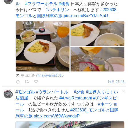
ル
#
フラワーホテル
#
朝食
日本人団体客が多かった
今日はバスで
#
ハラホリン
へ移動します
#
202608_
モンゴルと国際列車の旅
pic.x.com/BxZYfZcSnU
中山北路
@
nakayama1015
昨日 23:43
#
モンゴル
#
ウランバートル
#
夕食
#
世界入りにくい
居酒屋
で紹介された
#
ArvaiRestaurant
#
チンギスビ
ール
の生ビール🍺が飲めます つまみは
#
ホーショ
ール
1品で食べきれません
#
202608_モンゴルと国際
列車の旅
pic.x.com/V69WxwgdsP