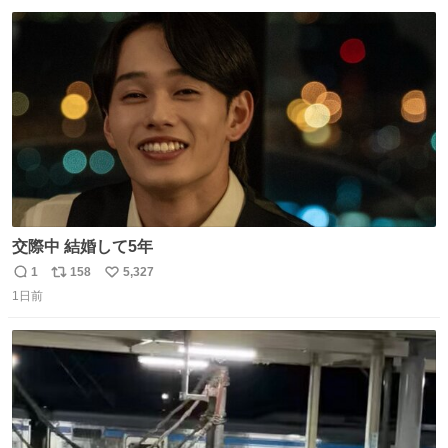
数
交際中 結婚して5年
1
158
5,327
返
リ
い
1日前
信
ポ
い
数
ス
ね
ト
数
数