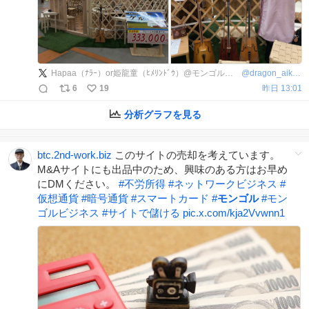
Hapaa（ﾅﾗｰ）or姫龍童（ﾋﾒﾘﾝﾄﾞｳ）@モンゴルとの深い縁
@
dragon_aikimon
6
19
昨日 13:01
分析グラフを見る
btc.2nd-work.biz
このサイトの売却を考えています。
M&Aサイトにも出品中のため、興味のある方はお早め
にDMください。
#
不労所得
#
ネットワークビジネス
#
仮想通貨
#
暗号通貨
#
スマートカード
#
モンゴル
#
モン
ゴルビジネス
#
サイトで儲ける
pic.x.com/kja2Vvwnn1