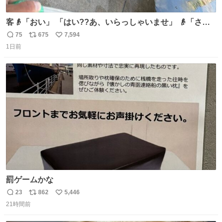
客👴「おい」 「はい??あ、いらっしゃいませ」 👴「さっ
きからずっと水出しっぱなしでもったいないだろ」 「静電
75
675
7,594
返
リ
い
気を逃がし、熱くなった地面の温度を下げ、引火事故の防
1日前
信
ポ
い
止の為必要な作業です」 👴「水不足の昨今にもったいない
数
ス
ね
ことをするな!!」 それでは歌います、聞いてください 「井
ト
数
数
戸水」
罰ゲームかな
23
862
5,446
返
リ
い
21時間前
信
ポ
い
数
ス
ね