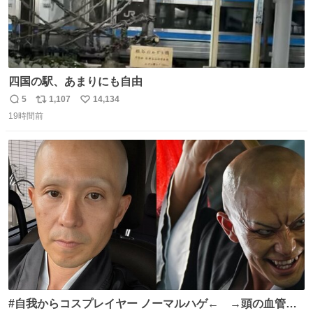
四国の駅、あまりにも自由
5
1,107
14,134
返
リ
い
19時間前
信
ポ
い
数
ス
ね
ト
数
数
#自我からコスプレイヤー ノーマルハゲ← →頭の血管パ