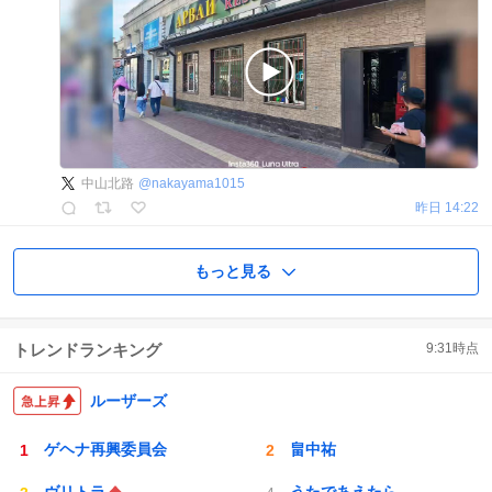
中山北路
@
nakayama1015
昨日 14:22
もっと見る
トレンドランキング
9:31
時点
ルーザーズ
ゲヘナ再興委員会
畠中祐