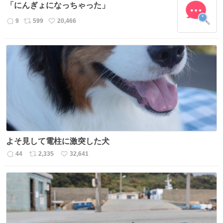
数
ス
ね
「にんぎょになっちゃった」
ト
数
数
9
599
20,466
返
リ
い
信
ポ
い
数
ス
ね
ト
数
数
よそ見して電柱に激突した犬
44
2,335
32,641
返
リ
い
信
ポ
い
数
ス
ね
ト
数
数