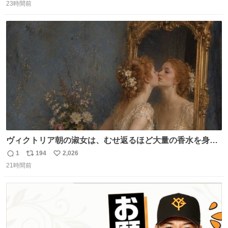
くなった人の一部を持ち帰っているような感覚になりまし
23時間前
信
ポ
い
た。 勇気を出して口に入れたら、ハッカ味😳✨ #ポーラ美
数
ス
ね
術館
ト
数
数
ヴィクトリア朝の淑女は、むせ返るほど大量の香水を身に
つけるものではないとされていた。それでも香水は、髪や
1
194
2,026
返
リ
い
肌の手入れと同じくらい、ヴィクトリア朝の女性達の美容
21時間前
信
ポ
い
習慣に欠かせないものだった。 当時の香水は、現在私たち
数
ス
ね
が知る香水よりも単純な組成で、その大部分は薔薇、菫、
ト
数
数
ベルガモット、