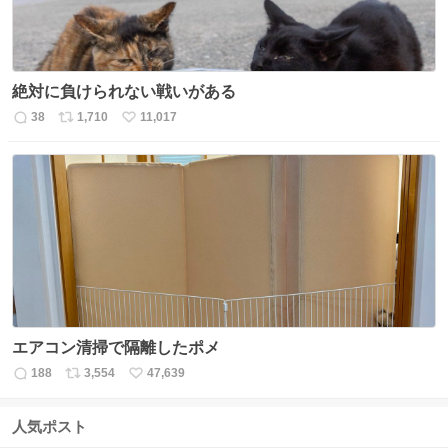
絶対に負けられない戦いがある
38
1,710
11,017
返
リ
い
信
ポ
い
数
ス
ね
ト
数
数
エアコン清掃で隔離したポメ
188
3,554
47,639
返
リ
い
信
ポ
い
数
ス
ね
人気ポスト
ト
数