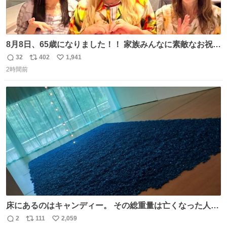
8月8日、65歳になりました！！ 家族みんなに素敵なお祝い
をしてもらいました！！ 実は今年、家族に怪我が続いてい
32
402
1,941
返
リ
い
て、 6月には娘が左膝を脱臼。 そして先月は、奥さまが同
2時間前
信
ポ
い
じく左膝を骨折し、手術・入院となりました。
数
ス
ね
ト
数
数
床にあるのはキャンディー。 その総重量は亡くなった人と
同等の重さだそうです。 鑑賞者は一つ持ち帰れますが、亡
2
111
2,059
返
リ
い