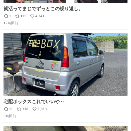
就活ってまじでずっとこの繰り返し。
1
111
4,341
返
リ
い
12時間前
信
ポ
い
数
ス
ね
ト
数
数
宅配ボックスこれでいいや～
11
318
1,813
返
リ
い
9時間前
信
ポ
い
数
ス
ね
ト
数