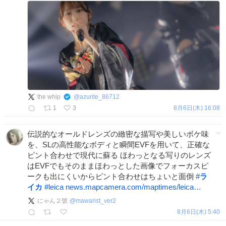
the whip
@
azurite_86712
1
3
8月6日(木) 16:08
伝説的なオールドレンズの緻密な描写や美しいボケ味
を、SLの高性能なボディと瞬間EVFを用いて、正確な
ピント合わせで現代に蘇る ほわっとなる写りのレンズ
はEVFでもそのままほわっとした画像でフォーカスピ
ークも出にくいからピント合わせはちょいと面倒
#
ラ
イカ
#
leica
news.mapcamera.com/maptimes/leica…
にゃん２號
@
mawarist_ver2
8月6日(木) 5:40