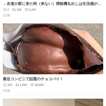
←友達が家に来た時（来ない）掃除機丸出しは生活感が出
てかっこ悪いなぁ →せや
2
169
2,447
返
リ
い
1日前
信
ポ
い
数
ス
ね
ト
数
数
最近コンビニで話題のチョコパイ！
322
1,583
30,094
返
リ
い
1日前
信
ポ
い
数
ス
ね
ト
数