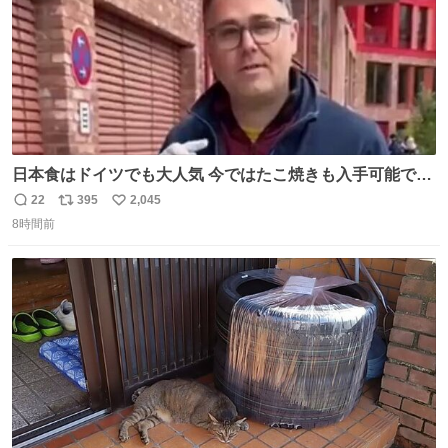
日本食はドイツでも大人気 今ではたこ焼きも入手可能です
が、🥑や🌽、ウィンナーや枝豆などが入っているオリジナ
22
395
2,045
返
リ
い
ルたこ焼きへと進化 大使館の広報課長ハインリッヒは、日
8時間前
信
ポ
い
本でたこ焼きに心奪われ、ベルリンにいたときには出店で
数
ス
ね
焼いてました👏（ええ笑顔や） #たこ焼きの日
ト
数
数