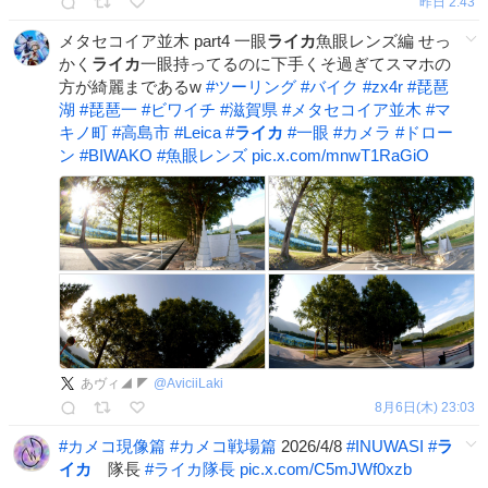
昨日 2:43
メタセコイア並木 part4 一眼
ライカ
魚眼レンズ編 せっ
かく
ライカ
一眼持ってるのに下手くそ過ぎてスマホの
方が綺麗まであるw
#
ツーリング
#
バイク
#
zx4r
#
琵琶
湖
#
琵琶一
#
ビワイチ
#
滋賀県
#
メタセコイア並木
#
マ
キノ町
#
高島市
#
Leica
#
ライカ
#
一眼
#
カメラ
#
ドロー
ン
#
BIWAKO
#
魚眼レンズ
pic.x.com/mnwT1RaGiO
あヴィ◢ ◤
@
AviciiLaki
8月6日(木) 23:03
#
カメコ現像篇
#
カメコ戦場篇
2026/4/8
#
INUWASI
#
ラ
イカ
隊長
#
ライカ隊長
pic.x.com/C5mJWf0xzb