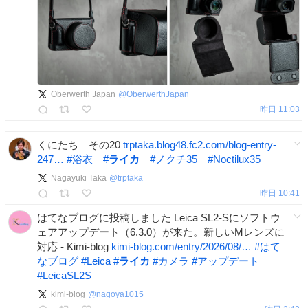
Oberwerth Japan
@
OberwerthJapan
昨日 11:03
くにたち その20
trptaka.blog48.fc2.com/blog-entry-
247…
#
浴衣
#
ライカ
#
ノクチ35
#
Noctilux35
Nagayuki Taka
@
trptaka
昨日 10:41
はてなブログに投稿しました Leica SL2-Sにソフトウ
ェアアップデート（6.3.0）が来た。新しいMレンズに
対応 - Kimi-blog
kimi-blog.com/entry/2026/08/…
#
はて
なブログ
#
Leica
#
ライカ
#
カメラ
#
アップデート
#
LeicaSL2S
kimi-blog
@
nagoya1015