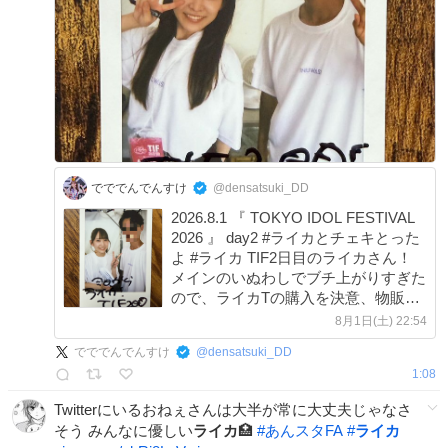
でででんでんすけ
@densatsuki_DD
2026.8.1 『 TOKYO IDOL FESTIVAL
2026 』 day2 #ライカとチェキとった
よ #ライカ TIF2日目のライカさん！
メインのいぬわしでブチ上がりすぎた
ので、ライカTの購入を決意、物販に
行ったらライカTラス1だったらし
8月1日(土) 22:54
く…危なかったぁ🙄 やっぱりでっか
でででんでんすけ
@
densatsuki_DD
いステージで観るいぬわしも格別です
1:08
なぁ☺️ x.com/densatsuki_dd/…
Twitterにいるおねぇさんは大半が常に大丈夫じゃなさ
そう みんなに優しい
ライカ
🏥
#
あんスタFA
#
ライカ