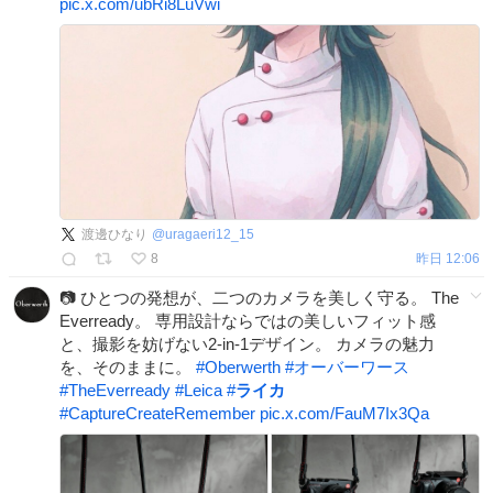
pic.x.com/ubRi8LuVwi
渡邊ひなり
@
uragaeri12_15
8
昨日 12:06
📷 ひとつの発想が、二つのカメラを美しく守る。 The
Everready。 専用設計ならではの美しいフィット感
と、撮影を妨げない2-in-1デザイン。 カメラの魅力
を、そのままに。
#
Oberwerth
#
オーバーワース
#
TheEverready
#
Leica
#
ライカ
#
CaptureCreateRemember
pic.x.com/FauM7Ix3Qa