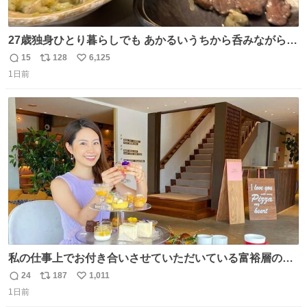
27歳独身ひとり暮らしでも あかるいうちから呑みながらキ
ッチンでひとり焼肉できてしあわせだもん՞ o̴̶̷̥ ̫ o̴̶̷̥ ՞
15
128
6,125
返
リ
い
1日前
信
ポ
い
数
ス
ね
ト
数
数
私の仕事上でお付き合いさせていただいている富裕層の社
長さん達は、こんな事しない。 こんな自慢は一切しない
24
187
1,011
返
リ
い
し、なんなら表に出てこない。 自分に自信がない半端モン
1日前
信
ポ
い