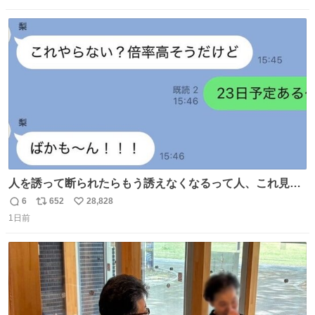
う、なんだか特別体験😉 #TRAINTRIP #東海道ルミエール
数
ス
ね
エクスプレス
ト
数
数
人を誘って断られたらもう誘えなくなるって人、これ見て
元気出してほしい
6
652
28,828
返
リ
い
1日前
信
ポ
い
数
ス
ね
ト
数
数