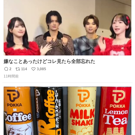
数
嫌なことあったけどコレ見たら全部忘れた
2
114
3,085
返
リ
い
11時間前
信
ポ
い
数
ス
ね
ト
数
数