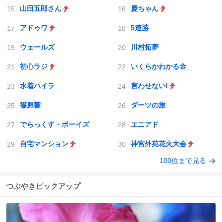
山田五郎さん
慶ちゃん
アドゥワ
5連勝
ウェールズ
川村拓夢
初心ラジ
いくらかわかる金
水着ハイラ
言わせない!
篠原響
ダーツの旅
でらっくす・ボーイズ
エニアド
自宅マンション
神宮外苑花火大会
100位まで見る
つぶやきピックアップ