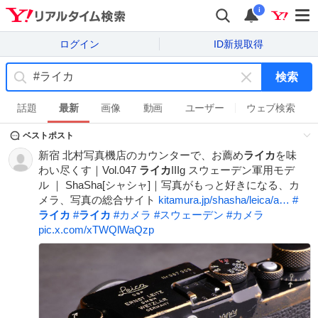
i
ログイン
ID新規取得
検索
キ
ー
話題
最新
画像
動画
ユーザー
ウェブ検索
ワ
ベストポスト
ー
ド
新宿 北村写真機店のカウンターで、お薦め
ライカ
を味
を
わい尽くす｜Vol.047
ライカ
IIIg スウェーデン軍用モデ
消
ル ｜ ShaSha[シャシャ]｜写真がもっと好きになる、カ
す
メラ、写真の総合サイト
kitamura.jp/shasha/leica/a…
#
ライカ
#
ライカ
#
カメラ
#
スウェーデン
#
カメラ
pic.x.com/xTWQlWaQzp