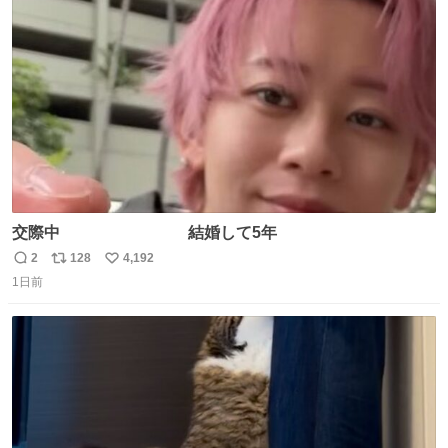
ト
数
数
交際中 結婚して5年
2
128
4,192
返
リ
い
1日前
信
ポ
い
数
ス
ね
ト
数
数