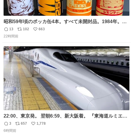
昭和59年頃のポッカ缶4本。すべて未開封品。1984年。P
マーク。昭和レトロ！
13
102
663
返
リ
い
22時間前
信
ポ
い
数
ス
ね
ト
数
数
22:00、東京発。 翌朝6:59、新大阪着。 『東海道ルミエー
ルエクスプレス』が今夜、初運行！ 岐阜羽島駅で夜を越す
3
657
1,778
返
リ
い
東海道新幹線。寝台列車じゃないのに、朝まで新幹線とい
6時間前
信
ポ
い