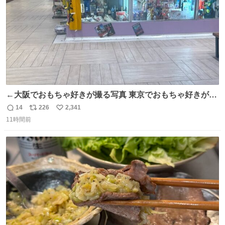
←大阪でおもちゃ好きが撮る写真 東京でおもちゃ好きが撮
る写真→
14
226
2,341
返
リ
い
11時間前
信
ポ
い
数
ス
ね
ト
数
数