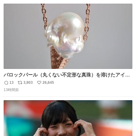
はブランドで自分を飾りキラキラ自慢をする。 #折田楓
数
ス
ね
#merchu
ト
数
数
バロックパール（丸くない不定形な真珠）を溶けたアイス
や飴玉、雲、アヒルに見立ててジュエリーデザイナー、
13
3,903
26,645
返
リ
い
Ben Choi 蔡俊文さんの作品。
13時間前
信
ポ
い
instagram.com/bcjoaillerie/
数
ス
ね
ト
数
数