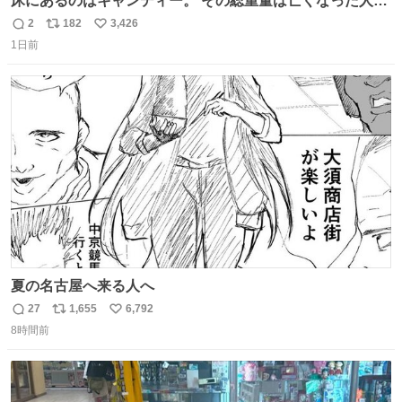
床にあるのはキャンディー。 その総重量は亡くなった人と
同等の重さだそうです。 鑑賞者は一つ持ち帰れますが、亡
2
182
3,426
返
リ
い
くなった人の一部を持ち帰っているような感覚になりまし
1日前
信
ポ
い
た。 勇気を出して口に入れたら、ハッカ味😳✨ #ポーラ美
数
ス
ね
術館
ト
数
数
夏の名古屋へ来る人へ
27
1,655
6,792
返
リ
い
8時間前
信
ポ
い
数
ス
ね
ト
数
数