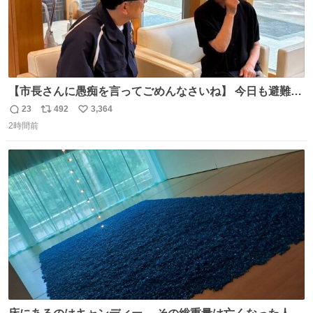
【市長さんに愚痴を言ってごめんなさいね】 今日も避難所
を回り、皆さんのお話を伺いました。 少し辛そうな表情を
23
492
3,364
返
リ
い
されていた高齢の女性に、「どうぞ遠慮なく、何でも話し
2時間前
信
ポ
い
てください」と声をかけました。
数
ス
ね
ト
数
数