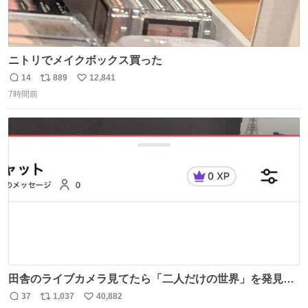
ニトリでメイクボックス買った
14
889
12,841
返
リ
い
7時間前
信
ポ
い
数
ス
ね
ト
数
数
田舎のライブカメラ見てたら「二人だけの世界」を発見し
た
37
1,037
40,882
返
リ
い