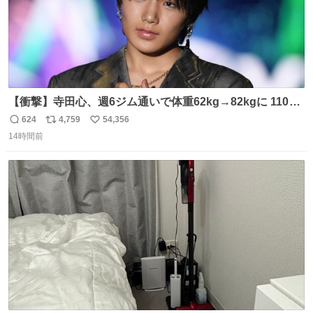
【衝撃】寺田心、週6ジム通いで体重62kg→82kgに 110kg
のベンチプレス持ち上げる姿披露
624
4,759
54,356
返
リ
い
news.livedoor.com/article/detail… 元々自重のみだった
14時間前
信
ポ
い
が、更に筋肉を大きくするためジム通いを開始。筋肉増量
数
ス
ね
のためおにぎり10個、ゼリー飲料3～4本、パスタと毎日4
ト
数
数
千kcalオーバーの食事を摂取し、増量したという。