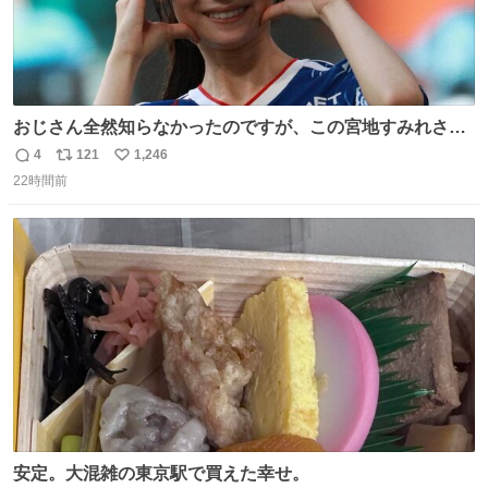
おじさん全然知らなかったのですが、この宮地すみれさん
（日向坂46）はマリサポだったのですね。 カメラ目線でに
4
121
1,246
返
リ
い
っこりしていただいたので撮影したものの、全然誰だか知
22時間前
信
ポ
い
りませんでした。 マリサポらしいのでこれからは名前覚え
数
ス
ね
ます！！
ト
数
数
安定。大混雑の東京駅で買えた幸せ。