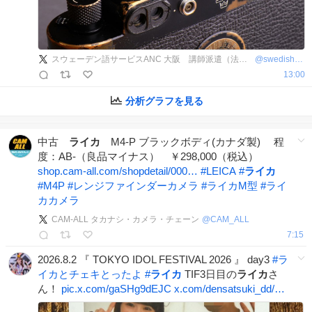
スウェーデン語サービスANC 大阪 講師派遣（法人向け語学研修）、翻訳、通訳、オンラインレッスンなど
@
swedish_info_
13:00
分析グラフを見る
中古
ライカ
M4-P ブラックボディ(カナダ製) 程
度：AB-（良品マイナス） ￥298,000（税込）
shop.cam-all.com/shopdetail/000…
#
LEICA
#
ライカ
#
M4P
#
レンジファインダーカメラ
#
ライカM型
#
ライ
カカメラ
CAM-ALL タカナシ・カメラ・チェーン
@
CAM_ALL
7:15
2026.8.2 『 TOKYO IDOL FESTIVAL 2026 』 day3
#
ラ
イカとチェキとったよ
#
ライカ
TIF3日目の
ライカ
さ
ん！
pic.x.com/gaSHg9dEJC
x.com/densatsuki_dd/…