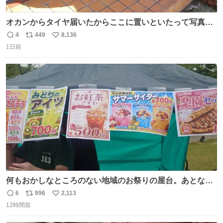
オカンからタイヤ届いたからここに置いといたって写真送
られてきたけど明らかに猫が邪魔くさそうな顔してて草
4
449
8,136
返
リ
い
1日前
信
ポ
い
数
ス
ね
ト
数
数
何もおかしなところのない地域のお祭りの屋台。あとなん
か割と聞き馴染みのあるBGMが流れてます #関広見まつり
6
996
2,113
返
リ
い
#関広見まつり2026
12時間前
信
ポ
い
数
ス
ね