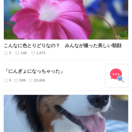
こんなに色とりどりなの？ みんなが撮った美しい朝顔
5
146
1,475
返
リ
い
信
ポ
い
数
ス
ね
「にんぎょになっちゃった」
ト
数
数
9
599
20,466
返
リ
い
信
ポ
い
数
ス
ね
ト
数
数