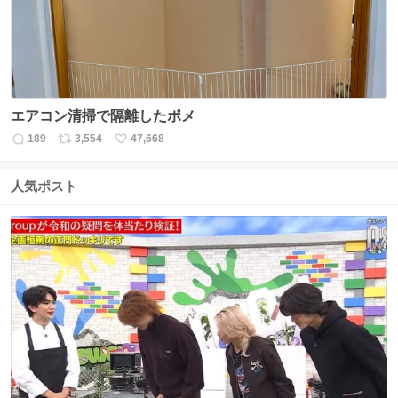
エアコン清掃で隔離したポメ
189
3,554
47,668
返
リ
い
信
ポ
い
数
ス
ね
人気ポスト
ト
数
数