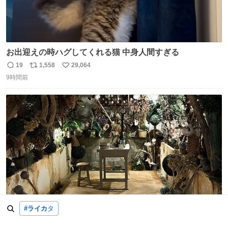
お出迎えの時ハグしてくれる猫 中身人間すぎる
19
1,558
29,064
返
リ
い
9時間前
信
ポ
い
数
ス
ね
ト
数
数
#ライカ
タ
今ナウシカの秘密の部屋があるのは非公式の猫まち駅舎だ
けだもんね。本物が欲しいね
5
137
1,950