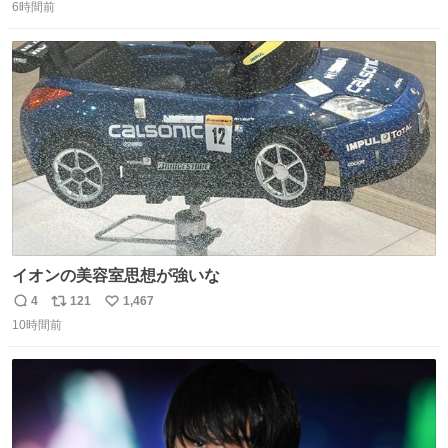
6時間前
信
ポ
い
数
ス
ね
ト
数
数
イオンの美容室思想が強いな
4
121
1,467
返
リ
い
10時間前
信
ポ
い
数
ス
ね
ト
数
数