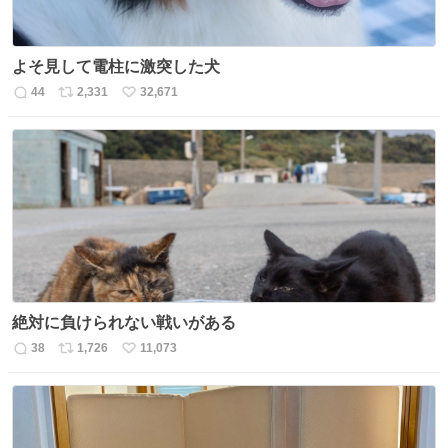
よそ見して電柱に激突した犬
44
2,331
32,671
返
リ
い
信
ポ
い
数
ス
ね
ト
数
数
絶対に負けられない戦いがある
38
1,726
11,073
返
リ
い
信
ポ
い
数
ス
ね
ト
数
数