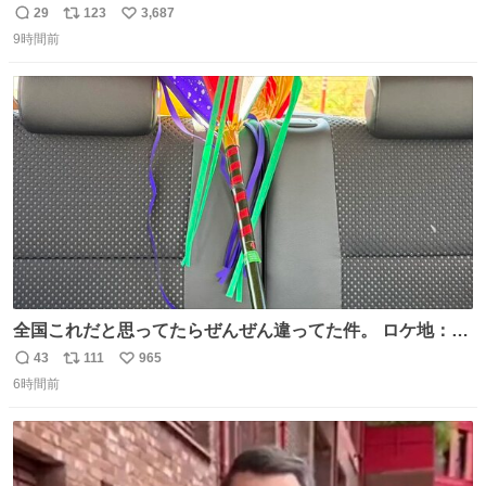
29
123
3,687
返
リ
い
9時間前
信
ポ
い
数
ス
ね
ト
数
数
全国これだと思ってたらぜんぜん違ってた件。 ロケ地：広
島
43
111
965
返
リ
い
6時間前
信
ポ
い
数
ス
ね
ト
数
数