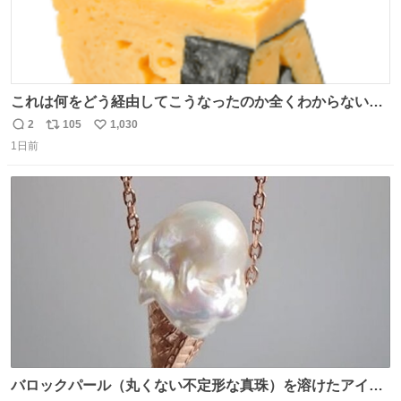
これは何をどう経由してこうなったのか全くわからない構
造のすしざんまいの玉子
2
105
1,030
返
リ
い
1日前
信
ポ
い
数
ス
ね
ト
数
数
バロックパール（丸くない不定形な真珠）を溶けたアイス