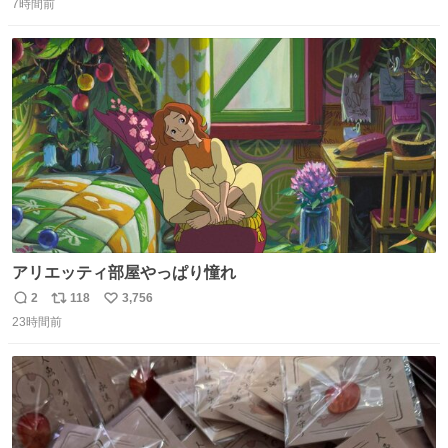
7時間前
信
ポ
い
数
ス
ね
ト
数
数
アリエッティ部屋やっぱり憧れ
2
118
3,756
返
リ
い
23時間前
信
ポ
い
数
ス
ね
ト
数
数