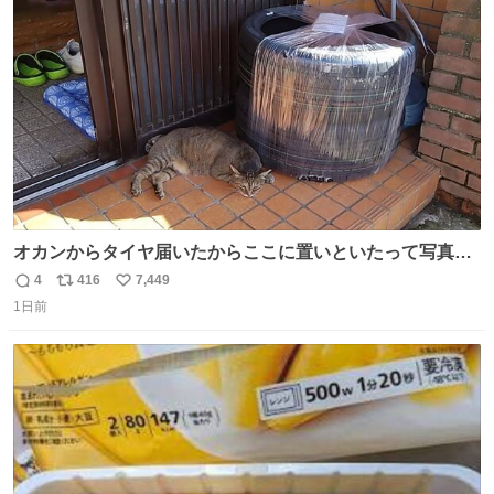
ト
数
数
オカンからタイヤ届いたからここに置いといたって写真送
られてきたけど明らかに猫が邪魔くさそうな顔してて草
4
416
7,449
返
リ
い
1日前
信
ポ
い
数
ス
ね
ト
数
数