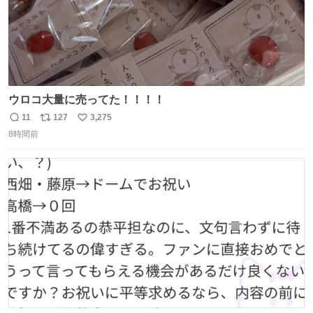
ウロコ大量に売ってた！！！！
11
127
3,275
返
リ
い
8時間前
信
ポ
い
数
ス
ね
ト
数
数