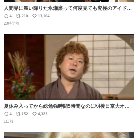
人間界に舞い降りた永瀬廉って何度見ても究極のアイドル
過ぎてずっと味する。美味い。
4
210
13,104
返
リ
い
23時間前
信
ポ
い
数
ス
ね
ト
数
数
夏休み入ってから総勉強時間5時間なのに明後日京大オー
プンで今これ
4
152
4,323
返
リ
い
1日前
信
ポ
い
数
ス
ね
ト
数