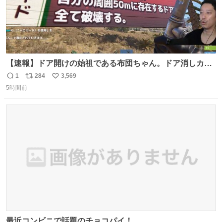
【速報】ドア開けの始祖である布団ちゃん。ドア消しカー
ド（UR）を入手。
1
284
3,569
返
リ
い
5時間前
信
ポ
い
数
ス
ね
ト
数
数
最近コンビニで話題のチョコパイ！