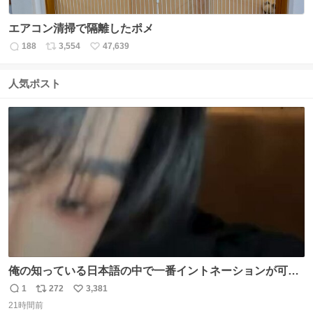
エアコン清掃で隔離したポメ
188
3,554
47,639
返
リ
い
信
ポ
い
数
ス
ね
人気ポスト
ト
数
数
俺の知っている日本語の中で一番イントネーションが可愛
い
1
272
3,381
返
リ
い
21時間前
信
ポ
い