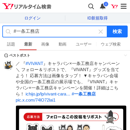
i
ログイン
ID新規取得
検索
キ
ー
話題
最新
画像
動画
ユーザー
ウェブ検索
ワ
ベストポスト
ー
ド
／ 『
#
VIVANT
』キャラバン×一条工務店キャンペーン
を
＼ フォロー＆リポストで、『VIVANT』グッズを当て
消
よう！ 応募方法は画像をタップ！ ▼キャラバン会場
す
や全国の一条工務店の展示場でも、『VIVANT』キャ
ラバン×一条工務店キャンペーンを開催！詳細はこち
ら！
ichijo.jp/lp/vivant-cara…
#
一条工務店
pic.x.com/74lO72lai1