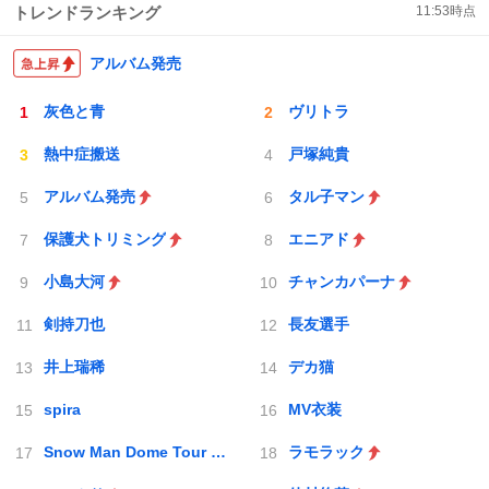
トレンドランキング
11:53
時点
アルバム発売
灰色と青
ヴリトラ
熱中症搬送
戸塚純貴
アルバム発売
タル子マン
保護犬トリミング
エニアド
小島大河
チャンカパーナ
剣持刀也
長友選手
井上瑞稀
デカ猫
spira
MV衣装
Snow Man Dome Tour 2025-2026 ON
ラモラック