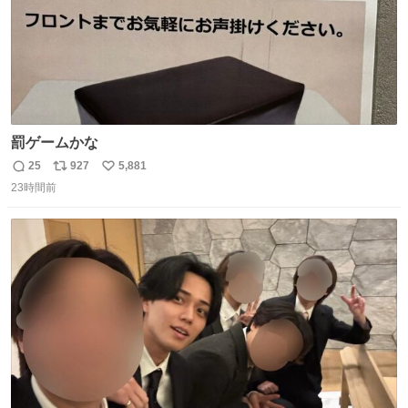
罰ゲームかな
25
927
5,881
返
リ
い
23時間前
信
ポ
い
数
ス
ね
ト
数
数