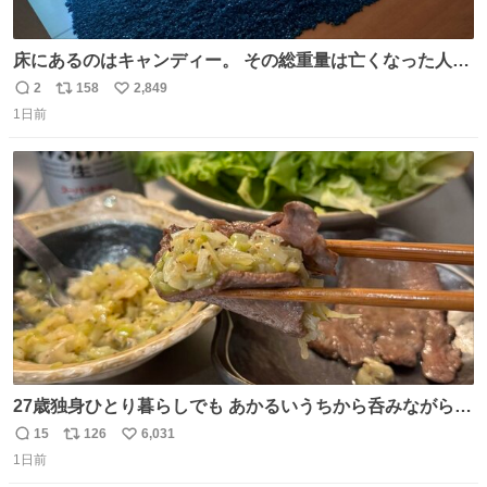
床にあるのはキャンディー。 その総重量は亡くなった人と
同等の重さだそうです。 鑑賞者は一つ持ち帰れますが、亡
2
158
2,849
返
リ
い
くなった人の一部を持ち帰っているような感覚になりまし
1日前
信
ポ
い
た。 勇気を出して口に入れたら、ハッカ味😳✨ #ポーラ美
数
ス
ね
術館
ト
数
数
27歳独身ひとり暮らしでも あかるいうちから呑みながらキ
ッチンでひとり焼肉できてしあわせだもん՞ o̴̶̷̥ ̫ o̴̶̷̥ ՞
15
126
6,031
返
リ
い
1日前
信
ポ
い