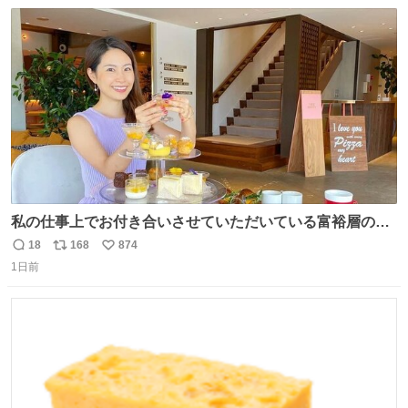
数
ス
ね
ト
数
数
私の仕事上でお付き合いさせていただいている富裕層の社
長さん達は、こんな事しない。 こんな自慢は一切しない
18
168
874
返
リ
い
し、なんなら表に出てこない。 自分に自信がない半端モン
1日前
信
ポ
い
はブランドで自分を飾りキラキラ自慢をする。 #折田楓
数
ス
ね
#merchu
ト
数
数