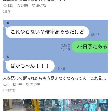
323
1,558
29,472
返
リ
い
1日前
信
ポ
い
数
ス
ね
ト
数
数
人を誘って断られたらもう誘えなくなるって人、これ見て
元気出してほしい
5
509
21,668
返
リ
い
23時間前
信
ポ
い
数
ス
ね
ト
数
数