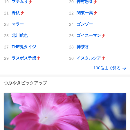
マテムり
仲村悠菜
野杁
関東一高
マラー
ゴンゾー
北川航也
ゴイスーマン
THE鬼タイジ
神茶谷
ラスボス予想
イスタルシア
100位まで見る
つぶやきピックアップ