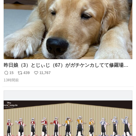
数
昨日娘（3）とじぃじ（67）がガチケンカしてて修羅場だ
ったんだけど、ふぉるては可能な限り平たくなってまし
15
439
11,767
返
リ
い
た。犬が1番空気読める。
13時間前
信
ポ
い
数
ス
ね
ト
数
数