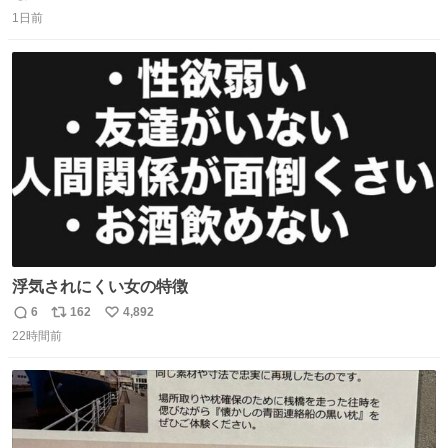
返
リ
い
気を逃がし、熱くなった地面の温度を下げ、引火事故の防
1日前
信
ポ
い
止の為必要な作業です」 👴「水不足の昨今にもったいない
数
ス
ね
ことをするな!!」 それでは歌います、聞いてください 「井
ト
数
数
戸水」
浮気されにくい女の特徴
6
162
4,892
返
リ
い
22時間前
信
ポ
い
数
ス
ね
ト
数
数