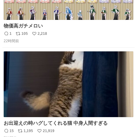
物価高ガチメロい
1
105
2,218
返
リ
い
22時間前
信
ポ
い
数
ス
ね
ト
数
数
お出迎えの時ハグしてくれる猫 中身人間すぎる
15
1,195
21,919
返
リ
い