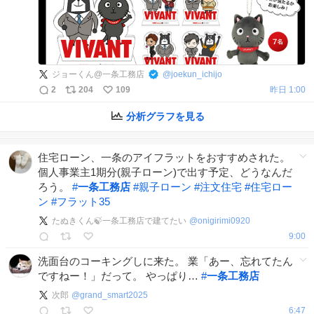
ジョーくん@一条工務店
@
joekun_ichijo
2
204
109
昨日 1:00
分析グラフを見る
住宅ローン、一条のアイフラットをおすすめされた。
個人事業主1期分(親子ローン)で出す予定、どうなんだ
ろう。
#
一条工務店
#
親子ローン
#
注文住宅
#
住宅ロー
ン
#
フラット35
たぬきくん🍃一条工務店で建てたい
@
onigirimi0920
9:00
洗面台のコーキングしに来た。 業「あー、忘れてたん
ですねー！」だって。 やっぱり…
#
一条工務店
次郎
@
grand_smart2025
6:47