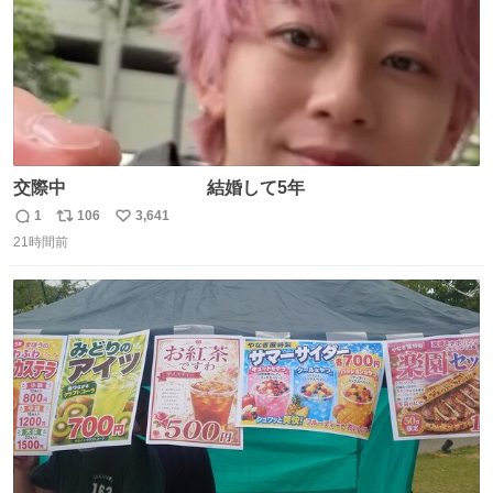
交際中 結婚して5年
1
106
3,641
返
リ
い
21時間前
信
ポ
い
数
ス
ね
ト
数
数