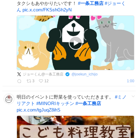
タクシもあやかりたいです！
#
一条工務店
#
ジョーく
ん
pic.x.com/FKSshGh2yN
ジョーくん@一条工務店
@
joekun_ichijo
3
12
1:00
明日のイベントに野菜を使っていただきます。
#
ミノ
リアクト
#
MINORIキッチン
#
一条工務店
pic.x.com/tgJuqZ8ihS