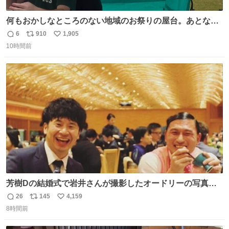
何もおかしなところのない地域のお祭りの屋台。あとなん
か割と聞き馴染みのあるBGMが流れてます #関広見まつり
6
910
1,905
返
リ
い
#関広見まつり2026
10時間前
信
ポ
い
数
ス
ね
ト
数
数
芳樹Dの結婚式で岩井さんが撮影したオードリーの写真が
本当好きなのよね。確か3枚目はもうすでに出来上がって
26
145
4,159
返
リ
い
いる春日さんがウェイターにハイボールを懇願している所
8時間前
信
ポ
い
じゃなかったかな
数
ス
ね