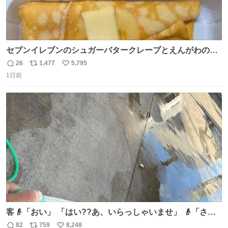
セブンイレブンのシュガーバタークレープとえんがわの寿
司を探している人へ！ シュガーバタークレープは目黒、品
26
1,477
5,795
返
リ
い
川、蒲田、渋谷、川崎、横浜、鶴見、九州の一部エリア限
1日前
信
ポ
い
定商品で8月5日に発注が終了したため店舗に置いてあると
数
ス
ね
ころ少ないですが見つけたら即買いです🤩❣️
ト
数
数
客👴「おい」 「はい??あ、いらっしゃいませ」 👴「さっ
きからずっと水出しっぱなしでもったいないだろ」 「静電
82
759
8,248