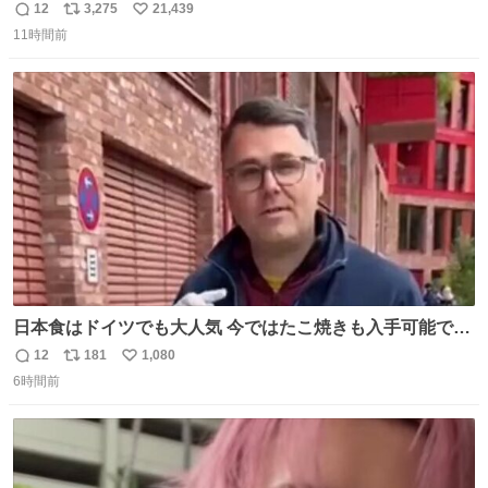
や飴玉、雲、アヒルに見立ててジュエリーデザイナー、
12
3,275
21,439
返
リ
い
Ben Choi 蔡俊文さんの作品。
11時間前
信
ポ
い
instagram.com/bcjoaillerie/
数
ス
ね
ト
数
数
日本食はドイツでも大人気 今ではたこ焼きも入手可能です
が、🥑や🌽、ウィンナーや枝豆などが入っているオリジナ
12
181
1,080
返
リ
い
ルたこ焼きへと進化 大使館の広報課長ハインリッヒは、日
6時間前
信
ポ
い
本でたこ焼きに心奪われ、ベルリンにいたときには出店で
数
ス
ね
焼いてました👏（ええ笑顔や） #たこ焼きの日
ト
数
数