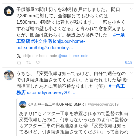
子供部屋の間仕切りを3本引き戸にしました。 間口
2,390mmに対して、全部開けてもひらくのは
1,500mm。4割近くは建具が残ります。 「窓を小さく
すれば端の壁も小さくなる」と言われて窓を変えまし
たが、図面は変わらず。構造上の限界でした。
#
一条
工務店
#
注文住宅
ichijo.our-home-
note.com/blog/kodomobey…
Ichijo-our-home-note
@
our_home_note
6:18
うちも、「変更依頼は知ってるけど、自分で適任なの
で引き続き担当させてください」と言われました😹 断
固拒否したあとに音信不通なりました（笑）
#
一条工
務店
x.com/diyrecovery201…
Kさん@一条工務店GRAND SMART
@diyrecovery2019
あまりにもアフター工事を放置されるので監督の担当
変更依頼したのに、何事もなかったかのように監督か
らアフター工事の日程連絡きた😂 「変更依頼は知っ
てるけど、引き続き担当させてください」って言われ