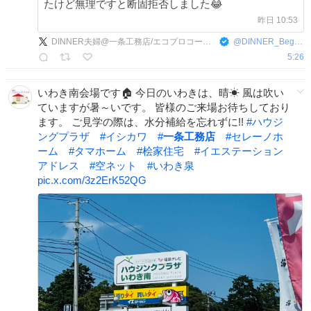
たけど無理ですと断固拒否しました😂
昨日 10:53
DINNER夫婦@一条工務店/エコプロコート/ブログ
@
DINNER_Beginner
5:26
いわき南会場です🏠 今日のいわきは、晴☀ 風は吹い
ていますが暑～いです。 皆様のご来場お待ちしており
ます。 ご見学の際は、水分補給を忘れずに!!
#
ハウジ
ングプラザ
#
イシカワ
#
一条工務店
#
セレーノホ
ーム
#
タマホーム
#
桧家住宅
#
イエステーション
アドレス
#
空ネット
#
いわき泉
pic.x.com/3z2ErK52QG