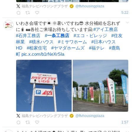
福島テレビハウジングプラザ
@
ftvhousingplaza
5:22
いわき会場です☀ 🌞暑いですね😎 水分補給を忘れず
に🧋 🏘各社ご来場お待ちしています🤗
#
アイ工務店
#
石井工務店
#
一条工務店
#
エコ・ビレッジ
#
住友
林業
#
積水ハウス
#
ミサワホーム
#
日本ハウス
HD
#
桧家住宅
#
ヤマダホームズ
#
福テレ
#
鹿島
町
pic.x.com/b1rNeXrSIa
福島テレビハウジングプラザ
@
ftvhousingplaza
1:57