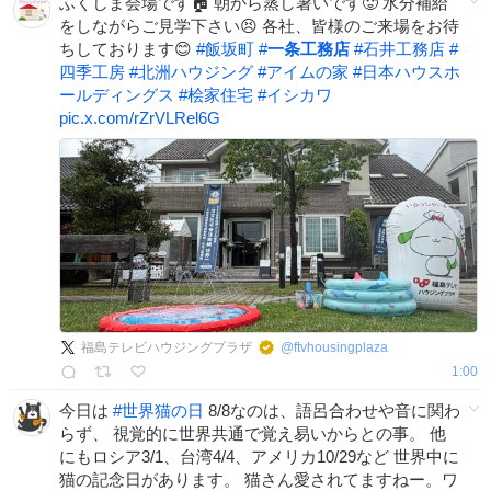
ふくしま会場です🏠 朝から蒸し暑いです🥵 水分補給
をしながらご見学下さい😣 各社、皆様のご来場をお待
ちしております😊
#
飯坂町
#
一条工務店
#
石井工務店
#
四季工房
#
北洲ハウジング
#
アイムの家
#
日本ハウスホ
ールディングス
#
桧家住宅
#
イシカワ
pic.x.com/rZrVLRel6G
福島テレビハウジングプラザ
@
ftvhousingplaza
1:00
今日は
#
世界猫の日
8/8なのは、語呂合わせや音に関わ
らず、 視覚的に世界共通で覚え易いからとの事。 他
にもロシア3/1、台湾4/4、アメリカ10/29など 世界中に
猫の記念日があります。 猫さん愛されてますねー。ワ