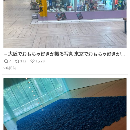
←大阪でおもちゃ好きが撮る写真 東京でおもちゃ好きが撮
る写真→
7
132
1,228
返
リ
い
9時間前
信
ポ
い
数
ス
ね
ト
数
数