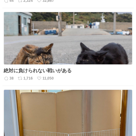
44
2,324
32,667
返
リ
い
信
ポ
い
数
ス
ね
ト
数
数
絶対に負けられない戦いがある
38
1,716
11,050
返
リ
い
信
ポ
い
数
ス
ね
ト
数
数