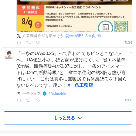
八菜農園 自然を活かそう
@
jwvm5B6cBmqNjHk
0:34
「一条のUA値0.25」って言われてもピンとこない人
へ。 UA値は小さいほど熱が逃げにくい。 省エネ基準
(6地域、断熱等級4)が0.87に対し、一条のアイスマー
トは0.25で断熱等級7と、省エネ住宅の約3倍も熱が逃
げにくい。 これは真冬に無暖房でも体感15℃を下回ら
ないレベルです。凄い！
#
一条工務店
一条ライフ
@
ichijolife
0:06
もっと見る