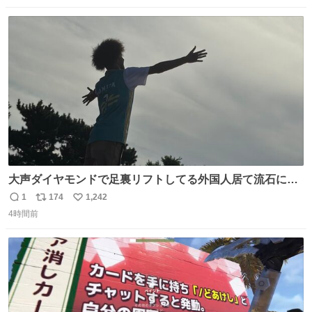
数
ス
ね
ト
数
数
大声ダイヤモンドで足裏リフトしてる外国人居て流石に時
代はAKB48ですかと…
1
174
1,242
返
リ
い
4時間前
信
ポ
い
数
ス
ね
ト
数
数