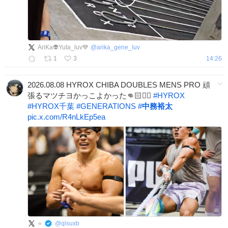
AriKa👽Yuta_luv💙
@
arika_gene_luv
1
3
14:26
2026.08.08 HYROX CHIBA DOUBLES MENS PRO 頑
張るマツチヨかっこよかった👊🏻❤️‍🔥
#
HYROX
#
HYROX千葉
#
GENERATIONS
#
中務裕太
pic.x.com/R4nLkEp5ea
⭐️
@
qlsuxb