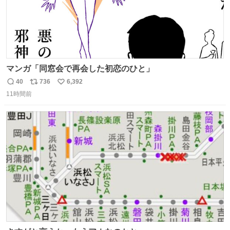
マンガ「同窓会で再会した初恋のひと」
40
736
6,392
返
リ
い
11時間前
信
ポ
い
数
ス
ね
ト
数
数