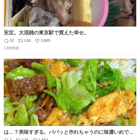
安定。大混雑の東京駅で買えた幸せ。
32
126
3,985
返
リ
い
14時間前
信
ポ
い
数
ス
ね
ト
数
数
は…？美味すぎる。パパッと作れちゃうのに味濃いめで満
足感エグいの天才だろ🥹