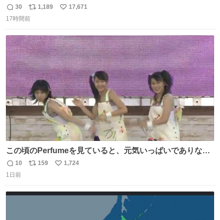
30
1,189
17,671
返
リ
い
17時間前
信
ポ
い
数
ス
ね
ト
数
数
この頃のPerfumeを見ていると、元気いっぱいでありなが
ら決して感情に任せすぎることなく、しっかりと制御され
10
159
1,724
返
リ
い
たダンスであることに新鮮に驚く。3人のあげた足の向き
1日前
信
ポ
い
や角度とか本当に細かな部分まできっちりと揃っていてそ
数
ス
ね
こから積み重ねてきた努力や練習量が見て取れる…
ト
数
数