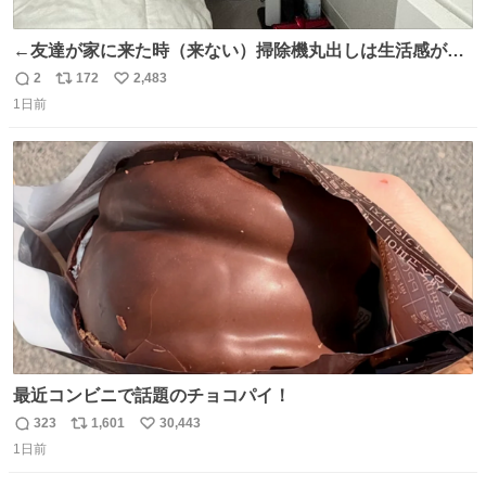
←友達が家に来た時（来ない）掃除機丸出しは生活感が出
てかっこ悪いなぁ →せや
2
172
2,483
返
リ
い
1日前
信
ポ
い
数
ス
ね
ト
数
数
最近コンビニで話題のチョコパイ！
323
1,601
30,443
返
リ
い
1日前
信
ポ
い
数
ス
ね