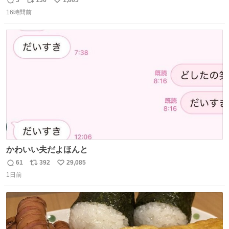
3
136
1,863
返
リ
い
16時間前
信
ポ
い
数
ス
ね
ト
数
数
かわいい夫だよほんと
61
392
29,085
返
リ
い
1日前
信
ポ
い
数
ス
ね
ト
数
数