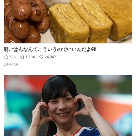
朝ごはんなんてこういうのでいいんだよ🤤
526
1,504
24,047
返
リ
い
18時間前
信
ポ
い
数
ス
ね
ト
数
数