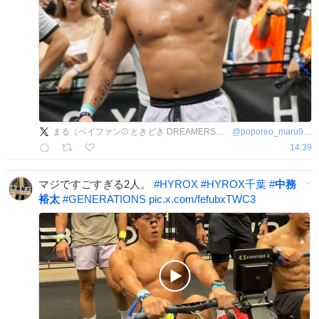
まる（ベイファン⚾ ときどき DREAMERS👽）
@
poporeo_maru920
14:39
マジですごすぎる2人。
#
HYROX
#
HYROX千葉
#
中務
裕太
#
GENERATIONS
pic.x.com/fefubxTWC3