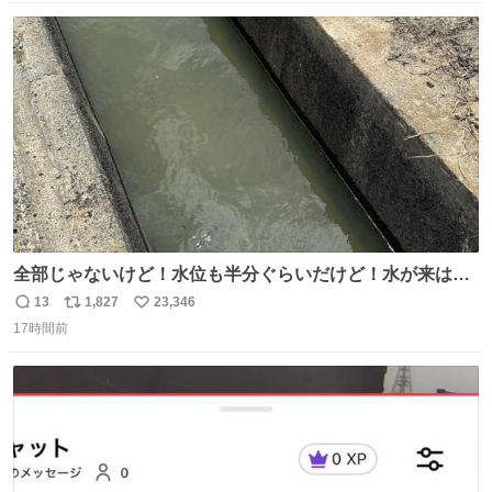
数
ス
ね
ト
数
数
全部じゃないけど！水位も半分ぐらいだけど！水が来はじ
めたよ！！！ 作業してくれた方々ありがとーーー
13
1,827
23,346
返
リ
い
ー！！！！！！！！！！！！！！！！！！！！！！！！！
17時間前
信
ポ
い
！
数
ス
ね
ト
数
数