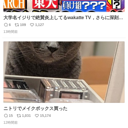
大学名イジりで絶賛炎上してるwakatte TV，さらに深刻な
問題はこっちでは？ ・都内の特定企業に入るのを極度に推
6
109
1,127
返
リ
い
奨し，それ以外の地域で堅実に生きるのを周縁化する ・恋
13時間前
信
ポ
い
愛にかまけ，「陽キャラ」として振る舞うのを極端に中心
数
ス
ね
化する ・院生が研究環境を求め他大学に移るのを批判する
ト
数
数
過去例↓
ニトリでメイクボックス買った
15
1,031
15,174
返
リ
い
12時間前
信
ポ
い