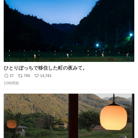
ト
数
数
ひとりぼっちで移住した町の夜みて。
37
790
14,781
返
リ
い
15時間前
信
ポ
い
数
ス
ね
ト
数
数