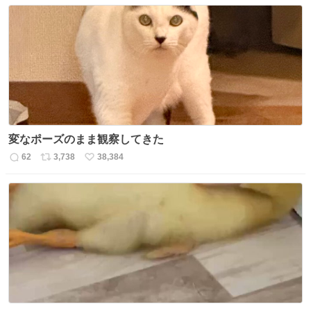
変なポーズのまま観察してきた
62
3,738
38,384
返
リ
い
信
ポ
い
数
ス
ね
ト
数
数