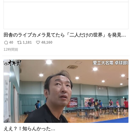
田舎のライブカメラ見てたら「二人だけの世界」を発見し
た
40
1,181
48,160
返
リ
い
12時間前
信
ポ
い
数
ス
ね
ト
数
数
ええ？！知らんかった…