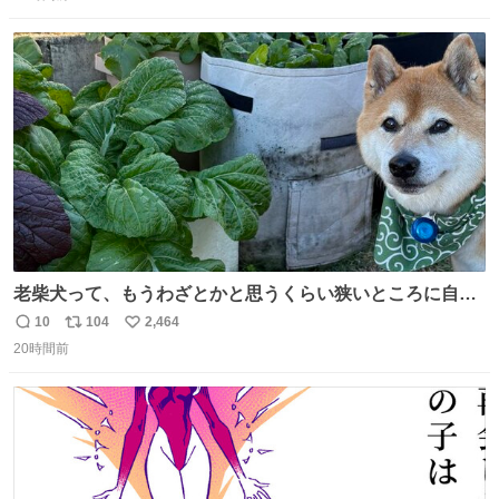
信
ポ
い
数
ス
ね
ト
数
数
老柴犬って、もうわざとかと思うくらい狭いところに自ら
はまりにいくじゃないですか？ 今朝ガーデニングしてる飼
10
104
2,464
返
リ
い
い主の間にはまってきて、最高に可愛かった♥️
20時間前
信
ポ
い
数
ス
ね
ト
数
数