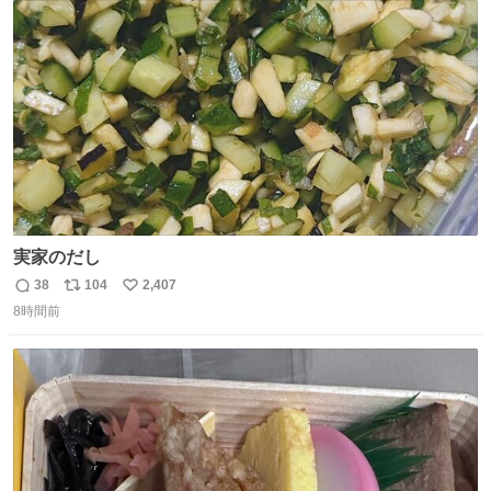
ト
数
数
実家のだし
38
104
2,407
返
リ
い
8時間前
信
ポ
い
数
ス
ね
ト
数
数