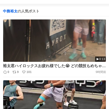
中務裕太
の人気ポスト
0:13
裕太君ハイロックスお疲れ様でした😭 どの競技もめちゃめ
ちゃかっこ良かったです😭 #中務裕太 #HIROX
0
9
101
9時間前
返
リ
い
https://t.co/zVKZMyB7RN
信
ポ
い
数
ス
ね
ト
数
数