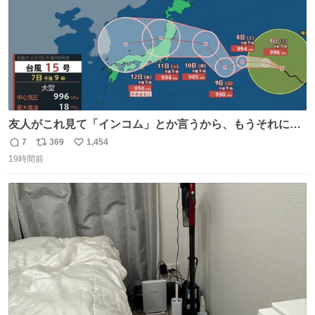
友人がこれ見て「インコム」とか言うから、もうそれにし
か見えなくなっちゃった。
7
369
1,454
返
リ
い
19時間前
信
ポ
い
数
ス
ね
ト
数
数