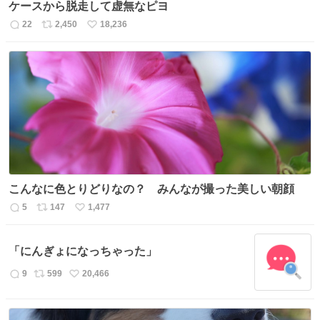
ケースから脱走して虚無なピヨ
22
2,450
18,236
返
リ
い
信
ポ
い
数
ス
ね
ト
数
数
こんなに色とりどりなの？ みんなが撮った美しい朝顔
5
147
1,477
返
リ
い
信
ポ
い
数
ス
ね
「にんぎょになっちゃった」
ト
数
数
9
599
20,466
返
リ
い
信
ポ
い
数
ス
ね