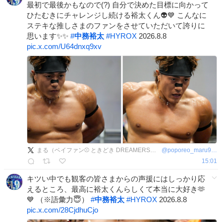
最初で最後かもなので(?) 自分で決めた目標に向かって
ひたむきにチャレンジし続ける裕太くん👽️💙 こんなに
ステキな推しさまのファンをさせていただいて誇りに
思います✨✨
#
中務裕太
#
HYROX
2026.8.8
pic.x.com/U64dnxq9xv
まる（ベイファン⚾ ときどき DREAMERS👽）
@
poporeo_maru920
15:01
キツい中でも観客の皆さまからの声援にはしっかり応
えるところ、最高に裕太くんらしくて本当に大好き🫶
💙 （※語彙力😇）
#
中務裕太
#
HYROX
2026.8.8
pic.x.com/28CjdhuCjo