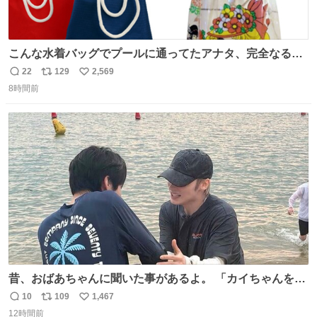
こんな水着バッグでプールに通ってたアナタ、完全なる同
世代（笑） #70年代 #80年代 #昭和レトロ
22
129
2,569
返
リ
い
8時間前
信
ポ
い
数
ス
ね
ト
数
数
昔、おばあちゃんに聞いた事があるよ。 「カイちゃんをい
じめると、アイツが海から上がって来るぞ。」って。
10
109
1,467
返
リ
い
12時間前