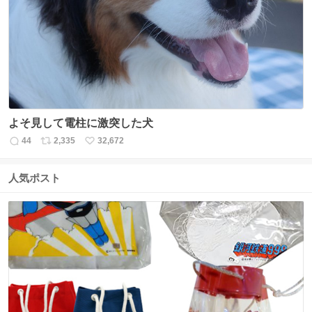
ト
数
数
よそ見して電柱に激突した犬
44
2,335
32,672
返
リ
い
信
ポ
い
数
ス
ね
人気ポスト
ト
数
数