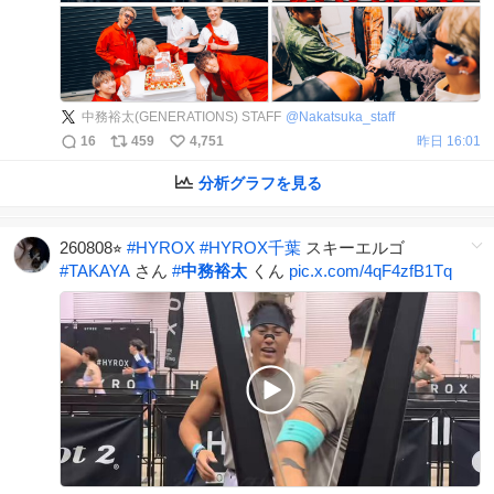
中務裕太(GENERATIONS) STAFF
@
Nakatsuka_staff
16
459
4,751
昨日 16:01
分析グラフを見る
260808⭐︎
#
HYROX
#
HYROX千葉
スキーエルゴ
#
TAKAYA
さん
#
中務裕太
くん
pic.x.com/4qF4zfB1Tq