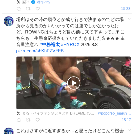
🈁🤍
@
qiktny
15:23
場所はその時の順位とか成り行きで決まるのでどの場
所から見るのがいいかってのは運でしかなかったけ
ど、ROWINGはちょうど目の前に来て下さって…❣️ こ
ちらも一生懸命応援させていただきました💪🔥🔥🔥 ⚠️
音量注意⚠️
#
中務裕太
#
HYROX
2026.8.8
pic.x.com/shKhPZVFFB
まる（ベイファン⚾ ときどき DREAMERS👽）
@
poporeo_maru920
15:17
これはさすがに近すぎるか…と思ったけどこんな機会