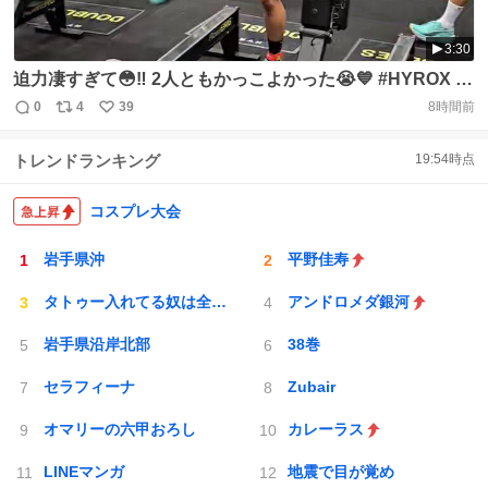
3:30
迫力凄すぎて😳‼️ 2人ともかっこよかった😭💙 #HYROX #
中務裕太 https://t.co/4g46OH50lQ
0
4
39
8時間前
返
リ
い
信
ポ
い
トレンドランキング
19:54
時点
数
ス
ね
ト
数
数
コスプレ大会
岩手県沖
平野佳寿
タトゥー入れてる奴は全員バカです
アンドロメダ銀河
岩手県沿岸北部
38巻
セラフィーナ
Zubair
オマリーの六甲おろし
カレーラス
LINEマンガ
地震で目が覚め