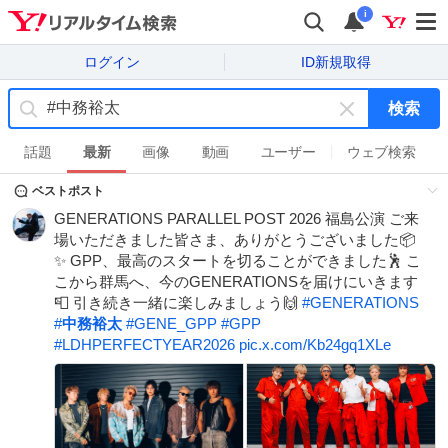
i
ログイン
ID新規取得
検索
キ
ー
話題
最新
画像
動画
ユーザー
ウェブ検索
ワ
ベストポスト
ー
ド
GENERATIONS PARALLEL POST 2026 福島公演 ご来
を
場いただきました皆さま、ありがとうございました📦
消
✨ GPP、最高のスタートを切ることができました🕺 こ
す
こから群馬へ、今のGENERATIONSを届けにいきます
📮 引き続き一緒に楽しみましょう🙌
#
GENERATIONS
#
中務裕太
#
GENE_GPP
#
GPP
#
LDHPERFECTYEAR2026
pic.x.com/Kb24gq1XLe