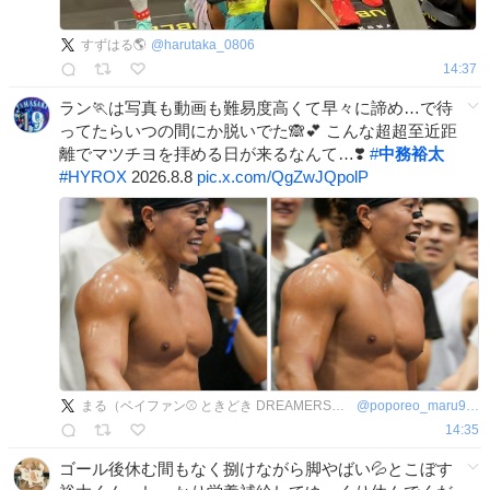
すずはる🌎
@
harutaka_0806
14:37
ラン🏃は写真も動画も難易度高くて早々に諦め…で待
ってたらいつの間にか脱いでた🙈💕 こんな超超至近距
離でマツチヨを拝める日が来るなんて…❣️
#
中務裕太
#
HYROX
2026.8.8
pic.x.com/QgZwJQpolP
まる（ベイファン⚾ ときどき DREAMERS👽）
@
poporeo_maru920
14:35
ゴール後休む間もなく捌けながら脚やばい💦とこぼす