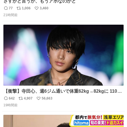
さすがと言うか、もうアホなのかと
77
1,006
3,460
返
リ
い
21時間前
信
ポ
い
数
ス
ね
ト
数
数
【衝撃】寺田心、週6ジム通いで体重62kg→82kgに 110kg
のベンチプレス持ち上げる姿披露
642
4,907
56,663
返
リ
い
news.livedoor.com/article/detail… 元々自重のみだった
19時間前
信
ポ
い
が、更に筋肉を大きくするためジム通いを開始。筋肉増量
数
ス
ね
のためおにぎり10個、ゼリー飲料3～4本、パスタと毎日4
ト
数
数
千kcalオーバーの食事を摂取し、増量したという。