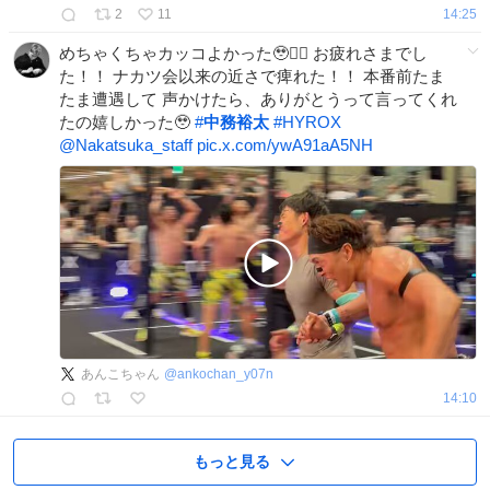
2
11
14:25
めちゃくちゃカッコよかった🥹❤️‍🔥 お疲れさまでし
た！！ ナカツ会以来の近さで痺れた！！ 本番前たま
たま遭遇して 声かけたら、ありがとうって言ってくれ
たの嬉しかった🥹
#
中務裕太
#
HYROX
@Nakatsuka_staff
pic.x.com/ywA91aA5NH
あんこちゃん
@
ankochan_y07n
14:10
もっと見る