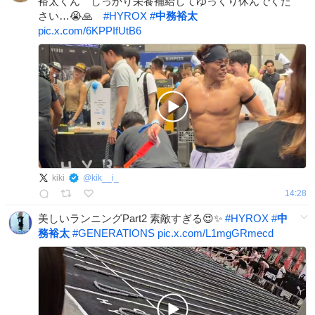
裕太くん しっかり栄養補給してゆっくり休んでくだ
さい…😭🙏
#
HYROX
#
中務裕太
pic.x.com/6KPPIfUtB6
kiki
@
kik__i_
14:28
美しいランニングPart2 素敵すぎる😍✨️
#
HYROX
#
中
務裕太
#
GENERATIONS
pic.x.com/L1mgGRmecd