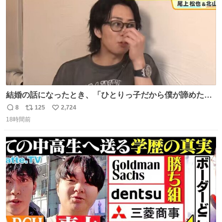
結婚の話になったとき、「ひとりっ子だから僕が諦めた瞬
間に一族が潰える」「死ぬとき1人とか嫌」だから結婚願
8
125
2,724
返
リ
い
望は"ある"って答えたものの、結局「（結婚は）向いてね
18時間前
信
ポ
い
ぇのかもしれない」で締める北山くん、きっといろいろ考
数
ス
ね
えて言葉を選んで、まるく収めてくれたんだなと思った
ト
数
数