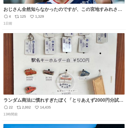
おじさん全然知らなかったのですが、この宮地すみれさん
（日向坂46）はマリサポだったのですね。 カメラ目線でに
4
125
1,329
返
リ
い
っこりしていただいたので撮影したものの、全然誰だか知
1日前
信
ポ
い
りませんでした。 マリサポらしいのでこれからは名前覚え
数
ス
ね
ます！！
ト
数
数
ランダム商法に慣れすぎたぼく「とりあえず2000円分試し
てみるか…」 駅員さん「どれが欲しいの？」 ぼく「えっ
22
2,002
14,435
返
リ
い
良いんですか？」 駅員さん「何が…？？」 やっぱランダム
13時間前
信
ポ
い
って悪い文化だ
数
ス
ね
わ！！！！！！！！！！！！！！！！！！！！