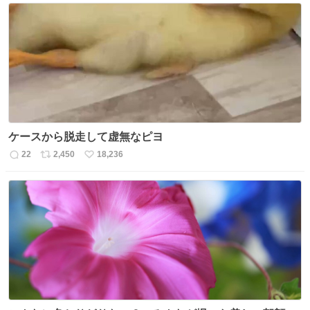
数
ス
ね
ト
数
数
ケースから脱走して虚無なピヨ
22
2,450
18,236
返
リ
い
信
ポ
い
数
ス
ね
ト
数
数