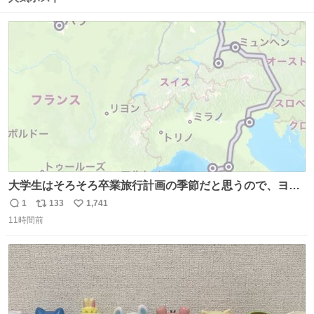
ト
数
数
大学生はそろそろ卒業旅行計画の季節だと思うので、ヨー
ロッパ🇪🇺主要国を縦断できるおすすめルートをシェア！
1
133
1,741
返
リ
い
•以下の国をほぼユーレイルパス(EU内電車乗り放題チケッ
11時間前
信
ポ
い
ト)で電車移動可能 フランス🇫🇷 イギリス🇬🇧 ベルギー
数
ス
ね
🇧🇪 オランダ🇳🇱 ドイツ🇩🇪 イタリア🇮🇹
ト
数
数