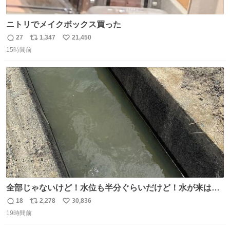
ニトリでメイクボックス買った
27
1,347
21,450
返
リ
い
15時間前
信
ポ
い
数
ス
ね
ト
数
数
全部じゃないけど！水位も半分ぐらいだけど！水が来はじ
めたよ！！！ 作業してくれた方々ありがとーーー
18
2,278
30,836
返
リ
い
ー！！！！！！！！！！！！！！！！！！！！！！！！！
19時間前
信
ポ
い
！
数
ス
ね