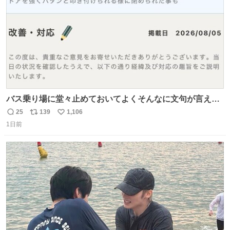
バス乗り場に堂々止めておいてよくそんなに文句が言える
ね 運転士は日本人やったのなら韓国人は関係ないし、なん
25
139
1,106
返
リ
い
なら68歳も関係ない…
1日前
信
ポ
い
数
ス
ね
ト
数
数