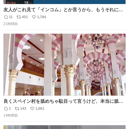
友人がこれ見て「インコム」とか言うから、もうそれにし
か見えなくなっちゃった。
11
451
1,784
返
リ
い
21時間前
信
ポ
い
数
ス
ね
ト
数
数
良くスペイン村を舐めちゃ駄目って言うけど、本当に舐め
ちゃ行けないのはスペィン村ホテル🏛🏨 だってロビーから
1
143
1,061
返
リ
い
中庭抜けるだけでこの有様🤩 ディズニーホテル泊まってる
14時間前
信
ポ
い
場所じゃない。 5年振りの志摩スペイン村パルケエスパー
数
ス
ね
ニャは益々素晴らしい場所になってる