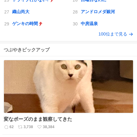
織山尚大
アンドロメダ銀河
ゲンキの時間
中房温泉
100位まで見る
つぶやきピックアップ
変なポーズのまま観察してきた
62
3,738
38,384
返
リ
い
信
ポ
い