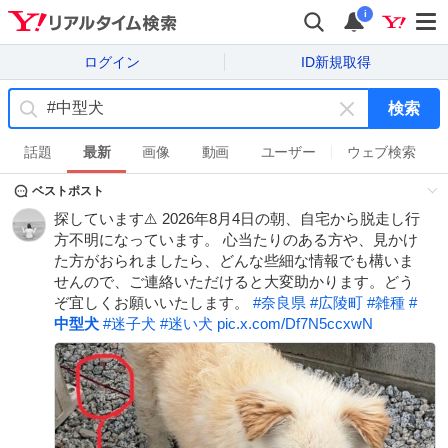
i
ログイン
ID新規取得
検索
キ
ー
話題
最新
画像
動画
ユーザー
ウェブ検索
ワ
ベストポスト
ー
ド
探しています⚠️ 2026年8月4日の朝、自宅から脱走し行
を
方不明になっています。 心当たりのある方や、見かけ
消
た方がおられましたら、どんな些細な情報でも構いま
す
せんので、ご連絡いただけると大変助かります。どう
ぞ宜しくお願いいたします。
#
奈良県
#
広陵町
#
雑種
#
中型犬
#
迷子犬
#
迷い犬
pic.x.com/Df7N5ccxwN