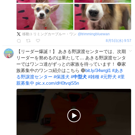
移動トリミングカーブルー・ワン
@
trimmingbluewan
8月5日(水) 9:57
【リーダー爆誕！】 あきる野譲渡センターでは、次期
リーダーを努めるのは果たして… あきる野譲渡センタ
ーではワンコ達がずっとの家族を待っています！ 🔵家
族募集中のワンコ紹介はこちら 🔵
bit.ly/34wrgl1
#
あき
る野譲渡センター
#
保護犬
#
中型犬
#
雑種
#
元野犬
#
里
親募集中
pic.x.com/dH0tvqiS5n