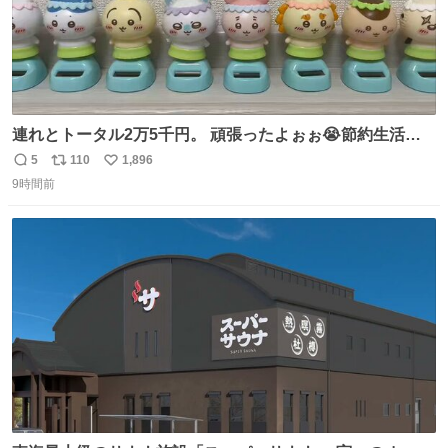
連れとトータル2万5千円。 頑張ったよぉぉ😭節約生活の
始まり。笑
5
110
1,896
返
リ
い
9時間前
信
ポ
い
数
ス
ね
ト
数
数