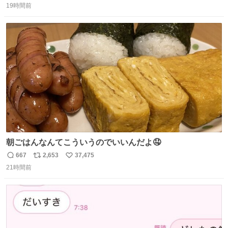
19時間前
信
ポ
い
数
ス
ね
ト
数
数
朝ごはんなんてこういうのでいいんだよ🤤
667
2,653
37,475
返
リ
い
21時間前
信
ポ
い
数
ス
ね
ト
数
数