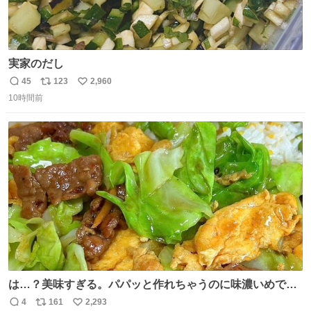
実家のだし
45
123
2,960
返
リ
い
10時間前
信
ポ
い
数
ス
ね
ト
数
数
は…？美味すぎる。パパッと作れちゃうのに味濃いめで満
足感エグいの天才だろ🥹
4
161
2,293
返
リ
い