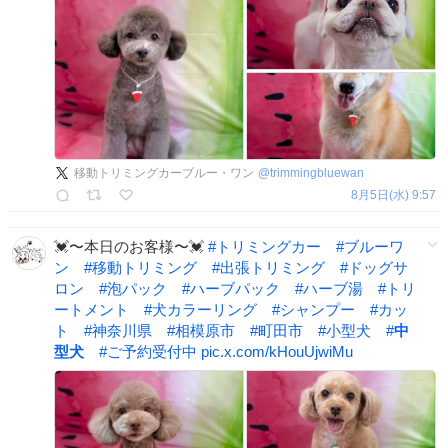
移動トリミングカーブルー・ワン
@
trimmingbluewan
8月5日(水) 9:57
💓〜本日のお客様〜💓
#
トリミングカー
#
ブルーワ
ン
#
移動トリミング
#
出張トリミング
#
ドッグサ
ロン
#
泡パック
#
ハーブパック
#
ハーブ湯
#
トリ
ートメント
#
犬カラーリング
#
シャンプー
#
カッ
ト
#
神奈川県
#
相模原市
#
町田市
#
小型犬
#
中
型犬
#
ご予約受付中
pic.x.com/kHouUjwiMu