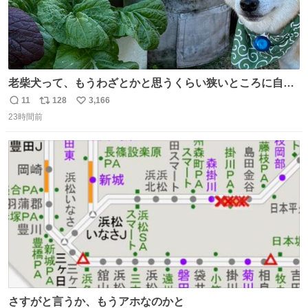
老柴犬って、もうわざとかと思うくらい狭いところに自ら
はまりにいくじゃないですか？ 今朝ガーデニングしてる飼
11
128
3,166
返
リ
い
い主の間にはまってきて、最高に可愛かった♥️
23時間前
信
ポ
い
数
ス
ね
ト
数
数
さすがと言うか、もうアホなのかと