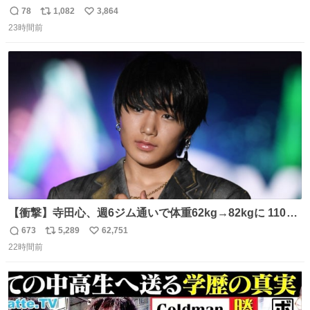
78
1,082
3,864
返
リ
い
23時間前
信
ポ
い
数
ス
ね
ト
数
数
【衝撃】寺田心、週6ジム通いで体重62kg→82kgに 110kg
のベンチプレス持ち上げる姿披露
673
5,289
62,751
返
リ
い
news.livedoor.com/article/detail… 元々自重のみだった
22時間前
信
ポ
い
が、更に筋肉を大きくするためジム通いを開始。筋肉増量
数
ス
ね
のためおにぎり10個、ゼリー飲料3～4本、パスタと毎日4
ト
数
数
千kcalオーバーの食事を摂取し、増量したという。