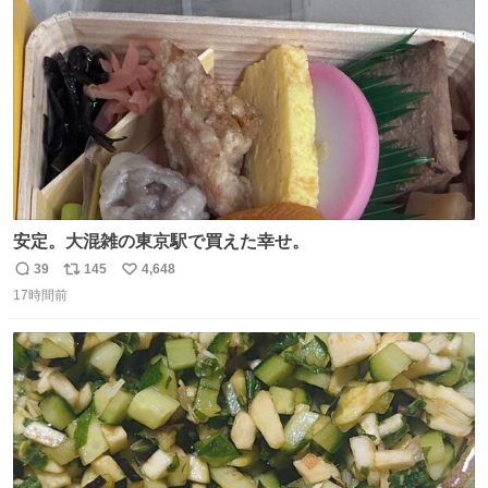
ト
数
数
安定。大混雑の東京駅で買えた幸せ。
39
145
4,648
返
リ
い
17時間前
信
ポ
い
数
ス
ね
ト
数
数