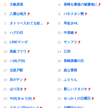
大飯原発
長崎を最後の被爆地に
八重山地方
パキスタン勢
タトゥー入れてる奴は全員バカです
早起きHL
ハグの日
中房線
LINEマンガ
サンフリ
高級ブドウ
乙卯
ハ(8)グ(9)
長崎原爆の日
北坂戸駅
急な雷雨
目がテン
ふりりん
はり泣き
新しいスタジオ
や(8)きゅう(9)
せっかくの日曜日
ドライブ行かない?
日曜日なのに