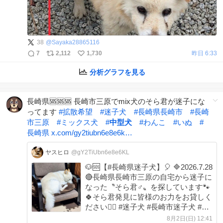
38
@
Sayaka28865116
7
2,112
1,730
昨日 6:33
分析グラフを見る
長崎県🆘🆘🆘 長崎市三原でmix犬のそら君が迷子にな
ってます
#
拡散希望
#
迷子犬
#
長崎県長崎市
#
長崎
市三原
#
ミックス犬
#
中型犬
#
わんこ
#
いぬ
#
長崎県
x.com/gy2tiubn6e8e6k…
ヤスヒロ
@gY2TiUbn6e8e6KL
🐶🆘【#長崎県迷子犬】🎈 🔷2026.7.28
🔴長崎県長崎市三原の自宅から迷子に
なった〝そら君♂〟を探しています🐾
🍀そら君発見に皆様のお力をお貸しく
ださい🙇‍♂️ #迷子犬 #長崎市迷子犬 #三
原 ＊水色の編み込み首輪 maigo-
8月2日(日) 12:41