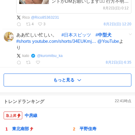
ントかDMお願いします🙇‍♀️ 行方不明場
所 千葉県柏市 年齢 1歳と4日 体型 中
8月2日(日) 0:12
型犬 少し痩せ気味？ 性格 人懐っこい
Rico
@
Rico85363231
4
3
8月2日(日) 12:20
ああ忙しい忙しい。
#
日本スピッツ
#
中型犬
#
shorts
youtube.com/shorts/34EUKmj…
@YouTube
よ
り
kato
@
kuromitsu_ka
8月2日(日) 6:35
もっと見る
トレンドランキング
22:41
時点
中房線
東北南部
平野佳寿