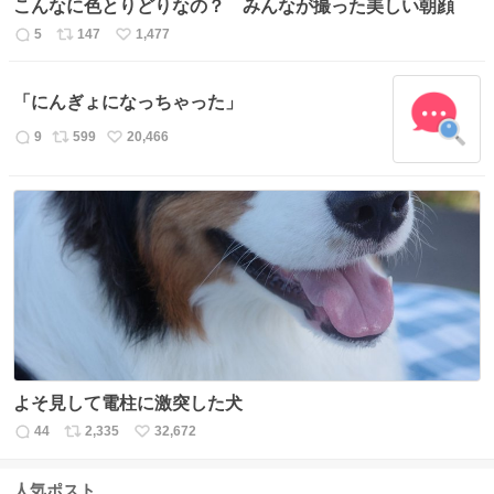
こんなに色とりどりなの？ みんなが撮った美しい朝顔
5
147
1,477
返
リ
い
信
ポ
い
数
ス
ね
「にんぎょになっちゃった」
ト
数
数
9
599
20,466
返
リ
い
信
ポ
い
数
ス
ね
ト
数
数
よそ見して電柱に激突した犬
44
2,335
32,672
返
リ
い
信
ポ
い
数
ス
ね
人気ポスト