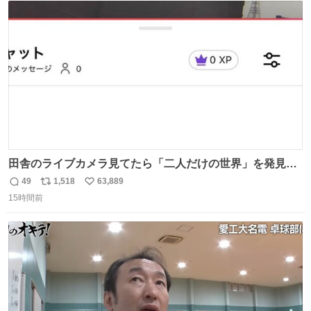
ト
数
数
田舎のライブカメラ見てたら「二人だけの世界」を発見し
た
49
1,518
63,889
返
リ
い
15時間前
信
ポ
い
数
ス
ね
ト
数
数