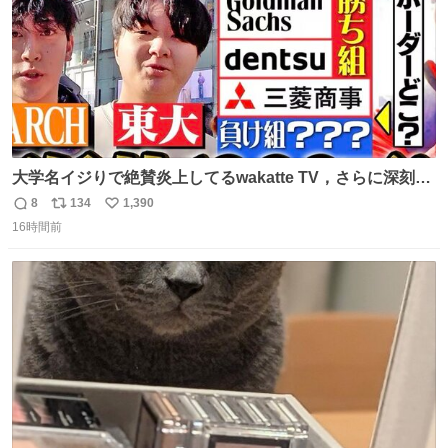
大学名イジりで絶賛炎上してるwakatte TV，さらに深刻な
問題はこっちでは？ ・都内の特定企業に入るのを極度に推
8
134
1,390
返
リ
い
奨し，それ以外の地域で堅実に生きるのを周縁化する ・恋
16時間前
信
ポ
い
愛にかまけ，「陽キャラ」として振る舞うのを極端に中心
数
ス
ね
化する ・院生が研究環境を求め他大学に移るのを批判する
ト
数
数
過去例↓