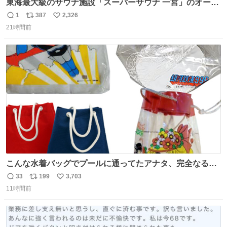
東海最大級のサウナ施設「スーパーサウナ 一宮」のオープ
ン日が2026年9月8日に決定‼️ 5種類の本格サウナや4種類の
1
387
2,326
返
リ
い
⽔⾵呂、約50名が同時に休息できる休憩スペースなど、男
21時間前
信
ポ
い
性が求める設備を極限まで突き詰めた「サウナの理想郷」
数
ス
ね
😍😍😍 ⬇️詳細ページ⬇️ supersento.com/chubu/aichi/ic…
ト
数
数
こんな水着バッグでプールに通ってたアナタ、完全なる同
世代（笑） #70年代 #80年代 #昭和レトロ
33
199
3,703
返
リ
い
11時間前
信
ポ
い
数
ス
ね
ト
数
数