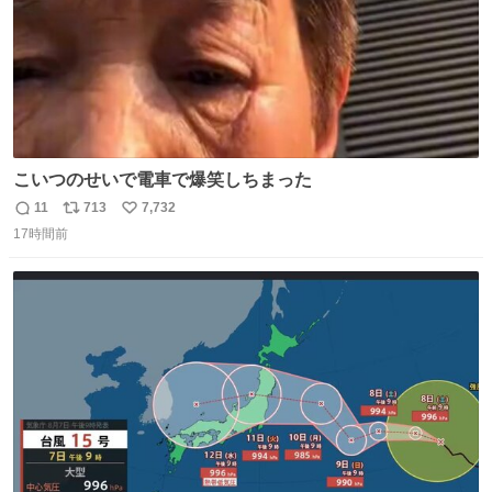
こいつのせいで電車で爆笑しちまった
11
713
7,732
返
リ
い
17時間前
信
ポ
い
数
ス
ね
ト
数
数