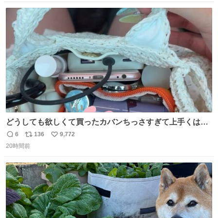
数
ス
ね
ト
数
数
どうしても欲しくて買ったカバンちっさすぎて上手くはめ
ないと荷物入らん。女のカバンってなんでこんなちっさい
6
136
9,772
返
リ
い
の
20時間前
信
ポ
い
数
ス
ね
ト
数
数