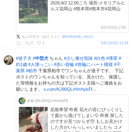
2026.8/2 12.00ごろ 場所:メモリアルヒ
ルズ花岡山 #熊本県#熊本市#花岡山
8月2日(日) 2:58
もふのすけ（おとうふ）
@
mofumofu_necco
2
1
8月2日(日) 12:45
#
迷子犬
#
中型犬
ちゃん
#
少し痩せ気味
#
白色
#
薄茶
#
約1歳
#
人懐っこい
#
赤い首輪
#
首輪にハート模様
#
千
葉県
#
柏市
千葉県柏市でワンちゃんが迷子です。 下記
ポストのワンちゃんを知っている、見かけた、保護し
た等情報をお持ちの方は下記ポスト主様へご連絡をお
願いします。
x.com/KJ80QLrHmhykFf…
メロ
@KJ80QLrHmhykFfj
拡散希望 昨夜 花火の音にびっくりし
て庭から逃げてしまい💦 昨夜 探した
のですが見つからず🥺 もしお見かけ
した方がいらっしゃいましたら コメ