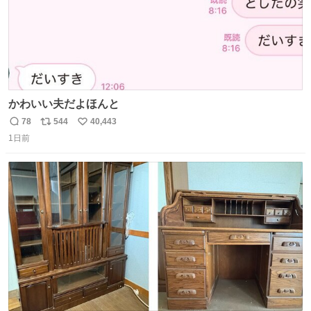
かわいい夫だよほんと
78
544
40,443
返
リ
い
1日前
信
ポ
い
数
ス
ね
ト
数
数