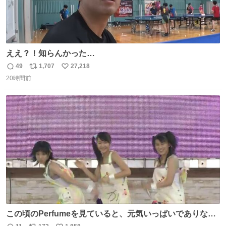
ええ？！知らんかった…
49
1,707
27,218
返
リ
い
20時間前
信
ポ
い
数
ス
ね
ト
数
数
この頃のPerfumeを見ていると、元気いっぱいでありなが
ら決して感情に任せすぎることなく、しっかりと制御され