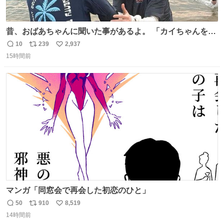
昔、おばあちゃんに聞いた事があるよ。 「カイちゃんをい
じめると、アイツが海から上がって来るぞ。」って。
10
239
2,937
返
リ
い
15時間前
信
ポ
い
数
ス
ね
ト
数
数
マンガ「同窓会で再会した初恋のひと」
50
910
8,519
返
リ
い
14時間前
信
ポ
い