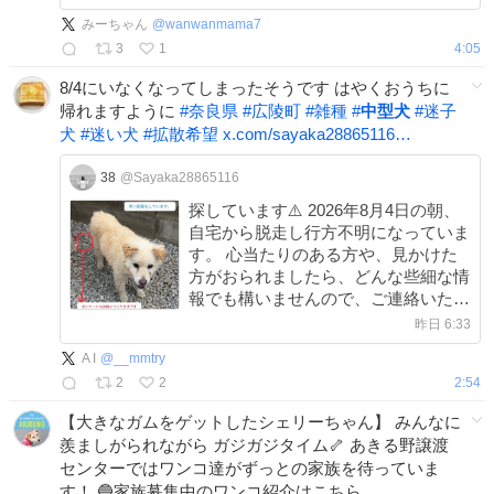
pet.net/dog/25862
みーちゃん
@
wanwanmama7
3
1
4:05
8/4にいなくなってしまったそうです はやくおうちに
帰れますように
#
奈良県
#
広陵町
#
雑種
#
中型犬
#
迷子
犬
#
迷い犬
#
拡散希望
x.com/sayaka28865116…
38
@Sayaka28865116
探しています⚠️ 2026年8月4日の朝、
自宅から脱走し行方不明になっていま
す。 心当たりのある方や、見かけた
方がおられましたら、どんな些細な情
報でも構いませんので、ご連絡いただ
けると大変助かります。どうぞ宜しく
昨日 6:33
お願いいたします。 #奈良県 #広陵町
A I
@
__mmtry
#雑種 #中型犬 #迷子犬 #迷い犬
2
2
2:54
【大きなガムをゲットしたシェリーちゃん】 みんなに
羨ましがられながら ガジガジタイム🦴 あきる野譲渡
センターではワンコ達がずっとの家族を待っていま
す！ 🔵家族募集中のワンコ紹介はこちら