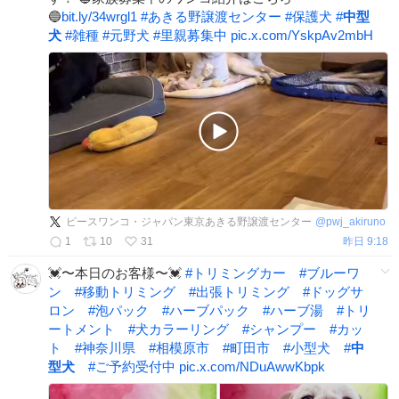
🔵
bit.ly/34wrgl1
#
あきる野譲渡センター
#
保護犬
#
中型
犬
#
雑種
#
元野犬
#
里親募集中
pic.x.com/YskpAv2mbH
ピースワンコ・ジャパン東京あきる野譲渡センター
@
pwj_akiruno
1
10
31
昨日 9:18
💓〜本日のお客様〜💓
#
トリミングカー
#
ブルーワ
ン
#
移動トリミング
#
出張トリミング
#
ドッグサ
ロン
#
泡パック
#
ハーブパック
#
ハーブ湯
#
トリ
ートメント
#
犬カラーリング
#
シャンプー
#
カッ
ト
#
神奈川県
#
相模原市
#
町田市
#
小型犬
#
中
型犬
#
ご予約受付中
pic.x.com/NDuAwwKbpk