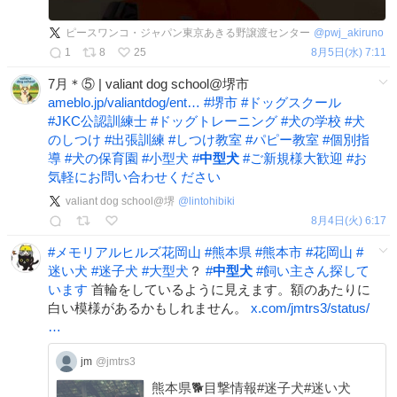
ピースワンコ・ジャパン東京あきる野譲渡センター
@
pwj_akiruno
1
8
25
8月5日(水) 7:11
7月＊⑤ | valiant dog school@堺市
ameblo.jp/valiantdog/ent…
#
堺市
#
ドッグスクール
#
JKC公認訓練士
#
ドッグトレーニング
#
犬の学校
#
犬
のしつけ
#
出張訓練
#
しつけ教室
#
パピー教室
#
個別指
導
#
犬の保育園
#
小型犬
#
中型犬
#
ご新規様大歓迎
#
お
気軽にお問い合わせください
valiant dog school@堺
@
lintohibiki
8月4日(火) 6:17
#
メモリアルヒルズ花岡山
#
熊本県
#
熊本市
#
花岡山
#
迷い犬
#
迷子犬
#
大型犬
？
#
中型犬
#
飼い主さん探して
います
首輪をしているように見えます。額のあたりに
白い模様があるかもしれません。
x.com/jmtrs3/status/
…
jm
@jmtrs3
熊本県🐕目撃情報#迷子犬#迷い犬