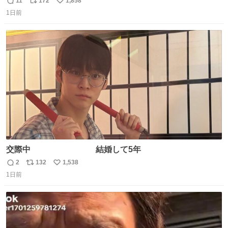
11
172
1,858
返
リ
い
たダンスであることに新鮮に驚く。3人のあげた足の向き
1日前
信
ポ
い
や角度とか本当に細かな部分まできっちりと揃っていてそ
数
ス
ね
こから積み重ねてきた努力や練習量が見て取れる…
ト
数
数
交際中 結婚して5年
2
132
1,538
返
リ
い
1日前
信
ポ
い
数
ス
ね
ト
数
数