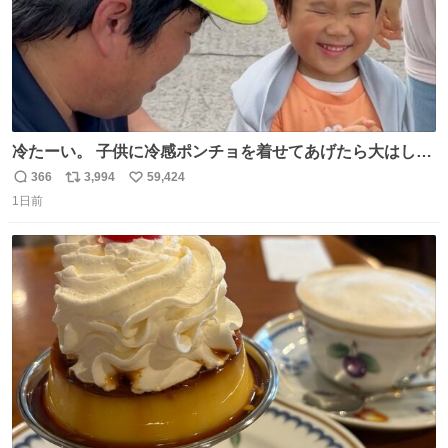
冷たーい。 子供に冷感ポンチョを着せてあげたら大はしゃ
ぎで喜んでくれました。 こんな素敵な代物を提供してくれ
366
3,994
59,424
返
リ
い
た山口県の恩師に感謝。
1日前
信
ポ
い
数
ス
ね
ト
数
数