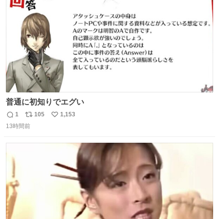
数
普通に初知りでエグい
1
105
1,153
返
リ
い
13時間前
信
ポ
い
数
ス
ね
ト
数
数