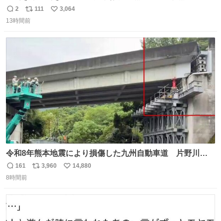
ツ、ありがとう、いい塩レです
2
111
3,064
返
リ
い
13時間前
信
ポ
い
数
ス
ね
ト
数
数
令和8年熊本地震により損傷した九州自動車道 片野川橋
（下り線）の復旧作業を行っています。 タイムラプス動画
161
3,960
14,880
返
リ
い
で、段差が生じた橋桁をジャッキアップしている様子をご
8時間前
信
ポ
い
紹介します。 引き続き、早期復旧に向けて着実に工事を進
数
ス
ね
めてまいります。 #NEXCO西日本 #熊本地震
ト
数
数