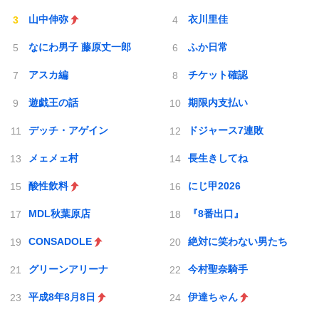
山中伸弥
衣川里佳
なにわ男子 藤原丈一郎
ふか日常
アスカ編
チケット確認
遊戯王の話
期限内支払い
デッチ・アゲイン
ドジャース7連敗
メェメェ村
長生きしてね
酸性飲料
にじ甲2026
MDL秋葉原店
『8番出口』
CONSADOLE
絶対に笑わない男たち
グリーンアリーナ
今村聖奈騎手
平成8年8月8日
伊達ちゃん