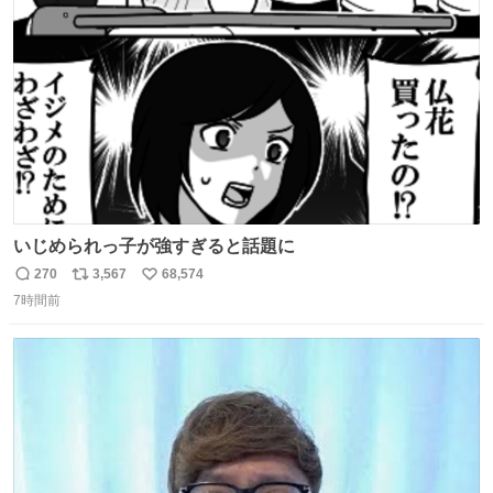
ト
数
数
いじめられっ子が強すぎると話題に
270
3,567
68,574
返
リ
い
7時間前
信
ポ
い
数
ス
ね
ト
数
数