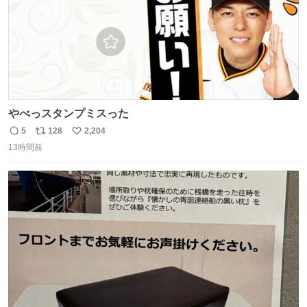
やべっスタンプミスった
5
128
2,204
返
リ
い
13時間前
信
ポ
い
数
ス
ね
ト
数
数