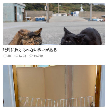
信
ポ
い
数
ス
ね
ト
数
数
絶対に負けられない戦いがある
38
1,704
10,989
返
リ
い
信
ポ
い
数
ス
ね
ト
数
数