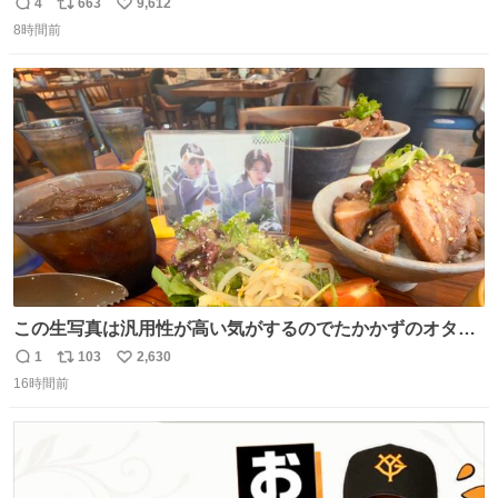
ぽ置き場係になっている
4
663
9,612
返
リ
い
8時間前
信
ポ
い
数
ス
ね
ト
数
数
この生写真は汎用性が高い気がするのでたかかずのオタク
は絶対買った方が良いw
1
103
2,630
返
リ
い
16時間前
信
ポ
い
数
ス
ね
ト
数
数