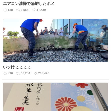
エアコン清掃で隔離したポメ
188
3,554
47,639
返
リ
い
信
ポ
い
数
ス
ね
ト
数
数
いッけぇぇぇぇ
830
30,254
200,496
返
リ
い
信
ポ
い
数
ス
ね
ト
数
数