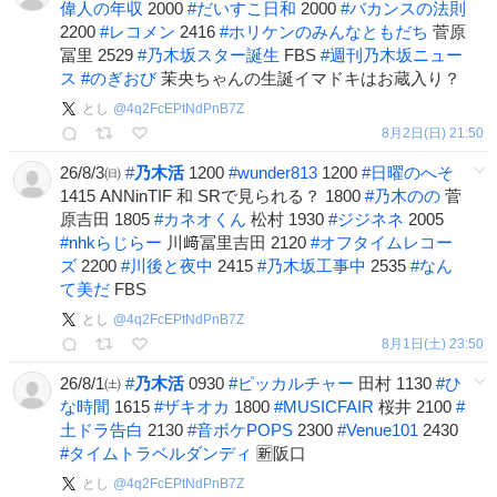
偉人の年収
2000
#
だいすこ日和
2000
#
バカンスの法則
2200
#
レコメン
2416
#
ホリケンのみんなともだち
菅原
冨里 2529
#
乃木坂スター誕生
FBS
#
週刊乃木坂ニュー
ス
#
のぎおび
茉央ちゃんの生誕イマドキはお蔵入り？
とし
@
4q2FcEPtNdPnB7Z
8月2日(日) 21:50
26/8/3㈰
#
乃木活
1200
#
wunder813
1200
#
日曜のへそ
1415 ANNinTIF 和 SRで見られる？ 1800
#
乃木のの
菅
原吉田 1805
#
カネオくん
松村 1930
#
ジジネネ
2005
#
nhkらじらー
川﨑冨里吉田 2120
#
オフタイムレコー
ズ
2200
#
川後と夜中
2415
#
乃木坂工事中
2535
#
なん
て美だ
FBS
とし
@
4q2FcEPtNdPnB7Z
8月1日(土) 23:50
26/8/1㈯
#
乃木活
0930
#
ピッカルチャー
田村 1130
#
ひ
な時間
1615
#
ザキオカ
1800
#
MUSICFAIR
桜井 2100
#
土ドラ告白
2130
#
音ボケPOPS
2300
#
Venue101
2430
#
タイムトラベルダンディ
🈟阪口
とし
@
4q2FcEPtNdPnB7Z