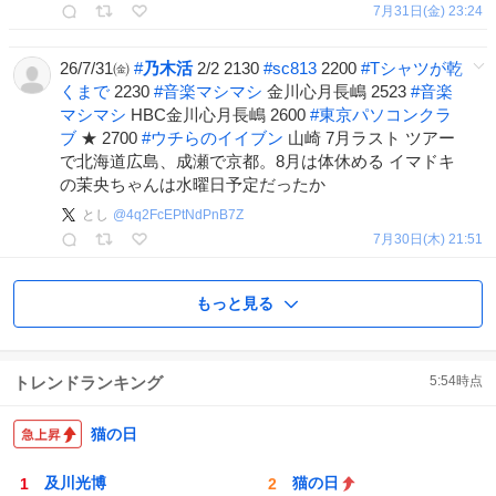
7月31日(金) 23:24
26/7/31㈮
#
乃木活
2/2 2130
#
sc813
2200
#
Tシャツが乾
くまで
2230
#
音楽マシマシ
金川心月長嶋 2523
#
音楽
マシマシ
HBC金川心月長嶋 2600
#
東京パソコンクラ
ブ
★ 2700
#
ウチらのイイブン
山崎 7月ラスト ツアー
で北海道広島、成瀬で京都。8月は体休める イマドキ
の茉央ちゃんは水曜日予定だったか
とし
@
4q2FcEPtNdPnB7Z
7月30日(木) 21:51
もっと見る
トレンドランキング
5:54
時点
猫の日
及川光博
猫の日