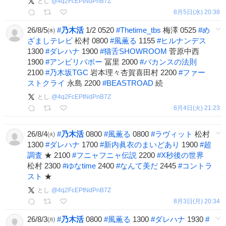
とし
@
4q2FcEPtNdPnB7Z
8月5日(水) 20:38
26/8/5㈬
#
乃木活
1/2 0520
#
Thetime_tbs
梅澤 0525
#
め
ざましテレビ
松村 0800
#
風薫る
1155
#
ヒルナンデス
1300
#
ダレハナ
1900
#
猫舌SHOWROOM
菅原中西
1900
#
アンビリバボー
冨里 2000
#
バカンスの法則
2100
#
乃木坂TGC
岩本理々杏賀喜田村 2200
#
ファー
ストクライ
永島 2200
#
BEASTROAD
続
とし
@
4q2FcEPtNdPnB7Z
8月4日(火) 21:23
26/8/4㈫
#
乃木活
0800
#
風薫る
0800
#
ラヴィット
松村
1300
#
ダレハナ
1700
#
新内眞衣のまいどあり
1900
#
超
調査
★ 2100
#
フニャフニャ伝説
2200
#
X秒後の世界
松村 2300
#
ゆなtime
2400
#
なんて美だ
2445
#
コントラ
スト
★
とし
@
4q2FcEPtNdPnB7Z
8月3日(月) 20:34
26/8/3㈪
#
乃木活
0800
#
風薫る
1300
#
ダレハナ
1930
#