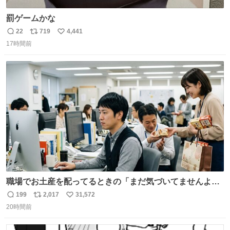
罰ゲームかな
22
719
4,441
返
リ
い
17時間前
信
ポ
い
数
ス
ね
ト
数
数
職場でお土産を配ってるときの「まだ気づいてませんよ」
的な演技が毎回シンドい。
199
2,017
31,572
返
リ
い
20時間前
信
ポ
い
数
ス
ね