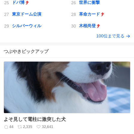
ドパ博
世界に衝撃
東京ドーム公演
革命カード
シルバーウィル
木根尚登
100位まで見る
つぶやきピックアップ
よそ見して電柱に激突した犬
44
2,335
32,641
返
リ
い