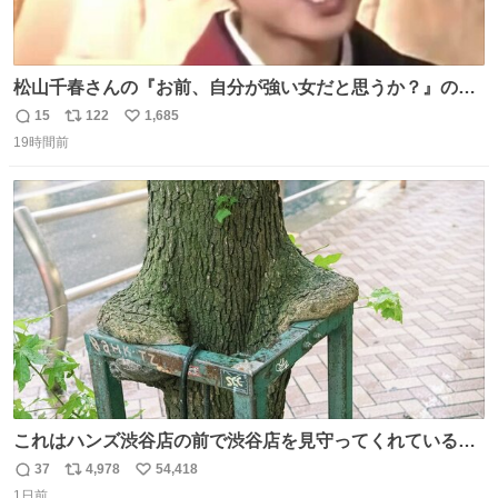
松山千春さんの『お前、自分が強い女だと思うか？』の一
言で… 中森明菜さんが思わず本音をこぼす瞬間😭
15
122
1,685
返
リ
い
19時間前
信
ポ
い
数
ス
ね
ト
数
数
これはハンズ渋谷店の前で渋谷店を見守ってくれている
「くつろ木」。
37
4,978
54,418
返
リ
い
1日前