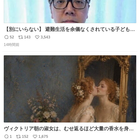
【別にいらない】 避難生活を余儀なくされている子どもた
ちのためにヒカキンボックス1000個を寄付させていただき
52
143
3,543
返
リ
い
ました
14時間前
信
ポ
い
数
ス
ね
ト
数
数
ヴィクトリア朝の淑女は、むせ返るほど大量の香水を身に
つけるものではないとされていた。それでも香水は、髪や
1
152
1,675
返
リ
い