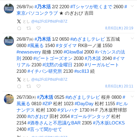
26/8/7㈮
#
乃木活
2/2 2200
#
Tシャツが乾くまで
2600
#
東京パソコンクラブ
★ のぎおび 吉田
とし
@
4q2FcEPtNdPnB7Z
8月6日(木) 20:19
26/8/7㈮
#
乃木活
1/2 0650
#
めざましテレビ
五百城
0800
#
風薫る
1540
#
タダイマ
RKB一ノ瀬 1550
#
newsevery
能條 1900
#
GlowBal
2000
#
バカンスの法
則
2000
#
ビートゴーズオン
2030
#
乃木談
2040
#
イマ
リアル
2100
#
沈黙の金曜日
2100
#
リーガルビート
2100
#
イチバン研究所
2130
#
sc813
続
とし
@
4q2FcEPtNdPnB7Z
8月6日(木) 20:11
26/7/30㈭
#
乃木活
0525
#
めざましテレビ
桜井 0800
#
風薫る
0810
#
ZIP
松村 1023
#
DayDay
松村 1155
#
ヒル
ナンデス
松村 1300
#
ダレハナ
1730 H-F 乃木坂野球部
2000
#
のぎおび
田村 2054
#
ゴールデンタッグ
松村
2154
#
酒巻さんと不思議なBAR
2305
#
乃木坂LOCKS
2400
#
言って聞かせて