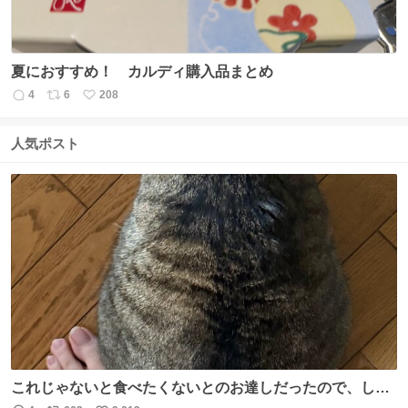
夏におすすめ！ カルディ購入品まとめ
4
6
208
返
リ
い
信
ポ
い
数
ス
ね
人気ポスト
ト
数
数
これじゃないと食べたくないとのお達しだったので、しっ