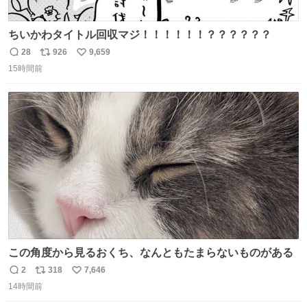
ちいかわタイトル回収マジ！！！！！！？？？？？？
28
926
9,659
返
リ
い
15時間前
信
ポ
い
数
ス
ね
ト
数
数
この角度から見るおくち、なんともたまらないものがある
2
318
7,646
返
リ
い
14時間前
信
ポ
い
数
ス
ね