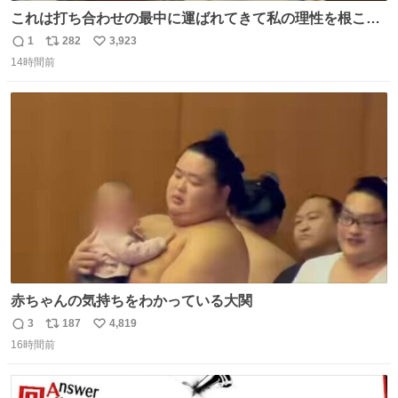
これは打ち合わせの最中に運ばれてきて私の理性を根こそ
ぎ奪い去ったプリンの写真です。
1
282
3,923
返
リ
い
14時間前
信
ポ
い
数
ス
ね
ト
数
数
赤ちゃんの気持ちをわかっている大関
3
187
4,819
返
リ
い
16時間前
信
ポ
い
数
ス
ね
ト
数