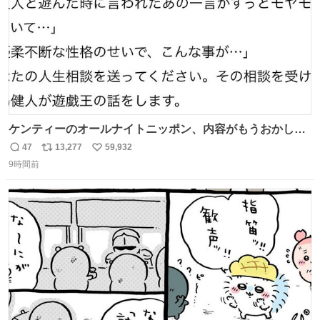
ケンティーのオールナイトニッポン、内容がもうおかしい
#中島健人ANN
47
13,277
59,932
返
リ
い
9時間前
信
ポ
い
数
ス
ね
ト
数
数