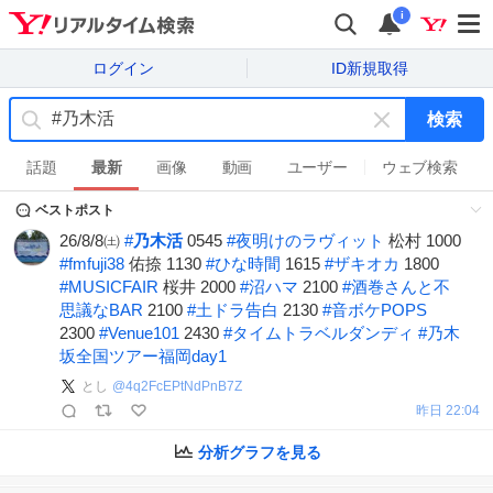
i
ログイン
ID新規取得
検索
キ
ー
話題
最新
画像
動画
ユーザー
ウェブ検索
ワ
ベストポスト
ー
ド
26/8/8㈯
#
乃木活
0545
#
夜明けのラヴィット
松村 1000
を
#
fmfuji38
佑捺 1130
#
ひな時間
1615
#
ザキオカ
1800
消
#
MUSICFAIR
桜井 2000
#
沼ハマ
2100
#
酒巻さんと不
す
思議なBAR
2100
#
土ドラ告白
2130
#
音ボケPOPS
2300
#
Venue101
2430
#
タイムトラベルダンディ
#
乃木
坂全国ツアー福岡day1
とし
@
4q2FcEPtNdPnB7Z
昨日 22:04
分析グラフを見る