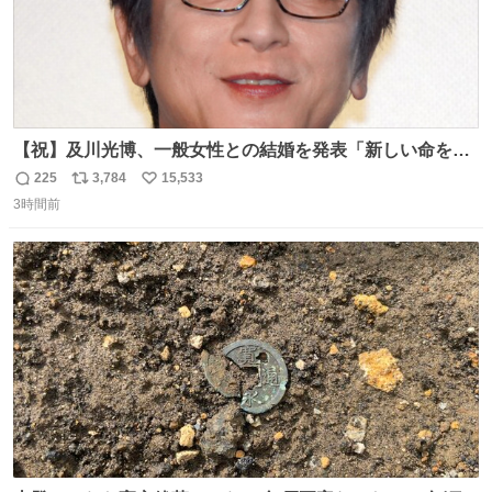
【祝】及川光博、一般女性との結婚を発表「新しい命を授
かっております」 news.livedoor.com/lite/article_d…
225
3,784
15,533
返
リ
い
「私、及川光博はこの度、交際しておりました方と入籍い
3時間前
信
ポ
い
たしました。また、新しい命を授かっております」「今後
数
ス
ね
も変わらず俳優として、ミッチーとして、努力し精進して
ト
数
数
参ります」とつづった。