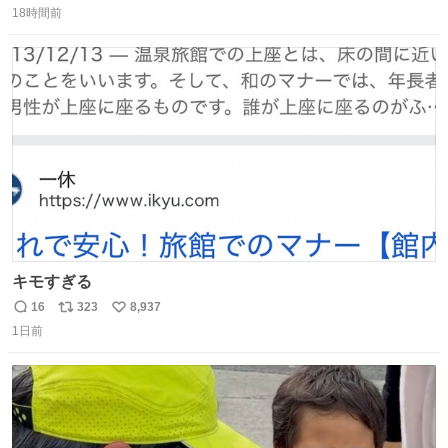
肌の手入れと同じくらい、ヴィクトリア朝の女性達の美容
18時間前
信
ポ
い
習慣に欠かせないものだった。 当時の香水は、現在私たち
数
ス
ね
が知る香水よりも単純な組成で、その大部分は薔薇、菫、
ト
数
数
ベルガモット、
キモすぎる
16
323
8,937
返
リ
い
1日前
信
ポ
い
数
ス
ね
ト
数
数