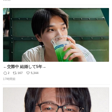
信
ポ
い
数
ス
ね
ト
数
数
←交際中 結婚して5年→
2
167
5,344
返
リ
い
17時間前
信
ポ
い
数
ス
ね
ト
数
数