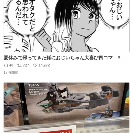
夏休みで帰ってきた孫におじいちゃん大喜び四コマ #四
コマ漫画 #Web漫画 #漫画が読めるハッシュタグ
40
727
14,972
返
リ
い
17時間前
信
ポ
い
数
ス
ね
ト
数
数