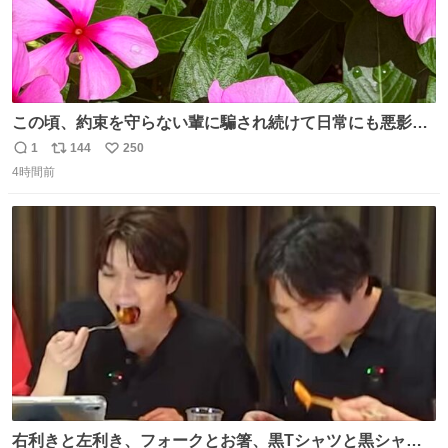
この頃、約束を守らない輩に騙され続けて日常にも悪影響
が出てきて仕事も出来ずでストレスマックス。 解決には断
1
144
250
返
リ
い
ち切るのみ。 そんな時に美しい光景は救いの刻です。 人様
4時間前
信
ポ
い
に迷惑をかける人間の神経には理解が出来ないし理解する
数
ス
ね
気もない。 実直に生きる！ 今日も嘘に負けずに頑張りま
ト
数
数
す。 #LUNE #約束
右利きと左利き、フォークとお箸、黒Tシャツと黒シャ