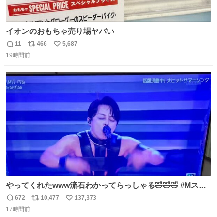
イオンのおもちゃ売り場ヤバい
11
466
5,687
返
リ
い
19時間前
信
ポ
い
数
ス
ね
ト
数
数
やってくれたwww流石わかってらっしゃる🤣🤣🤣 #Mステ
#西川貴教
672
10,477
137,373
返
リ
い
17時間前
信
ポ
い