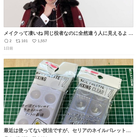
メイクって凄いね 同じ役者なのに全然違う人に見えるよ #
仮面ライダーマイス #ブルーロック
2
101
1,557
返
リ
い
1日前
信
ポ
い
数
ス
ね
ト
数
数
最近は使ってない技法ですが、セリアのネイルパレットの