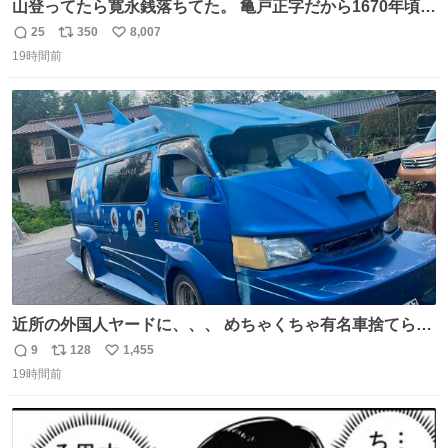
山登ってたら寛永銭落ちてた。 亀戸正字だから1670年頃に
鋳造されたもの。
25
350
8,007
返
リ
い
19時間前
信
ポ
い
数
ス
ね
ト
数
数
近所の外国人ヤードに、、、 めちゃくちゃ有名車捨てられ
てました😭 外装ぼろぼろだし、、 中も何にも残ってない
9
128
1,455
返
リ
い
し、、 可哀想に😢😢 今まで数十年お疲れ様でした、、 #バ
19時間前
信
ポ
い
ニング #当時 #廃車 #勿体無い
数
ス
ね
ト
数
数