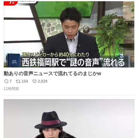
ト
数
数
動ありの音声ニュースで流れてるのまじかw
7
154
2,028
返
リ
い
11時間前
信
ポ
い
数
ス
ね
ト
数
数