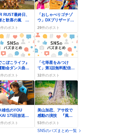
0
R RUST最終日、
「おしゃべりゴチゾ
謝と歓喜の嵐
ウ」DXブリザードソ
またーり完』で盛
ルベエ登場にファン
4
件のポスト
29
件のポスト
上がり
歓喜「まさかの進
化」
でこぼこライフ』
「七等星をみつけ
運動会ダンス曲に
て」第1話無料配信開
ばれ大盛り上が
始、ジャンプらしさ
1
件のポスト
32
件のポスト
、ファンは「やっ
抜きの大人向き社交
ー！」と歓喜
ダンス漫画が好評
0
木雄也のYOU
美山加恋、アサ役で
KAI 175回放送
感動の演技 『風、
分変化のきっかけ
薫る』で母親姿が話
1
件のポスト
53
件のポスト
熱く語られファン
題に
SNSのバズまとめ一覧
喜