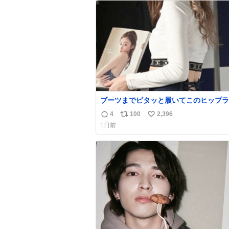
ト
数
数
ブーツまでピタッと履いてこのヒップラ
ン…強すぎる。
4
100
2,396
返
リ
い
1日前
信
ポ
い
数
ス
ね
ト
数
数