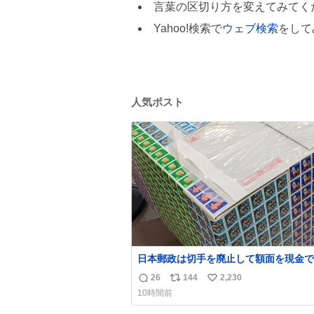
言葉の区切り方を変えてみてく
Yahoo!検索で
ウェブ検索
をして
人気ポスト
日本郵政は切手を廃止して額面を現金で
戻せ2026 #日本郵政 @JapanPostHD_
26
144
2,230
返
リ
い
10時間前
信
ポ
い
数
ス
ね