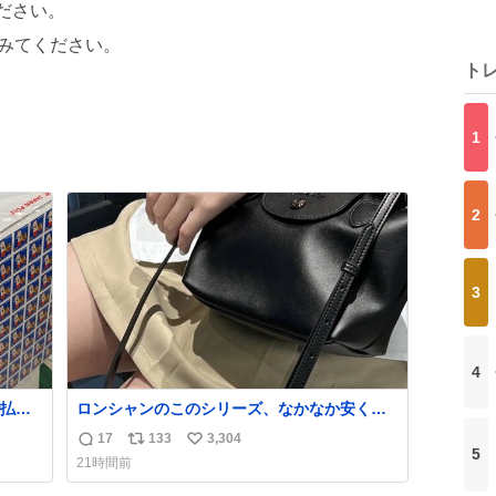
ださい。
みてください。
ト
1
2
3
4
払い
ロンシャンのこのシリーズ、なかなか安くな
PR
らないのにセール価格になってる🖤✨レザー
17
133
3,304
返
リ
い
なのが反則級にかわいい。持ってるだけでコ
5
21時間前
ーデが格上げされる。
信
ポ
い
数
ス
ね