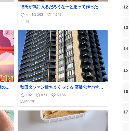
彼氏が気に入るだろうな〜と思って作ったら
12
想像の何倍も美味しい美味しい言ってくれて
4
102
4,947
返
リ
い
嬉しい
1日前
信
ポ
い
13
数
ス
ね
ト
数
数
14
15
歳の弟
秋田タワマン建ちまくってる 高齢化ヤバすぎ
16
て駅前にコンパクトシティつくって高齢者を
102
671
6,186
返
リ
い
住ませる考えらしい 病院も全部駅前にある
15時間前
信
ポ
い
数
ス
ね
17
ト
数
数