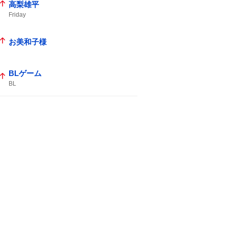
高梨雄平
Friday
お美和子様
BLゲーム
BL