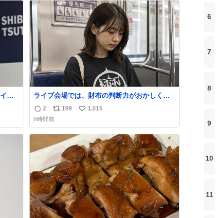
ト
数
6
数
7
8
イ
ライブ会場では、財布の判断力がおかしくな
る。
2
199
1,015
返
リ
い
6時間前
9
信
ポ
い
数
ス
ね
ト
数
数
10
11