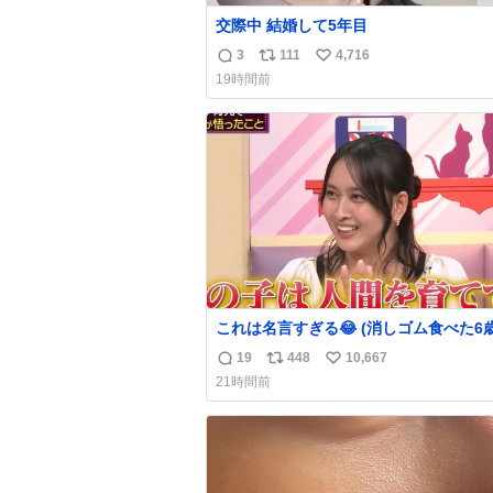
交際中 結婚して5年目
3
111
4,716
返
リ
い
19時間前
信
ポ
い
数
ス
ね
ト
数
数
これは名言すぎる😂 (消しゴム食べた6
を思い出しながら)
19
448
10,667
返
リ
い
21時間前
信
ポ
い
数
ス
ね
ト
数
数