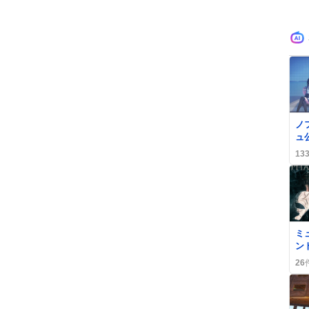
0
ノ
ュ
の
13
熱
0
ミ
ン
演
26
優
場