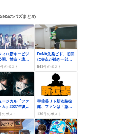
SNSのバズまとめ
0
フィロ新キービジ
DeNA先発ビド、初回
公開、甘奈・凛世
に失点が続き一部フ
デザインがファン
ァンから『ビド変え
3
件のポスト
541
件のポスト
狂「最高」
ろ』の声が上がる
0
ュージカル『ファ
宇佐美リト新衣装披
トム』2027年夏再
露、ファンは「急す
、加藤和樹＆城田
ぎる」興奮と期待の
件のポスト
130
件のポスト
らWキャストが登
声
でファン歓喜