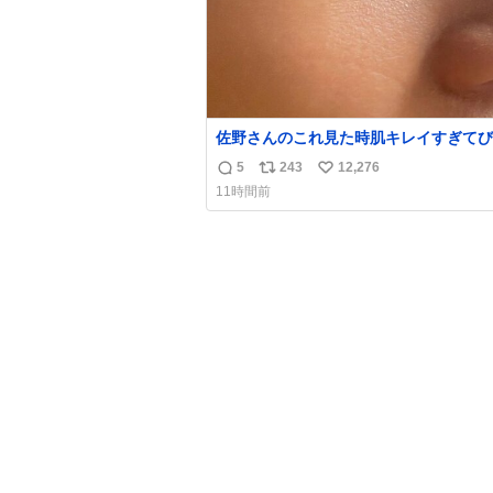
佐野さんのこれ見た時肌キレイすぎてび
りしたし、やはりアイドルって体型･肌
5
243
12,276
返
リ
い
ごすぎる
11時間前
信
ポ
い
数
ス
ね
ト
数
数