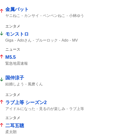
金属バット
ヤニねこ
カンサイ
ペンペンねこ
小林ゆう
エンタメ
モンストロ
Giga
Adoさん
ブルーロック
Ado
MV
ニュース
M5.5
緊急地震速報
国仲涼子
結婚しよう
風磨くん
エンタメ
ラブ上等 シーズン2
アイドルになった
見るのが楽しみ
ラブ上等
エンタメ
二耳五聴
柔太朗