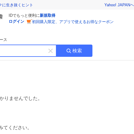
Yahoo! JAPAN
ヘ
トクに生き抜くヒント
IDでもっと便利に
新規取得
ログイン
初回購入限定、アプリで使えるお得なクーポン
ース
検索
キ
ー
ワ
ー
ド
を
消
す
かりませんでした。
みてください。