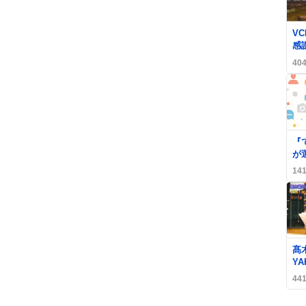
0
VC
感
『
40
り
『
が
選
14
り
た
0
髙
YA
自
44
が
歓