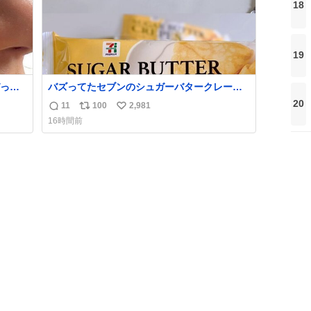
18
19
っく
バズってたセブンのシュガーバタークレープ
管理す
うますぎて7NOWで買い溜め🛒💭
20
11
100
2,981
返
リ
い
16時間前
信
ポ
い
数
ス
ね
ト
数
数