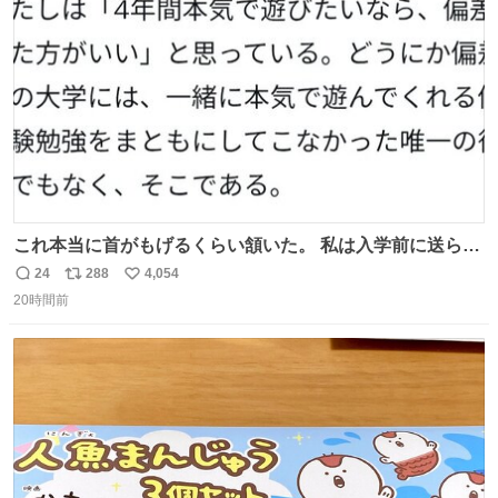
ト
数
数
これ本当に首がもげるくらい頷いた。 私は入学前に送られ
てきた、大学のサークル紹介冊子を見た時点で終わりを感
24
288
4,054
返
リ
い
じたので、女子大でもないくせに偏差値の高い大学のイン
20時間前
信
ポ
い
カレサークルに突撃して所属するという奇行で事なきを得
数
ス
ね
た。 高偏差値に行けないならせめてそれくらいした方が予
ト
数
数
後がいいです。 https://t.co/9nMHIrETkw