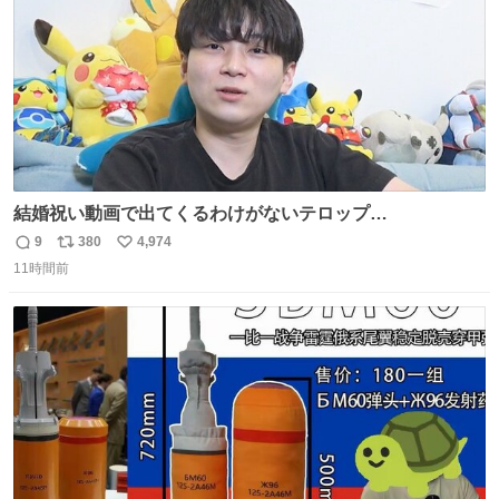
結婚祝い動画で出てくるわけがないテロップ
youtu.be/4pJ7U22AYtw
9
380
4,974
返
リ
い
11時間前
信
ポ
い
数
ス
ね
ト
数
数