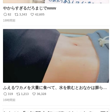
やからすぎるだろまじでwww
82
3,343
42,605
返
リ
い
18時間前
信
ポ
い
数
ス
ね
ト
数
数
ふえるワカメを大量に食べて、水を飲むとおなかは膨ら
む・・・・！？ ⚠️よい子は絶対マネしないでね⚠️ #夏休み
319
1,213
36,328
返
リ
い
の自由研究
16時間前
信
ポ
い
数
ス
ね