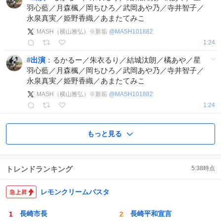
羽心藍／月森楓／岡ちひろ／武岡あや乃／寺井智子／
永泉真実／姫野香織／あまたてみこ
MASH（横山雅弘）※新垢
@
MASH101882
1:24
#
出演
：るかるー／朱衣るり／結城汰朗／橘あや／星
羽心藍／月森楓／岡ちひろ／武岡あや乃／寺井智子／
永泉真実／姫野香織／あまたてみこ
MASH（横山雅弘）※新垢
@
MASH101882
1:24
もっと見る
トレンドランキング
5:38
時点
レモンクリームパスタ
長崎市長
長崎平和宣言