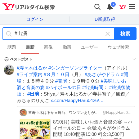
i
ログイン
ID新規取得
検索
キ
ー
話題
最新
画像
動画
ユーザー
ウェブ検索
ワ
ベストポスト
ー
ド
#
寿々木はるか
#
シンガーソングライター
（アイドル）
を
#
ライブ案内
#
８月１０日
（月）
#
あさがやドラム
#
開
消
場
：１８時４０分
#
開演
：１９時００分
#
美味しいお
す
酒と音楽の宴
#
ハイボールの日
#
出演時間
：
#
終演後物
販
：
#
出演
：Shiya／寿々木はるか／寺井智子／風遊／
みちゅのりんご
x.com/HappyHaru0426/…
🌸寿々木はるか☀️舞台、ワンマンありがとう💝
@HappyHaru0426
8/10(月) 美味しいお酒と音楽の宴 ～ハ
イボールの日～ 会場:あさがやドラム
開場:18:40/開演19:00 料金:3,500円