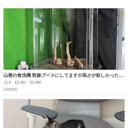
信
ポ
い
数
ス
ね
ト
数
数
山善の食洗機 乾燥ブースにしてますが高さが欲しかったの
でコレクションケースを置くだけのツルセコ改造 扉が手前
5
257
995
返
リ
い
に開き天井の温度もしっかり上がるのでかなり使いやすく
18時間前
信
ポ
い
なりました😎
数
ス
ね
ト
数
数