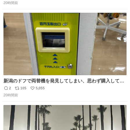
20時間前
信
ポ
い
数
ス
ね
ト
数
数
新潟のドフで両替機を発見してしまい、思わず購入してし
まい大阪に発送するイベントが発生
2
105
5,055
返
リ
い
20時間前
信
ポ
い
数
ス
ね
ト
数
数