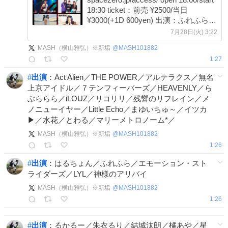
18:30 ticket：前売 ¥2500/当日
¥3000(+1D 600yen) 出演：ふれふら／
BOYSROOM／LAWBLOW／2WING
7月28日(火) 3:22
／絶対🦋零度／内山美幸 内山の出演
MASH（横山雅弘）※新垢
@
MASH101882
は、18:30〜18:55の25分間です！ ご
1:27
予約承り中!🙏✨
#
出演
：Act Alien／THE POWER／アルテラクス／無名
上京アイドル／７テンフィーバーズ／HEAVENLY／ら
ぶららら／iLOUZ／リコリリ／残響のリフレイン／メ
ノニューイヤー／Little Echo／まゆいちゅ～／イツカ
▶／水花／とわる／マリーメトロノーム*／
MASH（横山雅弘）※新垢
@
MASH101882
1:26
#
出演
：はるちょん／ふれふら／エモーション・スト
ライダーズ／LYL／神様のアリバイ
MASH（横山雅弘）※新垢
@
MASH101882
1:26
#
出演
：るかるー／朱衣るり／結城汰朗／橘あや／星