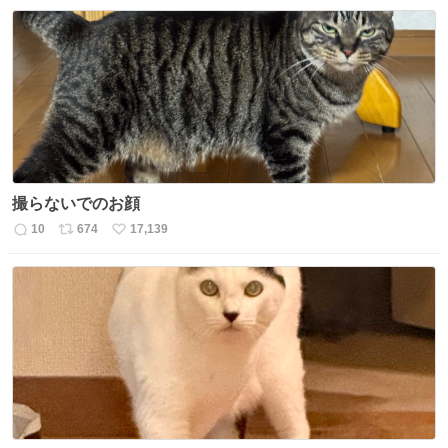
信
ポ
い
数
ス
ね
ト
数
数
撮らないでのお顔
10
674
17,139
返
リ
い
信
ポ
い
数
ス
ね
ト
数
数