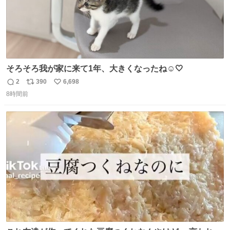
そろそろ我が家に来て1年、大きくなったね☺️🤍
2
390
6,698
返
リ
い
8時間前
信
ポ
い
数
ス
ね
ト
数
数