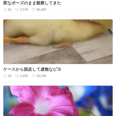
変なポーズのまま観察してきた
62
3,739
38,389
返
リ
い
信
ポ
い
数
ス
ね
ト
数
数
ケースから脱走して虚無なピヨ
22
2,450
18,236
返
リ
い
信
ポ
い
数
ス
ね
ト
数
数