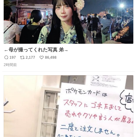
←母が撮ってくれた写真 弟→
197
2,177
86,498
返
リ
い
2時間前
信
ポ
い
数
ス
ね
ト
数
数