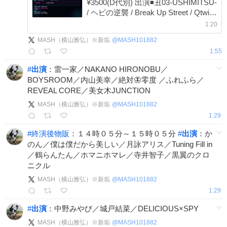
¥3500(D代別) 出演◾️丑03-USHIMITSU-
/ ヘビの逆襲 / Break Up Street / Qtwins
/ 軍団我々 出番♦︎20:50-21:15 🎟️8/9 20
1:20
時販売開始 livepocket.jp/e/251260908
MASH（横山雅弘）※新垢
@
MASH101882
公式LINEでも取り置き可能 #Q0908
1:55
#
出演
：雷一家／NAKANO HIRONOBU／
BOYSROOM／内山美幸／絶対🦋零度 ／ふれふら／
REVEAL CORE／美女木JUNCTION
MASH（横山雅弘）※新垢
@
MASH101882
1:29
#
終演後物販
：１４時０５分～１５時０５分
#
出演
：か
のん／僕は僕だから美しい／月詠アリス／Tuning Fill in
／鶴らんたん／ホマニホマレ／寺井智子／黒翼のクロ
ニクル
MASH（横山雅弘）※新垢
@
MASH101882
1:29
#
出演
：中野みやび／城戸結菜／DELICIOUS×SPY
MASH（横山雅弘）※新垢
@
MASH101882