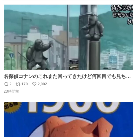
数
ス
ね
ト
数
数
名探偵コナンのこれまた回ってきたけど何回目でも見ちゃ
う魔力あるのよな
2
179
2,002
返
リ
い
23時間前
信
ポ
い
数
ス
ね
ト
数
数