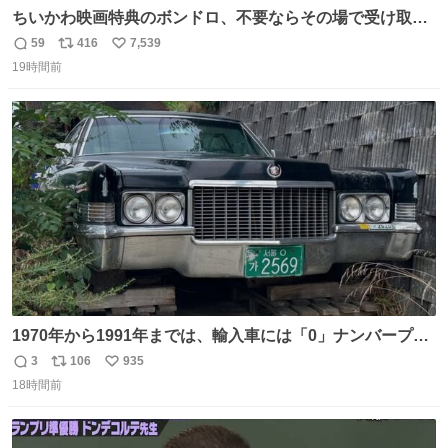
ちいかわ映画特典のボンドロ、不要ならその場で受け取り
辞退すれば良いのに白々しい
59
416
7,539
返
リ
い
19時間前
信
ポ
い
数
ス
ね
ト
数
数
1970年から1991年までは、輸入車には「0」ナンバープレ
ートが使用されていました。 その後、この制度は廃止さ
3
106
935
返
リ
い
れ、すべての「0」ナンバープレートは抹消・無効化され
18時間前
信
ポ
い
ました。 ところが最近、その「0」ナンバープレートを装
数
ス
ね
着した車両が発見されました。 今でも残っていること自体
ト
数