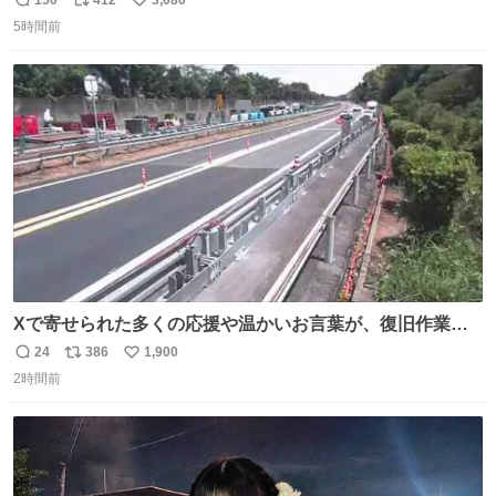
返
リ
い
5時間前
信
ポ
い
数
ス
ね
ト
数
数
Xで寄せられた多くの応援や温かいお言葉が、復旧作業に
携わる社員の大きな励みとなっております。ありがとうご
24
386
1,900
返
リ
い
ざいます。 九州道
2時間前
信
ポ
い
数
ス
ね
ト
数
数