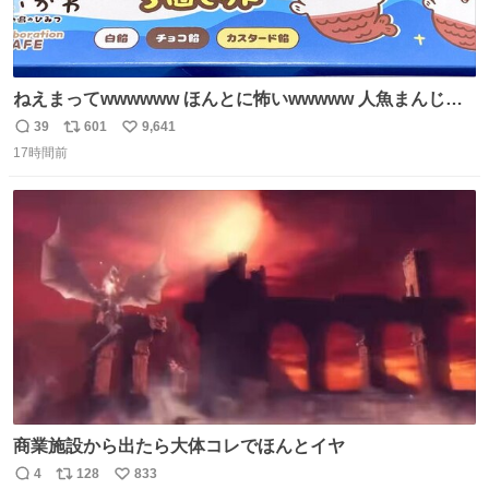
ねえまってwwwwww ほんとに怖いwwwww 人魚まんじゅ
う買ってきたから私も永遠のいのちを…ぐへへ…と思いな
39
601
9,641
返
リ
い
がら1つ食べたら 奥歯欠けたんだけど！！！！？？？ しか
17時間前
信
ポ
い
もガッツリ😭 まんじゅうだよ？？？？？？ ガリッて言っ
数
ス
ね
たから何？と思って口から出したら自分の歯wwwwww セ
ト
数
数
イレーンの呪いじゃん😭
商業施設から出たら大体コレでほんとイヤ
4
128
833
返
リ
い