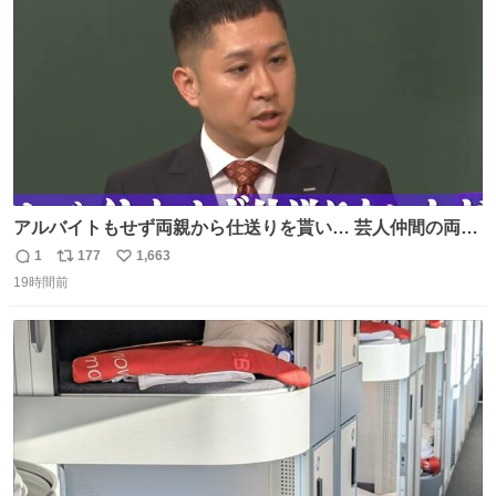
数
が奇跡です……。
アルバイトもせず両親から仕送りを貰い… 芸人仲間の両親
のスネまでかじる!? ドンデコルテ銀次⚡️ 無料見逃し配信は
1
177
1,663
返
リ
い
こちらから ▶︎abema.go.link/gBLVb ◤しくじり先生
19時間前
信
ポ
い
ABEMAにて毎週最新話無料配信中◢ @10000nabe
数
ス
ね
@akmllube0617
ト
数
数