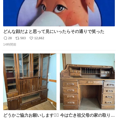
どんな顔だよと思って見にいったらその通りで笑った
28
583
12,662
返
リ
い
14時間前
信
ポ
い
数
ス
ね
ト
数
数
どうかご協力お願いします🙇‍♂️ 今は亡き祖父母の家の取り壊