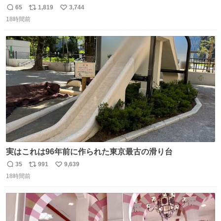
しが決まり、どうしても処分して欲しくない食器棚と机の
65
1,819
3,744
返
リ
い
引き取り手を探しております この2つは私の祖母が当初一
18時間前
信
ポ
い
目惚れで購入したもので、祖母はc型肝炎で58歳という若
数
ス
ね
さで亡くなりましたが、この家具達をとても大切にしてお
ト
数
数
りました 続く↓
実はこれは96年前に作られた東京最古の滑り台
35
991
9,639
返
リ
い
18時間前
信
ポ
い
数
ス
ね
ト
数
数