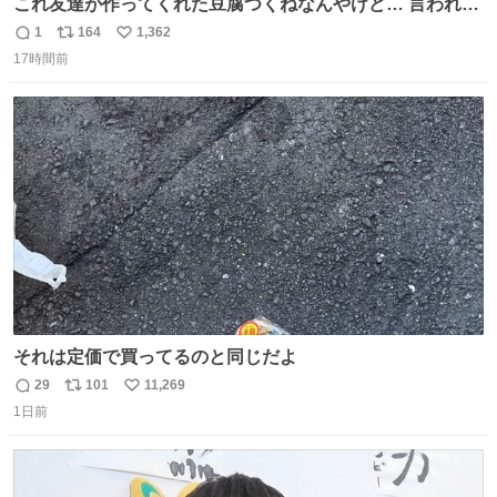
これ友達が作ってくれた豆腐つくねなんやけど… 言われる
まで豆腐って気づかなかった🤣✨ふわふわで食べ応えある
1
164
1,362
返
リ
い
し普通につくねより好きかもしれん🥹🤍 ダイエット中でも
17時間前
信
ポ
い
罪悪感なく食べられるの最高👇
数
ス
ね
ト
数
数
それは定価で買ってるのと同じだよ
29
101
11,269
返
リ
い
1日前
信
ポ
い
数
ス
ね
ト
数
数