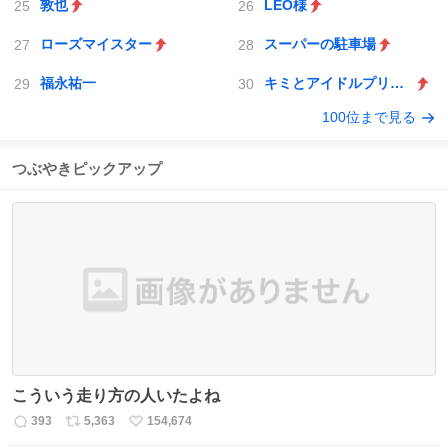
敦也
LEO様
ローズマイスター
スーパーの駐車場
福永祐一
キミとアイドルプリキュア♪
100位まで見る
つぶやきピックアップ
こういう走り方の人いたよね
393
5,363
154,674
返
リ
い