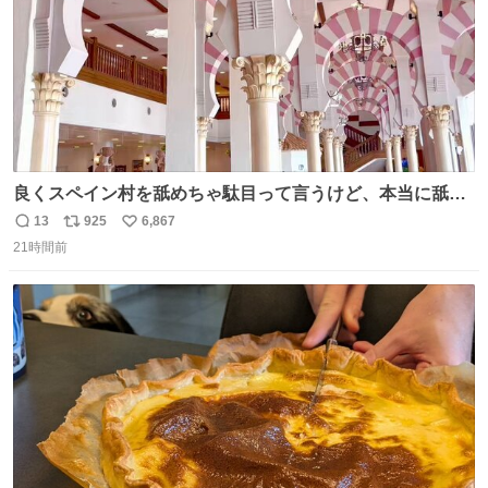
良くスペイン村を舐めちゃ駄目って言うけど、本当に舐め
ちゃ行けないのはスペィン村ホテル🏛🏨 だってロビーから
13
925
6,867
返
リ
い
中庭抜けるだけでこの有様🤩 ディズニーホテル泊まってる
21時間前
信
ポ
い
場所じゃない。 5年振りの志摩スペイン村パルケエスパー
数
ス
ね
ニャは益々素晴らしい場所になってる
ト
数
数