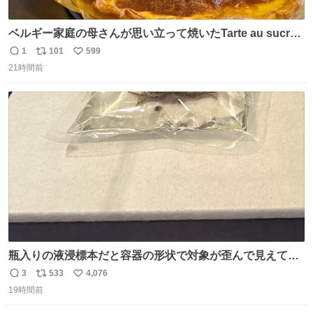
ベルギー家庭の母さんが思い立って焼いたTarte au sucre
は「砂糖のケーキ」。パイ生地に砂糖をたっぷり振りか
1
101
599
返
リ
い
け、クリームと卵の液を注いで焼くだけ。溶けた砂糖はね
21時間前
信
ポ
い
っとり甘い層になり、懐かしい味。「フランス北部とベル
数
ス
ね
ギーのだよ」というこれ、素朴な焼菓子に見えてナポレオ
ト
数
数
ン戦争の歴史があった。
瓶入りの液浸標本だと容器の形状で対象が歪んで見えてし
まうことから、なるべく歪みがない状態で観察しやすいよ
3
533
4,076
返
リ
い
うにこのような形で保存していると前に科博の先生から教
19時間前
信
ポ
い
えてもらった #国立科学博物館
数
ス
ね