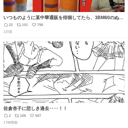
いつものように某中華通販を徘徊してたら、3BM60のぬい
ぐるみを発見してしまった…。
22
101
798
返
リ
い
1日前
信
ポ
い
数
ス
ね
ト
数
数
佐倉杏子に悲しき過去‥‥！！
2
106
587
返
リ
い
17時間前
信
ポ
い