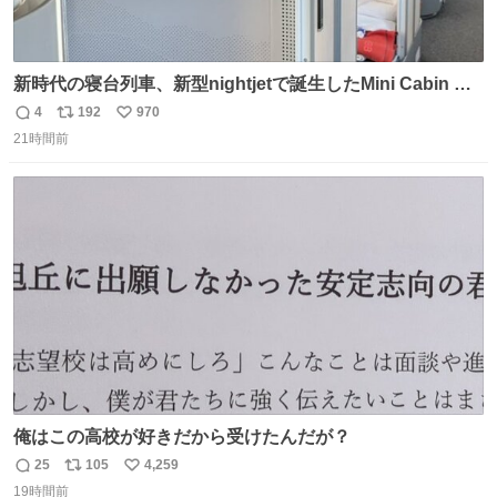
新時代の寝台列車、新型nightjetで誕生したMini Cabin ま
さに走るカプセルホテルといった感じで、一人旅で利用す
4
192
970
返
リ
い
るのにはちょうどいい設備。 他の人も言ってましたが、サ
21時間前
信
ポ
い
ンライズの後継に欲しい…
数
ス
ね
ト
数
数
俺はこの高校が好きだから受けたんだが？
25
105
4,259
返
リ
い
19時間前