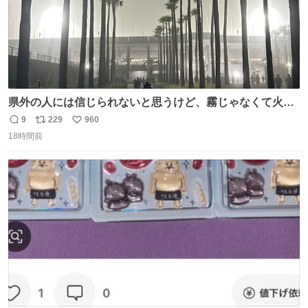
県外の人には信じられないと思うけど、霧じゃなくて火山
灰です🌋 #桜島
9
229
960
返
リ
い
18時間前
信
ポ
い
数
ス
ね
ト
数
数