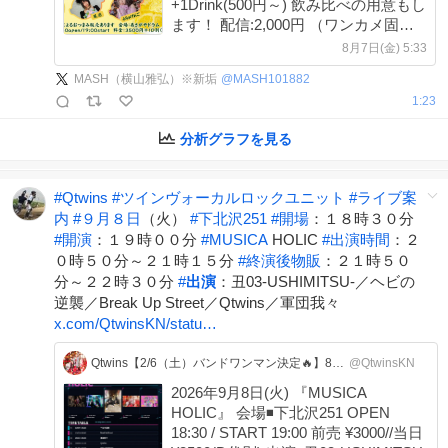
+1Drink(500円～) 飲み比べの用意もし
ます！ 配信:2,000円 （ワンカメ固定
アーカイブ2週間）
8月7日(金) 5:33
MASH（横山雅弘）※新垢
@
MASH101882
1:23
分析グラフを見る
#
Qtwins
#
ツインヴォーカルロックユニット
#
ライブ案
内
#
９月８日
（火）
#
下北沢251
#
開場
：１８時３０分
#
開演
：１９時００分
#
MUSICA
HOLIC
#
出演時間
：２
０時５０分～２１時１５分
#
終演後物販
：２１時５０
分～２２時３０分
#
出演
：丑03-USHIMITSU-／ヘビの
逆襲／Break Up Street／Qtwins／軍団我々
x.com/QtwinsKN/statu…
Qtwins【2/6（土）バンドワンマン決定🔥】8/5.11.19.21.29.31
@QtwinsKN
2026年9月8日(火) 『MUSICA
HOLIC』 会場◾️下北沢251 OPEN
18:30 / START 19:00 前売 ¥3000//当日