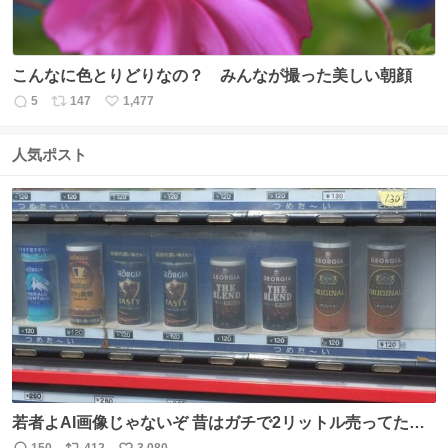
こんなに色とりどりなの？ みんなが撮った美しい朝顔
5
147
1,477
返
リ
い
信
ポ
い
数
ス
ね
人気ポスト
ト
数
数
若者よAI画像じゃないぞ 昔はガチで2リットル売ってたん
やでw
150
412
3,080