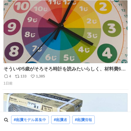
ト
数
数
そういや5歳がそろそろ時計を読みたいらしく、材料費600
円で作れる知育時計作ってみた！ めっちゃ簡単！ ありがと
4
133
1,385
返
リ
い
う先人！
1日前
信
ポ
い
数
ス
ね
ト
数
数
#出演
モデル募集中
#出演
者
#出演
情報