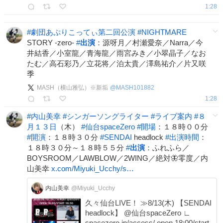
1:28
#
劇団あぷりこってぃ第二回公演
#
NIGHTMARE
STORY -zero-
#
出演
：源呀月／村瀬愛奈／Narra／今
井結香／小室龍／青海龍／雨宮みき／小翠晶子／なお
たむ／高石彩乃／立花将／泊太貴／澤島祐介／片又咲
季
MASH（横山雅弘）※新垢
@
MASH101882
1:28
#
内山美幸
#
シンガーソングライター
#
ライブ案内
#
８
月１３日
（木）
#
仙台spaceZero
#
開場
：１８時００分
#
開演
：１８時３０分
#
SENDAI
headlock
#
出演時間
：
１８時３０分～１８時５５分
#
出演
：ふれふら／
BOYSROOM／LAWBLOW／2WING／絶対🦋零度／内
山美幸
x.com/Miyuki_Ucchy/s…
内山美幸
@Miyuki_Ucchy
久々仙台LIVE！ ≫8/13(木) 【SENDAI
headlock】 @仙台spaceZero ∟
spacezero.jp/access/ open 18:00/start