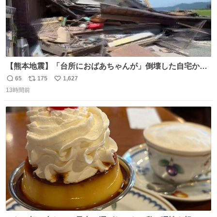
【熊本地震】「台所におばあちゃんが」倒壊した自宅から
孫が救出 地震発生時、台所で夕食の準備をしていた祖母の
65
175
1,627
返
リ
い
「助けて」という声。祖母を背負い、助け出した孫が「命
13時間前
信
ポ
い
があったのは奇跡」と当時の状況を語った。
数
ス
ね
ト
数
数