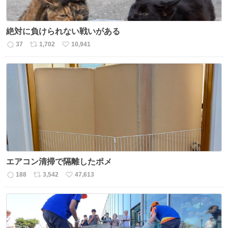
絶対に負けられない戦いがある
37
1,702
10,941
返
リ
い
信
ポ
い
数
ス
ね
ト
数
数
エアコン清掃で隔離したポメ
188
3,542
47,613
返
リ
い
信
ポ
い
数
ス
ね
ト
数
数