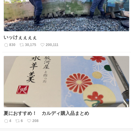
いッけぇぇぇぇ
830
30,175
200,111
返
リ
い
信
ポ
い
数
ス
ね
ト
数
数
夏におすすめ！ カルディ購入品まとめ
4
6
208
返
リ
い
信
ポ
い