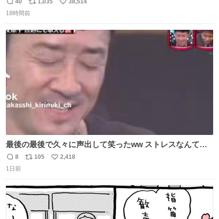
40
1,035
38,514
返
リ
い
18時間前
信
ポ
い
数
ス
ね
ト
数
数
最後の最後で久々に声出して笑ったww ストレスなんて笑
って吹き飛ばせ！！ #水曜日のダウンタウン #大友康平
8
105
2,418
返
リ
い
1日前
信
ポ
い
数
ス
ね
ト
数
数