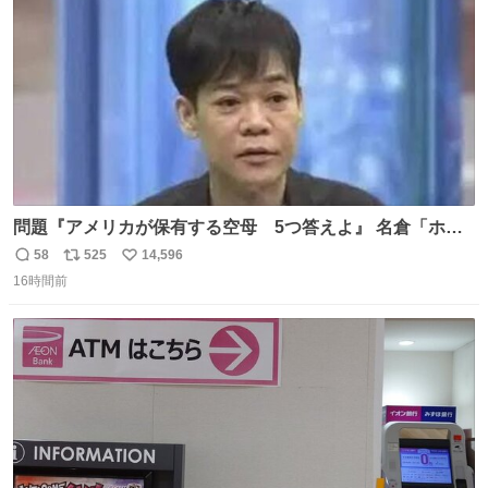
数
問題『アメリカが保有する空母 5つ答えよ』 名倉「ホン
マごめん、日本」
58
525
14,596
返
リ
い
16時間前
信
ポ
い
数
ス
ね
ト
数
数