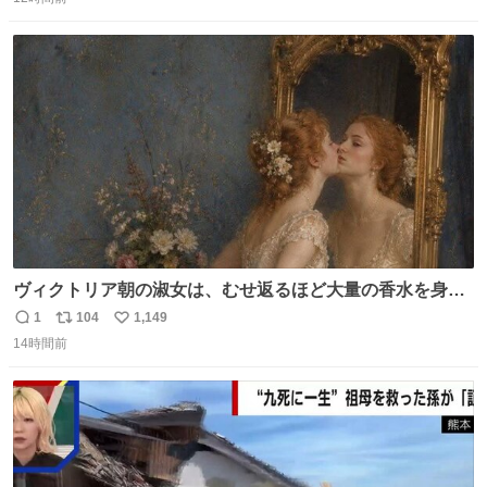
信
ポ
い
数
ス
ね
ト
数
数
ヴィクトリア朝の淑女は、むせ返るほど大量の香水を身に
つけるものではないとされていた。それでも香水は、髪や
1
104
1,149
返
リ
い
肌の手入れと同じくらい、ヴィクトリア朝の女性達の美容
14時間前
信
ポ
い
習慣に欠かせないものだった。 当時の香水は、現在私たち
数
ス
ね
が知る香水よりも単純な組成で、その大部分は薔薇、菫、
ト
数
数
ベルガモット、