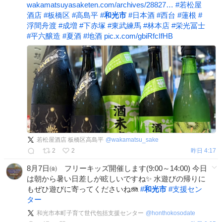
wakamatsuyasaketen.com/archives/28827…
#
若松屋
酒店
#
板橋区
#
高島平
#
和光市
#
日本酒
#
西台
#
蓮根
#
浮間舟渡
#
成増
#
下赤塚
#
東武練馬
#
林本店
#
栄光冨士
#
平六醸造
#
夏酒
#
地酒
pic.x.com/gbiRfcIfHB
若松屋酒店 板橋区高島平
@
wakamatsu_sake
2
2
昨日 4:17
8月7日㈮ フリーキッズ開催します(9:00～14:00) 今日
は朝から暑い日差しが眩しいですね✨ 水遊びの帰りに
もぜひ遊びに寄ってくださいね🪼
#
和光市
#
支援セン
ター
和光市本町子育て世代包括支援センター
@
honthokosodate