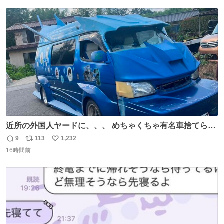
ｿﾚｵｲｼｲﾉ?(笑 … … 子どもの頃 山梨で見た ひまわり畑の風
数
ス
ね
景 淡い記憶 そんな思い出の風景… ありますか？
ト
数
数
近所の外国人ヤードに、、、 めちゃくちゃ有名車捨てられ
てました😭 外装ぼろぼろだし、、 中も何にも残ってない
9
113
1,232
返
リ
い
し、、 可哀想に😢😢 今まで数十年お疲れ様でした、、 #バ
16時間前
信
ポ
い
ニング #当時 #廃車 #勿体無い
数
ス
ね
ト
数
数