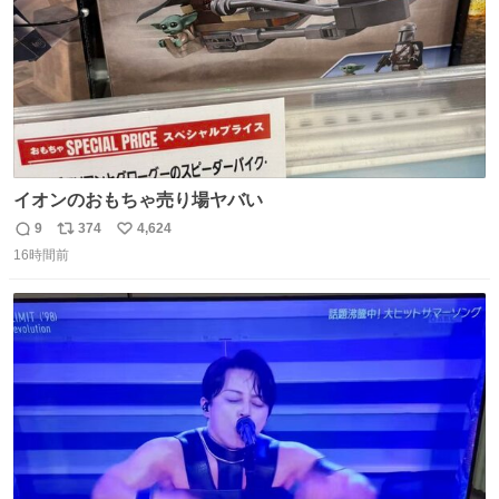
イオンのおもちゃ売り場ヤバい
9
374
4,624
返
リ
い
16時間前
信
ポ
い
数
ス
ね
ト
数
数