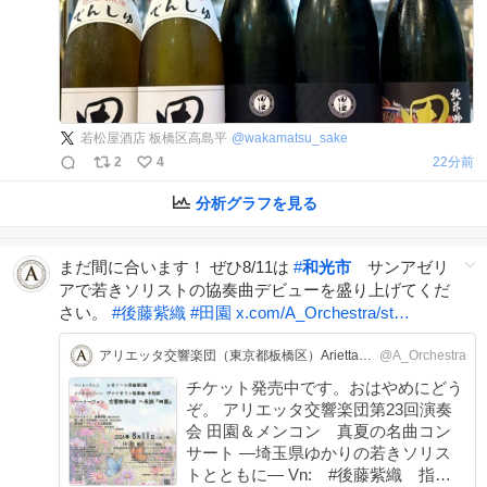
若松屋酒店 板橋区高島平
@
wakamatsu_sake
2
4
23分前
分析グラフを見る
まだ間に合います！ ぜひ8/11は
#
和光市
サンアゼリ
アで若きソリストの協奏曲デビューを盛り上げてくだ
さい。
#
後藤紫織
#
田園
x.com/A_Orchestra/st…
アリエッタ交響楽団（東京都板橋区）Arietta Symphony Orchestra Tokyo
@A_Orchestra
チケット発売中です。おはやめにどう
ぞ。 アリエッタ交響楽団第23回演奏
会 田園＆メンコン 真夏の名曲コン
サート ―埼玉県ゆかりの若きソリス
トとともに― Vn: #後藤紫織 指