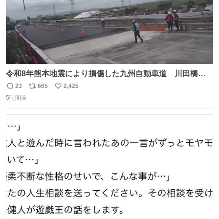
令和8年熊本地震により損傷した九州自動車道 川田橋
（下り線）の復旧作業を行っています。 タイムラプス動画
23
665
2,425
返
リ
い
で、橋りょうと盛土部との段差を舗装にてすりつけを行っ
5時間前
信
ポ
い
ている様子をご紹介します。 早期復旧に向けて着実に工事
数
ス
ね
を進めてまいります。 #NEXCO西日本 #熊本地震
ト
数
数