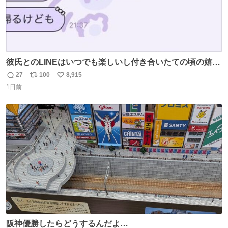
彼氏とのLINEはいつでも楽しいし付き合いたての頃の嬉し
かったLINEは無限にあるけど(同棲前は1日で各50通くらい
27
100
8,915
返
リ
い
送りあってたし)最近嬉しかったのはこれ
1日前
信
ポ
い
数
ス
ね
ト
数
数
阪神優勝したらどうするんだよ…