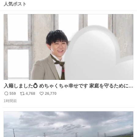
数
ス
ね
人気ポスト
ト
数
数
入籍しました💍 めちゃくちゃ幸せです 家庭を守るためにも
頑張ります！
559
4,768
26,770
返
リ
い
1時間前
信
ポ
い
数
ス
ね
ト
数
数