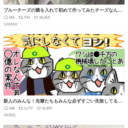
ブルーチーズの菌を入れて初めて作ってみたチーズなんだ
けど 本能でちょっとヤバいと思っちゃう見た目だな
161
743
16,410
返
リ
い
16時間前
信
ポ
い
数
ス
ね
ト
数
数
新人のみんな！先輩たちもみんな必ずすごい失敗してるか
ら、ちいさいことは気にしなくてヨシ！ #現場猫
166
1,777
11,057
返
リ
い
3時間前
信
ポ
い
数
ス
ね