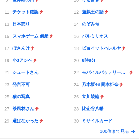
チケット確認
遊戯王の話
日本売り
のぞみ号
スマホゲーム 倒産
バルミリオス
ぽさんけ
ピョイットハレルヤ
小3アシベ
8時8分
シュートさん
モバイルバッテリー発火
発言不可
乃木坂46 岡本姫奈
猫の写真
立川競輪
茶風林さん
比企谷八幡
選ばなかった
ミサイルカード
100位まで見る