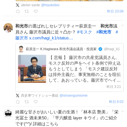
atelier sante
@
hiyokobio
昨日 23:08
和光市
の選ばれしセレブリティー萩原圭一
和光市
議
員さん 藤沢市議員に近々凸か？
#
モスク
#
和光市
#
藤沢市
x.com/hagi_k1/status…
萩原圭一 K.Hagiwara 和光市議会議員・投資家
@hagi_k1
【 悲報 】 藤沢市の共産党議員さん、
モスク反対の声をヘイト条例で抑え込
もうとしてしまう 「モスク建設反対
は排外主義だ。事実無根のことを喧伝
して、あおっている。藤沢市でヘイト
スピーチ規制条例をつくるべきだ！」
昨日 3:21
じゃあ、あなたの家のとなりにモスク
西多摩ワイドショー番組
@
sinsengumiome
ができても賛成するんですね？
昨日 6:02
綺麗な甘さがおいしい夏の生酒！「林本店 艶美」「栄
光冨士 酒未来50」「平六醸造 layer キウイ」のご紹介
です(^^)/ 詳細はこちら