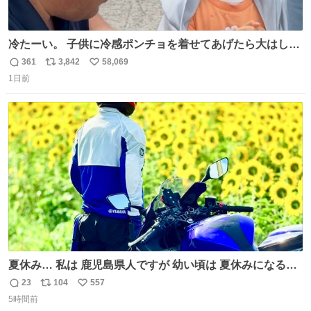
冷たーい。 子供に冷感ポンチョを着せてあげたら大はしゃ
ぎで喜んでくれました。 こんな素敵な代物を提供してくれ
361
3,842
58,069
返
リ
い
た山口県の恩師に感謝。
1日前
信
ポ
い
数
ス
ね
ト
数
数
夏休み… 私は 鹿児島県人ですが 幼い頃は 夏休みになると
母の郷… 山梨へ遊びに行くのが楽しみでした 母の実家へ 1
23
104
557
返
リ
い
ヶ月近く泊まって … … 今の私は 医療従事者 お盆休み？ﾅﾆ
5時間前
信
ポ
い