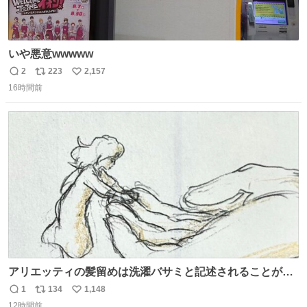
いや悪意wwwww
2
223
2,157
返
リ
い
16時間前
信
ポ
い
数
ス
ね
ト
数
数
アリエッティの髪留めは洗濯バサミと記述されることが多
いですが、もっと小さいプラスチックのクリップです。 バ
1
134
1,148
返
リ
い
ネは使いやすいように強度を調整してあるはず。
12時間前