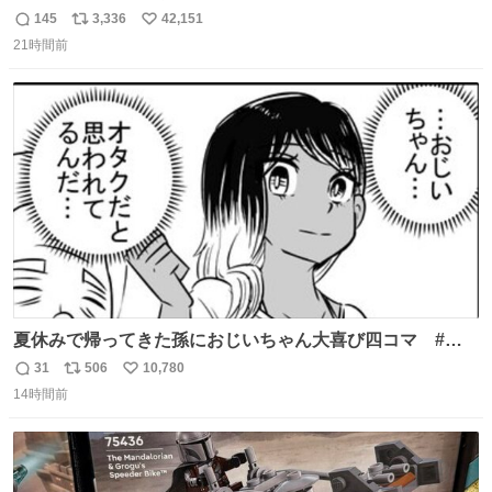
145
3,336
42,151
返
リ
い
21時間前
信
ポ
い
数
ス
ね
ト
数
数
夏休みで帰ってきた孫におじいちゃん大喜び四コマ #四
コマ漫画 #Web漫画 #漫画が読めるハッシュタグ
31
506
10,780
返
リ
い
14時間前
信
ポ
い
数
ス
ね
ト
数
数