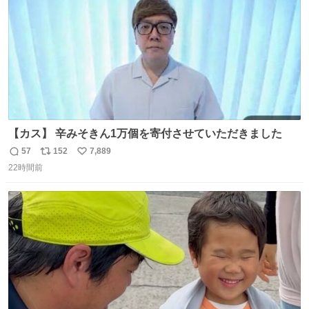
【カス】 辛みそきん1万個を寄付させていただきました
57
152
7,889
返
リ
い
22時間前
信
ポ
い
数
ス
ね
ト
数
数