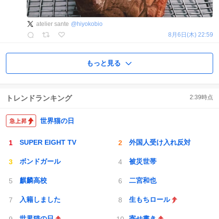
atelier sante
@
hiyokobio
8月6日(木) 22:59
もっと見る
トレンドランキング
2:39
時点
世界猫の日
SUPER EIGHT TV
外国人受け入れ反対
ボンドガール
被災世帯
麒麟高校
二宮和也
入籍しました
生もちロール
世界猫の日
寄せ書き