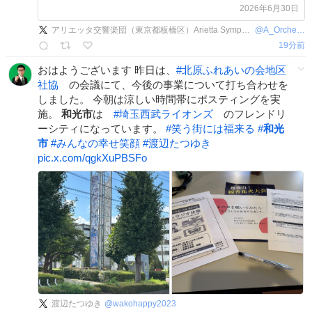
揮: #大市泰範 イープラス
2026年6月30日
eplus.jp/sf/detail/4538… サンアゼリ
アリエッタ交響楽団（東京都板橋区）Arietta Symphony Orchestra Tokyo
@
A_Orchestra
ア 048(468)7771
19分前
sunazalea.or.jp/event/20260811…
おはようございます 昨日は、
#
北原ふれあいの会地区
社協
の会議にて、今後の事業について打ち合わせを
しました。 今朝は涼しい時間帯にポスティングを実
施。
和光市
は
#
埼玉西武ライオンズ
のフレンドリ
ーシティになっています。
#
笑う街には福来る
#
和光
市
#
みんなの幸せ笑顔
#
渡辺たつゆき
pic.x.com/qgkXuPBSFo
渡辺たつゆき
@
wakohappy2023