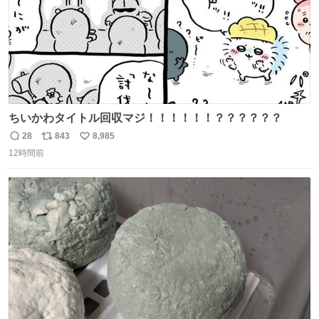
ちいかわタイトル回収マジ！！！！！！？？？？？？
28
843
8,985
返
リ
い
12時間前
信
ポ
い
数
ス
ね
ト
数
数