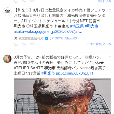
昨日 0:05
【和光市】8月7日は数量限定スイカ特売！桃フェアや
お盆用品大売り出しも開催の「和光農産物直売センタ
ー」8月イベントスケジュール！ | 号外NET 朝霞市・
和光市
〇埼玉県
和光市
👨‍💼東京
#
埼玉県
#
和光市
asaka-wako.goguynet.jp/2026/08/07/ja-…
東京首都圏情報局
@
TOKYO_Shuto634
8月6日(木) 23:15
9月の予告。 2年前の販売で好評だった、 味噌パン、
再登場‼️ 2年ぶりの再販、楽しみに してくださいね❤️
ATELIER SANTE
和光市
天然酵母パン vegan焼き菓子
土曜日だけ営業
#
和光市
pic.x.com/XlJk0n1UTf