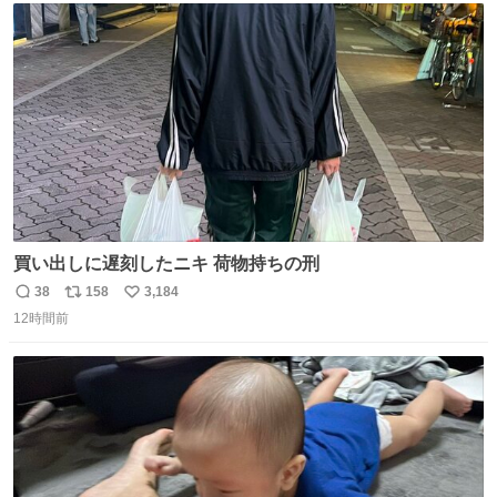
ト
数
数
買い出しに遅刻したニキ 荷物持ちの刑
38
158
3,184
返
リ
い
12時間前
信
ポ
い
数
ス
ね
ト
数
数