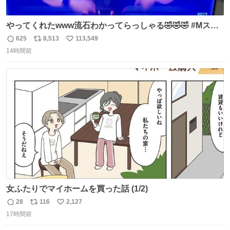
やってくれたwww流石わかってらっしゃる🤣🤣🤣 #Mステ
#西川貴教
625
8,513
113,549
返
リ
い
14時間前
信
ポ
い
数
ス
ね
ト
数
数
女ふたりでマイホームを買った話 (1/2)
28
116
2,127
返
リ
い
17時間前
信
ポ
い
数
ス
ね