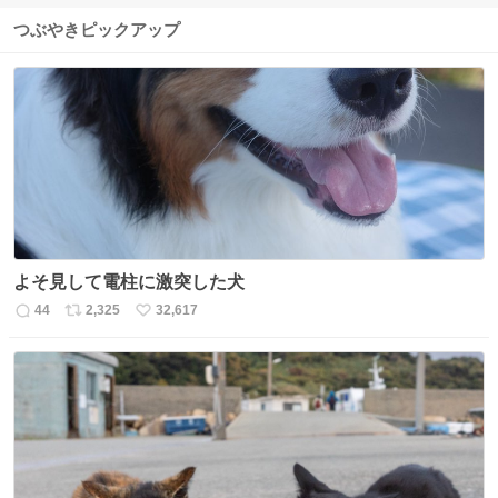
つぶやきピックアップ
よそ見して電柱に激突した犬
44
2,325
32,617
返
リ
い
信
ポ
い
数
ス
ね
ト
数
数