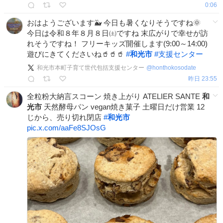
0:06
おはようございます🐳 今日も暑くなりそうですね🌞
今日は令和８年８月８日㈯ですね 末広がりで幸せが訪
れそうですね！ フリーキッズ開催します(9:00～14:00)
遊びにきてくださいね🥤🥤🥤
#
和光市
#
支援センター
和光市本町子育て世代包括支援センター
@
honthokosodate
昨日 23:55
全粒粉大納言スコーン 焼き上がり ATELIER SANTE
和
光市
天然酵母パン vegan焼き菓子 土曜日だけ営業 12
じから、売り切れ閉店
#
和光市
pic.x.com/aaFe8SJOsG