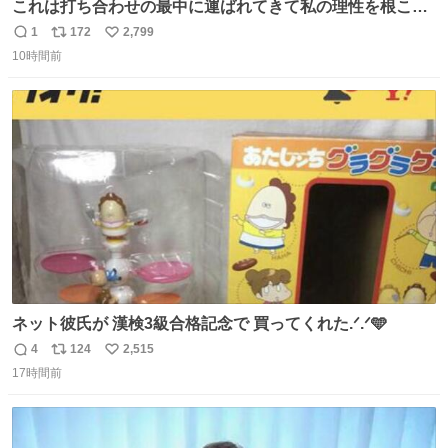
これは打ち合わせの最中に運ばれてきて私の理性を根こそ
ぎ奪い去ったプリンの写真です。
1
172
2,799
返
リ
い
10時間前
信
ポ
い
数
ス
ね
ト
数
数
ネット彼氏が 漢検3級合格記念で 買ってくれた.ᐟ.ᐟ🩵
4
124
2,515
返
リ
い
17時間前
信
ポ
い
数
ス
ね
ト
数
数