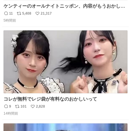
ケンティーのオールナイトニッポン、内容がもうおかしい
#中島健人ANN
11
5,408
21,317
返
リ
い
5時間前
信
ポ
い
数
ス
ね
ト
数
数
コレが無料でレジ袋が有料なのおかしいって
9
101
2,828
返
リ
い
14時間前
信
ポ
い
数
ス
ね
ト
数