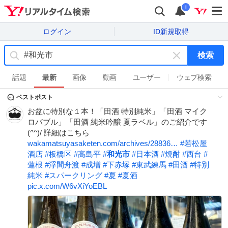
i
ログイン
ID新規取得
検索
キ
ー
話題
最新
画像
動画
ユーザー
ウェブ検索
ワ
ベストポスト
ー
ド
お盆に特別な１本！「田酒 特別純米」「田酒 マイク
を
ロバブル」「田酒 純米吟醸 夏ラベル」のご紹介です
消
(^^)/ 詳細はこちら
す
wakamatsuyasaketen.com/archives/28836…
#
若松屋
酒店
#
板橋区
#
高島平
#
和光市
#
日本酒
#
焼酎
#
西台
#
蓮根
#
浮間舟渡
#
成増
#
下赤塚
#
東武練馬
#
田酒
#
特別
純米
#
スパークリング
#
夏
#
夏酒
pic.x.com/W6vXiYoEBL