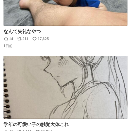
なんて失礼なやつ
14
211
17,625
返
リ
い
1日前
信
ポ
い
数
ス
ね
ト
数
数
学年の可愛い子の触覚大体これ