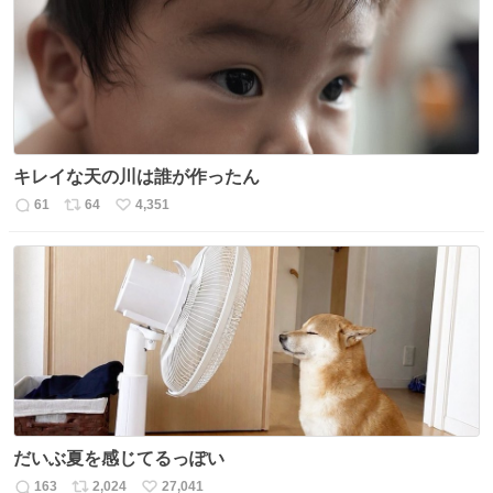
ト
数
数
キレイな天の川は誰が作ったん
61
64
4,351
返
リ
い
信
ポ
い
数
ス
ね
ト
数
数
だいぶ夏を感じてるっぽい
163
2,024
27,041