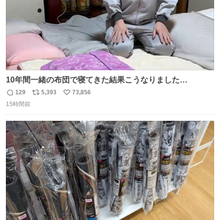
10年間一緒の布団で寝てきた結果こうなりました…
129
5,393
73,856
返
リ
い
15時間前
信
ポ
い
数
ス
ね
ト
数
数