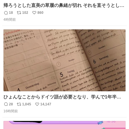
帰ろうとした直美の草履の鼻緒が切れ それを直そうとした
小川がさらに壊し…… 結果、直美をおんぶして送ることに
18
102
860
返
リ
い
なりました。 👇鼻緒はいつも恋のキューピッド？
4時間前
信
ポ
い
web.nhk/tv/an/kazekaor…［見逃し配信中］ #朝ドラ #風
数
ス
ね
薫る 上坂樹里 甲斐翔真
ト
数
数
ひょんなことからドイツ語が必要となり、学んで1年半に
なる。 ちなみに最初の半年で『必携ドイツ文法総まとめ』
28
1,045
14,147
返
リ
い
と『重要単語4000』を数十周して丸暗記した。読み書きに
16時間前
信
ポ
い
困らなくなり、日記も8ヶ月続けて書ける量はこの通り。
数
ス
ね
Geminiの添削もエラーの指摘は激減し、上級の表現を教え
ト
数