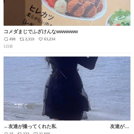
コメダまじでふざけんなwwwwww
498
2,310
63,234
返
リ
い
1日前
信
ポ
い
数
ス
ね
ト
数
数
←友達が撮ってくれた私 友達が描
いてくれた私→