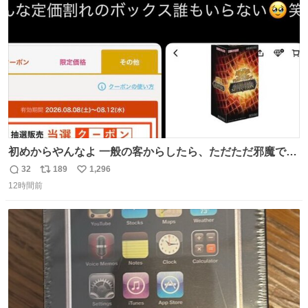
ト
数
数
初めからやんなよ 一般の客からしたら、ただただ邪魔でし
かないのよ
32
189
1,296
返
リ
い
12時間前
信
ポ
い
数
ス
ね
ト
数
数