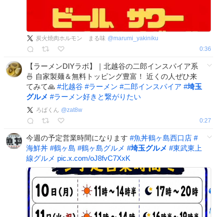
炭火焼肉ホルモン まる味
@
marumi_yakiniku
0:36
【ラーメンDIYラボ】｜北越谷の二郎インスパイア系
🍜 自家製麺＆無料トッピング豊富！ 近くの人ぜひ来
てみて🙏
#
北越谷
#
ラーメン
#
二郎インスパイア
#
埼玉
グルメ
#
ラーメン好きと繋がりたい
ろばくん
@
zat8w
0:27
今週の予定営業時間になります
#
魚丼鶴ヶ島西口店
#
海鮮丼
#
鶴ヶ島
#
鶴ヶ島グルメ
#
埼玉グルメ
#
東武東上
線グルメ
pic.x.com/oJ8fvC7XxK