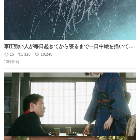
筆圧強い人が毎日起きてから寝るまで一日中絵を描いてる
とこうなる。 異常事態です。
15
326
10,246
返
リ
い
13時間前
信
ポ
い
数
ス
ね
ト
数
数