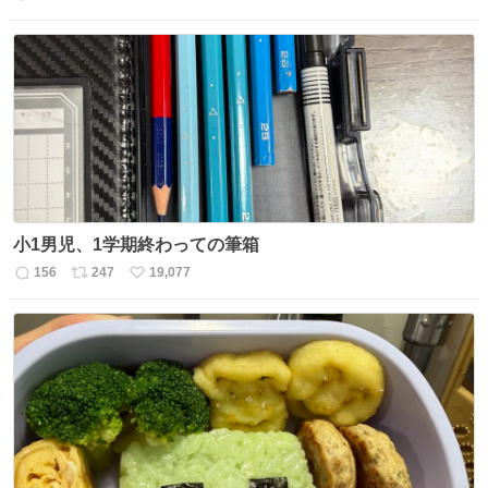
返
リ
い
信
ポ
い
数
ス
ね
ト
数
数
小1男児、1学期終わっての筆箱
156
247
19,077
返
リ
い
信
ポ
い
数
ス
ね
ト
数
数