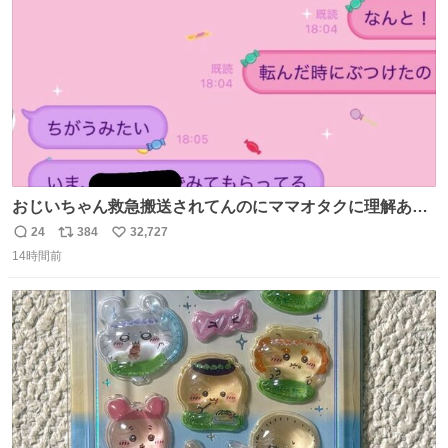
数
てもらう今日この頃。
おじいちゃん救急搬送されてんのにママオタクに理解あっ
て不謹慎だけどウケる
24
384
32,727
返
リ
い
14時間前
信
ポ
い
数
ス
ね
ト
数
数