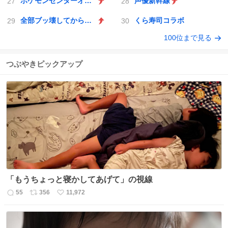
ポケモンセンターオンライン
声優新幹線
全部ブッ壊してから辞めたい
くら寿司コラボ
100位まで見る
つぶやきピックアップ
「もうちょっと寝かしてあげて」の視線
55
356
11,972
返
リ
い
信
ポ
い
数
ス
ね