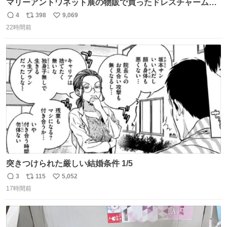
マリーアントワネット展の物販で買ったドレスチャームを
流行りのめじるしアクセサリーにして、リップにつけた
4
398
9,069
返
リ
い
り、同じく物販で購入したシュシュにつけたりしています
22時間前
信
ポ
い
💄💎
数
ス
ね
ト
数
数
突きつけられた厳しい結婚条件 1/5
3
115
5,052
返
リ
い
17時間前
信
ポ
い
数
ス
ね
ト
数
数