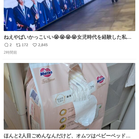
ねえやばいかっこいい😭😭😭😭女児時代を経験した私に
ぶっ刺さりなんだが😭😭😭😭😭
2
172
2,845
返
リ
い
2時間前
信
ポ
い
数
ス
ね
ト
数
数
ほんと2人目ごめんなんだけど、オムツはベビーベッドにS