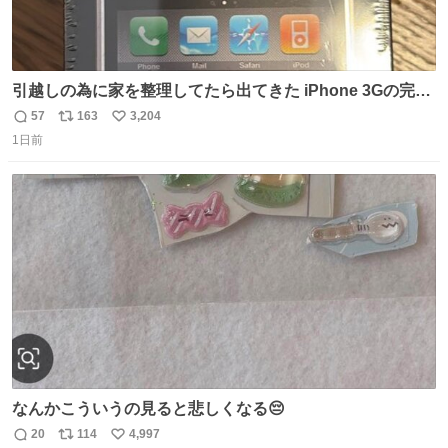
引越しの為に家を整理してたら出てきた iPhone 3Gの完全
未開封品 かなり前に楽天だかで買った多分未使用のデモ機
57
163
3,204
返
リ
い
で-が出るのだと思うんだよね ヤフオクで売れてない190万
1日前
信
ポ
い
があったけど初代じゃあるまいし流石にそこまではねぇ 日
数
ス
ね
本初のモデルではあるけど´д` ; #Apple #iPhone3G
ト
数
数
なんかこういうの見ると悲しくなる😔
20
114
4,997
返
リ
い