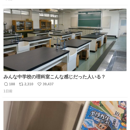
信
ポ
い
数
ス
ね
ト
数
数
みんな中学校の理科室こんな感じだった人いる？
188
2,310
39,437
返
リ
い
1日前
信
ポ
い
数
ス
ね
ト
数
数