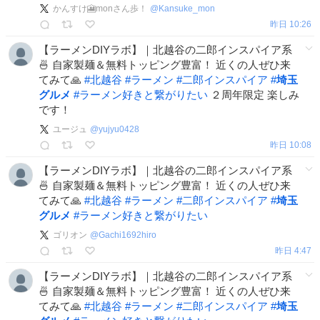
かんすけ🎦monさん歩！
@
Kansuke_mon
昨日 10:26
【ラーメンDIYラボ】｜北越谷の二郎インスパイア系
🍜 自家製麺＆無料トッピング豊富！ 近くの人ぜひ来
てみて🙏
#
北越谷
#
ラーメン
#
二郎インスパイア
#
埼玉
グルメ
#
ラーメン好きと繋がりたい
２周年限定 楽しみ
です！
ユージュ
@
yujyu0428
昨日 10:08
【ラーメンDIYラボ】｜北越谷の二郎インスパイア系
🍜 自家製麺＆無料トッピング豊富！ 近くの人ぜひ来
てみて🙏
#
北越谷
#
ラーメン
#
二郎インスパイア
#
埼玉
グルメ
#
ラーメン好きと繋がりたい
ゴリオン
@
Gachi1692hiro
昨日 4:47
【ラーメンDIYラボ】｜北越谷の二郎インスパイア系
🍜 自家製麺＆無料トッピング豊富！ 近くの人ぜひ来
てみて🙏
#
北越谷
#
ラーメン
#
二郎インスパイア
#
埼玉