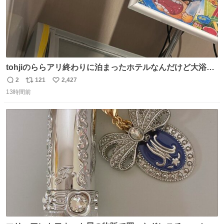
tohjiのららアリ終わりに泊まったホテルなんだけど大浴場
にアイス置いてあって バニラがこれだった 粋な計らいあり
2
121
2,427
返
リ
い
がとう
13時間前
信
ポ
い
数
ス
ね
ト
数
数