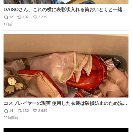
DAISOさん、これの横に表彰状入れる筒おいとくと一緒に
売れますのでご検討下さい
12
197
2,239
返
リ
い
1日前
信
ポ
い
数
ス
ね
ト
数
数
コスプレイヤーの現実 使用した衣装は破損防止のため洗濯
機に入れられないので、大体こんな感じで浸け置きした後
14
132
2,639
返
リ
い
に手洗い…
20時間前
信
ポ
い
数
ス
ね