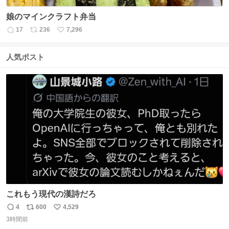
娘のマインクラフト弁当
17
236
7,296
返
リ
い
信
ポ
い
数
ス
ね
人気ポスト
ト
数
数
これもう現代の漢詩だろ
4
600
4,529
返
リ
い
3時間前
信
ポ
い