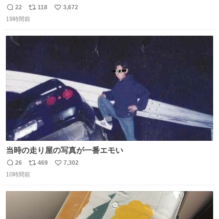
字フックで吊るしてる😂
22
118
3,672
返
リ
い
19時間前
信
ポ
い
数
ス
ね
ト
数
数
当時の走り屋の写真が一番エモい
26
469
7,302
返
リ
い
10時間前
信
ポ
い
数
ス
ね
ト
数
数