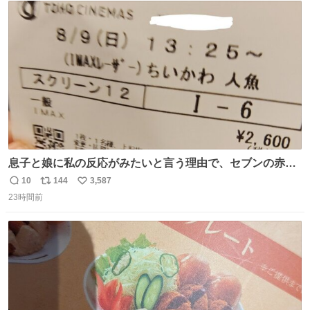
ト
数
数
息子と娘に私の反応がみたいと言う理由で、セブンの赤魚
の煮付けを食べさせられ、ちいかわの映画に連れてこられ
10
144
3,587
返
リ
い
ました 一体どういうことなんやで…
23時間前
信
ポ
い
数
ス
ね
ト
数
数