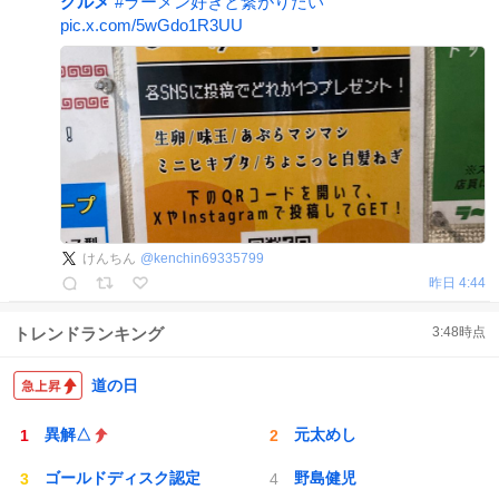
グルメ
#
ラーメン好きと繋がりたい
pic.x.com/5wGdo1R3UU
けんちん
@
kenchin69335799
昨日 4:44
トレンドランキング
3:48
時点
道の日
異解△
元太めし
ゴールドディスク認定
野島健児