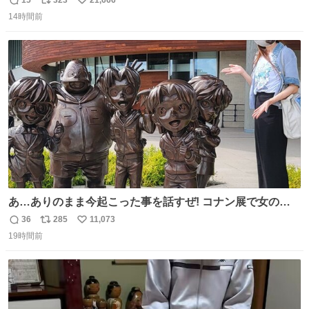
15
323
21,666
返
リ
い
14時間前
信
ポ
い
数
ス
ね
ト
数
数
あ…ありのまま今起こった事を話すぜ! コナン展で女の子
に 「千速さんですか！？」 と声をかけられた。 あぁ鞄の
36
285
11,073
返
リ
い
装飾かなと思ったら 「背も高いし見た目もすごく千速さん
19時間前
信
ポ
い
だと思いました！」 それでは聞いてください。 ＿人人人人
数
ス
ね
人＿ ＞今日は私服＜ ￣Y^Y^Y^Y^Y^￣ #白樹鳥取大阪コ
ト
数
数
ナン旅行2026