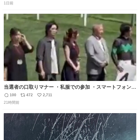
1日前
信
ポ
い
数
ス
ね
ト
数
数
当選者の口取りマナー ・私服での参加 ・スマートフォンで
の撮影 ・調教師へ自分から握手を求める行為 ・シャツをズ
100
472
2,711
返
リ
い
ボンにインしていない服装 ・ボディーバッグの着用 私も口
21時間前
信
ポ
い
ドリに参加したいので、出禁になる前に繰り返し案内して
数
ス
ね
ほしい #DMMバヌーシ
ト
数
数