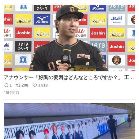
数
ス
ね
ト
数
数
アナウンサー「好調の要因はどんなところですか？」 工藤
「え〜、、、要因、、、」 阪神ファン「ﾌｧﾝﾉｵｶｹﾞｰ!」 工藤
1
208
3,818
返
リ
い
「ファンのおかげですっ！😎」 阪神ファンやっぱりオモロ
15時間前
信
ポ
い
すぎ笑
数
ス
ね
ト
数
数