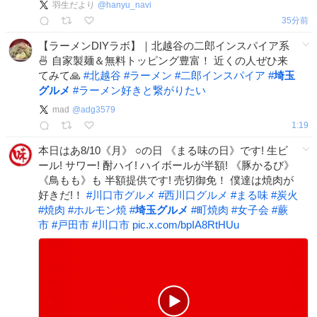
羽生だより
@
hanyu_navi
35分前
【ラーメンDIYラボ】｜北越谷の二郎インスパイア系
🍜 自家製麺＆無料トッピング豊富！ 近くの人ぜひ来
てみて🙏
#
北越谷
#
ラーメン
#
二郎インスパイア
#
埼玉
グルメ
#
ラーメン好きと繋がりたい
mad
@
adg3579
1:19
本日はあ8/10《月》 ○の日 《まる味の日》です! 生ビ
ール! サワー! 酎ハイ! ハイボールが半額! 《豚かるび》
《鳥もも》も 半額提供です! 売切御免！ 僕達は焼肉が
好きだ!！
#
川口市グルメ
#
西川口グルメ
#
まる味
#
炭火
#
焼肉
#
ホルモン焼
#
埼玉グルメ
#
町焼肉
#
女子会
#
蕨
市
#
戸田市
#
川口市
pic.x.com/bpIA8RtHUu