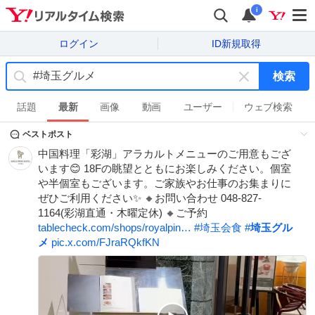
i
ログイン
ID新規取得
検索
キ
ー
話題
最新
画像
動画
ユーザー
ウェブ検索
ワ
ベストポスト
ー
ド
中国料理「彩湖」アラカルトメニューのご用意もござ
を
います😊 18Fの眺望とともにお楽しみください。個室
消
や半個室もございます。ご家族やお仕事のお集まりに
す
ぜひご利用ください✨ 🔸お問い合わせ 048-827-
1164(彩湖直通・木曜定休) 🔸ご予約
tablecheck.com/shops/royalpin…
#
埼玉会食
#
埼玉グル
メ
pic.x.com/FJraRQkfKN