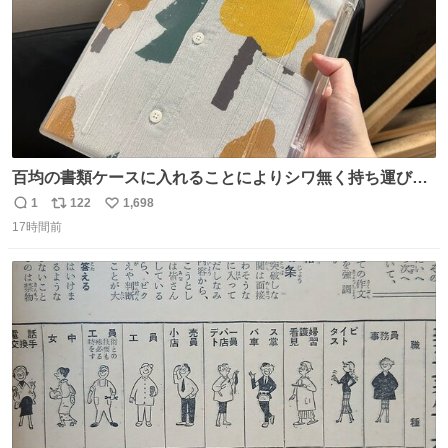
百均の書類ケースに入れることによりシワ無く持ち運びに
成功 いつも劇場のアイロンをお借りしていた ㅤ だいぶ前に
1
122
1,698
返
リ
い
楽屋で誰かが入れているのを見て「真似しよう」と思った
17時間前
信
ポ
い
のを長らく忘れていた 誰だっけ
数
ス
ね
ト
数
数