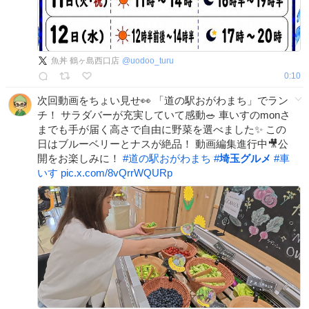
魚丼 鶴ヶ島西口店
@
uodoo_turu
0:10
次回動画をちょい見せ👀 「道の駅おがわまち」でラン
チ！ サラダバーが充実していて感動🥗 車いすのmonさ
までも手が届く高さで自由に野菜を選べました✨ この
日はブルーベリーとナスが絶品！ 動画編集進行中🎥公
開をお楽しみに！
#
道の駅おがわまち
#
埼玉グルメ
#
車
いす
pic.x.com/8vQrrWQURp