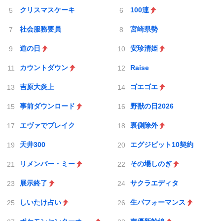
クリスマスケーキ
100連
社会服務要員
宮崎県勢
道の日
安珍清姫
カウントダウン
Raise
吉原大炎上
ゴエゴエ
事前ダウンロード
野獣の日2026
エヴァでブレイク
裏側除外
天井300
エグジビット10契約
リメンバー・ミー
その場しのぎ
展示終了
サクラエディタ
しいたけ占い
生パフォーマンス