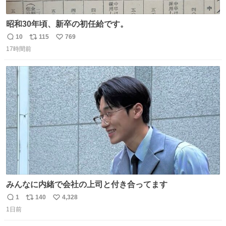
昭和30年頃、新卒の初任給です。
10
115
769
返
リ
い
17時間前
信
ポ
い
数
ス
ね
ト
数
数
みんなに内緒で会社の上司と付き合ってます
1
140
4,328
返
リ
い
1日前
信
ポ
い
数
ス
ね