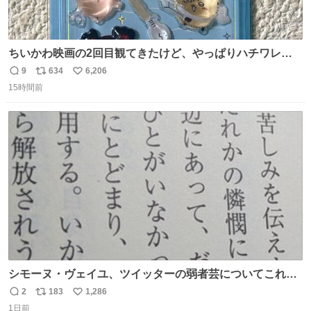
ちいかわ映画の2回目観てきたけど、やっぱりハチワレの
「ハモりすごいよッ…」に対するちいかわの「エ゛ッ!?(い
9
634
6,206
返
リ
い
まそんな場合じゃねぇだろお前よぉ)」が面白すぎる。
15時間前
信
ポ
い
数
ス
ね
ト
数
数
シモーヌ・ヴェイユ、ツイッターの弱者芸についてこれ以
上なく鋭く分析していて本当に凄い。俺辞めちゃうかもイ
2
183
1,286
返
リ
い
ンターネット。これ読み終わったら
1日前