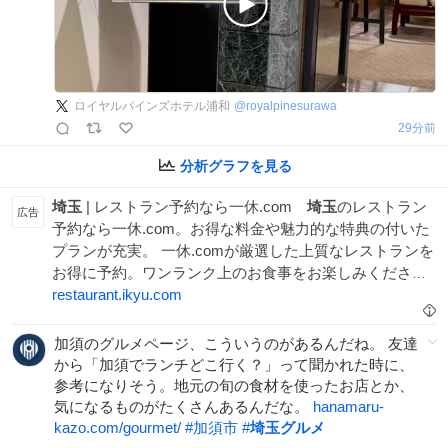
ロイヤルパインズホテル浦和
@
royalpinesurawa
30分前
分析グラフを見る
埼玉
| レストラン予約なら一休.com
埼玉
のレストラン
広告
予約なら一休.com。お得な料金や魅力的な特典の付いた
プランが充実。 一休.comが厳選した上質なレストランを
お得に予約。ワンランク上のお食事をお楽しみくださ
い。
restaurant.ikyu.com
加須のグルメページ、こういうのがあるんだね。 友達
から「加須でランチどこ行く？」って聞かれた時に、
参考になりそう。地元の旬の食材を使ったお店とか、
気になるものがたくさんあるんだな。
hanamaru-
kazo.com/gourmet/
#
加須市
#
埼玉グルメ