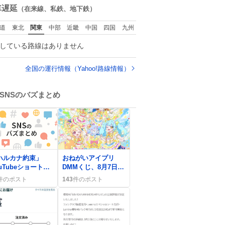
罵倒されるなど。
数
車遅延
（在来線、私鉄、地下鉄）
道
東北
関東
中部
近畿
中国
四国
九州
している路線はありません
全国の運行情報（Yahoo!路線情報）
SNSのバズまとめ
0
ハルカナ約束」
おねがいアイプリ
uTubeショートで
DMMくじ、8月7日発
動の嵐、ファンは
売開始！限定カード
件のポスト
143
件のポスト
泣いた」「やば
と回数制限にファン
」絶賛
歓喜