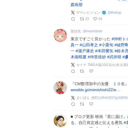
森南朋
ザテレビジョン
@
thetvjp
15
34
返信先:
@
iwaihideto
東京ですごく良かった
#
仲村ト
真一
#
山田孝之
#
小栗旬
#
綾野
一
#
瀬戸康史
#
本田響矢
#
鈴木
木南晴夏
#
仲里依紗
#
武井咲
#
セイナ TMG大阪10/13(火)名
『CM数増加中の女優 １０名
ameblo.jp/mimishishi22/e…
まいぽん
@
ECy3Hm5O7gcG8Nh
■ ブログ更新 映画『君に届け
る、自己肯定感と伝える勇気
#