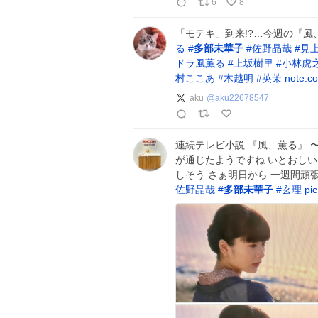
6
8
「モテキ」到来!?…今週の『風
る
#
多部未華子
#
佐野晶哉
#
見
ドラ風薫る
#
上坂樹里
#
小林虎
村ここあ
#
木越明
#
英茉
note.c
aku
@
aku22678547
連続テレビ小説 『風、薫る』 〜
が通じたようですね いとおしい
しそう さぁ明日から 一週間頑
佐野晶哉
#
多部未華子
#
玄理
pi