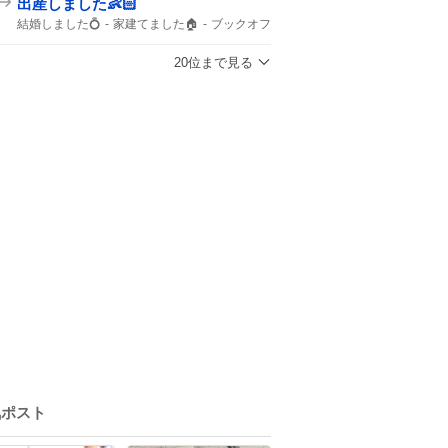
出産しました👶🏻
結婚しました💍
家建てました🏠
ブックオフ
結婚しました
出産しました
ガンプラ
20位まで見る
気ポスト