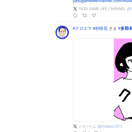
yasugamelifechannel.com/movi
YASU GAME LIFE CHANNEL
@
#
クロエマ
#
杉咲花
さま
#
多部
ジローだよ
@
jirodayo1973