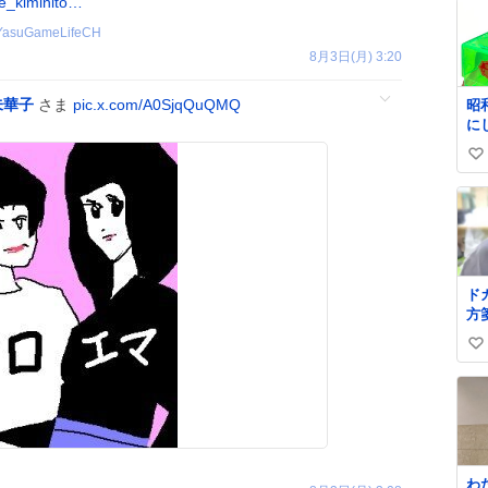
e_kiminito…
YasuGameLifeCH
8月3日(月) 3:20
未華子
さま
pic.x.com/A0SjqQuQMQ
昭
に
刺
い
れ
ン
い
麗
ね
供
数
し
い
ド
方
い
い
ね
数
わ