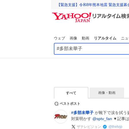
【緊急支援】令和8年熊本地震 緊急支援募
ウェブ
画像
動画
リアルタイム
ニュ
画像・動画
すべて
ベストポスト
#
多部未華子
が靴下で涙を拭う姿
対策明かす
@sptv_fan
▼記事
ザテレビジョン
@
thetvjp