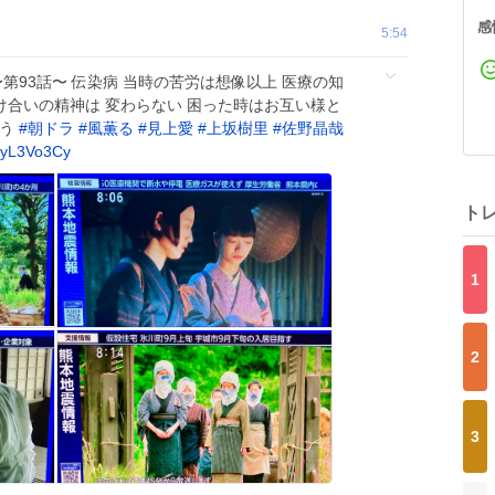
感
5:54
第93話〜 伝染病 当時の苦労は想像以上 医療の知
助け合いの精神は 変わらない 困った時はお互い様と
思う
#
朝ドラ
#
風薫る
#
見上愛
#
上坂樹里
#
佐野晶哉
xyL3Vo3Cy
ト
1
2
3