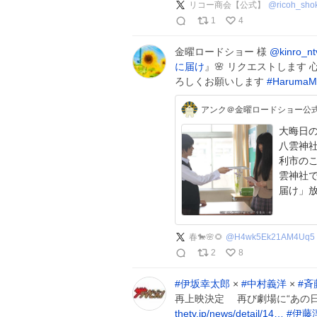
リコー商会【公式】
@
ricoh_sho
1
4
金曜ロードショー 様
@kinro_nt
に届け
』🌸 リクエストします
ろしくお願いします
#
HarumaM
アンク＠金曜ロードショー公
大晦日
八雲神
利市の
雲神社で
届け」
春🐎🌸🌻
@
H4wk5Ek21AM4Uq5
2
8
#
伊坂幸太郎
×
#
中村義洋
×
#
斉
再上映決定 再び劇場に“あの日
thetv.jp/news/detail/14…
#
伊藤