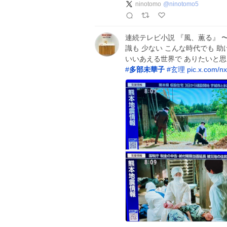
ninotomo
@
ninotomo5
連続テレビ小説 『風、薫る』 〜
識も 少ない こんな時代でも 
いいあえる世界で ありたいと
#
多部未華子
#
玄理
pic.x.com/n