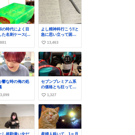
和の時代によく目
よし精神科行こう‼️と
した名刺ケース(名
急に思い立って困っ
を作るとこれに入
てること書き出して
881
13,463
い
て渡された)はウラ
たらペン止まらなく
ガラスのような綺
なってすごい勢いで
い
な発色なので、子
埋まってワロタ
ね
たちの宝物入れと
数
て二次利用されて
ましたとさ。
カ鬱な時の俺の処
セブンプレミアム系
箋
の価格とち狂ってて
今これ
3,099
1,327
い
い
ね
数
たし超勘違い女だ
産婦人科いて、1ヶ月