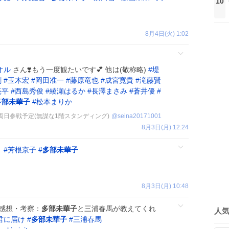
10
8月4日(火) 1:02
オル
さん❣️もう一度観たいです💕 他は(敬称略)
#
堤
剛
#
玉木宏
#
岡田准一
#
藤原竜也
#
成宮寛貴
#
滝藤賢
亮平
#
西島秀俊
#
綾瀬はるか
#
長澤まさみ
#
蒼井優
#
多部未華子
#
松本まりか
古屋両日参戦予定(無謀な1階スタンディング)
@
seina20171001
8月3日(月) 12:24
』
#
芳根京子
#
多部未華子
8月3日(月) 10:48
』感想・考察：
多部未華子
と三浦春馬が教えてくれ
人
君に届け
#
多部未華子
#
三浦春馬