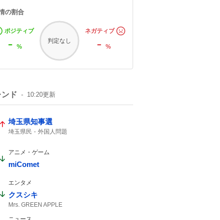
情の割合
ポジティブ
ネガティブ
-
-
判定なし
%
%
レンド
10:20
更新
埼玉県知事選
埼玉県民
外国人問題
アニメ・ゲーム
miComet
エンタメ
クスシキ
Mrs. GREEN APPLE
ニュース