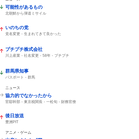
可能性があるもの
北朝鮮から弾道ミサイル
弾道ミサイルの可能性
北朝鮮から
日本周辺
北朝鮮が弾道ミサイル
落下した
いのちの党
弾道ミサイル
防衛省
ミサイル
党名変更
生まれてきて良かった
れいわ新選組
いのち
プチプチ株式会社
川上産業
社名変更
58年
プチプチ
群馬県知事
パスポート
群馬
ニュース
協力的でなかったから
官邸幹部
東京税関長
一松旬
財務官僚
一松旬・主計局次長
強い意向
後日放送
豊洲PIT
アニメ・ゲーム