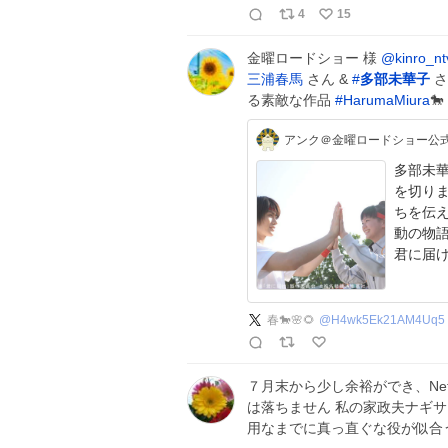
4
15
金曜ロードショー 様
@kinro_nt
三浦春馬
さん &
#
多部未華子
さ
る素敵な作品
#
HarumaMiura
🐎
アンク＠金曜ロードショー公
多部未
を切り
ちを伝
動の物語
君に届け #
春🐎🌸🌻
@
H4wk5Ek21AM4Uq5
７月末から少し余裕ができ、Net
は落ちません 私の家政夫ナギサ
用なまでに真っ直ぐな役が似合