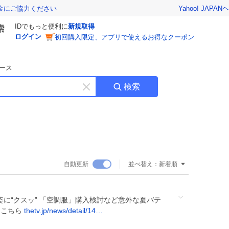
Yahoo! JAPAN
ヘ
金にご協力ください
IDでもっと便利に
新規取得
ログイン
初回購入限定、アプリで使えるお得なクーポン
ース
検索
キ
ー
ワ
ー
ド
を
消
自動更新
並べ替え：
新着順
す
に“クスッ” 「空調服」購入検討など意外な夏バテ
はこちら
thetv.jp/news/detail/14…