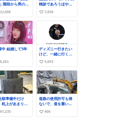
ら男の人
検診であろうほやほ
降りて来てたんだ
や赤ちゃん👩‍🍼と推
12,006
3,928
い
ど この格好の女が
定2,3歳の女の子👧🏻
ってたら一回は足
をワンオペで連れて
い
止まるでしょ？普
るママがいるのだけ
ね
。降りてきたのは
ども 女の子ずっとマ
数
事帰りっぽい男の
マの側から離れな
で、足取り重そう
い…⁉️ 手を繋がなく
歩いてて見るから
てもうろちょろしな
交際中 結婚して5年
ディズニー行きたい
異変を感じたんだ
いしママが歩いたら
けど、一緒に行くほ
ど
ピクミンみたいにﾄﾃﾄ
ど仲のいい友達が居
ﾃついてってるし逃走
6,261
5,003
い
ない… ほんでこれ
しないし脱走しない
い
し逃げないし走ら文
字数
ね
数
化祭準備中だけ
道路の使用許可も得
、机上があまりに
ないで、道を塞いだ
じめっぽすぎる
まま解体作業して
97,235
906
い
る。 写真を撮ろうと
したら「勝手に写真
い
撮るな馬鹿野郎」と
ね