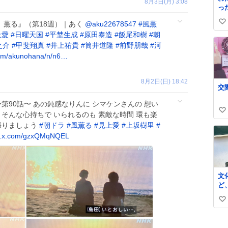
8月3日(月) 3:08
った 階段か
が
、薫る』（第18週）｜あく
@aku22678547
#
風薫
い
け
上愛
#
日曜天国
#
平埜生成
#
原田泰造
#
飯尾和樹
#
朝
立
い
が
之介
#
甲斐翔真
#
井上祐貴
#
筒井道隆
#
前野朋哉
#
河
ね
通
om/akunohana/n/n6…
数
仕
人
に
8月2日(日) 18:42
に
け
第90話〜 あの鈍感なりんに シマケンさんの 想い
 そんな心持ちで いられるのも 素敵な時間 環も楽
い
張りましょう
#
朝ドラ
#
風薫る
#
見上愛
#
上坂樹里
#
い
c.x.com/gzxQMqNQEL
ね
数
文
ど
い
い
い
ね