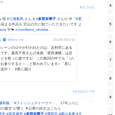
kai
4
昨日 14:51
v
様
#
三浦春馬
さん &
#
多部未華子
さんの 🌸『
#
君
5
 心温まる作品を 沢山の方に観ていただきたいです よ
iura
🌸🐎
x.com/kinro_ntv/stat…
式
@kinro_ntv
2015年3月27日
6
のシーンのロケが行われたのは、足利市にある
社です。森高千里さんの名曲「渡良瀬橋」は足
ことを歌った曲ですが、この歌詞の中でも「♪八
7
お参りすると～」と歌われています♪ 「君に
放送中！ #君に届け
8
8月4日(火) 7:04
9
藤和義
「
#
フィッシュストーリー
」、 17年ぶりに
の爆音”が響く ▼記事の続きはこちら
淳史
#
高良健吾
#
多部未華子
#
濱田岳
#
森山未來
#
大