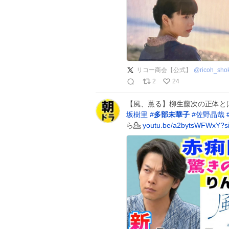
リコー商会【公式】
@
ricoh_sho
2
24
【風、薫る】柳生藤次の正体と
坂樹里
#
多部未華子
#
佐野晶哉
ら💁
youtu.be/a2bytsWFWxY?s