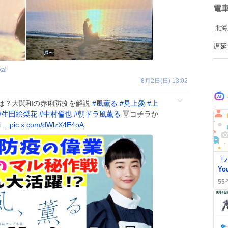
数
電
北海
遅延
kai
8月2日(日) 13:02
は？大関和の赤痢防疫を解説
#
風薫る
#
見上愛
#
上
#
生田絵梨花
#
中村倫也
#
朝ドラ風薫る
🔻コチラか
i…
pic.x.com/dWlzX4E4oA
「
Yo
感
55
「
い