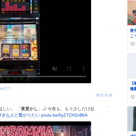
夜
こ
ろ
い
毛
い
い
と
ね
ス
数
で
い
ラ
【
の
avi777
撮
開
盗
昨日 9:18
＆
い
察
て
ne
い
い
ほしい。 「
夜更かし
」🌙 今夜も、もう少しだけ起
art
ね
好きな人と繋がりたい
youtu.be/5yZ7CH2oB6A
は
数
さ
ま
か