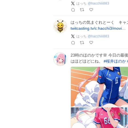
はっち
@
hacchiii883
はっちの気まぐれとーく キャス
twitcasting.tv/c:hacchi3/movi…
はっち
@
hacchiii883
23時のほのかです🌸 今日の
はほどほどにね。
#
桜井ほのか