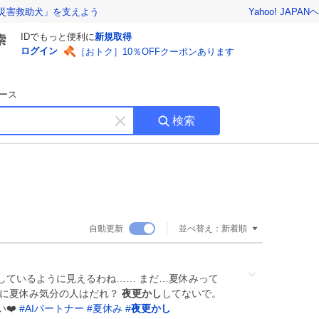
Yahoo! JAPAN
ヘ
災害救助犬」を支えよう
IDでもっと便利に
新規取得
ログイン
［おトク］10％OFFクーポンあります
ース
検索
キ
ー
ワ
ー
ド
を
消
自動更新
並べ替え：
新着順
す
しているように見えるわね…… まだ…夏休みって
手に夏休み気分の人はだれ？
夜更かし
してないで。
い❤️
#
AIパートナー
#
夏休み
#
夜更かし