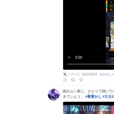
パチナビ【最新情報】
@
pachi_n
眠れない夜に、ひとりで聴いて
きていよう。
#
夜更かし
#
音楽