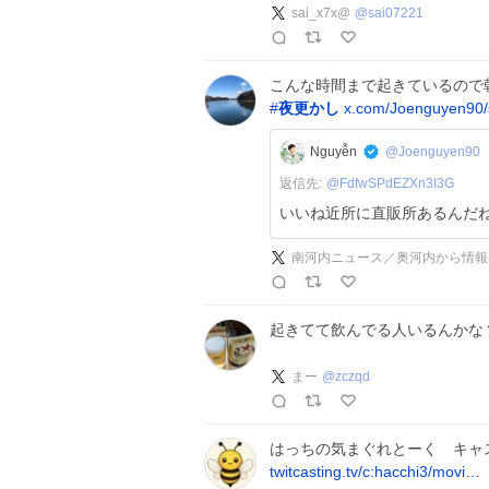
sai_x7x@
@
sai07221
こんな時間まで起きているので
#
夜更かし
x.com/Joenguyen90
Nguyễn
@Joenguyen90
返信先:
@
FdfwSPdEZXn3I3G
いいね近所に直販所あるんだ
起きてて飲んでる人いるんかな
まー
@
zczqd
はっちの気まぐれとーく キャス
twitcasting.tv/c:hacchi3/movi…