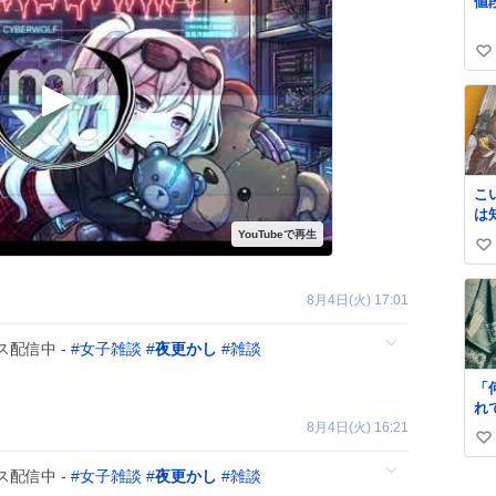
値
す
ま
門
い
上
い
ね
ね
数
こ
は
史
い
𝑩
い
8月4日(火) 17:01
ね
数
配信中 -
#
女子雑談
#
夜更かし
#
雑談
「
れ
8月4日(火) 16:21
すぎ
い
立
ー
い
配信中 -
#
女子雑談
#
夜更かし
#
雑談
「
ね