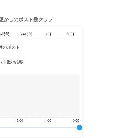
夜更かしの
ポスト数グラフ
6時間
24時間
7日
30日
件のポスト
スト数の推移
2:00
4:00
6:00