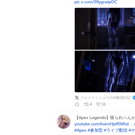
pic.x.com/39ygrwipOC
ジェミー｜ショウのAI観測日記
4
32
【Apex Legends】寝られへ
youtube.com/live/xHptf5Mhd…
#
Apex
#
参加型
#
ライブ配信
#