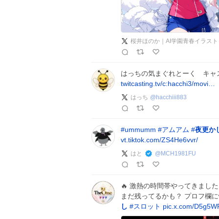
桜井ほのか｜AI学園青春イラスト
はっちの気まぐれとーく キャス
twitcasting.tv/c:hacchi3/movi…
はっち
@
hacchiii883
#
ummumm
#
アムアム
#
夜更か
vt.tiktok.com/ZS4He6vvr/
はと
@
MCH1981FU
🔥 激熱の時間帯やってきました
まだ残ってるかも？ プロフ欄に情
し
#
スロット
pic.x.com/D5g5