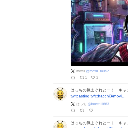
moxu
@
moxu_music
1
2
はっちの気まぐれとーく キャス
twitcasting.tv/c:hacchi3/movi…
はっち
@
hacchiii883
はっちの気まぐれとーく キャス