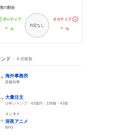
情の割合
ポジティブ
ネガティブ
-
-
判定なし
%
%
レンド
6:10
更新
海外事務所
斎藤知事
大量注文
少年ジャンプ
43億円
238個
43億
ジャンプ
ジャンプ+
エンタメ
深夜アニメ
BPO