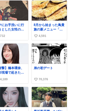
中にお手洗いに行
8月から始まった鳥貴
うとした女性の後
族の新メニュー「フ
に突如現れ、髪の
ライド茄子」がうま
732
4,591
い
にガブリと嚙みつ
すぎでした 信じ
たのは、「髪切」
て……
い
いう真っ黒なモン
ね
ター。顔をアップ
数
みるとちょっと怖
、正体不明のキャ
クターです。原宿
衝撃】橋本環奈、
弟の初デート
太田記念美術館で
影現場で起きた窃
催中の「アニマル
事件を明かす「警
モンスター」展に
4,189
70,376
い
が来てました」
8/23まで展示して
ws.livedoor.com/
い
ます。
icle/detail… 橋本
ね
「撮影現場で照明
数
んのケーブルが盗
れて…。廃工場と
で撮影してたんで