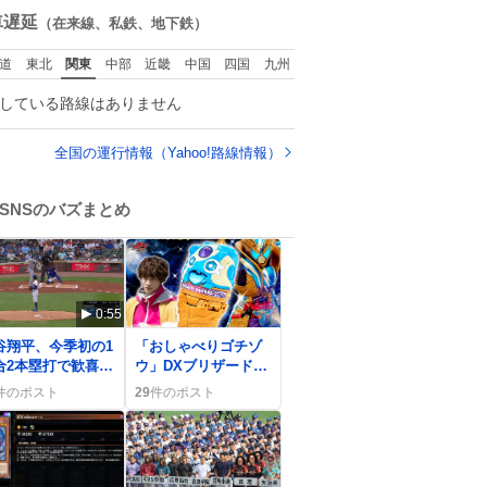
い」という言葉を
数
車遅延
（在来線、私鉄、地下鉄）
わず「勇敢すぎま
」と洒落っ気たっ
道
東北
関東
中部
近畿
中国
四国
九州
りにたしなめる当
の言葉選びよ 勇敢
している路線はありません
ぎます、使ってい
たい… （昭和4年
人倶楽部新年号よ
全国の運行情報（Yahoo!路線情報）
）
SNSのバズまとめ
0:55
0
谷翔平、今季初の1
「おしゃべりゴチゾ
合2本塁打で歓喜
ウ」DXブリザードソ
ジャースは惜敗
ルベエ登場にファン
件のポスト
29
件のポスト
歓喜「まさかの進
化」