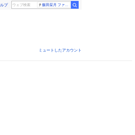
ルプ
飯田栞月 ファントム
ミュートしたアカウント