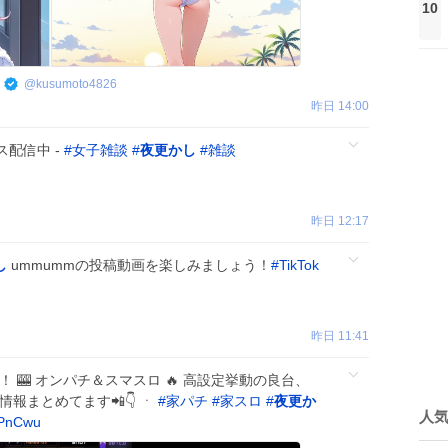
10
@
kusumoto4826
昨日 14:00
配信中 -
#
女子雑談
#
夜更かし
#
雑談
昨日 12:17
し
ummummの投稿動画を楽しみましょう！
#
TikTok
昨日 11:41
！ 🎰 オンパチ＆スマスロ 🔥 高設定挙動の良台、
報まとめてます📲👇 ㆍ
#
家パチ
#
家スロ
#
夜更か
人
WPnCwu