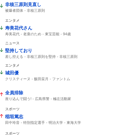
非核三原則見直し
被爆者団体
非核三原則
エンタメ
寿美花代さん
寿美花代
老衰のため
東宝芸能
94歳
高島忠夫
高嶋政宏
髙嶋政宏
ニュース
最期の最期まで...
おしどり夫婦
最期まで
堅持しており
差し控える
非核三原則を堅持
非核三原則
唯一の戦争被爆国
広島平和記念式典
エンタメ
被爆国として
城田優
クリスティーヌ
飯田栞月
ファントム
加藤和樹
小南満佑子
栞月
天使の歌声
ミュージカル
2027年10月
全身全霊
全員排除
座り込んで闘う!
広島県警
極左活動家
座り込んで闘う
座り込んで
広島市中区
スポーツ
稲垣篤志
田中玲音
特別指定選手
明治大学
東海大学
JFA
2029年
サッカー
Jリーグ
スポーツ