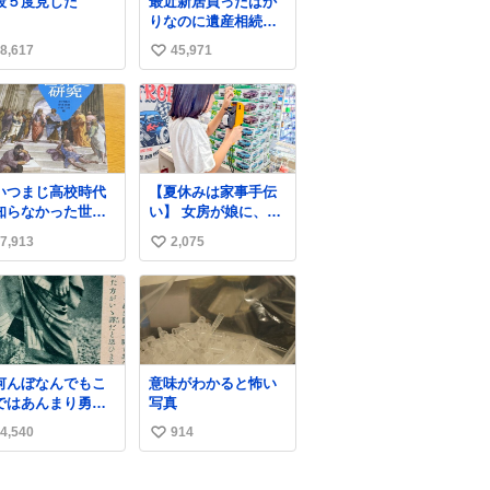
段５度見した
最近新居買ったばか
けど。警察が来て
りなのに遺産相続で
した」と述懐。専
家もらっちゃった長
家も「銅の価値が
8,617
45,971
い
男
がってるんですよ
い
…」と反応した。
ね
数
いつまじ高校時代
【夏休みは家事手伝
知らなかった世界
い】 女房が娘に、働
が溢れすぎてて
いたらバイト代もら
7,913
2,075
い
𝑮 𝑳𝑶𝑽𝑬＿＿
えば？と言ったら、
娘は、いらない、と
い
言って黙々と働いて
ね
くれました。 あとで
数
ソフトクリーム買っ
てやろうと思いまし
た。
何んぼなんでもこ
意味がわかると怖い
ではあんまり勇敢
写真
ます。」 女性の
4,540
914
い
ち振る舞い指南コ
ナーで、大股を
い
下品」や「はした
ね