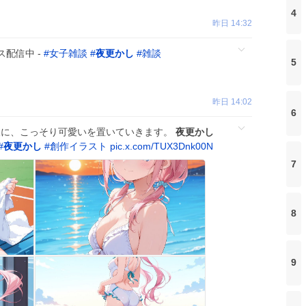
4
昨日 14:32
配信中 -
#
女子雑談
#
夜更かし
#
雑談
5
昨日 14:02
6
最後に、こっそり可愛いを置いていきます。
夜更かし
#
夜更かし
#
創作イラスト
pic.x.com/TUX3Dnk00N
7
8
9