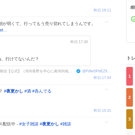
感
昨日 19:11
朝が弱くて、行ってもう売り切れてしまうんです。
/st…
昨日 17:30
ト
ね、行けてないんだ？
南河内ニュース／奥河内から情報発信【公式】（河内長野を中心に南河内地域の情報発信します）
@
FdfwSPdEZXn3I3G
1
昨日 17:34
？
#
夜更かし
#
酒
#
呑んでる
2
昨日 15:31
3
配信中 -
#
女子雑談
#
夜更かし
#
雑談