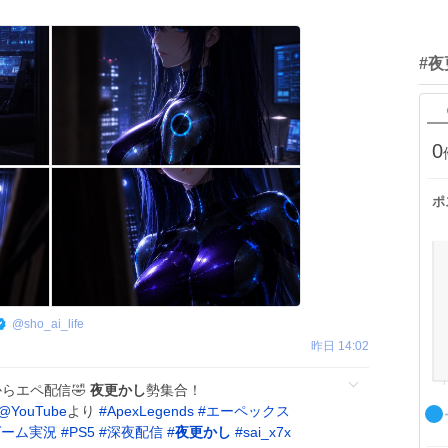
#
0
ポ
@
sho_ai_life
昨日 14:02
んからエペ配信🤣
夜更かし
勢集合！
@YouTube
より
#
ApexLegends
#
エーペックス
ゲーム実況
#
PS5
#
深夜配信
#
夜更かし
#
sai_x7x