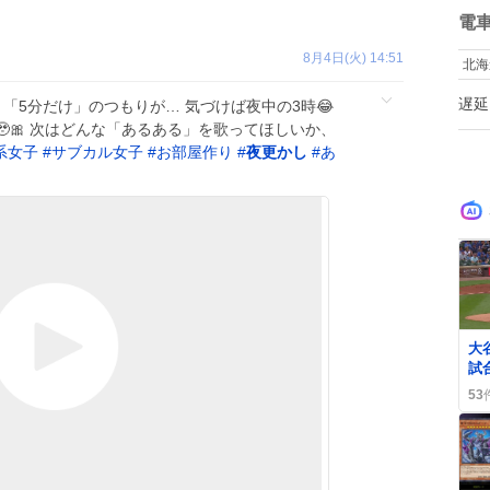
な
数
電
使
す
8月4日(火) 14:51
北海
ぷ
時
遅延
 「5分だけ」のつもりが… 気づけば夜中の3時😂
す
🎀 次はどんな「あるある」を歌ってほしいか、
き
婦
系女子
#
サブカル女子
#
お部屋作り
#
夜更かし
#
あ
り
大
試
ド
53