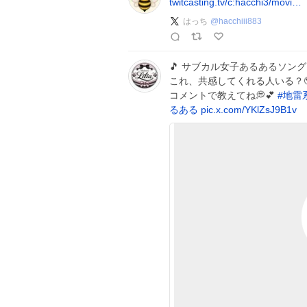
twitcasting.tv/c:hacchi3/movi…
はっち
@
hacchiii883
🎵 サブカル女子あるあるソング
これ、共感してくれる人いる？
コメントで教えてね💭💕
#
地雷
るある
pic.x.com/YKlZsJ9B1v