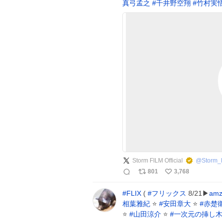
真弓孟之
#
千井野空翔
#
竹村実
Storm FILM Official
@
Storm_
801
3,768
#
FLIX
(
#
フリックス
8/21▶
amz
相葉雅紀
⭐
#
安田章大
⭐
#
赤楚
⭐
#
山田涼介
⭐
#
一次元の挿し