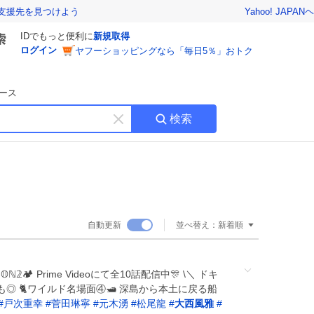
Yahoo! JAPAN
ヘ
支援先を見つけよう
IDでもっと便利に
新規取得
ログイン
ヤフーショッピングなら「毎日5％」おトク
ース
検索
キ
ー
ワ
ー
ド
を
消
自動更新
並べ替え：
新着順
す
𝔸𝕊𝕆ℕ𝟚🏕️ Prime Videoにて全10話配信中🎊 \＼ ドキ
 🐈ワイルド名場面④🛥️ 深島から本土に戻る船
#
戸次重幸
#
菅田琳寧
#
元木湧
#
松尾龍
#
大西風雅
#