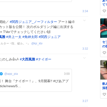
あ
て
3:34
い
い
開始／
#
関西ジュニア_ノーフィルター
アート編🎨
ね
カット版を公開！ 次のボルダリング編に出演する
数
 TVerでチェックしてください🙌
風雅
#
井上一太
#
角紳太郎
#
関西ジュニア
セ
ルター ~殻、破ル。~』
@
kjr_ktv
の
3:32
今
い
たのしみ👍🎶
#
大西風雅
#
ナイボー
い
ね
数
@app_pia
3:00
 舞台『ナイボー！』、9月開幕!! #ぴあアプ
飲
icle/news/5…
深
廊
い
た
か
3:27
い
い
ね