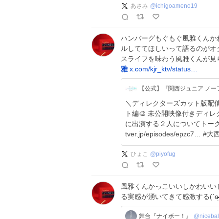
あさみ
@
ichigoameno19
ハンバーグもぐもぐ風雅くんか
ルしててほしいって語るのがオ
スライフを味わう風雅くんが見
雅
x.com/kjr_ktv/status…
【公式】『関西ジュニア ノー
＼ディレクターズカット版配信開始／ #関西ジュニア_ノー
ト編🎨 未公開映像付きディレクターズ
に出演する２人についてトークし
ひょこ
@
piyofug
風雅くんかっこいいしかわいいし
る実感が湧いてきて感激する(ˊo̴̶̷̤ ̫ o̴̶
舞台『ナイボー！』
@nicebal