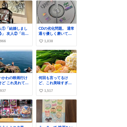
人①「結婚しまし
CDの劣化問題。 通常
💍」 友人②「出産
通り優しく磨いてい
ました👼🏻」 友人
たのですが、 薄い氷
966
1,038
い
「マイホーム建て
のようにバリッと割
た🏡」 私「ｺｽﾄｺ
れてしまいまし
い
ﾞｨﾝ・ｼﾞｬﾘﾝさん
た。。 中々高価なソ
ね
床の間に飾ってみ
フトなので辛いです
数
した」
😭 数十年後にはCD
ゲームソフト、 みな
こうなってしまうの
いかわの映画行け
何回も言ってるけ
でしょうか。。
けど これ見れてよ
ど、これ美味すぎん
った ネタバレあっ
の！！！低カロリー
937
1,517
い
らごめんなさい
で満足感エグいから
一生食べてる😭
い
ね
数