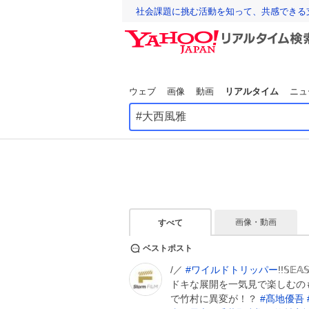
社会課題に挑む活動を知って、共感できる
ウェブ
画像
動画
リアルタイム
ニュ
画像・動画
すべて
ベストポスト
/／
#
ワイルドトリッパー
!!𝕊
ドキな展開を一気見で楽しむのも◎
で竹村に異変が！？
#
髙地優吾