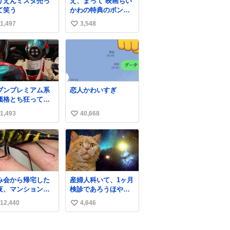
りえんミスタ売っ
え、まって 映画ちい
て笑う
かわの特典のボンボ
ンドロップシール も
1,497
3,548
い
うメルカリにでてる
やん #ちいかわ
い
ね
数
ブンプレミアム系
恋人かわいすぎ
価格とち狂ってて
これ
1,493
40,668
い
い
ね
数
み会から帰宅した
産婦人科いて、1ヶ月
夜、マンションの
検診であろうほやほ
下にいらっしゃっ
や赤ちゃん👩‍🍼と推
12,440
4,646
い
オニヤンマ様 まさ
定2,3歳の女の子👧🏻
こんな都会でお会
をワンオペで連れて
い
できるなんて思っ
るママがいるのだけ
ね