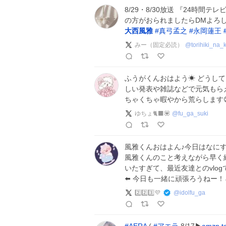
8/29・8/30放送 『24時間
の方がおられましたらDMよろ
大西風雅
#
真弓孟之
#
永岡蓮王
みー（固定必読）
@
torihiki_na_
ふうがくんおはよう☀ どうし
しい発表や雑誌などで元気もらえ
ちゃくちゃ暇やから荒らします
ゆちょ🐈‍⬛💟
@
fu_ga_suki
風雅くんおはよん♪今日はなにするの
風雅くんのこと考えながら早く終わらせ
いたすぎて、最近友達とのvlo
⬅️ 今日も一緒に頑張ろうねー！
2️⃣2️⃣3️⃣💜
@
idolfu_ga