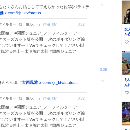
たくさんお話ししててえらかったね🥰(バラエテ
雅
x.com/kjr_ktv/status…
フィルター ~殻、破ル。~』
@kjr_ktv
3:32
友
フィルター アー
た
カット版を公開！ 次のボルダリング編
し
い
③
ています👀 TVerでチェックしてください🙌
まし
い
tver.jp/episodes/epzc7… #大西風雅 #井上一太 #角紳太郎 #関西ジュニア
のﾃ
ね
を
数
ま
3:39
ち
いい👍🏻💘
#
大西風雅
x.com/kjr_ktv/status…
ん
か
い
た
フィルター ~殻、破ル。~』
@kjr_ktv
3:32
い
フィルター アー
ね
カット版を公開！ 次のボルダリング編
数
ています👀 TVerでチェックしてください🙌
tver.jp/episodes/epzc7… #大西風雅 #井上一太 #角紳太郎 #関西ジュニア