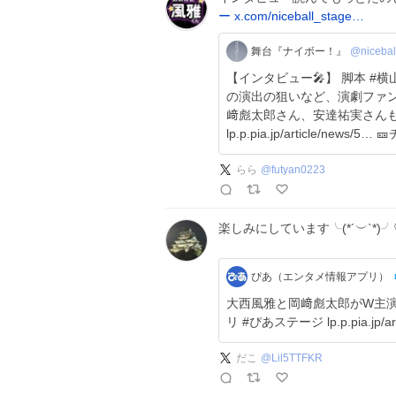
ー
x.com/niceball_stage…
舞台『ナイボー！』
@nicebal
【インタビュー🎤】 脚本 #
の演出の狙いなど、演劇ファン必読の記
﨑彪太郎さん、安達祐実さんも参
lp.p
らら
@
futyan0223
楽しみにしています╰(*´︶`*)
ぴあ（エンタメ情報アプリ）
大西風雅と岡﨑彪太郎がW主演！
リ #ぴあステージ lp.p.pia.jp/art
だこ
@
Lil5TTFKR