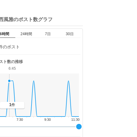
大西風雅の
ポスト数グラフ
6時間
24時間
7日
30日
件のポスト
スト数の推移
6:45
1
件
7:30
9:30
11:30