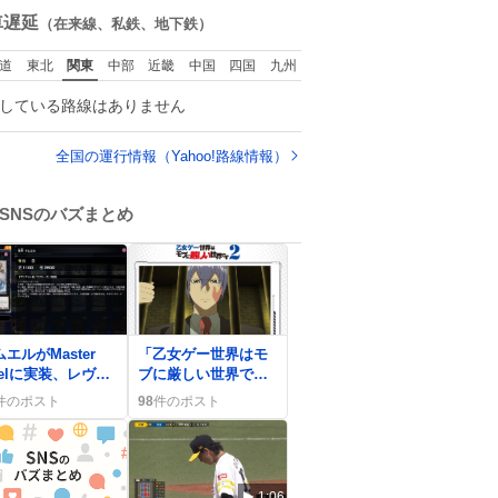
おらず大興奮して
ども 女の子ずっとマ
数
車遅延
（在来線、私鉄、地下鉄）
ります かっこよす
マの側から離れな
る 指を差し伸べる
い…⁉️ 手を繋がなく
道
東北
関東
中部
近畿
中国
四国
九州
乗ってきてくれた
てもうろちょろしな
でひとまず一緒に
いしママが歩いたら
している路線はありません
宅しましたが、飛
ピクミンみたいにﾄﾃﾄ
ないということは
ﾃついてってるし逃走
っていらっしゃる
しないし脱走しない
全国の運行情報（Yahoo!路線情報）
でしょうか…素敵
し逃げないし走ら文
ぎる
字数
SNSのバズまとめ
0
エルがMaster
「乙女ゲー世界はモ
uelに実装、レヴァ
ブに厳しい世界です
ーと共に登場でフ
2」第5話放送、「建
件のポスト
98
件のポスト
ン歓喜の声続出
前が大好き」や「バ
カ5人」に歓喜
1:06