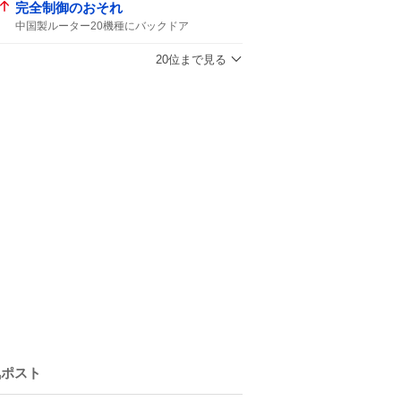
完全制御のおそれ
中国製ルーター20機種にバックドア
中国製ルーター20機種
バックドア
外部から
中国製ルーター
ルーター
20位まで見る
気ポスト