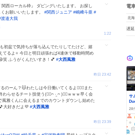
て
テレビ 関西ローカル枠』 ダビングいたします。 お探し
数
電
お
しくお願いいたします。
#
関西ジュニア
#
嶋﨑斗亜
#
ぎ
北海
#
渡邉大我
と
の
k
遅延
帰
1:22
ば
弱
の
ても初盆で気持ちが落ち込んでたりしてたけど、嬉
す
てるよ⭐️ 今日と明日頑張れば4連休で移動時間め
笑 ふうがくんだいすき！💕
#
大西風雅
昨日 23:42
ーん？😽わたしは今日働いてくるよ🤦🏻‍♀️また
0
るチート技使う(👍🏻ᴖ ·̫ ᴖ )👍🏻ｗｗｗ早く会
サム
gで風雅くんに会えるまでのカウントダウンし始めた
D
🎵大好きだよ💜
#
大西風雅
リ
28
ァ
昨日 23:39