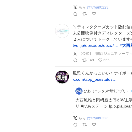
らら
@
futyan0223
＼ディレクターズカット版配信
未公開映像付きディレクターズ
２人についてトークしています👀
tver.jp/episodes/epzc7…
#
大西
【公式】『関西ジュニア ノーフィ
149
665
風雅くんかっこいい⭐️ ナイボー
x.com/app_pia/status…
ぴあ（エンタメ情報アプリ）
大西風雅と岡﨑彪太郎がW主演！
リ #ぴあステージ lp.p.pia.jp/art
らら
@
futyan0223