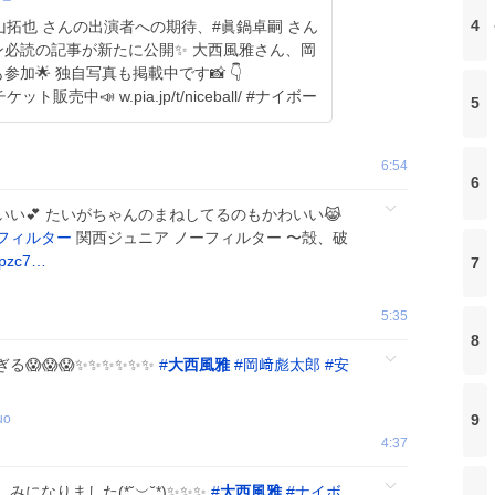
4
横山拓也 さんの出演者への期待、#眞鍋卓嗣 さん
事が新たに公開✨ 大西風雅さん、岡
加🌟 独自写真も掲載中です📸 👇
.pia.jp/article/news/5… 🎫チケット販売中📣 w.pia.jp/t/niceball/ #ナイボー
5
6:54
6
い💕 たいがちゃんのまねしてるのもかわいい😹
フィルター
関西ジュニア ノーフィルター 〜殻、破
/epzc7…
7
5:35
8
😱😱😱✨✨✨✨✨✨
#
大西風雅
#
岡﨑彪太郎
#
安
9
uo
4:37
になりました(*˘︶˘*)✨✨✨
#
大西風雅
#
ナイボ