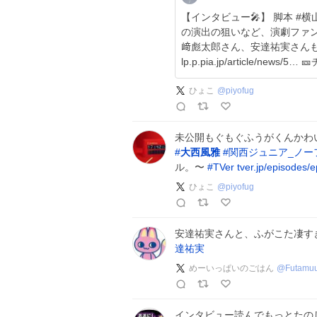
【インタビュー🎤】 脚本 #
の演出の狙いなど、演劇ファン必読の記
﨑彪太郎さん、安達祐実さんも参
lp.p
ひょこ
@
piyofug
未公開もぐもぐふうがくんかわい
#
大西風雅
#
関西ジュニア_ノー
ル。〜
#
TVer
tver.jp/episodes
ひょこ
@
piyofug
安達祐実さんと、ふがこた凄すぎる
達祐実
めーいっぱいのごはん
@
Futamu
インタビュー読んでもっとたのしみ