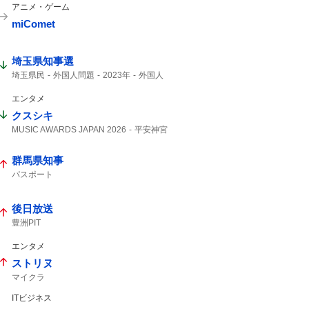
アニメ・ゲーム
miComet
埼玉県知事選
埼玉県民
外国人問題
2023年
外国人
埼玉県知事
医療センター
エンタメ
クスシキ
MUSIC AWARDS JAPAN 2026
平安神宮
最大規模の
Mrs. GREEN APPLE
群馬県知事
パスポート
後日放送
豊洲PIT
エンタメ
ストリヌ
マイクラ
ITビジネス