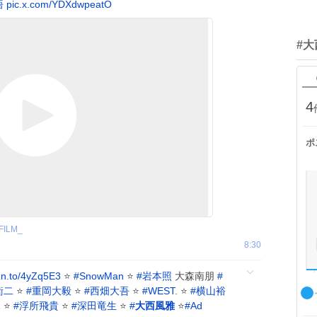
悟
pic.x.com/YDXdwpeatO
#
4
ポ
FILM_
8:30
n.to/4yZq5E3
⭐
#
SnowMan
⭐
#
岩本照
大森南朋
#
衛二
⭐
#
重岡大毅
⭐
#
西畑大吾
⭐
#
WEST
. ⭐
#
横山裕
木
⭐
#
浮所飛貴
⭐
#
深田竜生
⭐
#
大西風雅
⭐
#
Ad