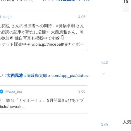
10
l_stage
4:05
横山拓也 さんの出演者への期待、#眞鍋卓嗣 さん
事が新たに公開✨ 大西風雅さん、岡
加🌟 独自写真も掲載中です📸 👇
.pia.jp/article/news/5… 🎫チケット販売中📣 w.pia.jp/t/niceball/ #ナイボー
4:13
╯♡
#
大西風雅
#
岡﨑彪太郎
x.com/app_pia/status…
@app_pia
3:00
 舞台『ナイボー！』、9月開幕!! #ぴあアプ
icle/news/5…
人
3:49