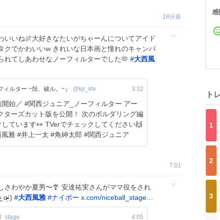
感
18分前
わいいね🍖大好きなたいがちゃーんについてアイド
タクでかわいいw きれいな日本画と憧れのキャンパ
られてしあわせなノーフィルターでした🫶
#
大西風
フィルター ~殻、破ル。~』
@kjr_ktv
3:32
ト
フィルター アー
カット版を公開！ 次のボルダリング編
ています👀 TVerでチェックしてください🙌
1
tver.jp/episodes/epzc7… #大西風雅 #井上一太 #角紳太郎 #関西ジュニア
2
7:01
さわやか夏男〜🎐 安達祐実さんがママ役をされ
3
̷̤ˋ)
#
大西風雅
#
ナイボー
x.com/niceball_stage…
l_stage
4:05