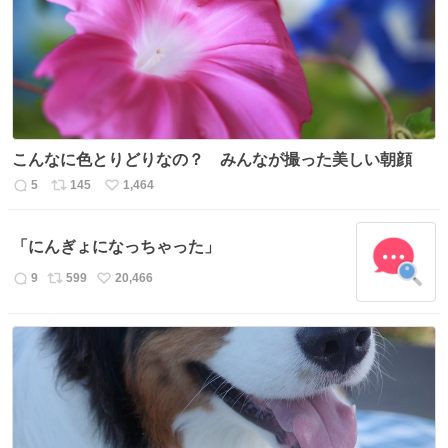
こんなに色とりどりなの？ みんなが撮った美しい朝顔
5
145
1,464
返
リ
い
信
ポ
い
数
ス
ね
「にんぎょになっちゃった」
ト
数
数
9
599
20,466
返
リ
い
信
ポ
い
数
ス
ね
ト
数
数