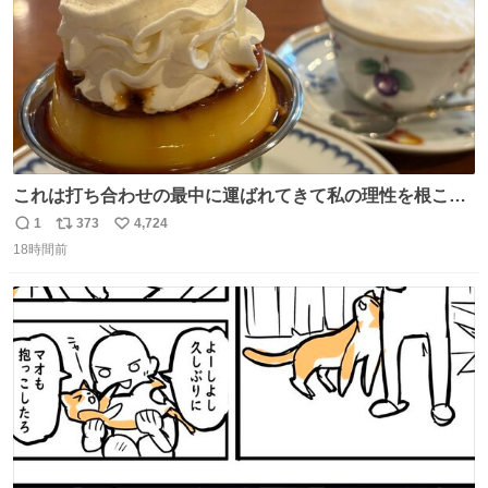
これは打ち合わせの最中に運ばれてきて私の理性を根こそ
ぎ奪い去ったプリンの写真です。
1
373
4,724
返
リ
い
18時間前
信
ポ
い
数
ス
ね
ト
数
数