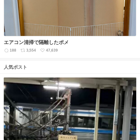
エアコン清掃で隔離したポメ
188
3,554
47,639
返
リ
い
信
ポ
い
数
ス
ね
人気ポスト
ト
数
数