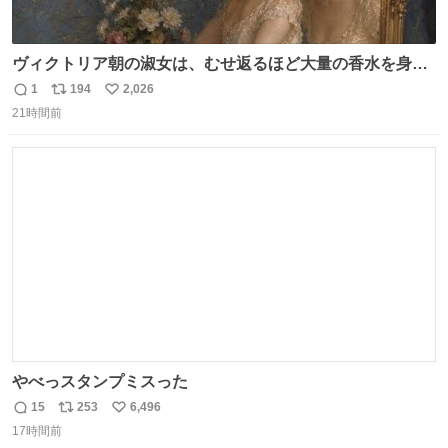
ヴィクトリア朝の淑女は、むせ返るほど大量の香水を身に
つけるものではないとされていた。それでも香水は、髪や
1
194
2,026
返
リ
い
肌の手入れと同じくらい、ヴィクトリア朝の女性達の美容
21時間前
信
ポ
い
習慣に欠かせないものだった。 当時の香水は、現在私たち
数
ス
ね
が知る香水よりも単純な組成で、その大部分は薔薇、菫、
ト
数
数
ベルガモット、
やべっスタンプミスった
15
253
6,496
返
リ
い
17時間前
信
ポ
い