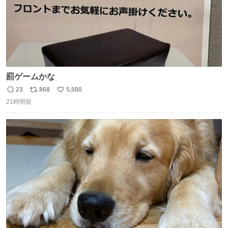
罰ゲームかな
23
868
5,500
返
リ
い
21時間前
信
ポ
い
数
ス
ね
ト
数
数