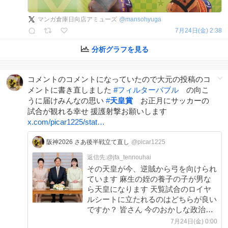
マンガ倉庫日向店アミューズ
@
mansohyuga
7月24日(金) 2:38
分析グラフを見る
コメントのコメントになっていたので大元の投稿のコ
メントに書き直しました
#
フィルターバブル
の向こ
うに届けみんなの思い
#
天皇賞
お正月にサッカーの
試合が観れる幸せ 援護射撃お願いします
x.com/picar1225/stat…
阪神2026 さあ後半戦立て直し
@picar1225
返信先:@
jfa_tennouhai
その天皇が今、逆賊から弓を向けられ
ています 麻生の姪の養子の子が男な
ら天皇になります 天覧試合のロイヤ
ルシートに立たれるのはどちらが良い
ですか？ 皆さん 今のおかしな政治を
少しでも調べてください 憲法改悪さ
7月24日(金) 0:00