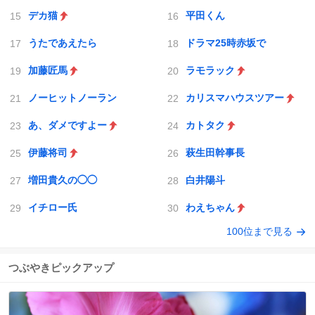
デカ猫
平田くん
うたであえたら
ドラマ25時赤坂で
加藤匠馬
ラモラック
ノーヒットノーラン
カリスマハウスツアー
あ、ダメですよー
カトタク
伊藤将司
萩生田幹事長
増田貴久の◯◯
白井陽斗
イチロー氏
わえちゃん
100位まで見る
つぶやきピックアップ