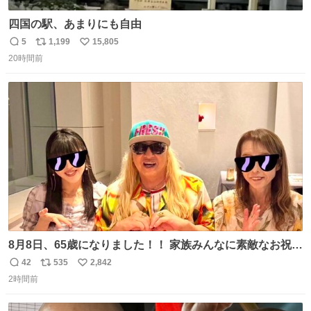
四国の駅、あまりにも自由
5
1,199
15,805
返
リ
い
20時間前
信
ポ
い
数
ス
ね
ト
数
数
8月8日、65歳になりました！！ 家族みんなに素敵なお祝い
をしてもらいました！！ 実は今年、家族に怪我が続いてい
42
535
2,842
返
リ
い
て、 6月には娘が左膝を脱臼。 そして先月は、奥さまが同
2時間前
信
ポ
い
じく左膝を骨折し、手術・入院となりました。
数
ス
ね