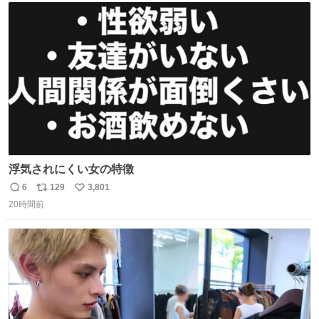
ト
数
数
浮気されにくい女の特徴
6
129
3,801
返
リ
い
20時間前
信
ポ
い
数
ス
ね
ト
数
数