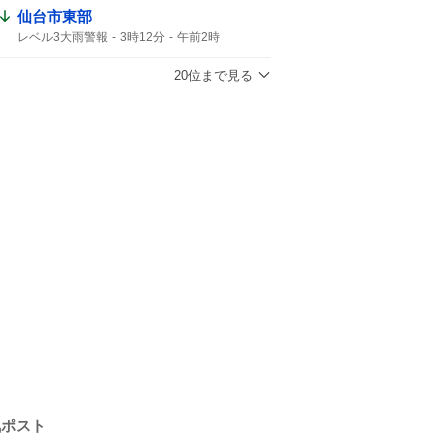
仙台市東部
レベル3大雨警報
3時12分
午前2時
20位まで見る
気ポスト