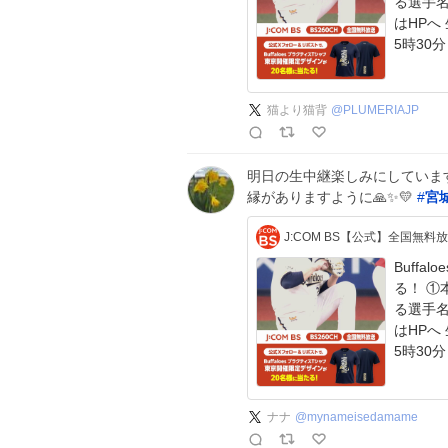
る選手
はHPへ 生中継「オリックス VS. 楽天」 8/3(月)午後
5時30
猫より猫背
@
PLUMERIAJP
明日の生中継楽しみにしています
縁がありますように🙏✨💛 ​
#
宮
Buff
る！ ①
る選手
はHPへ 生中継「オリックス VS. 楽天」 8/3(月)午後
5時30
ナナ
@
mynameisedamame