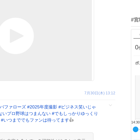
#
0
ポ
7月30日(木) 13:12
バファローズ
#
2025年度撮影
#
ビジネス笑いじゃ
ないプロ野球はつまんない
#
でもしっかりゆっくり
い
#
いつまででもファンは待ってます
👍
14:30