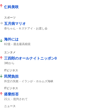
仁科美咲
スポーツ
五月病マリオ
恭ちゃん
キズナアイ
お渡し会
海外には
82億
過去最高税収
エンタメ
三四郎のオールナイトニッポン0
3時から
ITビジネス
民間負担
外交の失敗
イランが
ホルムズ海峡
ホルムズ
ITビジネス
搭乗拒否
22人
批判されて
ニュース