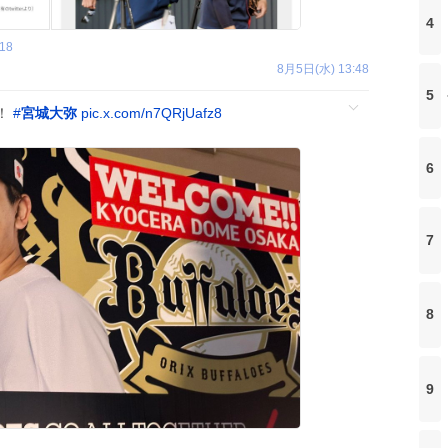
4
18
8月5日(水) 13:48
5
！
#
宮城大弥
pic.x.com/n7QRjUafz8
6
7
8
9