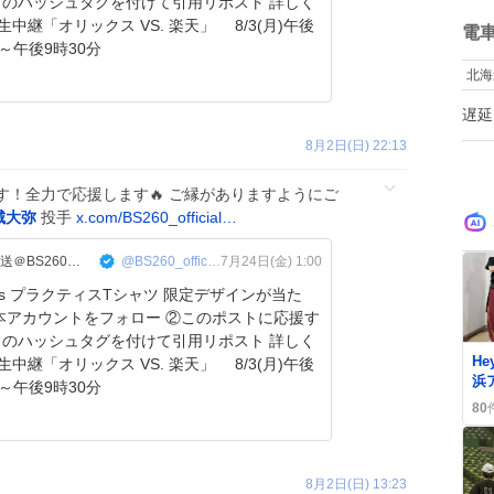
方
名のハッシュタグを付けて引用リポスト 詳しく
施
ね
か
数
電
こ
分～午後9時30分
い
北海
き
し
遅延
よう
タ
8月2日(日) 22:13
切
ョ
！全力で応援します🔥 ご縁がありますようにご
城大弥
投手
x.com/BS260_official…
J:COM BS【公式】全国無料放送＠BS260ｃｈ
@BS260_official
7月24日(金) 1:00
aloes プラクティスTシャツ 限定デザインが当た
本アカウントをフォロー ②このポストに応援す
名のハッシュタグを付けて引用リポスト 詳しく
0
He
浜
分～午後9時30分
でJ
80
定
が
8月2日(日) 13:23