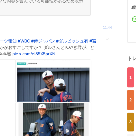
ブな内容を含んでいる可能性があるため表示
感
11:44
ーツ報知
#
WBC
#
侍ジャパン
#
ダルビッシュ有
#
宮
かがおすごしですか？ ダルさんとみやぎ君が、ど
🙏🥰
pic.x.com/eI85X5prXN
ト
1
2
3