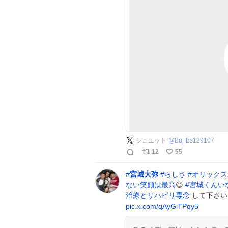
シュエット
@
Bu_Bs129107
12
55
#
宮城大弥
#
らしさ
#
オリックス
ない笑顔は最高
😄
#
宮城くんい
治療とリハビリ専念
して下さ
pic.x.com/qAyGiTPqy5