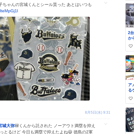
子ちゃんの宮城くんとシール貰った あとはいつも
vIteMpGj1l
2
か
っ
い
て
笑
い
ね
数
ア
る
い
い
8月5日(水) 9:31
ね
数
宮城大弥
🎒くんから託された ノーアウト満塁を抑え
っとるけど 今日も満塁で抑えたよね😃 徳島の2軍