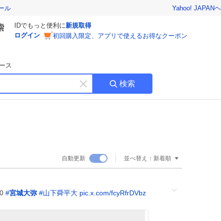
Yahoo! JAPAN
ヘ
ール
IDでもっと便利に
新規取得
ログイン
初回購入限定、アプリで使えるお得なクーポン
ース
検索
キ
ー
ワ
ー
ド
を
消
自動更新
並べ替え：
新着順
す
30
#
宮城大弥
#
山下舜平大
pic.x.com/fcyRfrDVbz