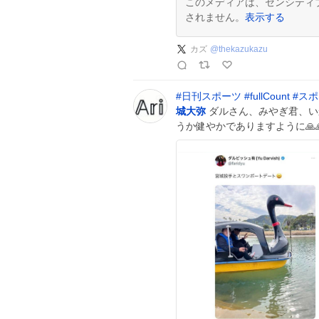
このメディアは、センシティ
されません。
表示する
カズ
@
thekazukazu
#
日刊スポーツ
#
fullCount
#
スポ
城大弥
ダルさん、みやぎ君、い
うか健やかでありますように🙏🙏