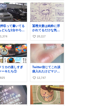
台押収って書いてる
冨樫夫妻は純粋に浮
らどんな2台やろ思
かれてるだけな気が
たらまぁまぁへん
するな〜 全アはここ
1,374
20,117
い
こな1台押収してて
に自分の市場価値的
い止まらん
なものを上乗せする
い
ので、 すっぴん＆寝
ね
起きのボサボサ頭で
数
も「今日も可愛い
ね」が止まらない。
放っておくと永遠に
メリカの楽しすぎ
Twitter信じてこれ涙
髪撫でてきて作業進
ケーキたち①
袋入れたけどマジで
まない()
盛れた…ありがと
156cm40kg、年中日
925
12,747
い
う…
焼け止めとお友達の
い
私より綺麗な手やめ
てもろて とか言う
ね
数