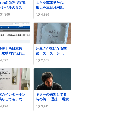
女の名前呼び間違
ふと冷蔵庫見たら、
たレベルのミス
脳天を三日月宗近に
突き刺されてるくり
34,906
4,996
い
まんじゅうパイセン
が
い
ね
数
発表】西日本鉄
汗臭さが気になる季
、駅構内で流れ
節、スースーシート
“不適切音声”に声
以外だと、これがと
4,097
2,065
い
「被害届も検討」
にかくスッキリす
ws.livedoor.com/
る。2年くらい前に #
い
cle/detail… 4日に
生活は踊る で紹介し
ね
鉄福岡（天神）駅
たやつ。おじさんに
数
よび薬院駅で発生
もおばさんにもオス
た駅構内放送事案
スメだ。ドラストに
ついて声明を公表
売ってるぞ。ドライ
室のインターホン
ギターの練習してる
た。「第三者によ
シャンプーって書い
鳴らしても、なか
時の俺 ←理想 →現実
て駅構内放送設備
てあるけど汗拭きシ
か誰も出ないこと
外部から不正に音
ートみたいなもの。
4,176
3,911
い
ります…。 もし
が流された可能性
耳裏襟足首筋がんが
すると「電話の出
い
含めて確認を実
ん拭いて汗臭不安を