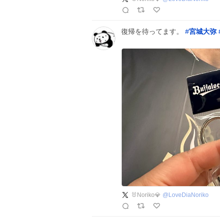
復帰を待ってます。
#
宮城大弥
🐰Noriko💎
@
LoveDiaNoriko