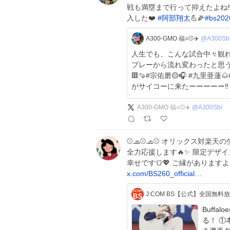
戦も満塁まで行って抑えたよね‼
入した❤️
#
阿部翔太
💪🌽
#
bs202
A300-GMO 福○⚾️✈️
@A300Sb
人生でも、こんな試合中々観れへ
プレーから流れ変わったと思う。 
🟥🍠#宗佑磨🟡🎧 #九里亜蓮
がサイコーに来たーーーーー‼️ #bs20
A300-GMO 福○⚾️✈️
@
A300Sbi
⚾️🧢⚾️🧢⚾️ オリックス対
全力応援します🔥✨ 限定デザ
幸せです👕💖 ご縁がありますよ
x.com/BS260_official…
Buff
る！ ①