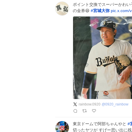
ポイント交換でスーパーかわい
の金券😆
#
宮城大弥
pic.x.com/
rainbow.0920
@
0920_rainbow
東京ドームで阿部ちゃんやと
#
切ったヤツが すげー思い出に残