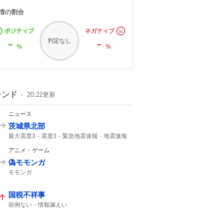
情の割合
ポジティブ
ネガティブ
-
-
判定なし
%
%
レンド
20:22
更新
ニュース
茨城県北部
最大震度3
震度3
緊急地震速報
地震速報
津波の心配なし
地震規模
M3.
震度2
アニメ・ゲーム
45km
地震情報
偽モモンガ
モモンガ
国税不祥事
前例ない
情報漏えい