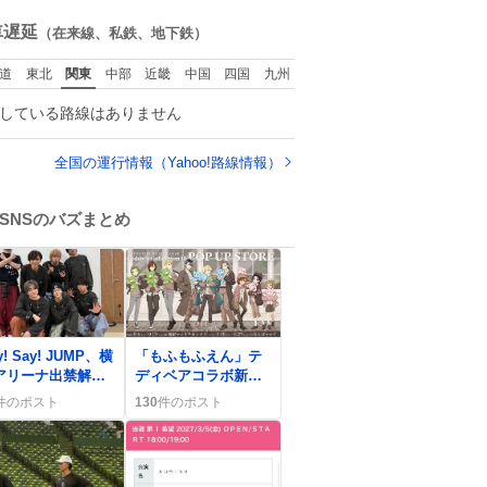
」に困っているの
」と説明した。
解消。
ね
もしれません。 そ
数
車遅延
（在来線、私鉄、地下鉄）
で「何を話せばい
か」が見える手引
道
東北
関東
中部
近畿
中国
四国
九州
を用意して、安心
て電話に出られる
している路線はありません
にします。 イン
ーホンの応対も大
なコミュニケーシ
全国の運行情報（Yahoo!路線情報）
ンの学びです。
SNSのバズまとめ
0
y! Say! JUMP、横
「もふもふえん」テ
アリーナ出禁解除
ディベアコラボ新衣
UMPdate!開催決
装にファン歓喜「か
件のポスト
130
件のポスト
 ファン歓喜の声
わいすぎ」「最高」
止まらない