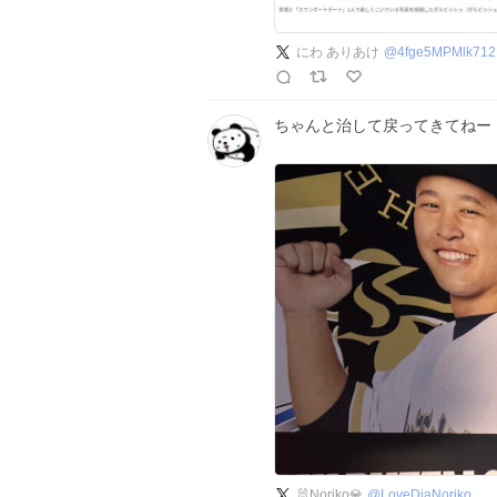
にわ ありあけ
@
4fge5MPMlk712
ちゃんと治して戻ってきてねー
🐰Noriko💎
@
LoveDiaNoriko