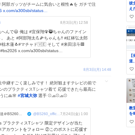
彼
️ 阿部ガッツがチームに気合いと根性🔥を ガチで注
え
6
x.com/a300sbi/status…
い
i
8月3日(月) 12:58
い
んで😃 俺は #宜保翔🦚🥷ちゃんのファイン
ね
あと #阿部翔太💪🌽ちゃんも‼️ #紅林弘太郎
数
#椋木蓮🐧#マチャド🇻🇪 そして #来田涼斗🟥
26 x.com/a300sbi/status…
【
道
た
8月3日(月) 14:48
い
明
ne
い
arti
楽天の生中継すごく楽しみです！ 絶対観ますテレビの前で
ね
西
インのプラクティスTシャツ着て 応援できたら最高に
数
お
うに🙏🌸
#
宮城大弥
選手 ⚾️🧢⚾️🧢⚾️
し
に
教
し
を
J:COM BS【公式】全国無料放送＠BS260ｃｈ
@BS260_official
7月24日(金) 1:00
っ
な
に
aloes プラクティスTシャツ 限定デザインが当た
い
があ
声
本アカウントをフォロー ②このポストに応援す
か
い
も