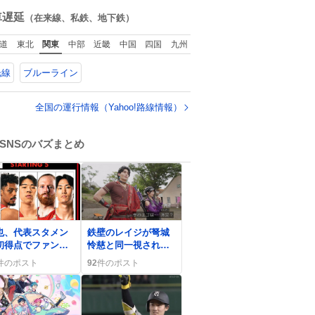
ね
数
車遅延
（在来線、私鉄、地下鉄）
道
東北
関東
中部
近畿
中国
四国
九州
光線
ブルーライン
全国の運行情報（Yahoo!路線情報）
SNSのバズまとめ
0
也、代表スタメン
鉄壁のレイジが弩城
初得点でファン歓
怜慈と同一視される
「頑張れ」熱狂の
展開にファン熱狂
件のポスト
92
件のポスト
続く
次回戦闘シーンが待
ち遠しい