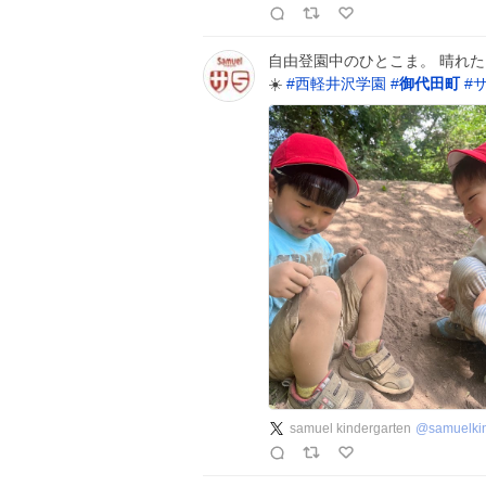
自由登園中のひとこま。 晴れ
☀️
#
西軽井沢学園
#
御代田町
#
samuel kindergarten
@
samuelki