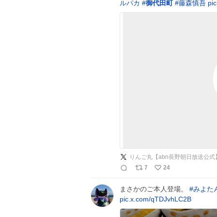
ルパカ
#
御代田町
#
藤森慎吾
pi
りんご丸【abn長野朝日放送公式
7
24
まさかのご本人登場。
#
みよた
pic.x.com/qTDJvhLC2B