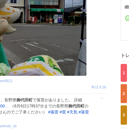
感
ト
1
mon0821
昨日 6:28
2
頃、長野県
御代田町
で落雷がありました。 詳細
1000…
（8月8日17時37分までの長野県
御代田町
の
せんのでご了承ください）
#
落雷
#
雷
#
天気
#
落雷
3
minari_cb