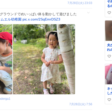
そ
7月28日(火) 23:03
る
たグラウンドでめいっぱい体を動かして遊びました
い
サムエル幼稚園
pic.x.com/2SqEmrDSZ3
い
ね
数
夫
れ
い
い
ね
数
ネ
し
来
nderga1
い
7月28日(火) 7:56
い