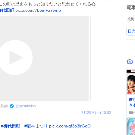
ね
この町の歴史をもっと知りたいと思わせてくれる心
数
電
御代田町
pic.x.com/7L6mFz7vmb
北海
日
0
敦
＆
薬剤師
@
yosukeisa
喜
7月25日(土) 10:02
59
声
。
#
御代田町
#
龍神まつり
pic.x.com/qf3o3lrGoO