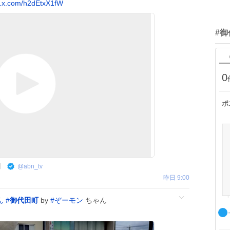
c.x.com/h2dEtxX1fW
#
0
ポ
】
@
abn_tv
昨日 9:00
ん
#
御代田町
by
#
ぞーモン
ちゃん