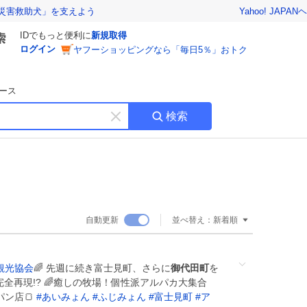
Yahoo! JAPAN
ヘ
災害救助犬」を支えよう
IDでもっと便利に
新規取得
ログイン
ヤフーショッピングなら「毎日5％」おトク
ース
検索
キ
ー
ワ
ー
ド
を
消
自動更新
並べ替え：
新着順
す
観光協会
🌈 先週に続き富士見町、さらに
御代田町
を
で完全再現!? 🌈癒しの牧場！個性派アルパカ大集合
パン店🍞
#
あいみょん
#
ふじみょん
#
富士見町
#
ア