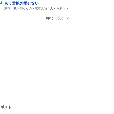
もう君以外愛せない
京本大我
剛くんの
京本大我くん
帝劇コン
光一くん
京本さん
DOMOTO
言いなさい
帝コン
市村正親
20位まで見る
気ポスト