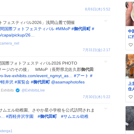
8月6日(木) 5:52
フェスティバル2026」浅間山麓で開催
間国際フォトフェスティバル
#
MMoP
#
御代田町
#
中
jp/capa/pickup/26…
に
ぐ
camera_net
い
す
7月31日(金) 2:17
て
い
ね
浅間国際フォトフェスティバル2026 PHOTO
数
age｜イメージのその後」 MMoP（長野県北佐久郡
御代田
yo-live-exhibits.com/event_ngmyt_as…
#
アート
#
#
軽井沢
#
展覧会
#
御代田町
@asamaphotofes
上
住
xhibits
@
ExhibitsLive
歳
7月30日(木) 5:22
い
し
と
い
サムエル幼稚園、さやか星小学校を公式訪問されま
す
ね
作
/p…
#
西軽井沢学園
#
御代田町
#
サムエル幼稚
数
本
nderga1