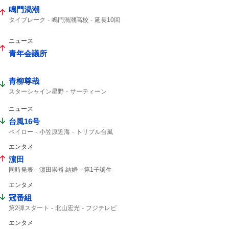
鳴門渦潮
タイブレーク
鳴門渦潮高校
延長10回
渦潮高校
西東京大会
9回2アウトから
西村くん
金子くん
ナイスゲーム
ニュース
2アウト
9回2アウト
2アウトから
ビデオ判定
青年会議所
青柳尊哉
スターシャイン星野
サーティーン
ジャグジャグ
コードナンバーサーティーン
仮面ライダーゼッツ
仮面ライダー
ニュース
台風16号
ペイロー
小笠原近海
トリプル台風
影響はない
16号
熱帯低気圧
午後3時
エンタメ
台風14号
14号
台風15号
濵田
同時発表
濵田崇裕 結婚
第1子誕生
重岡大毅 結婚
重岡大毅
濵田崇裕
エンタメ
WEST. 重岡
重岡
午後6時
結婚した
第1子
結婚した?
冠番組
第2弾スタート
北山宏光
フジテレビ
エンタメ