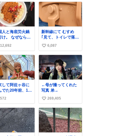
国人と海底労火鍋
新幹線にて むすめ
行け。 なぜならえ
｢見て、トイレで落ち
い調合して美味し
込んでる人｣ それに
12,692
6,087
い
ぎる ソースを作っ
しか見えなくなった
くれるから。
どうしてくれるんだ
い
ね
数
京して阿佐ヶ谷に
←母が撮ってくれた
んでた20年前、19
写真 弟→
の時から毎年参加
572
269,405
い
てるお祭りなので
っても感慨深いで
い
。うれしーーー！
ね
っていただいた方
数
当にありがとう。