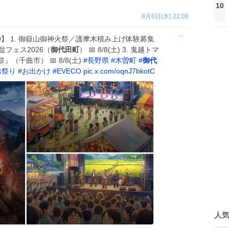
10
8月6日(木) 21:08
/9】 1. 御嶽山御神火祭／護摩木積み上げ体験募集
よた盆フェス2026（
御代田町
） 📅 8/8(土) 3. 鬼越トマ
千曲市） 📅 8/8(土)
#
長野県
#
木曽町
#
御代
お祭り
#
お出かけ
#
EVECO
pic.x.com/oqnJ7bkotC
人