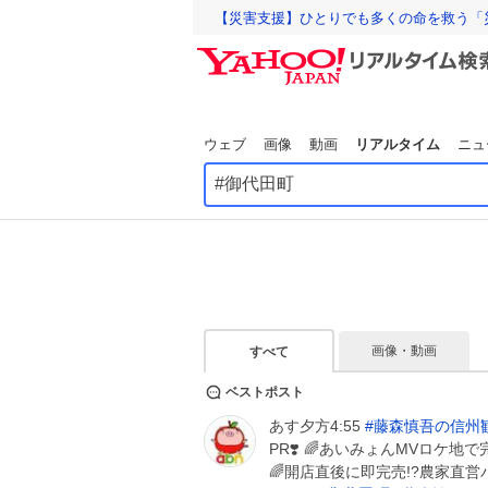
【災害支援】ひとりでも多くの命を救う「
ウェブ
画像
動画
リアルタイム
ニュ
画像・動画
すべて
ベストポスト
あす夕方4:55
#
藤森慎吾の信州
PR❣️ 🌈あいみょんMVロケ地
🌈開店直後に即完売!?農家直営