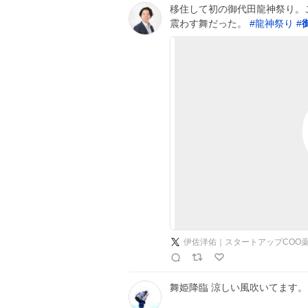
移住して初の御代田龍神祭り。
震わす舞だった。
#
龍神祭り
#
伊佐洋佑｜スタートアップCOO
舞姫降臨 涼しい風吹いてます