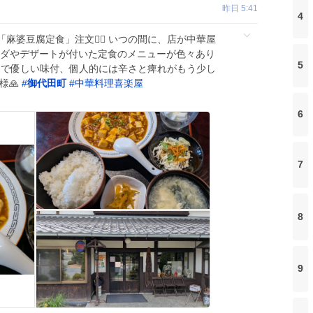
昨日 5:41
4
麻婆豆腐定食」注文🙋‍♂️ いつの間に、店が中華屋
ラダやデザートが付いた定食のメニューが色々あり
5
控えめで優しい味付、個人的には辛さと痺れがもう少し
様🙏
#
御代田町
#
中華料理喜楽屋
6
7
8
9