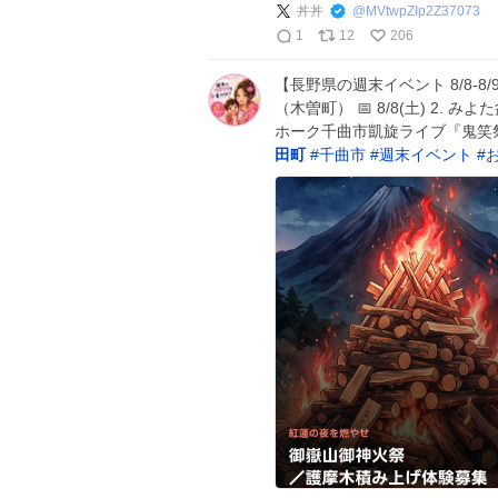
丼丼
@
MVtwpZIp2Z37073
1
12
206
【長野県の週末イベント 8/8-8
（木曽町） 📅 8/8(土) 2. み
ホーク千曲市凱旋ライブ『鬼笑祭』（
田町
#
千曲市
#
週末イベント
#