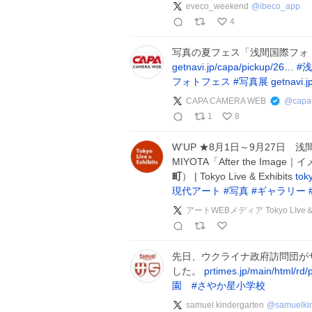
eveco_weekend
@
ibeco_app
4
写真の夏フェス「浅間国際フォト
getnavi.jp/capa/pickup/26…
#
浅
フォトフェス
#
写真展
getnavi.
CAPA CAMERA WEB
@
capa
1
8
W’UP ★8月1日～9月27日 
MIYOTA「After the Im
町
） | Tokyo Live & Exhibits
tok
現代アート
#
写真
#
ギャラリー
アートWEBメディア Tokyo LIve＆E
先日、ウクライナ政府訪問団が
した。
prtimes.jp/main/html/rd
園
#
さやか星小学校
samuel kindergarten
@
samuelki