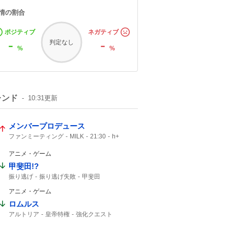
情の割合
ポジティブ
ネガティブ
-
-
判定なし
%
%
レンド
10:31
更新
メンバープロデュース
ファンミーティング
MILK
21:30
h+
アニメ・ゲーム
甲斐田!?
振り逃げ
振り逃げ失敗
甲斐田
アニメ・ゲーム
ロムルス
アルトリア
皇帝特権
強化クエスト
セイバー