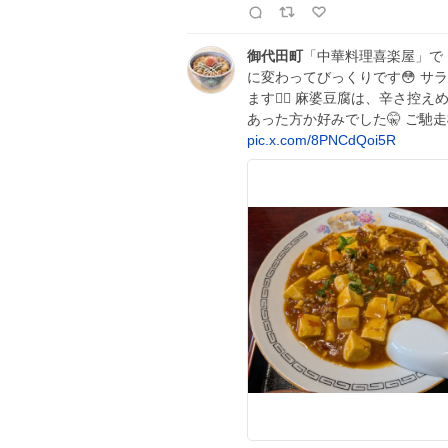
御代田町
「中華料理喜楽屋」で「
に変わってびっくりです😳 サ
ます🙆‍♂️ 麻婆豆腐は、辛さ
あった方か好みでした🤫 ご馳走
pic.x.com/8PNCdQoi5R