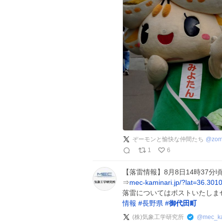
ぞーモンと愉快な仲間たち
@
zo
1
6
【落雷情報】8月8日14時37分
⇒
mec-kaminari.jp/?lat=36.30
落雷についてはポストいたしま
情報
#
長野県
#
御代田町
(株)気象工学研究所
@
mec_ka