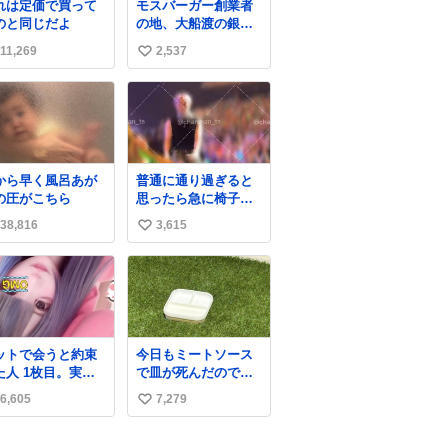
れは定価で買って
モスバーガー創業者
のと同じだよ
の地、大船渡の銀の
モスバーガーに一
11,269
2,537
い
礼。
い
ね
数
から早く風呂あが
普通に通り過ぎると
の圧がこちら
思ったら急に椅子ガ
ッって来てビビっ
38,816
3,615
い
た。そんでまじいい
匂い。← #超特急
い
_ESCORT
ね
数
ットで会うと約束
今日もミートソース
た人 1枚目。実際
で皿が死んだので、
た人2枚目
天日干しをしていま
6,605
7,279
い
す🍝 ありがとう先人
の知恵
い