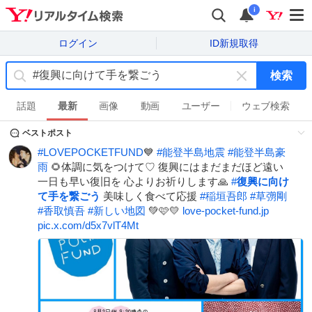
i
ログイン
ID新規取得
検索
キ
ー
話題
最新
画像
動画
ユーザー
ウェブ検索
ワ
ベストポスト
ー
ド
#
LOVEPOCKETFUND
💙
#
能登半島地震
#
能登半島豪
を
雨
🌻体調に気をつけて♡ 復興にはまだまだほど遠い
消
一日も早い復旧を 心よりお祈りします🙏
#
復興に向け
す
て手を繋ごう
美味しく食べて応援
#
稲垣吾郎
#
草彅剛
#
香取慎吾
#
新しい地図
💚🩷💛
love-pocket-fund.jp
pic.x.com/d5x7vlT4Mt