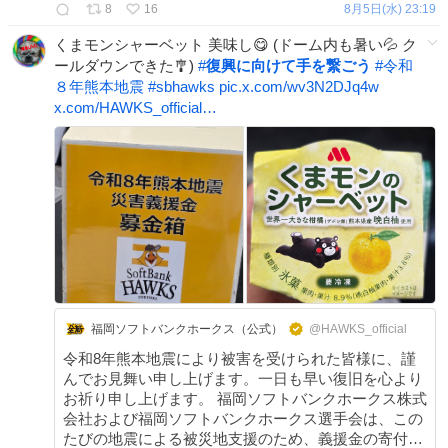
8
16
8月5日(水) 23:19
くまモンシャーベット 美味し😋 (ドーム内も暑い💦 ク
ールダウンできた🎐)
#
復興に向けて手を繋ごう
#
令和
８年熊本地震
#
sbhawks
pic.x.com/wv3N2DJq4w
x.com/HAWKS_official…
福岡ソフトバンクホークス（公式）
@HAWKS_official
令和8年熊本地震により被害を受けられた皆様に、謹
んでお見舞い申し上げます。一日も早い復旧を心より
お祈り申し上げます。 福岡ソフトバンクホークス株式
会社および福岡ソフトバンクホークス選手会は、この
たびの地震による被災地支援のため、義援金の寄付​・