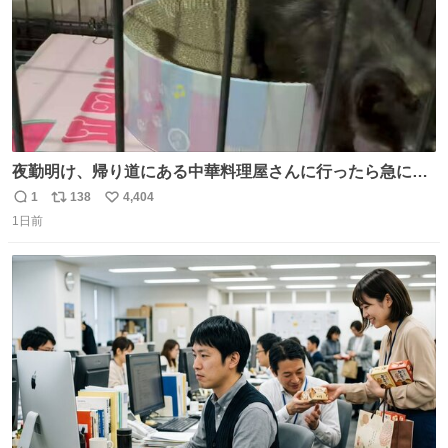
夜勤明け、帰り道にある中華料理屋さんに行ったら急に
「トイレニネコチャンイルヨ！ドウブツスキデショ！」と
1
138
4,404
返
リ
い
言われ(好きだけどさ……)とトイレ行ったらまじで可愛い
1日前
信
ポ
い
猫ちゃんがいた最大級のありがとうありがとうありがとう
数
ス
ね
ね〜〜〜！
ト
数
数