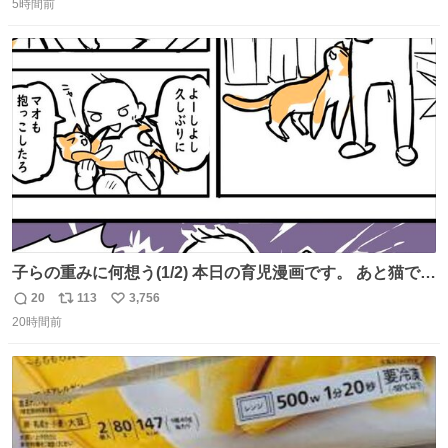
press.net/news/149472
5時間前
信
ポ
い
数
ス
ね
ト
数
数
子らの重みに何想う(1/2) 本日の育児漫画です。 あと猫で
す。
20
113
3,756
返
リ
い
20時間前
信
ポ
い
数
ス
ね
ト
数
数