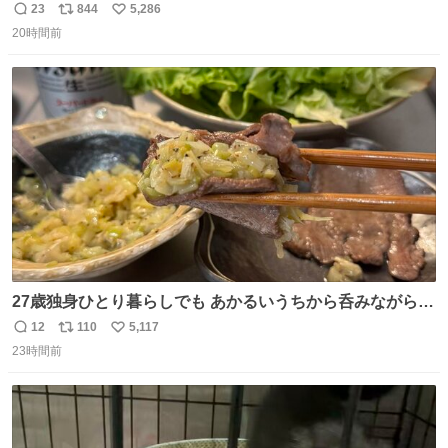
23
844
5,286
返
リ
い
20時間前
信
ポ
い
数
ス
ね
ト
数
数
27歳独身ひとり暮らしでも あかるいうちから呑みながらキ
ッチンでひとり焼肉できてしあわせだもん՞ o̴̶̷̥ ̫ o̴̶̷̥ ՞
12
110
5,117
返
リ
い
23時間前
信
ポ
い
数
ス
ね
ト
数
数