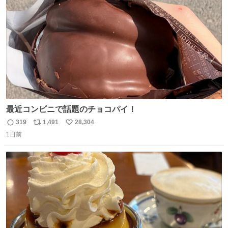
数
最近コンビニで話題のチョコパイ！
319
1,491
28,304
返
リ
い
1日前
信
ポ
い
数
ス
ね
ト
数
数