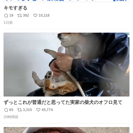
キモすぎる
19
382
10,118
返
リ
い
1日前
信
ポ
い
数
ス
ね
ト
数
数
ずっとこれが普通だと思ってた実家の柴犬のオフロ見て
65
3,315
45,774
返
リ
い
20時間前
信
ポ
い
数
ス
ね
ト
数