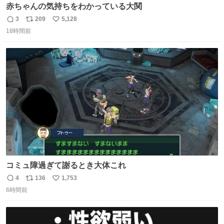
赤ちゃんの気持ちをわかっている大関
3
209
5,128
返
リ
い
18時間前
信
ポ
い
数
ス
ね
ト
数
数
コミュ障過ぎて謝るとき大体これ
4
136
1,753
返
リ
い
6時間前
信
ポ
い
数
ス
ね
ト
数