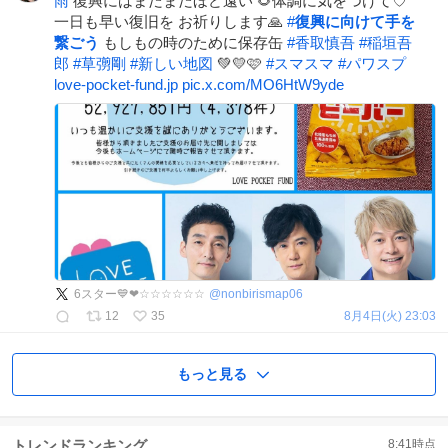
雨
復興にはまだまだほど遠い 🌻体調に気をつけて♡
一日も早い復旧を お祈りします🙏
#
復興に向けて手を
繋ごう
もしもの時のために保存缶
#
香取慎吾
#
稲垣吾
郎
#
草彅剛
#
新しい地図
💚💛🩷
#
スマスマ
#
パワスプ
love-pocket-fund.jp
pic.x.com/MO6HtW9yde
6スター💙❤☆☆☆☆☆☆
@
nonbirismap06
12
35
8月4日(火) 23:03
もっと見る
トレンドランキング
8:41
時点