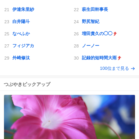
伊達朱里紗
萩生田幹事長
白井陽斗
野尻智紀
なべふか
増田貴久の◯◯
フィジアカ
ノーノー
外崎修汰
記録的短時間大雨
100位まで見る
つぶやきピックアップ