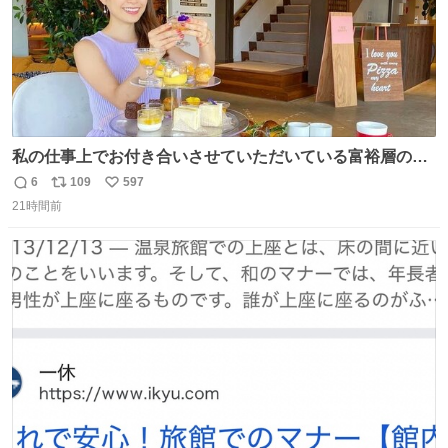
私の仕事上でお付き合いさせていただいている富裕層の社
長さん達は、こんな事しない。 こんな自慢は一切しない
6
109
597
返
リ
い
し、なんなら表に出てこない。 自分に自信がない半端モン
21時間前
信
ポ
い
はブランドで自分を飾りキラキラ自慢をする。 #折田楓
数
ス
ね
#merchu
ト
数
数