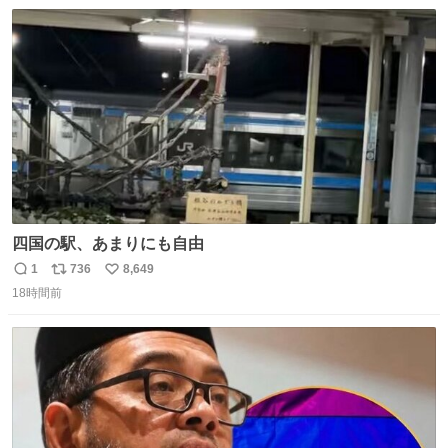
数
ス
ね
ト
数
数
四国の駅、あまりにも自由
1
736
8,649
返
リ
い
18時間前
信
ポ
い
数
ス
ね
ト
数
数