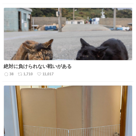
信
ポ
い
数
ス
ね
ト
数
数
絶対に負けられない戦いがある
38
1,710
11,017
返
リ
い
信
ポ
い
数
ス
ね
ト
数
数