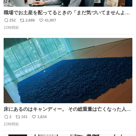
職場でお土産を配ってるときの「まだ気づいてませんよ」
的な演技が毎回シンドい。
252
2,686
41,907
返
リ
い
22時間前
信
ポ
い
数
ス
ね
ト
数
数
床にあるのはキャンディー。 その総重量は亡くなった人と
同等の重さだそうです。 鑑賞者は一つ持ち帰れますが、亡
2
101
1,834
返
リ
い
くなった人の一部を持ち帰っているような感覚になりまし
22時間前
信
ポ
い
た。 勇気を出して口に入れたら、ハッカ味😳✨ #ポーラ美
数
ス
ね