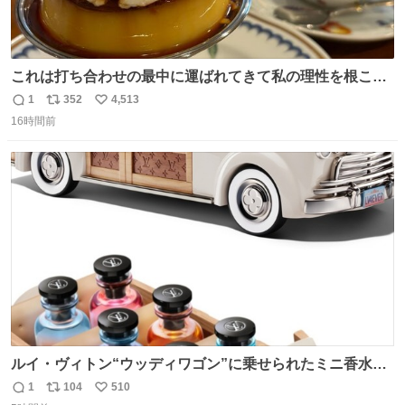
これは打ち合わせの最中に運ばれてきて私の理性を根こそ
ぎ奪い去ったプリンの写真です。
1
352
4,513
返
リ
い
16時間前
信
ポ
い
数
ス
ね
ト
数
数
ルイ・ヴィトン“ウッディワゴン”に乗せられたミニ香水コ
フレ、グラデカラーのフレグランスケースも - fashion-
1
104
510
返
リ
い