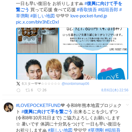
一日も早い復旧を お祈りします🙏
#
復興に向けて手を
繋ごう
買って応援 食べて応援
#
香取慎吾
#
稲垣吾郎
#
草彅剛
#
新しい地図
🩷💚💛
love-pocket-fund.jp
pic.x.com/bhr3hEcDxI
6スター💙❤☆☆☆☆☆☆
@
nonbirismap06
6
26
8月6日(木) 22:56
#
LOVEPOCKETFUND
💙 令和8年熊本地震プロジェク
ト
#
復興に向けて手を繋ごう
出来ることを少しずつ
(令和8年10月31日まで) ご協力よろしくお願いします
☆ 暑いです 体調に十分気をつけて 一日も早い復旧を
お祈りします🙏
#
新しい地図
💚🩷💛
#
草彅剛
#
稲垣吾