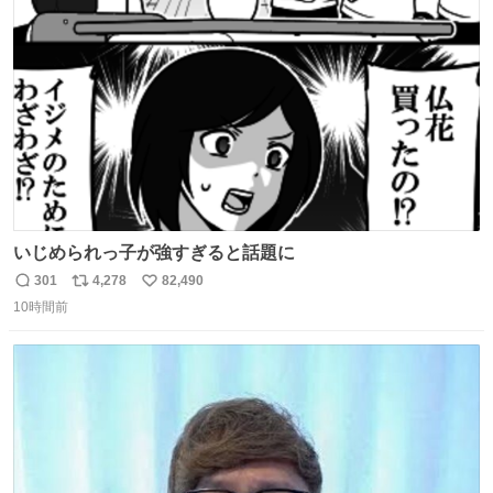
術館
ト
数
数
いじめられっ子が強すぎると話題に
301
4,278
82,490
返
リ
い
10時間前
信
ポ
い
数
ス
ね
ト
数
数