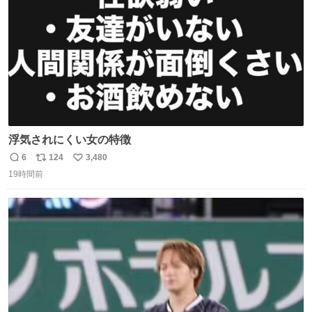
数
浮気されにくい女の特徴
6
124
3,480
返
リ
い
19時間前
信
ポ
い
数
ス
ね
ト
数
数