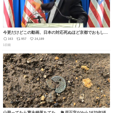
今更だけどこの動画、日本の対応死ぬほど京都でおもしろ
い。 なんなら敬語で丁寧に煽りまくってるの好き。笑
163
957
24,189
返
リ
い
1日前
信
ポ
い
数
ス
ね
ト
数
数
山登ってたら寛永銭落ちてた。 亀戸正字だから1670年頃に