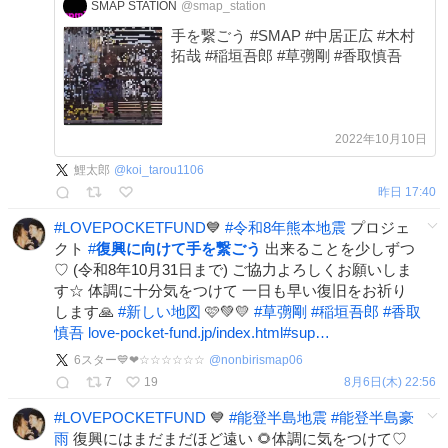
SMAP STATION
@smap_station
手を繋ごう #SMAP #中居正広 #木村
拓哉 #稲垣吾郎 #草彅剛 #香取慎吾
2022年10月10日
鯉太郎
@
koi_tarou1106
昨日 17:40
#
LOVEPOCKETFUND
💙
#
令和8年熊本地震
プロジェ
クト
#
復興に向けて手を繋ごう
出来ることを少しずつ
♡ (令和8年10月31日まで) ご協力よろしくお願いしま
す☆ 体調に十分気をつけて 一日も早い復旧をお祈り
します🙏
#
新しい地図
🩷💚💛
#
草彅剛
#
稲垣吾郎
#
香取
慎吾
love-pocket-fund.jp/index.html#sup…
6スター💙❤☆☆☆☆☆☆
@
nonbirismap06
7
19
8月6日(木) 22:56
#
LOVEPOCKETFUND
💙
#
能登半島地震
#
能登半島豪
雨
復興にはまだまだほど遠い 🌻体調に気をつけて♡