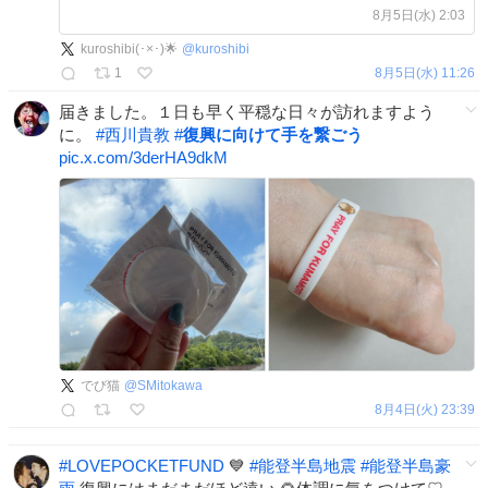
募金箱の設置
8月5日(水) 2:03
kuroshibi(･×･)🌟
@
kuroshibi
1
8月5日(水) 11:26
届きました。１日も早く平穏な日々が訪れますよう
に。
#
西川貴教
#
復興に向けて手を繋ごう
pic.x.com/3derHA9dkM
でび猫
@
SMitokawa
8月4日(火) 23:39
#
LOVEPOCKETFUND
💙
#
能登半島地震
#
能登半島豪