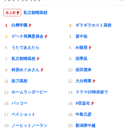
私立朝晴高校
白樺学園
ギラギラホスト高校
ゲヘナ再興委員会
畠中祐
うたであえたら
AI疑惑
私立朝晴高校
四季凪
林原めぐみさん
岩田望来
抜刀高校
大分商業
ホームランダービー
ドラマ25時赤坂で
バッコー
X収益化
ペイショット
中島元彦
ノーヒットノーラン
新潟県中越