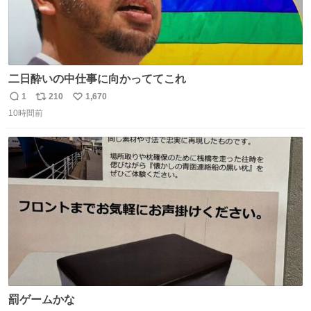
二日酔いの中仕事に向かっててこれ
1
210
1,670
返
リ
い
10時間前
信
ポ
い
数
ス
ね
ト
数
数
罰ゲームかな