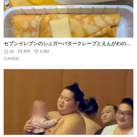
セブンイレブンのシュガーバタークレープとえんがわの寿
司を探している人へ！ シュガーバタークレープは目黒、品
12
976
3,762
返
リ
い
川、蒲田、渋谷、川崎、横浜、鶴見、九州の一部エリア限
21時間前
信
ポ
い
定商品で8月5日に発注が終了したため店舗に置いてあると
数
ス
ね
ころ少ないですが見つけたら即買いです🤩❣️
ト
数
数