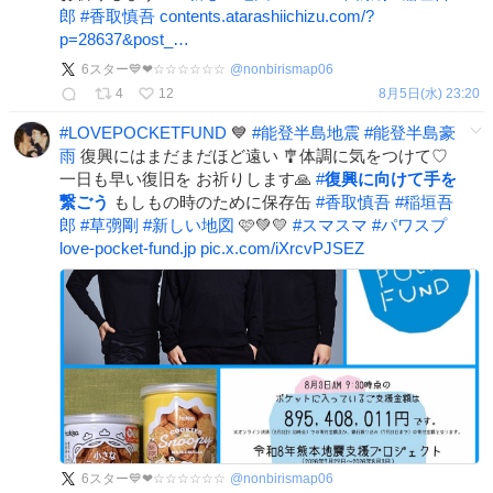
郎
#
香取慎吾
contents.atarashiichizu.com/?
p=28637&post_…
6スター💙❤☆☆☆☆☆☆
@
nonbirismap06
4
12
8月5日(水) 23:20
#
LOVEPOCKETFUND
💙
#
能登半島地震
#
能登半島豪
雨
復興にはまだまだほど遠い 🎐体調に気をつけて♡
一日も早い復旧を お祈りします🙏
#
復興に向けて手を
繋ごう
もしもの時のために保存缶
#
香取慎吾
#
稲垣吾
郎
#
草彅剛
#
新しい地図
🩷💚💛
#
スマスマ
#
パワスプ
love-pocket-fund.jp
pic.x.com/iXrcvPJSEZ
6スター💙❤☆☆☆☆☆☆
@
nonbirismap06