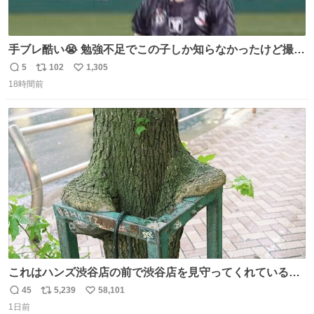
手ブレ酷い😭 勉強不足でこの子しか知らなかったけど撮っ
てみた😓😓 #TravisJapan #Jリーグ #松倉海斗
5
102
1,305
返
リ
い
18時間前
信
ポ
い
数
ス
ね
ト
数
数
これはハンズ渋谷店の前で渋谷店を見守ってくれている
「くつろ木」。
45
5,239
58,101
返
リ
い
1日前
信
ポ
い