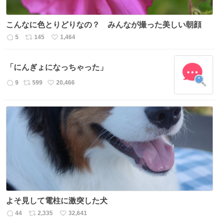
こんなに色とりどりなの？ みんなが撮った美しい朝顔
5
145
1,464
返
リ
い
信
ポ
い
数
ス
ね
「にんぎょになっちゃった」
ト
数
数
9
599
20,466
返
リ
い
信
ポ
い
数
ス
ね
ト
数
数
よそ見して電柱に激突した犬
44
2,335
32,641
返
リ
い