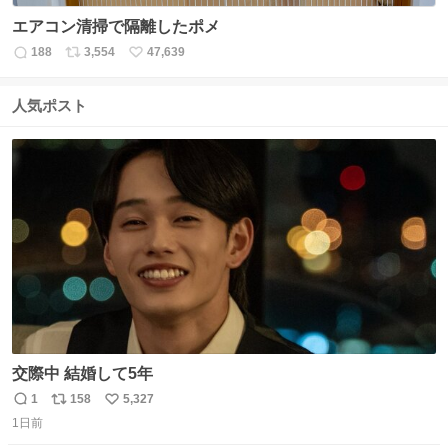
エアコン清掃で隔離したポメ
188
3,554
47,639
返
リ
い
信
ポ
い
数
ス
ね
人気ポスト
ト
数
数
交際中 結婚して5年
1
158
5,327
返
リ
い
1日前
信
ポ
い