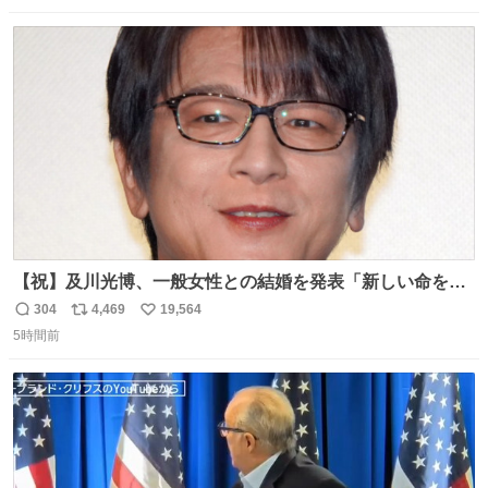
数
ス
ね
ト
数
数
【祝】及川光博、一般女性との結婚を発表「新しい命を授
かっております」 news.livedoor.com/lite/article_d…
304
4,469
19,564
返
リ
い
「私、及川光博はこの度、交際しておりました方と入籍い
5時間前
信
ポ
い
たしました。また、新しい命を授かっております」「今後
数
ス
ね
も変わらず俳優として、ミッチーとして、努力し精進して
ト
数
数
参ります」とつづった。