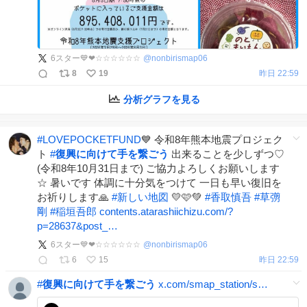
6スター💙❤☆☆☆☆☆☆
@
nonbirismap06
8
19
昨日 22:59
分析グラフを見る
#
LOVEPOCKETFUND
💙 令和8年熊本地震プロジェク
ト
#
復興に向けて手を繋ごう
出来ることを少しずつ♡
(令和8年10月31日まで) ご協力よろしくお願いします
☆ 暑いです 体調に十分気をつけて 一日も早い復旧を
お祈りします🙏
#
新しい地図
💛🩷💚
#
香取慎吾
#
草彅
剛
#
稲垣吾郎
contents.atarashiichizu.com/?
p=28637&post_…
6スター💙❤☆☆☆☆☆☆
@
nonbirismap06
6
15
昨日 22:59
#
復興に向けて手を繋ごう
x.com/smap_station/s…