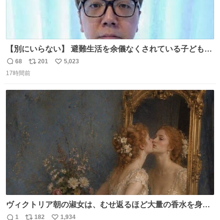
【別にいらない】 避難生活を余儀なくされている子どもた
ちのためにヒカキンボックス1000個を寄付させていただき
68
201
5,023
返
リ
い
ました
17時間前
信
ポ
い
数
ス
ね
ト
数
数
ヴィクトリア朝の淑女は、むせ返るほど大量の香水を身に
つけるものではないとされていた。それでも香水は、髪や
1
182
1,934