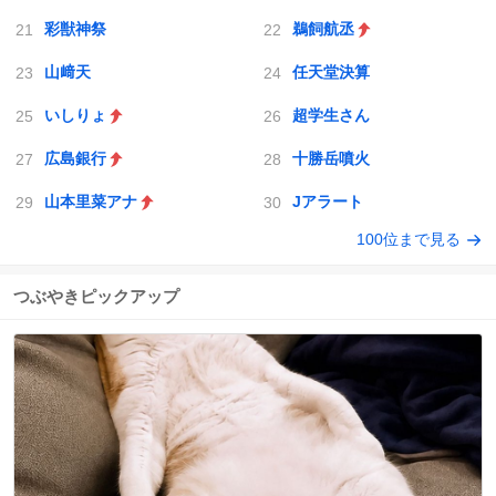
彩獣神祭
鵜飼航丞
山﨑天
任天堂決算
いしりょ
超学生さん
広島銀行
十勝岳噴火
山本里菜アナ
Jアラート
100位まで見る
つぶやきピックアップ