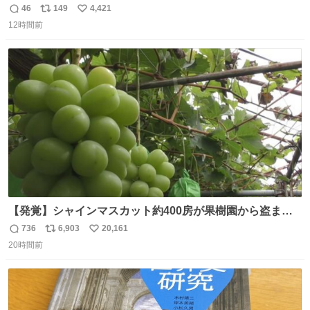
ど絶対間違えてる。 悪いのは誹謗中傷した人達でしょ。こ
46
149
4,421
返
リ
い
んなのみなちゃん望んでないし曲がった正義すぎる
12時間前
信
ポ
い
数
ス
ね
ト
数
数
【発覚】シャインマスカット約400房が果樹園から盗まれ
る 栃木・佐野市 news.livedoor.com/article/detail… 被害
736
6,903
20,161
返
リ
い
に遭った果樹園には防犯カメラなどはなく、シャインマス
20時間前
信
ポ
い
カットが盗まれた木には刃物などで切られた跡が。市内で
数
ス
ね
今年に入って同様の被害は確認されておらず、警察はパト
ト
数
数
ロールを強化する。