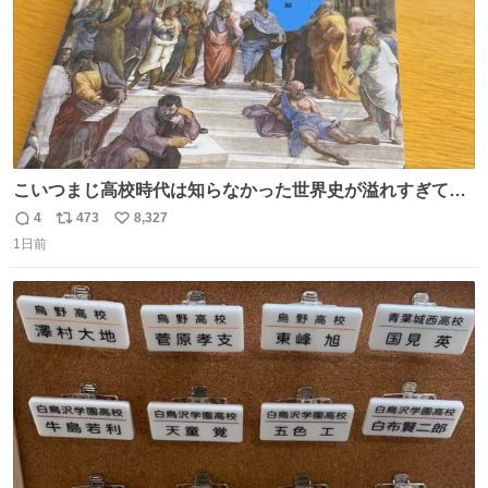
こいつまじ高校時代は知らなかった世界史が溢れすぎてて
𝑩𝑰𝑮 𝑳𝑶𝑽𝑬＿＿
4
473
8,327
返
リ
い
1日前
信
ポ
い
数
ス
ね
ト
数
数