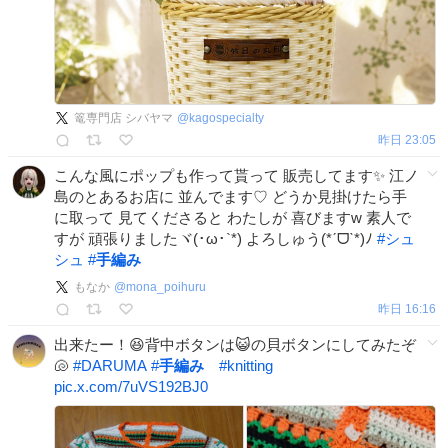
篭専門店 シバヤマ
@
kagospecialty
昨日 23:05
こんな風にポップも作って貰って 販売してます✨️ 江ノ
島のとあるお店に 並んでます♡ どうか見掛けたら手
に取って 見てくださると わたしが 喜びますw 素人で
すが 頑張りましたヾ(･ω･`*) よろしゅう(*ˊᗜˋ*)ﾉ
#
シュ
シュ
#
手編み
もなか
@
mona_poihuru
昨日 16:16
出来たー！😆背中ボタンは😺の貝ボタンにしてみたぞ
🐚
#
DARUMA
#
手編み
#
knitting
pic.x.com/7uVS192BJ0