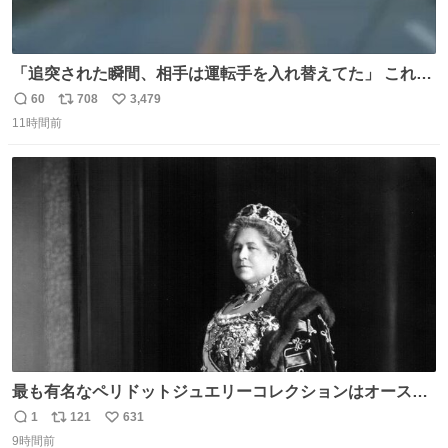
「追突された瞬間、相手は運転手を入れ替えてた」 これ実
話。 しかも後で無免許と判明。 ドラレコ無かったら完全に
60
708
3,479
返
リ
い
やられてた案件。 #追突 #替え玉 #無免許運転
11時間前
信
ポ
い
数
ス
ね
ト
数
数
最も有名なペリドットジュエリーコレクションはオースト
リア大公妃イザベラが所有していたもの。一時期キッチン
1
121
631
返
リ
い
ペーパーに包んで保管されていたことに衝撃💥を受けた。
9時間前
信
ポ
い