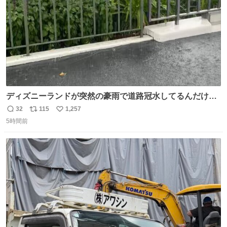
ディズニーランドが突然の豪雨で道路冠水してるんだけど
☔️ この雨で今年初のミッションクールダウン中止。幾ら何
32
115
1,257
返
リ
い
でもやばすぎだろ...
5時間前
信
ポ
い
数
ス
ね
ト
数
数