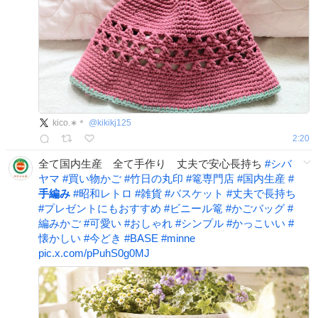
kico.∗＊
@
kikikj125
2:20
全て国内生産 全て手作り 丈夫で安心長持ち
#
シバ
ヤマ
#
買い物かご
#
竹日の丸印
#
篭専門店
#
国内生産
#
手編み
#
昭和レトロ
#
雑貨
#
バスケット
#
丈夫で長持ち
#
プレゼントにもおすすめ
#
ビニール篭
#
かごバッグ
#
編みかご
#
可愛い
#
おしゃれ
#
シンプル
#
かっこいい
#
懐かしい
#
今どき
#
BASE
#
minne
pic.x.com/pPuhS0g0MJ