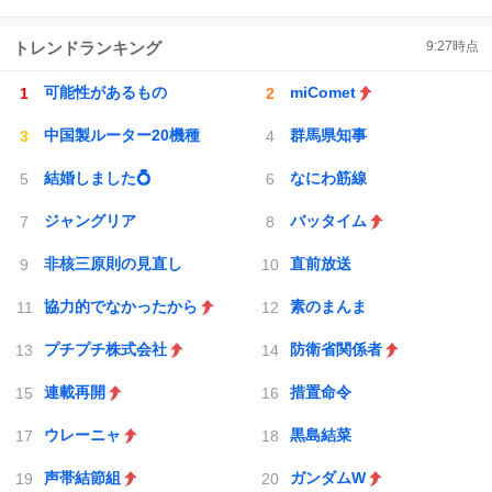
トレンドランキング
9:27
時点
可能性があるもの
miComet
中国製ルーター20機種
群馬県知事
結婚しました💍
なにわ筋線
ジャングリア
バッタイム
非核三原則の見直し
直前放送
協力的でなかったから
素のまんま
プチプチ株式会社
防衛省関係者
連載再開
措置命令
ウレーニャ
黒島結菜
声帯結節組
ガンダムW