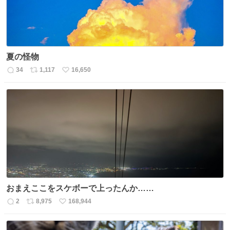
夏の怪物
34
1,117
16,650
返
リ
い
信
ポ
い
数
ス
ね
ト
数
数
おまえここをスケボーで上ったんか……
2
8,975
168,944
返
リ
い
信
ポ
い
数
ス
ね