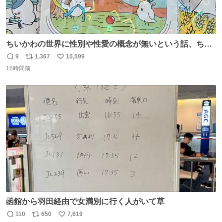
ちいかわの世界に性別や性愛の概念が無いという話、ちい
かわタロットでも恋人・女帝・女教皇あたりは性別を意識
9
1,367
10,599
返
リ
い
させないように描かれてるんだよね。かなり徹底している
16時間前
信
ポ
い
印象。
数
ス
ね
ト
数
数
函館から羽田経由で女満別に行く人がいて草
110
650
7,619
返
リ
い