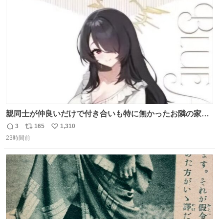
ト
数
数
親同士が仲良いだけで付き合いも特に無かったお隣の家に
自分とこの親が外せない用事があるからと半ば強制的に預
3
165
1,310
返
リ
い
けられて空き部屋が無いからたまに見かけるけどロクに会
23時間前
信
ポ
い
話したことも無い一人娘と同じ部屋で寝るように言われ恐
数
ス
ね
る恐る部屋の扉を開けた先にこの光景が待ってた時の少年
ト
数
数
の反応を答えよ