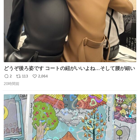
数
どうぞ後ろ姿です コートの紐がいいよね…そして腰が細い
2
113
2,064
返
リ
い
20時間前
信
ポ
い
数
ス
ね
ト
数
数