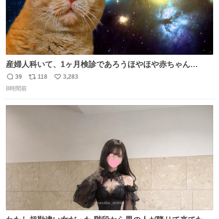
産婦人科いて、1ヶ月検診であろうほやほや赤ちゃん👩‍🍼
と推定2,3歳の女の子👧🏻をワンオペで連れてるママがいる
39
118
3,283
返
リ
い
のだけども 女の子ずっとママの側から離れない…⁉️ 手を繋
8時間前
信
ポ
い
がなくてもうろちょろしないしママが歩いたらピクミンみ
数
ス
ね
たいにﾄﾃﾄﾃついてってるし逃走しないし脱走しないし逃げ
ト
数
数
ないし走ら文字数