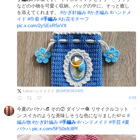
などの小物を可愛く収納。バッグの中に、そっと癒し
を添えてくれます。
#
かぎ針編み
#
かぎ編み
#
ハンドメ
イド
#
巾着
#
手編み
#
お花モチーフ
pic.x.com/2ySEsR5xVX
LuLuハンドメイド
@
GMSK383405
4:09
今夏のバケハ👒 その② ダイソー🧶 リサイクルコット
ン スイカのような美味しそうな色になりました🍉☺️
#
編み物
#
かぎ針編み
#
手編み
#
ハンドメイド
#
手芸
#
夏
バケハ
pic.x.com/5FS0sfc8Pf