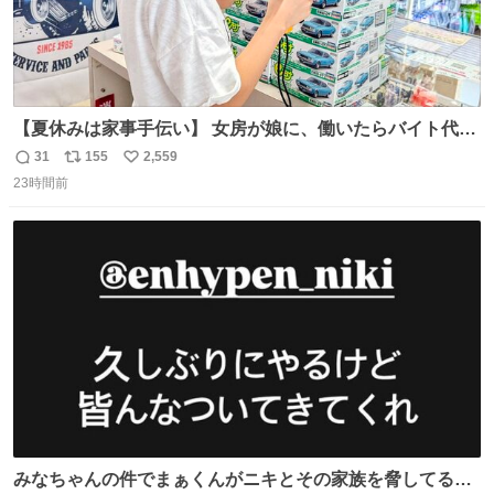
【夏休みは家事手伝い】 女房が娘に、働いたらバイト代も
らえば？と言ったら、娘は、いらない、と言って黙々と働
31
155
2,559
返
リ
い
いてくれました。 あとでソフトクリーム買ってやろうと思
23時間前
信
ポ
い
いました。
数
ス
ね
ト
数
数
みなちゃんの件でまぁくんがニキとその家族を脅してるけ