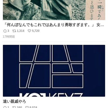
「何んぼなんでもこれではあんまり勇敢すぎます。」 女性
の立ち振る舞い指南コーナーで、大股を「下品」や「はし
3
1,314
5,720
返
リ
い
たない」という言葉を使わず「勇敢すぎます」と洒落っ気
17時間前
信
ポ
い
たっぷりにたしなめる当時の言葉選びよ 勇敢すぎます、使
数
ス
ね
っていきたい… （昭和4年婦人倶楽部新年号より）
ト
数
数
遠い親戚やろ
1
160
6,074