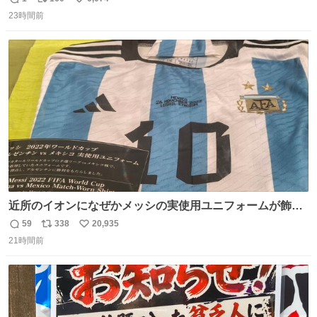
返
リ
い
23時間前
信
ポ
い
数
ス
ね
ト
数
数
近所のイオンになぜかメッシの実使用ユニフォームが飾っ
てあっておもろい
59
338
20,935
返
リ
い
21時間前
信
ポ
い
数
ス
ね
ト
数
数