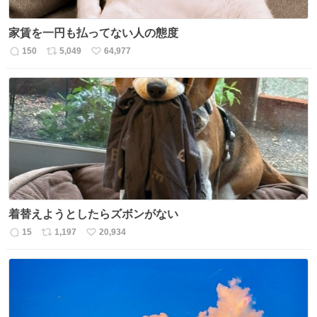
家賃を一円も払ってない人の態度
150
5,049
64,977
返
リ
い
信
ポ
い
数
ス
ね
ト
数
数
着替えようとしたらズボンがない
15
1,197
20,934
返
リ
い
信
ポ
い
数
ス
ね
ト
数
数