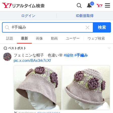
i
ログイン
ID新規取得
検索
キ
ー
話題
最新
画像
動画
ユーザー
ウェブ検索
ワ
ベストポスト
ー
ド
フェミニンな帽子 色違い🌸
#
編物
#
手編み
を
pic.x.com/BAx3rk7cXf
消
す