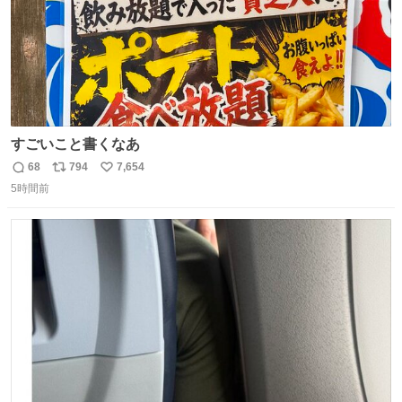
すごいこと書くなあ
68
794
7,654
返
リ
い
5時間前
信
ポ
い
数
ス
ね
ト
数
数