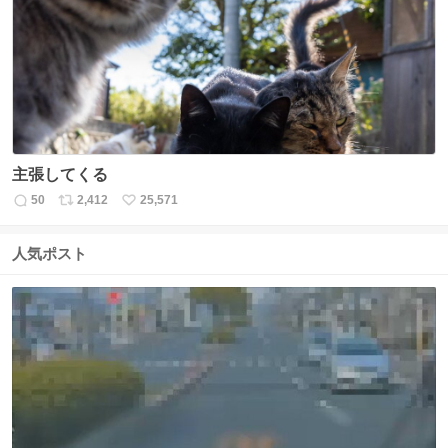
ト
数
数
主張してくる
50
2,412
25,571
返
リ
い
信
ポ
い
数
ス
ね
人気ポスト
ト
数
数