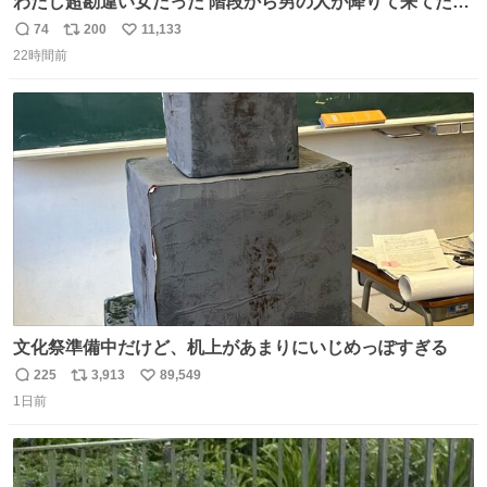
わたし超勘違い女だった 階段から男の人が降りて来てたん
だけど この格好の女が立ってたら一回は足が止まるでし
74
200
11,133
返
リ
い
ょ？普通。降りてきたのは仕事帰りっぽい男の人で、足取
22時間前
信
ポ
い
り重そうに歩いてて見るからに異変を感じたんだけど
数
ス
ね
ト
数
数
文化祭準備中だけど、机上があまりにいじめっぽすぎる
225
3,913
89,549
返
リ
い
1日前
信
ポ
い
数
ス
ね
ト
数
数