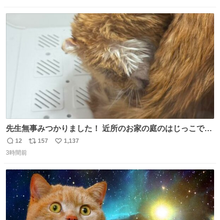
数
ス
ね
ト
数
数
先生無事みつかりました！ 近所のお家の庭のはじっこでう
ずくまってました💦 拡散してくれたり探してくれたみなさ
12
157
1,137
返
リ
い
ん本当にありがとございます！ 飛び出し防止柵を増やして
3時間前
信
ポ
い
先生とちょびが怖い思いをしないでいいようにしようと思
数
ス
ね
う！
ト
数
数