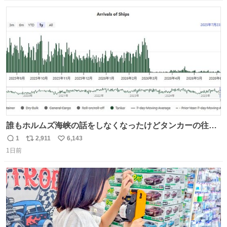
数
ス
ね
ト
数
数
誰もホルムズ海峡の話をしなくなったけどタンカーの往来
は消滅したままですねと
1
2,911
6,143
返
リ
い
1日前
信
ポ
い
数
ス
ね
ト
数
数