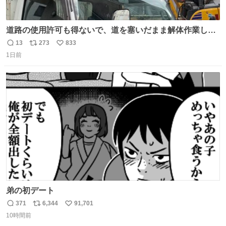
道路の使用許可も得ないで、道を塞いだまま解体作業して
る。 写真を撮ろうとしたら「勝手に写真撮るな馬鹿野郎」
13
273
833
返
リ
い
と罵倒されるなど。
1日前
信
ポ
い
数
ス
ね
ト
数
数
弟の初デート
371
6,344
91,701
返
リ
い
10時間前
信
ポ
い