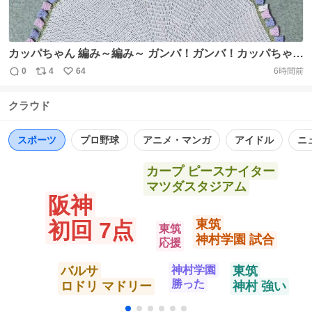
カッパちゃん 編み～編み～ ガンバ！ガンバ！カッパちゃん
～ #手芸 #編みぐるみ #編み物 #カッパ #ハンドメイド #レ
0
4
64
6時間前
返
リ
い
ース https://t.co/LpKvKWMsfI
信
ポ
い
クラウド
数
ス
ね
ト
数
数
スポーツ
プロ野球
アニメ・マンガ
アイドル
ニ
カープ ピースナイター
マツダスタジアム
阪神
東筑
初回 7点
東筑
神村学園 試合
応援
バルサ
神村学園
東筑
勝った
ロドリ マドリー
神村 強い