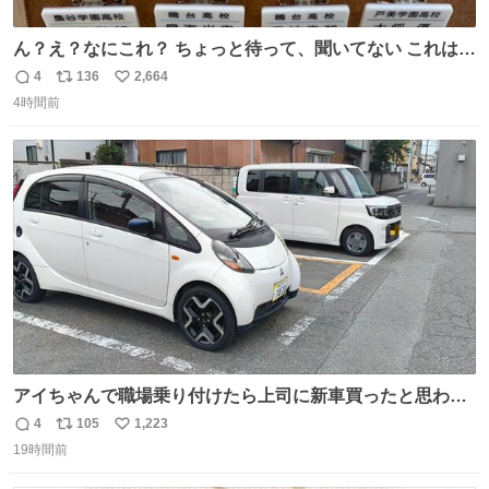
ん？え？なにこれ？ ちょっと待って、聞いてない これは販
売されているのもですか？
4
136
2,664
返
リ
い
4時間前
信
ポ
い
数
ス
ね
ト
数
数
アイちゃんで職場乗り付けたら上司に新車買ったと思われ
たの嬉しすぎる。 20年落ちの車もやりようによっては新車
4
105
1,223
返
リ
い
っぽく見えるってことよ。 令和の車の横に並べても違和感
19時間前
信
ポ
い
ない平成18年式です。
数
ス
ね