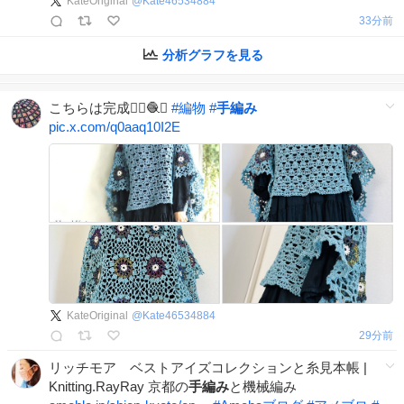
KateOriginal
@
Kate46534884
33分前
分析グラフを見る
こちらは完成💁‍♀️🧶✨
#
編物
#
手編み
pic.x.com/q0aaq10I2E
KateOriginal
@
Kate46534884
29分前
リッチモア ベストアイズコレクションと糸見本帳 |
Knitting.RayRay 京都の
手編み
と機械編み