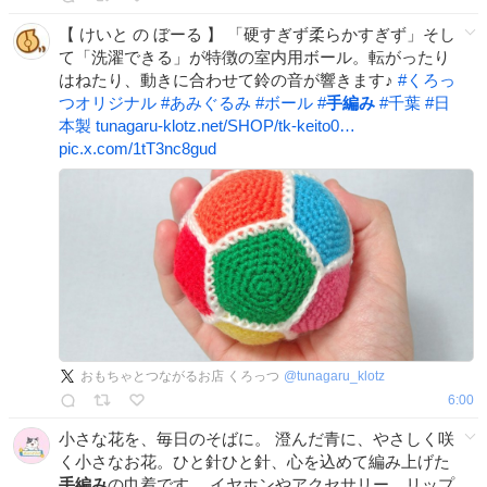
【 けいと の ぼーる 】 「硬すぎず柔らかすぎず」そし
て「洗濯できる」が特徴の室内用ボール。転がったり
はねたり、動きに合わせて鈴の音が響きます♪
#
くろっ
つオリジナル
#
あみぐるみ
#
ボール
#
手編み
#
千葉
#
日
本製
tunagaru-klotz.net/SHOP/tk-keito0…
pic.x.com/1tT3nc8gud
おもちゃとつながるお店 くろっつ
@
tunagaru_klotz
6:00
小さな花を、毎日のそばに。 澄んだ青に、やさしく咲
く小さなお花。ひと針ひと針、心を込めて編み上げた
手編み
の巾着です。 イヤホンやアクセサリー、リップ