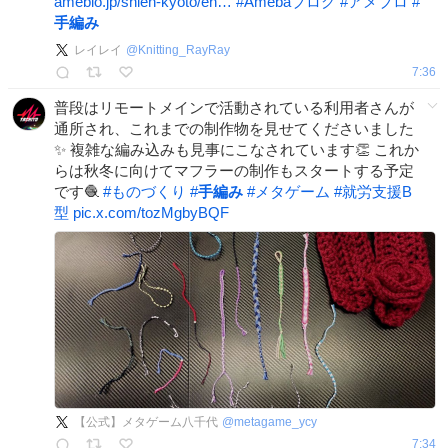
ameblo.jp/shien-kyoto/en…
#
Amebaブログ
#
アメブロ
#
手編み
レイレイ
@
Knitting_RayRay
7:36
普段はリモートメインで活動されている利用者さんが
通所され、これまでの制作物を見せてくださいました
✨ 複雑な編み込みも見事にこなされています👏 これか
らは秋冬に向けてマフラーの制作もスタートする予定
です🧶
#
ものづくり
#
手編み
#
メタゲーム
#
就労支援B
型
pic.x.com/tozMgbyBQF
【公式】メタゲーム八千代
@
metagame_ycy
7:34